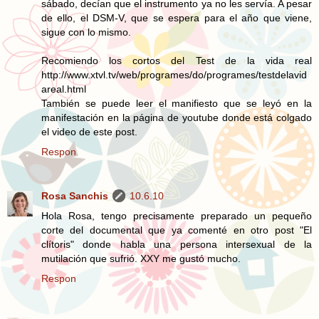
sábado, decían que el instrumento ya no les servía. A pesar
de ello, el DSM-V, que se espera para el año que viene,
sigue con lo mismo.
Recomiendo los cortos del Test de la vida real
http://www.xtvl.tv/web/programes/do/programes/testdelavid
areal.html
También se puede leer el manifiesto que se leyó en la
manifestación en la página de youtube donde está colgado
el video de este post.
Respon
Rosa Sanchis
10.6.10
Hola Rosa, tengo precisamente preparado un pequeño
corte del documental que ya comenté en otro post "El
clítoris" donde habla una persona intersexual de la
mutilación que sufrió. XXY me gustó mucho.
Respon