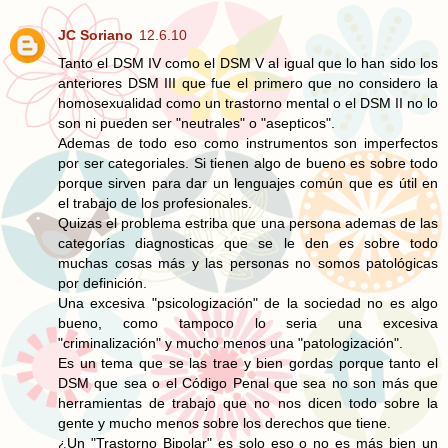
JC Soriano
12.6.10
Tanto el DSM IV como el DSM V al igual que lo han sido los
anteriores DSM III que fue el primero que no considero la
homosexualidad como un trastorno mental o el DSM II no lo
son ni pueden ser "neutrales" o "asepticos".
Ademas de todo eso como instrumentos son imperfectos
por ser categoriales. Si tienen algo de bueno es sobre todo
porque sirven para dar un lenguajes común que es útil en
el trabajo de los profesionales.
Quizas el problema estriba que una persona ademas de las
categorías diagnosticas que se le den es sobre todo
muchas cosas más y las personas no somos patológicas
por definición.
Una excesiva "psicologización" de la sociedad no es algo
bueno, como tampoco lo seria una excesiva
"criminalización" y mucho menos una "patologización".
Es un tema que se las trae y bien gordas porque tanto el
DSM que sea o el Código Penal que sea no son más que
herramientas de trabajo que no nos dicen todo sobre la
gente y mucho menos sobre los derechos que tiene.
¿Un "Trastorno Bipolar" es solo eso o no es más bien un