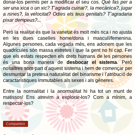
donar-los permís per a modificar el seu cos.
Què fas per a
ser una xica o un xic? T’agrada cuinar?, la mecànica?, jugar
a nines?, la velocitat? Odies els teus genitals? T’agradaria
pixar dempeus?...
Però la realitat és que la varietat és molt més rica i no ajusta
en les dues caselles home/dona i masculí/femenina.
Algunes persones, cada vegada més, ens adonem que les
quadrícules són massa estretes i que la gent no hi cap. Fer
que els estats respecten els drets humans de les persones
és una bona manera de
desbocar el sistema
. Però
nosaltres som part d’aquest sistema i hem de començar per
desmuntar la pretesa naturalitat del binarisme i l'atribució de
caractarístiques immutables als sexes i als gèneres.
Entre la normalitat i la anormalitat hi ha tot un munt de
matissos! Ens atrevim a explorar-los? Com a mínim, a
respectar-los?
Comparteix