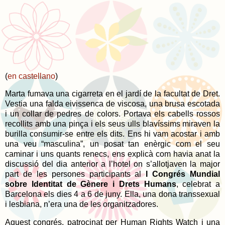
(
en castellano
)
Marta fumava una cigarreta en el jardí de la facultat de Dret.
Vestia una falda eivissenca de viscosa, una brusa escotada
i un collar de pedres de colors. Portava els cabells rossos
recollits amb una pinça i els seus ulls blavíssims miraven la
burilla consumir-se entre els dits. Ens hi vam acostar i amb
una veu “masculina”, un posat tan enèrgic com el seu
caminar i uns quants renecs, ens explicà com havia anat la
discussió del dia anterior a l’hotel on s’allotjaven la major
part de les persones participants al
I Congrés Mundial
sobre Identitat de Gènere i Drets Humans
, celebrat a
Barcelona els dies 4 a 6 de juny. Ella, una dona transsexual
i lesbiana, n’era una de les organitzadores.
Aquest congrés, patrocinat per Human Rights Watch i una