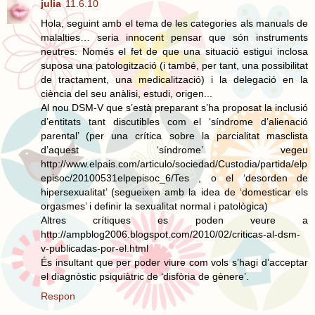
julia
11.6.10
Hola, seguint amb el tema de les categories als manuals de
malalties… seria innocent pensar que són instruments
neutres. Només el fet de que una situació estigui inclosa
suposa una patologització (i també, per tant, una possibilitat
de tractament, una medicalització) i la delegació en la
ciència del seu anàlisi, estudi, origen...
Al nou DSM-V que s’està preparant s’ha proposat la inclusió
d’entitats tant discutibles com el ‘síndrome d’alienació
parental’ (per una crítica sobre la parcialitat masclista
d’aquest ‘síndrome’ vegeu
http://www.elpais.com/articulo/sociedad/Custodia/partida/elp
episoc/20100531elpepisoc_6/Tes , o el ‘desorden de
hipersexualitat’ (segueixen amb la idea de ‘domesticar els
orgasmes’ i definir la sexualitat normal i patològica)
Altres crítiques es poden veure a
http://ampblog2006.blogspot.com/2010/02/criticas-al-dsm-
v-publicadas-por-el.html
És insultant que per poder viure com vols s’hagi d’acceptar
el diagnòstic psiquiàtric de ‘disfòria de gènere’.
Respon