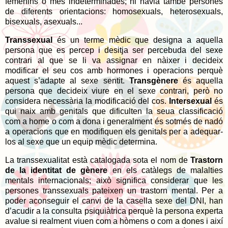
femenins o més indeterminades; hi havia també persones
de diferents orientacions: homosexuals, heterosexuals,
bisexuals, asexuals...
Transsexual
és un terme mèdic que designa a aquella
persona que es percep i desitja ser percebuda del sexe
contrari al que se li va assignar en nàixer i decideix
modificar el seu cos amb hormones i operacions perquè
aquest s’adapte al sexe sentit.
Transgènere
és aquella
persona que decideix viure en el sexe contrari, però no
considera necessària la modificació del cos.
Intersexual
és
qui naix amb genitals que dificulten la seua classificació
com a home o com a dona i generalment és sotmés de nadó
a operacions que en modifiquen els genitals per a adequar-
los al sexe que un equip mèdic determina.
La transsexualitat està catalogada sota el nom de
Trastorn
de la identitat de gènere
en els catàlegs de malalties
mentals internacionals; això significa considerar que les
persones transsexuals pateixen un trastorn mental. Per a
poder aconseguir el canvi de la casella sexe del DNI, han
d’acudir a la consulta psiquiàtrica perquè la persona experta
avalue si realment viuen com a hòmens o com a dones i així