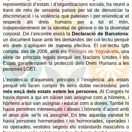
representació d’estats i d’organitzacions socials, ha reunit a
trans de més de seixanta països per tal de denunciar la
discriminació i la violència que pateixen i per reivindicar el
respecte als drets humans per a tot el món,
independentment de la identitat de gènere o de la diversitat
corporal. De l’encontre eixirà la
Declaració de Barcelona
:
un document base amb les demandes del col·lectiu perquè
els drets s’apliquen de manera efectiva. El col·lectiu lgtb
compta, des de 2006, amb els
Principis de Yogyakarta
, una
sèrie de principis legals perquè les Nacions Unides i els
Estats garantesquen la protecció dels Drets Humans a les
persones LGBT.
L’existència d’aquestos principis i l’exigència als estats
perquè els facen complir és sens dubte necessària; però
més ençà dels estats estem les persones
. Al Congrés hi
havia dones a qui en nàixer van assignar com a hòmens, i
hòmens a qui van assignar i educar com a dones. També hi
havia persones intersexuals i dones i hòmens d’acord amb
el sexe que se’ls va assignar. En tota aquesta varietat hi
havia persones hormonades i no hormonades, operades i
no operades, vestides segons els estàndards masculins o