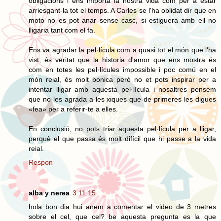
obligacions i ens importa la nostra vida com per a estar
arriesgant-la tot el temps. A Carles se l'ha oblidat dir que en
moto no es pot anar sense casc, si estiguera amb ell no
lligaria tant com el fa.
Ens va agradar la pel·lícula com a quasi tot el món que l'ha
vist, és veritat que la historia d'amor que ens mostra és
com en totes les pel·lícules impossible i poc comú en el
món reial, és molt bonica però no et pots inspirar per a
intentar lligar amb aquesta pel·lícula i nosaltres pensem
que no les agrada a les xiques que de primeres les digues
«fea» per a referir-te a elles.
En conclusió, no pots triar aquesta pel·lícula per a lligar,
perquè el que passa és molt difícil que hi passe a la vida
reial.
Respon
alba y nerea
3.11.15
hola bon dia hui anem a comentar el video de 3 metres
sobre el cel, que cel? be aquesta pregunta es la que