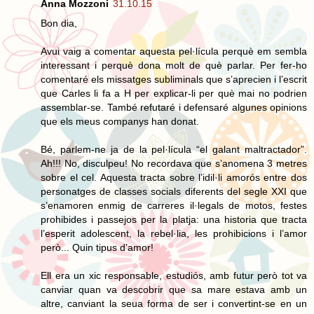
Anna Mozzoni
31.10.15
Bon dia,
Avui vaig a comentar aquesta pel·lícula perquè em sembla
interessant i perquè dona molt de què parlar. Per fer-ho
comentaré els missatges subliminals que s’aprecien i l’escrit
que Carles li fa a H per explicar-li per què mai no podrien
assemblar-se. També refutaré i defensaré algunes opinions
que els meus companys han donat.
Bé, parlem-ne ja de la pel·lícula “el galant maltractador”.
Ah!!! No, disculpeu! No recordava que s’anomena 3 metres
sobre el cel. Aquesta tracta sobre l’idil·li amorós entre dos
personatges de classes socials diferents del segle XXI que
s’enamoren enmig de carreres il·legals de motos, festes
prohibides i passejos per la platja: una historia que tracta
l’esperit adolescent, la rebel·lia, les prohibicions i l’amor
però... Quin tipus d’amor!
Ell era un xic responsable, estudiós, amb futur però tot va
canviar quan va descobrir que sa mare estava amb un
altre, canviant la seua forma de ser i convertint-se en un