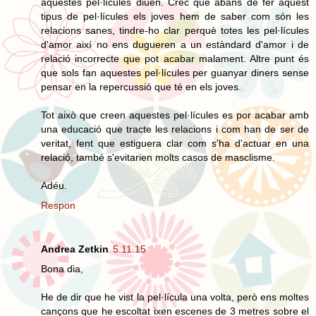
aquestes pel·lícules diuen. Crec que abans de fer aquest
tipus de pel·lícules els joves hem de saber com són les
relacions sanes, tindre-ho clar perquè totes les pel·lícules
d'amor així no ens dugueren a un estàndard d'amor i de
relació incorrecte que pot acabar malament. Altre punt és
que sols fan aquestes pel·lícules per guanyar diners sense
pensar en la repercussió que té en els joves.
Tot això que creen aquestes pel·lícules es por acabar amb
una educació que tracte les relacions i com han de ser de
veritat, fent que estiguera clar com s'ha d'actuar en una
relació, també s'evitarien molts casos de masclisme.
Adéu.
Respon
Andrea Zetkin
5.11.15
Bona dia,
He de dir que he vist la pel·lícula una volta, però ens moltes
cançons que he escoltat ixen escenes de 3 metres sobre el