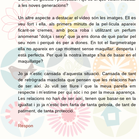
a les noves generacions?
Un altre aspecte a destacar el vídeo són les imatges. Ell es
veu fort i ella, als primers minuts de la pel·lícula apareix
ficant-se cremes, amb poca roba i utilitzant un perfum
anomenat “dolça i sexy” que ja ens dona de què parlar pel
seu nom i perquè és per a dones. En tot el llargmetratge
ella no apareix en cap moment sense maquillar: desperta i
està perfecta. Per què la nostra imatge s’ha de basar en el
maquillatge?
Jo ja n’estic cansada d’aquesta situació. Cansada de tant
de retrògrada masclista que pensen que les relacions han
de ser així. Jo vull ser lliure i que la meua parella em
respecte i m’estime per qui sóc i no per la meua aparença.
Les relacions no han de ser així, tenen que basar-se en la
igualtat i jo ja n’estic ben farta de tanta gelosia, de tant de
patiment, de tanta protecció.
Respon