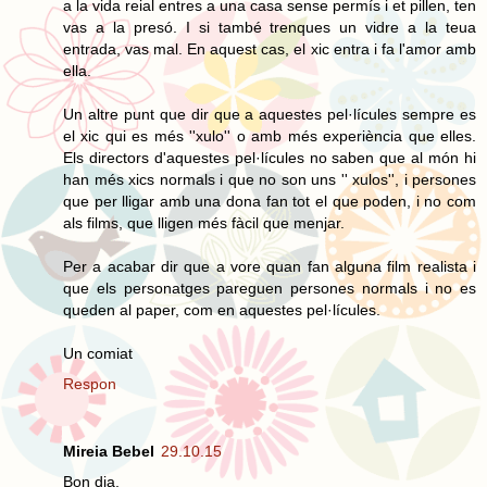
a la vida reial entres a una casa sense permís i et pillen, ten
vas a la presó. I si també trenques un vidre a la teua
entrada, vas mal. En aquest cas, el xic entra i fa l'amor amb
ella.
Un altre punt que dir que a aquestes pel·lícules sempre es
el xic qui es més ''xulo'' o amb més experiència que elles.
Els directors d'aquestes pel·lícules no saben que al món hi
han més xics normals i que no son uns '' xulos'', i persones
que per lligar amb una dona fan tot el que poden, i no com
als films, que lligen més fàcil que menjar.
Per a acabar dir que a vore quan fan alguna film realista i
que els personatges pareguen persones normals i no es
queden al paper, com en aquestes pel·lícules.
Un comiat
Respon
Mireia Bebel
29.10.15
Bon dia,