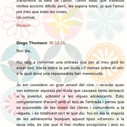
transmetre la idea de l'amor, l'amor ideal que travessa
moltes accions difícils però, les supera totes, ja que l'amor
pot més que totes les coses.
Un comiat.
Respon
Diego Thomson
30.10.15
Bon dia,
Hui vaig a comentar una entrada que per al meu gust és
excel·lent, tracta sobre la pel·lícula «3 metres sobre el cel»
a la qual dona una repassadeta ben merescuda.
Jo em considere un gran amant del cine, i recorde quan
van estrenar aquesta pel·lícula que causava tanta sensació
a la joventut, sobretot a les xiques adolescents. Estic
completament d'acord amb el text de l'entrada i pense que
es impossible dir les coses tan clares i contundents a la
vegada, i és totalment cert el que diu: hui en dia la majoria
de les adolescents busquen aquest tipus «d'amor» a la
seua vida, és clar que hi han moltes excepcions i això es