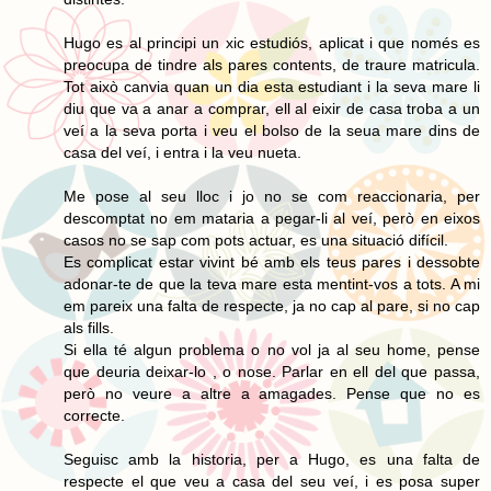
Hugo es al principi un xic estudiós, aplicat i que només es
preocupa de tindre als pares contents, de traure matricula.
Tot això canvia quan un dia esta estudiant i la seva mare li
diu que va a anar a comprar, ell al eixir de casa troba a un
veí a la seva porta i veu el bolso de la seua mare dins de
casa del veí, i entra i la veu nueta.
Me pose al seu lloc i jo no se com reaccionaria, per
descomptat no em mataria a pegar-li al veí, però en eixos
casos no se sap com pots actuar, es una situació difícil.
Es complicat estar vivint bé amb els teus pares i dessobte
adonar-te de que la teva mare esta mentint-vos a tots. A mi
em pareix una falta de respecte, ja no cap al pare, si no cap
als fills.
Si ella té algun problema o no vol ja al seu home, pense
que deuria deixar-lo , o nose. Parlar en ell del que passa,
però no veure a altre a amagades. Pense que no es
correcte.
Seguisc amb la historia, per a Hugo, es una falta de
respecte el que veu a casa del seu veí, i es posa super