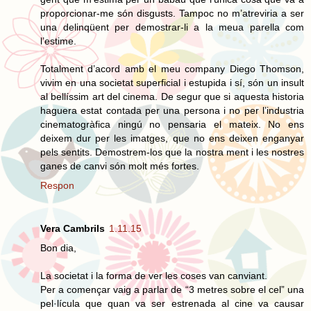
proporcionar-me són disgusts. Tampoc no m’atreviria a ser
una delinqüent per demostrar-li a la meua parella com
l’estime.
Totalment d’acord amb el meu company Diego Thomson,
vivim en una societat superficial i estupida i sí, són un insult
al bellíssim art del cinema. De segur que si aquesta historia
haguera estat contada per una persona i no per l’industria
cinematogràfica ningú no pensaria el mateix. No ens
deixem dur per les imatges, que no ens deixen enganyar
pels sentits. Demostrem-los que la nostra ment i les nostres
ganes de canvi són molt més fortes.
Respon
Vera Cambrils
1.11.15
Bon dia,
La societat i la forma de ver les coses van canviant.
Per a començar vaig a parlar de “3 metres sobre el cel” una
pel·lícula que quan va ser estrenada al cine va causar