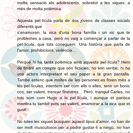
molta sensació als adolescents, sobretot a les xiques, a
més de molta polèmica.
Aquesta pel·lícula parla de dos jóvens de classes socials
diferents que
s'enamoren, la xica d'una bona família i un xic que te
problemes a casa, però no vaig a començar a parlar de la
pel·lícula, que tots coneguem. Una història que parla de
l'amor, prohibicions, violència…
Perquè hi ha tanta polèmica amb aquesta pel·lícula? Hem
de tindre en compte que són fictícies, no son veritat, hi ha
uns actors interpretant el seu paper a la gran pantalla.
També entenc que moltes de les persones es fitxen més a
les pel·lícules, intentem ser com ells o elles, tenir un bonic
cos, ser valent, trencar finestres… Però, tranquil Carles, no
tots som com Hugo a la pel·lícula, i aunque et parisca
mentira tu també pots ser valent, enamorar a la xica que et
gusti…
No totes les xiques busquen aquest tipus d'amor, no han de
ser molt musculosos per a podré gustar-li a ningú, no han