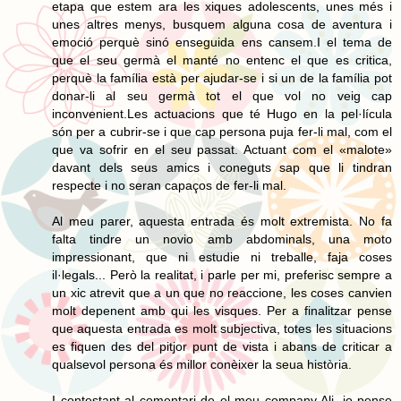
etapa que estem ara les xiques adolescents, unes més i
unes altres menys, busquem alguna cosa de aventura i
emoció perquè sinó enseguida ens cansem.I el tema de
que el seu germà el manté no entenc el que es critica,
perquè la família està per ajudar-se i si un de la família pot
donar-li al seu germà tot el que vol no veig cap
inconvenient.Les actuacions que té Hugo en la pel·lícula
són per a cubrir-se i que cap persona puja fer-li mal, com el
que va sofrir en el seu passat. Actuant com el «malote»
davant dels seus amics i coneguts sap que li tindran
respecte i no seran capaços de fer-li mal.
Al meu parer, aquesta entrada és molt extremista. No fa
falta tindre un novio amb abdominals, una moto
impressionant, que ni estudie ni treballe, faja coses
il·legals... Però la realitat, i parle per mi, preferisc sempre a
un xic atrevit que a un que no reaccione, les coses canvien
molt depenent amb qui les visques. Per a finalitzar pense
que aquesta entrada es molt subjectiva, totes les situacions
es fiquen des del pitjor punt de vista i abans de criticar a
qualsevol persona és millor conèixer la seua història.
I contestant al comentari de el meu company Ali, jo pense