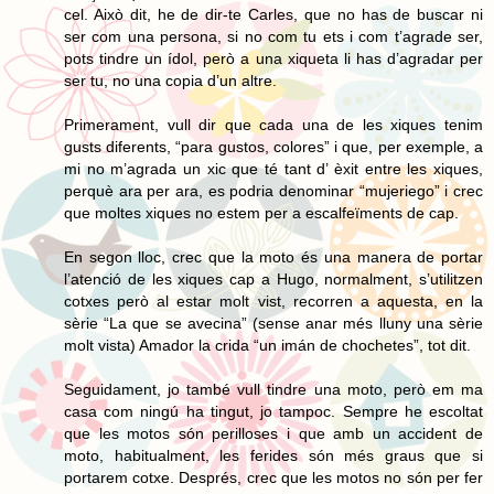
cel. Això dit, he de dir-te Carles, que no has de buscar ni
ser com una persona, si no com tu ets i com t’agrade ser,
pots tindre un ídol, però a una xiqueta li has d’agradar per
ser tu, no una copia d’un altre.
Primerament, vull dir que cada una de les xiques tenim
gusts diferents, “para gustos, colores” i que, per exemple, a
mi no m’agrada un xic que té tant d’ èxit entre les xiques,
perquè ara per ara, es podria denominar “mujeriego” i crec
que moltes xiques no estem per a escalfeïments de cap.
En segon lloc, crec que la moto és una manera de portar
l’atenció de les xiques cap a Hugo, normalment, s’utilitzen
cotxes però al estar molt vist, recorren a aquesta, en la
sèrie “La que se avecina” (sense anar més lluny una sèrie
molt vista) Amador la crida “un imán de chochetes”, tot dit.
Seguidament, jo també vull tindre una moto, però em ma
casa com ningú ha tingut, jo tampoc. Sempre he escoltat
que les motos són perilloses i que amb un accident de
moto, habitualment, les ferides són més graus que si
portarem cotxe. Després, crec que les motos no són per fer