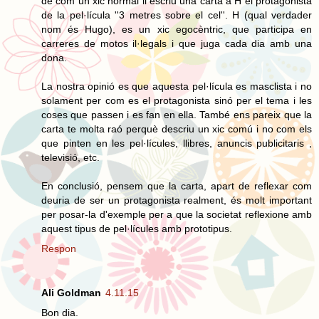
de com un xic normal li escriu una carta a H el protagonista
de la pel·lícula ''3 metres sobre el cel''. H (qual verdader
nom és Hugo), es un xic egocèntric, que participa en
carreres de motos il·legals i que juga cada dia amb una
dona.
La nostra opinió es que aquesta pel·lícula es masclista i no
solament per com es el protagonista sinó per el tema i les
coses que passen i es fan en ella. També ens pareix que la
carta te molta raó perquè descriu un xic comú i no com els
que pinten en les pel·lícules, llibres, anuncis publicitaris ,
televisió, etc.
En conclusió, pensem que la carta, apart de reflexar com
deuria de ser un protagonista realment, és molt important
per posar-la d'exemple per a que la societat reflexione amb
aquest tipus de pel·lícules amb prototipus.
Respon
Ali Goldman
4.11.15
Bon dia.