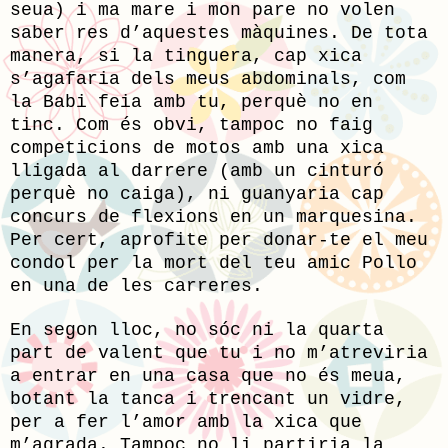
seua) i ma mare i mon pare no volen
saber res d’aquestes màquines. De tota
manera, si la tinguera, cap xica
s’agafaria dels meus abdominals, com
la Babi feia amb tu, perquè no en
tinc. Com és obvi, tampoc no faig
competicions de motos amb una xica
lligada al darrere (amb un cinturó
perquè no caiga), ni guanyaria cap
concurs de flexions en un marquesina.
Per cert, aprofite per donar-te el meu
condol per la mort del teu amic Pollo
en una de les carreres.
En segon lloc, no sóc ni la quarta
part de valent que tu i no m’atreviria
a entrar en una casa que no és meua,
botant la tanca i trencant un vidre,
per a fer l’amor amb la xica que
m’agrada. Tampoc no li partiria la