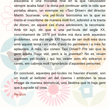
educativa o una moralitat final en la que l'abussador
sempre acaba fatal i la dona pot continuar amb la vida que
portaba abans, un exemple es «Taxi Driver» del director
Martin Scorsese, una pel·lícula boníssima en la que es
tracta el masclisme de manera molt fort, sobretot a la tracta
de dones, en aquest cas d'una adolescent, la recomane.
Amb tot açò, dic que si una pel·lícula del segle XX,
concretament de 1976 pot tindre mà dura amb aquestos
problemes, una del segle XXI hauria de ser molt més dura
amb aquest tema i en volta d'això ho permeteix i a més ho
aplaudeix. A més, qui coneix Taxi Driver? Pot ser que la
gent adulta l'haja vist, però a la joventut? No es veuen
aquestes pel·lícules i qui les veiem som els estranys o
rarets, em cabreja molt l'ignorància d'aquestes persones
En conclusió, aquestes pel·lícules no haurien d'existir, son
un insult al bellísim art del cinema i embruten la seua
imatge de manera demencial, una llàstima que hi haja gent
que li agrade tal cosa.
Respon