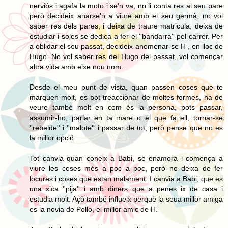
nerviós i agafa la moto i se'n va, no li conta res al seu pare
però decideix anarse'n a viure amb el seu germà, no vol
saber res dels pares, i deixa de traure matricula, deixa de
estudiar i soles se dedica a fer el ''bandarra'' pel carrer. Per
a oblidar el seu passat, decideix anomenar-se H , en lloc de
Hugo. No vol saber res del Hugo del passat, vol començar
altra vida amb eixe nou nom.
Desde el meu punt de vista, quan passen coses que te
marquen molt, es pot treaccionar de moltes formes, ha de
veure també molt en com és la persona, pots passar,
assumir-ho, parlar en ta mare o el que fa ell, tornar-se
''rebelde'' i ''malote'' i passar de tot, però pense que no es
la millor opció.
Tot canvia quan coneix a Babi, se enamora i comença a
viure les coses més a poc a poc, però no deixa de fer
locures i coses que estan malament. I canvia a Babi, que es
una xica ''pija'' i amb diners que a penes ix de casa i
estudia molt. Açò també influeix perquè la seua millor amiga
es la novia de Pollo, el millor amic de H.