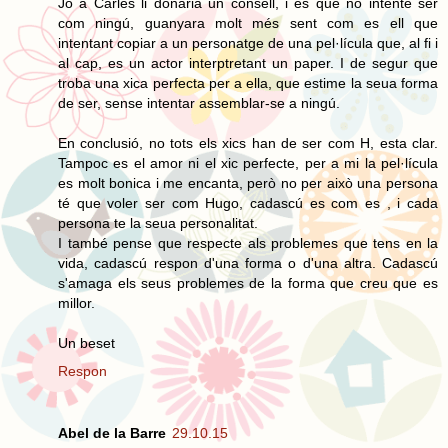
Jo a Carles li donaria un consell, i es que no intente ser
com ningú, guanyara molt més sent com es ell que
intentant copiar a un personatge de una pel·lícula que, al fi i
al cap, es un actor interptretant un paper. I de segur que
troba una xica perfecta per a ella, que estime la seua forma
de ser, sense intentar assemblar-se a ningú.
En conclusió, no tots els xics han de ser com H, esta clar.
Tampoc es el amor ni el xic perfecte, per a mi la pel·lícula
es molt bonica i me encanta, però no per això una persona
té que voler ser com Hugo, cadascú es com es , i cada
persona te la seua personalitat.
I també pense que respecte als problemes que tens en la
vida, cadascú respon d'una forma o d'una altra. Cadascú
s'amaga els seus problemes de la forma que creu que es
millor.
Un beset
Respon
Abel de la Barre
29.10.15