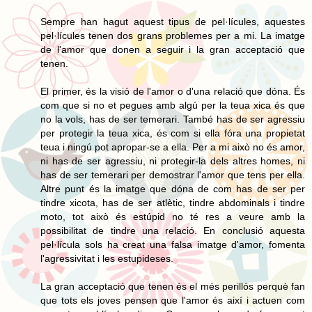
Sempre han hagut aquest tipus de pel·lícules, aquestes
pel·lícules tenen dos grans problemes per a mi. La imatge
de l'amor que donen a seguir i la gran acceptació que
tenen.
El primer, és la visió de l'amor o d'una relació que dóna. És
com que si no et pegues amb algú per la teua xica és que
no la vols, has de ser temerari. També has de ser agressiu
per protegir la teua xica, és com si ella fóra una propietat
teua i ningú pot apropar-se a ella. Per a mi això no és amor,
ni has de ser agressiu, ni protegir-la dels altres homes, ni
has de ser temerari per demostrar l'amor que tens per ella.
Altre punt és la imatge que dóna de com has de ser per
tindre xicota, has de ser atlètic, tindre abdominals i tindre
moto, tot això és estúpid no té res a veure amb la
possibilitat de tindre una relació. En conclusió aquesta
pel·lícula sols ha creat una falsa imatge d'amor, fomenta
l'agressivitat i les estupideses.
La gran acceptació que tenen és el més perillós perquè fan
que tots els joves pensen que l'amor és així i actuen com