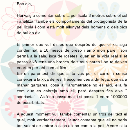
Bon dia,
Hui vaig a comentar sobre la pel·lícula 3 metres sobre el cel
i analitzar també els comportaments del protagonista de la
pel·lícula i com està molt allunyat dels hòmens o dels xics
de hui en dia.
El primer que vull dir es que després de que el xic siga
condemnat a 18 mesos de presó i amb món pare i son
germà a la sala, isca de rosetes, quan en la vida real si et
passa això tens una bronca dels teus pares i no te deixen
enarten per ahí com al film.
En un parentesí dir que si tu vas per el carrer i sense
conéixer a la xica de res, li escomences a dir lletja, que va a
manar gàrgares, cosa al llargmetratge no es així, ella fa
com que es cabreja amb ell, però després fica eixa ''
sonriseta''... Això no passa mai, i si passa 1 entre 1000000
de possibilitats.
A aquest moment vull també comentar un tros del text el
qual, molt verdaderament, l'autor comenta que ell no seria
tan valent de entrar a casa aliena com a la peli. A vore si tu