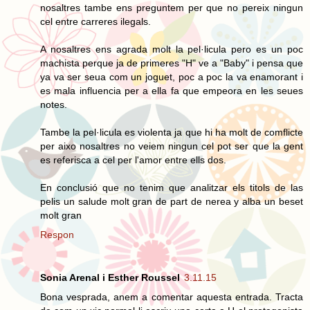
nosaltres tambe ens preguntem per que no pereix ningun
cel entre carreres ilegals.
A nosaltres ens agrada molt la pel·licula pero es un poc
machista perque ja de primeres "H" ve a "Baby" i pensa que
ya va ser seua com un joguet, poc a poc la va enamorant i
es mala influencia per a ella fa que empeora en les seues
notes.
Tambe la pel·licula es violenta ja que hi ha molt de comflicte
per aixo nosaltres no veiem ningun cel pot ser que la gent
es referisca a cel per l'amor entre ells dos.
En conclusió que no tenim que analitzar els titols de las
pelis un salude molt gran de part de nerea y alba un beset
molt gran
Respon
Sonia Arenal i Esther Roussel
3.11.15
Bona vesprada, anem a comentar aquesta entrada. Tracta