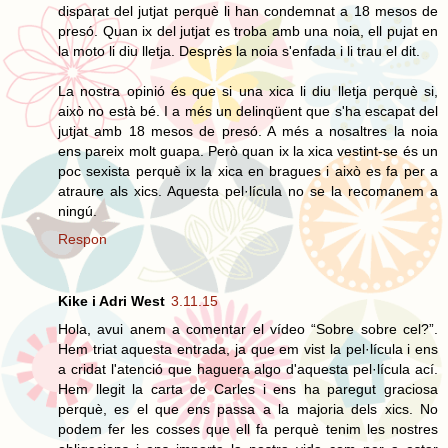
disparat del jutjat perquè li han condemnat a 18 mesos de
presó. Quan ix del jutjat es troba amb una noia, ell pujat en
la moto li diu lletja. Desprès la noia s'enfada i li trau el dit.
La nostra opinió és que si una xica li diu lletja perquè si,
això no està bé. I a més un delinqüent que s'ha escapat del
jutjat amb 18 mesos de presó. A més a nosaltres la noia
ens pareix molt guapa. Però quan ix la xica vestint-se és un
poc sexista perquè ix la xica en bragues i això es fa per a
atraure als xics. Aquesta pel·lícula no se la recomanem a
ningú.
Respon
Kike i Adri West
3.11.15
Hola, avui anem a comentar el vídeo “Sobre sobre cel?”.
Hem triat aquesta entrada, ja que em vist la pel·lícula i ens
a cridat l'atenció que haguera algo d'aquesta pel·lícula ací.
Hem llegit la carta de Carles i ens ha paregut graciosa
perquè, es el que ens passa a la majoria dels xics. No
podem fer les cosses que ell fa perquè tenim les nostres