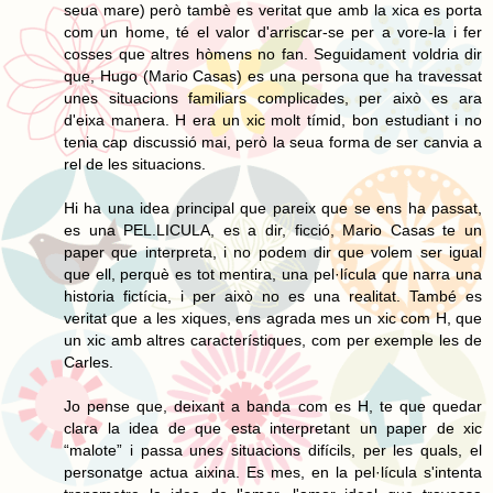
seua mare) però tambè es veritat que amb la xica es porta
com un home, té el valor d'arriscar-se per a vore-la i fer
cosses que altres hòmens no fan. Seguidament voldria dir
que, Hugo (Mario Casas) es una persona que ha travessat
unes situacions familiars complicades, per això es ara
d'eixa manera. H era un xic molt tímid, bon estudiant i no
tenia cap discussió mai, però la seua forma de ser canvia a
rel de les situacions.
Hi ha una idea principal que pareix que se ens ha passat,
es una PEL.LICULA, es a dir, ficció, Mario Casas te un
paper que interpreta, i no podem dir que volem ser igual
que ell, perquè es tot mentira, una pel·lícula que narra una
historia fictícia, i per això no es una realitat. També es
veritat que a les xiques, ens agrada mes un xic com H, que
un xic amb altres característiques, com per exemple les de
Carles.
Jo pense que, deixant a banda com es H, te que quedar
clara la idea de que esta interpretant un paper de xic
“malote” i passa unes situacions difícils, per les quals, el
personatge actua aixina. Es mes, en la pel·lícula s'intenta