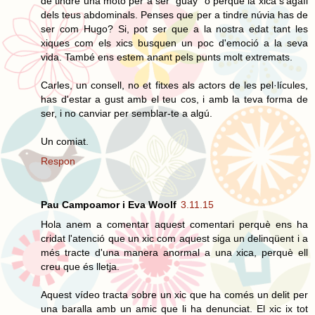
de tindre una moto per a ser “guay” o perquè la xica s’agafi
dels teus abdominals. Penses que per a tindre núvia has de
ser com Hugo? Si, pot ser que a la nostra edat tant les
xiques com els xics busquen un poc d'emoció a la seva
vida. També ens estem anant pels punts molt extremats.
Carles, un consell, no et fitxes als actors de les pel·lícules,
has d'estar a gust amb el teu cos, i amb la teva forma de
ser, i no canviar per semblar-te a algú.
Un comiat.
Respon
Pau Campoamor i Eva Woolf
3.11.15
Hola anem a comentar aquest comentari perquè ens ha
cridat l'atenció que un xic com aquest siga un delinqüent i a
més tracte d'una manera anormal a una xica, perquè ell
creu que és lletja.
Aquest vídeo tracta sobre un xic que ha comés un delit per
una baralla amb un amic que li ha denunciat. El xic ix tot