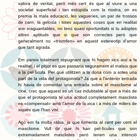
valora de veritat, però més cert és que al viure a una
societat superficial i tan estúpida com la nostra, on es
premia la mala educació, les vagueries, un par de trossos
de carn, la gelosia i totes aquestes coses que en realitat
son inaguantables, no tens quasi oportunitats si tu adoptes
altres aptituds que si que son correctes però que
generalment no «triomfen» en aquest estereotip d'amor
que tant agrada.
Em pareix totalment repugnant que hi hagen xics així a la
realitat, i el pitjor es que passaria segurament el mateix que
a la pel·lícula. Per què utilitzen a la dona com a soles una
part de la vida del protagonista? Ja que a l'anterior entrada
hi havia de comentar una entrada sobre el masclisme al
cine, crec que aquest es un cas indubtable al que a més de
que el protagonista té una actitud completament masclista
es «compensat» amb l'amor de la xica i a més de milers de
xiques que l'han vist.
Açò em fa molta ràbia, ja que fomenta al cent per cent el
masclisme. Vull dir que hi han pel·lícules que son
extremadament masclistes però tenen una intenció