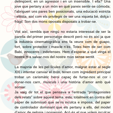
delinqüent, en un agressor i en un insensible. I ella? Una
jove que pertany a un món en què pareix sentir-se còmoda;
l'abriguen uns pares ben posicionats, una educació estricta
i elitista, així com els privilegis de ser una xiqueta bé, dolça i
fràgil. Son dos mons oposats disposats a trobar-se.
Vist així, sembla que ningú no estaria interessat de ser la
parella del primer personatge descrit però no és així ja que
la industria cinematogràfica ens fa veure com de guapo,
fort, sobre protector i mascle n’és. Totes hem de ser com
Babi, innocents i indefenses. Hem d’esperar a què vinga el
nostre H a salvar-nos del nostre món sense sentit.
La majoria de les pel·lícules d’amor, malgrat estar al segle
XXI i intentar canviar el món, tenen com ingredient principal
trobar un carismàtic heroi capaç de furtar-nos el cor i
donar-nos carn, músculs i una història d'amor amb què
somiar.
Ja vaig dir tot el que pensava a l’entrada “protagonistes
dels relats” sobre aquest tema: estic totalment en contra del
paper de submissió que se’ns inculca e imposa, del paper
de controlador dominant que els pertany a ells, del model
d’amor de gelosia i possessió. Açò és el que volem inculcar