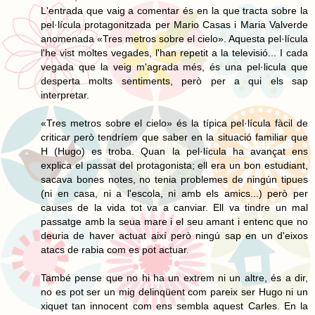
L'entrada que vaig a comentar és en la que tracta sobre la
pel·lícula protagonitzada per Mario Casas i Maria Valverde
anomenada «Tres metros sobre el cielo». Aquesta pel·lícula
l'he vist moltes vegades, l'han repetit a la televisió... I cada
vegada que la veig m'agrada més, és una pel·licula que
desperta molts sentiments, però per a qui els sap
interpretar.
«Tres metros sobre el cielo» és la típica pel·lícula fàcil de
criticar però tendríem que saber en la situació familiar que
H (Hugo) es troba. Quan la pel·lícula ha avançat ens
explica el passat del protagonista; ell era un bon estudiant,
sacava bones notes, no tenia problemes de ningún tipues
(ni en casa, ni a l'escola, ni amb els amics...) però per
causes de la vida tot va a canviar. Ell va tindre un mal
passatge amb la seua mare i el seu amant i entenc que no
deuria de haver actuat així però ningú sap en un d'eixos
atacs de rabia com es pot actuar.
També pense que no hi ha un extrem ni un altre, és a dir,
no es pot ser un mig delinqüent com pareix ser Hugo ni un
xiquet tan innocent com ens sembla aquest Carles. En la