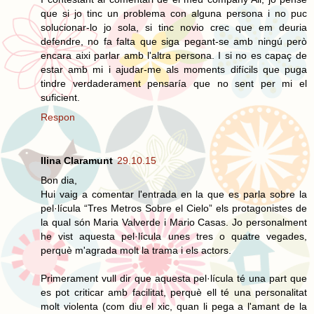
que si jo tinc un problema con alguna persona i no puc
solucionar-lo jo sola, si tinc novio crec que em deuria
defendre, no fa falta que siga pegant-se amb ningú però
encara aixi parlar amb l'altra persona. I si no es capaç de
estar amb mi i ajudar-me als moments difícils que puga
tindre verdaderament pensaría que no sent per mi el
suficient.
Respon
Ilina Claramunt
29.10.15
Bon dia,
Hui vaig a comentar l'entrada en la que es parla sobre la
pel·lícula “Tres Metros Sobre el Cielo” els protagonistes de
la qual són Maria Valverde i Mario Casas. Jo personalment
he vist aquesta pel·lícula unes tres o quatre vegades,
perquè m'agrada molt la trama i els actors.
Primerament vull dir que aquesta pel·lícula té una part que
es pot criticar amb facilitat, perquè ell té una personalitat
molt violenta (com diu el xic, quan li pega a l'amant de la