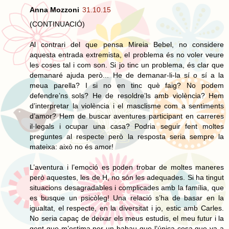
Anna Mozzoni
31.10.15
(CONTINUACIÓ)
Al contrari del que pensa Mireia Bebel, no considere
aquesta entrada extremista, el problema és no voler veure
les coses tal i com son. Si jo tinc un problema, és clar que
demanaré ajuda però... He de demanar-li-la sí o sí a la
meua parella? I si no en tinc què faig? No podem
defendre’ns sols? He de resoldre’ls amb violència? Hem
d’interpretar la violència i el masclisme com a sentiments
d’amor? Hem de buscar aventures participant en carreres
il·legals i ocupar una casa? Podria seguir fent moltes
preguntes al respecte però la resposta seria sempre la
mateixa: això no és amor!
L’aventura i l’emoció es poden trobar de moltes maneres
però aquestes, les de H, no són les adequades. Si ha tingut
situacions desagradables i complicades amb la família, que
es busque un psicòleg! Una relació s’ha de basar en la
igualtat, el respecte, en la diversitat i jo, estic amb Carles.
No seria capaç de deixar els meus estudis, el meu futur i la
gent que m’estima per un babau que l’única cosa que va a