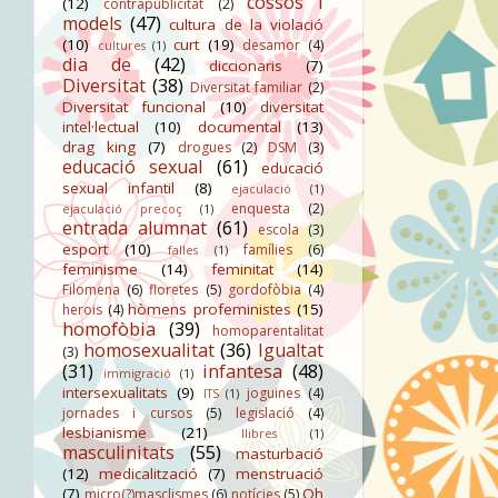
cossos i
(12)
contrapublicitat
(2)
models
(47)
cultura de la violació
(10)
curt
(19)
desamor
(4)
cultures
(1)
dia de
(42)
diccionaris
(7)
Diversitat
(38)
Diversitat familiar
(2)
Diversitat funcional
(10)
diversitat
intel·lectual
(10)
documental
(13)
drag king
(7)
drogues
(2)
DSM
(3)
educació sexual
(61)
educació
sexual infantil
(8)
ejaculació
(1)
enquesta
(2)
ejaculació precoç
(1)
entrada alumnat
(61)
escola
(3)
esport
(10)
famílies
(6)
falles
(1)
feminisme
(14)
feminitat
(14)
Filomena
(6)
floretes
(5)
gordofòbia
(4)
hòmens profeministes
(15)
herois
(4)
homofòbia
(39)
homoparentalitat
homosexualitat
(36)
Igualtat
(3)
(31)
infantesa
(48)
immigració
(1)
intersexualitats
(9)
joguines
(4)
ITS
(1)
jornades i cursos
(5)
legislació
(4)
lesbianisme
(21)
llibres
(1)
masculinitats
(55)
masturbació
(12)
medicalització
(7)
menstruació
(7)
Oh
micro(?)masclismes
(6)
notícies
(5)