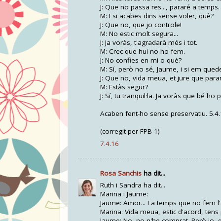
J: Que no passa res..., pararé a temps.
M: I si acabes dins sense voler, què?
J: Que no, que jo controle!
M: No estic molt segura...
J: Ja voràs, t'agradarà més i tot.
M: Crec que hui no ho fem.
J: No confies en mi o què?
M: Sí, però no sé, Jaume, i si em qu
J: Que no, vida meua, et jure que para
M: Estàs segur?
J: Sí, tu tranquil·la. Ja voràs que bé ho
Acaben fent-ho sense preservatiu. 5.4
(corregit per FPB 1)
7.4.16
Rosa Sanchis
ha dit...
Ruth i Sandra ha dit...
Marina i Jaume:
Jaume: Amor... Fa temps que no fem l'a
Marina: Vida meua, estic d'acord, tens
Jaume: No, no n'he comprat. Però jo, q