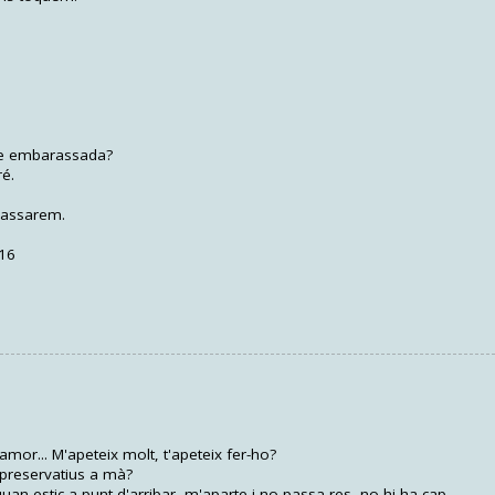
ede embarassada?
ré.
 passarem.
.16
mor... M'apeteix molt, t'apeteix fer-ho?
 preservatius a mà?
uan estic a punt d'arribar, m'aparte i no passa res, no hi ha cap