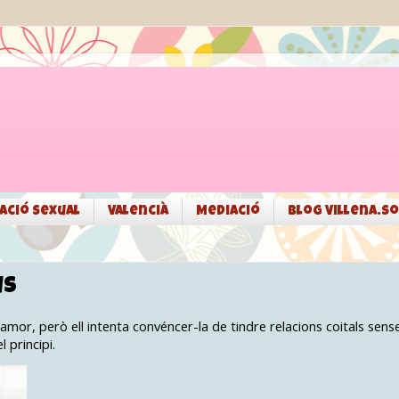
ació sexual
Valencià
Mediació
Blog Villena.so
us
'amor, però ell intenta convéncer-la de tindre relacions coitals sens
l principi.