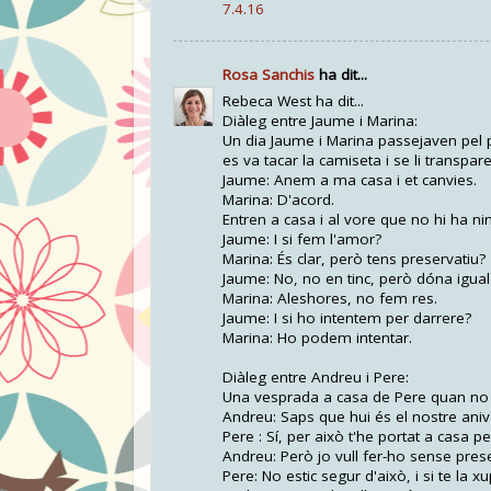
7.4.16
Rosa Sanchis
ha dit...
Rebeca West ha dit...
Diàleg entre Jaume i Marina:
Un dia Jaume i Marina passejaven pel p
es va tacar la camiseta i se li transpar
Jaume: Anem a ma casa i et canvies.
Marina: D'acord.
Entren a casa i al vore que no hi ha n
Jaume: I si fem l'amor?
Marina: És clar, però tens preservatiu?
Jaume: No, no en tinc, però dóna igual
Marina: Aleshores, no fem res.
Jaume: I si ho intentem per darrere?
Marina: Ho podem intentar.
Diàleg entre Andreu i Pere:
Una vesprada a casa de Pere quan no 
Andreu: Saps que hui és el nostre aniv
Pere : Sí, per això t'he portat a casa pe
Andreu: Però jo vull fer-ho sense pres
Pere: No estic segur d'això, i si te la xu