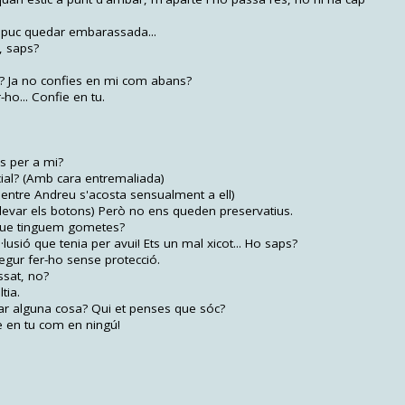
m puc quedar embarassada...
, saps?
? Ja no confies en mi com abans?
-ho... Confie en tu.
s per a mi?
ial? (Amb cara entremaliada)
mentre Andreu s'acosta sensualment a ell)
 llevar els botons) Però no ens queden preservatius.
a que tinguem gometes?
lusió que tenia per avui! Ets un mal xicot... Ho saps?
egur fer-ho sense protecció.
ssat, no?
tia.
iar alguna cosa? Qui et penses que sóc?
e en tu com en ningú!