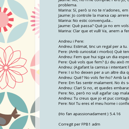
problema.
Marina: Sí, però si no te n'adones, e
Jaume: Jo controle la marxa cap arrere
Marina: No estic convençuda...
Jaume: Què passa? Què ja no em vols
Marina: Clar que et vull! Va, anem a fer
Andreu i Pere:
Andreu: Estimat, tinc un regal per a tu.
Pere: (Amb curiositat i morbo) Què ten
Andreu: Fem que hui siga un dia espec
Pere: Què vols que fem? (Li diu això 
Andreu: (Agafant la camisa i intentant
Pere: I si ho deixen per a un altre di
Andreu: Què? No vols fer-ho? Amb la il·
Pere: Em fas sentir malament. No és s
Andreu: Clar! Si no, et quedes embara
Pere: No, però no vull agafar cap malal
Andreu: Tu creus que jo et puc contag
Pere: No! Tu eres el meu home i confi
(Ho fan apassionadament ) 5.4.16
Corregit per FPB1 adm