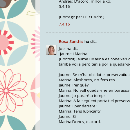
Andreu: D'acord, millor això.
5.4.16
(Corregit per FPB1 Adm.)
7.4.16
Rosa Sanchis
ha dit...
Joel ha dit...
-Jaume i Marina-
(Context) Jaume i Marina es coneixen d
també volia però tenia por a quedar-
Jaume: Se m'ha oblidat el preservatiu 
Marina: Aleshores, no fem res.
Jaume: Per què?
Marina: No vull quedar-me embarassa
Jaume: Jo pararé a temps.
Marina: A la següent porta't el preserva
Jaume: I per darrere?
Marina: Tens lubricant?
Jaume: Sí.
Marina:Doncs, d'acord.