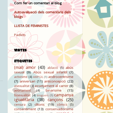
Com fer un comentari al blog
Autoavaluació dels comentaris dels
blogs
LLISTA DE FEMINISTES
Padlets
VISITES
ETIQUETES
(mal) amor
(43)
abús
ablació
(5)
sexual
(9)
Abús sexual infantil
(7)
androcentrisme
activisme
(4)
AMPGIL
(1)
(7)
aniversari
(11)
anticoncepció
(22)
assetjament al carrer
(8)
asexualitat
(3)
binarisme
(15)
avortament
(4)
campanya
bisexualitat
(4)
bloguers
(1)
igualitària
(38)
cançons
(25)
clítoris
(19)
censura
(2)
còmics
(5)
consentiment
(13)
conservadorisme