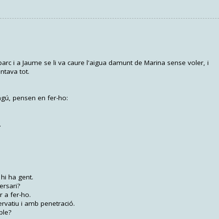
arc i a Jaume se li va caure l'aigua damunt de Marina sense voler, i
entava tot.
ingú, pensen en fer-ho:
.
hi ha gent.
ersari?
r a fer-ho.
ervatiu i amb penetració.
ple?