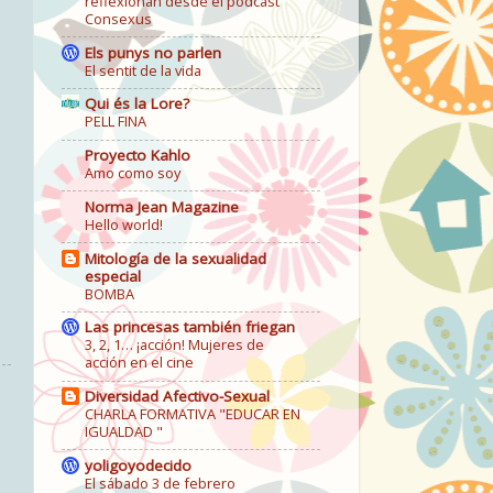
reflexionan desde el podcast
Consexus
Els punys no parlen
El sentit de la vida
Qui és la Lore?
PELL FINA
Proyecto Kahlo
Amo como soy
Norma Jean Magazine
Hello world!
Mitología de la sexualidad
especial
BOMBA
Las princesas también friegan
3, 2, 1… ¡acción! Mujeres de
acción en el cine
Diversidad Afectivo-Sexual
CHARLA FORMATIVA "EDUCAR EN
IGUALDAD "
yoligoyodecido
El sábado 3 de febrero