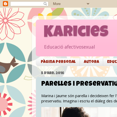
Karicies
Educació afectivosexual
Pàgina personal
Autora
Educ
5 D’ABR. 2016
Parelles i preservati
Marina i Jaume són parella i decideixen fer l
preservatiu. Imagina i escriu el diàleg des de