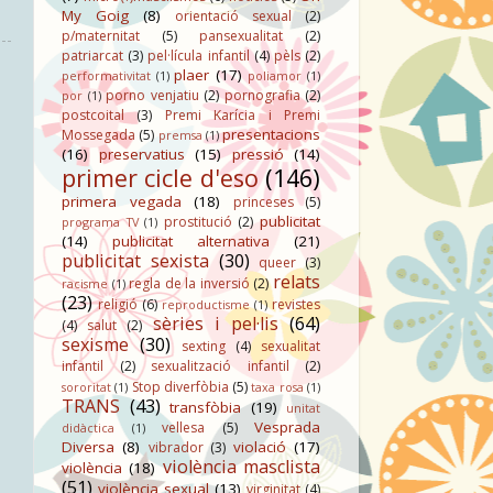
My Goig
(8)
orientació sexual
(2)
p/maternitat
(5)
pansexualitat
(2)
patriarcat
(3)
pel·lícula infantil
(4)
pèls
(2)
plaer
(17)
performativitat
(1)
poliamor
(1)
porno venjatiu
(2)
pornografia
(2)
por
(1)
postcoital
(3)
Premi Karícia i Premi
presentacions
Mossegada
(5)
premsa
(1)
(16)
preservatius
(15)
pressió
(14)
primer cicle d'eso
(146)
primera vegada
(18)
princeses
(5)
publicitat
prostitució
(2)
programa TV
(1)
(14)
publicitat alternativa
(21)
publicitat sexista
(30)
queer
(3)
relats
regla de la inversió
(2)
racisme
(1)
(23)
religió
(6)
revistes
reproductisme
(1)
sèries i pel·lis
(64)
(4)
salut
(2)
sexisme
(30)
sexting
(4)
sexualitat
infantil
(2)
sexualització infantil
(2)
Stop diverfòbia
(5)
sororitat
(1)
taxa rosa
(1)
TRANS
(43)
transfòbia
(19)
unitat
Vesprada
vellesa
(5)
didàctica
(1)
Diversa
(8)
violació
(17)
vibrador
(3)
violència masclista
violència
(18)
(51)
violència sexual
(13)
virginitat
(4)