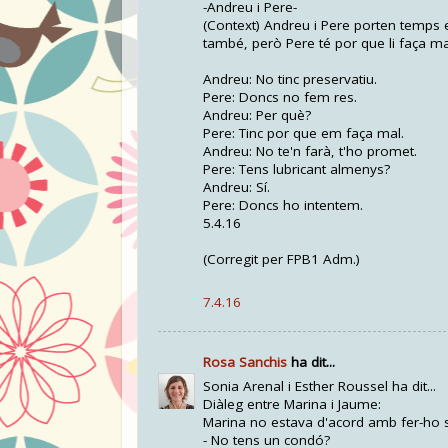
-Andreu i Pere-
(Context) Andreu i Pere porten temps e
també, però Pere té por que li faça ma
Andreu: No tinc preservatiu.
Pere: Doncs no fem res.
Andreu: Per què?
Pere: Tinc por que em faça mal.
Andreu: No te'n farà, t'ho promet.
Pere: Tens lubricant almenys?
Andreu: Sí.
Pere: Doncs ho intentem.
5.4.16
(Corregit per FPB1 Adm.)
7.4.16
Rosa Sanchis
ha dit...
Sonia Arenal i Esther Roussel ha dit...
Diàleg entre Marina i Jaume:
Marina no estava d'acord amb fer-ho se
- No tens un condó?