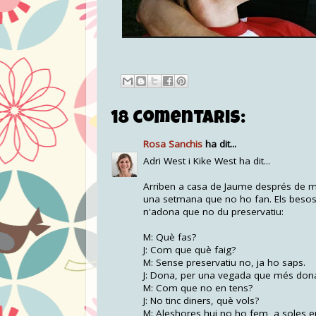
18 comentaris:
Rosa Sanchis
ha dit...
Adri West i Kike West ha dit...
Arriben a casa de Jaume després de menj
una setmana que no ho fan. Els besos 
n'adona que no du preservatiu:
M: Què fas?
J: Com que què faig?
M: Sense preservatiu no, ja ho saps.
J: Dona, per una vegada que més dona
M: Com que no en tens?
J: No tinc diners, què vols?
M: Aleshores hui no ho fem, a soles 