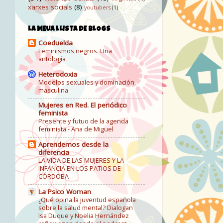
xarxes socials
(8)
youtubers
(1)
LA MEUA LLISTA DE BLOGS
Coeduelda
Feminismos negros. Una
antología
Heterodoxia
Modelos sexuales y dominación
masculina
Mujeres en Red. El periódico
feminista
Presente y futuo de la agenda
feminista - Ana de Miguel
Aprendemos desde la
diferencia
LA VIDA DE LAS MUJERES Y LA
INFANCIA EN LOS PATIOS DE
CÓRDOBA
La Psico Woman
¿Qué opina la juventud española
sobre la salud mental? Dialogan
Isa Duque y Noelia Hernández