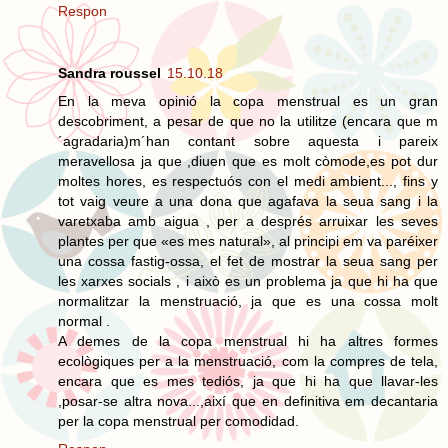
Respon
Sandra roussel
15.10.18
En la meva opinió la copa menstrual es un gran
descobriment, a pesar de que no la utilitze (encara que m
´agradaria)m´han contant sobre aquesta i pareix
meravellosa ja que ,diuen que es molt còmode,es pot dur
moltes hores, es respectuós con el medi ambient..., fins y
tot vaig veure a una dona que agafava la seua sang i la
varetxaba amb aigua , per a després arruixar les seves
plantes per que «es mes natural», al principi em va paréixer
una cossa fastig-ossa, el fet de mostrar la seua sang per
les xarxes socials , i això es un problema ja que hi ha que
normalitzar la menstruació, ja que es una cossa molt
normal .
A demes de la copa menstrual hi ha altres formes
ecològiques per a la menstruació, com la compres de tela,
encara que es mes tediós, ja que hi ha que llavar-les
,posar-se altra nova...,així que en definitiva em decantaria
per la copa menstrual per comodidad.