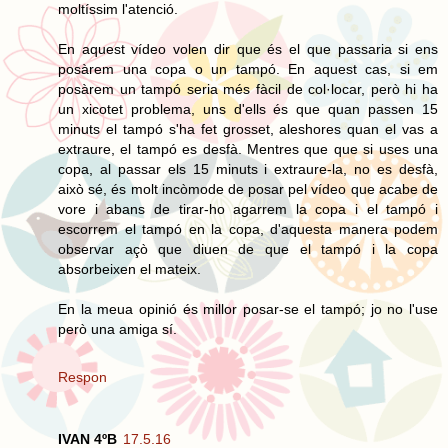
moltíssim l'atenció.
En aquest vídeo volen dir que és el que passaria si ens
posàrem una copa o un tampó. En aquest cas, si em
posàrem un tampó seria més fàcil de col·locar, però hi ha
un xicotet problema, uns d'ells és que quan passen 15
minuts el tampó s'ha fet grosset, aleshores quan el vas a
extraure, el tampó es desfà. Mentres que que si uses una
copa, al passar els 15 minuts i extraure-la, no es desfà,
això sé, és molt incòmode de posar pel vídeo que acabe de
vore i abans de tirar-ho agarrem la copa i el tampó i
escorrem el tampó en la copa, d'aquesta manera podem
observar açò que diuen de que el tampó i la copa
absorbeixen el mateix.
En la meua opinió és millor posar-se el tampó; jo no l'use
però una amiga sí.
Respon
IVAN 4ºB
17.5.16