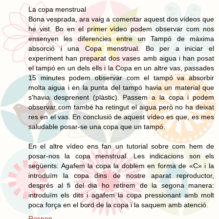
La copa menstrual
Bona vesprada, ara vaig a comentar aquest dos vídeos que
he vist. Bo en el primer vídeo podem observar com nos
ensenyen les diferencies entre un Tampó de màxima
absorció i una Copa menstrual. Bo per a iniciar el
experiment han preparat dos vases amb aigua i han posat
el tampó en un dels ells i la Copa en un altre vas, passades
15 minutes podem observar com el tampó va absorbir
molta aigua i en la punta del tampó havia un material que
s'havia desprenent (plàstic). Passem a la copa i podem
observar com també ha retingut el aigua però no ha deixat
res en el vas. En conclusió de aquest vídeo es que, es mes
saludable posar-se una copa que un tampó.
En el altre vídeo ens fan un tutorial sobre com hem de
posar-nos la copa menstrual. Les indicacions son els
següents: Agafem la copa la doblem en forma de «C» i la
introduïm la copa dins de nostre aparat reproductor,
després al fi del dia ho retirem de la segona manera:
introduïm els dits i agafem la copa pressionant amb molt
poca força en el bord de la copa i la saquem amb atenció.
Respon