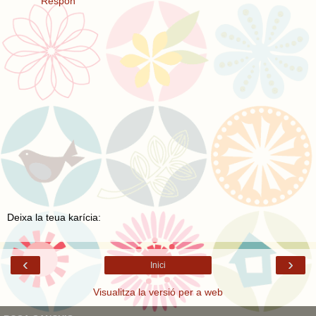
Respon
Deixa la teua karícia:
‹
›
Inici
Visualitza la versió per a web