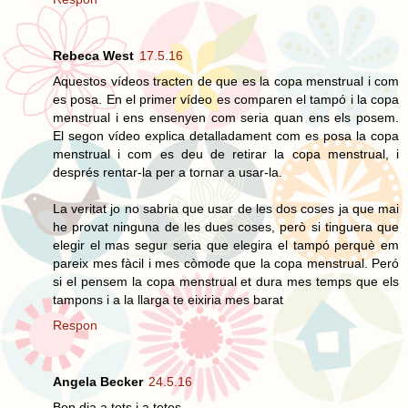
Rebeca West
17.5.16
Aquestos vídeos tracten de que es la copa menstrual i com
es posa. En el primer vídeo es comparen el tampó i la copa
menstrual i ens ensenyen com seria quan ens els posem.
El segon vídeo explica detalladament com es posa la copa
menstrual i com es deu de retirar la copa menstrual, i
després rentar-la per a tornar a usar-la.
La veritat jo no sabria que usar de les dos coses ja que mai
he provat ninguna de les dues coses, però si tinguera que
elegir el mas segur seria que elegira el tampó perquè em
pareix mes fàcil i mes còmode que la copa menstrual. Peró
si el pensem la copa menstrual et dura mes temps que els
tampons i a la llarga te eixiria mes barat
Respon
Angela Becker
24.5.16
Bon dia a tots i a totes,