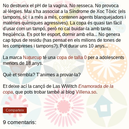
No destrueix el pH de la vagina. No resseca. No provoca
al·lèrgies. Mai s'ha associat a la Síndrome de Xoc Tòxic (els
tampons, sí; i a més a més, contenen agents blanquejadors i
matèries químiques agressives). La copa és quasi tan fàcil
d'usar com un tampó, però no cal buidar-la amb tanta
freqüència. Es pot fer esport, dormir amb ella... No genera
cap tipus de residu (has pensat en els milions de tones de
les compreses i tampons?). Pot durar uns 10 anys...
La marca
Naturcup
té una
copa de talla 0
per a adolescents
menors de 18 anys.
Què et sembla? T'animes a provar-la?
Et deixe ací la cançó de Las WWitch
Enamorada de la
copa
,
que pots trobar també al blog
Villena.so
.
Comparteix
9 comentaris: