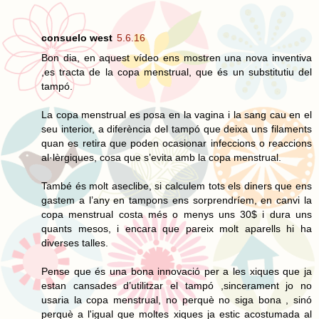
consuelo west
5.6.16
Bon dia, en aquest vídeo ens mostren una nova inventiva
,es tracta de la copa menstrual, que és un substitutiu del
tampó.
La copa menstrual es posa en la vagina i la sang cau en el
seu interior, a diferència del tampó que deixa uns filaments
quan es retira que poden ocasionar infeccions o reaccions
al·lèrgiques, cosa que s’evita amb la copa menstrual.
També és molt aseclibe, si calculem tots els diners que ens
gastem a l’any en tampons ens sorprendríem, en canvi la
copa menstrual costa més o menys uns 30$ i dura uns
quants mesos, i encara que pareix molt aparells hi ha
diverses talles.
Pense que és una bona innovació per a les xiques que ja
estan cansades d’utilitzar el tampó ,sincerament jo no
usaria la copa menstrual, no perquè no siga bona , sinó
perquè a l'igual que moltes xiques ja estic acostumada al