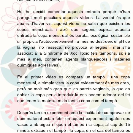
Hui he decidit comentar aquesta entrada perquè m'han
paregut molt peculiars aquests vídeos. La veritat és que
abans d'haver vist aquest vídeo no sabia que existien les
copes menstruals i això que segons explica aquesta
entrada la copa menstrual és barata, ecològica, sostenible
i... propicia l'autoconeixement i a més no destrueix el pH de
la vagina, no resseca, no provoca al·lèrgies i mai s'ha
associat a la Síndrome de Xoc Tòxic (els tampons, sí; i a
més a més, contenen agents blanquejadors i matèries
químiques agressives).
En el primer vídeo es compara un tampó i una copa
menstrual, a simple vista la copa evidentment és més gran,
però no molt més gran que les parets vaginals, ja que en
doblar la copa per a introduir-la ens podem adonar del fet
que tenen la mateixa mida tant la copa com el tampó.
Després fan un experiment amb la finalitat de comprovar de
quin material estan fets, en aquest experiment agafen dos
vasos amb aigua i fiquen el tampó i la copa; al cap de 15
minuts extrauen el tampó i la copa, en el cas del tampó es