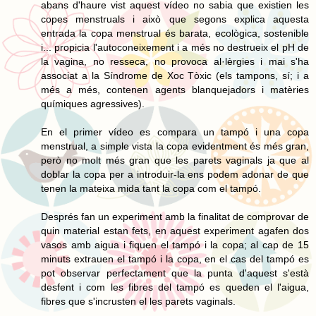
abans d'haure vist aquest vídeo no sabia que existien les
copes menstruals i això que segons explica aquesta
entrada la copa menstrual és barata, ecològica, sostenible
i... propicia l'autoconeixement i a més no destrueix el pH de
la vagina, no resseca, no provoca al·lèrgies i mai s'ha
associat a la Síndrome de Xoc Tòxic (els tampons, sí; i a
més a més, contenen agents blanquejadors i matèries
químiques agressives).
En el primer vídeo es compara un tampó i una copa
menstrual, a simple vista la copa evidentment és més gran,
però no molt més gran que les parets vaginals ja que al
doblar la copa per a introduir-la ens podem adonar de que
tenen la mateixa mida tant la copa com el tampó.
Després fan un experiment amb la finalitat de comprovar de
quin material estan fets, en aquest experiment agafen dos
vasos amb aigua i fiquen el tampó i la copa; al cap de 15
minuts extrauen el tampó i la copa, en el cas del tampó es
pot observar perfectament que la punta d'aquest s'està
desfent i com les fibres del tampó es queden el l'aigua,
fibres que s'incrusten el les parets vaginals.