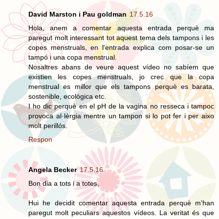
David Marston i Pau goldman
17.5.16
Hola, anem a comentar aquesta entrada perquè ma
paregut molt interessant tot aquest tema dels tampons i les
copes menstruals, en l'entrada explica com posar-se un
tampó i una copa menstrual.
Nosaltres abans de veure aquest vídeo no sabíem que
existien les copes menstruals, jo crec que la copa
menstrual es millor que els tampons perquè es barata,
sostenible, ecològica etc.
I ho dic perquè en el pH de la vagina no resseca i tampoc
provoca al·lèrgia mentre un tampon si lo pot fer i per aixo
molt perillós.
Respon
Angela Becker
17.5.16
Bon dia a tots i a totes,
Hui he decidit comentar aquesta entrada perquè m'han
paregut molt peculiars aquestos vídeos. La veritat és que