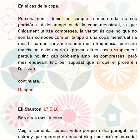
En el cas de la copa, l'
Personalment i tenint en compte la meua edat no soc
partidària ni del tampó ni de la copa menstrual, ja que
únicament utilitze compreses, la veritat és que no que no
son tan còmodes com un tampó o una copa menstrual i a
més hi ha que canviar-les amb molta freqüència, però ara
mateix no estic oberta a provar altres coses simplement
perquè no tinc cap problema amb les compresses, però
més endavant tinc per suposat que si que el provaré i
l'utilitzaré.
continuara....
Respon
Eli Stanton
17.5.16
Bon dia a tots i a totes,
Vaig a comentar aquest vídeo perquè m'ha paregut molt
estrany que aparega en aquest blog i per això m'ha cridat