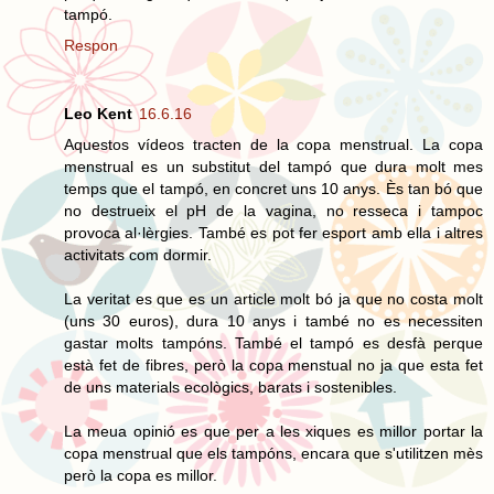
tampó.
Respon
Leo Kent
16.6.16
Aquestos vídeos tracten de la copa menstrual. La copa
menstrual es un substitut del tampó que dura molt mes
temps que el tampó, en concret uns 10 anys. Ès tan bó que
no destrueix el pH de la vagina, no resseca i tampoc
provoca al·lèrgies. També es pot fer esport amb ella i altres
activitats com dormir.
La veritat es que es un article molt bó ja que no costa molt
(uns 30 euros), dura 10 anys i també no es necessiten
gastar molts tampóns. També el tampó es desfà perque
està fet de fibres, però la copa menstual no ja que esta fet
de uns materials ecològics, barats i sostenibles.
La meua opinió es que per a les xiques es millor portar la
copa menstrual que els tampóns, encara que s'utilitzen mès
però la copa es millor.