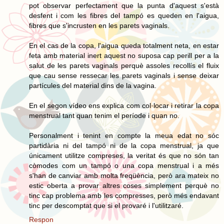
pot observar perfectament que la punta d'aquest s'està
desfent i com les fibres del tampó es queden en l'aigua,
fibres que s'incrusten en les parets vaginals.
En el cas de la copa, l'aigua queda totalment neta, en estar
feta amb material inert aquest no suposa cap perill per a la
salut de les parets vaginals perquè assoles recollís el fluix
que cau sense ressecar les parets vaginals i sense deixar
partícules del material dins de la vagina.
En el segon vídeo ens explica com col·locar i retirar la copa
menstrual tant quan tenim el període i quan no.
Personalment i tenint en compte la meua edat no sóc
partidària ni del tampó ni de la copa menstrual, ja que
únicament utilitze compreses, la veritat és que no són tan
còmodes com un tampó o una copa menstrual i a més
s'han de canviar amb molta freqüència, però ara mateix no
estic oberta a provar altres coses simplement perquè no
tinc cap problema amb les compresses, però més endavant
tinc per descomptat que si el provaré i l'utilitzaré.
Respon