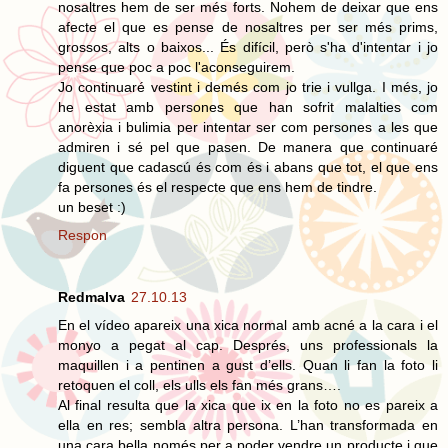
nosaltres hem de ser més forts. Nohem de deixar que ens
afecte el que es pense de nosaltres per ser més prims,
grossos, alts o baixos... És difícil, però s'ha d'intentar i jo
pense que poc a poc l'aconseguirem.
Jo continuaré vestint i demés com jo trie i vullga. I més, jo
he estat amb persones que han sofrit malalties com
anorèxia i bulimia per intentar ser com persones a les que
admiren i sé pel que pasen. De manera que continuaré
diguent que cadascú és com és i abans que tot, el que ens
fa persones és el respecte que ens hem de tindre.
un beset :)
Respon
Redmalva
27.10.13
En el vídeo apareix una xica normal amb acné a la cara i el
monyo a pegat al cap. Després, uns professionals la
maquillen i a pentinen a gust d’ells. Quan li fan la foto li
retoquen el coll, els ulls els fan més grans….
Al final resulta que la xica que ix en la foto no es pareix a
ella en res; sembla altra persona. L’han transformada en
una cara bella només per a poder vendre un producte i que