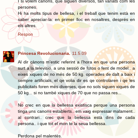
I si volem cànons, que siguen diversos, tan variats com les
persones.
Hi ha molts tipus de bellesa, i el treball que tenim està en
saber apreciar-la: en primer lloc en nosaltres, després en
els altres.
Respon
Princesa Revolucionaria.
11.5.09
Al dir cànons m'estic referint a l'hora en que una persona
surt a la televisió, a una sessió de fotos o fent de model.. a
eixes xiques de no més de 50 kg. operades de dalt a baix i
sempre artificials, el qe volia dir es qe controlaren i qe les
publicitats foren més diverses, que no sols siguen xiques de
50 kg... si no també xiques de 70 que no passa res...
No crec en que la bellessa existisca perque una persona
tinga uns canons establerts.. em vaig expressar malament..
al contrari.. crec que la bellessa està dins de cada
persona.. i que tot el mon te la seua bellessa.
Perdona pel malentès.