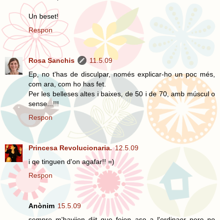
Un beset!
Respon
Rosa Sanchis
11.5.09
Ep, no t'has de disculpar, només explicar-ho un poc més,
com ara, com ho has fet.
Per les belleses altes i baixes, de 50 i de 70, amb múscul o
sense...!!!
Respon
Princesa Revolucionaria.
12.5.09
i qe tinguen d'on agafar!! =)
Respon
Anònim
15.5.09
sempre m'haviien diit que feien aso a l'ordinaor pero no