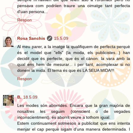
pensava com podriien traure una oimatge tant perfecta
d'uan persona...
Respon
Rosa Sanchis
15.5.09
Al meu parer, a la imatge la qualifiquem de perfecta perquè
és el model que "ells" (la moda, els publicistes...) han
decidit que és perfecte, que és el cànon: la vara amb la
qual ens hem de mesurar... i per tant, acomplexar si no
donem la mida. El tema és que és LA SEUA MIDA!!!
Respon
B.
18.5.09
Les modes són aborrides. Encara que la gran majòria de
nosaltres les seguim (conscient o de vegades
inconscientment), és aborrit veure a tothom igual.
Estem continuament sotmesos a publicitat que ens intenta
menjar el cap perquè sigam d'una manera determinada. I