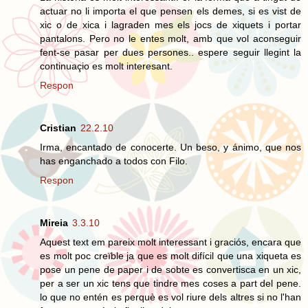
actuar no li importa el que pensen els demes, si es vist de
xic o de xica i lagraden mes els jocs de xiquets i portar
pantalons. Pero no le entes molt, amb que vol aconseguir
fent-se pasar per dues persones.. espere seguir llegint la
continuaçio es molt interesant.
Respon
Cristian
22.2.10
Irma, encantado de conocerte. Un beso, y ánimo, que nos
has enganchado a todos con Filo.
Respon
Mireia
3.3.10
Aquest text em pareix molt interessant i graciós, encara que
es molt poc creïble ja que es molt difícil que una xiqueta es
pose un pene de paper i de sobte es convertisca en un xic,
per a ser un xic tens que tindre mes coses a part del pene.
lo que no entén es perquè es vol riure dels altres si no l'han