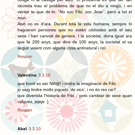
xicoteta trau el problema de que no el diu a ningú, i en
veritat te que dir-lo: ‘‘No soc Filo, soc Jose’’, però a tot el
mon.
Això no es d'ara. Durant tota la vida humana, sempre hi
hagueren persones que no estén còmodes amb el seu
sexe i han canviat de genere. I la societat, dona igual ara
que fa 200 anys, que dins de 100 anys; la societat el va
seguir veient com alguna cosa antinatural i roí.
Respon
Valentina
3.3.10
que bonit es ser Niñ@! i tindre la imaginació de Filo...
jo vaig tindre molts joguets ‘de xics’, i no és res rar!! ...
que divertida l'historia de Filo... pots cambiar de sexe quan
vulgues, jejeje :)
Respon
Abel
3.3.10