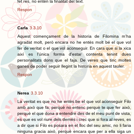
fet res, no entén la finalitat del text.
Respon
Carla
3.3.10
Aquest començament de la historia de Filomina m'ha
agradat molt, però encara no he entès molt bé el que vol
fer de veritat o el que vol aconseguir. En cara que si la xica
així es l'única forma d'estar contenta tenint dues
personalitats dons que el faja. De veres que tinc moltes
ganes de poder seguir llegint la historia en aquest tauler.
Respon
Nerea
3.3.10
La veritat es que no he entès be el que vol aconseguir Filo
amb això que fa, perquè no entenc perquè te que fer això,
perquè el que dona a entendre des de el meu punt de vista,
es que es vol riure dels demés i crec que si fora al reves, es
a dir que si Filo es posara en el lloc del seu amic, no li faria
ninguna gracia això, perquè encara que per a ella siga un