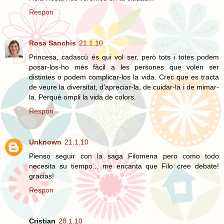
Respon
Rosa Sanchis
21.1.10
Princesa, cadascú és qui vol ser, però tots i totes podem
posar-los-ho més fàcil a les persones que volen ser
distintes o podem complicar-los la vida. Crec que es tracta
de veure la diversitat, d'apreciar-la, de cuidar-la i de mimar-
la. Perquè ompli la vida de colors.
Respon
Unknown
21.1.10
Pienso seguir con la saga Filomena pero como todo
necesita su tiempo... me encanta que Filo cree debate!
gracias!
Respon
Cristian
28.1.10