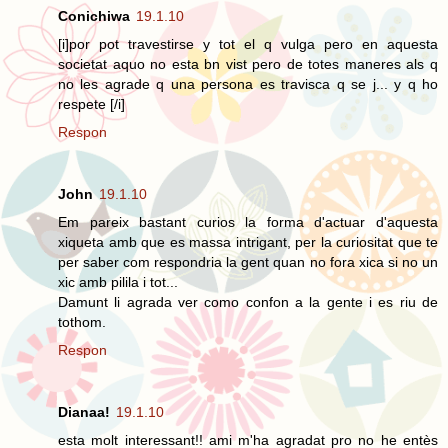
Conichiwa
19.1.10
[i]por pot travestirse y tot el q vulga pero en aquesta
societat aquo no esta bn vist pero de totes maneres als q
no les agrade q una persona es travisca q se j... y q ho
respete [/i]
Respon
John
19.1.10
Em pareix bastant curios la forma d'actuar d'aquesta
xiqueta amb que es massa intrigant, per la curiositat que te
per saber com respondria la gent quan no fora xica si no un
xic amb pilila i tot...
Damunt li agrada ver como confon a la gente i es riu de
tothom.
Respon
Dianaa!
19.1.10
esta molt interessant!! ami m'ha agradat pro no he entès