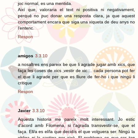
joc normal, es una mentida.
Així que, valoraria el text ni positiva ni negativament,
perquè no puc donar una resposta clara, ja que aquest
comportament encara que siga una xiqueta de deu anys no
l'entenc.
Respon
amigos
3.3.10
a nosaltres ens pareix be que li agrade jugar amb xics, que
faça les coses de xics ,vestir de xic.... cada persona pot fer
el que li agrade per que es lliure de fer-ho i que ningú li
critique
Respon
Javier
3.3.10
Aquesta historia me pareix molt interessant. Jo estic
d'acord amb Filomena, si l'agrada transvestir-se, que el
faça. Ell/a es el/la que decidís el que volguera ser. Ningú la
obliga ni la castiga per això. El problema es que ser tan