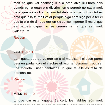
molt be que vol aconseguir ella amb això si riures dels
demés per a quan ells discriminen o perquè no sabia molt
be el que volia i li agradava tot dels xics...però fins i tot es
nota que ella te molt valor perquè siga com siga per a fer el
que fa ella de dir que era un xic sense importar-li res el que
els xiquets diguen o se creuen ni ha que ser molt
valenta...!!
Respon
kalil
19.1.10
La xiqueta deu de valorar-se a si mateixa, i el seus pares
deurien parlar con ella sobre el asunte, clarament pot ser
una xiqueta i usar pantalons. lo que te ella es falta de
personalitat.
Respon
M.T.S
19.1.10
El que diu esta xiqueta és cert, les faldilles són molt
incómodes, no dic que no m'agraden, però quan portes una