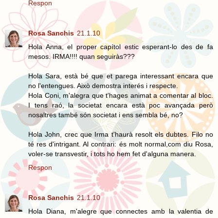
Respon
Rosa Sanchis
21.1.10
Hola Anna, el proper capítol estic esperant-lo des de fa
mesos. IRMA!!!! quan seguiràs???
Hola Sara, està bé que et parega interessant encara que
no l'entengues. Això demostra interés i respecte.
Hola Coni, m'alegra que t'hages animat a comentar al bloc.
I tens raó, la societat encara està poc avançada però
nosaltres també són societat i ens sembla bé, no?
Hola John, crec que Irma t'haurà resolt els dubtes. Filo no
té res d'intrigant. Al contrari: és molt normal,com diu Rosa,
voler-se transvestir, i tots ho hem fet d'alguna manera.
Respon
Rosa Sanchis
21.1.10
Hola Diana, m'alegre que connectes amb la valentia de