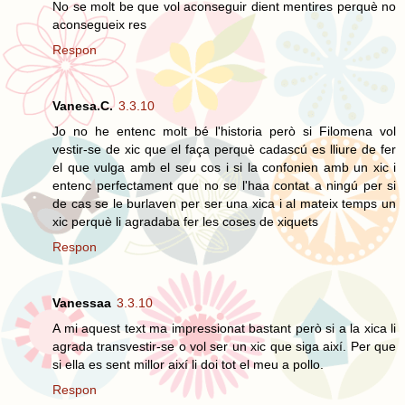
No se molt be que vol aconseguir dient mentires perquè no
aconsegueix res
Respon
Vanesa.C.
3.3.10
Jo no he entenc molt bé l'historia però si Filomena vol
vestir-se de xic que el faça perquè cadascú es lliure de fer
el que vulga amb el seu cos i si la confonien amb un xic i
entenc perfectament que no se l'haa contat a ningú per si
de cas se le burlaven per ser una xica i al mateix temps un
xic perquè li agradaba fer les coses de xiquets
Respon
Vanessaa
3.3.10
A mi aquest text ma impressionat bastant però si a la xica li
agrada transvestir-se o vol ser un xic que siga així. Per que
si ella es sent millor així li doi tot el meu a pollo.
Respon