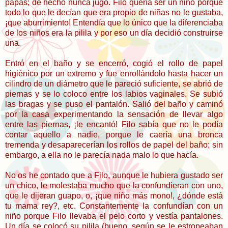
papás; de hecho nunca jugó. Filo quería ser un niño porque
todo lo que le decían que era propio de niñas no le gustaba,
¡que aburrimiento! Entendía que lo único que la diferenciaba
de los niños era la pilila y por eso un día decidió construirse
una.
Entró en el baño y se encerró, cogió el rollo de papel
higiénico por un extremo y fue enrollándolo hasta hacer un
cilindro de un diámetro que le pareció suficiente, se abrió de
piernas y se lo coloco entre los labios vaginales. Se subió
las bragas y se puso el pantalón. Salió del baño y caminó
por la casa experimentando la sensación de llevar algo
entre las piernas, ¡le encantó! Filo sabía que no le podía
contar aquello a nadie, porque le caería una bronca
tremenda y desaparecerían los rollos de papel del baño; sin
embargo, a ella no le parecía nada malo lo que hacía.
No os he contado que a Filo, aunque le hubiera gustado ser
un chico, le molestaba mucho que la confundieran con uno,
que le dijeran guapo, o, ¡que niño más mono!, ¿dónde está
tu mama rey?, etc. Constantemente la confundían con un
niño porque Filo llevaba el pelo corto y vestía pantalones.
Un día se colocó su pilila (bueno, según se le estropeaban