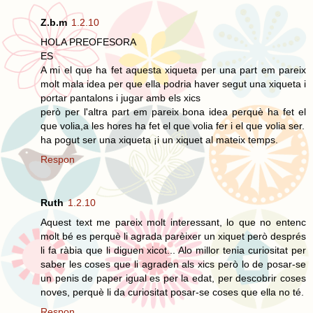
Z.b.m
1.2.10
HOLA PREOFESORA
ES
A mi el que ha fet aquesta xiqueta per una part em pareix
molt mala idea per que ella podria haver segut una xiqueta i
portar pantalons i jugar amb els xics
però per l'altra part em pareix bona idea perquè ha fet el
que volia,a les hores ha fet el que volia fer i el que volia ser.
ha pogut ser una xiqueta ¡i un xiquet al mateix temps.
Respon
Ruth
1.2.10
Aquest text me pareix molt interessant, lo que no entenc
molt bé es perquè li agrada parèixer un xiquet però després
li fa ràbia que li diguen xicot... Alo millor tenia curiositat per
saber les coses que li agraden als xics però lo de posar-se
un penis de paper igual es per la edat, per descobrir coses
noves, perquè li da curiositat posar-se coses que ella no té.
Respon