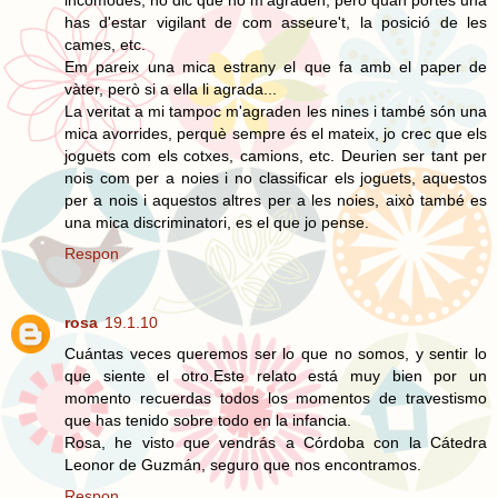
has d'estar vigilant de com asseure't, la posició de les
cames, etc.
Em pareix una mica estrany el que fa amb el paper de
vàter, però si a ella li agrada...
La veritat a mi tampoc m'agraden les nines i també són una
mica avorrides, perquè sempre és el mateix, jo crec que els
joguets com els cotxes, camions, etc. Deurien ser tant per
nois com per a noies i no classificar els joguets, aquestos
per a nois i aquestos altres per a les noies, això també es
una mica discriminatori, es el que jo pense.
Respon
rosa
19.1.10
Cuántas veces queremos ser lo que no somos, y sentir lo
que siente el otro.Este relato está muy bien por un
momento recuerdas todos los momentos de travestismo
que has tenido sobre todo en la infancia.
Rosa, he visto que vendrás a Córdoba con la Cátedra
Leonor de Guzmán, seguro que nos encontramos.
Respon