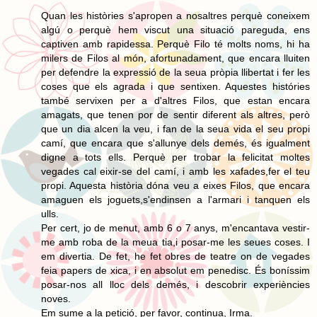
Quan les històries s'apropen a nosaltres perquè coneixem
algú o perquè hem viscut una situació pareguda, ens
captiven amb rapidessa. Perquè Filo té molts noms, hi ha
milers de Filos al món, afortunadament, que encara lluiten
per defendre la expressió de la seua pròpia llibertat i fer les
coses que els agrada i que sentixen. Aquestes históries
també servixen per a d'altres Filos, que estan encara
amagats, que tenen por de sentir diferent als altres, però
que un dia alcen la veu, i fan de la seua vida el seu propi
camí, que encara que s'allunye dels demés, és igualment
digne a tots ells. Perquè per trobar la felicitat moltes
vegades cal eixir-se del camí, i amb les xafades,fer el teu
propi. Aquesta història dóna veu a eixes Filos, que encara
amaguen els joguets,s'endinsen a l'armari i tanquen els
ulls.
Per cert, jo de menut, amb 6 o 7 anys, m'encantava vestir-
me amb roba de la meua tia,i posar-me les seues coses. I
em divertia. De fet, he fet obres de teatre on de vegades
feia papers de xica, i en absolut em penedisc. És boníssim
posar-nos all lloc dels demés, i descobrir experiències
noves.
Em sume a la petició, per favor, continua, Irma.