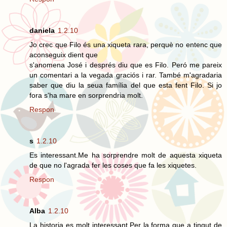
daniela
1.2.10
Jo crec que Filo és una xiqueta rara, perquè no entenc que
aconseguix dient que
s'anomena José i després diu que es Filo. Peró me pareix
un comentari a la vegada graciós i rar. També m'agradaria
saber que diu la seua família del que esta fent Filo. Si jo
fora s'ha mare en sorprendria molt.
Respon
s
1.2.10
Es interessant.Me ha sorprendre molt de aquesta xiqueta
de que no l'agrada fer les coses que fa les xiquetes.
Respon
Alba
1.2.10
La historia es molt interessant.Per la forma que a tingut de