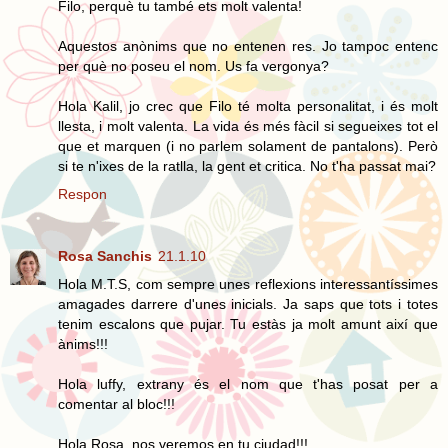
Filo, perquè tu també ets molt valenta!
Aquestos anònims que no entenen res. Jo tampoc entenc
per què no poseu el nom. Us fa vergonya?
Hola Kalil, jo crec que Filo té molta personalitat, i és molt
llesta, i molt valenta. La vida és més fàcil si segueixes tot el
que et marquen (i no parlem solament de pantalons). Però
si te n'ixes de la ratlla, la gent et critica. No t'ha passat mai?
Respon
Rosa Sanchis
21.1.10
Hola M.T.S, com sempre unes reflexions interessantíssimes
amagades darrere d'unes inicials. Ja saps que tots i totes
tenim escalons que pujar. Tu estàs ja molt amunt així que
ànims!!!
Hola luffy, extrany és el nom que t'has posat per a
comentar al bloc!!!
Hola Rosa, nos veremos en tu ciudad!!!