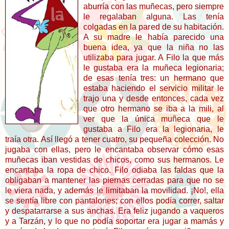
aburría con las muñecas, pero siempre
le regalaban alguna. Las tenía
colgadas en la pared de su habitación.
A su madre le había parecido una
buena idea, ya que la niña no las
utilizaba para jugar. A Filo la que más
le gustaba era la muñeca legionaria;
de esas tenía tres: un hermano que
estaba haciendo el servicio militar le
trajo una y desde entonces, cada vez
que otro hermano se iba a la mili, al
ver que la única muñeca que le
gustaba a Filo era la legionaria, le
traía otra. Así llegó a tener cuatro, su pequeña colección. No
jugaba con ellas, pero le encantaba observar cómo esas
muñecas iban vestidas de chicos, como sus hermanos. Le
encantaba la ropa de chico. Filo odiaba las faldas que la
obligaban a mantener las piernas cerradas para que no se
le viera nada, y además le limitaban la movilidad. ¡No!, ella
se sentía libre con pantalones; con ellos podía correr, saltar
y despatarrarse a sus anchas. Era feliz jugando a vaqueros
y a Tarzán, y lo que no podía soportar era jugar a mamás y