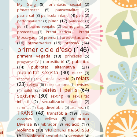
My Goig
(8)
orientació sexual
(2)
p/maternitat
(5)
pansexualitat
(2)
patriarcat
(3)
pel·lícula infantil
(4)
pèls
(2)
plaer
(17)
performativitat
(1)
poliamor
(1)
porno venjatiu
(2)
pornografia
(2)
por
(1)
postcoital
(3)
Premi Karícia i Premi
presentacions
Mossegada
(5)
premsa
(1)
(16)
preservatius
(15)
pressió
(14)
primer cicle d'eso
(146)
primera vegada
(18)
princeses
(5)
publicitat
prostitució
(2)
programa TV
(1)
(14)
publicitat alternativa
(21)
publicitat sexista
(30)
queer
(3)
relats
regla de la inversió
(2)
racisme
(1)
(23)
religió
(6)
revistes
reproductisme
(1)
sèries i pel·lis
(64)
(4)
salut
(2)
sexisme
(30)
sexting
(4)
sexualitat
infantil
(2)
sexualització infantil
(2)
Stop diverfòbia
(5)
sororitat
(1)
taxa rosa
(1)
TRANS
(43)
transfòbia
(19)
unitat
Vesprada
vellesa
(5)
didàctica
(1)
Diversa
(8)
violació
(17)
vibrador
(3)
violència masclista
violència
(18)
ga
(51)
violència sexual
(13)
virginitat
(4)