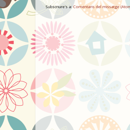
Subscriure's a:
Comentaris del missatge (Ato