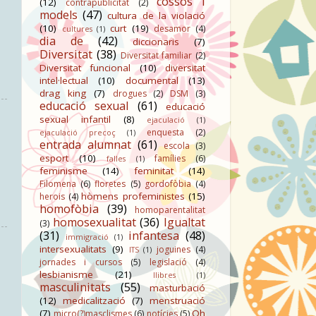
cossos i
(12)
contrapublicitat
(2)
models
(47)
cultura de la violació
(10)
curt
(19)
desamor
(4)
cultures
(1)
dia de
(42)
diccionaris
(7)
Diversitat
(38)
Diversitat familiar
(2)
Diversitat funcional
(10)
diversitat
intel·lectual
(10)
documental
(13)
drag king
(7)
drogues
(2)
DSM
(3)
educació sexual
(61)
educació
sexual infantil
(8)
ejaculació
(1)
enquesta
(2)
ejaculació precoç
(1)
entrada alumnat
(61)
escola
(3)
esport
(10)
famílies
(6)
falles
(1)
feminisme
(14)
feminitat
(14)
Filomena
(6)
floretes
(5)
gordofòbia
(4)
hòmens profeministes
(15)
herois
(4)
homofòbia
(39)
homoparentalitat
homosexualitat
(36)
Igualtat
(3)
(31)
infantesa
(48)
immigració
(1)
intersexualitats
(9)
joguines
(4)
ITS
(1)
jornades i cursos
(5)
legislació
(4)
lesbianisme
(21)
llibres
(1)
masculinitats
(55)
masturbació
(12)
medicalització
(7)
menstruació
(7)
Oh
micro(?)masclismes
(6)
notícies
(5)