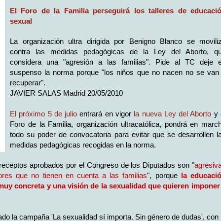
El Foro de la Familia perseguirá los talleres de educaci
sexual
La organización ultra dirigida por Benigno Blanco se movili
contra las medidas pedagógicas de la Ley del Aborto, q
considera una "agresión a las familias". Pide al TC deje 
suspenso la norma porque "los niños que no nacen no se van
recuperar".
JAVIER SALAS Madrid 20/05/2010
El próximo 5 de julio
entrará en vigor
la nueva Ley del Aborto
y 
Foro de la Familia, organización ultracatólica, pondrá en marc
todo su poder de convocatoria para
evitar que se desarrollen l
medidas pedagógicas recogidas en la norma.
preceptos aprobados por el Congreso de los Diputados son "
agresiv
ores que no tienen en cuenta a las familias
", porque
la educaci
 muy concreta y una visión de la sexualidad que quieren imponer
zado la campaña 'La sexualidad sí importa. Sin género de dudas', con 