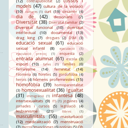
cossos i
(12)
contrapublicitat
(2)
models
(47)
cultura de la violació
(10)
curt
(19)
desamor
(4)
cultures
(1)
dia de
(42)
diccionaris
(7)
Diversitat
(38)
Diversitat familiar
(2)
Diversitat funcional
(10)
diversitat
intel·lectual
(10)
documental
(13)
drag king
(7)
drogues
(2)
DSM
(3)
educació sexual
(61)
educació
sexual infantil
(8)
ejaculació
(1)
enquesta
(2)
ejaculació precoç
(1)
entrada alumnat
(61)
escola
(3)
esport
(10)
famílies
(6)
falles
(1)
feminisme
(14)
feminitat
(14)
Filomena
(6)
floretes
(5)
gordofòbia
(4)
hòmens profeministes
(15)
herois
(4)
homofòbia
(39)
homoparentalitat
homosexualitat
(36)
Igualtat
(3)
(31)
infantesa
(48)
immigració
(1)
intersexualitats
(9)
joguines
(4)
ITS
(1)
jornades i cursos
(5)
legislació
(4)
lesbianisme
(21)
llibres
(1)
masculinitats
(55)
masturbació
(12)
medicalització
(7)
menstruació
(7)
Oh
micro(?)masclismes
(6)
notícies
(5)