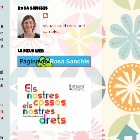
ón
ROSA SANCHIS
Visualitza el meu perfil
za
complet
ue
en
 a
LA MEUA WEB
el
ha
as
as
ón
 a
la