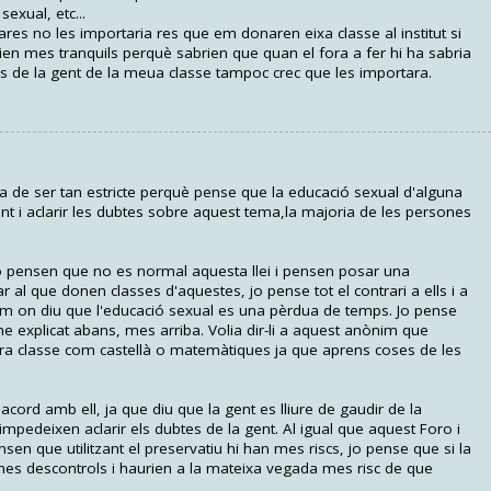
exual, etc...
 no les importaria res que em donaren eixa classe al institut si
arien mes tranquils perquè sabrien que quan el fora a fer hi ha sabria
es de la gent de la meua classe tampoc crec que les importara.
ia de ser tan estricte perquè pense que la educació sexual d'alguna
t i aclarir les dubtes sobre aquest tema,la majoria de les persones
o pensen que no es normal aquesta llei i pensen posar una
iar al que donen classes d'aquestes, jo pense tot el contrari a ells i a
 on diu que l'educació sexual es una pèrdua de temps. Jo pense
explicat abans, mes arriba. Volia dir-li a aquest anònim que
tra classe com castellà o matemàtiques ja que aprens coses de les
d'acord amb ell, ja que diu que la gent es lliure de gaudir de la
 impedeixen aclarir els dubtes de la gent. Al igual que aquest Foro i
nsen que utilitzant el preservatiu hi han mes riscs, jo pense que si la
 mes descontrols i haurien a la mateixa vegada mes risc de que