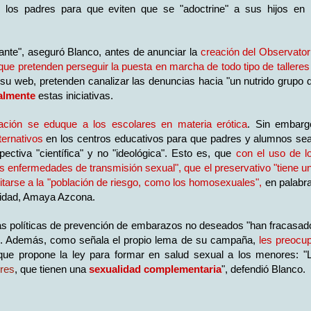
e los padres para que eviten que se "adoctrine" a sus hijos en 
ante", aseguró Blanco, antes de anunciar la
creación del Observator
que pretenden perseguir la puesta en marcha de todo tipo de talleres
 su web, pretenden canalizar las denuncias hacia "un nutrido grupo 
galmente
estas iniciativas.
ación se eduque a los escolares en materia erótica
. Sin embarg
lternativos
en los centros educativos para que padres y alumnos se
ctiva "científica" y no "ideológica". Esto es, que
con el uso de l
 enfermedades de transmisión sexual", que el preservativo "tiene u
mitarse a la "población de riesgo, como los homosexuales",
en palabr
alidad, Amaya Azcona.
 las políticas de prevención de embarazos no deseados "han fracasad
o". Además, como señala el propio lema de su campaña,
les preocu
que propone la ley para formar en salud sexual a los menores: "
eres
, que tienen una
sexualidad complementaria
", defendió Blanco.