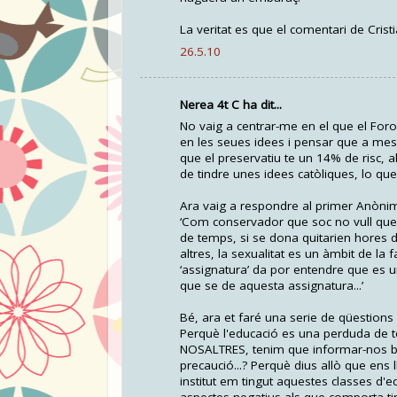
La veritat es que el comentari de Crist
26.5.10
Nerea 4t C ha dit...
No vaig a centrar-me en el que el Foro
en les seues idees i pensar que a mes
que el preservatiu te un 14% de risc, a
de tindre unes idees catòliques, lo qu
Ara vaig a respondre al primer Anòni
‘Com conservador que soc no vull que 
de temps, si se dona quitarien hores d
altres, la sexualitat es un àmbit de la 
‘assignatura’ da por entendre que es 
que se de aquesta assignatura...’
Bé, ara et faré una serie de qüestion
Perquè l'educació es una perduda de
NOSALTRES, tenim que informar-nos bé d
precaució...? Perquè dius allò que ens
institut em tingut aquestes classes d'e