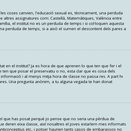
es coses canvien, l'educació sexual es, tècnicament, una perduda
e altres assignatures com: Castellà, Matemàtiques, València entre
família, el institut no es un perduda de temps i si col·loquen aquesta
una perduda de temps, si a això el sumen el descontent dels pares a
at en el institut? Ja es hora de que aprenen lo que ten que fer i el
 ten que posar el preservatiu o no, esta clar que es cosa dels
a informació i al menys mitja hora de classe no passa res. A part hi
ures. Una pregunta anònim, a tu alguna vegada te han donat
el que has posat perquè jo pense que no seria una pèrdua de
e deren eixa classe, així nosaltres el joves estaríem mes informats
 anticonceptius etc.. i potser haurien tants casos de embarassos no