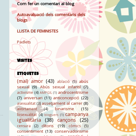
Com fer un comentari al blog
Autoavaluació dels comentaris dels
blogs
LLISTA DE FEMINISTES
Padlets
VISITES
ETIQUETES
(mal) amor
(43)
abús
ablació
(5)
sexual
(9)
Abús sexual infantil
(7)
androcentrisme
activisme
(4)
AMPGIL
(1)
(7)
aniversari
(11)
anticoncepció
(22)
assetjament al carrer
(8)
asexualitat
(3)
binarisme
(15)
avortament
(4)
campanya
bisexualitat
(4)
bloguers
(1)
igualitària
(38)
cançons
(25)
clítoris
(19)
censura
(2)
còmics
(5)
consentiment
(13)
conservadorisme