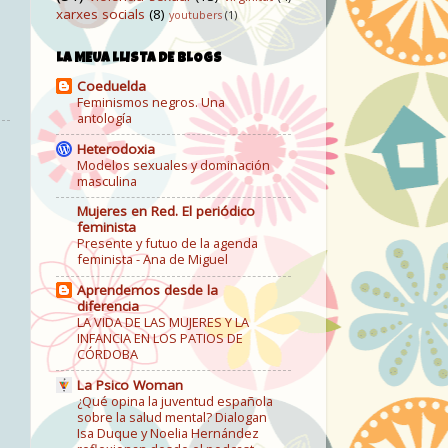
xarxes socials
(8)
youtubers
(1)
LA MEUA LLISTA DE BLOGS
Coeduelda
Feminismos negros. Una
antología
Heterodoxia
Modelos sexuales y dominación
masculina
Mujeres en Red. El periódico
feminista
Presente y futuo de la agenda
feminista - Ana de Miguel
Aprendemos desde la
diferencia
LA VIDA DE LAS MUJERES Y LA
INFANCIA EN LOS PATIOS DE
CÓRDOBA
La Psico Woman
¿Qué opina la juventud española
sobre la salud mental? Dialogan
Isa Duque y Noelia Hernández