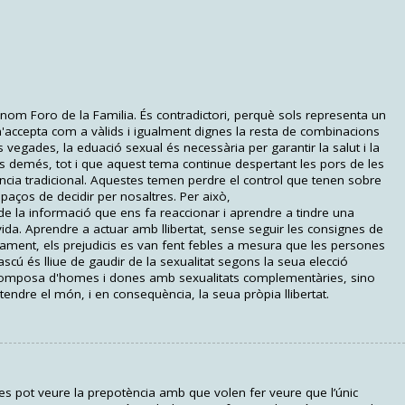
nom Foro de la Familia. És contradictori, perquè sols representa un
 n'accepta com a vàlids i igualment dignes la resta de combinacions
vegades, la eduació sexual és necessària per garantir la salut i la
ls demés, tot i que aquest tema continue despertant les pors de les
ncia tradicional. Aquestes temen perdre el control que tenen sobre
paços de decidir per nosaltres. Per això,
 la informació que ens fa reaccionar i aprendre a tindre una
vida. Aprendre a actuar amb llibertat, sense seguir les consignes de
ament, els prejudicis es van fent febles a mesura que les persones
ú és lliue de gaudir de la sexualitat segons la seua elecció
composa d'homes i dones amb sexualitats complementàries, sino
ndre el món, i en consequència, la seua pròpia llibertat.
m es pot veure la prepotència amb que volen fer veure que l’únic