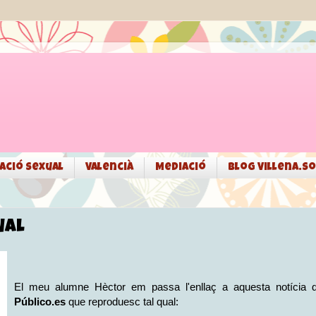
ació sexual
Valencià
Mediació
Blog Villena.so
ual
El meu alumne Hèctor em passa l'enllaç a aquesta notícia 
Público.es
que reproduesc tal qual: