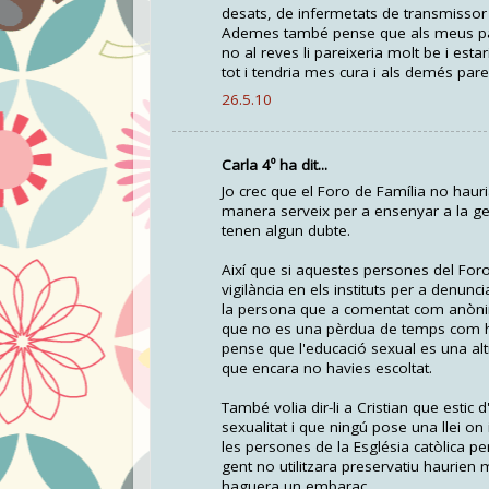
desats, de infermetats de transmissor s
Ademes també pense que als meus pares
no al reves li pareixeria molt be i est
tot i tendria mes cura i als demés par
26.5.10
Carla 4º ha dit...
Jo crec que el Foro de Família no haur
manera serveix per a ensenyar a la gen
tenen algun dubte.
Així que si aquestes persones del For
vigilància en els instituts per a denunc
la persona que a comentat com anònim
que no es una pèrdua de temps com he 
pense que l'educació sexual es una al
que encara no havies escoltat.
També volia dir-li a Cristian que estic 
sexualitat i que ningú pose una llei on
les persones de la Església catòlica pe
gent no utilitzara preservatiu haurien
haguera un embaraç.