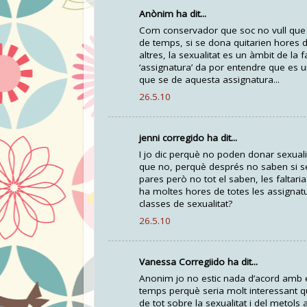
Anònim ha dit...
Com conservador que soc no vull que l
de temps, si se dona quitarien hores d
altres, la sexualitat es un àmbit de la 
‘assignatura’ da por entendre que es 
que se de aquesta assignatura...
26.5.10
jenni corregido ha dit...
I jo dic perquè no poden donar sexualit
que no, perquè després no saben si se
pares però no tot el saben, les faltari
ha moltes hores de totes les assignat
classes de sexualitat?
26.5.10
Vanessa Corregiido ha dit...
Anonim jo no estic nada d’acord amb 
temps perquè seria molt interessant qu
de tot sobre la sexualitat i del metols