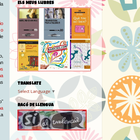
ELS MEUS LLIBRES
la
io
 o
de
o,
an
os
na
as
TRANSLATE
Select Language
▼
o"
RACÓ DE LLENGUA
pa
La