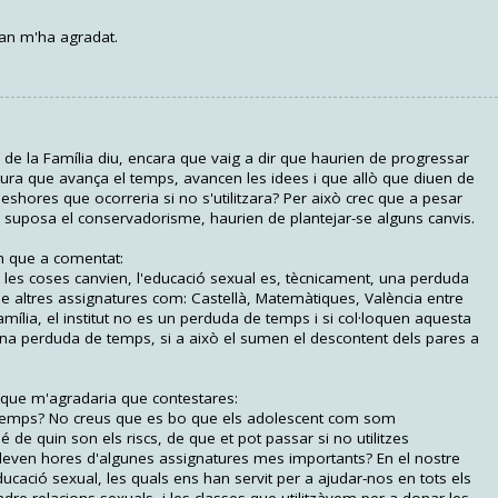
ian m'ha agradat.
 de la Família diu, encara que vaig a dir que haurien de progressar
ura que avança el temps, avancen les idees i que allò que diuen de
leshores que ocorreria si no s'utilitzara? Per això crec que a pesar
e suposa el conservadorisme, haurien de plantejar-se alguns canvis.
m que a comentat:
les coses canvien, l'educació sexual es, tècnicament, una perduda
e altres assignatures com: Castellà, Matemàtiques, València entre
família, el institut no es un perduda de temps i si col·loquen aquesta
una perduda de temps, si a això el sumen el descontent dels pares a
s que m'agradaria que contestares:
 temps? No creus que es bo que els adolescent com som
e quin son els riscs, de que et pot passar si no utilitzes
 lleven hores d'algunes assignatures mes importants? En el nostre
ducació sexual, les quals ens han servit per a ajudar-nos en tots els