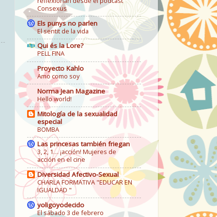
reflexionan desde el podcast
Consexus
Els punys no parlen
El sentit de la vida
Qui és la Lore?
PELL FINA
Proyecto Kahlo
Amo como soy
Norma Jean Magazine
Hello world!
Mitología de la sexualidad
especial
BOMBA
Las princesas también friegan
3, 2, 1… ¡acción! Mujeres de
acción en el cine
Diversidad Afectivo-Sexual
CHARLA FORMATIVA "EDUCAR EN
IGUALDAD "
yoligoyodecido
El sábado 3 de febrero