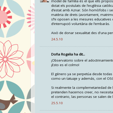
model de família és el que ells propo
dictat els postulats de l’església catòli
d’estat amb Aznar. Són homòfobs i sexi
matèria de drets (avortament, matrimo
s’hi oposen a les mesures educatives qu
d’interrupció voluntària de l’embaràs.
Això de donar sexualitat des d'una perspe
24.5.10
Doña Rogelia ha dit...
¡Observatorio sobre el adoctrinamien
¡Esto es el colmo!
El género ya se perpetúa desde todas l
como un tatuaje y además, con el OSG, 
Si realmente la complemetariedad de l
pretenden hacernos creer, no necesita
el contrario, las personas se salen de 
25.5.10