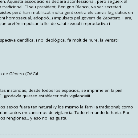
sen. Aquesta associació es declara aconfessional, però segueix al
ca tradicional. El seu president, Benigno Blanco, va ser secretari
stes però han mobilitzat molta gent contra els canvis legislatius en
ni homosexual, adopció...) impulsats pel govern de Zapatero. I ara,
e pretén impulsar la llei de salut sexual i reproductiva i
ctiva científica, i no ideològica, fa molt de riure, la veritat!!!
to de Género (OAG)!
as instancias, desde todos los espacios, se imprime en la piel
¡¡¡todavía quieren establecer más vigilancia!!!
os sexos fuera tan natural (y los mismo la familia tradicional) como
rían tantos mecanismos de vigilancia. Todo el mundo lo haría. Por
los renglones... y eso no les gusta.