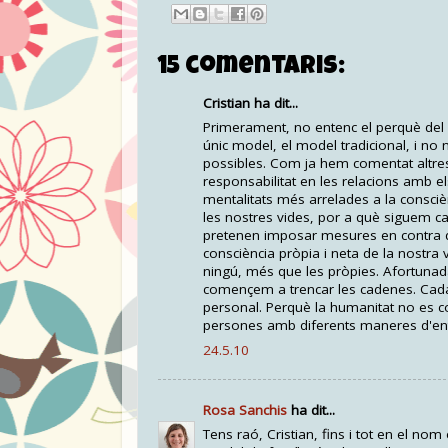
15 comentaris:
Cristian ha dit...
Primerament, no entenc el perquè del 
únic model, el model tradicional, i no
possibles. Com ja hem comentat altres 
responsabilitat en les relacions amb e
mentalitats més arrelades a la consciè
les nostres vides, por a què siguem ca
pretenen imposar mesures en contra de
consciència pròpia i neta de la nostra 
ningú, més que les pròpies. Afortunad
començem a trencar les cadenes. Cadasc
personal. Perquè la humanitat no es 
persones amb diferents maneres d'ente
24.5.10
Rosa Sanchis
ha dit...
Tens raó, Cristian, fins i tot en el no