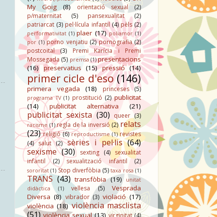
My Goig
(8)
orientació sexual
(2)
p/maternitat
(5)
pansexualitat
(2)
patriarcat
(3)
pel·lícula infantil
(4)
pèls
(2)
plaer
(17)
performativitat
(1)
poliamor
(1)
porno venjatiu
(2)
pornografia
(2)
por
(1)
postcoital
(3)
Premi Karícia i Premi
presentacions
Mossegada
(5)
premsa
(1)
(16)
preservatius
(15)
pressió
(14)
primer cicle d'eso
(146)
primera vegada
(18)
princeses
(5)
publicitat
prostitució
(2)
programa TV
(1)
(14)
publicitat alternativa
(21)
publicitat sexista
(30)
queer
(3)
relats
regla de la inversió
(2)
racisme
(1)
(23)
religió
(6)
revistes
reproductisme
(1)
sèries i pel·lis
(64)
(4)
salut
(2)
sexisme
(30)
sexting
(4)
sexualitat
infantil
(2)
sexualització infantil
(2)
Stop diverfòbia
(5)
sororitat
(1)
taxa rosa
(1)
TRANS
(43)
transfòbia
(19)
unitat
Vesprada
vellesa
(5)
didàctica
(1)
Diversa
(8)
violació
(17)
vibrador
(3)
violència masclista
violència
(18)
(51)
violència sexual
(13)
virginitat
(4)