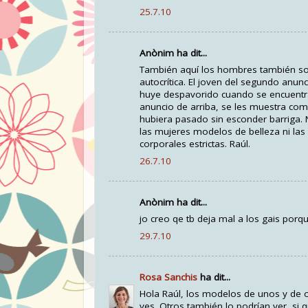
25.7.10
Anònim ha dit...
También aquí los hombres también so
autocrítica. El joven del segundo anu
huye despavorido cuando se encuentra 
anuncio de arriba, se les muestra com
hubiera pasado sin esconder barriga.
las mujeres modelos de belleza ni la
corporales estrictas. Raúl.
26.7.10
Anònim ha dit...
jo creo qe tb deja mal a los gais porq
29.7.10
Rosa Sanchis
ha dit...
Hola Raúl, los modelos de unos y de o
ves. Otros también lo podrían ver, si q