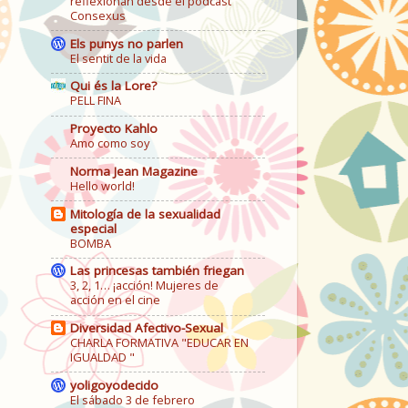
reflexionan desde el podcast
Consexus
Els punys no parlen
El sentit de la vida
Qui és la Lore?
PELL FINA
Proyecto Kahlo
Amo como soy
Norma Jean Magazine
Hello world!
Mitología de la sexualidad
especial
BOMBA
Las princesas también friegan
3, 2, 1… ¡acción! Mujeres de
acción en el cine
Diversidad Afectivo-Sexual
CHARLA FORMATIVA "EDUCAR EN
IGUALDAD "
yoligoyodecido
El sábado 3 de febrero