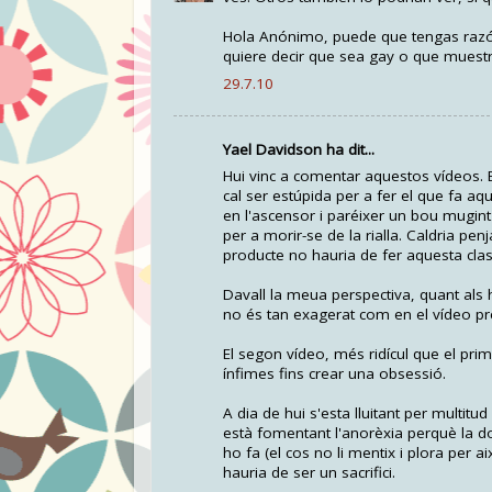
Hola Anónimo, puede que tengas razón
quiere decir que sea gay o que muestre
29.7.10
Yael Davidson ha dit...
Hui vinc a comentar aquestos vídeos. El
cal ser estúpida per a fer el que fa a
en l'ascensor i paréixer un bou mugint
per a morir-se de la rialla. Caldria pe
producte no hauria de fer aquesta cla
Davall la meua perspectiva, quant als 
no és tan exagerat com en el vídeo pr
El segon vídeo, més ridícul que el pri
ínfimes fins crear una obsessió.
A dia de hui s'esta lluitant per multit
està fomentant l'anorèxia perquè la don
ho fa (el cos no li mentix i plora per ai
hauria de ser un sacrifici.