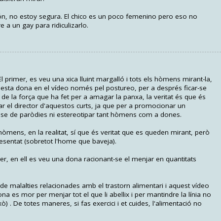
, no estoy segura. El chico es un poco femenino pero eso no
 a un gay para ridiculizarlo.
 primer, es veu una xica lluint margalló i tots els hòmens mirant-la,
questa dona en el vídeo només pel postureo, per a després ficar-se
 de la força que ha fet per a amagar la panxa, la veritat és que és
njar el director d'aquestos curts, ja que per a promocionar un
sse de paròdies ni estereotipar tant hòmens com a dones.
hòmens, en la realitat, sí que és veritat que es queden mirant, però
esentat (sobretot l'home que baveja).
mer, en ell es veu una dona racionant-se el menjar en quantitats
ud de malalties relacionades amb el trastorn alimentari i aquest vídeo
a es mor per menjar tot el que li abellix i per mantindre la línia no
xò) . De totes maneres, si fas exercici i et cuides, l'alimentació no