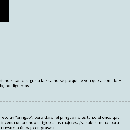
dno si tanto le gusta la xica no se porquel e vea que a comido +
lla, no digo mas
ce un “pringao”; pero claro, el pringao no es tanto el chico que
e inventa un anuncio dirigido a las mujeres: ¡Ya sabes, nena, para
 nuestro atún bajo en grasas!