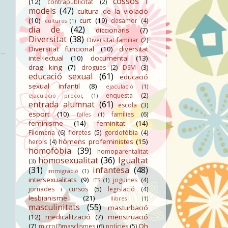
cossos i
(12)
contrapublicitat
(2)
models
(47)
cultura de la violació
(10)
curt
(19)
desamor
(4)
cultures
(1)
dia de
(42)
diccionaris
(7)
Diversitat
(38)
Diversitat familiar
(2)
Diversitat funcional
(10)
diversitat
intel·lectual
(10)
documental
(13)
drag king
(7)
drogues
(2)
DSM
(3)
educació sexual
(61)
educació
sexual infantil
(8)
ejaculació
(1)
enquesta
(2)
ejaculació precoç
(1)
entrada alumnat
(61)
escola
(3)
esport
(10)
famílies
(6)
falles
(1)
feminisme
(14)
feminitat
(14)
Filomena
(6)
floretes
(5)
gordofòbia
(4)
hòmens profeministes
(15)
herois
(4)
homofòbia
(39)
homoparentalitat
homosexualitat
(36)
Igualtat
(3)
(31)
infantesa
(48)
immigració
(1)
intersexualitats
(9)
joguines
(4)
ITS
(1)
jornades i cursos
(5)
legislació
(4)
lesbianisme
(21)
llibres
(1)
masculinitats
(55)
masturbació
(12)
medicalització
(7)
menstruació
(7)
Oh
micro(?)masclismes
(6)
notícies
(5)