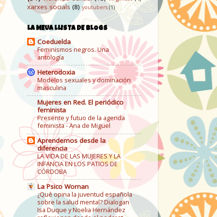
xarxes socials
(8)
youtubers
(1)
LA MEUA LLISTA DE BLOGS
Coeduelda
Feminismos negros. Una
antología
Heterodoxia
Modelos sexuales y dominación
masculina
Mujeres en Red. El periódico
feminista
Presente y futuo de la agenda
feminista - Ana de Miguel
Aprendemos desde la
diferencia
LA VIDA DE LAS MUJERES Y LA
INFANCIA EN LOS PATIOS DE
CÓRDOBA
La Psico Woman
¿Qué opina la juventud española
sobre la salud mental? Dialogan
Isa Duque y Noelia Hernández