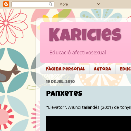
Karicies
Educació afectivosexual
Pàgina personal
Autora
Educ
19 DE JUL. 2010
Panxetes
"Elevator". Anunci tailandés (2001) de tonyi