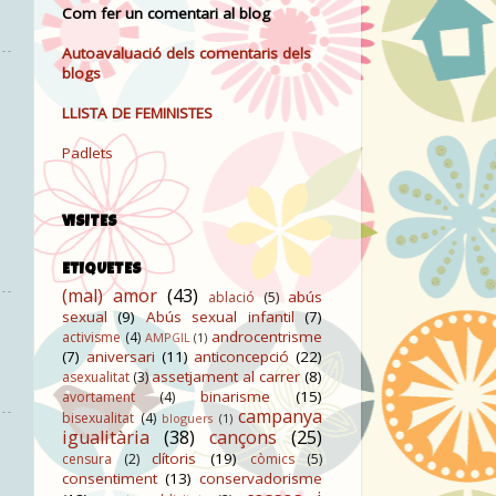
Com fer un comentari al blog
Autoavaluació dels comentaris dels
blogs
LLISTA DE FEMINISTES
Padlets
VISITES
ETIQUETES
(mal) amor
(43)
abús
ablació
(5)
sexual
(9)
Abús sexual infantil
(7)
androcentrisme
activisme
(4)
AMPGIL
(1)
(7)
aniversari
(11)
anticoncepció
(22)
assetjament al carrer
(8)
asexualitat
(3)
binarisme
(15)
avortament
(4)
campanya
bisexualitat
(4)
bloguers
(1)
igualitària
(38)
cançons
(25)
clítoris
(19)
censura
(2)
còmics
(5)
consentiment
(13)
conservadorisme