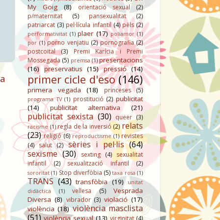
My Goig
(8)
orientació sexual
(2)
p/maternitat
(5)
pansexualitat
(2)
patriarcat
(3)
pel·lícula infantil
(4)
pèls
(2)
plaer
(17)
performativitat
(1)
poliamor
(1)
porno venjatiu
(2)
pornografia
(2)
por
(1)
postcoital
(3)
Premi Karícia i Premi
presentacions
Mossegada
(5)
premsa
(1)
(16)
preservatius
(15)
pressió
(14)
ga
primer cicle d'eso
(146)
primera vegada
(18)
princeses
(5)
publicitat
prostitució
(2)
programa TV
(1)
(14)
publicitat alternativa
(21)
publicitat sexista
(30)
queer
(3)
relats
regla de la inversió
(2)
racisme
(1)
(23)
religió
(6)
revistes
reproductisme
(1)
sèries i pel·lis
(64)
(4)
salut
(2)
sexisme
(30)
sexting
(4)
sexualitat
infantil
(2)
sexualització infantil
(2)
Stop diverfòbia
(5)
sororitat
(1)
taxa rosa
(1)
TRANS
(43)
transfòbia
(19)
unitat
Vesprada
vellesa
(5)
didàctica
(1)
Diversa
(8)
violació
(17)
vibrador
(3)
violència masclista
violència
(18)
(51)
violència sexual
(13)
virginitat
(4)