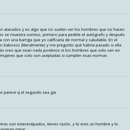
n atacados y es algo que no suelen ver los hombres que no hacen
ncio se muestra sumiso, primero para pedirle el autógrafo y después
con una barriga que yo calificaría de normal y saludable. En el
o babosos (literalmente) y me pregunto qué habría pasado si ella
 No creo que sean nada positivos ni los hombres que solo ven en
s mujeres que solo son aceptadas si cumplen esas normas
ue parece q el segundo sea gai
tras son estereotipados, tienes razón, y tú eres un hombre y lo
uisieran mirar.