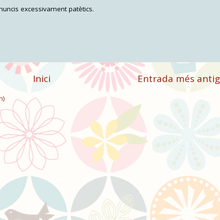
nuncis excessivament patètics.
Inici
Entrada més anti
m)