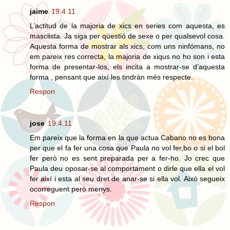
jaime
19.4.11
L’actitud de la majoria de xics en series com aquesta, es
masclista. Ja siga per qüestió de sexe o per qualsevol cosa.
Aquesta forma de mostrar als xics, com uns ninfómans, no
em pareix res correcta, la majoria de xiqus no ho son i esta
forma de presentar-los, els incita a mostrar-se d’aquesta
forma , pensant que així les tindràn més respecte.
Respon
jose
19.4.11
Em pareix que la forma en la que actua Cabano no es bona
per que el fa fer una cosa que Paula no vol fer,bo o si el bol
fer però no es sent preparada per a fer-ho. Jo crec que
Paula deu oposar-se al comportament o dirle que ella el vol
fer així i esta al seu dret de anar-se si ella vol. Això segueix
ocorreguent però menys.
Respon