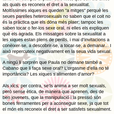
als quals es reconeix el dret a la sexualitat.
Moltíssimes xiques es queden "a mitges" perquè les
seues parelles heterosexuals no saben que el coit no
és la pràctica que els dóna més plaer; tampoc les
saben tocar o fer-los sexe oral, ni elles els expliquen
què els agrada. Els missatges sobre la sexualitat a
les xiques estan plens de perills, i mai d’invitacions a
conèixer-se, a descobrir-se, a tocar-se, a demanar... I
això repercuteix negativament en la seua vida sexual.
A ningú li sorprén que Paula no demane també a
Cabano que li faça sexe oral? L’orgasme d’ella no té
importància? Les xiques s’alimenten d’amor?
Als xics, per contra, se’ls anima a ser molt sexuals,
però sense ètica, de manera que aprenen, des de
ben jovenets, que la manipulació i la pressió són
bones ferramentes per a aconseguir sexe, ja que tot
el món els reconeix el dret a ser satisfets sexualment.