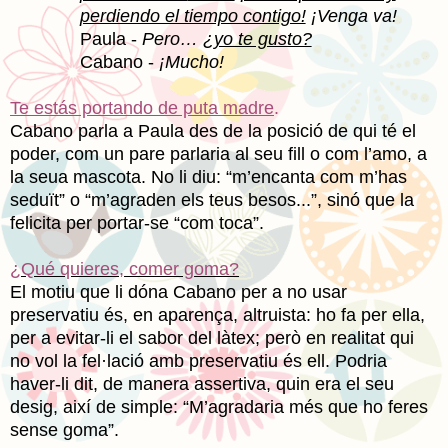
perdiendo el tiempo contigo!
¡Venga va!
Paula -
Pero…
¿yo te gusto?
Cabano -
¡Mucho!
Te estás portando de puta madre
.
Cabano parla a Paula des de la posició de qui té el
poder, com un pare parlaria al seu fill o com l’amo, a
la seua mascota. No li diu: “m’encanta com m’has
seduït” o “m’agraden els teus besos...”, sinó que la
felicita per portar-se “com toca”.
¿Qué quieres, comer goma?
El motiu que li dóna Cabano per a no usar
preservatiu és, en aparença, altruista: ho fa per ella,
per a evitar-li el sabor del làtex; però en realitat qui
no vol la fel·lació amb preservatiu és ell. Podria
haver-li dit, de manera assertiva, quin era el seu
desig, així de simple: “M’agradaria més que ho feres
sense goma”.