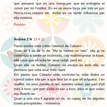
que pensarà que es una monja,per que es extingiria el
rumor per tot l’institut .En es va veure força per tots un poc
Horca,cova,cabano etc. inclús es va sentir influencia per
ella mateixa.
Respon
Andrea 1ºA
19.4.11
Paula asoles volia cridar l'atenció de Cabano.
Quan ell li va dir lo de "Me la comes un rato", ella ja va
començar a sentir-se incòmoda, i va malinterpretar la frase;
ella creia que ell volia fer sexe coital, però no.
Quan ella va dubtar, Cabano va enutjar-se amb ella, es
pensava que volia anar més ràpid.
Em pareix que Cabano volia controlar-la, volia tindre un
control sobre ella per a que fera tot el que ell volguera. I en
realitat, no eren parella ni res, assoles volien, per part d'ell
més a fons i per part d'ella no tan a fons, pèro el que volien
era divertir-se.
Quan a una xica li agrada un xic, es capaç de fer algunes
coses precipitades, i viceversa.