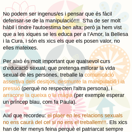
No podem ser ingenus/es i pensar que és fàcil
defensar-se de la manipulació!!!! S'ha de ser molt
hàbil i tindre l'autoestima ben alta; però ja hem vist
que a les xiques se les educa per a l’Amor, la Bellesa
i la Cura, i són els xics els que els posen valor, no
elles mateixes.
Per això és molt important que qualsevol curs
d’educació sexual, que pretenga millorar la vida
sexual de les persones, treballe
la
comunicació
assertiva dels desitjos, desmunte la manipulació i la
pressió
(perquè no respecten l'altra persona), i
arracone la queixa o la màgia
(per exemple esperar
un príncep blau, com fa Paula).
Així que recordeu:
el plaer en les relacions sexuals
no ens caurà del cel si no ens el treballem!!!
. Els xics
han de fer menys feina perquè el patriarcat sempre