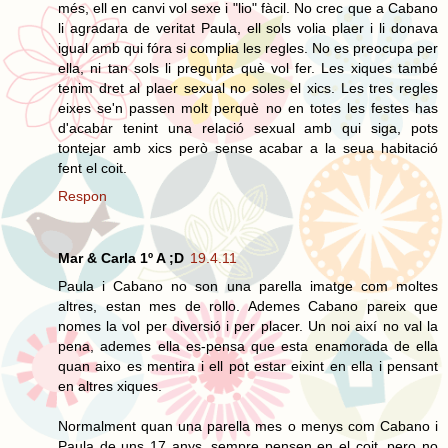
més, ell en canvi vol sexe i "lio" fàcil. No crec que a Cabano
li agradara de veritat Paula, ell sols volia plaer i li donava
igual amb qui fóra si complia les regles. No es preocupa per
ella, ni tan sols li pregunta què vol fer. Les xiques també
tenim dret al plaer sexual no soles el xics. Les tres regles
eixes se'n passen molt perquè no en totes les festes has
d'acabar tenint una relació sexual amb qui siga, pots
tontejar amb xics però sense acabar a la seua habitació
fent el coit.
Respon
Mar & Carla 1º A ;D
19.4.11
Paula i Cabano no son una parella imatge com moltes
altres, estan mes de rollo. Ademes Cabano pareix que
nomes la vol per diversió i per placer. Un noi així no val la
pena, ademes ella es-pensa que esta enamorada de ella
quan aixo es mentira i ell pot estar eixint en ella i pensant
en altres xiques.
Normalment quan una parella mes o menys com Cabano i
Paula de uns 17 anys, sempre pensen en el coit, pero no