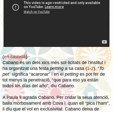
(
en castellà
)
Cabano és un dels xics més sol·licitats de l’institut i
ha organitzat una festa
p
etting
a sa casa (
1
-
2
). “
To
pet”
significa “acaronar” i en el
petting
es pot fer de
tot menys la penetració, “que para eso ya están
todos los días del año", diu Cabano.
A Paula li agrada Cabano. Per cridar la seua atenció,
balla morbosament amb Cova i, quan ell “pica l’ham”,
li diu que el vol en exclusivitat. Cabano deixa de