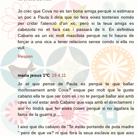
Jo crec que Cova no es tan bona amiga perquè si estimara
un poc a Paula li diria que no fera eixes tonteries només
per cridar l'atenció d'un xic, però si la teua amiga es
cabezota no et farà cas i passarà de ti. En definitiva
Cabano es un xic molt masclista perquè no hi hauria de
forçar a una xica a tener relacions sense condo si ella no
vull.
Respon
maria jesus 1ºC
19.4.11
Jo el que pense de Paula es perquè te que ballar
morbosament amb Cova? esque per molt que le guste
cabano ella te que ser com es i no te perquè ballar aixi amb
cova si vol estar amb Cabano que vaja amb el directament i
aixi no tindrà que fer eixes coses perquè si no agafara la
fama de la guarra,p... ... .
I aixo que diu cabano de "Te estás portando de puta madre
" pero de que va? ni que fora la seua esclava es que aixo