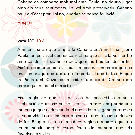
Cabano es comporta molt mal amb Paula, no deuria jugar
amb els seus sentiments, i si vol amb preservatiu, Cabano
hauria d'acceptar, i si no, quedar-se sense fel•lació.
Respon
kate 1ºC
19.4.11
A mi em pareix que el que fa Cabano està molt mal ,pero
Paula tampoc fs el que es correct perquè sin ella vull fer-ho
amb condo i el xic no jo crec quer no haurien de fer-ho.
Això de contarse-ho a la teua professora em pareix que es
una tonteria ja que a ella no l'importa el que tu fas. El que
fa Paula amb Cova per a cridar l'atenció de Cabano em
pareix que no es el correcte .
Eixa regla de que si una xica ha acccedit a anar a
l'habitació de un xic no pot tirar-se enrere em pareix una
tonteria ja que cadascun fa el que li dona la gana perquè es
la seua vida i no le importa a ningú el que tu fases o deixes
de fer .En quant a les altres dues regles em pareix que jno
tenen sentit perquè estan fetes de manera que els
favorisca als xics.