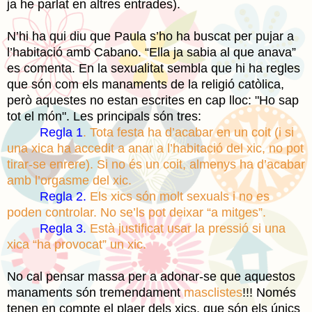
ja he parlat en altres entrades).
N’hi ha qui diu que Paula s’ho ha buscat per pujar a
l’habitació amb Cabano. “Ella ja sabia al que anava”
es comenta. En la sexualitat sembla que hi ha regles
que són com els manaments de la religió catòlica,
però aquestes no estan escrites en cap lloc: "Ho sap
tot el món". Les principals són tres:
Regla 1
. Tota festa ha d’acabar en un coit (i si
una xica ha accedit a anar a l’habitació del xic, no pot
tirar-se enrere). Si no és un coit, almenys ha d’acabar
amb l’orgasme del xic.
Regla 2.
Els xics són molt sexuals i no es
poden controlar. No se’ls pot deixar “a mitges”.
Regla 3.
Està justificat usar la pressió si una
xica “ha provocat” un xic.
No cal pensar massa per a adonar-se que aquestos
manaments són tremendament
masclistes
!!! Només
tenen en compte el plaer dels xics, que són els únics