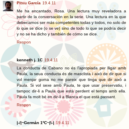
Pitxu García
19.4.11
Me ha encantado, Rosa. Una lectura muy reveladora a
partir de la conversación en la serie. Una lectura en la que
deberíamos ser más competentes todas y todos, no solo de
lo que se dice (o se ve) sino de todo lo que se podría decir
y no se ha dicho y también de cómo se dice.
Respon
kenneth j. 1C
19.4.11
La conducta de Cabano no és l’apropiada per lligar amb
Paula, la seua conducta és de masclista i això de dir que si
vol menjar goma no me pareix que tinga que dir això a
Paula. Si vol sexe amb Paula, te que usar preservatiu, i
tampoc dir-li a Paula que està perdent el temps amb ella.
Paula fa molt bé en dir-li a Blanca el que està passant.
Respon
|-/|~Germán 1ºC~|\-|
19.4.11