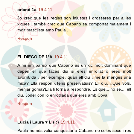
orland 1a
19.4.11
Jo crec que les regles son injustes i grosseres per a les
xiques i també crec que Cabano sa comportat malament i
molt masclista amb Paula .
Respon
EL DIEGO,DE 1ºA
19.4.11
A mi em pareix que Cabano és un xic molt dominant que
depèn el que faces diu si eres enrollat o eres molt
avorrit/ida , per exemple, quan ell diu ¿me la menges una
mica? Ella respon,¿Tens preservatius? Ell diu, ¿Que vols,
menjar goma?Ella li torna a respondre, Es que... no sé...I ell
diu, Joder con lo enrotllada que eres amb Cova.
Respon
Lucia i Laura ♥ L's :)
19.4.11
Paula només volia conquistar a Cabano no soles sexe i res