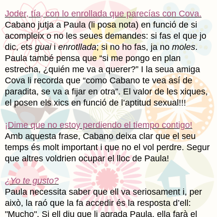
Joder, tía, con lo enrollada que parecías con Cova.
Cabano jutja a Paula (li posa nota) en funció de si
acompleix o no les seues demandes: si fas el que jo
dic, ets
guai
i
enrotllada
; si no ho fas, ja no
moles
.
Paula també pensa que “si me pongo en plan
estrecha, ¿quién me va a querer?” I la seua amiga
Cova li recorda que “como Cabano te vea así de
paradita, se va a fijar en otra”. El valor de les xiques,
el posen els xics en funció de l’aptitud sexual!!!
¡Dime que no estoy perdiendo el tiempo contigo!
Amb aquesta frase, Cabano deixa clar que el seu
temps és molt important i que no el vol perdre. Segur
que altres voldrien ocupar el lloc de Paula!
¿Yo te gusto?
Paula necessita saber que ell va seriosament i, per
això, la raó que la fa accedir és la resposta d’ell:
"Mucho". Si ell diu que li agrada Paula, ella farà el