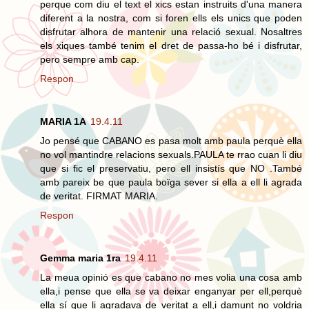
perque com diu el text el xics estan instruits d'una manera
diferent a la nostra, com si foren ells els unics que poden
disfrutar alhora de mantenir una relació sexual. Nosaltres
els xiques també tenim el dret de passa-ho bé i disfrutar,
pero sempre amb cap.
Respon
MARIA 1A
19.4.11
Jo pensé que CABANO es pasa molt amb paula perquè ella
no vol mantindre relacions sexuals.PAULA te rrao cuan li diu
que si fic el preservatiu, pero ell insistís que NO .També
amb pareix be que paula boïga sever si ella a ell li agrada
de veritat. FIRMAT MARIA.
Respon
Gemma maria 1ra
19.4.11
La meua opinió es que cabano no mes volia una cosa amb
ella,i pense que ella se va deixar enganyar per ell,perquè
ella sí que li agradava de veritat a ell,i damunt no voldria