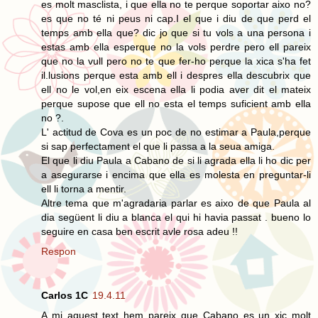
es molt masclista, i que ella no te perque soportar aixo no?
es que no té ni peus ni cap.I el que i diu de que perd el
temps amb ella que? dic jo que si tu vols a una persona i
estas amb ella esperque no la vols perdre pero ell pareix
que no la vull pero no te que fer-ho perque la xica s'ha fet
il.lusions perque esta amb ell i despres ella descubrix que
ell no le vol,en eix escena ella li podia aver dit el mateix
perque supose que ell no esta el temps suficient amb ella
no ?.
L' actitud de Cova es un poc de no estimar a Paula,perque
si sap perfectament el que li passa a la seua amiga.
El que li diu Paula a Cabano de si li agrada ella li ho dic per
a asegurarse i encima que ella es molesta en preguntar-li
ell li torna a mentir.
Altre tema que m'agradaria parlar es aixo de que Paula al
dia següent li diu a blanca el qui hi havia passat . bueno lo
seguire en casa ben escrit avle rosa adeu !!
Respon
Carlos 1C
19.4.11
A mi aquest text hem pareix que Cabano es un xic molt