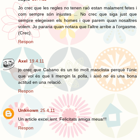
Jo crec que les regles no tenen raó estan malament fetes i
com sempre són injustes ... No crec que siga just que
sempre elegeixen els homes i que parem quan nosaltres
volem. Jo pararia quan notara que l’altre arribe a l’orgasme.
(Crec).
Respon
Axel
19.4.11
jo crec que Cabano és un tio molt masclista perquè l'únic
que vol és que li mengin la polla, i això no és una bona
actitud en una relació.
Respon
Unknown
25.4.11
Un article excel.lent. Felicitats amiga meua!!!
Respon