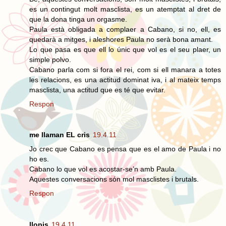
es un contingut molt masclista, es un atemptat al dret de
que la dona tinga un orgasme.
Paula està obligada a complaer a Cabano, si no, ell, es
quedarà a mitges, i aleshores Paula no serà bona amant.
Lo que pasa es que ell lo únic que vol es el seu plaer, un
simple polvo.
Cabano parla com si fora el rei, com si ell manara a totes
les relacions, es una actitud dominat iva, i al mateix temps
masclista, una actitud que es té que evitar.
Respon
me llaman EL cris
19.4.11
Jo crec que Cabano es pensa que es el amo de Paula i no
ho es.
Cabano lo que vol es acostar-se’n amb Paula.
Aquestes conversacions són mol masclistes i brutals.
Respon
llopis
19.4.11