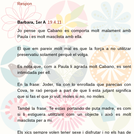
Respon
Barbara, 1er A
19.4.11
Jo pense que Cabano es comporta molt malament amb
Paula i es molt masclista amb ella.
El que em pareix molt mal es que la força a no utilitzar
preservatiu solament perquè el volga.
Es nota que, com a Paula li agrada molt Cabano, es sent
intimidada per ell.
En la frase: Joder, tía con lo enrollada que parecias con
Cova, te raó perquè a part de que li esta jutjant significa
que si fas el que jo vull, moles si no, no moles.
També la frase, Te estas portando de puta madre, es com
si li estiguera utilitzant com un objecte i això es molt
masclista per a mi.
Els xics sempre volen tener sexe i disfrutar i no els has de