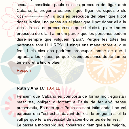
sexual i masclista,i paula sols es preocupa de lligar amb
Cabano, la pregunta es:tenen que lligar les xiques o els
xics¬¬¬¬¬¬¬¬¬¬? i q sols es preocupa del plaer que li pot
doner la xica i no pensa en el plaer que li pot donar ell a la
xica. I la xica es preocupa sols que si el xic te plaer i no es
preocupa de ella. I a mi em pareix que les persones podem
diure sempre que vulguem “para”. Perquè les totes les
persones som LLIURES i, i ningú ens mana sobre el que
fem. I els xics ens podríem preocupar també de que li
agrada a les xiques, perquè les xiques sense dubte també
tenen dret a tindre plaer
Respon
Ruth y Ana 1C
19.4.11
Pensem que Cabano es comporta de forma molt egoísta i
masclista, obligan o forçant a Paula de fer aixó sense
preservatiu, Es nota que Paula es sent intimidada i no vol
pareixer una ''estrecha'' davant del xic i le pregunta si ell la
vull perque te la necessitat de saber-ho antes de fer res.
Le passa a moltes xiques, nosaltres diriem que a la majoria,