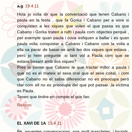
a.g
19.4.11
Hola jo volia dir que la conversació que tenen Cabano i
paula en la festa , que fa Gorka i Cabano per a vore si
conquisten a les xiques que volen el que passa es que
Cabano i Gorka traten a ruth i paula com objectes perquè ,
per exemple quan paula i cova esfiquen a ballar i es quan
paula volia conquistar a Cabano i Cabano com la volia a
ella va parar de basar-se amb les dos xiques que estava ,
però jo hem pregunte :si tant vol a Paula com que se
estava besant amb dos xiques?
Pres jo pense que Cabano te que tractar millor a paula i
que no es el mateix el sexe oral que el sexe coital, i com
que Cabano no el sabia diferenciar no es preocupa però
clar com ell no es preocupa del que pot passar ,la víctima
es Paula .
Tenen que tindre en compte el que fan.
Respon
EL XAVI DE 1A
19.4.11
Bé, aquestes conversacions, son molt masclistes, i brutals,