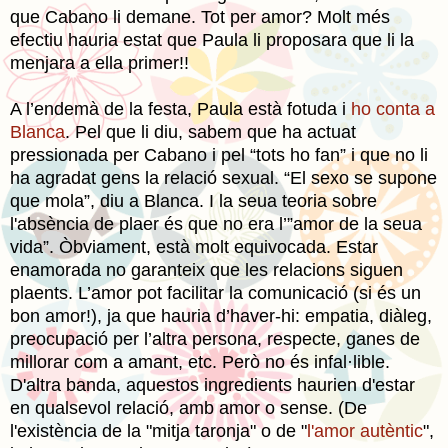
que Cabano li demane.
Tot per amor? Molt més
efectiu hauria estat que Paula li proposara que li la
menjara a ella primer!!
A l’endemà de la festa, Paula està fotuda i
ho conta a
Blanca
. Pel que li diu, sabem que ha actuat
pressionada per Cabano i pel “tots ho fan” i que no li
ha agradat gens la relació sexual. “El sexo se supone
que mola”, diu a Blanca. I la seua teoria sobre
l'absència de plaer és que no era l’”amor de la seua
vida”. Òbviament, està molt equivocada. Estar
enamorada no garanteix que les relacions siguen
plaents. L’amor pot facilitar la comunicació (si és un
bon amor!), ja que hauria d’haver-hi: empatia, diàleg,
preocupació per l’altra persona, respecte, ganes de
millorar com a amant, etc. Però no és infal·lible.
D'altra banda, aquestos ingredients haurien d'estar
en qualsevol relació, amb amor o sense. (De
l'existència de la "mitja taronja" o de "
l'amor autèntic
",