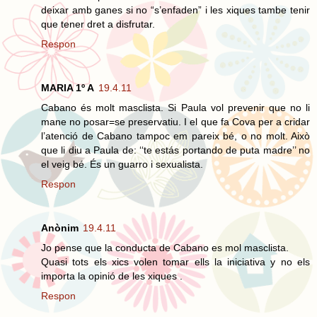
deixar amb ganes si no “s’enfaden” i les xiques tambe tenir
que tener dret a disfrutar.
Respon
MARIA 1º A
19.4.11
Cabano és molt masclista. Si Paula vol prevenir que no li
mane no posar=se preservatiu. I el que fa Cova per a cridar
l’atenció de Cabano tampoc em pareix bé, o no molt. Això
que li diu a Paula de: ‘‘te estás portando de puta madre’’ no
el veig bé. És un guarro i sexualista.
Respon
Anònim
19.4.11
Jo pense que la conducta de Cabano es mol masclista.
Quasi tots els xics volen tomar ells la iniciativa y no els
importa la opinió de les xiques .
Respon