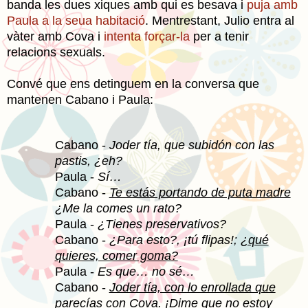
banda les dues xiques amb qui es besava i
puja amb
Paula a la seua habitació
.
Mentrestant,
Julio entra al
vàter amb Cova i
intenta forçar-la
per a tenir
relacions sexuals.
Convé que ens detinguem en la conversa que
mantenen Cabano i Paula:
Cabano -
Joder tía, que subidón con las
pastis, ¿eh?
Paula -
Sí…
Cabano -
Te estás portando de puta madre
¿Me la comes un rato?
Paula -
¿Tienes preservativos?
Cabano -
¿Para esto?, ¡tú flipas!;
¿qué
quieres, comer goma?
Paula -
Es que… no sé…
Cabano -
Joder tía, con lo enrollada que
parecías con
Cova.
¡Dime que no estoy