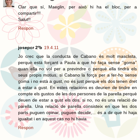
Clar que sí, Maeglin, per això hi ha el bloc, per a
compartir!!!
Salut!!
Respon
josepcr 2ºb
19.4.11
Jo crec que la conducta de Cabano és molt masclista,
perquè està forçant a Paula a que ho faça sense ‘’goma’’
quan ella no vol per a previndre o perquè ella tindrà els
seus propis motius, si Cabano la força per a fer-ho sense
goma i no està a gust, no és just perquè els dos tenen dret
a estar a gust. En estes relacions es deurien de tindre en
compte els gustos de les dos persones de la parella perquè
deuen de estar a gust els dos, si no, no és una relació de
parella. Una relació de parella consisteix en que les dos
parts puguen opinar, puguen decidir,... és a dir que hi haja
igualtat i en aquest cas no hi havia
Respon