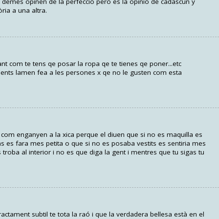
l demés opinen de la perfecció però es la opinió de cadascun y
ria a una altra.
t com te tens qe posar la ropa qe te tienes qe poner...etc
nts lamen fea a les persones x qe no le gusten com esta
 com enganyen a la xica perque el diuen que si no es maquilla es
s es fara mes petita o que si no es posaba vestits es sentiria mes
s troba al interior i no es que diga la gent i mentres que tu sigas tu
ctament subtil te tota la raó i que la verdadera bellesa està en el