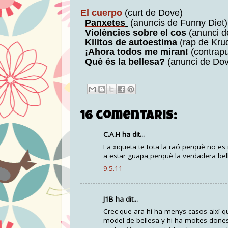
El cuerpo
(curt de Dove)
Panxetes
(anuncis de Funny Diet)
Violències sobre el cos
(anunci d
Kilitos de autoestima
(rap de Kru
¡Ahora todos me miran!
(contrapu
Què és la bellesa?
(anunci de Do
16 comentaris:
C.A.H ha dit...
La xiqueta te tota la raó perquè no es
a estar guapa,perquè la verdadera belle
9.5.11
J1B ha dit...
Crec que ara hi ha menys casos així q
model de bellesa y hi ha moltes dones 