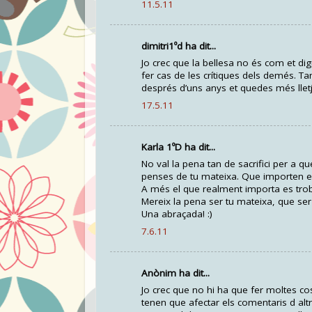
11.5.11
dimitri1ºd ha dit...
Jo crec que la bellesa no és com et di
fer cas de les crítiques dels demés. T
després d’uns anys et quedes més llet
17.5.11
Karla 1ºD ha dit...
No val la pena tan de sacrifici per a 
penses de tu mateixa. Que importen el
A més el que realment importa es troba 
Mereix la pena ser tu mateixa, que ser 
Una abraçada! :)
7.6.11
Anònim ha dit...
Jo crec que no hi ha que fer moltes co
tenen que afectar els comentaris d al