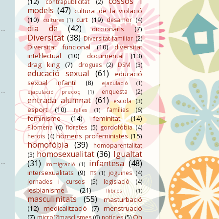
cossos i
(12)
contrapublicitat
(2)
models
(47)
cultura de la violació
(10)
curt
(19)
desamor
(4)
cultures
(1)
dia de
(42)
diccionaris
(7)
Diversitat
(38)
Diversitat familiar
(2)
Diversitat funcional
(10)
diversitat
intel·lectual
(10)
documental
(13)
drag king
(7)
drogues
(2)
DSM
(3)
educació sexual
(61)
educació
sexual infantil
(8)
ejaculació
(1)
enquesta
(2)
ejaculació precoç
(1)
entrada alumnat
(61)
escola
(3)
esport
(10)
famílies
(6)
falles
(1)
feminisme
(14)
feminitat
(14)
Filomena
(6)
floretes
(5)
gordofòbia
(4)
hòmens profeministes
(15)
herois
(4)
homofòbia
(39)
homoparentalitat
homosexualitat
(36)
Igualtat
(3)
(31)
infantesa
(48)
immigració
(1)
intersexualitats
(9)
joguines
(4)
ITS
(1)
jornades i cursos
(5)
legislació
(4)
lesbianisme
(21)
llibres
(1)
masculinitats
(55)
masturbació
(12)
medicalització
(7)
menstruació
(7)
Oh
micro(?)masclismes
(6)
notícies
(5)