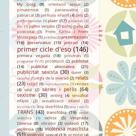
My Goig
(8)
orientació sexual
(2)
p/maternitat
(5)
pansexualitat
(2)
patriarcat
(3)
pel·lícula infantil
(4)
pèls
(2)
plaer
(17)
performativitat
(1)
poliamor
(1)
porno venjatiu
(2)
pornografia
(2)
por
(1)
postcoital
(3)
Premi Karícia i Premi
presentacions
Mossegada
(5)
premsa
(1)
(16)
preservatius
(15)
pressió
(14)
primer cicle d'eso
(146)
primera vegada
(18)
princeses
(5)
publicitat
prostitució
(2)
programa TV
(1)
(14)
publicitat alternativa
(21)
publicitat sexista
(30)
queer
(3)
relats
regla de la inversió
(2)
racisme
(1)
(23)
religió
(6)
revistes
reproductisme
(1)
sèries i pel·lis
(64)
(4)
salut
(2)
sexisme
(30)
sexting
(4)
sexualitat
infantil
(2)
sexualització infantil
(2)
Stop diverfòbia
(5)
sororitat
(1)
taxa rosa
(1)
TRANS
(43)
transfòbia
(19)
unitat
Vesprada
vellesa
(5)
didàctica
(1)
Diversa
(8)
violació
(17)
vibrador
(3)
violència masclista
violència
(18)
(51)
violència sexual
(13)
virginitat
(4)