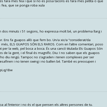
 es fara mes fea i que si no es posa tacons es fara mes petita o que
es fea, que se ponga roba xula
 en dos minuts i 51 segons, ho expressa molt bé, un problema llarg i
erior. Ens fa guapos allò que fem bo. Un/a xic/a “considerat/da
s més, ELS GUAPOS SÓN ELS RAROS. Com en l’altre comentari, poso
 per la web, pel boca a boca. És una cancó titulada Els Guapos Són
es de la gent, i el final és magnífic. Diu: I no saben que els guapos
 ho diu ningú. Tampoc no s’agraden i tenen complexes per ser
desafinen i no tenen swing i no ballen bé. També es preocupen i
NpLqj1Bw
a al l’interior i no és el que pensen els altres persones de tu.