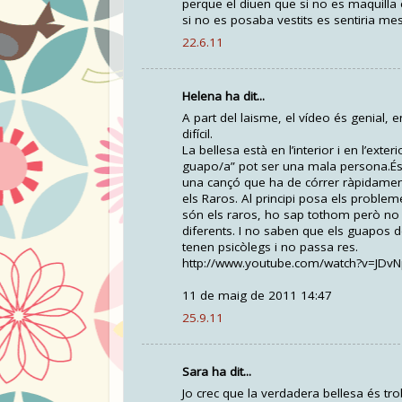
perque el diuen que si no es maquilla
si no es posaba vestits es sentiria m
22.6.11
Helena ha dit...
A part del laisme, el vídeo és genial,
difícil.
La bellesa està en l’interior i en l’ext
guapo/a” pot ser una mala persona.É
una cançó que ha de córrer ràpidament
els Raros. Al principi posa els problem
són els raros, ho sap tothom però no
diferents. I no saben que els guapos 
tenen psicòlegs i no passa res.
http://www.youtube.com/watch?v=JDv
11 de maig de 2011 14:47
25.9.11
Sara ha dit...
Jo crec que la verdadera bellesa és trob