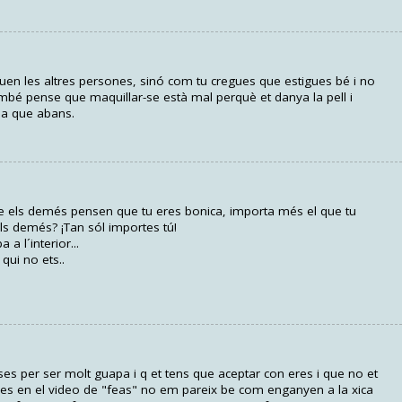
guen les altres persones, sinó com tu cregues que estigues bé i no
ambé pense que maquillar-se està mal perquè et danya la pell i
ja que abans.
que els demés pensen que tu eres bonica, importa més el que tu
s demés? ¡Tan sól importes tú!
a l´interior...
qui no ets..
ses per ser molt guapa i q et tens que aceptar con eres i que no et
tres en el video de "feas" no em pareix be com enganyen a la xica