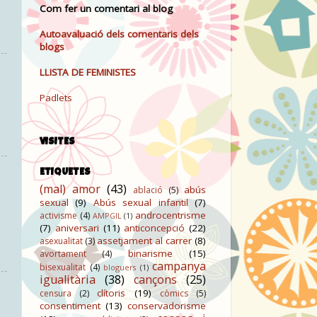
Com fer un comentari al blog
Autoavaluació dels comentaris dels
blogs
LLISTA DE FEMINISTES
Padlets
VISITES
ETIQUETES
(mal) amor
(43)
abús
ablació
(5)
sexual
(9)
Abús sexual infantil
(7)
androcentrisme
activisme
(4)
AMPGIL
(1)
(7)
aniversari
(11)
anticoncepció
(22)
assetjament al carrer
(8)
asexualitat
(3)
binarisme
(15)
avortament
(4)
campanya
bisexualitat
(4)
bloguers
(1)
igualitària
(38)
cançons
(25)
clítoris
(19)
censura
(2)
còmics
(5)
consentiment
(13)
conservadorisme