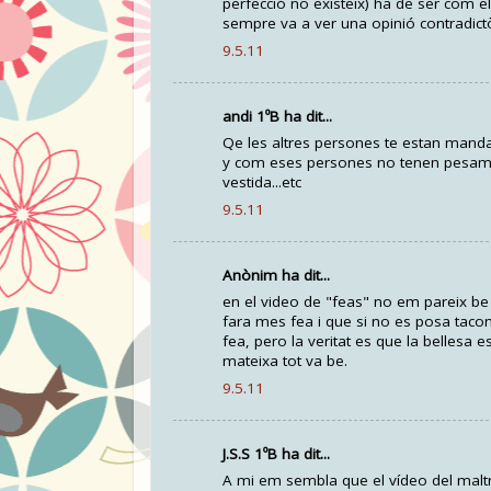
perfecció no existeix) ha de ser com e
sempre va a ver una opinió contradictò
9.5.11
andi 1ºB ha dit...
Qe les altres persones te estan mandan
y com eses persones no tenen pesame
vestida...etc
9.5.11
Anònim ha dit...
en el video de "feas" no em pareix be
fara mes fea i que si no es posa tacon
fea, pero la veritat es que la bellesa e
mateixa tot va be.
9.5.11
J.S.S 1ºB ha dit...
A mi em sembla que el vídeo del maltra