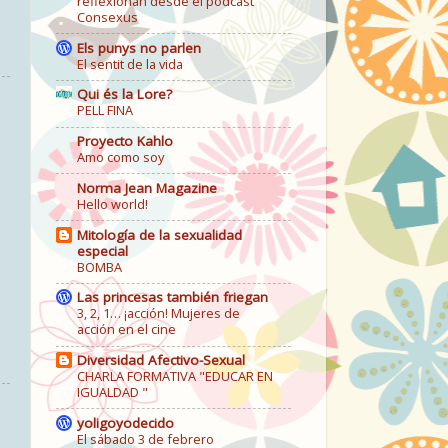
reflexionan desde el podcast
Consexus
Els punys no parlen
El sentit de la vida
Qui és la Lore?
PELL FINA
Proyecto Kahlo
Amo como soy
Norma Jean Magazine
Hello world!
Mitología de la sexualidad
especial
BOMBA
Las princesas también friegan
3, 2, 1… ¡acción! Mujeres de
acción en el cine
Diversidad Afectivo-Sexual
CHARLA FORMATIVA "EDUCAR EN
IGUALDAD "
yoligoyodecido
El sábado 3 de febrero