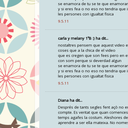
se enamora de tu se te que enamorar 
y si eres fea o no eso no tendria que 
les persones con igualtat fisica
9.5.11
carla y melany 1ºB :) ha dit...
nostaltres pensem que aquest video es
coses que a la chica de el video
que es cregen que son fees pero en el
con som perque si deverdad algun
se enamora de tu se te que enamorar 
y si eres fea o no eso no tendria que 
les persones con igualtat fisica
9.5.11
Diana ha dit...
Després de tants segles fent açò no 
compte. Es veritat que quan comences 
temps agafes la costum. Aleshores deix
aprendre a ser ella mateixa. No nomes 