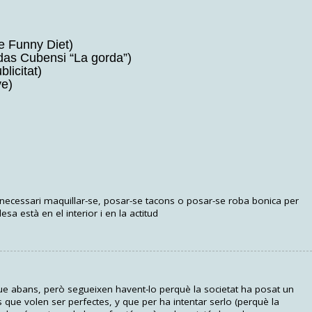
e Funny Diet)
das Cubensi “La gorda”)
blicitat)
ve)
 necessari maquillar-se, posar-se tacons o posar-se roba bonica per
sa està en el interior i en la actitud
ue abans, però segueixen havent-lo perquè la societat ha posat un
que volen ser perfectes, y que per ha intentar serlo (perquè la