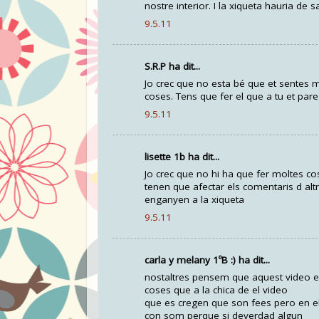
nostre interior. I la xiqueta hauria de
9.5.11
S.R.P ha dit...
Jo crec que no esta bé que et sentes 
coses. Tens que fer el que a tu et pa
9.5.11
lisette 1b ha dit...
Jo crec que no hi ha que fer moltes co
tenen que afectar els comentaris d altre
enganyen a la xiqueta
9.5.11
carla y melany 1ºB :) ha dit...
nostaltres pensem que aquest video es
coses que a la chica de el video
que es cregen que son fees pero en el
con som perque si deverdad algun