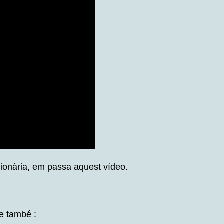
cionària, em passa aquest vídeo.
re també :