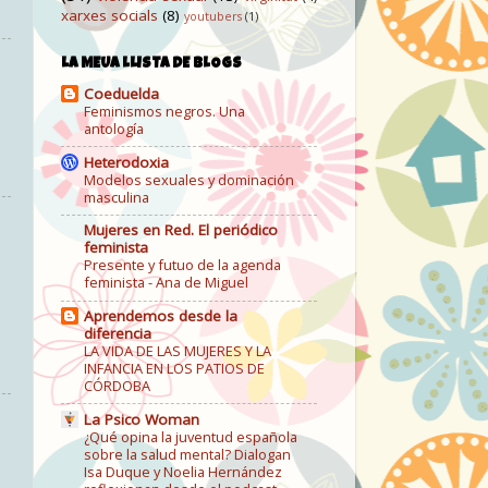
xarxes socials
(8)
youtubers
(1)
LA MEUA LLISTA DE BLOGS
Coeduelda
Feminismos negros. Una
antología
Heterodoxia
Modelos sexuales y dominación
masculina
Mujeres en Red. El periódico
feminista
Presente y futuo de la agenda
feminista - Ana de Miguel
Aprendemos desde la
diferencia
LA VIDA DE LAS MUJERES Y LA
INFANCIA EN LOS PATIOS DE
CÓRDOBA
La Psico Woman
¿Qué opina la juventud española
sobre la salud mental? Dialogan
Isa Duque y Noelia Hernández