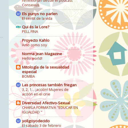
reflexionan desde el podcast
Consexus
Els punys no parlen
El sentit de la vida
Qui és la Lore?
PELL FINA
Proyecto Kahlo
Amo como soy
Norma Jean Magazine
Hello world!
Mitología de la sexualidad
especial
BOMBA
Las princesas también friegan
3, 2, 1… ¡acción! Mujeres de
acción en el cine
Diversidad Afectivo-Sexual
CHARLA FORMATIVA "EDUCAR EN
IGUALDAD "
yoligoyodecido
El sábado 3 de febrero