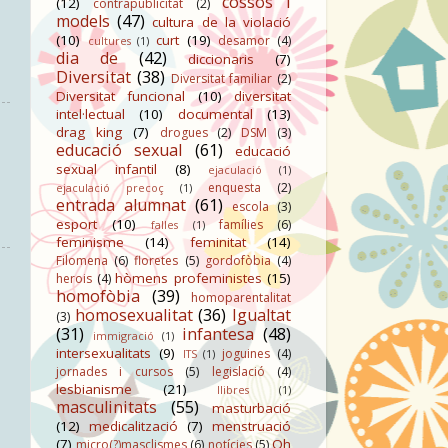
cossos i
(12)
contrapublicitat
(2)
models
(47)
cultura de la violació
(10)
curt
(19)
desamor
(4)
cultures
(1)
dia de
(42)
diccionaris
(7)
Diversitat
(38)
Diversitat familiar
(2)
Diversitat funcional
(10)
diversitat
intel·lectual
(10)
documental
(13)
drag king
(7)
drogues
(2)
DSM
(3)
educació sexual
(61)
educació
sexual infantil
(8)
ejaculació
(1)
enquesta
(2)
ejaculació precoç
(1)
entrada alumnat
(61)
escola
(3)
esport
(10)
famílies
(6)
falles
(1)
feminisme
(14)
feminitat
(14)
Filomena
(6)
floretes
(5)
gordofòbia
(4)
hòmens profeministes
(15)
herois
(4)
homofòbia
(39)
homoparentalitat
homosexualitat
(36)
Igualtat
(3)
(31)
infantesa
(48)
immigració
(1)
intersexualitats
(9)
joguines
(4)
ITS
(1)
jornades i cursos
(5)
legislació
(4)
lesbianisme
(21)
llibres
(1)
masculinitats
(55)
masturbació
(12)
medicalització
(7)
menstruació
(7)
Oh
micro(?)masclismes
(6)
notícies
(5)