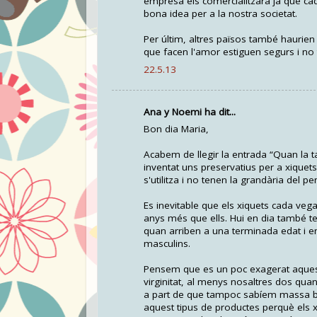
empresa els comercialitzara ja que cad
bona idea per a la nostra societat.
Per últim, altres països també haurien
que facen l'amor estiguen segurs i no 
22.5.13
Ana y Noemi ha dit...
Bon dia Maria,
Acabem de llegir la entrada “Quan la t
inventat uns preservatius per a xique
s'utilitza i no tenen la grandària del 
Es inevitable que els xiquets cada veg
anys més que ells. Hui en dia també ten
quan arriben a una terminada edat i en
masculins.
Pensem que es un poc exagerat aquest 
virginitat, al menys nosaltres dos qua
a part de que tampoc sabíem massa bé 
aquest tipus de productes perquè els