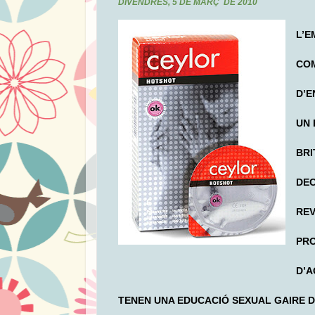
DIVENDRES, 5 DE MARÇ DE 2010
L’E
COM
D’E
UN 
BRI
DEC
REV
PRO
D’A
TENEN UNA EDUCACIÓ SEXUAL GAIRE 