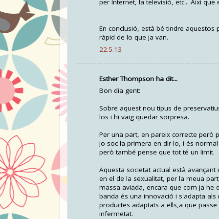
per Internet, la televisió, etc... Així q
En conclusió, està bé tindre aquestos
ràpid de lo que ja van.
22.5.13
Esther Thompson ha dit...
Bon dia gent:
Sobre aquest nou tipus de preservatius
los i hi vaig quedar sorpresa.
Per una part, en pareix correcte però pe
jo soc la primera en dir-lo, i és norma
però també pense que tot té un limit.
Aquesta societat actual està avançant
en el de la sexualitat, per la meua par
massa aviada, encara que com ja he di
banda és una innovació i s'adapta als
productes adaptats a ells,a que passe
infermetat.