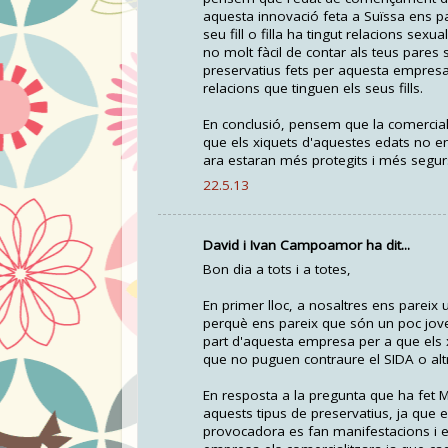
aquesta innovació feta a Suïssa ens pa
seu fill o filla ha tingut relacions se
no molt fàcil de contar als teus pares
preservatius fets per aquesta empresa
relacions que tinguen els seus fills.
En conclusió, pensem que la comerciali
que els xiquets d'aquestes edats no e
ara estaran més protegits i més segur
22.5.13
David i Ivan Campoamor ha dit...
Bon dia a tots i a totes,
En primer lloc, a nosaltres ens pareix
perquè ens pareix que són un poc jove
part d'aquesta empresa per a que els 
que no puguen contraure el SIDA o alt
En resposta a la pregunta que ha fet M
aquests tipus de preservatius, ja que
provocadora es fan manifestacions i e