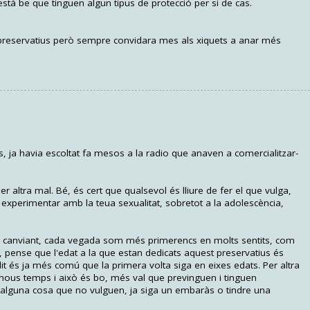
ue està be que tinguen algun tipus de protecció per si de cas.
 preservatius però sempre convidara mes als xiquets a anar més
, ja havia escoltat fa mesos a la radio que anaven a comercialitzar-
r altra mal. Bé, és cert que qualsevol és lliure de fer el que vulga,
l experimentar amb la teua sexualitat, sobretot a la adolescència,
 i canviant, cada vegada som més primerencs en molts sentits, com
t, pense que l'edat a la que estan dedicats aquest preservatius és
t és ja més comú que la primera volta siga en eixes edats. Per altra
 nous temps i això és bo, més val que previnguen i tinguen
 alguna cosa que no vulguen, ja siga un embaràs o tindre una