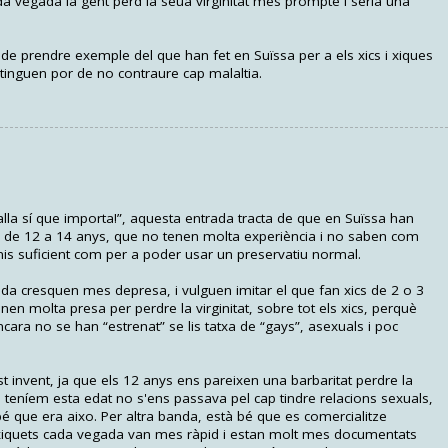
a vegada la gent perd la seua virginitat més prompte i seria una
 de prendre exemple del que han fet en Suïssa per a els xics i xiques
tinguen por de no contraure cap malaltia.
alla sí que importa!”, aquesta entrada tracta de que en Suïssa han
ts de 12 a 14 anys, que no tenen molta experiència i no saben com
penis suficient com per a poder usar un preservatiu normal.
ada cresquen mes depresa, i vulguen imitar el que fan xics de 2 o 3
en molta presa per perdre la virginitat, sobre tot els xics, perquè
cara no se han “estrenat” se lis tatxa de “gays”, asexuals i poc
invent, ja que els 12 anys ens pareixen una barbaritat perdre la
n teníem esta edat no s'ens passava pel cap tindre relacions sexuals,
que era aixo. Per altra banda, està bé que es comercialitze
 xiquets cada vegada van mes ràpid i estan molt mes documentats