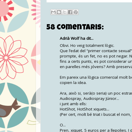
58 comentaris:
Adrià Wolf ha dit...
Obvi. Ho veig totalment lògic.
Que l’edat del “primer contacte sexua
prompte, és un fet, no es pot negar. No
fins a certs punts, es pot considerar 
en parelles més jóvens? Amb preservat
Em pareix una lògica comercial molt bo
copien la idea.
Ara, això si, serà(o seria) un poc estr
Audiospray, Audiospray Júnior...
i junt amb ells:
HotShot, HotShot xiquets...
(Per cert, molt bé triat i buscat el nom, 
O...
Pren, xiquet, 5 euros per a llepolies. I 