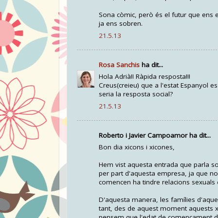
Sona còmic, però és el futur que ens es
ja ens sobren.
21.5.13
Rosa Sanchis
ha dit...
Hola Adrià!! Ràpida resposta!!!
Creus(creieu) que a l'estat Espanyol e
seria la resposta social?
21.5.13
Roberto i Javier Campoamor ha dit...
Bon dia xicons i xicones,
Hem vist aquesta entrada que parla sob
per part d'aquesta empresa, ja que no
comencen ha tindre relacions sexuals 
D'aquesta manera, les famílies d'aquest
tant, des de aquest moment aquests xiq
pensem que l'edat de començament de t