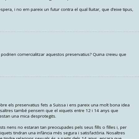
pera, i no em pareix un futur contra el qual lluitar, que d’eixe tipus,
s podrien comercialitzar aquestos preservatius? Quina creieu que
re els preservatius fets a Suïssa i ens pareix una molt bona idea
saltres també pensem que el xiquets entre 12 i 14 anys que
estan una mica desprotegits.
s nens no estaran tan preocupades pels seus fills o filles i, per
uets tindran una infància més segura i satisfactòria. Nosaltres
indre relacions sexuals és a partir dels 14 anys, encara que