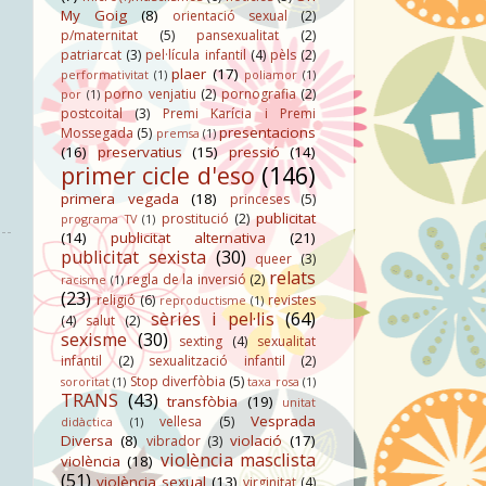
My Goig
(8)
orientació sexual
(2)
p/maternitat
(5)
pansexualitat
(2)
patriarcat
(3)
pel·lícula infantil
(4)
pèls
(2)
plaer
(17)
performativitat
(1)
poliamor
(1)
porno venjatiu
(2)
pornografia
(2)
por
(1)
postcoital
(3)
Premi Karícia i Premi
presentacions
Mossegada
(5)
premsa
(1)
(16)
preservatius
(15)
pressió
(14)
primer cicle d'eso
(146)
primera vegada
(18)
princeses
(5)
publicitat
prostitució
(2)
programa TV
(1)
(14)
publicitat alternativa
(21)
publicitat sexista
(30)
queer
(3)
relats
regla de la inversió
(2)
racisme
(1)
(23)
religió
(6)
revistes
reproductisme
(1)
sèries i pel·lis
(64)
(4)
salut
(2)
sexisme
(30)
sexting
(4)
sexualitat
infantil
(2)
sexualització infantil
(2)
Stop diverfòbia
(5)
sororitat
(1)
taxa rosa
(1)
TRANS
(43)
transfòbia
(19)
unitat
Vesprada
vellesa
(5)
didàctica
(1)
Diversa
(8)
violació
(17)
vibrador
(3)
violència masclista
violència
(18)
(51)
violència sexual
(13)
virginitat
(4)