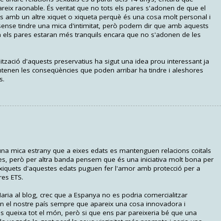
reix raonable. És veritat que no tots els pares s'adonen de que el
xuals amb un altre xiquet o xiqueta perquè és una cosa molt personal i
 sense tindre una mica d'intimitat, però podem dir que amb aquests
 els pares estaran més tranquils encara que no s'adonen de les
tzació d'aquests preservatius ha sigut una idea prou interessant ja
ntenen les conseqüències que poden arribar ha tindre i aleshores
s.
 una mica estrany que a eixes edats es mantenguen relacions coitals
s, però per altra banda pensem que és una iniciativa molt bona per
xiquets d'aquestes edats puguen fer l'amor amb protecció per a
res ETS.
aria al blog, crec que a Espanya no es podria comercialitzar
 en el nostre país sempre que apareix una cosa innovadora i
s queixa tot el món, però si que ens par pareixeria bé que una