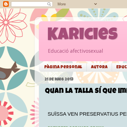
Karicies
Educació afectivosexual
Pàgina personal
Autora
Educ
21 DE MAIG 2013
Quan la talla sí que i
SUÏSSA VEN PRESERVATIUS PER