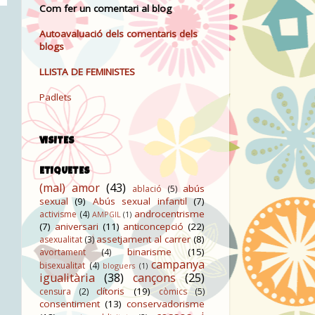
Com fer un comentari al blog
Autoavaluació dels comentaris dels
blogs
LLISTA DE FEMINISTES
Padlets
VISITES
ETIQUETES
(mal) amor
(43)
abús
ablació
(5)
sexual
(9)
Abús sexual infantil
(7)
androcentrisme
activisme
(4)
AMPGIL
(1)
(7)
aniversari
(11)
anticoncepció
(22)
assetjament al carrer
(8)
asexualitat
(3)
binarisme
(15)
avortament
(4)
campanya
bisexualitat
(4)
bloguers
(1)
igualitària
(38)
cançons
(25)
clítoris
(19)
censura
(2)
còmics
(5)
consentiment
(13)
conservadorisme