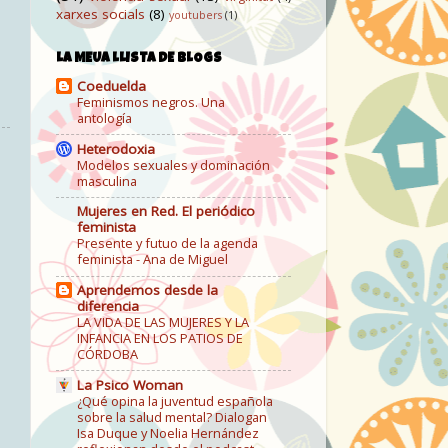
xarxes socials
(8)
youtubers
(1)
LA MEUA LLISTA DE BLOGS
Coeduelda
Feminismos negros. Una
antología
Heterodoxia
Modelos sexuales y dominación
masculina
Mujeres en Red. El periódico
feminista
Presente y futuo de la agenda
feminista - Ana de Miguel
Aprendemos desde la
diferencia
LA VIDA DE LAS MUJERES Y LA
INFANCIA EN LOS PATIOS DE
CÓRDOBA
La Psico Woman
¿Qué opina la juventud española
sobre la salud mental? Dialogan
Isa Duque y Noelia Hernández