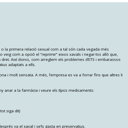
l” o la primera relació sexual com a tal són cada vegada més
 veig com a opció el “reprimir” eixos xavals i negar-los allò que,
un dret. Així doncs, com arreglem els problemes d’ETS i embarassos
ius adaptats a ells.
na i molt sensata. A més, l’empresa es va a forrar fins que altres li
any anar a la farmàcia i veure els típics medicaments:
tot siga dit)
després va el xaval i se’ls gasta en preservatius.