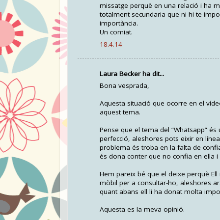
missatge perquè en una relació i ha m
totalment secundaria que ni hi te imp
importància.
Un comiat.
18.4.14
Laura Becker ha dit...
Bona vesprada,
Aquesta situació que ocorre en el víd
aquest tema.
Pense que el tema del “Whatsapp” és u
perfecció, aleshores pots eixir en líne
problema és troba en la falta de confian
és dona conter que no confia en ella i 
Hem pareix bé que el deixe perquè Ell n
mòbil per a consultar-ho, aleshores ar
quant abans ell li ha donat molta impo
Aquesta es la meva opinió.