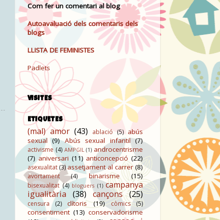
Com fer un comentari al blog
Autoavaluació dels comentaris dels
blogs
LLISTA DE FEMINISTES
Padlets
VISITES
ETIQUETES
(mal) amor
(43)
abús
ablació
(5)
sexual
(9)
Abús sexual infantil
(7)
androcentrisme
activisme
(4)
AMPGIL
(1)
(7)
aniversari
(11)
anticoncepció
(22)
assetjament al carrer
(8)
asexualitat
(3)
binarisme
(15)
avortament
(4)
campanya
bisexualitat
(4)
bloguers
(1)
igualitària
(38)
cançons
(25)
clítoris
(19)
censura
(2)
còmics
(5)
consentiment
(13)
conservadorisme