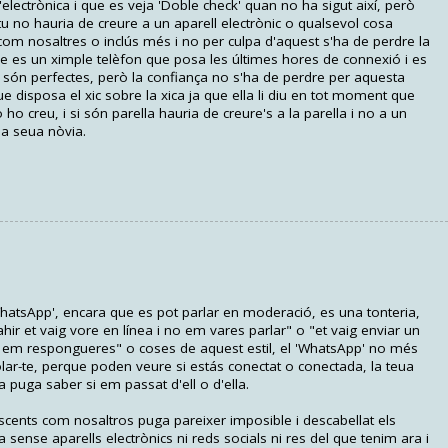
electrònica i que es veja 'Doble check' quan no ha sigut així, però
tu no hauria de creure a un aparell electrònic o qualsevol cosa
om nosaltres o inclús més i no per culpa d'aquest s'ha de perdre la
ue es un ximple telèfon que posa les últimes hores de connexió i es
 són perfectes, però la confiança no s'ha de perdre per aquesta
 que disposa el xic sobre la xica ja que ella li diu en tot moment que
o ho creu, i si són parella hauria de creure's a la parella i no a un
 la seua nòvia.
WhatsApp', encara que es pot parlar en moderació, es una tonteria,
ir et vaig vore en línea i no em vares parlar" o "et vaig enviar un
no em respongueres" o coses de aquest estil, el 'WhatsApp' no més
lar-te, perque poden veure si estás conectat o conectada, la teua
a puga saber si em passat d'ell o d'ella.
cents com nosaltros puga pareixer imposible i descabellat els
a sense aparells electrònics ni reds socials ni res del que tenim ara i