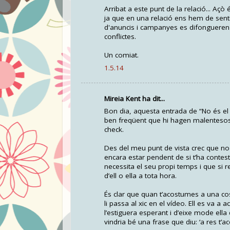
Arribat a este punt de la relació... Aç
ja que en una relació ens hem de sentir
d'anuncis i campanyes es difongueren 
conflictes.
Un comiat.
1.5.14
Mireia Kent ha dit...
Bon dia, aquesta entrada de “No és el 
ben freqüent que hi hagen malentesos
check.
Des del meu punt de vista crec que no
encara estar pendent de si t’ha contes
necessita el seu propi temps i que si 
d’ell o ella a tota hora.
És clar que quan t’acostumes a una cosa
li passa al xic en el vídeo. Ell es va 
l’estiguera esperant i d’eixe mode ella
vindria bé una frase que diu: ‘a res t’a