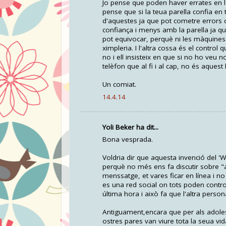
Jo pense que poden haver errates en l'
pense que si la teua parella confia en 
d'aquestes ja que pot cometre errors c
confiança i menys amb la parella ja q
pot equivocar, perquè ni les màquines
ximpleria. I l'altra cossa és el control
no i ell insisteix en que si no ho veu n
telèfon que al fi i al cap, no és aquest
Un comiat.
14.4.14
Yoli Beker ha dit...
Bona vesprada.
Voldria dir que aquesta invenció del '
perquè no més ens fa discutir sobre "ah
menssatge, et vares ficar en línea i 
es una red social on tots poden contro
última hora i això fa que l'altra person
Antiguament,encara que per als adoles
ostres pares van viure tota la seua vid