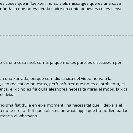
es coses que influeixen i no sols els missatges que es una cosa
ortància ja que no es deuria tindre en conte aquestes coses sense
eo és una cosa molt comú, ja que moltes parelles discuteixen per
n una xorrada, perquè com diu la xica del vídeo no va a la
a, i en realitat no ho estas, però açò crec que no és el problema, el
ça, el xic no és fia d’Ella aleshores necessita mirar el mòbil, la xica
el deixa.
o s’ha fiat d’Ella en eixe moment i ha necessitat que li deixara el
a no té dret a dir-li que soles es un whatsapp i que ho podien parlar
rtància al Whatsapp.