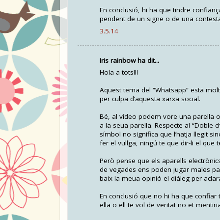
En conclusió, hi ha que tindre confianç
pendent de un signe o de una contesta
3.5.14
Iris rainbow ha dit...
Hola a tots!!!
Aquest tema del “Whatsapp” esta molt d
per culpa d’aquesta xarxa social.
Bé, al vídeo podem vore una parella on
a la seua parella. Respecte al “Doble 
símbol no significa que l’hatja llegit si
fer el vullga, ningú te que dir-li el que
Però pense que els aparells electrònic
de vegades ens poden jugar males pas
baix la meua opinió el diàleg per aclar
En conclusió que no hi ha que confiar t
ella o ell te vol de veritat no et mentir