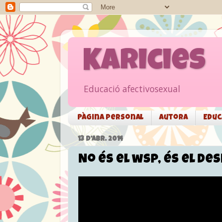
Karicies
Educació afectivosexual
Pàgina personal
Autora
Educ
13 D’ABR. 2014
No és el wsp, és el de