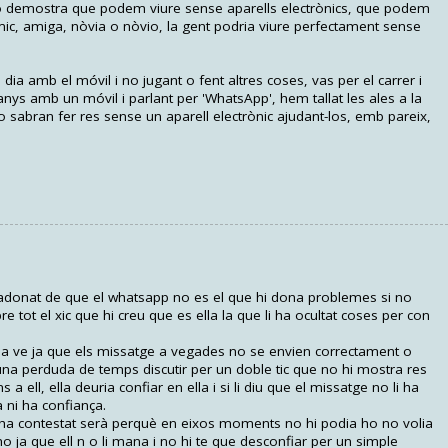
xò demostra que podem viure sense aparells electrònics, que podem
ic, amiga, nòvia o nòvio, la gent podria viure perfectament sense
dia amb el móvil i no jugant o fent altres coses, vas per el carrer i
anys amb un móvil i parlant per 'WhatsApp', hem tallat les ales a la
 sabran fer res sense un aparell electrònic ajudant-los, emb pareix,
donat de que el whatsapp no es el que hi dona problemes si no
e tot el xic que hi creu que es ella la que li ha ocultat coses per con
 ve ja que els missatge a vegades no se envien correctament o
una perduda de temps discutir per un doble tic que no hi mostra res
 a ell, ella deuria confiar en ella i si li diu que el missatge no li ha
a ni ha confiança.
no ha contestat serà perquè en eixos moments no hi podia ho no volia
-ho ja que ell n o li mana i no hi te que desconfiar per un simple