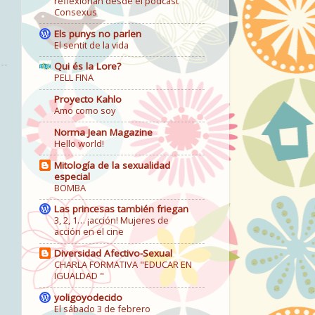
reflexionan desde el podcast
Consexus
Els punys no parlen
El sentit de la vida
Qui és la Lore?
PELL FINA
Proyecto Kahlo
Amo como soy
Norma Jean Magazine
Hello world!
Mitología de la sexualidad
especial
BOMBA
Las princesas también friegan
3, 2, 1… ¡acción! Mujeres de
acción en el cine
Diversidad Afectivo-Sexual
CHARLA FORMATIVA "EDUCAR EN
IGUALDAD "
yoligoyodecido
El sábado 3 de febrero