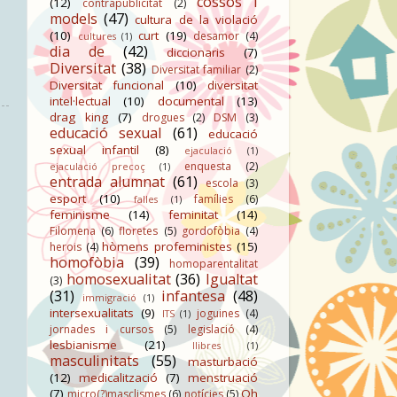
cossos i
(12)
contrapublicitat
(2)
models
(47)
cultura de la violació
(10)
curt
(19)
desamor
(4)
cultures
(1)
dia de
(42)
diccionaris
(7)
Diversitat
(38)
Diversitat familiar
(2)
Diversitat funcional
(10)
diversitat
intel·lectual
(10)
documental
(13)
drag king
(7)
drogues
(2)
DSM
(3)
educació sexual
(61)
educació
sexual infantil
(8)
ejaculació
(1)
enquesta
(2)
ejaculació precoç
(1)
entrada alumnat
(61)
escola
(3)
esport
(10)
famílies
(6)
falles
(1)
feminisme
(14)
feminitat
(14)
Filomena
(6)
floretes
(5)
gordofòbia
(4)
hòmens profeministes
(15)
herois
(4)
homofòbia
(39)
homoparentalitat
homosexualitat
(36)
Igualtat
(3)
(31)
infantesa
(48)
immigració
(1)
intersexualitats
(9)
joguines
(4)
ITS
(1)
jornades i cursos
(5)
legislació
(4)
lesbianisme
(21)
llibres
(1)
masculinitats
(55)
masturbació
(12)
medicalització
(7)
menstruació
(7)
Oh
micro(?)masclismes
(6)
notícies
(5)