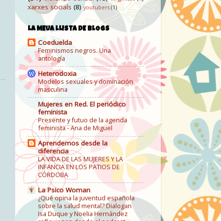
xarxes socials
(8)
youtubers
(1)
LA MEUA LLISTA DE BLOGS
Coeduelda
Feminismos negros. Una
antología
Heterodoxia
Modelos sexuales y dominación
masculina
Mujeres en Red. El periódico
feminista
Presente y futuo de la agenda
feminista - Ana de Miguel
Aprendemos desde la
diferencia
LA VIDA DE LAS MUJERES Y LA
INFANCIA EN LOS PATIOS DE
CÓRDOBA
La Psico Woman
¿Qué opina la juventud española
sobre la salud mental? Dialogan
Isa Duque y Noelia Hernández