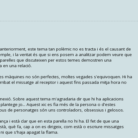
teriorment, este tema tan polèmic no es tracta i és el causant de
emple, i la veritat és que si ens posem a analitzar podem veure que
es parelles que discuteixen per estos temes demostren una
a en una relació.
ue les màquines no són perfectes, moltes vegades s'equivoquen. Hi ha
rribat el missatge al receptor i aquest fins passada mitja hora no
nnexió. Sobre aquest tema m'agradaria dir que hi ha aplicacions
 plantege jo... Aquest xic es fia més de la persona o d'estes
ipus de personatges són uns controladors, obsessius i gelosos.
nça i està clar que en esta parella no hi ha. El fet de que una
tà, què fa, cap a on es dirigeix, com està o escriure missatges
 ni que s'haja apagat la flama.