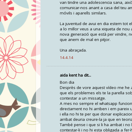
van tindre una adolescencia sana, ai
comunicar-nos anant a casa del teu am
móvils i aparells similars.
La juventud de avui en dia estem tot el 
a lo millor veus a una xiqueta de nou 
nova generació que està per vindre, no
que anem de mal en pitjor.
Una abraçada.
14.4.14
aida kent ha dit...
Bon dia
Desprès de vore aquest vídeo me he a
que els problemes els te la parella sobr
contestar a un missatge.
A mes no sempre el whatsapp funciona
directament no hi arriben i em pareix 
i ella no hi te per que donar explicacions
arribat deuria creure-la ja que en teori
També pense i que si li ha arribat i 
contestar-li i no hi esta obligada a fer