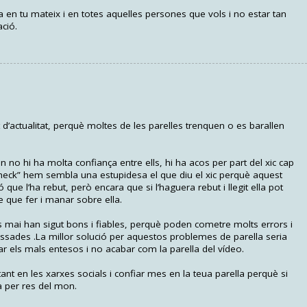
a en tu mateix i en totes aquelles persones que vols i no estar tan
ció.
’actualitat, perquè moltes de les parelles trenquen o es barallen
 no hi ha molta confiança entre ells, hi ha acos per part del xic cap
check” hem sembla una estupidesa el que diu el xic perquè aquest
nó que l’ha rebut, però encara que si l’haguera rebut i llegit ella pot
 te que fer i manar sobre ella.
s mai han sigut bons i fiables, perquè poden cometre molts errors i
sades .La millor solució per aquestos problemes de parella seria
ar els mals entesos i no acabar com la parella del vídeo.
ant en les xarxes socials i confiar mes en la teua parella perquè si
ia per res del mon.