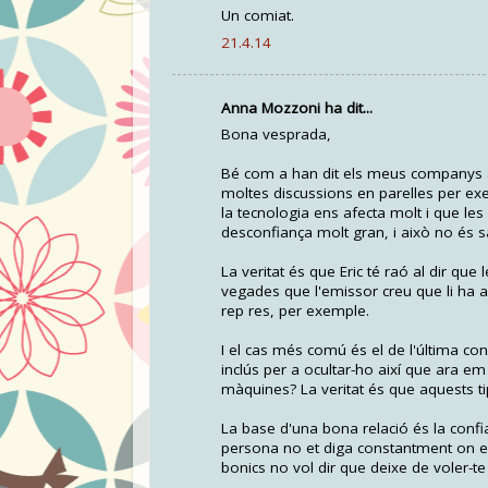
Un comiat.
21.4.14
Anna Mozzoni ha dit...
Bona vesprada,
Bé com a han dit els meus companys an
moltes discussions en parelles per ex
la tecnologia ens afecta molt i que l
desconfiança molt gran, i això no és s
La veritat és que Eric té raó al dir q
vegades que l'emissor creu que li ha a
rep res, per exemple.
I el cas més comú és el de l'última co
inclús per a ocultar-ho així que ara em
màquines? La veritat és que aquests t
La base d'una bona relació és la confia
persona no et diga constantment on es
bonics no vol dir que deixe de voler-te