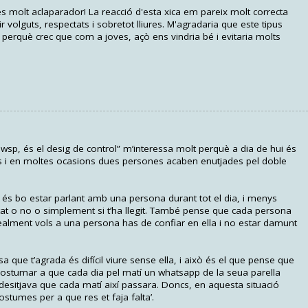
ò és molt aclaparador! La reacció d'esta xica em pareix molt correcta
 volguts, respectats i sobretot lliures. M'agradaria que este tipus
perquè crec que com a joves, açò ens vindria bé i evitaria molts
wsp, és el desig de control” m’interessa molt perquè a dia de hui és
 i en moltes ocasions dues persones acaben enutjades pel doble
 és bo estar parlant amb una persona durant tot el dia, i menys
tat o no o simplement si t’ha llegit. També pense que cada persona
realment vols a una persona has de confiar en ella i no estar damunt
 que t’agrada és difícil viure sense ella, i això és el que pense que
a acostumar a que cada dia pel matí un whatsapp de la seua parella
 desitjava que cada matí així passara. Doncs, en aquesta situació
costumes per a que res et faja falta’.