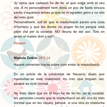
Jo opine que cadascú ha de fer el que vulga amb el seu
cos. A mi personalment hem dona un poc de fastic encara
parlar s'aquestos temes ja que no m'agraden gens y no són
del meu gust.
Personalment, vull dir que la masturbació pareix una cosa
d'homens y que les dones no pugen fer-ho perquè està
pitjor vist per la societat. NO deuria de ser així. Tots en
tenim el mateix dret a tot!!!
Respon
Manolo Zetkin
28.5.14
Aquest comentari tracta sobre com evitar la masturbació.
En un article de la universitat de Navarra, diuen que
masturbar-se està malament, no crec que tinguen raó,
perquè es molt normal.
No estic dient que tot el mon ha de fer-ho, en la societat,
les persones creuen que la masturbació en els xics és més
normal que en les xiques, perquè, si una xica es masturba