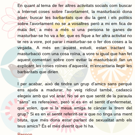
En quant al tema de fer altres activitats socials com buscar
a Internet coses sobre l'avortament, la masturbació dona
plaer, buscar les barbaritats que diu la gent i els polítics
sobre l'avortament no se a vosaltres però a mi em fica de
mala llet, a més a més si una persona te ganes de
masturbar-se ho va a fer, que es fique a fer altra activitat no
te res a vore, pot parar i masturbar-se o fer dos coses a la
vegada. A més en aquest estudi, estan tractant la
masturbació com una cosa roïna, a vore si igual que han fet
aquest comentari sobre com evitar la masturbació fan un
explicant les coses roïnes d'aquesta, m'encantaria llegir les
barbaritats que dirien.
I per acabar, això de tindre un grup d'amics sans perquè
ens ajuda a madurar, ho veig ridícul també, cadascú
elegeix amb qui vol anar. No se en que sentit de la paraula
''sans'' es refereixen, però si es en el sentit d'enfermetat,
que volen, que si la meua amiga te càncer la tirem del
grup? Si es en el sentit referint-se a que no tinga una ment
bruta, que més dona estar parlant de sexualitat amb els
teus amics? És el més divertit que hi ha.
Respon