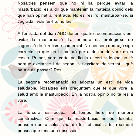
Nosaltres pensem que no hi ha perquè evitar la
masturbació, es a dir que mantenim la mateixa opinió dels
que han opinat a l'entrada. No és res roí masturbar-se, si
t'agrada i vols fer-ho, ho fas.
A l'entrada del diari ABC donen quatre recomanacions per
evitar la masturbació. La primera és protegir-se de
l'agressió de l'erotisme comercial. No pensem que açò siga
correcte, ja que no hi ha raò per a deixar de vore eixes
coses. Primer, vore certa pel·lícula o cert videojoc no té
perquè excitar-te i de segon, si t'excitara de veritat... què
hauria de passar? Res.
La segona recomanació és adoptar un estil de vida
saludable. Nosaltres ens preguntem que te que vore la
salud amb la masturbació. En la nostra opinió no té res a
vore.
La tercera és ocupar el temps lliure de manera
constructiva. Com que la masturbació no és dolenta,
pensem que a soles s'ha de fer tot això si tu, realment
penses que tens una obsessió.