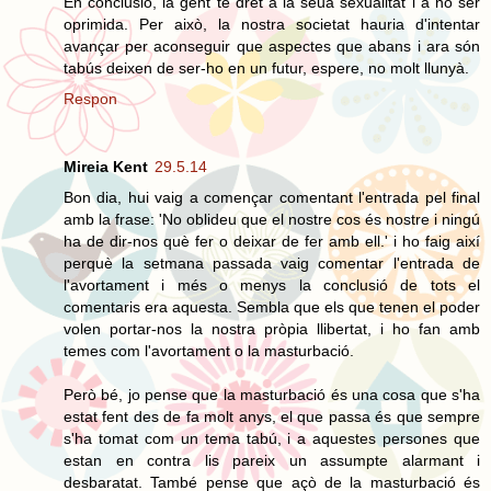
En conclusió, la gent té dret a la seua sexualitat i a no ser
oprimida. Per això, la nostra societat hauria d'intentar
avançar per aconseguir que aspectes que abans i ara són
tabús deixen de ser-ho en un futur, espere, no molt llunyà.
Respon
Mireia Kent
29.5.14
Bon dia, hui vaig a començar comentant l'entrada pel final
amb la frase: 'No oblideu que el nostre cos és nostre i ningú
ha de dir-nos què fer o deixar de fer amb ell.' i ho faig així
perquè la setmana passada vaig comentar l'entrada de
l'avortament i més o menys la conclusió de tots el
comentaris era aquesta. Sembla que els que tenen el poder
volen portar-nos la nostra pròpia llibertat, i ho fan amb
temes com l'avortament o la masturbació.
Però bé, jo pense que la masturbació és una cosa que s'ha
estat fent des de fa molt anys, el que passa és que sempre
s'ha tomat com un tema tabú, i a aquestes persones que
estan en contra lis pareix un assumpte alarmant i
desbaratat. També pense que açò de la masturbació és