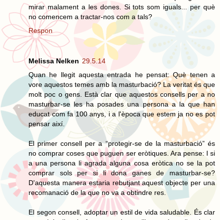
mirar malament a les dones. Si tots som iguals... per què
no comencem a tractar-nos com a tals?
Respon
Melissa Nelken
29.5.14
Quan he llegit aquesta entrada he pensat: Què tenen a
vore aquestos temes amb la masturbació? La veritat és que
molt poc o gens. Està clar que aquestos consells per a no
masturbar-se les ha posades una persona a la que han
educat com fa 100 anys, i a l'època que estem ja no es pot
pensar així.
El primer consell per a “protegir-se de la masturbació” és
no comprar coses que puguen ser eròtiques. Ara pense: I si
a una persona li agrada alguna cosa eròtica no se la pot
comprar sols per si li dona ganes de masturbar-se?
D'aquesta manera estaria rebutjant aquest objecte per una
recomanació de la que no va a obtindre res.
El segon consell, adoptar un estil de vida saludable. És clar