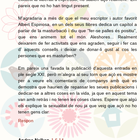
pareix que no ho han tingut present.
M'agradaria a més dir que el meu escriptor i autor favorit
Albert Espinosa, en un dels seus llibres dedica un capítol a
parlar de la masturbació i diu que "fer-se palles és positiu",
que ens animem tot el món. Aleshores... Realment
deixarem de fer activitats que ens agraden, seguir i fer cas
d’ aquests consells i deixar de donar-li gust al cos les
persones que es masturben?
Em pareix una favada la publicació d'aquesta entrada en
ple segle XXI, però m'alegra al seu torn que açò es mostre
per a veure els comentaris de companys amb què es
demostra que haurien de repassar les seues publicacions i
dedicar-se a altres coses en la vida, ja que en aquest tema
van amb retràs i no tenen les coses clares. Espere que algú
els explique la sexualitat de nou ja que veig que açò no ho
tenen gens clar.
Respon
Andrea Nelken
1.6.14