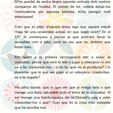
M'he quedat de pedra llegint aquesta entrada dels nostres
companys de l'institut. El primer de tot, voldria donar-los
l'enhorabona per aquesta entrada, m'ha paregut molt
interessant!
Crec que el pitjor d'aquest tema siga que aquest estudi
l'haja fet una universitat actual, en que segle vivim? En el
19? Jo començava a pensar ja que podríem llevar la
sexualitat com a tabú, però es veu que no, tindrem que
lluitar més.
Em quant a la primera recomanació per a evitar la
sexualitat, pense que vore la tele o jugar a videojocs no em
va a fer masturbar-me, i si ho fa, quin es el problema? I lo
placenter que te que ser jugar al un videojocs i masturbar-
se a la vegada?
Per altra banda, que te que ver que jo estiga neta o que
menge una dieta saludable amb el tema de la sexualitat. Si
em menge una hamburguesa del McDonald's vaig a voler
masturbar-me o que? Crec que és la cosa mes estúpida
que he escoltat mai.