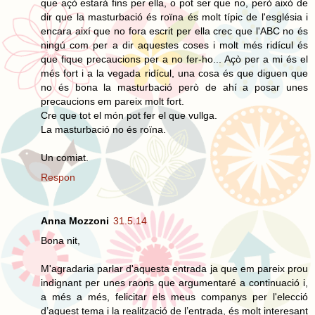
que açò estarà fins per ella, o pot ser que no, però això de
dir que la masturbació és roïna és molt típic de l'església i
encara així que no fora escrit per ella crec que l'ABC no és
ningú com per a dir aquestes coses i molt més ridícul és
que fique precaucions per a no fer-ho... Açò per a mi és el
més fort i a la vegada ridícul, una cosa és que diguen que
no és bona la masturbació però de ahí a posar unes
precaucions em pareix molt fort.
Cre que tot el món pot fer el que vullga.
La masturbació no és roïna.
Un comiat.
Respon
Anna Mozzoni
31.5.14
Bona nit,
M'agradaria parlar d'aquesta entrada ja que em pareix prou
indignant per unes raons que argumentaré a continuació i,
a més a més, felicitar els meus companys per l'elecció
d’aquest tema i la realització de l’entrada, és molt interesant