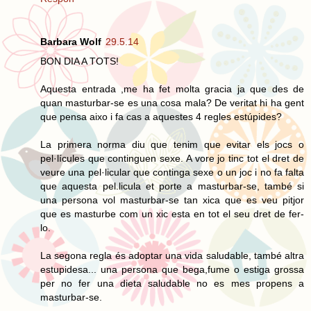
Barbara Wolf
29.5.14
BON DIA A TOTS!
Aquesta entrada ,me ha fet molta gracia ja que des de
quan masturbar-se es una cosa mala? De veritat hi ha gent
que pensa aixo i fa cas a aquestes 4 regles estúpides?
La primera norma diu que tenim que evitar els jocs o
pel·lícules que continguen sexe. A vore jo tinc tot el dret de
veure una pel·licular que continga sexe o un joc i no fa falta
que aquesta pel.licula et porte a masturbar-se, també si
una persona vol masturbar-se tan xica que es veu pitjor
que es masturbe com un xic esta en tot el seu dret de fer-
lo.
La segona regla és adoptar una vida saludable, també altra
estupidesa... una persona que bega,fume o estiga grossa
per no fer una dieta saludable no es mes propens a
masturbar-se.