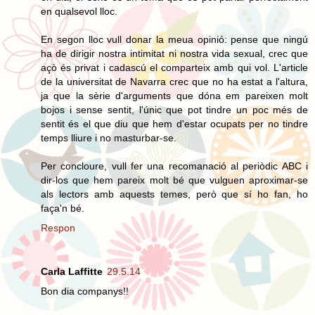
en qualsevol lloc.
En segon lloc vull donar la meua opinió: pense que ningú
ha de dirigir nostra intimitat ni nostra vida sexual, crec que
açò és privat i cadascú el comparteix amb qui vol. L'article
de la universitat de Navarra crec que no ha estat a l'altura,
ja que la sèrie d'arguments que dóna em pareixen molt
bojos i sense sentit, l'únic que pot tindre un poc més de
sentit és el que diu que hem d'estar ocupats per no tindre
temps lliure i no masturbar-se.
Per concloure, vull fer una recomanació al periòdic ABC i
dir-los que hem pareix molt bé que vulguen aproximar-se
als lectors amb aquests temes, però que sí ho fan, ho
faça'n bé.
Respon
Carla Laffitte
29.5.14
Bon dia companys!!