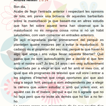
Bon dia,
Acabe de llegir l’entrada anterior i respectant les opinions
de tots, em pareix una botxeria dir aquestes barbaritats
sobre la masturbació ja que basant-me en altres estudis
que han fet sobre aquest tema han observat que la
masturbació no és ninguna cossa roïna si nó un hàbit
saludables, com vam comentar en entrades anteriors.
Dit açó m’agradaria parlar primerament del perquè es
plantetjen quatre mesures per a evitar la masturbació. Si
cadascú és el propietari del seu cos, perquè te que haver-hi
algú que vinga i ens vulga llevar aquesta llibertat? Qué
passa que no som autosuficients per a decidir el que fem
amb el nostre cos? Jo tinc 14 anys i em veig suficientment
capacitada per a elegir el que vull fer amb el meu cos, al
igual que els programes de televisó que vull vore i entrar a
les pàgines d’Internet que crega oportunes així que aixó
vaig a seguir fent, perquè si som independents per a elegir
la carrera que volem estudiar o amb qui volem eixir, en
aquest cas és el mateix, perquè a qui no li agrade que no
ho faça però que no incite als demés que ho fan a no fer-
ho.
La segona cossa que m’agradaria dir és que gaudim d’un