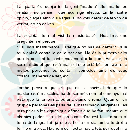
La quarta és rodejar-te de gent “madura”. Ser madur és
relatiu i no pensem que açò siga efectiu. En la nostra
opinió, vages amb qui vages, si no vols deixar de fer-ho de
veritat, no ho deixes.
La societat té mal vist la masturbació. Nosaltres ens
preguntem el perquè.
Si tu vols masturbar-te... Per què ho has de deixar? És la
teua opinió contra la de la societat. No és la primera volta
que la societat fa sentir malament a la gent. Es a dir, la
societat diu el que està mal i el que està bé, fent així que
moltes persones es senten incòmodes amb els seus
cossos, maneres de ser, etc.
També pensem que el que diu la societat de que la
masturbació masculina ha de ser més normal o menys mal
vista que la femenina, és una opinió errònia. Quan en un
grup de persones es parla de la masturbació en general, es
mira pitjor a les xiques que afirmen que ho fan, mentre que
als xics poden fins i tot presumir d'aquest fet. Tornem al
tema de la igualtat, ja que si ho fa un xic també te dret a
fer-ho una xica. Hauríem de tractar-nos a tots per igual i no