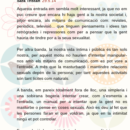
Sara Tristán
29.5.14
Aquesta entrada em sembla molt interessant, ja que no em
puc creure que encara hi haja gent a la nostra societat i,
pitjor encara, als mitjans de comunicació com: revistes,
periòdics, televisió... que tinguen pensaments i idees tan
retrògrades i repressores com per a pensar que la gent
hauria de tindre por a la seua sexualitat.
Per altra banda, la nostra vida íntima i pública és tan sols
nostra, per aquest motiu no haurien d'intentar manipular-
nos amb els mitjans de comunicació, com es pot vore a
l'entrada. A més que la masturbació i mantindre relacions
sexuals depén de la persona; per tant aquestes activitats
són tant lícites com naturals.
A banda, em pareix totalment fora de lloc, una ximpleria i
una sobirana bogeria intentar crear, com s'esmenta a
l'entrada, un manual per a intentar que la gent no es
masturbe o pense en coses sexuals. Això es deu al fet que
les persones faran el que voldran, ja que en la intimitat
ningú et pot controlar.