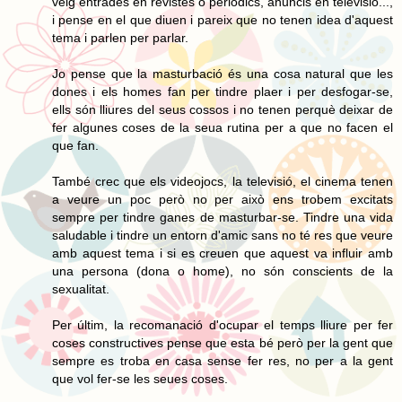
veig entrades en revistes o periòdics, anuncis en televisió...,
i pense en el que diuen i pareix que no tenen idea d'aquest
tema i parlen per parlar.
Jo pense que la masturbació és una cosa natural que les
dones i els homes fan per tindre plaer i per desfogar-se,
ells són lliures del seus cossos i no tenen perquè deixar de
fer algunes coses de la seua rutina per a que no facen el
que fan.
També crec que els videojocs, la televisió, el cinema tenen
a veure un poc però no per això ens trobem excitats
sempre per tindre ganes de masturbar-se. Tindre una vida
saludable i tindre un entorn d'amic sans no té res que veure
amb aquest tema i si es creuen que aquest va influir amb
una persona (dona o home), no són conscients de la
sexualitat.
Per últim, la recomanació d'ocupar el temps lliure per fer
coses constructives pense que esta bé però per la gent que
sempre es troba en casa sense fer res, no per a la gent
que vol fer-se les seues coses.