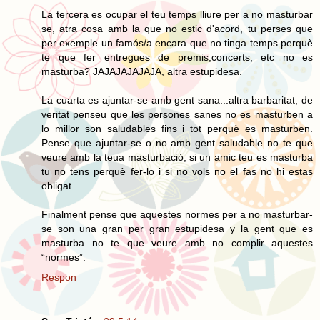
La tercera es ocupar el teu temps lliure per a no masturbar
se, atra cosa amb la que no estic d'acord, tu perses que
per exemple un famós/a encara que no tinga temps perquè
te que fer entregues de premis,concerts, etc no es
masturba? JAJAJAJAJAJA, altra estupidesa.
La cuarta es ajuntar-se amb gent sana...altra barbaritat, de
veritat penseu que les persones sanes no es masturben a
lo millor son saludables fins i tot perquè es masturben.
Pense que ajuntar-se o no amb gent saludable no te que
veure amb la teua masturbació, si un amic teu es masturba
tu no tens perquè fer-lo i si no vols no el fas no hi estas
obligat.
Finalment pense que aquestes normes per a no masturbar-
se son una gran per gran estupidesa y la gent que es
masturba no te que veure amb no complir aquestes
“normes”.
Respon