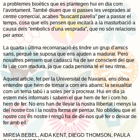
a problemes bioètics que es plantegen hui en dia com
l'avortament. També diuen que si passes les vesprades al
centre comercial, acabes “buscant parella” per a passar el
temps, cosa que ells pensen que incitarà a la masturbació a
causa dels “embolics d'una vesprada”, que no són relacions
per amor.
La quarta i última recomanació és tindre un grup d'amics
sans, perquè se suposa que ens ajuden a madurar. Però
nosaltres pensem que cadascú ha de ser conscient del que
fa i de com madura, ja que cada persona té el seu ritme.
Aquest article, fet per la Universitat de Navarra, ens dóna
entendre que hem de tornar a com era abans: la sexualitat
com un tema tabú i a soles per a procrear. Hui en dia ja
estem més informats i sabem el que hem de fer i com ho
hem de fer. No ens han de llevar la nostra llibertat i menys la
del nostre cos i la nostra forma de pensar. No oblideu que el
nostre cos és nostre i ningú ha de dir-nos què fer o deixar de
fer amb ell.
MIREIA BEBEL, AIDA KENT, DIEGO THOMSON, PAULA