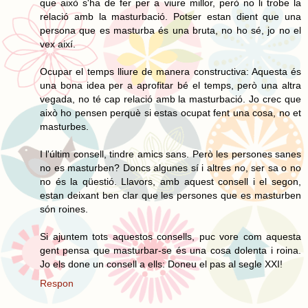
que això s'ha de fer per a viure millor, però no li trobe la
relació amb la masturbació. Potser estan dient que una
persona que es masturba és una bruta, no ho sé, jo no el
vex així.
Ocupar el temps lliure de manera constructiva: Aquesta és
una bona idea per a aprofitar bé el temps, però una altra
vegada, no té cap relació amb la masturbació. Jo crec que
això ho pensen perquè si estas ocupat fent una cosa, no et
masturbes.
I l'últim consell, tindre amics sans. Però les persones sanes
no es masturben? Doncs algunes sí i altres no, ser sa o no
no és la qüestió. Llavors, amb aquest consell i el segon,
estan deixant ben clar que les persones que es masturben
són roines.
Si ajuntem tots aquestos consells, puc vore com aquesta
gent pensa que masturbar-se és una cosa dolenta i roina.
Jo els done un consell a ells: Doneu el pas al segle XXI!
Respon