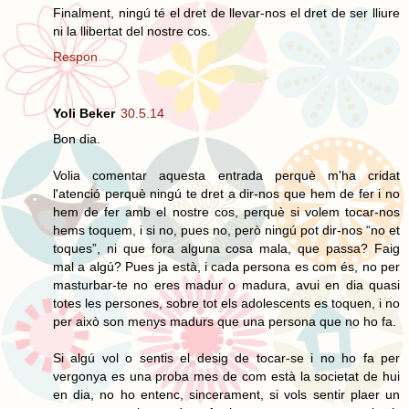
Finalment, ningú té el dret de llevar-nos el dret de ser lliure
ni la llibertat del nostre cos.
Respon
Yoli Beker
30.5.14
Bon dia.
Volia comentar aquesta entrada perquè m'ha cridat
l'atenció perquè ningú te dret a dir-nos que hem de fer i no
hem de fer amb el nostre cos, perquè si volem tocar-nos
hems toquem, i si no, pues no, però ningú pot dir-nos “no et
toques”, ni que fora alguna cosa mala, que passa? Faig
mal a algú? Pues ja està, i cada persona es com és, no per
masturbar-te no eres madur o madura, avui en dia quasi
totes les persones, sobre tot els adolescents es toquen, i no
per això son menys madurs que una persona que no ho fa.
Si algú vol o sentis el desig de tocar-se i no ho fa per
vergonya es una proba mes de com està la societat de hui
en dia, no ho entenc, sincerament, si vols sentir plaer un