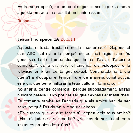
En la meua opinió, no entec el segon consell i per la meua
aquesta entrada ma resultat molt interessant.
Respon
Jesús Thompson 1A
28.5.14
Aquesta entrada tracta sobre la masturbació. Segons el
diari ABC, cal evitar-la perquè no és molt higienic no és
gens saludable. També diu que hi ha d'evitar “l'eroisme
comercial”, es a dir, vore el cinema, els videojocs o la
televisió amb un contengut sexual. Continuadament, diu
que s'ha d'ocupar el temps lliure de manera constructiva,
és a dir, que per a millorar la teua cultura i formació.
No anar al centre comercial, perquè suposadament, aniras
buscant parella i aixó por causar que t'exites i et masturbes.
Es comenta també en l'entrada que els amics han de ser
sans, perquè l'ajudaran a madurar abans.
¿Es suposa que el que fases tú, depen dels teus amics?
¿Han d'ajudarte a ser madur? ¿No has de ser tú qui toma
les teues propies desicións?