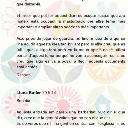
que deixar-la.
El millor que pot fer aquest diari es ocupar l'espai que ara
mateix està ocupant la masturbació per altre tema més
important o ampliar altres seccions més importants.
Aixo ja es de jutjar de guardia, no tinc ni idea de a qui se
l'ha acudit aquesta idea tan brillant però si ell/a creu que es
útil... que la siga fent però en la meua opinió no té utilitat
parlar d'aquest tema perquè no van a aconseguir res, si es
creu que algú es va a posar a llegir aquests documents
està confós.
Respon
Lluna Butler
30.5.14
Bon dia.
Aquesta entrada em pareix una barbaritat, vuic dir el que
diu, crec que la gent hi voltes que no sap el que diu.
Es de veres que n'hi ha gent en contra, com l'església i crec