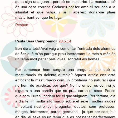
dona siga una guarra perquè es masturbe. La masturbació
és una cosa corrent. Cadascú pot fer amb el seu cos a la
intimitat el que vulga, i si li abelleix donar-se plaer
masturbant-se, que ho faça.
Respon
Paula Sara Campoamor
29.5.14
Bon dia a tots! Avui vaig a comentar l'entrada dels alumnes
de 3er què m'ha paregut prou interessant i a més a més és
un tema molt parlat pels joves, sobretot els homes.
Per començar hem sorgeix una pregunta, per què la
masturbació és dolenta o mala? Aquest article ens està
enfocant la masturbació com un problema no natural i que
no hem de practicar, per què? No ho entec, és com si jo
diguera a una parella que no practicaren el sexe. Pense
que som lliures i podem fer el que vulguem. Per fortuna, dia
a dia tenim molta informació sobre el sexe i moltes ajudes
al voltant nostre per preguntar dubtes, com professor,
metges, infermeres, pares, germans... ja que per sort, hui
en dia, el sexe és un tema que es pot parlar perfectament