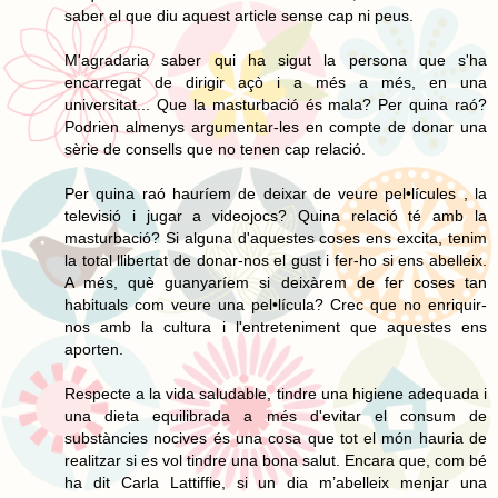
saber el que diu aquest article sense cap ni peus.
M'agradaria saber qui ha sigut la persona que s'ha
encarregat de dirigir açò i a més a més, en una
universitat... Que la masturbació és mala? Per quina raó?
Podrien almenys argumentar-les en compte de donar una
sèrie de consells que no tenen cap relació.
Per quina raó hauríem de deixar de veure pel•lícules , la
televisió i jugar a videojocs? Quina relació té amb la
masturbació? Si alguna d'aquestes coses ens excita, tenim
la total llibertat de donar-nos el gust i fer-ho si ens abelleix.
A més, què guanyaríem si deixàrem de fer coses tan
habituals com veure una pel•lícula? Crec que no enriquir-
nos amb la cultura i l'entreteniment que aquestes ens
aporten.
Respecte a la vida saludable, tindre una higiene adequada i
una dieta equilibrada a més d'evitar el consum de
substàncies nocives és una cosa que tot el món hauria de
realitzar si es vol tindre una bona salut. Encara que, com bé
ha dit Carla Lattiffie, si un dia m’abelleix menjar una