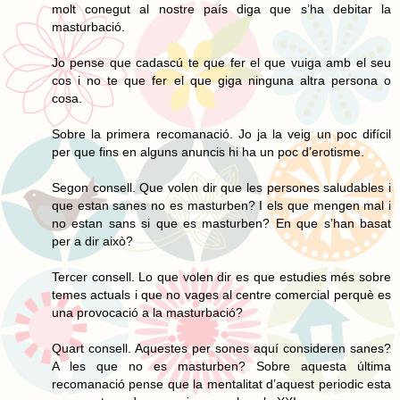
molt conegut al nostre país diga que s’ha debitar la
masturbació.
Jo pense que cadascú te que fer el que vuiga amb el seu
cos i no te que fer el que giga ninguna altra persona o
cosa.
Sobre la primera recomanació. Jo ja la veig un poc difícil
per que fins en alguns anuncis hi ha un poc d’erotisme.
Segon consell. Que volen dir que les persones saludables i
que estan sanes no es masturben? I els que mengen mal i
no estan sans si que es masturben? En que s’han basat
per a dir això?
Tercer consell. Lo que volen dir es que estudies més sobre
temes actuals i que no vages al centre comercial perquè es
una provocació a la masturbació?
Quart consell. Aquestes per sones aquí consideren sanes?
A les que no es masturben? Sobre aquesta última
recomanació pense que la mentalitat d’aquest periodic esta