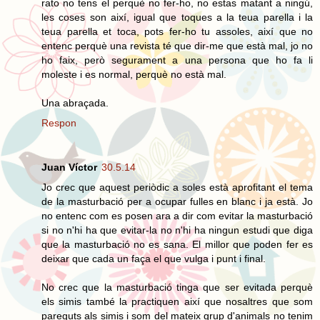
rato no tens el perquè no fer-ho, no estas matant a ningú,
les coses son així, igual que toques a la teua parella i la
teua parella et toca, pots fer-ho tu assoles, així que no
entenc perquè una revista té que dir-me que està mal, jo no
ho faix, però segurament a una persona que ho fa li
moleste i es normal, perquè no està mal.
Una abraçada.
Respon
Juan Víctor
30.5.14
Jo crec que aquest periòdic a soles està aprofitant el tema
de la masturbació per a ocupar fulles en blanc i ja està. Jo
no entenc com es posen ara a dir com evitar la masturbació
si no n'hi ha que evitar-la no n'hi ha ningun estudi que diga
que la masturbació no es sana. El millor que poden fer es
deixar que cada un faça el que vulga i punt i final.
No crec que la masturbació tinga que ser evitada perquè
els simis també la practiquen així que nosaltres que som
pareguts als simis i som del mateix grup d'animals no tenim