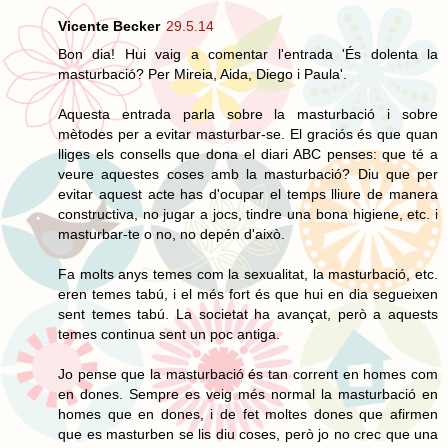
Vicente Becker
29.5.14
Bon dia! Hui vaig a comentar l'entrada 'És dolenta la
masturbació? Per Mireia, Aida, Diego i Paula'.
Aquesta entrada parla sobre la masturbació i sobre
mètodes per a evitar masturbar-se. El graciós és que quan
lliges els consells que dona el diari ABC penses: que té a
veure aquestes coses amb la masturbació? Diu que per
evitar aquest acte has d'ocupar el temps lliure de manera
constructiva, no jugar a jocs, tindre una bona higiene, etc. i
masturbar-te o no, no depén d'això.
Fa molts anys temes com la sexualitat, la masturbació, etc.
eren temes tabú, i el més fort és que hui en dia segueixen
sent temes tabú. La societat ha avançat, però a aquests
temes continua sent un poc antiga.
Jo pense que la masturbació és tan corrent en homes com
en dones. Sempre es veig més normal la masturbació en
homes que en dones, i de fet moltes dones que afirmen
que es masturben se lis diu coses, però jo no crec que una