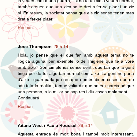
la veuen com a una guarra, i si ho fa un xic o veuen normal,
també creuen que una xica no te dret a fer-se plaer i un xic
si. En resum, la societat pensa que els xic sense tenen mes
dret a fer-se plaer.
Respon
Jose Thompson
28.5.14
Hola, jo pense que el que fan amb aquest tema no té
llògica alguna, per exemple lo de l'higiene que té a vore
amb això? Sòn ximpleries sense sentit que fan que la gent
tinga por de fer algo tan normal com això. La gent no parla
d'això i quan parla jo crec que només diuen coses que no
són tota la realitat, també volia dir que no em pareix bé que
una persona, a lo millor no sap res i diu coses malament...
Continuará
Respon
Aitana West i Paula Roussel
28.5.14
Aquesta entrada és molt bona i també molt interessant.