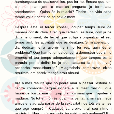
hamburguesa de qualsevol lloc, puc fer-ho. Encara que, em
continue plantejant la mateixa pregunta ja formulada
anteriorment... Quina és la relació? Tindre una vida sana
també vol dir sentir-se bé sexualment.
Després està el tercer consell, ocupar temps lliure de
manera constructiva. Crec que cadascú és lliure, com ja he
dit anteriorment, de fer el que vullga i organitzar el seu
temps amb les activitats que es desitgen. Si m’abelleix un
dia dedicar-me a avorrir-me i no fer res, quin és el
problema? Què han fet un estudi per a demostrar que si no
empres el teu temps adequadament (que tampoc és la
paraula per a definir-ho ja que cadascú fa el que vol)
acabaràs masturbant-te? M'agradaria comprovar eixos
resultats, em pareix tot açò prou absurd.
Ara a més resulta que no podré anar a passar l'estona al
centre comercial perquè incitarà a la masturbació i que
hauré de buscar-me un grup d'amics sans que m'ajuden a
madurar. No tot el món és igual i, la veritat, a mi i als meus
amics ens agrada parlar de la sexualitat i de tots els temes
que açò comprèn. Cadascú va creixent al seu ritme i
existeix la llibertat d'expressió, ho sabien açò realment? Em