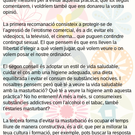
quatre mesures per a evitar aquesta pràctica, que tot seguit
comentarem, i voldríem també que ens donareu la vostra
opinió.
La primera recomanació consisteix a protegir-se de
l'agressió de l'erotisme comercial, és a dir, evitar els
videojocs, la televisió, el cinema... que puguen contindre
contingut sexual. El que pensem és que ens lleven la
llibertat d'elegir a què volem jugar, què volem veure o on
volem posar el nostre ordinador.
El segon consell és adoptar un estil de vida saludable,
cuidar el cos amb una higiene adequada, una dieta
equilibrada i evitar el consum de substàncies nocives. I
nosaltres pensem: però què té a veure la vida saludable
amb la masturbació? Què té a veure la higiene amb aquesta
pràctica? No ho entenem! A més a més, si consumeixes
substàncies addictives com l'alcohol o el tabac, també
t'estaries masturbant?
La tercera forma d'evitar la masturbació és ocupar el temps
lliure de manera constructiva, és a dir, que per a millorar la
teua cultura i formació, per exemple, pots buscar la resposta