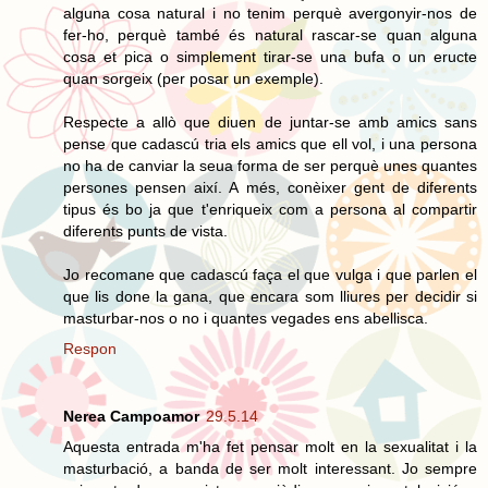
alguna cosa natural i no tenim perquè avergonyir-nos de
fer-ho, perquè també és natural rascar-se quan alguna
cosa et pica o simplement tirar-se una bufa o un eructe
quan sorgeix (per posar un exemple).
Respecte a allò que diuen de juntar-se amb amics sans
pense que cadascú tria els amics que ell vol, i una persona
no ha de canviar la seua forma de ser perquè unes quantes
persones pensen així. A més, conèixer gent de diferents
tipus és bo ja que t'enriqueix com a persona al compartir
diferents punts de vista.
Jo recomane que cadascú faça el que vulga i que parlen el
que lis done la gana, que encara som lliures per decidir si
masturbar-nos o no i quantes vegades ens abellisca.
Respon
Nerea Campoamor
29.5.14
Aquesta entrada m'ha fet pensar molt en la sexualitat i la
masturbació, a banda de ser molt interessant. Jo sempre