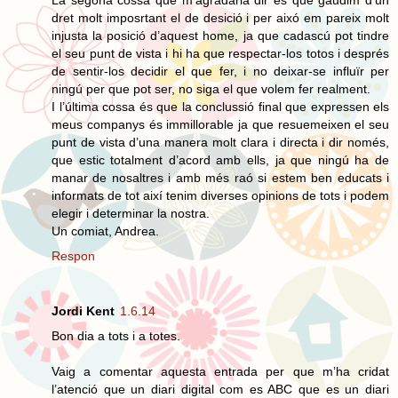
dret molt imposrtant el de desició i per aixó em pareix molt
injusta la posició d’aquest home, ja que cadascú pot tindre
el seu punt de vista i hi ha que respectar-los totos i després
de sentir-los decidir el que fer, i no deixar-se influïr per
ningú per que pot ser, no siga el que volem fer realment.
I l’última cossa és que la conclussió final que expressen els
meus companys és immillorable ja que resuemeixen el seu
punt de vista d’una manera molt clara i directa i dir només,
que estic totalment d’acord amb ells, ja que ningú ha de
manar de nosaltres i amb més raó si estem ben educats i
informats de tot així tenim diverses opinions de tots i podem
elegir i determinar la nostra.
Un comiat, Andrea.
Respon
Jordi Kent
1.6.14
Bon dia a tots i a totes.
Vaig a comentar aquesta entrada per que m’ha cridat
l’atenció que un diari digital com es ABC que es un diari