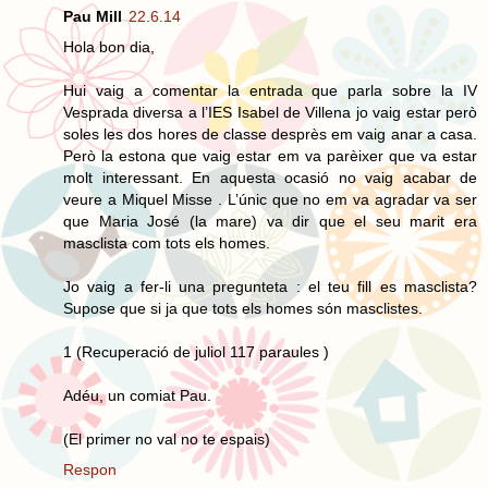
Pau Mill
22.6.14
Hola bon dia,
Hui vaig a comentar la entrada que parla sobre la IV
Vesprada diversa a l’IES Isabel de Villena jo vaig estar però
soles les dos hores de classe desprès em vaig anar a casa.
Però la estona que vaig estar em va parèixer que va estar
molt interessant. En aquesta ocasió no vaig acabar de
veure a Miquel Misse . L’únic que no em va agradar va ser
que Maria José (la mare) va dir que el seu marit era
masclista com tots els homes.
Jo vaig a fer-li una pregunteta : el teu fill es masclista?
Supose que si ja que tots els homes són masclistes.
1 (Recuperació de juliol 117 paraules )
Adéu, un comiat Pau.
(El primer no val no te espais)
Respon