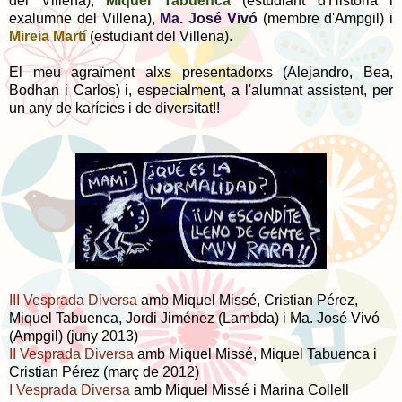
del Villena),
Miquel Tabuenca
(estudiant d'Història i
exalumne del Villena),
Ma. José Vivó
(membre d'Ampgil) i
Mireia Martí
(estudiant del Villena).
El meu agraïment alxs presentadorxs (Alejandro, Bea,
Bodhan i Carlos) i, especialment, a l'alumnat assistent, per
un any de karícies i de diversitat!!
III Vesprada Diversa
amb Miquel Missé, Cristian Pérez,
Miquel Tabuenca, Jordi Jiménez (Lambda) i Ma. José Vivó
(Ampgil) (juny 2013)
II Vesprada Diversa
amb Miquel Missé, Miquel Tabuenca i
Cristian Pérez (març de 2012)
I Vesprada Diversa
amb Miquel Missé i Marina Collell