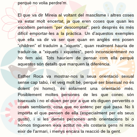
perquè no volia perdre'm.
El que va dir Mireia al voltant del masclisme i altres coses
va estar molt encertat, ja que eren coses que quan les
escoltem pensem “per descomptat”, però després és més
difícil emportar-les a la pràctica. Un d'aquestos exemples
que ella va dir va ser que quan en anglès ens posen
“children” el traduïm a “xiquets”, quan realment hauria de
traduïr-se a “xiquets i xiquetes”, però inconscientment no
ho fem així. Tots hauríem de pensar com ella perquè
aquestos són detalls que marquen la diferència.
Esther Roca va mostrar-nos la seua orientació sexual
sense cap tabú, i el veig molt bé, perquè ser bisexual no és
dolent (ni homo), és solament una orientació més.
Posiblement moltes persones de les que conec són
bisexuals i no el diuen per por a que els diguen pervertits o
coses semblants, cosa que no entenc per què pasa. No li
importa el que pensen de ella (especialment per els seus
gusts), i si les demés persones amb orientacions bi o
homos tingueren eixa actitut no els costaria gens ni mica
eixir de l'armari, i menys encara la reacció de la gent.