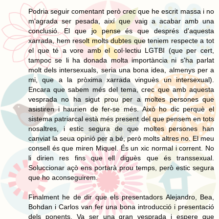
Podria seguir comentant però crec que he escrit massa i no
m'agrada ser pesada, així que vaig a acabar amb una
conclusió. El que jo pense és que després d'aquesta
xarrada, hem resolt molts dubtes que teniem respecte a tot
el que té a vore amb el col·lectiu LGTBI (que per cert,
tampoc se li ha donada molta importància ni s'ha parlat
molt dels intersexuals, seria una bona idea, almenys per a
mi, que a la pròxima xarrada vinguès un intersexual).
Encara que sabem més del tema, crec que amb aquesta
vesprada no ha sigut prou per a moltes persones que
asistiren i haurien de fer-se més. Això ho dic perquè el
sistema patriarcal està més present del que pensem en tots
nosaltres, i estic segura de que moltes persones han
canviat la seua opinió per a bé, però molts altres no. El meu
consell és que miren Miquel. És un xic normal i corrent. No
li dirien res fins que ell diguès que és transsexual.
Soluccionar açò ens portarà prou temps, però estic segura
que ho aconseguirem.
Finalment he de dir que els presentadors Alejandro, Bea,
Bohdan i Carlos van fer una bona introducció i presentació
dels ponents. Va ser una gran vesprada i espere que