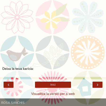
Deixa la teua karícia:
‹
›
Inici
Visualitza la versió per a web
ROSA SANCHIS