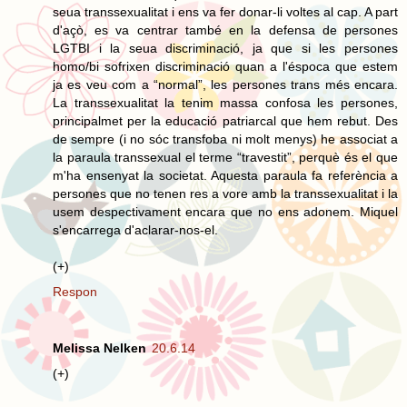
seua transsexualitat i ens va fer donar-li voltes al cap. A part
d'açò, es va centrar també en la defensa de persones
LGTBI i la seua discriminació, ja que si les persones
homo/bi sofrixen discriminació quan a l'éspoca que estem
ja es veu com a “normal”, les persones trans més encara.
La transsexualitat la tenim massa confosa les persones,
principalmet per la educació patriarcal que hem rebut. Des
de sempre (i no sóc transfoba ni molt menys) he associat a
la paraula transsexual el terme “travestit”, perquè és el que
m'ha ensenyat la societat. Aquesta paraula fa referència a
persones que no tenen res a vore amb la transsexualitat i la
usem despectivament encara que no ens adonem. Miquel
s'encarrega d'aclarar-nos-el.
(+)
Respon
Melissa Nelken
20.6.14
(+)