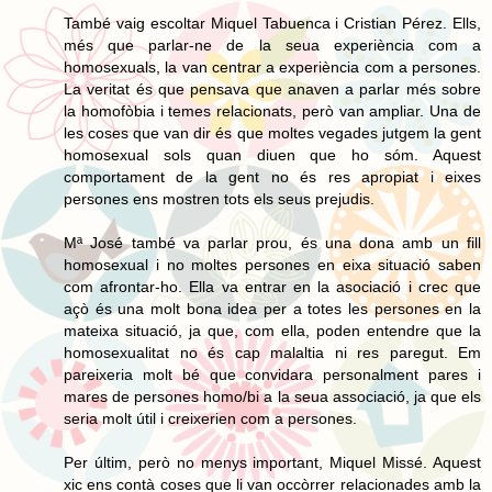
També vaig escoltar Miquel Tabuenca i Cristian Pérez. Ells,
més que parlar-ne de la seua experiència com a
homosexuals, la van centrar a experiència com a persones.
La veritat és que pensava que anaven a parlar més sobre
la homofòbia i temes relacionats, però van ampliar. Una de
les coses que van dir és que moltes vegades jutgem la gent
homosexual sols quan diuen que ho sóm. Aquest
comportament de la gent no és res apropiat i eixes
persones ens mostren tots els seus prejudis.
Mª José també va parlar prou, és una dona amb un fill
homosexual i no moltes persones en eixa situació saben
com afrontar-ho. Ella va entrar en la asociació i crec que
açò és una molt bona idea per a totes les persones en la
mateixa situació, ja que, com ella, poden entendre que la
homosexualitat no és cap malaltia ni res paregut. Em
pareixeria molt bé que convidara personalment pares i
mares de persones homo/bi a la seua associació, ja que els
seria molt útil i creixerien com a persones.
Per últim, però no menys important, Miquel Missé. Aquest
xic ens contà coses que li van occòrrer relacionades amb la