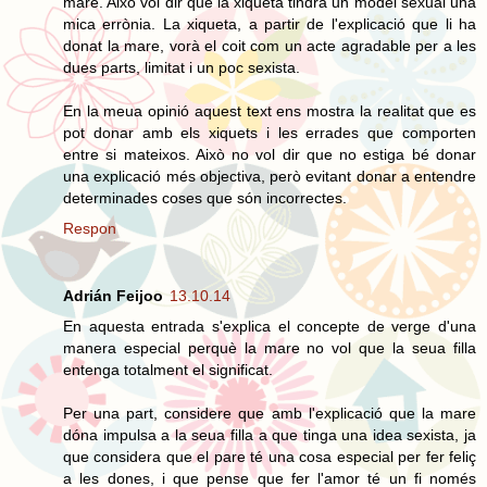
mare. Això vol dir que la xiqueta tindrà un model sexual una
mica errònia. La xiqueta, a partir de l'explicació que li ha
donat la mare, vorà el coit com un acte agradable per a les
dues parts, limitat i un poc sexista.
En la meua opinió aquest text ens mostra la realitat que es
pot donar amb els xiquets i les errades que comporten
entre si mateixos. Això no vol dir que no estiga bé donar
una explicació més objectiva, però evitant donar a entendre
determinades coses que són incorrectes.
Respon
Adrián Feijoo
13.10.14
En aquesta entrada s'explica el concepte de verge d'una
manera especial perquè la mare no vol que la seua filla
entenga totalment el significat.
Per una part, considere que amb l'explicació que la mare
dóna impulsa a la seua filla a que tinga una idea sexista, ja
que considera que el pare té una cosa especial per fer feliç
a les dones, i que pense que fer l'amor té un fi només