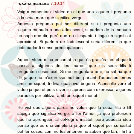
roxana mariana
7.10.14
Vaig a comentar el vídeo en el que una xiqueta li pregunta
a la seua mare què significa verge.
Aquesta pregunta pot ser diferent si et pregunta una
xiqueta menuda o una adolescent, si parlem de la menuda
no saps que dir, però que no s'espante i tinga un significat
aproximat. Si parlem de l'adolescent seria diferent ja que
pots parlar-li sense preocupacions.
Aquest vídeo m'ha encantat ja que és graciós i és el que li
passa a algunes de les mares, que els seus fills li
pregunten coses així. Si me preguntara ami, no sabria que
dir, ja que no m'expresse molt be, parlant d'aquestos temes
amb un xiquet, li diria qualsevol bogeria. Aconselle vore el
vídeo ja que et pots divertir i aprens com expressar algunes
paraules per utilitzar amb un xiquet menut.
He vist que alguns pares no volen que la seua filla o fill
sàpiga què significa verge, o fer l'amor, ja que preferixen
que ho aprenguen al col·legi o institut, però aquesta idea
pense que és una ximpleria ja que el xiquet per curiositat
pot fer coses, com no les entenen no saben què fan, i hi ha