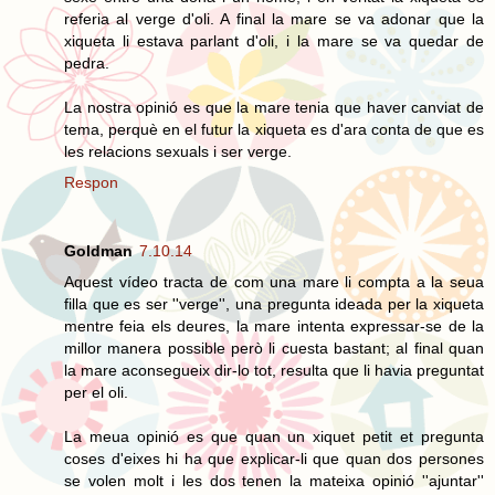
referia al verge d'oli. A final la mare se va adonar que la
xiqueta li estava parlant d'oli, i la mare se va quedar de
pedra.
La nostra opinió es que la mare tenia que haver canviat de
tema, perquè en el futur la xiqueta es d'ara conta de que es
les relacions sexuals i ser verge.
Respon
Goldman
7.10.14
Aquest vídeo tracta de com una mare li compta a la seua
filla que es ser ''verge'', una pregunta ideada per la xiqueta
mentre feia els deures, la mare intenta expressar-se de la
millor manera possible però li cuesta bastant; al final quan
la mare aconsegueix dir-lo tot, resulta que li havia preguntat
per el oli.
La meua opinió es que quan un xiquet petit et pregunta
coses d'eixes hi ha que explicar-li que quan dos persones
se volen molt i les dos tenen la mateixa opinió ''ajuntar''