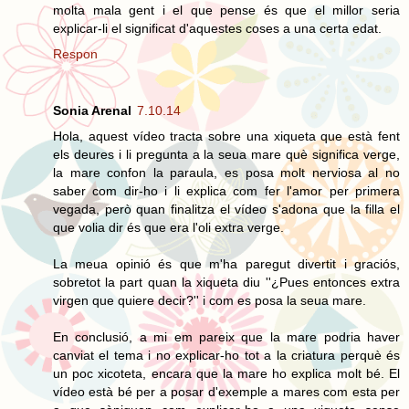
molta mala gent i el que pense és que el millor seria
explicar-li el significat d'aquestes coses a una certa edat.
Respon
Sonia Arenal
7.10.14
Hola, aquest vídeo tracta sobre una xiqueta que està fent
els deures i li pregunta a la seua mare què significa verge,
la mare confon la paraula, es posa molt nerviosa al no
saber com dir-ho i li explica com fer l'amor per primera
vegada, però quan finalitza el vídeo s'adona que la filla el
que volia dir és que era l'oli extra verge.
La meua opinió és que m'ha paregut divertit i graciós,
sobretot la part quan la xiqueta diu ''¿Pues entonces extra
virgen que quiere decir?'' i com es posa la seua mare.
En conclusió, a mi em pareix que la mare podria haver
canviat el tema i no explicar-ho tot a la criatura perquè és
un poc xicoteta, encara que la mare ho explica molt bé. El
vídeo està bé per a posar d'exemple a mares com esta per