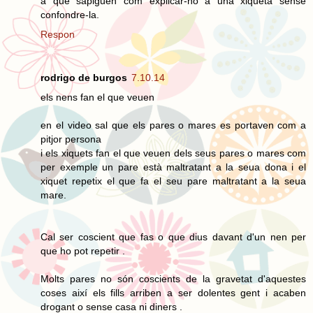
a que sàpiguen com explicar-ho a una xiqueta sense
confondre-la.
Respon
rodrigo de burgos
7.10.14
els nens fan el que veuen
en el video sal que els pares o mares es portaven com a
pitjor persona
i els xiquets fan el que veuen dels seus pares o mares com
per exemple un pare està maltratant a la seua dona i el
xiquet repetix el que fa el seu pare maltratant a la seua
mare.
Cal ser coscient que fas o que dius davant d'un nen per
que ho pot repetir .
Molts pares no són coscients de la gravetat d'aquestes
coses així els fills arriben a ser dolentes gent i acaben
drogant o sense casa ni diners .