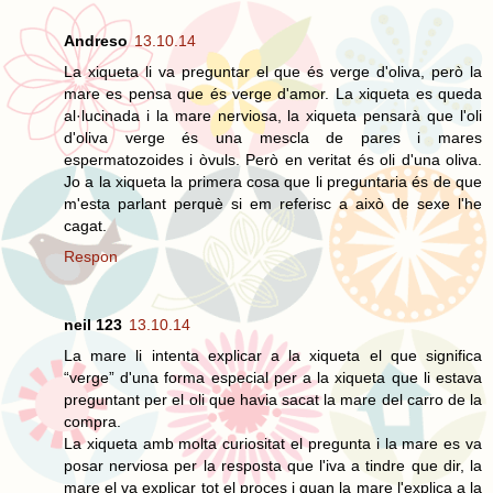
Andreso
13.10.14
La xiqueta li va preguntar el que és verge d'oliva, però la
mare es pensa que és verge d'amor. La xiqueta es queda
al·lucinada i la mare nerviosa, la xiqueta pensarà que l'oli
d'oliva verge és una mescla de pares i mares
espermatozoides i òvuls. Però en veritat és oli d'una oliva.
Jo a la xiqueta la primera cosa que li preguntaria és de que
m'esta parlant perquè si em referisc a això de sexe l'he
cagat.
Respon
neil 123
13.10.14
La mare li intenta explicar a la xiqueta el que significa
“verge” d'una forma especial per a la xiqueta que li estava
preguntant per el oli que havia sacat la mare del carro de la
compra.
La xiqueta amb molta curiositat el pregunta i la mare es va
posar nerviosa per la resposta que l'iva a tindre que dir, la
mare el va explicar tot el proces i quan la mare l'explica a la