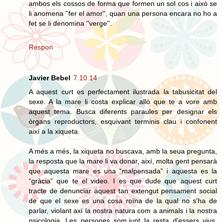
ambos els cossos de forma que formen un sol cos i això se
li anomena ''fer el amor'', quan una persona encara no ho a
fet se li denomina ''verge''.
Respon
Javier Bebel
7.10.14
A aquest curt es perfectament ilustrada la tabusicitat del
sexe. A la mare li costa explicar allò que te a vore amb
aquest tema. Busca diferents paraules per designar els
òrgans reproductors, esquivant terminis clau i confonent
així a la xiqueta.
A més a més, la xiqueta no buscava, amb la seua pregunta,
la resposta que la mare li va donar, així, molta gent pensarà
que aquesta mare es una “malpensada” i aquesta es la
“gràcia” que te el video. I es que dude que aquest curt
tracte de denunciar aquest tan extengut pensament social
de que el sexe es una cosa roïna de la qual no s'ha de
parlar, violant axí la nostra natura com a animals i la nostra
psicologia. Les persones som,junt la resta d'essers vius,