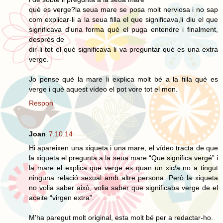
què es verge?la seua mare se posa molt nerviosa i no sap
com explicar-li a la seua filla el que significava,li diu el que
significava d'una forma què el puga entendre i finalment,
després de
dir-li tot el què significava li va preguntar què es una extra
verge.
Jo pense què la mare li explica molt bé a la filla què es
verge i què aquest vídeo el pot vore tot el mon.
Respon
Joan
7.10.14
Hi apareixen una xiqueta i una mare, el vídeo tracta de que
la xiqueta el pregunta a la seua mare “Que significa vergé” i
la mare el explica que verge es quan un xic/a no a tingut
ninguna relació sexual amb altre persona. Però la xiqueta
no volia saber això, volia saber que significaba verge de el
aceite “virgen extra”.
M'ha paregut molt original, esta molt bé per a redactar-ho.