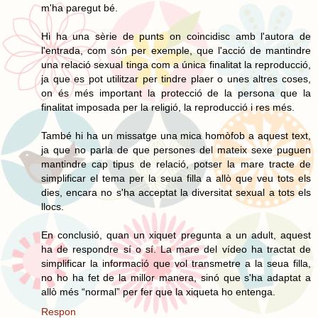
m'ha paregut bé.
Hi ha una sèrie de punts on coincidisc amb l'autora de
l'entrada, com són per exemple, que l'acció de mantindre
una relació sexual tinga com a única finalitat la reproducció,
ja que es pot utilitzar per tindre plaer o unes altres coses,
on és més important la protecció de la persona que la
finalitat imposada per la religió, la reproducció i res més.
També hi ha un missatge una mica homòfob a aquest text,
ja que no parla de que persones del mateix sexe puguen
mantindre cap tipus de relació, potser la mare tracte de
simplificar el tema per la seua filla a allò que veu tots els
dies, encara no s'ha acceptat la diversitat sexual a tots els
llocs.
En conclusió, quan un xiquet pregunta a un adult, aquest
ha de respondre sí o sí. La mare del vídeo ha tractat de
simplificar la informació que vol transmetre a la seua filla,
no ho ha fet de la millor manera, sinó que s'ha adaptat a
allò més “normal” per fer que la xiqueta ho entenga.
Respon