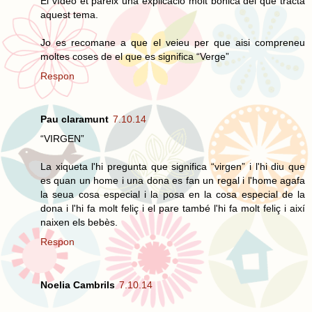
El vídeo et pareix una explicació molt bonica del que tracta
aquest tema.
Jo es recomane a que el veieu per que aisi compreneu
moltes coses de el que es significa “Verge”
Respon
Pau claramunt
7.10.14
“VIRGEN”
La xiqueta l'hi pregunta que significa “virgen” i l'hi diu que
es quan un home i una dona es fan un regal i l'home agafa
la seua cosa especial i la posa en la cosa especial de la
dona i l'hi fa molt feliç i el pare també l'hi fa molt feliç i així
naixen els bebès.
Respon
Noelia Cambrils
7.10.14