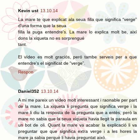
Kevin ust
13.10.14
La mare te que explicat ala seua filla que significa “verge”
d'una forma que la seua
filla la puga entendre's. La mare lo explica molt be, així
dons la xiqueta no es sorprengué
tant.
El vídeo es molt graciós, peró tambe serveis per a que
entendre's el significat de “verge”.
Respon
Daniel352
13.10.14
A mi me pareix un vídeo molt interessant i raonable per part
de la mare. La xiqueta li pregunta que significa verge i la
mare li diu la resposta de la pregunta que a entès, però la
mare no sabia que la seua xiqueta havia llegit la paraula en
un bot de oli. Quant la mare va acabar la explicació li va
preguntar que que significa extra verge i a les hores la
mare ja sabia perquè li havia preguntat això.