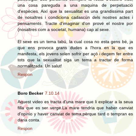
una cosa pareguda a una maquina de perpetuació
d'espècies. Així que la sexualitat es una grandissima part
de nosaltres i condiciona cadascún dels nostres actes i
pensaments. Tracte d'imaginar d'on prové el nostre por
(nosaltres com a societat, humana) cap al sexe.
El sexe es un tema tabú, la cual cosa no esta gens bé, ja
que ens provoca grans dudes a l'hora en la que es
manifesta, els jovens solen sofrir per açò i degem fer entre
tots que la sexualitat siga un tema a tractar de forma
normalitzada. Un salut!
Respon
Boro Becker
7.10.14
Aquest video es tracta d'una mare que li explicar a la seua
filla que es ser verge.La mare tendria que haber canviat
d'opinio y haver canviat de tema,pèrque tard o tempran es
daria conta.
Respon