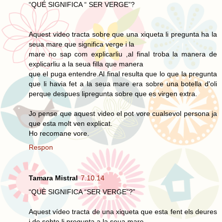
“QUÉ SIGNIFICA “ SER VERGE”?
Aquest video tracta sobre que una xiqueta li pregunta ha la
seua mare que significa verge i la
mare no sap com explicarliu ,al final troba la manera de
explicarliu a la seua filla que manera
que el puga entendre.Al final resulta que lo que la pregunta
que li havia fet a la seua mare era sobre una botella d'oli
perque despues lipregunta sobre que es virgen extra.
Jo pense que aquest video el pot vore cualsevol persona ja
que esta molt ven explicat.
Ho recomane vore.
Respon
Tamara Mistral
7.10.14
“QUÈ SIGNIFICA “SER VERGE”?”
Aquest vídeo tracta de una xiqueta que esta fent els deures
i de sobte li pregunta a la seua mare