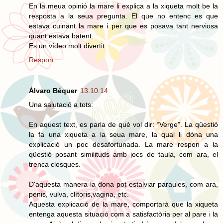
En la meua opinió la mare li explica a la xiqueta molt be la
resposta a la seua pregunta. El que no entenc es que
estava cuinant la mare i per que es posava tant nerviosa
quant estava batent.
Es un vídeo molt divertit.
Respon
Álvaro Béquer
13.10.14
Una salutació a tots:
En aquest text, es parla de què vol dir: “Verge”. La qüestió
la fa una xiqueta a la seua mare, la qual li dóna una
explicació un poc desafortunada. La mare respon a la
qüestió posant similituds amb jocs de taula, com ara, el
trenca closques.
D'aquesta manera la dona pot estalviar paraules, com ara,
penis, vulva, clítoris,vagina, etc.
Aquesta explicació de la mare, comportarà que la xiqueta
entenga aquesta situació com a satisfactòria per al pare i la