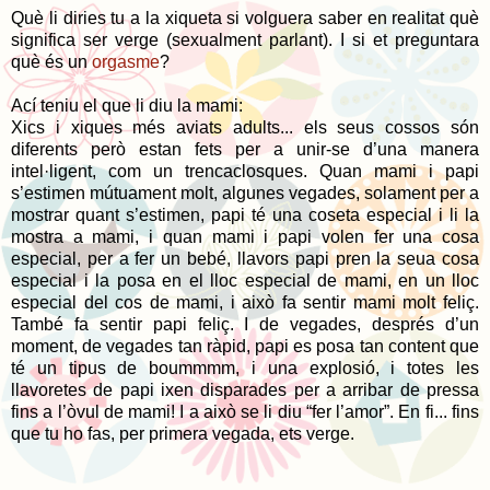
Què li diries tu a la xiqueta si volguera saber en realitat què
significa ser verge (sexualment parlant). I si et preguntara
què és un
orgasme
?
Ací teniu el que li diu la mami:
Xics i xiques més aviats adults... els seus cossos són
diferents però estan fets per a unir-se d’una manera
intel·ligent, com un trencaclosques. Quan mami i papi
s’estimen mútuament molt, algunes vegades, solament per a
mostrar quant s’estimen, papi té una coseta especial i li la
mostra a mami, i quan mami i papi volen fer una cosa
especial, per a fer un bebé, llavors papi pren la seua cosa
especial i la posa en el lloc especial de mami, en un lloc
especial del cos de mami, i això fa sentir mami molt feliç.
També fa sentir papi feliç. I de vegades, després d’un
moment, de vegades tan ràpid, papi es posa tan content que
té un tipus de boummmm, i una explosió, i totes les
llavoretes de papi ixen disparades per a arribar de pressa
fins a l’òvul de mami! I a això se li diu “fer l’amor”. En fi... fins
que tu ho fas, per primera vegada, ets verge.