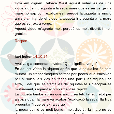
Hola em diguen Rebeca West aquest vídeo es de una
xiqueta que li pregunta a la seua mare que es ser verge i la
mare no sap com explicar-se'l perquè la xiqueta te uns 8
anys , al final de el vídeo la xiqueta li pregunta a la mare
que es ser extra verge.
Aquest vídeo m'agrada molt perquè es molt divertit i molt
gracios.
Respon
javi beker
14.10.14
Avui vaig a comentar el vídeo “Que significa verge”.
En aquest vídeo la xiqueta aprèn que la sexualitat és com
muntar un trencaclosques format per peces que encaixen
per si soles: els xics en tenen una part i les xiques una
altra, i del que es tracta és de rejuntar-se i d'acoplar-se
mútuament, i aquest acomplament és ràpid!!.
La xiqueta també aprèn que això crea felicitat sobretot per
als xics,quan la mare va acabar l'explicació la seva filla li va
preguntar “i que es extra verge”
la meua opinió es molt bonic i molt divertit, la mare no se