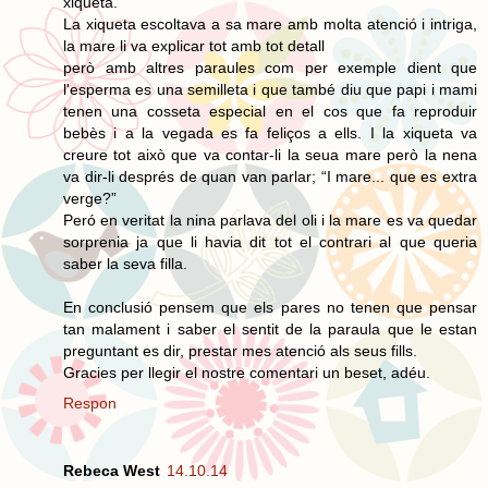
xiqueta.
La xiqueta escoltava a sa mare amb molta atenció i intriga,
la mare li va explicar tot amb tot detall
però amb altres paraules com per exemple dient que
l'esperma es una semilleta i que també diu que papi i mami
tenen una cosseta especial en el cos que fa reproduir
bebès i a la vegada es fa feliços a ells. I la xiqueta va
creure tot això que va contar-li la seua mare però la nena
va dir-li després de quan van parlar; “I mare... que es extra
verge?”
Peró en veritat la nina parlava del oli i la mare es va quedar
sorprenia ja que li havia dit tot el contrari al que queria
saber la seva filla.
En conclusió pensem que els pares no tenen que pensar
tan malament i saber el sentit de la paraula que le estan
preguntant es dir, prestar mes atenció als seus fills.
Gracies per llegir el nostre comentari un beset, adéu.
Respon
Rebeca West
14.10.14