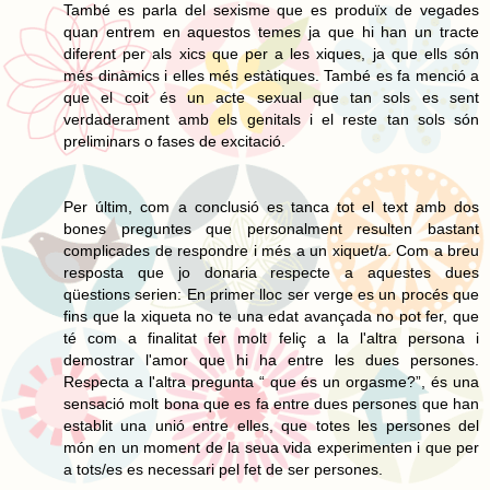
També es parla del sexisme que es produïx de vegades
quan entrem en aquestos temes ja que hi han un tracte
diferent per als xics que per a les xiques, ja que ells són
més dinàmics i elles més estàtiques. També es fa menció a
que el coit és un acte sexual que tan sols es sent
verdaderament amb els genitals i el reste tan sols són
preliminars o fases de excitació.
Per últim, com a conclusió es tanca tot el text amb dos
bones preguntes que personalment resulten bastant
complicades de respondre i més a un xiquet/a. Com a breu
resposta que jo donaria respecte a aquestes dues
qüestions serien: En primer lloc ser verge es un procés que
fins que la xiqueta no te una edat avançada no pot fer, que
té com a finalitat fer molt feliç a la l'altra persona i
demostrar l'amor que hi ha entre les dues persones.
Respecta a l'altra pregunta “ que és un orgasme?”, és una
sensació molt bona que es fa entre dues persones que han
establit una unió entre elles, que totes les persones del
món en un moment de la seua vida experimenten i que per
a tots/es es necessari pel fet de ser persones.