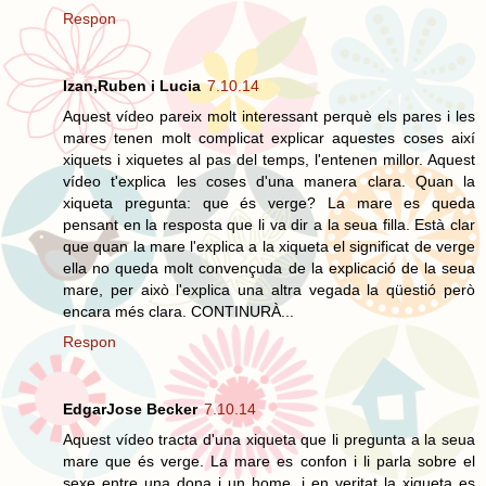
Respon
Izan,Ruben i Lucia
7.10.14
Aquest vídeo pareix molt interessant perquè els pares i les
mares tenen molt complicat explicar aquestes coses així
xiquets i xiquetes al pas del temps, l'entenen millor. Aquest
vídeo t'explica les coses d'una manera clara. Quan la
xiqueta pregunta: que és verge? La mare es queda
pensant en la resposta que li va dir a la seua filla. Està clar
que quan la mare l'explica a la xiqueta el significat de verge
ella no queda molt convençuda de la explicació de la seua
mare, per això l'explica una altra vegada la qüestió però
encara més clara. CONTINURÀ...
Respon
EdgarJose Becker
7.10.14
Aquest vídeo tracta d'una xiqueta que li pregunta a la seua
mare que és verge. La mare es confon i li parla sobre el
sexe entre una dona i un home, i en veritat la xiqueta es