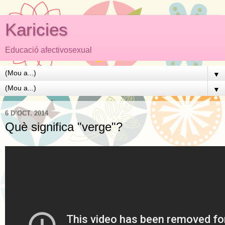
Karicies
Educació afectivosexual
▼
▼
6 D’OCT. 2014
Què significa "verge"?