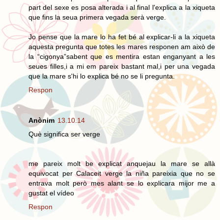
part del sexe es posa alterada i al final l'explica a la xiqueta
que fins la seua primera vegada serà verge.
Jo pense que la mare lo ha fet bé al explicar-li a la xiqueta
aquesta pregunta que totes les mares responen am això de
la “cigonya”sabent que es mentira estan enganyant a les
seues filles,i a mi em pareix bastant mal,i per una vegada
que la mare s'hi lo explica bé no se li pregunta.
Respon
Anònim
13.10.14
Què significa ser verge
me pareix molt be explicat anquejau la mare se allà
equivocat per Calaceit verge la niña pareixia que no se
entrava molt però mes alant se lo explicara mijor me a
gustat el vídeo
Respon