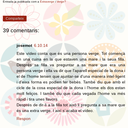
Entrada ja publicada com a
Extraverge
i
Verge?
Comparteix
39 comentaris:
josemot
6.10.14
Este vídeo conta que és una persona verge. Tot començà
en una cuina en la que estaven una mare i la seua filla.
Després sa filla va preguntar a sa mare que era una
persona verge i ella va dir que l'aparell especial de la dona i
el de l'home tenien que ajuntar-se d'una manera intel·ligent
i d'eixa forma es podien fer bebès. També diu que amb el
cicle de la cosa especial de la dona i l'home els dos estan
molt feliços. I també diu que cada vegada l'home va més
ràpid i tira unes llavors.
Després de dir-li a la filla tot això li pregunta a sa mare que
és una extra verge. I així s´acaba el vídeo.
Respon