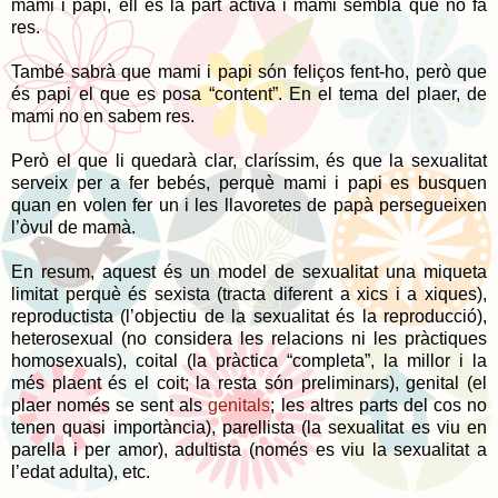
mami i papi, ell és la part activa i mami sembla que no fa
res.
També sabrà que mami i papi són feliços fent-ho, però que
és papi el que es posa “content”. En el tema del plaer, de
mami no en sabem res.
Però el que li quedarà clar, claríssim, és que la sexualitat
serveix per a fer bebés, perquè mami i papi es busquen
quan en volen fer un i les llavoretes de papà persegueixen
l’òvul de mamà.
En resum, aquest és un model de sexualitat una miqueta
limitat perquè és sexista (tracta diferent a xics i a xiques),
reproductista (l’objectiu de la sexualitat és la reproducció),
heterosexual (no considera les relacions ni les pràctiques
homosexuals), coital (la pràctica “completa”, la millor i la
més plaent és el coit; la resta són preliminars), genital (el
plaer només se sent als
genitals
; les altres parts del cos no
tenen quasi importància), parellista (la sexualitat es viu en
parella i per amor), adultista (només es viu la sexualitat a
l’edat adulta), etc.