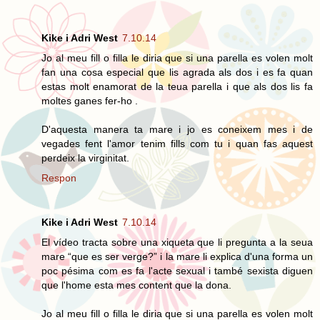
Kike i Adri West
7.10.14
Jo al meu fill o filla le diria que si una parella es volen molt
fan una cosa especial que lis agrada als dos i es fa quan
estas molt enamorat de la teua parella i que als dos lis fa
moltes ganes fer-ho .
D'aquesta manera ta mare i jo es coneixem mes i de
vegades fent l'amor tenim fills com tu i quan fas aquest
perdeix la virginitat.
Respon
Kike i Adri West
7.10.14
El vídeo tracta sobre una xiqueta que li pregunta a la seua
mare “que es ser verge?” i la mare li explica d'una forma un
poc pésima com es fa l'acte sexual i també sexista diguen
que l'home esta mes content que la dona.
Jo al meu fill o filla le diria que si una parella es volen molt