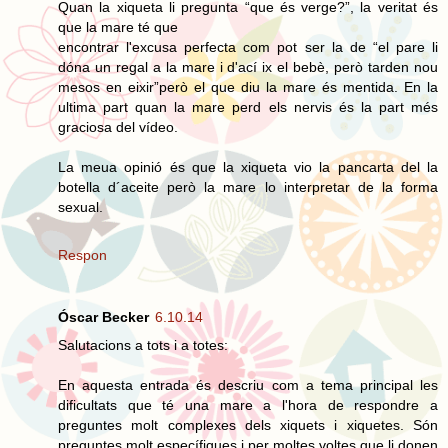
Quan la xiqueta li pregunta “que és verge?”, la veritat és
que la mare té que
encontrar l'excusa perfecta com pot ser la de “el pare li
dóna un regal a la mare i d'ací ix el bebè, però tarden nou
mesos en eixir”però el que diu la mare és mentida. En la
ultima part quan la mare perd els nervis és la part més
graciosa del vídeo.
La meua opinió és que la xiqueta vio la pancarta del la
botella d´aceite però la mare lo interpretar de la forma
sexual.
Respon
Óscar Becker
6.10.14
Salutacions a tots i a totes:
En aquesta entrada és descriu com a tema principal les
dificultats que té una mare a l'hora de respondre a
preguntes molt complexes dels xiquets i xiquetes. Són
preguntes molt específiques i per moltes voltes que li donen