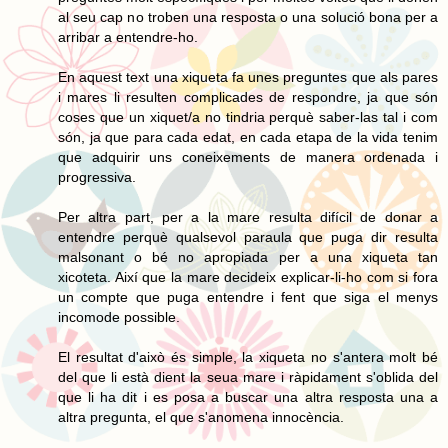
al seu cap no troben una resposta o una solució bona per a
arribar a entendre-ho.
En aquest text una xiqueta fa unes preguntes que als pares
i mares li resulten complicades de respondre, ja que són
coses que un xiquet/a no tindria perquè saber-las tal i com
són, ja que para cada edat, en cada etapa de la vida tenim
que adquirir uns coneixements de manera ordenada i
progressiva.
Per altra part, per a la mare resulta difícil de donar a
entendre perquè qualsevol paraula que puga dir resulta
malsonant o bé no apropiada per a una xiqueta tan
xicoteta. Així que la mare decideix explicar-li-ho com si fora
un compte que puga entendre i fent que siga el menys
incomode possible.
El resultat d'això és simple, la xiqueta no s'antera molt bé
del que li està dient la seua mare i ràpidament s'oblida del
que li ha dit i es posa a buscar una altra resposta una a
altra pregunta, el que s'anomena innocència.