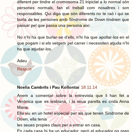
diferent per tindre el cromosoma 21 tripiclat a lo normal són
persones normals, fan el treball com nosaltres i son
responsables. Qui diga que són diferents no te raó i qui se
burla de les persones amb Síndrome de Down tíndrien que
passar pel que passa una persona així.
No n'hi ha que burlar-se d'ells, n'hi ha que apollar-los en el
que pogam i si els vetgem pel carrer i necessiten atjuda n'hi
ha que atjudar-los.
Adeu
Respon
Noelia Cambrils i Pau Kollontai
18.11.14
Anem a comentar sobre la entrevista que li han fet a
Verònica que es lesbiana, i la seua parella es crida Anna
Maria.
Ella viu en un hotel especial per als que tenen Síndrome de
Down, ella tenia
les seues propies claus per a entrar en casa.
En cada casa hi ha un educador, però el educador no pren