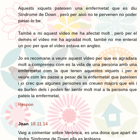
Aquests xiquets pateixen una emfermetat que es diu
Síndrome de Down , però per això no te pervenen no poder
pasar-lo be.
També a mi aquest vídeo me ha afectat molt , però per el
demés el vídeo me ha agradat molt, també no me enterat
un poc per que el vídeo estava en angles.
Jo es recomane a veure aquest vídeo per que es agradara
molt a compreneu com es la vida de una persona amb una
emfermetat com la que tenen aquestos xiquets i per a
veure com les passe a pesar de la enfermetat que pateixen
i jo crec que algunes persones es creuen majors que els i
es burlen dels i poden fer sentir molt mal a la persona que
pateix la emfermetat.
Respon
Joan
18.11.14
Vaig a comentar sobre Verònica, es una dona que apart de
tindre Síndrome de Down ella es lesbiana.