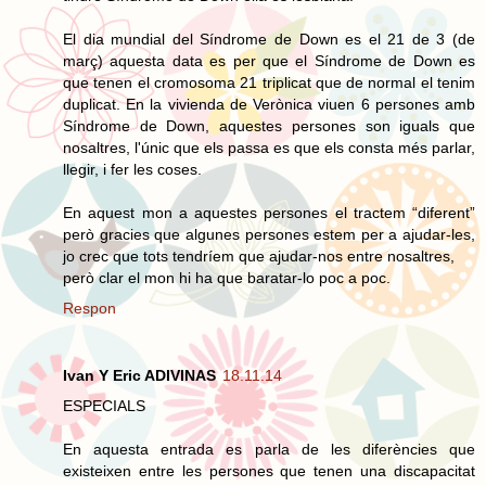
El dia mundial del Síndrome de Down es el 21 de 3 (de
març) aquesta data es per que el Síndrome de Down es
que tenen el cromosoma 21 triplicat que de normal el tenim
duplicat. En la vivienda de Verònica viuen 6 persones amb
Síndrome de Down, aquestes persones son iguals que
nosaltres, l'únic que els passa es que els consta més parlar,
llegir, i fer les coses.
En aquest mon a aquestes persones el tractem “diferent”
però gracies que algunes persones estem per a ajudar-les,
jo crec que tots tendríem que ajudar-nos entre nosaltres,
però clar el mon hi ha que baratar-lo poc a poc.
Respon
Ivan Y Eric ADIVINAS
18.11.14
ESPECIALS
En aquesta entrada es parla de les diferències que
existeixen entre les persones que tenen una discapacitat