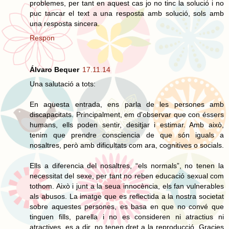
problemes, per tant en aquest cas jo no tinc la solució i no
puc tancar el text a una resposta amb solució, sols amb
una resposta sincera.
Respon
Álvaro Bequer
17.11.14
Una salutació a tots:
En aquesta entrada, ens parla de les persones amb
discapacitats. Principalment, em d'observar que con éssers
humans, ells poden sentir, desitjar i estimar. Amb això,
tenim que prendre consciencia de que són iguals a
nosaltres, però amb dificultats com ara, cognitives o socials.
Ells a diferencia del nosaltres, “els normals”, no tenen la
necessitat del sexe, per tant no reben educació sexual com
tothom. Això i junt a la seua innocència, els fan vulnerables
als abusos. La imatge que es reflectida a la nostra societat
sobre aquestes persones, es basa en que no convé que
tinguen fills, parella i no es consideren ni atractius ni
atractives, es a dir, no tenen dret a la reproducció. Gracies