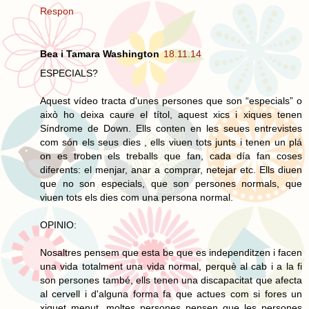
Respon
Bea i Tamara Washington
18.11.14
ESPECIALS?
Aquest vídeo tracta d'unes persones que son “especials” o
això ho deixa caure el títol, aquest xics i xiques tenen
Síndrome de Down. Ells conten en les seues entrevistes
com són els seus dies , ells viuen tots junts i tenen un plá
on es troben els treballs que fan, cada día fan coses
diferents: el menjar, anar a comprar, netejar etc. Ells diuen
que no son especials, que son persones normals, que
viuen tots els dies com una persona normal.
OPINIO:
Nosaltres pensem que esta be que es independitzen i facen
una vida totalment una vida normal, perquè al cab i a la fi
son persones també, ells tenen una discapacitat que afecta
al cervell i d'alguna forma fa que actues com si fores un
xiquet menut, moltes persones pensen que les persones