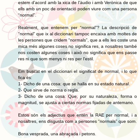
estem d'acord amb la xica de l'àudio i amb Verònica de que
ells amb un poc de orientació poden viure com una persona
“normal”.
Realment, que entenem per “normal”? La descripció de
“normal” que ix al diccionari tampoc encaixa amb moltes de
les persones que cridem “normals”, que a ells les coste una
mica més algunes coses no significa res, a nosaltres també
nos costen algunes coses i això no significa que ens passe
res ni que som menys ni res per l'estil.
Em buscat en el diccionari el significat de normal, i lo que
fica és:
1- Dicho de una cosa: que se halla en su estado natural.
2- Que sirve de norma o regla.
3- Dicho de una cosa: Que, por su naturaleza, forma o
magnitud, se ajusta a ciertas normas fijadas de antemano.
Estos són els adjectius que entén la RAE per normal, i a
nosaltres, ens disgusta com a persones “normals” que som.
Bona vesprada, una abraçada i petons.