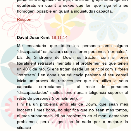
equilibrats en quant a sexes que fan que siga el ,més
homogeni possible en quant a inquietuds i capacita.
Respon
David José Kent
18.11.14
Me encantaria que totes les persones amb alguna
“discapacitat” es tractara com si foren persones “normales”.
Els de Sindrome de Down es tracten com si foren
literalment retrasats mentals i el problemen es que tenen
un 40% de raó. Si ens trcten desde un principi com si foren
“retresats” i en dona una educacio pesimna el seu cervell
inicia un procex de retrocex per que no utiliza la seua
capacitat correctament. I al reste de persones
“discapacidades” moltes tenen una inteligencia superior al
reste de persones (normalment).
I hi ha un problema amb els de Down, que sean mes
inocents i mes bons, no significa que no sean mes tontos,
ni mes subnormals. Hi ha problemes en el mon, demasiats
problemes, pero la gent no fa nada per a mejorar la
situacio.