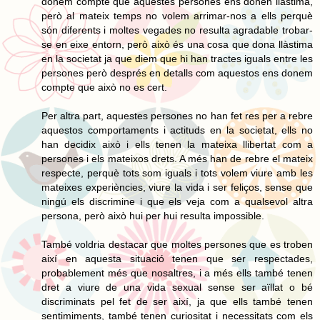
donem compte que aquestes persones ens donen llàstima,
però al mateix temps no volem arrimar-nos a ells perquè
són diferents i moltes vegades no resulta agradable trobar-
se en eixe entorn, però això és una cosa que dona llàstima
en la societat ja que diem que hi han tractes iguals entre les
persones però després en detalls com aquestos ens donem
compte que això no es cert.
Per altra part, aquestes persones no han fet res per a rebre
aquestos comportaments i actituds en la societat, ells no
han decidix això i ells tenen la mateixa llibertat com a
persones i els mateixos drets. A més han de rebre el mateix
respecte, perquè tots som iguals i tots volem viure amb les
mateixes experiències, viure la vida i ser feliços, sense que
ningú els discrimine i que els veja com a qualsevol altra
persona, però això hui per hui resulta impossible.
També voldria destacar que moltes persones que es troben
així en aquesta situació tenen que ser respectades,
probablement més que nosaltres, i a més ells també tenen
dret a viure de una vida sexual sense ser aïllat o bé
discriminats pel fet de ser així, ja que ells també tenen
sentimiments, també tenen curiositat i necessitats com els