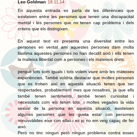
Leo Goldman
18.11.14
En aquesta entrada es parla de les diferències que
existeixen entre les persones que tenen una discapacitat
mental i les persones que no tenen cap problema i dels
criteris que els distingixen.
En aquest text es presenta una diversitat entre les
persones en veritat ami aquestes persones dam molta
llàstima aquestes persones no han decidit això i ells tenen
la mateixa llibertat com a persones i els mateixos drets.
perquè tots som iguals i tots volem viure amb les mateixes
experiències, També voldria destacar que moltes persones
que es troben així en aquesta situació tenen que ser
respectades, probablement mes que nosaltres, ja que ells
també tenen sentiments, també tenen curiositat i
necessitats com els tenim tots, i moltes vegades la vida
sexual de la persona en aquesta situació, existeixen
algunes persones que les gusta estar con persones
minusvàlides eixir con ellas i es jo no em veig capaç de fer
això.
Peró no tinc ningun però ningun problema contra esses