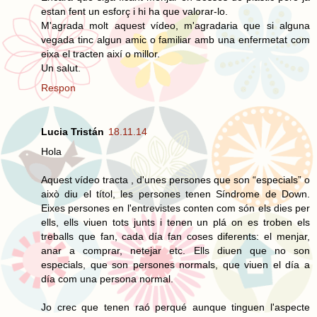
estan fent un esforç i hi ha que valorar-lo.
M'agrada molt aquest vídeo, m'agradaria que si alguna
vegada tinc algun amic o familiar amb una enfermetat com
eixa el tracten així o millor.
Un salut.
Respon
Lucia Tristán
18.11.14
Hola
Aquest vídeo tracta , d'unes persones que son “especials” o
això diu el títol, les persones tenen Síndrome de Down.
Eixes persones en l'entrevistes conten com són els dies per
ells, ells viuen tots junts i tenen un plá on es troben els
treballs que fan, cada día fan coses diferents: el menjar,
anar a comprar, netejar etc. Ells diuen que no son
especials, que son persones normals, que viuen el día a
día com una persona normal.
Jo crec que tenen raó perqué aunque tinguen l'aspecte