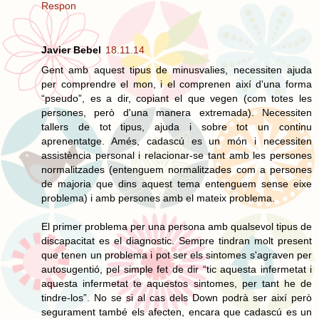
Respon
Javier Bebel
18.11.14
Gent amb aquest tipus de minusvalies, necessiten ajuda
per comprendre el mon, i el comprenen així d'una forma
“pseudo”, es a dir, copiant el que vegen (com totes les
persones, però d'una manera extremada). Necessiten
tallers de tot tipus, ajuda i sobre tot un continu
aprenentatge. Amés, cadascú es un món i necessiten
assistència personal i relacionar-se tant amb les persones
normalitzades (entenguem normalitzades com a persones
de majoria que dins aquest tema entenguem sense eixe
problema) i amb persones amb el mateix problema.
El primer problema per una persona amb qualsevol tipus de
discapacitat es el diagnostic. Sempre tindran molt present
que tenen un problema i pot ser els sintomes s'agraven per
autosugentió, pel simple fet de dir “tic aquesta infermetat i
aquesta infermetat te aquestos sintomes, per tant he de
tindre-los”. No se si al cas dels Down podrà ser així però
segurament també els afecten, encara que cadascú es un