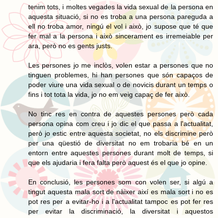
tenim tots, i moltes vegades la vida sexual de la persona en
aquesta situació, si no es troba a una persona pareguda a
ell no troba amor, ningú el vol i això, jo supose que té que
fer mal a la persona i això sincerament es irremeiable per
ara, però no es gents justs.
Les persones jo me inclòs, volen estar a persones que no
tinguen problemes, hi han persones que són capaços de
poder viure una vida sexual o de novicis durant un temps o
fins i tot tota la vida, jo no em veig capaç de fer això.
No tinc res en contra de aquestes persones però cada
persona opina com creu i jo dic el que passa a l'actualitat,
però jo estic entre aquesta societat, no els discrimine però
per una qüestió de diversitat no em trobaria bé en un
entorn entre aquestes persones durant molt de temps, si
que els ajudaria i fera falta però aquest és el que jo opine.
En conclusió, les persones som con volen ser, si algú a
tingut aquesta mala sort de nàixer així es mala sort i no es
pot res per a evitar-ho i a l'actualitat tampoc es pot fer res
per evitar la discriminació, la diversitat i aquestos