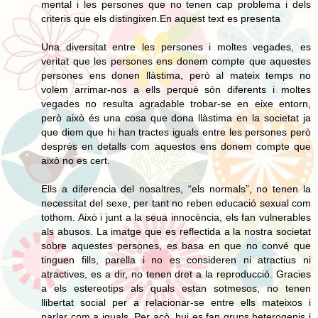
mental i les persones que no tenen cap problema i dels
criteris que els distingixen.En aquest text es presenta
Una diversitat entre les persones i moltes vegades, es
veritat que les persones ens donem compte que aquestes
persones ens donen llàstima, però al mateix temps no
volem arrimar-nos a ells perquè són diferents i moltes
vegades no resulta agradable trobar-se en eixe entorn,
però això és una cosa que dona llàstima en la societat ja
que diem que hi han tractes iguals entre les persones però
després en detalls com aquestos ens donem compte que
això no es cert.
Ells a diferencia del nosaltres, “els normals”, no tenen la
necessitat del sexe, per tant no reben educació sexual com
tothom. Això i junt a la seua innocència, els fan vulnerables
als abusos. La imatge que es reflectida a la nostra societat
sobre aquestes persones, es basa en que no convé que
tinguen fills, parella i no es consideren ni atractius ni
atractives, es a dir, no tenen dret a la reproducció. Gracies
a els estereotips als quals estan sotmesos, no tenen
llibertat social per a relacionar-se entre ells mateixos i
parlar com a iguals. Per açò, hui es fan grups heterogenis i