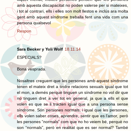
amb aquesta discapacitat no poden valerse per si mateixes,
i tot al contrari, ells i elles son molt llestos e inclús ara molta
gent amb aquest síndrome treballa fent una vida com una
persona qualsevol
Respon
Sara Becker y Yoli Wolf
18.11.14
ESPECIALS?
Bona vesprada.
Nosaltres creguem que les persones amb aquest síndrome
tenen el mateix dret a tindre relacions sexuals igual que tot
el mon, a demés perquè tinguen un síndrome no vol dir que
no tinguen dret a ver tot en general, ja que a ells el que
volen es que se li tracten igual que a una persona sense
síndrome. Són persones normals, i igual que les persones,
ells volen saber coses, aprendre, sentir que es l'amor, però
les persones “normals” com que no ho veiem bé, perquè no
son “normals”, però en realitat que es ser normal? També