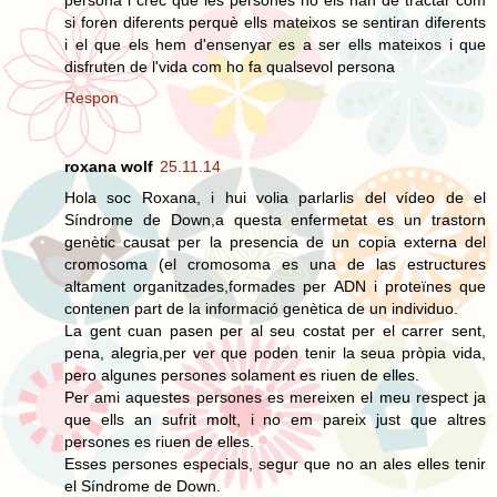
si foren diferents perquè ells mateixos se sentiran diferents
i el que els hem d'ensenyar es a ser ells mateixos i que
disfruten de l'vida com ho fa qualsevol persona
Respon
roxana wolf
25.11.14
Hola soc Roxana, i hui volia parlarlis del vídeo de el
Síndrome de Down,a questa enfermetat es un trastorn
genètic causat per la presencia de un copia externa del
cromosoma (el cromosoma es una de las estructures
altament organitzades,formades per ADN i proteïnes que
contenen part de la informació genètica de un individuo.
La gent cuan pasen per al seu costat per el carrer sent,
pena, alegria,per ver que poden tenir la seua pròpia vida,
pero algunes persones solament es riuen de elles.
Per ami aquestes persones es mereixen el meu respect ja
que ells an sufrit molt, i no em pareix just que altres
persones es riuen de elles.
Esses persones especials, segur que no an ales elles tenir
el Síndrome de Down.