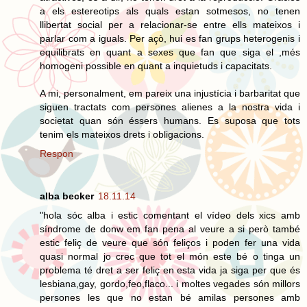
a els estereotips als quals estan sotmesos, no tenen
llibertat social per a relacionar-se entre ells mateixos i
parlar com a iguals. Per açò, hui es fan grups heterogenis i
equilibrats en quant a sexes que fan que siga el ,més
homogeni possible en quant a inquietuds i capacitats.
A mi, personalment, em pareix una injustícia i barbaritat que
siguen tractats com persones alienes a la nostra vida i
societat quan són éssers humans. Es suposa que tots
tenim els mateixos drets i obligacions.
Respon
alba becker
18.11.14
"hola sóc alba i estic comentant el vídeo dels xics amb
síndrome de donw em fan pena al veure a si però també
estic feliç de veure que són feliços i poden fer una vida
quasi normal jo crec que tot el món este bé o tinga un
problema té dret a ser feliç en esta vida ja siga per que és
lesbiana,gay, gordo,feo,flaco... i moltes vegades són millors
persones les que no estan bé amilas persones amb