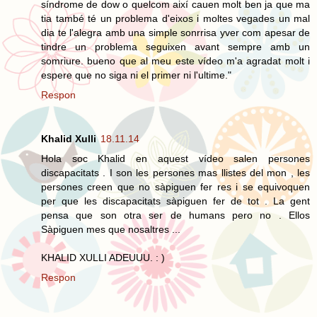
síndrome de dow o quelcom així cauen molt ben ja que ma
tia també té un problema d'eixos i moltes vegades un mal
dia te l'alegra amb una simple sonrrisa yver com apesar de
tindre un problema seguixen avant sempre amb un
somriure. bueno que al meu este vídeo m'a agradat molt i
espere que no siga ni el primer ni l'ultime."
Respon
Khalid Xulli
18.11.14
Hola soc Khalid en aquest vídeo salen persones
discapacitats . I son les persones mas llistes del mon , les
persones creen que no sàpiguen fer res i se equivoquen
per que les discapacitats sàpiguen fer de tot . La gent
pensa que son otra ser de humans pero no . Ellos
Sàpiguen mes que nosaltres ...
KHALID XULLI ADEUUU. : )
Respon