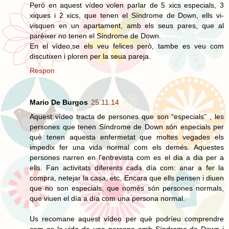
Peró en aquest vídeo volen parlar de 5 xics especials, 3
xiques i 2 xics, que tenen el Síndrome de Down, ells vi-
visquen en un apartament, amb els seus pares, que al
parèixer no tenen el Síndrome de Down.
En el vídeo,se els veu felices però, tambe es veu com
discutixen i ploren per la seua pareja.
Respon
Mario De Burgos
25.11.14
Aquest vídeo tracta de persones que son “especials” , les
persones que tenen Síndrome de Down són especials per
què tenen aquesta enfermetat que moltes vegades els
impedix fer una vida normal com els demés. Aquestes
persones narren en l'entrevista com es el dia a dia per a
ells. Fan activitats diferents cada día com: anar a fer la
compra, netejar la casa, etc. Encara que ells pensen i diuen
que no son especials, que només són persones normals,
que viuen el día a día com una persona normal.
Us recomane aquest vídeo per què podríeu comprendre
com es la vida de una persona amb Síndrome de Down i