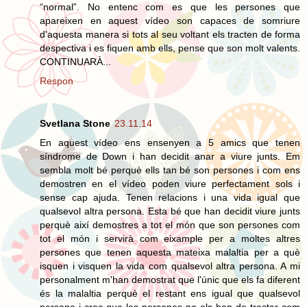
“normal”. No entenc com es que les persones que
apareixen en aquest vídeo son capaces de somriure
d'aquesta manera si tots al seu voltant els tracten de forma
despectiva i es fiquen amb ells, pense que son molt valents.
CONTINUARÀ...
Respon
Svetlana Stone
23.11.14
En aquest vídeo ens ensenyen a 5 amics que tenen
síndrome de Down i han decidit anar a viure junts. Em
sembla molt bé perquè ells tan bé son persones i com ens
demostren en el vídeo poden viure perfectament sols i
sense cap ajuda. Tenen relacions i una vida igual que
qualsevol altra persona. Esta bé que han decidit viure junts
perquè així demostres a tot el món que son persones com
tot el món i servirà com eixample per a moltes altres
persones que tenen aquesta mateixa malaltia per a què
isquen i visquen la vida com qualsevol altra persona. A mi
personalment m'han demostrat que l'únic que els fa diferent
és la malaltia perquè el restant ens igual que qualsevol
persona i crec que les persones no els han de tractar com