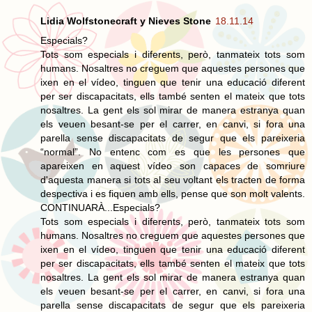
Lidia Wolfstonecraft y Nieves Stone
18.11.14
Especials?
Tots som especials i diferents, però, tanmateix tots som
humans. Nosaltres no creguem que aquestes persones que
ixen en el vídeo, tinguen que tenir una educació diferent
per ser discapacitats, ells també senten el mateix que tots
nosaltres. La gent els sol mirar de manera estranya quan
els veuen besant-se per el carrer, en canvi, si fora una
parella sense discapacitats de segur que els pareixeria
“normal”. No entenc com es que les persones que
apareixen en aquest vídeo son capaces de somriure
d'aquesta manera si tots al seu voltant els tracten de forma
despectiva i es fiquen amb ells, pense que son molt valents.
CONTINUARÀ...Especials?
Tots som especials i diferents, però, tanmateix tots som
humans. Nosaltres no creguem que aquestes persones que
ixen en el vídeo, tinguen que tenir una educació diferent
per ser discapacitats, ells també senten el mateix que tots
nosaltres. La gent els sol mirar de manera estranya quan
els veuen besant-se per el carrer, en canvi, si fora una
parella sense discapacitats de segur que els pareixeria