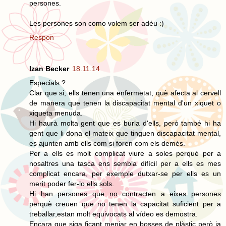
persones.
Les persones son como volem ser adéu :)
Respon
Izan Becker
18.11.14
Especials ?
Clar que si, ells tenen una enfermetat, què afecta al cervell
de manera que tenen la discapacitat mental d'un xiquet o
xiqueta menuda.
Hi haurà molta gent que es burla d'ells, però també hi ha
gent que li dona el mateix que tinguen discapacitat mental,
es ajunten amb ells com si foren com els demès.
Per a ells es molt complicat viure a soles perquè per a
nosaltres una tasca ens sembla difícil per a ells es mes
complicat encara, per exemple dutxar-se per ells es un
merit poder fer-lo ells sols.
Hi han persones que no contracten a eixes persones
perquè creuen que no tenen la capacitat suficient per a
treballar,estan molt equivocats al vídeo es demostra.
Encara que siga ficant menjar en bosses de plàstic però ja