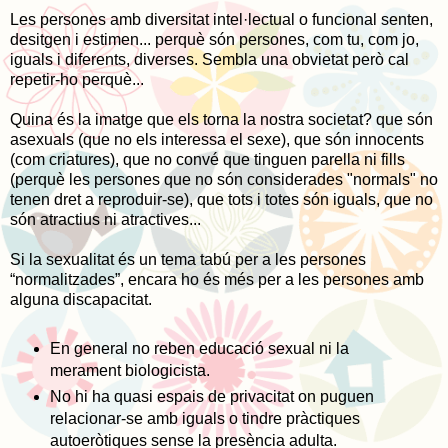
Les persones amb diversitat intel·lectual o funcional senten,
desitgen i estimen... perquè són persones, com tu, com jo,
iguals i diferents, diverses. Sembla una obvietat però cal
repetir-ho perquè...
Quina és la imatge que els torna la nostra societat? que són
asexuals (que no els interessa el sexe), que són innocents
(com criatures), que no convé que tinguen parella ni fills
(perquè les persones que no són considerades "normals" no
tenen dret a reproduir-se), que tots i totes són iguals, que no
són atractius ni atractives...
Si la sexualitat és un tema tabú per a les persones
“normalitzades”, encara ho és més per a les persones amb
alguna discapacitat.
En general no reben educació sexual ni la
merament biologicista.
No hi ha quasi espais de privacitat on puguen
relacionar-se amb iguals o tindre pràctiques
autoeròtiques sense la presència adulta.