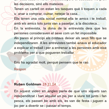
les decisions, sinó ells mateixos.
Tenen un cartell on estan les tasques què li toquen a cada
u: anar a comprar, cuinar, netejar la casa...
Ells tenen una vida social normal ella te amics i te treball,
amb els amics tots junts van a pasetjar, a la discoteca...
En la entrevista, la dona de la entrevista deia que les
persones consideraven el sexe com un fet impossible.
Als pares al principi els costava deixar als seus fills que se
independizaren. A les entrevistes també anava el educador
a explicar el treball i per a entrenar a les persones amb eixe
problema per a que pogueren treballar.
Ens ha agradat molt, perquè pensem que te rao.
Respon
Ruben Goldman
18.11.14
En aquest vídeo en angles parla de que uns xiquets san
independitzat i han alquilat un pis per a viure tot junts i fan
pesca, els passen be amb els, es van de festa i juguen a
joc per a divertir se i passar el temps.