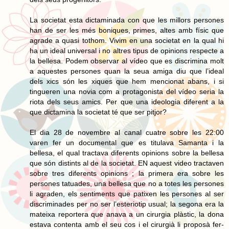
La societat esta dictaminada con que les millors persones
han de ser les més boniques, primes, altes amb físic que
agrade a quasi tothom. Vivim en una societat en la qual hi
ha un ideal universal i no altres tipus de opinions respecte a
la bellesa. Podem observar al vídeo que es discrimina molt
a aquestes persones quan la seua amiga diu que l’ideal
dels xics són les xiques que hem mencionat abans, i si
tingueren una novia com a protagonista del vídeo seria la
riota dels seus amics. Per que una ideologia diferent a la
que dictamina la societat té que ser pitjor?
El dia 28 de novembre al canal cuatre sobre les 22:00
varen fer un documental que es titulava Samanta i la
bellesa, el qual tractava diferents opinions sobre la bellesa
que són distints al de la societat. EN aquest video tractaven
sobre tres diferents opinions ; la primera era sobre les
persones tatuades, una bellesa que no a totes les persones
li agraden, els sentiments que patixen les persones al ser
discriminades per no ser l’esteriotip usual; la segona era la
mateixa reportera que anava a un cirurgia plàstic, la dona
estava contenta amb el seu cos i el cirurgià li proposà fer-