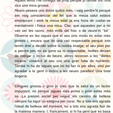
Aquest tema l’he conegut de prop perquè jo també sóc una
xica una mica grossa.
Abans pesava uns dotze quilos més, i vaig perdre’ls perquè
em vaig conscienciar del fet que la meua salut estava
empitjorant i amb la meua edat ja era hora de cuidar-se
mentalment i física una mica. Clar, que aquestes per a mi
van ser les raons, més enllà del físic o de veure’m ‘’bé’’.
Observe en les xiques que el seu únic motiu és estar més
primes i, encara que és una raó respectable perquè tots
tenim dret a decidir sobre la nostra imatge, el seu plan per
a perdre pes no es gens sa ni respectable; moltes deixen
de menjar o inclús de beure, altres recorren a les ‘’dietes
miracle’’ creant-li al seu cos una gran falta de nutrients.
També hi ha de xiques que no ho fan ni per elles, sinó per
agradar a la gent o inclús a les seues parelles! Una total
bogeria.
Estigues grossa o gros jo crec que la salut és un factor
important, no perquè sigues més prima o prim estàs més
sa. La pressió social per seguir els cànons de bellesa
sempre ha sigut un estigma per curar. No a tots ens agrada
l’ideal de bellesa del moment, no a tots ens agrada lluir de
la mateixa manera. I, francament, si hi ha gent que es basa