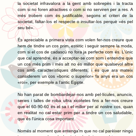
la societat infravalora a la gent amb sobrepès i la tracta
com si no foren atractives o com si no serviren per a res. A
més trobem com és justificable, segons el criteri de la
societat, faltar-los el respecte o insultar-los perquè «és pel
seu bé».
És apreciable a primera vista com volen fer-nos creure que
hem de tindre un cos prim, estètic i seguir sempre la moda,
com si el cos de cadascú no fora ja perfecte com és. L'únic
que cal aprendre, és a acceptar-se com som i entendre que
un cos més prim i més alt no és millor que qualsevol altre
cos amb característiques diferents, i és que ara mateix
considerem un cos «bonic o superior» fa anys era un cos
«roí», per exemple a l'antic Egipte.
No han parat de bombardejar-nos amb pel·lícules, anuncis,
series i talles de roba ultra xicotetes fins a fer-nos creure
que el 60-90-60 és el sa i el millor per al nostre cos, quan
en realitat no cal estar prim per a tindre un cos saludable,
que és l'única cosa important.
Només al moment que entenga'm que no cal parèixer ningú