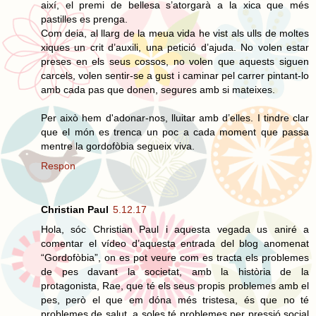
així, el premi de bellesa s’atorgarà a la xica que més
pastilles es prenga.
Com deia, al llarg de la meua vida he vist als ulls de moltes
xiques un crit d’auxili, una petició d’ajuda. No volen estar
preses en els seus cossos, no volen que aquests siguen
carcels, volen sentir-se a gust i caminar pel carrer pintant-lo
amb cada pas que donen, segures amb si mateixes.
Per això hem d'adonar-nos, lluitar amb d’elles. I tindre clar
que el món es trenca un poc a cada moment que passa
mentre la gordofòbia segueix viva.
Respon
Christian Paul
5.12.17
Hola, sóc Christian Paul i aquesta vegada us aniré a
comentar el vídeo d’aquesta entrada del blog anomenat
“Gordofòbia”, on es pot veure com es tracta els problemes
de pes davant la societat, amb la història de la
protagonista, Rae, que té els seus propis problemes amb el
pes, però el que em dóna més tristesa, és que no té
problemes de salut, a soles té problemes per pressió social