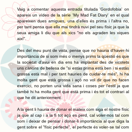
Vaig a comentar aquesta entrada titulada 'Gordofobia' on
apareix un vídeo de la sèrie 'My Mad Fat Diary' en el qual
apareixen dues amigues, una d'elles és prima i l'altra no,
per tant pensa que ella mai tindrà nuvi pel seu físic ja que la
seua amiga li diu que als xics "no els agraden les xiques
així".
Des del meu punt de vista, pense que no hauria d'haver-hi
importància de si som més o menys prims la qüestió és que
la societat d'avui en dia ens ha implantat des de xicotets
uns cànons de bellesa de "si estàs prima està ben i si estàs
grossa està mal i per tant hauries de cuidar-te més", hi ha
molta gent que està grossa i açò no vol dir que no facen
exercici, no porten una vida sana i coses per l'estil ja que
també hi ha molta gent que està prima i és tot el contrari al
que he dit anteriorment.
A la gent li hauria de donar el mateix com siga el nostre físic
ja que al cap i a la fi tot açò es perd, cal voler-nos tal com
som i deixar de pensar i donar-li importància al que diga la
gent sobre el "físic perfecte", el perfecte és voler-se tal com