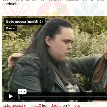
gordofòbia!
Estic grossa (mmfd1.2)
from
Baubo
on
Vimeo
.