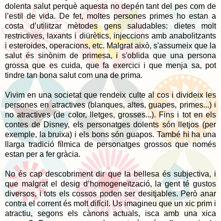
dolenta salut perquè aquesta no depén tant del pes com de
l’estil de vida. De fet, moltes persones primes ho estan a
costa d’utilitzar mètodes gens saludables: dietes molt
restrictives, laxants i diürètics, injeccions amb anabolitzants
i esteroides, operacions, etc. Malgrat això, s'assumeix que la
salut és sinònim de primesa, i s'oblida que una persona
grossa que es cuida, que fa exercici i que menja sa, pot
tindre tan bona salut com una de prima.
Vivim en una societat que rendeix culte al cos i divideix les
persones en atractives (blanques, altes, guapes, primes...) i
no atractives (de color, lletges, grosses...). Fins i tot en els
contes de Disney, els personatges dolents són lletjos (per
exemple, la bruixa) i els bons són guapos. També hi ha una
llarga tradició fílmica de personatges grossos que només
estan per a fer gràcia.
No és cap descobriment dir que la bellesa és subjectiva, i
que malgrat el desig d’homogeneïtzació, la gent té gustos
diversos, i tots els cossos poden ser desitjables. Però anar
contra el corrent és molt difícil. Us imagineu que un xic prim i
atractiu, segons els cànons actuals, isca amb una xica