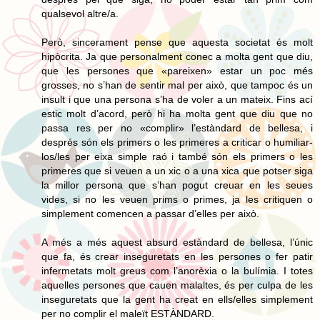
qualsevol altre/a.
Però, sincerament pense que aquesta societat és molt
hipòcrita. Ja que personalment conec a molta gent que diu,
que les persones que «pareixen» estar un poc més
grosses, no s’han de sentir mal per això, que tampoc és un
insult i que una persona s’ha de voler a un mateix. Fins ací
estic molt d’acord, però hi ha molta gent que diu que no
passa res per no «complir» l’estàndard de bellesa, i
després són els primers o les primeres a criticar o humiliar-
los/les per eixa simple raó i també són els primers o les
primeres que si veuen a un xic o a una xica que potser siga
la millor persona que s’han pogut creuar en les seues
vides, si no les veuen prims o primes, ja les critiquen o
simplement comencen a passar d’elles per això.
A més a més aquest absurd estàndard de bellesa, l’únic
que fa, és crear inseguretats en les persones o fer patir
infermetats molt greus com l’anorèxia o la bulímia. I totes
aquelles persones que cauen malaltes, és per culpa de les
inseguretats que la gent ha creat en ells/elles simplement
per no complir el maleït ESTÀNDARD.