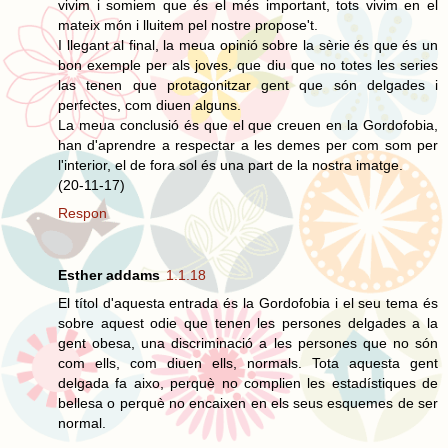
vivim i somiem que és el més important, tots vivim en el
mateix món i lluitem pel nostre propose't.
I llegant al final, la meua opinió sobre la sèrie és que és un
bon exemple per als joves, que diu que no totes les series
las tenen que protagonitzar gent que són delgades i
perfectes, com diuen alguns.
La meua conclusió és que el que creuen en la Gordofobia,
han d'aprendre a respectar a les demes per com som per
l'interior, el de fora sol és una part de la nostra imatge.
(20-11-17)
Respon
Esther addams
1.1.18
El títol d'aquesta entrada és la Gordofobia i el seu tema és
sobre aquest odie que tenen les persones delgades a la
gent obesa, una discriminació a les persones que no són
com ells, com diuen ells, normals. Tota aquesta gent
delgada fa aixo, perquè no complien les estadístiques de
bellesa o perquè no encaixen en els seus esquemes de ser
normal.