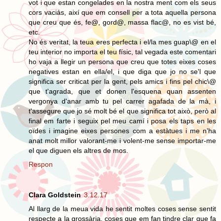
vot i que estan congelades en la nostra ment com els seus
cors vaciás, així que em consell per a tota aquella persona
que creu que és, fe@, gord@, massa flac@, no es vist bé,
etc.
No és veritat, la teua eres perfecta i el/la mes guap\@ en el
teu interior no importa el teu físic, tal vegada este comentari
ho vaja a llegir un persona que creu que totes eixes coses
negatives estan en ella/el, i que diga que jo no se'l que
significa ser criticat per la gent, pels amics i fins pel chic\@
que t'agrada, que et donen l'esquena quan assenten
vergonya d'anar amb tu pel carrer agafada de la mà, i
t'assegure que jo sé molt bé el que significa tot això, però al
final em farte i seguix pel meu camí i posa els taps en les
oïdes i imagine eixes persones com a estàtues i me n'ha
anat molt millor valorant-me i volent-me sense importar-me
el que diguen els altres de mos.
Respon
Clara Goldstein
3.12.17
Al llarg de la meua vida he sentit moltes coses sense sentit
respecte a la grossària, coses que em fan tindre clar que fa