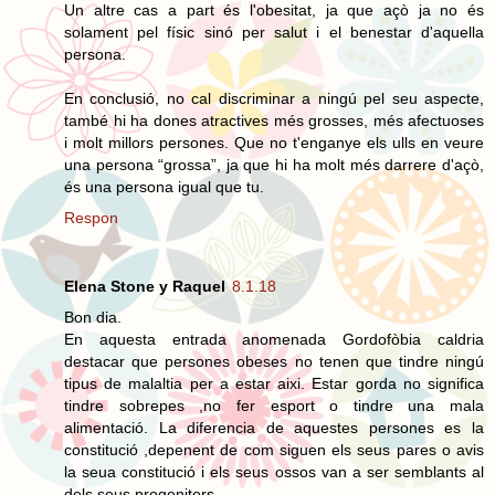
Un altre cas a part és l'obesitat, ja que açò ja no és
solament pel físic sinó per salut i el benestar d'aquella
persona.
En conclusió, no cal discriminar a ningú pel seu aspecte,
també hi ha dones atractives més grosses, més afectuoses
i molt millors persones. Que no t'enganye els ulls en veure
una persona “grossa”, ja que hi ha molt més darrere d'açò,
és una persona igual que tu.
Respon
Elena Stone y Raquel
8.1.18
Bon dia.
En aquesta entrada anomenada Gordofòbia caldria
destacar que persones obeses no tenen que tindre ningú
tipus de malaltia per a estar aixi. Estar gorda no significa
tindre sobrepes ,no fer esport o tindre una mala
alimentació. La diferencia de aquestes persones es la
constitució ,depenent de com siguen els seus pares o avis
la seua constitució i els seus ossos van a ser semblants al
dels seus progenitors.