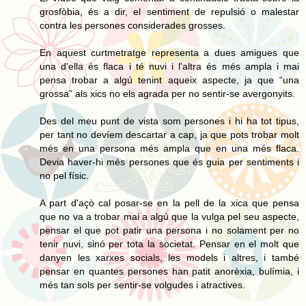
grosfòbia, és a dir, el sentiment de repulsió o malestar
contra les persones considerades grosses.
En aquest curtmetratge representa a dues amigues que
una d'ella és flaca i té nuvi i l'altra és més ampla i mai
pensa trobar a algú tenint aqueix aspecte, ja que “una
grossa” als xics no els agrada per no sentir-se avergonyits.
Des del meu punt de vista som persones i hi ha tot tipus,
per tant no devíem descartar a cap, ja que pots trobar molt
més en una persona més ampla que en una més flaca.
Devia haver-hi més persones que és guia per sentiments i
no pel físic.
A part d'açò cal posar-se en la pell de la xica que pensa
que no va a trobar mai a algú que la vulga pel seu aspecte,
pensar el que pot patir una persona i no solament per no
tenir nuvi, sinó per tota la societat. Pensar en el molt que
danyen les xarxes socials, les models i altres, i també
pensar en quantes persones han patit anorèxia, bulímia, i
més tan sols per sentir-se volgudes i atractives.