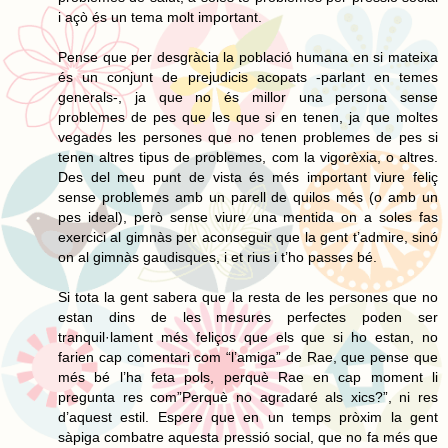
i açò és un tema molt important.
Pense que per desgràcia la població humana en si mateixa
és un conjunt de prejudicis acopats -parlant en temes
generals-, ja que no és millor una persona sense
problemes de pes que les que si en tenen, ja que moltes
vegades les persones que no tenen problemes de pes si
tenen altres tipus de problemes, com la vigorèxia, o altres.
Des del meu punt de vista és més important viure feliç
sense problemes amb un parell de quilos més (o amb un
pes ideal), però sense viure una mentida on a soles fas
exercici al gimnàs per aconseguir que la gent t’admire, sinó
on al gimnàs gaudisques, i et rius i t’ho passes bé.
Si tota la gent sabera que la resta de les persones que no
estan dins de les mesures perfectes poden ser
tranquil·lament més feliços que els que si ho estan, no
farien cap comentari com “l’amiga” de Rae, que pense que
més bé l’ha feta pols, perquè Rae en cap moment li
pregunta res com”Perquè no agradaré als xics?”, ni res
d’aquest estil. Espere que en un temps pròxim la gent
sàpiga combatre aquesta pressió social, que no fa més que