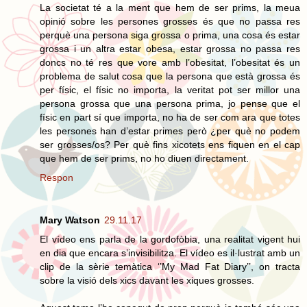
La societat té a la ment que hem de ser prims, la meua
opinió sobre les persones grosses és que no passa res
perquè una persona siga grossa o prima, una cosa és estar
grossa i un altra estar obesa, estar grossa no passa res
doncs no té res que vore amb l’obesitat, l’obesitat és un
problema de salut cosa que la persona que està grossa és
per físic, el físic no importa, la veritat pot ser millor una
persona grossa que una persona prima, jo pense que el
físic en part sí que importa, no ha de ser com ara que totes
les persones han d’estar primes però ¿per què no podem
ser grosses/os? Per què fins xicotets ens fiquen en el cap
que hem de ser prims, no ho diuen directament.
Respon
Mary Watson
29.11.17
El vídeo ens parla de la gordofòbia, una realitat vigent hui
en dia que encara s’invisibilitza. El vídeo es il·lustrat amb un
clip de la sèrie temàtica ‘’My Mad Fat Diary’’, on tracta
sobre la visió dels xics davant les xiques grosses.