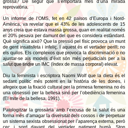
grossa? De segur que s’emportarà més d’una mirada
reprovatòria.
Un informe de l’OMS, fet en 42 països d’Europa i Nord-
Amèrica, va revelar que el 43% de les adolescents de 15
anys creia que estava massa grossa, quan en realitat només
el 20% pesava per damunt del que es considera estàndard.
Què significa això? Que la pressió pel físic provoca un munt
de gent insatisfeta i infeliç. I aquest és el vertader perill; no
els quilos. Els complexos que provoca la discriminació o no
ajustar-se als models d’èxit són més perjudicials per a la
salut que tindre un IMC (índex de massa corporal) elevat.
Diu la feminista i escriptora Naomi Wolf que la dieta és el
sedant polític més potent en la història de les dones, i
afegeix que la fixació cultural per la primesa femenina no és
una obsessió per la bellesa sinó per l’obediència femenina
(El mite de la bellesa, 1991).
Patologitzar la grossària amb l’excusa de la salut és una
forma més d’amagar la diversitat dels cossos i de perpetuar
un sistema sexista obsessionat per l’aparença externa, però
cec i sord davant del vertader patiment humà. Stop