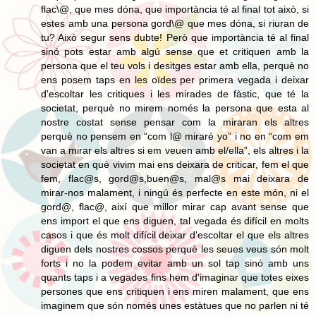
flac\@, que mes dóna, que importància té al final tot això, si
estes amb una persona gord\@ que mes dóna, si riuran de
tu? Això segur sens dubte! Però que importància té al final
sinó pots estar amb algú sense que et critiquen amb la
persona que el teu vols i desitges estar amb ella, perquè no
ens posem taps en les oïdes per primera vegada i deixar
d'escoltar les critiques i les mirades de fàstic, que té la
societat, perquè no mirem només la persona que esta al
nostre costat sense pensar com la miraran els altres
perquè no pensem en “com l@ miraré yo” i no en “com em
van a mirar els altres si em veuen amb el/ella”, els altres i la
societat en què vivim mai ens deixara de criticar, fem el que
fem, flac@s, gord@s,buen@s, mal@s mai deixara de
mirar-nos malament, i ningú és perfecte en este món, ni el
gord@, flac@, així que millor mirar cap avant sense que
ens import el que ens diguen, tal vegada és difícil en molts
casos i que és molt difícil deixar d'escoltar el que els altres
diguen dels nostres cossos perquè les seues veus són molt
forts i no la podem evitar amb un sol tap sinó amb uns
quants taps i a vegades fins hem d'imaginar que totes eixes
persones que ens critiquen i ens miren malament, que ens
imaginem que són només unes estàtues que no parlen ni té