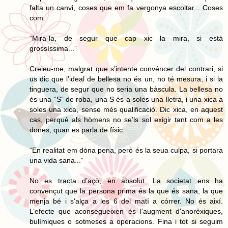
falta un canvi, coses que em fa vergonya escoltar... Coses
com:
“Mira-la, de segur que cap xic la mira, si està
grossíssima...”
Creieu-me, malgrat que s’intente convéncer del contrari, si
us dic que l’ideal de bellesa no és un, no té mesura, i si la
tinguera, de segur que no seria una bàscula. La bellesa no
és una “S” de roba, una S és a soles una lletra, i una xica a
soles una xica, sense més qualificació. Dic xica, en aquest
cas, perquè als hòmens no se’ls sol exigir tant com a les
dones, quan es parla de físic.
“En realitat em dóna pena, però és la seua culpa, si portara
una vida sana...”
No es tracta d’açò, en absolut. La societat ens ha
convençut que la persona prima és la que és sana, la que
menja bé i s'alça a les 6 del matí a córrer. No és així.
L’efecte que aconsegueixen és l’augment d'anorèxiques,
bulímiques o sotmeses a operacions. Fina i tot si seguim