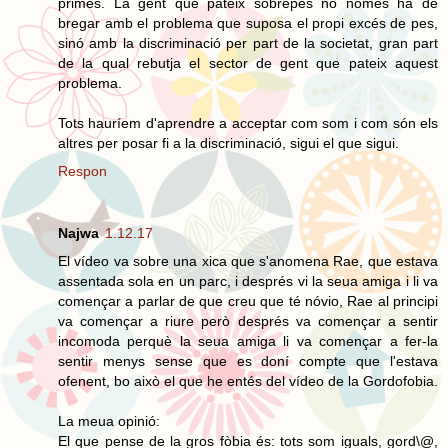
primes. La gent que pateix sobrepès no només ha de
bregar amb el problema que suposa el propi excés de pes,
sinó amb la discriminació per part de la societat, gran part
de la qual rebutja el sector de gent que pateix aquest
problema.
Tots hauríem d'aprendre a acceptar com som i com són els
altres per posar fi a la discriminació, sigui el que sigui.
Respon
Najwa
1.12.17
El vídeo va sobre una xica que s'anomena Rae, que estava
assentada sola en un parc, i després vi la seua amiga i li va
començar a parlar de que creu que té nóvio, Rae al principi
va començar a riure però després va començar a sentir
incomoda perquè la seua amiga li va començar a fer-la
sentir menys sense que es doní compte que l'estava
ofenent, bo això el que he entés del vídeo de la Gordofobia.
La meua opinió:
El que pense de la gros fòbia és: tots som iguals, gord\@,