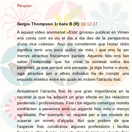
Respon
Sergio Thompson 1r batx B (R)
10.12.17
A aquest vídeo anomenat «Estic grossa» publicat en Vimeo
ens conta com es viu el dia a dia des de la perspectiva
d’una xica «obesa». Avui dia considerem que l'estar obés
significa tenir uns pocs quilos de més i que ens fa ser
menys atractius físicament parlant. Aquests fets ens fan
saber l'estereotip que ha creat la societat sobre les
persones, ja que perquè una persona, ja siga home o dona,
siga atractiva per a altres individus ha de complir uns
requisits estètics entre els quals es troben l'atractiu físic.
Actualment l'atractiu físic té una gran importància en la
societat ja que ha adquirit un gran efecte en les relacions
personals i professionals. Fins i tot alguns comerços només
contracten a persones amb un aspecte físic més o menys
agradable. Per exemple, un requisit per a ser models és
superar un mínim d'alçada. Així que podem dir que
l'aspecte físic condiciona algunes professions i facilita