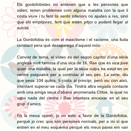
Els gordofobistes no entenen que a les persones que
odien, tenen problemes com alguna malaltia con la que li
costa viure i tu fent lis sentir inferiors no ajudes a res, sinó
que els empitjores, fent què estén pitjor o podent llegar al
suïcidi.
La Gordofobia és com el masclisme i el racisme, una lluita
constant pera què desaparega d'aquest món.
Canviat de tema, el vídeo és del segon capítol d'una sèrie
anglesa molt famosa d'una xica de 16, Rae que és xica jove
quan una malaltia, la qual per la seua culpa ha estat en un
centre psiquiatre per a controlar el seu pes. La serie, diu
que pesa 104 quilos, li costa al principi, però viu con això,
intentant superar-se cada dia. Tindrà altra vegada contacte
amb una amiga seua d'abans anomenada Chloe, la qual no
saps nada del centre i Rae intentara encaixar en el seu
grup d'amics.
En la meua opinió, jo no estic a favor de la Gordofobia,
perquè jo crec que són persones normals, per a mi sí que
entren en el meu esquema perquè els meus pares em van