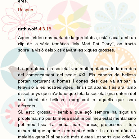
eres.
Respon
ruth wolf
4.3.18
Aquest vídeo ens parla de la gordofobia, està sacat amb un
clip de la sèrie temàtica ‘’My Mad Fat Diary’’, on tracta
sobre la visió dels xics davant les xiques grosses.
La gordofobia i la societat van molt agafades de la mà des
del començament del segle XXI. Els cànons de bellesa
porten torturant a homes i dones des que va arribar la
televisió a les nostres vides i fins i tot abans. I és ara, amb
disset anys que m'adone que tota la societat gira entorn del
seu ideal de bellesa, marginant a aquells que som
diferents.
Sí, estic grossa, i sembla que açò sempre ha sigut un
problema, no per la meua salut ni pel meu estat mental sinó
pel meu físic. La meua mare, amics, professors… tots
m'han dit que aprime i em sentiré millor. I si no em dóna la
maleïda gana?I si pas de més dietes i esports que odie?A