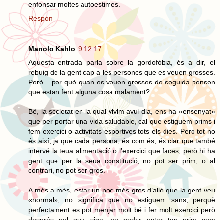
enfonsar moltes autoestimes.
Respon
Manolo Kahlo
9.12.17
Aquesta entrada parla sobre la gordofòbia, és a dir, el
rebuig de la gent cap a les persones que es veuen grosses.
Però... per què quan es veuen grosses de seguida pensen
que estan fent alguna cosa malament?
Bé, la societat en la qual vivim avui dia, ens ha «ensenyat»
que per portar una vida saludable, cal que estiguem prims i
fem exercici o activitats esportives tots els dies. Però tot no
és així, ja que cada persona, és com és, és clar que també
intervé la teua alimentació o l’exercici que faces, però hi ha
gent que per la seua constitució, no pot ser prim, o al
contrari, no pot ser gros.
A més a més, estar un poc més gros d’allò que la gent veu
«normal», no significa que no estiguem sans, perquè
perfectament es pot menjar molt bé i fer molt exercici però
després pel que siga, no poder estar tan prim com