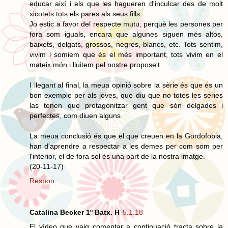
educar així i els que les hagueren d'inculcar des de molt
xicotets tots els pares als seus fills.
Jo estic a favor del respecte mutu, perquè les persones per
fora som iguals, encara que algunes siguen més altos,
baixets, delgats, grossos, negres, blancs, etc. Tots sentim,
vivim i somiem que és el més important, tots vivim en el
mateix món i lluitem pel nostre propose't.
I llegant al final, la meua opinió sobre la sèrie és que és un
bon exemple per als joves, que diu que no totes les series
las tenen que protagonitzar gent que són delgades i
perfectes, com diuen alguns.
La meua conclusió és que el que creuen en la Gordofobia,
han d'aprendre a respectar a les demes per com som per
l'interior, el de fora sol és una part de la nostra imatge.
(20-11-17)
Respon
Catalina Becker 1º Batx. H
5.1.18
El vídeo que vaig comentar a continuació tracta sobre la