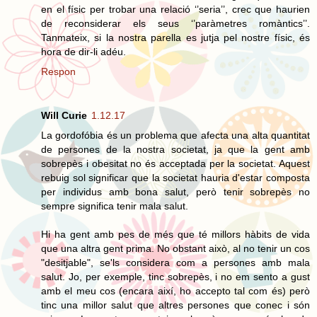
en el físic per trobar una relació ‘’seria’’, crec que haurien
de reconsiderar els seus ‘’paràmetres romàntics’’.
Tanmateix, si la nostra parella es jutja pel nostre físic, és
hora de dir-li adéu.
Respon
Will Curie
1.12.17
La gordofóbia és un problema que afecta una alta quantitat
de persones de la nostra societat, ja que la gent amb
sobrepès i obesitat no és acceptada per la societat. Aquest
rebuig sol significar que la societat hauria d'estar composta
per individus amb bona salut, però tenir sobrepès no
sempre significa tenir mala salut.
Hi ha gent amb pes de més que té millors hàbits de vida
que una altra gent prima. No obstant això, al no tenir un cos
"desitjable", se'ls considera com a persones amb mala
salut. Jo, per exemple, tinc sobrepès, i no em sento a gust
amb el meu cos (encara així, ho accepto tal com és) però
tinc una millor salut que altres persones que conec i són