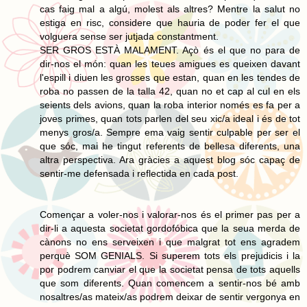
cas faig mal a algú, molest als altres? Mentre la salut no
estiga en risc, considere que hauria de poder fer el que
volguera sense ser jutjada constantment.
SER GROS ESTÀ MALAMENT. Açò és el que no para de
dir-nos el món: quan les teues amigues es queixen davant
l'espill i diuen les grosses que estan, quan en les tendes de
roba no passen de la talla 42, quan no et cap al cul en els
seients dels avions, quan la roba interior només es fa per a
joves primes, quan tots parlen del seu xic/a ideal i és de tot
menys gros/a. Sempre ema vaig sentir culpable per ser el
que sóc, mai he tingut referents de bellesa diferents, una
altra perspectiva. Ara gràcies a aquest blog sóc capaç de
sentir-me defensada i reflectida en cada post.
Començar a voler-nos i valorar-nos és el primer pas per a
dir-li a aquesta societat gordofóbica que la seua merda de
cànons no ens serveixen i que malgrat tot ens agradem
perquè SOM GENIALS. Si superem tots els prejudicis i la
por podrem canviar el que la societat pensa de tots aquells
que som diferents. Quan comencem a sentir-nos bé amb
nosaltres/as mateix/as podrem deixar de sentir vergonya en