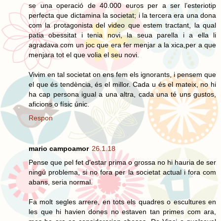
se una operació de 40.000 euros per a ser l’esteriotip
perfecta que dictamina la societat; i la tercera era una dona
com la protagonista del video que estem tractant, la qual
patia obessitat i tenia novi, la seua parella i a ella li
agradava com un joc que era fer menjar a la xica,per a que
menjara tot el que volia el seu novi.
Vivim en tal societat on ens fem els ignorants, i pensem que
el que és tendència, és el millor. Cada u és el mateix, no hi
ha cap persona igual a una altra, cada una té uns gustos,
aficions o físic únic.
Respon
mario campoamor
26.1.18
Pense que pel fet d'estar prima o grossa no hi hauria de ser
ningú problema, si no fora per la societat actual i fora com
abans, seria normal.
Fa molt segles arrere, en tots els quadres o escultures en
les que hi havien dones no estaven tan primes com ara,