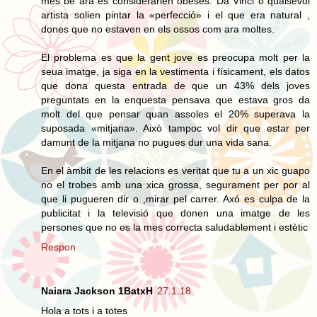
mes be ara es considerarien obeses. Da Vinci o qualsevol
artista solien pintar la «perfecció» i el que era natural ,
dones que no estaven en els ossos com ara moltes.
El problema es que la gent jove es preocupa molt per la
seua imatge, ja siga en la vestimenta i físicament, els datos
que dona questa entrada de que un 43% dels joves
preguntats en la enquesta pensava que estava gros da
molt del que pensar quan assoles el 20% superava la
suposada «mitjana». Això tampoc vol dir que estar per
damunt de la mitjana no pugues dur una vida sana.
En el àmbit de les relacions es veritat que tu a un xic guapo
no el trobes amb una xica grossa, segurament per por al
que li pugueren dir o ,mirar pel carrer. Axó es culpa de la
publicitat i la televisió que donen una imatge de les
persones que no es la mes correcta saludablement i estètic
Respon
Naiara Jackson 1BatxH
27.1.18
Hola a tots i a totes