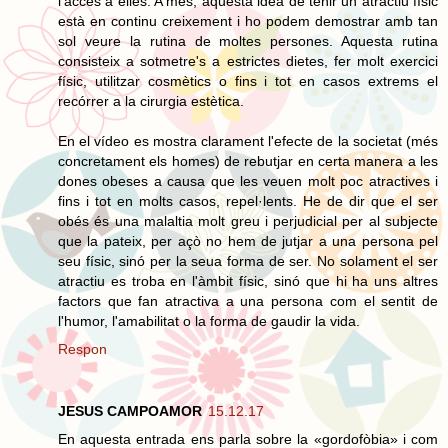
l'accés a elles. A més, aquesta idea de tenir un atractiu físic
està en continu creixement i ho podem demostrar amb tan
sol veure la rutina de moltes persones. Aquesta rutina
consisteix a sotmetre's a estrictes dietes, fer molt exercici
físic, utilitzar cosmètics o fins i tot en casos extrems el
recórrer a la cirurgia estètica.
En el vídeo es mostra clarament l'efecte de la societat (més
concretament els homes) de rebutjar en certa manera a les
dones obeses a causa que les veuen molt poc atractives i
fins i tot en molts casos, repel·lents. He de dir que el ser
obés és una malaltia molt greu i perjudicial per al subjecte
que la pateix, per açò no hem de jutjar a una persona pel
seu físic, sinó per la seua forma de ser. No solament el ser
atractiu es troba en l'àmbit físic, sinó que hi ha uns altres
factors que fan atractiva a una persona com el sentit de
l'humor, l'amabilitat o la forma de gaudir la vida.
Respon
JESUS CAMPOAMOR
15.12.17
En aquesta entrada ens parla sobre la «gordofòbia» i com