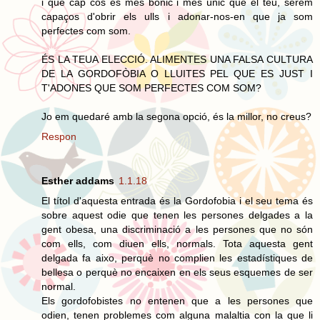
i que cap cos és més bonic i més únic que el teu, serem
capaços d'obrir els ulls i adonar-nos-en que ja som
perfectes com som.
ÉS LA TEUA ELECCIÓ. ALIMENTES UNA FALSA CULTURA
DE LA GORDOFÒBIA O LLUITES PEL QUE ES JUST I
T'ADONES QUE SOM PERFECTES COM SOM?
Jo em quedaré amb la segona opció, és la millor, no creus?
Respon
Esther addams
1.1.18
El títol d'aquesta entrada és la Gordofobia i el seu tema és
sobre aquest odie que tenen les persones delgades a la
gent obesa, una discriminació a les persones que no són
com ells, com diuen ells, normals. Tota aquesta gent
delgada fa aixo, perquè no complien les estadístiques de
bellesa o perquè no encaixen en els seus esquemes de ser
normal.
Els gordofobistes no entenen que a les persones que
odien, tenen problemes com alguna malaltia con la que li