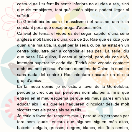
costa viure i tu fent lis sentir inferiors no ajudes a res, sinó
que els empitjores, fent què estén pitjor o podent llegar al
suïcidi.
La Gordofobia és com el masclisme i el racisme, una lluita
constant pera què desaparega d'aquest món.
Canviat de tema, el vídeo és del segon capítol d'una sèrie
anglesa molt famosa d'una xica de 16, Rae que és xica jove
quan una malaltia, la qual per la seua culpa ha estat en un
centre psiquiatre per a controlar el seu pes. La serie, diu
que pesa 104 quilos, li costa al principi, però viu con això,
intentant superar-se cada dia. Tindrà altra vegada contacte
amb una amiga seua d'abans anomenada Chloe, la qual no
saps nada del centre i Rae intentara encaixar en el seu
grup d'amics.
En la meua opinió, jo no estic a favor de la Gordofobia,
perquè jo crec que són persones normals, per a mi sí que
entren en el meu esquema perquè els meus pares em van
educar així i els que les hagueren d'inculcar des de molt
xicotets tots els pares als seus fills.
Jo estic a favor del respecte mutu, perquè les persones per
fora som iguals, encara que algunes siguen més altos,
baixets, delgats, grossos, negres, blancs, etc. Tots sentim,