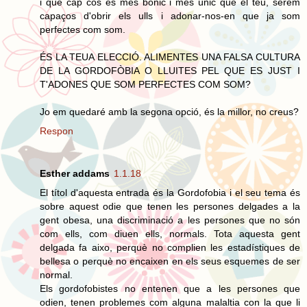
i que cap cos és més bonic i més únic que el teu, serem
capaços d'obrir els ulls i adonar-nos-en que ja som
perfectes com som.
ÉS LA TEUA ELECCIÓ. ALIMENTES UNA FALSA CULTURA
DE LA GORDOFÒBIA O LLUITES PEL QUE ES JUST I
T'ADONES QUE SOM PERFECTES COM SOM?
Jo em quedaré amb la segona opció, és la millor, no creus?
Respon
Esther addams
1.1.18
El títol d'aquesta entrada és la Gordofobia i el seu tema és
sobre aquest odie que tenen les persones delgades a la
gent obesa, una discriminació a les persones que no són
com ells, com diuen ells, normals. Tota aquesta gent
delgada fa aixo, perquè no complien les estadístiques de
bellesa o perquè no encaixen en els seus esquemes de ser
normal.
Els gordofobistes no entenen que a les persones que
odien, tenen problemes com alguna malaltia con la que li