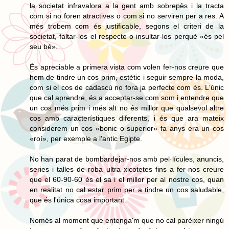
la societat infravalora a la gent amb sobrepès i la tracta
com si no foren atractives o com si no serviren per a res. A
més trobem com és justificable, segons el criteri de la
societat, faltar-los el respecte o insultar-los perquè «és pel
seu bé».
És apreciable a primera vista com volen fer-nos creure que
hem de tindre un cos prim, estètic i seguir sempre la moda,
com si el cos de cadascú no fora ja perfecte com és. L'únic
que cal aprendre, és a acceptar-se com som i entendre que
un cos més prim i més alt no és millor que qualsevol altre
cos amb característiques diferents, i és que ara mateix
considerem un cos «bonic o superior» fa anys era un cos
«roí», per exemple a l'antic Egipte.
No han parat de bombardejar-nos amb pel·lícules, anuncis,
series i talles de roba ultra xicotetes fins a fer-nos creure
que el 60-90-60 és el sa i el millor per al nostre cos, quan
en realitat no cal estar prim per a tindre un cos saludable,
que és l'única cosa important.
Només al moment que entenga'm que no cal parèixer ningú