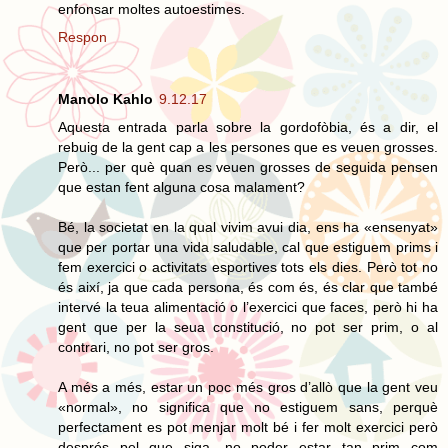
enfonsar moltes autoestimes.
Respon
Manolo Kahlo
9.12.17
Aquesta entrada parla sobre la gordofòbia, és a dir, el
rebuig de la gent cap a les persones que es veuen grosses.
Però... per què quan es veuen grosses de seguida pensen
que estan fent alguna cosa malament?
Bé, la societat en la qual vivim avui dia, ens ha «ensenyat»
que per portar una vida saludable, cal que estiguem prims i
fem exercici o activitats esportives tots els dies. Però tot no
és així, ja que cada persona, és com és, és clar que també
intervé la teua alimentació o l’exercici que faces, però hi ha
gent que per la seua constitució, no pot ser prim, o al
contrari, no pot ser gros.
A més a més, estar un poc més gros d’allò que la gent veu
«normal», no significa que no estiguem sans, perquè
perfectament es pot menjar molt bé i fer molt exercici però
després pel que siga, no poder estar tan prim com