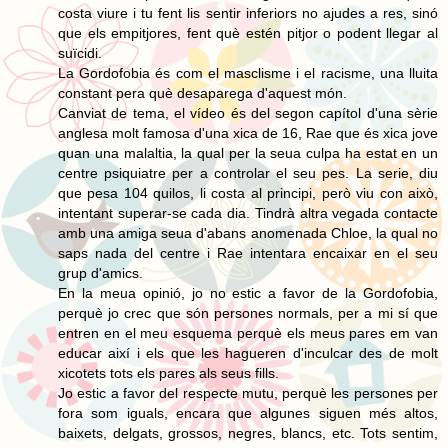
costa viure i tu fent lis sentir inferiors no ajudes a res, sinó
que els empitjores, fent què estén pitjor o podent llegar al
suïcidi.
La Gordofobia és com el masclisme i el racisme, una lluita
constant pera què desaparega d'aquest món.
Canviat de tema, el vídeo és del segon capítol d'una sèrie
anglesa molt famosa d'una xica de 16, Rae que és xica jove
quan una malaltia, la qual per la seua culpa ha estat en un
centre psiquiatre per a controlar el seu pes. La serie, diu
que pesa 104 quilos, li costa al principi, però viu con això,
intentant superar-se cada dia. Tindrà altra vegada contacte
amb una amiga seua d'abans anomenada Chloe, la qual no
saps nada del centre i Rae intentara encaixar en el seu
grup d'amics.
En la meua opinió, jo no estic a favor de la Gordofobia,
perquè jo crec que són persones normals, per a mi sí que
entren en el meu esquema perquè els meus pares em van
educar així i els que les hagueren d'inculcar des de molt
xicotets tots els pares als seus fills.
Jo estic a favor del respecte mutu, perquè les persones per
fora som iguals, encara que algunes siguen més altos,
baixets, delgats, grossos, negres, blancs, etc. Tots sentim,