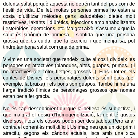
dolenta salut perquè aquesta no depén tant del pes com de
l’estil de vida. De fet, moltes persones primes ho estan a
costa d’utilitzar mètodes gens saludables: dietes molt
restrictives, laxants i diürètics, injeccions amb anabolitzants
i esteroides, operacions, etc. Malgrat això, s'assumeix que la
salut és sinònim de primesa, i s'oblida que una persona
grossa que es cuida, que fa exercici i que menja sa, pot
tindre tan bona salut com una de prima.
Vivim en una societat que rendeix culte al cos i divideix les
persones en atractives (blanques, altes, guapes, primes...) i
no atractives (de color, lletges, grosses...). Fins i tot en els
contes de Disney, els personatges dolents són lletjos (per
exemple, la bruixa) i els bons són guapos. També hi ha una
llarga tradició fílmica de personatges grossos que només
estan per a fer gràcia.
No és cap descobriment dir que la bellesa és subjectiva, i
que malgrat el desig d’homogeneïtzació, la gent té gustos
diversos, i tots els cossos poden ser desitjables. Però anar
contra el corrent és molt difícil. Us imagineu que un xic prim i
atractiu, segons els cànons actuals, isca amb una xica