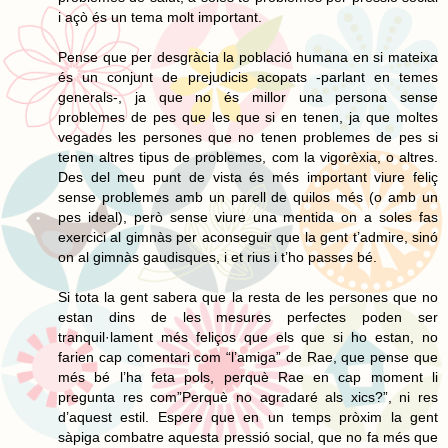
i açò és un tema molt important.
Pense que per desgràcia la població humana en si mateixa
és un conjunt de prejudicis acopats -parlant en temes
generals-, ja que no és millor una persona sense
problemes de pes que les que si en tenen, ja que moltes
vegades les persones que no tenen problemes de pes si
tenen altres tipus de problemes, com la vigorèxia, o altres.
Des del meu punt de vista és més important viure feliç
sense problemes amb un parell de quilos més (o amb un
pes ideal), però sense viure una mentida on a soles fas
exercici al gimnàs per aconseguir que la gent t’admire, sinó
on al gimnàs gaudisques, i et rius i t’ho passes bé.
Si tota la gent sabera que la resta de les persones que no
estan dins de les mesures perfectes poden ser
tranquil·lament més feliços que els que si ho estan, no
farien cap comentari com “l’amiga” de Rae, que pense que
més bé l’ha feta pols, perquè Rae en cap moment li
pregunta res com”Perquè no agradaré als xics?”, ni res
d’aquest estil. Espere que en un temps pròxim la gent
sàpiga combatre aquesta pressió social, que no fa més que