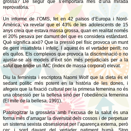
grossa? De segur que s’emportarà més d’una mirada
reprovatòria.
Un informe de l’OMS, fet en 42 països d’Europa i Nord-
Amèrica, va revelar que el 43% de les adolescents de 15
anys creia que estava massa grossa, quan en realitat només
el 20% pesava per damunt del que es considera estàndard.
Què significa això? Que la pressió pel físic provoca un munt
de gent insatisfeta i infeliç. I aquest és el vertader perill; no
els quilos. Els complexos que provoca la discriminació o no
ajustar-se als models d’èxit són més perjudicials per a la
salut que tindre un IMC (índex de massa corporal) elevat.
Diu la feminista i escriptora Naomi Wolf que la dieta és el
sedant polític més potent en la història de les dones, i
afegeix que la fixació cultural per la primesa femenina no és
una obsessió per la bellesa sinó per l’obediència femenina
(El mite de la bellesa, 1991).
Patologitzar la grossària amb l’excusa de la salut és una
forma més d’amagar la diversitat dels cossos i de perpetuar
un sistema sexista obsessionat per l’aparença externa, però
cec i sord davant del vertader patiment humà. Stop