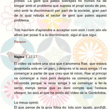
primes. La gent que pateix sobrepès no només ha de
bregar amb el problema que suposa el propi excés de pes,
sinó amb la discriminació per part de la societat, gran part
de la qual rebutja el sector de gent que pateix aquest
problema.
Tots hauríem d'aprendre a acceptar com som i com són els
altres per posar fi a la discriminació, sigui el que sigui.
Respon
Najwa
1.12.17
El vídeo va sobre una xica que s'anomena Rae, que estava
assentada sola en un parc, i després vi la seua amiga i li va
començar a parlar de que creu que té nóvio, Rae al principi
va començar a riure però després va començar a sentir
incomoda perquè la seua amiga li va començar a fer-la
sentir menys sense que es doní compte que l'estava
ofenent, bo això el que he entés del vídeo de la Gordofobia.
La meua opinió:
El que pense de la gros fòbia és: tots som iguals, gord\@,