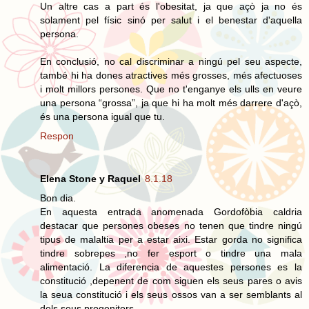
Un altre cas a part és l'obesitat, ja que açò ja no és
solament pel físic sinó per salut i el benestar d'aquella
persona.
En conclusió, no cal discriminar a ningú pel seu aspecte,
també hi ha dones atractives més grosses, més afectuoses
i molt millors persones. Que no t'enganye els ulls en veure
una persona “grossa”, ja que hi ha molt més darrere d'açò,
és una persona igual que tu.
Respon
Elena Stone y Raquel
8.1.18
Bon dia.
En aquesta entrada anomenada Gordofòbia caldria
destacar que persones obeses no tenen que tindre ningú
tipus de malaltia per a estar aixi. Estar gorda no significa
tindre sobrepes ,no fer esport o tindre una mala
alimentació. La diferencia de aquestes persones es la
constitució ,depenent de com siguen els seus pares o avis
la seua constitució i els seus ossos van a ser semblants al
dels seus progenitors.