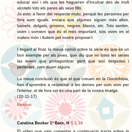
educar així i els que les hagueren d'inculcar des de molt
xicotets tots els pares als seus fills.
Jo estic a favor del respecte mutu, perquè les persones per
fora som iguals, encara que algunes siguen més altos,
baixets, delgats, grossos, negres, blancs, etc. Tots sentim,
vivim i somiem que és el més important, tots vivim en el
mateix món i lluitem pel nostre propose't.
I llegant al final, la meua opinió sobre la sèrie és que és un
bon exemple per als joves, que diu que no totes les series
las tenen que protagonitzar gent que són delgades i
perfectes, com diuen alguns.
La meua conclusió és que el que creuen en la Gordofobia,
han d'aprendre a respectar a les demes per com som per
l'interior, el de fora sol és una part de la nostra imatge.
(20-11-17)
Respon
Catalina Becker 1º Batx. H
5.1.18
El vídeo que vaig comentar a continuació tracta sobre la