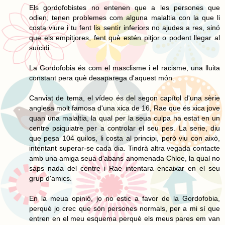
Els gordofobistes no entenen que a les persones que
odien, tenen problemes com alguna malaltia con la que li
costa viure i tu fent lis sentir inferiors no ajudes a res, sinó
que els empitjores, fent què estén pitjor o podent llegar al
suïcidi.
La Gordofobia és com el masclisme i el racisme, una lluita
constant pera què desaparega d'aquest món.
Canviat de tema, el vídeo és del segon capítol d'una sèrie
anglesa molt famosa d'una xica de 16, Rae que és xica jove
quan una malaltia, la qual per la seua culpa ha estat en un
centre psiquiatre per a controlar el seu pes. La serie, diu
que pesa 104 quilos, li costa al principi, però viu con això,
intentant superar-se cada dia. Tindrà altra vegada contacte
amb una amiga seua d'abans anomenada Chloe, la qual no
saps nada del centre i Rae intentara encaixar en el seu
grup d'amics.
En la meua opinió, jo no estic a favor de la Gordofobia,
perquè jo crec que són persones normals, per a mi sí que
entren en el meu esquema perquè els meus pares em van