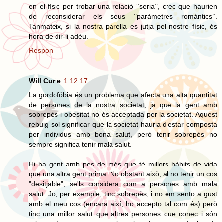
en el físic per trobar una relació ‘’seria’’, crec que haurien
de reconsiderar els seus ‘’paràmetres romàntics’’.
Tanmateix, si la nostra parella es jutja pel nostre físic, és
hora de dir-li adéu.
Respon
Will Curie
1.12.17
La gordofóbia és un problema que afecta una alta quantitat
de persones de la nostra societat, ja que la gent amb
sobrepès i obesitat no és acceptada per la societat. Aquest
rebuig sol significar que la societat hauria d'estar composta
per individus amb bona salut, però tenir sobrepès no
sempre significa tenir mala salut.
Hi ha gent amb pes de més que té millors hàbits de vida
que una altra gent prima. No obstant això, al no tenir un cos
"desitjable", se'ls considera com a persones amb mala
salut. Jo, per exemple, tinc sobrepès, i no em sento a gust
amb el meu cos (encara així, ho accepto tal com és) però
tinc una millor salut que altres persones que conec i són