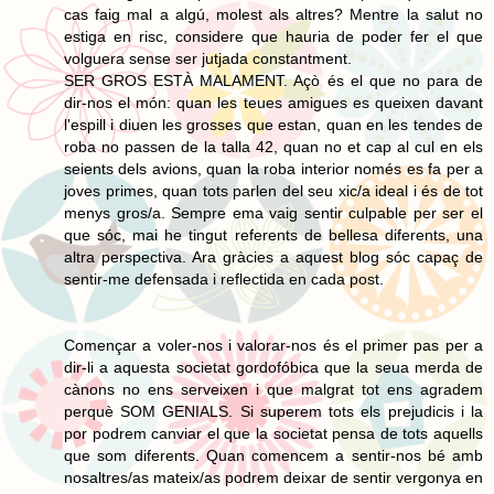
cas faig mal a algú, molest als altres? Mentre la salut no
estiga en risc, considere que hauria de poder fer el que
volguera sense ser jutjada constantment.
SER GROS ESTÀ MALAMENT. Açò és el que no para de
dir-nos el món: quan les teues amigues es queixen davant
l'espill i diuen les grosses que estan, quan en les tendes de
roba no passen de la talla 42, quan no et cap al cul en els
seients dels avions, quan la roba interior només es fa per a
joves primes, quan tots parlen del seu xic/a ideal i és de tot
menys gros/a. Sempre ema vaig sentir culpable per ser el
que sóc, mai he tingut referents de bellesa diferents, una
altra perspectiva. Ara gràcies a aquest blog sóc capaç de
sentir-me defensada i reflectida en cada post.
Començar a voler-nos i valorar-nos és el primer pas per a
dir-li a aquesta societat gordofóbica que la seua merda de
cànons no ens serveixen i que malgrat tot ens agradem
perquè SOM GENIALS. Si superem tots els prejudicis i la
por podrem canviar el que la societat pensa de tots aquells
que som diferents. Quan comencem a sentir-nos bé amb
nosaltres/as mateix/as podrem deixar de sentir vergonya en