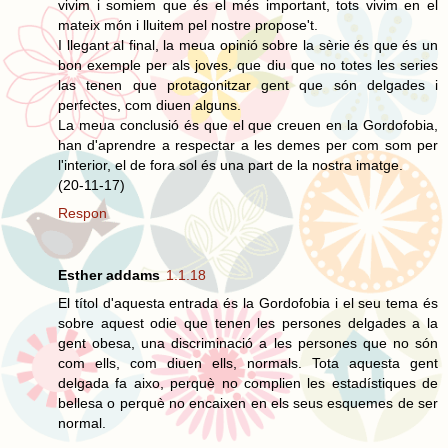
vivim i somiem que és el més important, tots vivim en el
mateix món i lluitem pel nostre propose't.
I llegant al final, la meua opinió sobre la sèrie és que és un
bon exemple per als joves, que diu que no totes les series
las tenen que protagonitzar gent que són delgades i
perfectes, com diuen alguns.
La meua conclusió és que el que creuen en la Gordofobia,
han d'aprendre a respectar a les demes per com som per
l'interior, el de fora sol és una part de la nostra imatge.
(20-11-17)
Respon
Esther addams
1.1.18
El títol d'aquesta entrada és la Gordofobia i el seu tema és
sobre aquest odie que tenen les persones delgades a la
gent obesa, una discriminació a les persones que no són
com ells, com diuen ells, normals. Tota aquesta gent
delgada fa aixo, perquè no complien les estadístiques de
bellesa o perquè no encaixen en els seus esquemes de ser
normal.