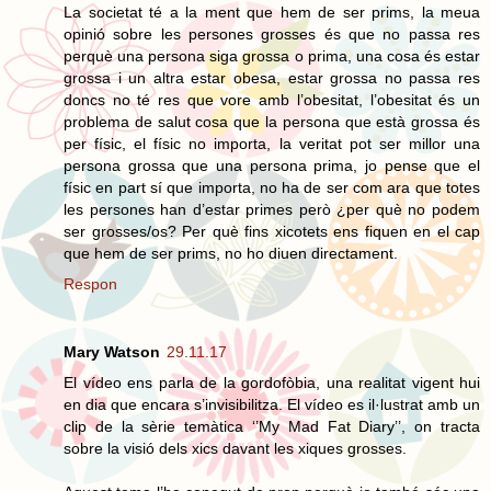
La societat té a la ment que hem de ser prims, la meua
opinió sobre les persones grosses és que no passa res
perquè una persona siga grossa o prima, una cosa és estar
grossa i un altra estar obesa, estar grossa no passa res
doncs no té res que vore amb l’obesitat, l’obesitat és un
problema de salut cosa que la persona que està grossa és
per físic, el físic no importa, la veritat pot ser millor una
persona grossa que una persona prima, jo pense que el
físic en part sí que importa, no ha de ser com ara que totes
les persones han d’estar primes però ¿per què no podem
ser grosses/os? Per què fins xicotets ens fiquen en el cap
que hem de ser prims, no ho diuen directament.
Respon
Mary Watson
29.11.17
El vídeo ens parla de la gordofòbia, una realitat vigent hui
en dia que encara s’invisibilitza. El vídeo es il·lustrat amb un
clip de la sèrie temàtica ‘’My Mad Fat Diary’’, on tracta
sobre la visió dels xics davant les xiques grosses.