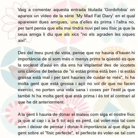
Vaig a comentar aquesta entrada titulada 'Gordofobia' on
apareix un vídeo de la sèrie 'My Mad Fat Diary' en el qual
apareixen dues amigues, una d'elles és prima i l'altra no,
per tant pensa que ella mai tindrà nuvi pel seu físic ja que la
seua amiga li diu que als xics "no els agraden les xiques
així".
Des del meu punt de vista, pense que no hauria d'haver-hi
importància de si som més o menys prims la qüestió és que
la societat d'avui en dia ens ha implantat des de xicotets
uns cànons de bellesa de "si estàs prima està ben i si estàs
grossa està mal i per tant hauries de cuidar-te més", hi ha
molta gent que està grossa i açò no vol dir que no facen
exercici, no porten una vida sana i coses per l'estil ja que
també hi ha molta gent que està prima i és tot el contrari al
que he dit anteriorment.
A la gent li hauria de donar el mateix com siga el nostre físic
ja que al cap i a la fi tot açò es perd, cal voler-nos tal com
som i deixar de pensar i donar-li importància al que diga la
gent sobre el "físic perfecte", el perfecte és voler-se tal com