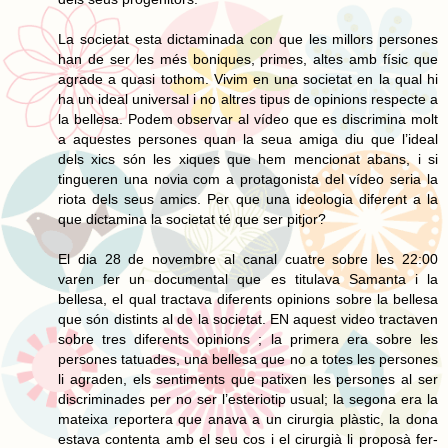
La societat esta dictaminada con que les millors persones
han de ser les més boniques, primes, altes amb físic que
agrade a quasi tothom. Vivim en una societat en la qual hi
ha un ideal universal i no altres tipus de opinions respecte a
la bellesa. Podem observar al vídeo que es discrimina molt
a aquestes persones quan la seua amiga diu que l’ideal
dels xics són les xiques que hem mencionat abans, i si
tingueren una novia com a protagonista del vídeo seria la
riota dels seus amics. Per que una ideologia diferent a la
que dictamina la societat té que ser pitjor?
El dia 28 de novembre al canal cuatre sobre les 22:00
varen fer un documental que es titulava Samanta i la
bellesa, el qual tractava diferents opinions sobre la bellesa
que són distints al de la societat. EN aquest video tractaven
sobre tres diferents opinions ; la primera era sobre les
persones tatuades, una bellesa que no a totes les persones
li agraden, els sentiments que patixen les persones al ser
discriminades per no ser l’esteriotip usual; la segona era la
mateixa reportera que anava a un cirurgia plàstic, la dona
estava contenta amb el seu cos i el cirurgià li proposà fer-