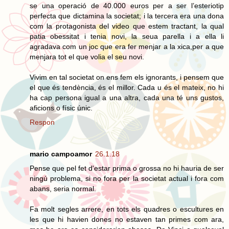
se una operació de 40.000 euros per a ser l’esteriotip
perfecta que dictamina la societat; i la tercera era una dona
com la protagonista del video que estem tractant, la qual
patia obessitat i tenia novi, la seua parella i a ella li
agradava com un joc que era fer menjar a la xica,per a que
menjara tot el que volia el seu novi.
Vivim en tal societat on ens fem els ignorants, i pensem que
el que és tendència, és el millor. Cada u és el mateix, no hi
ha cap persona igual a una altra, cada una té uns gustos,
aficions o físic únic.
Respon
mario campoamor
26.1.18
Pense que pel fet d'estar prima o grossa no hi hauria de ser
ningú problema, si no fora per la societat actual i fora com
abans, seria normal.
Fa molt segles arrere, en tots els quadres o escultures en
les que hi havien dones no estaven tan primes com ara,