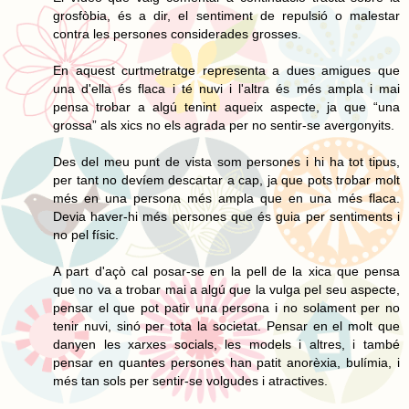
grosfòbia, és a dir, el sentiment de repulsió o malestar
contra les persones considerades grosses.
En aquest curtmetratge representa a dues amigues que
una d'ella és flaca i té nuvi i l'altra és més ampla i mai
pensa trobar a algú tenint aqueix aspecte, ja que “una
grossa” als xics no els agrada per no sentir-se avergonyits.
Des del meu punt de vista som persones i hi ha tot tipus,
per tant no devíem descartar a cap, ja que pots trobar molt
més en una persona més ampla que en una més flaca.
Devia haver-hi més persones que és guia per sentiments i
no pel físic.
A part d'açò cal posar-se en la pell de la xica que pensa
que no va a trobar mai a algú que la vulga pel seu aspecte,
pensar el que pot patir una persona i no solament per no
tenir nuvi, sinó per tota la societat. Pensar en el molt que
danyen les xarxes socials, les models i altres, i també
pensar en quantes persones han patit anorèxia, bulímia, i
més tan sols per sentir-se volgudes i atractives.