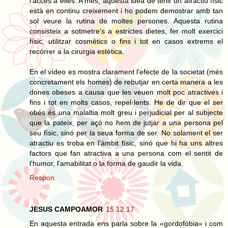
l'accés a elles. A més, aquesta idea de tenir un atractiu físic
està en continu creixement i ho podem demostrar amb tan
sol veure la rutina de moltes persones. Aquesta rutina
consisteix a sotmetre's a estrictes dietes, fer molt exercici
físic, utilitzar cosmètics o fins i tot en casos extrems el
recórrer a la cirurgia estètica.
En el vídeo es mostra clarament l'efecte de la societat (més
concretament els homes) de rebutjar en certa manera a les
dones obeses a causa que les veuen molt poc atractives i
fins i tot en molts casos, repel·lents. He de dir que el ser
obés és una malaltia molt greu i perjudicial per al subjecte
que la pateix, per açò no hem de jutjar a una persona pel
seu físic, sinó per la seua forma de ser. No solament el ser
atractiu es troba en l'àmbit físic, sinó que hi ha uns altres
factors que fan atractiva a una persona com el sentit de
l'humor, l'amabilitat o la forma de gaudir la vida.
Respon
JESUS CAMPOAMOR
15.12.17
En aquesta entrada ens parla sobre la «gordofòbia» i com