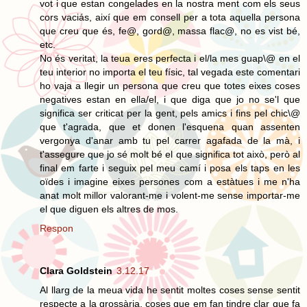
vot i que estan congelades en la nostra ment com els seus
cors vaciás, així que em consell per a tota aquella persona
que creu que és, fe@, gord@, massa flac@, no es vist bé,
etc.
No és veritat, la teua eres perfecta i el/la mes guap\@ en el
teu interior no importa el teu físic, tal vegada este comentari
ho vaja a llegir un persona que creu que totes eixes coses
negatives estan en ella/el, i que diga que jo no se'l que
significa ser criticat per la gent, pels amics i fins pel chic\@
que t'agrada, que et donen l'esquena quan assenten
vergonya d'anar amb tu pel carrer agafada de la mà, i
t'assegure que jo sé molt bé el que significa tot això, però al
final em farte i seguix pel meu camí i posa els taps en les
oïdes i imagine eixes persones com a estàtues i me n'ha
anat molt millor valorant-me i volent-me sense importar-me
el que diguen els altres de mos.
Respon
Clara Goldstein
3.12.17
Al llarg de la meua vida he sentit moltes coses sense sentit
respecte a la grossària, coses que em fan tindre clar que fa