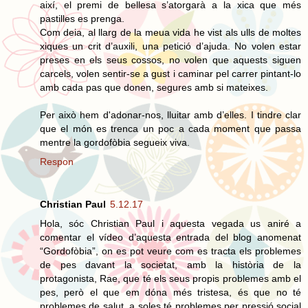
així, el premi de bellesa s’atorgarà a la xica que més
pastilles es prenga.
Com deia, al llarg de la meua vida he vist als ulls de moltes
xiques un crit d’auxili, una petició d’ajuda. No volen estar
preses en els seus cossos, no volen que aquests siguen
carcels, volen sentir-se a gust i caminar pel carrer pintant-lo
amb cada pas que donen, segures amb si mateixes.
Per això hem d'adonar-nos, lluitar amb d’elles. I tindre clar
que el món es trenca un poc a cada moment que passa
mentre la gordofòbia segueix viva.
Respon
Christian Paul
5.12.17
Hola, sóc Christian Paul i aquesta vegada us aniré a
comentar el vídeo d’aquesta entrada del blog anomenat
“Gordofòbia”, on es pot veure com es tracta els problemes
de pes davant la societat, amb la història de la
protagonista, Rae, que té els seus propis problemes amb el
pes, però el que em dóna més tristesa, és que no té
problemes de salut, a soles té problemes per pressió social