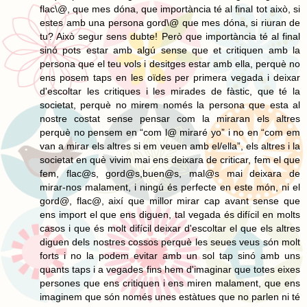
flac\@, que mes dóna, que importància té al final tot això, si
estes amb una persona gord\@ que mes dóna, si riuran de
tu? Això segur sens dubte! Però que importància té al final
sinó pots estar amb algú sense que et critiquen amb la
persona que el teu vols i desitges estar amb ella, perquè no
ens posem taps en les oïdes per primera vegada i deixar
d'escoltar les critiques i les mirades de fàstic, que té la
societat, perquè no mirem només la persona que esta al
nostre costat sense pensar com la miraran els altres
perquè no pensem en “com l@ miraré yo” i no en “com em
van a mirar els altres si em veuen amb el/ella”, els altres i la
societat en què vivim mai ens deixara de criticar, fem el que
fem, flac@s, gord@s,buen@s, mal@s mai deixara de
mirar-nos malament, i ningú és perfecte en este món, ni el
gord@, flac@, així que millor mirar cap avant sense que
ens import el que ens diguen, tal vegada és difícil en molts
casos i que és molt difícil deixar d'escoltar el que els altres
diguen dels nostres cossos perquè les seues veus són molt
forts i no la podem evitar amb un sol tap sinó amb uns
quants taps i a vegades fins hem d'imaginar que totes eixes
persones que ens critiquen i ens miren malament, que ens
imaginem que són només unes estàtues que no parlen ni té