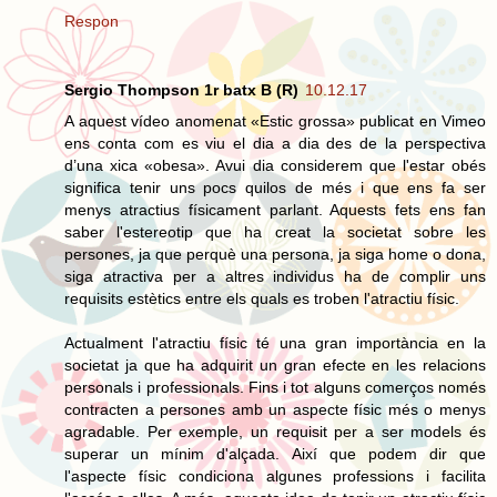
Respon
Sergio Thompson 1r batx B (R)
10.12.17
A aquest vídeo anomenat «Estic grossa» publicat en Vimeo
ens conta com es viu el dia a dia des de la perspectiva
d’una xica «obesa». Avui dia considerem que l'estar obés
significa tenir uns pocs quilos de més i que ens fa ser
menys atractius físicament parlant. Aquests fets ens fan
saber l'estereotip que ha creat la societat sobre les
persones, ja que perquè una persona, ja siga home o dona,
siga atractiva per a altres individus ha de complir uns
requisits estètics entre els quals es troben l'atractiu físic.
Actualment l'atractiu físic té una gran importància en la
societat ja que ha adquirit un gran efecte en les relacions
personals i professionals. Fins i tot alguns comerços només
contracten a persones amb un aspecte físic més o menys
agradable. Per exemple, un requisit per a ser models és
superar un mínim d'alçada. Així que podem dir que
l'aspecte físic condiciona algunes professions i facilita