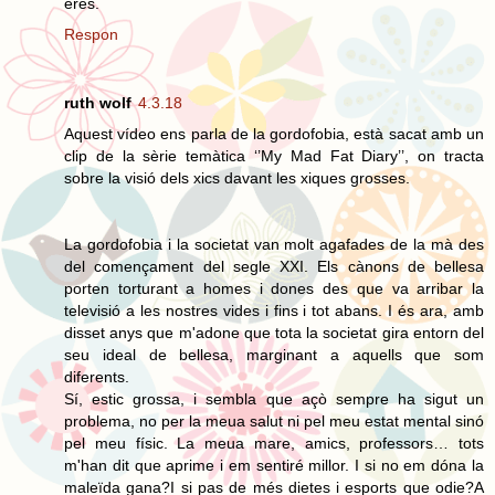
eres.
Respon
ruth wolf
4.3.18
Aquest vídeo ens parla de la gordofobia, està sacat amb un
clip de la sèrie temàtica ‘’My Mad Fat Diary’’, on tracta
sobre la visió dels xics davant les xiques grosses.
La gordofobia i la societat van molt agafades de la mà des
del començament del segle XXI. Els cànons de bellesa
porten torturant a homes i dones des que va arribar la
televisió a les nostres vides i fins i tot abans. I és ara, amb
disset anys que m'adone que tota la societat gira entorn del
seu ideal de bellesa, marginant a aquells que som
diferents.
Sí, estic grossa, i sembla que açò sempre ha sigut un
problema, no per la meua salut ni pel meu estat mental sinó
pel meu físic. La meua mare, amics, professors… tots
m'han dit que aprime i em sentiré millor. I si no em dóna la
maleïda gana?I si pas de més dietes i esports que odie?A