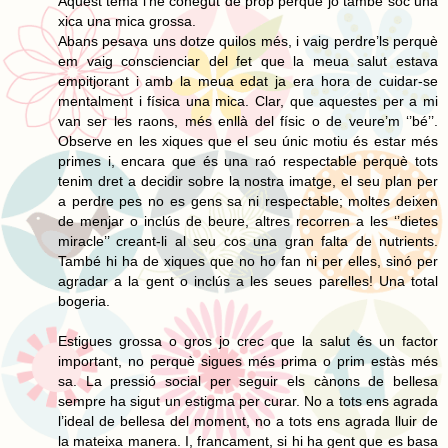
Aquest tema l’he conegut de prop perquè jo també sóc una
xica una mica grossa.
Abans pesava uns dotze quilos més, i vaig perdre’ls perquè
em vaig conscienciar del fet que la meua salut estava
empitjorant i amb la meua edat ja era hora de cuidar-se
mentalment i física una mica. Clar, que aquestes per a mi
van ser les raons, més enllà del físic o de veure’m ‘’bé’’.
Observe en les xiques que el seu únic motiu és estar més
primes i, encara que és una raó respectable perquè tots
tenim dret a decidir sobre la nostra imatge, el seu plan per
a perdre pes no es gens sa ni respectable; moltes deixen
de menjar o inclús de beure, altres recorren a les ‘’dietes
miracle’’ creant-li al seu cos una gran falta de nutrients.
També hi ha de xiques que no ho fan ni per elles, sinó per
agradar a la gent o inclús a les seues parelles! Una total
bogeria.
Estigues grossa o gros jo crec que la salut és un factor
important, no perquè sigues més prima o prim estàs més
sa. La pressió social per seguir els cànons de bellesa
sempre ha sigut un estigma per curar. No a tots ens agrada
l’ideal de bellesa del moment, no a tots ens agrada lluir de
la mateixa manera. I, francament, si hi ha gent que es basa