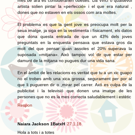
mes be ara es considerarien obeses. Da Vinci o qualsevol
artista solien pintar la «perfecció» i el que era natural ,
dones que no estaven en els ossos com ara moltes.
El problema es que la gent jove es preocupa molt per la
seua imatge, ja siga en la vestimenta i físicament, els datos
que dona questa entrada de que un 43% dels joves
preguntats en la enquesta pensava que estava gros da
molt del que pensar quan assoles el 20% superava la
suposada «mitjana». Això tampoc vol dir que estar per
damunt de la mitjana no pugues dur una vida sana.
En el àmbit de les relacions es veritat que tu a un xic guapo
no el trobes amb una xica grossa, segurament per por al
que li pugueren dir o ,mirar pel carrer. Axó es culpa de la
publicitat i la televisió que donen una imatge de les
persones que no es la mes correcta saludablement i estètic
Respon
Naiara Jackson 1BatxH
27.1.18
Hola a tots i a totes