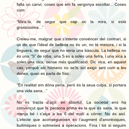
falta un canvi, coses que em fa vergonya escoltar... Coses
com:
“Mira-la, de segur que cap xic la mira, si està
grossíssima...”
Creieu-me, malgrat que s’intente convéncer del contrari, si
us dic que l’ideal de bellesa no és un, no té mesura, i si la
tinguera, de segur que no seria una bàscula. La bellesa no
és una “S” de roba, una S és a soles una lletra, i una xica a
soles una xica, sense més qualificació. Dic xica, en aquest
cas, perquè als hòmens no se’ls sol exigir tant com a les
dones, quan es parla de físic.
“En realitat em dóna pena, però és la seua culpa, si portara
una vida sana...”
No es tracta d’açò, en absolut. La societat ens ha
convençut que la persona prima és la que és sana, la que
menja bé i s'alça a les 6 del matí a córrer. No és així.
L’efecte que aconsegueixen és l’augment d'anorèxiques,
bulímiques o sotmeses a operacions. Fina i tot si seguim