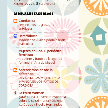
xarxes socials
(8)
youtubers
(1)
LA MEUA LLISTA DE BLOGS
Coeduelda
Feminismos negros. Una
antología
Heterodoxia
Modelos sexuales y dominación
masculina
Mujeres en Red. El periódico
feminista
Presente y futuo de la agenda
feminista - Ana de Miguel
Aprendemos desde la
diferencia
LA VIDA DE LAS MUJERES Y LA
INFANCIA EN LOS PATIOS DE
CÓRDOBA
La Psico Woman
¿Qué opina la juventud española
sobre la salud mental? Dialogan
Isa Duque y Noelia Hernández