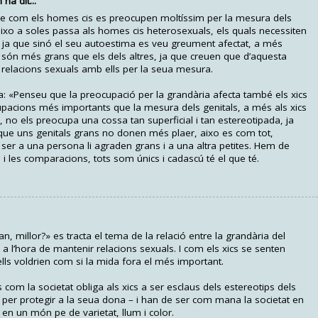
a dit...
 de com els homes cis es preocupen moltíssim per la mesura dels
ixo a soles passa als homes cis heterosexuals, els quals necessiten
, ja que sinó el seu autoestima es veu greument afectat, a més
s són més grans que els dels altres, ja que creuen que d’aquesta
 relacions sexuals amb ells per la seua mesura.
a: «Penseu que la preocupació per la grandària afecta també els xics
upacions més importants que la mesura dels genitals, a més als xics
 no els preocupa una cossa tan superficial i tan estereotipada, ja
 que uns genitals grans no donen més plaer, aixo es com tot,
 ser a una persona li agraden grans i a una altra petites. Hem de
 i les comparacions, tots som únics i cadascú té el que té.
illor?» es tracta el tema de la relació entre la grandària del
a a l’hora de mantenir relacions sexuals. I com els xics se senten
lls voldrien com si la mida fora el més important.
om la societat obliga als xics a ser esclaus dels estereotips dels
 per protegir a la seua dona – i han de ser com mana la societat en
en un món pe de varietat, llum i color.