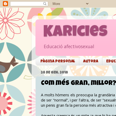
Karicies
Educació afectivosexual
Pàgina personal
Autora
Educ
28 DE GEN. 2018
Com més gran, millor
A molts hòmens els preocupa la grandària 
de ser “normal”, i per l’altra, de ser “sexu
un penis gran fa la persona més atractiva i
Aquesta creença és un mite ja que hi ha pe