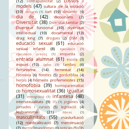
cossos i
(12)
contrapublicitat
(2)
models
(47)
cultura de la violació
(10)
curt
(19)
desamor
(4)
cultures
(1)
dia de
(42)
diccionaris
(7)
Diversitat
(38)
Diversitat familiar
(2)
Diversitat funcional
(10)
diversitat
intel·lectual
(10)
documental
(13)
drag king
(7)
drogues
(2)
DSM
(3)
educació sexual
(61)
educació
sexual infantil
(8)
ejaculació
(1)
enquesta
(2)
ejaculació precoç
(1)
entrada alumnat
(61)
escola
(3)
esport
(10)
famílies
(6)
falles
(1)
feminisme
(14)
feminitat
(14)
Filomena
(6)
floretes
(5)
gordofòbia
(4)
hòmens profeministes
(15)
herois
(4)
homofòbia
(39)
homoparentalitat
homosexualitat
(36)
Igualtat
(3)
(31)
infantesa
(48)
immigració
(1)
intersexualitats
(9)
joguines
(4)
ITS
(1)
jornades i cursos
(5)
legislació
(4)
lesbianisme
(21)
llibres
(1)
masculinitats
(55)
masturbació
(12)
medicalització
(7)
menstruació
(7)
Oh
micro(?)masclismes
(6)
notícies
(5)