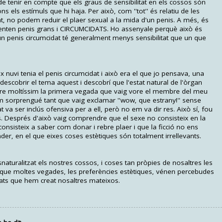
 de tenir en compte que els graus de sensibilitat en els cossos són
 els estímuls que hi haja. Per això, com ''tot'' és relatiu de les
tat, no podem reduir el plaer sexual a la mida d'un penis. A més, és
senten penis grans i CIRCUMCIDATS. Ho assenyale perquè això és
un penis circumcidat té generalment menys sensibilitat que un que
nuvi tenia el penis circumcidat i això era el que jo pensava, una
descobrir el tema aquest i descobrí que l'estat natural de l'òrgan
ndre moltíssim la primera vegada que vaig vore el membre del meu
Em sorprengué tant que vaig exclamar ''wow, que estrany!'' sense
t va ser inclús ofensiva per a ell, però no em va dir res. Això sí, fou
Després d'això vaig comprendre que el sexe no consisteix en la
onsisteix a saber com donar i rebre plaer i que la ficció no ens
er, en el que eixes coses estètiques són totalment irrellevants.
esnaturalitzat els nostres cossos, i coses tan pròpies de nosaltres les
que moltes vegades, les preferències estètiques, vénen percebudes
ats que hem creat nosaltres mateixos.