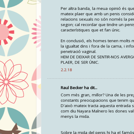
Per altra banda, la meua opinió és q
mateix plaer que amb un penis conside
relacions sexuals no són només la pene
segon; cal recordar que tindre un peni
característiques que et fan únic.
En conclusió, els homes tenen molts 
la igualtat dins i fora de la cama, i i
penetració vaginal.
HEM DE DEIXAR DE SENTIR-NOS AVERG
PLAER, DE SER ÚNIC.
2.2.18
Raul Becker ha dit...
Com més gran, millor? Una de les pre
constants preocupacions que tenim que 
D'això mateix tracta aquesta entrada 
com diu Nayara Malnero les dones valo
menys la mida.
Sobre la mida del penis hi ha el famó