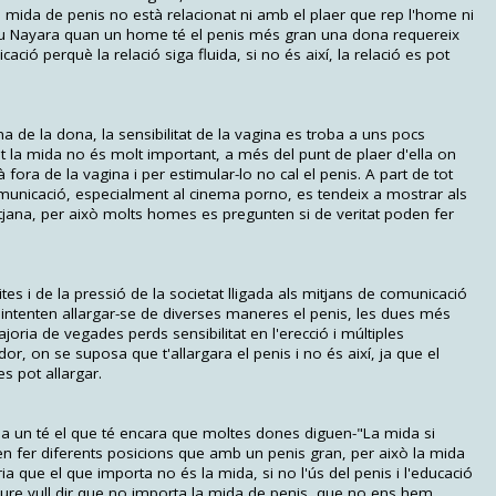
 mida de penis no està relacionat ni amb el plaer que rep l'home ni
iu Nayara quan un home té el penis més gran una dona requereix
ació perquè la relació siga fluida, si no és així, la relació es pot
a de la dona, la sensibilitat de la vagina es troba a uns pocs
t la mida no és molt important, a més del punt de plaer d'ella on
à fora de la vagina i per estimular-lo no cal el penis. A part de tot
comunicació, especialment al cinema porno, es tendeix a mostrar als
tjana, per això molts homes es pregunten si de veritat poden fer
es i de la pressió de la societat lligada als mitjans de comunicació
intenten allargar-se de diverses maneres el penis, les dues més
oria de vegades perds sensibilitat en l'erecció i múltiples
or, on se suposa que t'allargara el penis i no és així, ja que el
es pot allargar.
da un té el que té encara que moltes dones diguen-"La mida si
en fer diferents posicions que amb un penis gran, per això la mida
ia que el que importa no és la mida, si no l'ús del penis i l'educació
oure vull dir que no importa la mida de penis, que no ens hem