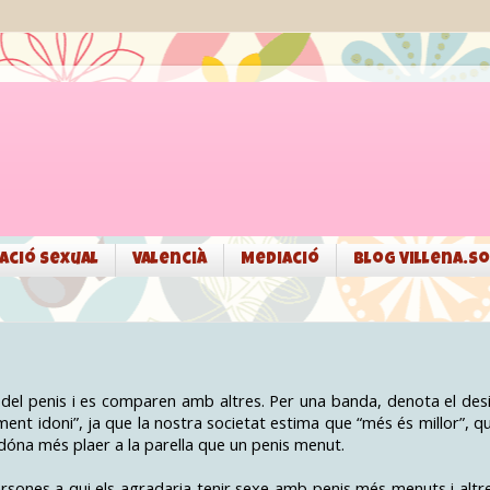
ació sexual
Valencià
Mediació
Blog Villena.so
?
del penis i es comparen amb altres. Per una banda, denota el des
alment idoni”, ja que la nostra societat estima que “més és millor”, q
 dóna més plaer a la parella que un penis menut.
rsones a qui els agradaria tenir sexe amb penis més menuts i altr