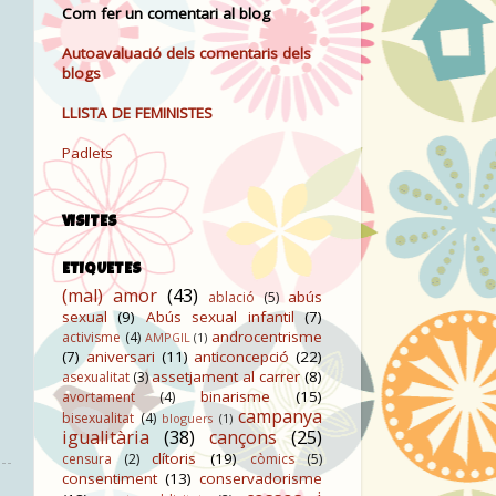
Com fer un comentari al blog
Autoavaluació dels comentaris dels
blogs
LLISTA DE FEMINISTES
Padlets
VISITES
ETIQUETES
(mal) amor
(43)
abús
ablació
(5)
sexual
(9)
Abús sexual infantil
(7)
androcentrisme
activisme
(4)
AMPGIL
(1)
(7)
aniversari
(11)
anticoncepció
(22)
assetjament al carrer
(8)
asexualitat
(3)
binarisme
(15)
avortament
(4)
campanya
bisexualitat
(4)
bloguers
(1)
igualitària
(38)
cançons
(25)
clítoris
(19)
censura
(2)
còmics
(5)
consentiment
(13)
conservadorisme