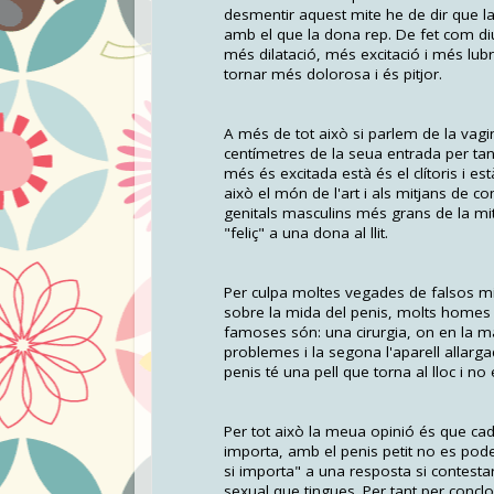
desmentir aquest mite he de dir que la
amb el que la dona rep. De fet com d
més dilatació, més excitació i més lubric
tornar més dolorosa i és pitjor.
A més de tot això si parlem de la vagin
centímetres de la seua entrada per tan
més és excitada està és el clítoris i est
això el món de l'art i als mitjans de 
genitals masculins més grans de la mi
"feliç" a una dona al llit.
Per culpa moltes vegades de falsos mit
sobre la mida del penis, molts homes 
famoses són: una cirurgia, on en la maj
problemes i la segona l'aparell allargad
penis té una pell que torna al lloc i no 
Per tot això la meua opinió és que ca
importa, amb el penis petit no es pod
si importa" a una resposta si contestar
sexual que tingues. Per tant per concl