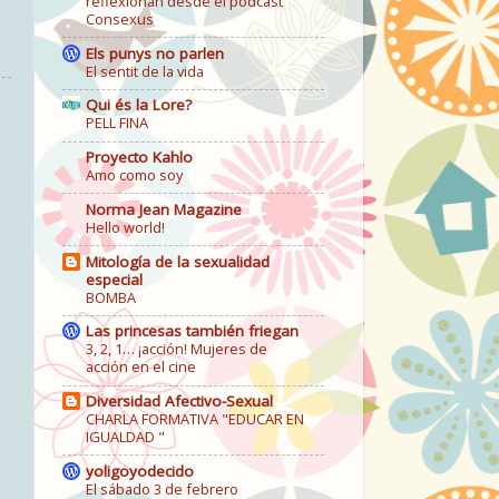
reflexionan desde el podcast
Consexus
Els punys no parlen
El sentit de la vida
Qui és la Lore?
PELL FINA
Proyecto Kahlo
Amo como soy
Norma Jean Magazine
Hello world!
Mitología de la sexualidad
especial
BOMBA
Las princesas también friegan
3, 2, 1… ¡acción! Mujeres de
acción en el cine
Diversidad Afectivo-Sexual
CHARLA FORMATIVA "EDUCAR EN
IGUALDAD "
yoligoyodecido
El sábado 3 de febrero