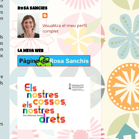
ns
ROSA SANCHIS
es
en
Visualitza el meu perfil
complet
ls
us
en
LA MEUA WEB
ix
re
ls
es