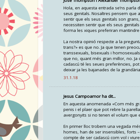
Jose Thompson i Alexander Thompson h
Hola, en aquesta entrada se’ns parla
seus genitals. Nosaltres pensem que a
sentir que els seus genitals son grans
necessiten sentir que els seus genital
forma les xiques preferiran mantindre
La nostra opinió respecte a la pregunt
trans?» es que no. Ja que tenen preoc
transsexuals, bisexuals i homosexuals,
que no, quant més gran millor, no. Ja
cadascú té les seues preferències, pot
deixar ja les bajanades de la grandària
31.1.18
Jesus Campoamor ha dit...
En aquesta anomenada «Com més gran, m
penis i el plaer que pot rebre la parell
avergonyits si no tenen el volum que e
En primer lloc trobem una vegada més c
homes, han de ser insensibles, forts –
compte de ser cadascú com vol i viure 