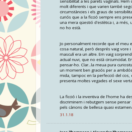
sensibilitat a les parets vaginals. Hem
molt diferents i que varien també segons
circumstàncies i els graus de sensibili
curiós que a la ficció sempre ens pre
una mera qüestió d'estètica i, a més, 
no ho està.
Jo personalment recorde que el meu ex 
cosa natural, però després vaig vore i 
masculí era un altre. Em vaig sorpre
actual nuvi, que no està circumcidat. 
pensar-ho. Clar...la meua pura curiosita
un moment ben graciós per a ambdós. 
mida, tampoc en la perfecció del cos, c
presenta moltes vegades el sexe vertad
La ficció i la inventiva de l'home ha d
discriminem i rebutgem sense pensar 
pels cànons de bellesa quasi estamen
31.1.18