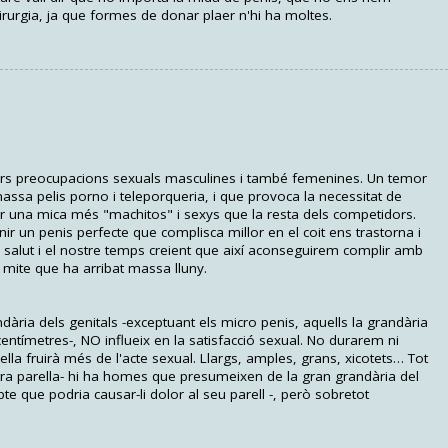
irurgia, ja que formes de donar plaer n'hi ha moltes.
jors preocupacions sexuals masculines i també femenines. Un temor
assa pelis porno i teleporqueria, i que provoca la necessitat de
 una mica més "machitos" i sexys que la resta dels competidors.
nir un penis perfecte que complisca millor en el coit ens trastorna i
ra salut i el nostre temps creient que així aconseguirem complir amb
 mite que ha arribat massa lluny.
ria dels genitals -exceptuant els micro penis, aquells la grandària
 centímetres-, NO influeix en la satisfacció sexual. No durarem ni
la fruirà més de l'acte sexual. Llargs, amples, grans, xicotets… Tot
ra parella- hi ha homes que presumeixen de la gran grandària del
e que podria causar-li dolor al seu parell -, però sobretot