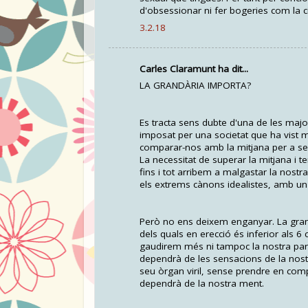
d'obsessionar ni fer bogeries com la c
3.2.18
Carles Claramunt ha dit...
LA GRANDÀRIA IMPORTA?
Es tracta sens dubte d'una de les ma
imposat per una societat que ha vist m
comparar-nos amb la mitjana per a ser
La necessitat de superar la mitjana i te
fins i tot arribem a malgastar la nost
els extrems cànons idealistes, amb un
Però no ens deixem enganyar. La grandà
dels quals en erecció és inferior als 6
gaudirem més ni tampoc la nostra parel
dependrà de les sensacions de la nost
seu òrgan viril, sense prendre en compt
dependrà de la nostra ment.