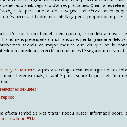
 penetració anal, vaginal o d’altres pràctiques. Quant a les relacio
isiològic, la part interior de la vagina i el cèrvix tenen poqu
t, no és necessari tindre un penis llarg per a proporcionar plaer 
unicació, especialment en el cinema porno, es tendeix a mostrar e
a. Els hòmens preocupats o molt ansiosos per la grandària dels se
 problemes sexuals en major mesura que els que no hi don
btenir o mantenir una erecció perquè no es té seguretat en si mate
on Nayara Malnero
, aquesta sexòloga desmunta alguns mites sob
relacions heterosexuals, i també parla sobre la poca eficàcia de
ària
:
relaciones sexuales?
n reposo
e
ia afecta també els xics trans? Podeu buscar informació sobre l
ransexualidad FTM
.