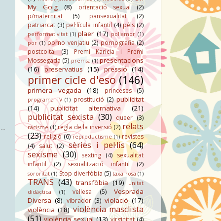
My Goig
(8)
orientació sexual
(2)
p/maternitat
(5)
pansexualitat
(2)
patriarcat
(3)
pel·lícula infantil
(4)
pèls
(2)
plaer
(17)
performativitat
(1)
poliamor
(1)
porno venjatiu
(2)
pornografia
(2)
por
(1)
postcoital
(3)
Premi Karícia i Premi
presentacions
Mossegada
(5)
premsa
(1)
(16)
preservatius
(15)
pressió
(14)
primer cicle d'eso
(146)
primera vegada
(18)
princeses
(5)
publicitat
prostitució
(2)
programa TV
(1)
(14)
publicitat alternativa
(21)
publicitat sexista
(30)
queer
(3)
relats
regla de la inversió
(2)
racisme
(1)
(23)
religió
(6)
revistes
reproductisme
(1)
sèries i pel·lis
(64)
(4)
salut
(2)
sexisme
(30)
sexting
(4)
sexualitat
infantil
(2)
sexualització infantil
(2)
Stop diverfòbia
(5)
sororitat
(1)
taxa rosa
(1)
TRANS
(43)
transfòbia
(19)
unitat
Vesprada
vellesa
(5)
didàctica
(1)
Diversa
(8)
violació
(17)
vibrador
(3)
violència masclista
violència
(18)
(51)
violència sexual
(13)
virginitat
(4)