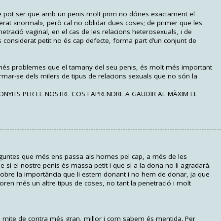
ue pot ser que amb un penis molt prim no dónes exactament el
rat «normal», però cal no oblidar dues coses; de primer que les
tració vaginal, en el cas de les relacions heterosexuals, i de
s considerat petit no és cap defecte, forma part d’un conjunt de
més problemes que el tamany del seu penis, és molt més important
nformar-se dels milers de tipus de relacions sexuals que no són la
ONYITS PER EL NOSTRE COS I APRENDRE A GAUDIR AL MÀXIM EL
guntes que més ens passa als homes pel cap, a més de les
si el nostre penis és massa petit i que si a la dona no li agradarà.
sobre la importància que li estem donant i no hem de donar, ja que
ren més un altre tipus de coses, no tant la penetració i molt
s mite de contra més gran, millor i com sabem és mentida. Per