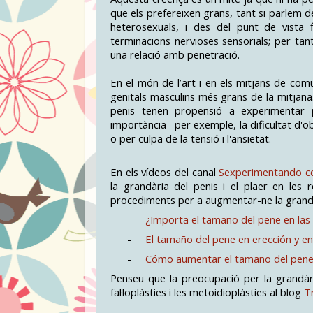
que els prefereixen grans, tant si parlem de
heterosexuals, i des del punt de vista f
terminacions nervioses sensorials; per tan
una relació amb penetració.
En el món de l’art i en els mitjans de com
genitals masculins més grans de la mitjan
penis tenen propensió a experimentar
importància –per exemple, la dificultat d'o
o per culpa de la tensió i l'ansietat.
En els vídeos del canal
Sexperimentando c
la grandària del penis i el plaer en les 
procediments per a augmentar-ne la grand
-
¿Importa el tamaño del pene en las 
-
El tamaño del pene en erección y e
-
Cómo aumentar el tamaño del pen
Penseu que la preocupació per la grandàr
fal·loplàsties i les metoidioplàsties al blog
T