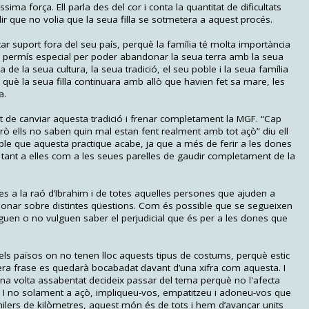
sima força. Ell parla des del cor i conta la quantitat de dificultats
ir que no volia que la seua filla se sotmetera a aquest procés.
 suport fora del seu país, perquè la família té molta importància
n permís especial per poder abandonar la seua terra amb la seua
 de la seua cultura, la seua tradició, el seu poble i la seua família
 què la seua filla continuara amb allò que havien fet sa mare, les
a.
at de canviar aquesta tradició i frenar completament la MGF. “Cap
 però ells no saben quin mal estan fent realment amb tot açò” diu ell
ble que aquesta practique acabe, ja que a més de ferir a les dones
at tant a elles com a les seues parelles de gaudir completament de la
s a la raó d’Ibrahim i de totes aquelles persones que ajuden a
exionar sobre distintes qüestions. Com és possible que se segueixen
guen o no vulguen saber el perjudicial que és per a les dones que
els països on no tenen lloc aquests tipus de costums, perquè estic
era frase es quedarà bocabadat davant d’una xifra com aquesta. I
na volta assabentat decideix passar del tema perquè no l'afecta
. I no solament a açò, impliqueu-vos, empatitzeu i adoneu-vos que
ilers de kilòmetres, aquest món és de tots i hem d’avançar units