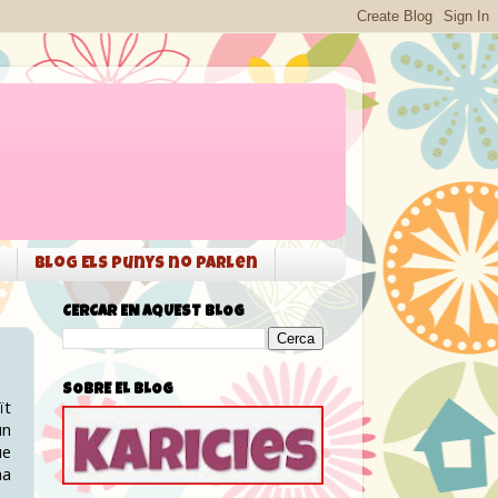
Blog Els punys no parlen
CERCAR EN AQUEST BLOG
SOBRE EL BLOG
ït
un
ue
na