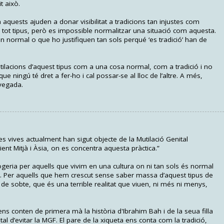
t això.
aquests ajuden a donar visibilitat a tradicions tan injustes com
de tot tipus, però es impossible normalitzar una situació com aquesta.
 normal o que ho justifiquen tan sols perqué ‘es tradició’ han de
tilacions d’aquest tipus com a una cosa normal, com a tradició i no
ue ningú té dret a fer-ho i cal possar-se al lloc de l’altre. A més,
vegada.
s vives actualment han sigut objecte de la Mutilació Genital
ent Mitjà i Àsia, on es concentra aquesta pràctica.”
eria per aquells que vivim en una cultura on ni tan sols és normal
ica. Per aquells que hem crescut sense saber massa d’aquest tipus de
de sobte, que és una terrible realitat que viuen, ni més ni menys,
ens conten de primera mà la història d'Ibrahim Bah i de la seua filla
al d’evitar la MGF. El pare de la xiqueta ens conta com la tradició,