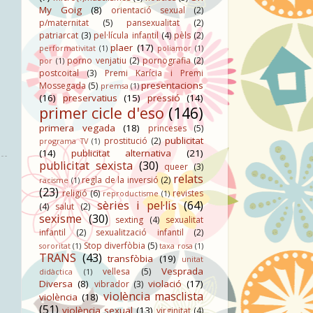
My Goig
(8)
orientació sexual
(2)
p/maternitat
(5)
pansexualitat
(2)
patriarcat
(3)
pel·lícula infantil
(4)
pèls
(2)
plaer
(17)
performativitat
(1)
poliamor
(1)
porno venjatiu
(2)
pornografia
(2)
por
(1)
postcoital
(3)
Premi Karícia i Premi
presentacions
Mossegada
(5)
premsa
(1)
(16)
preservatius
(15)
pressió
(14)
primer cicle d'eso
(146)
primera vegada
(18)
princeses
(5)
publicitat
prostitució
(2)
programa TV
(1)
(14)
publicitat alternativa
(21)
publicitat sexista
(30)
queer
(3)
relats
regla de la inversió
(2)
racisme
(1)
(23)
religió
(6)
revistes
reproductisme
(1)
sèries i pel·lis
(64)
(4)
salut
(2)
sexisme
(30)
sexting
(4)
sexualitat
infantil
(2)
sexualització infantil
(2)
Stop diverfòbia
(5)
sororitat
(1)
taxa rosa
(1)
TRANS
(43)
transfòbia
(19)
unitat
Vesprada
vellesa
(5)
didàctica
(1)
Diversa
(8)
violació
(17)
vibrador
(3)
violència masclista
violència
(18)
(51)
violència sexual
(13)
virginitat
(4)