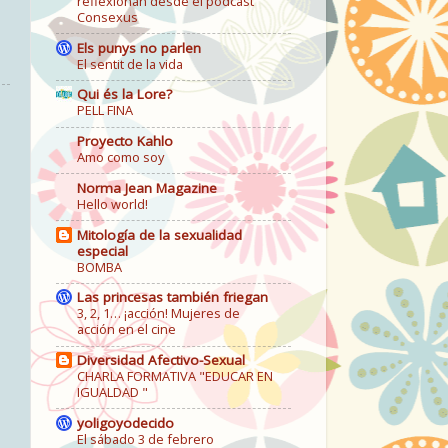
reflexionan desde el podcast
Consexus
Els punys no parlen
El sentit de la vida
Qui és la Lore?
PELL FINA
Proyecto Kahlo
Amo como soy
Norma Jean Magazine
Hello world!
Mitología de la sexualidad
especial
BOMBA
Las princesas también friegan
3, 2, 1… ¡acción! Mujeres de
acción en el cine
Diversidad Afectivo-Sexual
CHARLA FORMATIVA "EDUCAR EN
IGUALDAD "
yoligoyodecido
El sábado 3 de febrero