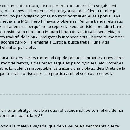
 costums, de cultura, de no perdre allò que els feia seguir sent
ts, o almenys ací ho pensa el protagonista del vídeo, i també jo.
or i no per obligació (cosa no molt normal en el seu poble), i va
sotmetria a la MGF. Però hi havia problemes. Per una banda, els seus
el mirarien mal perquè no accepten la seua decisió; i per altra banda
ia considerada una dona impura i bruta durant tota la seua vida, a
ta tradició de la MGF. Malgrat els inconvenients, l'home té molt clar
 per aconseguir-lo. Ha emigrat a Europa, busca treball, una vida
el millor per a ella.
 MGF. Moltes d'elles moren al cap de poques setmanes, unes altres
 molt de temps, altres tenen seqüeles psicològiques, etc. Potser és
le. És dolent i inacceptable. Es tracta d'una violació dels Drets de la
iqueta, mai, sofrisca per cap practica amb el seu cos com és la
un curtmetratge increïble i que reflecteix molt bé com el dia de hui
continuen patint la MGF.
i bonic a la mateixa vegada, que deixa veure els sentiments que té