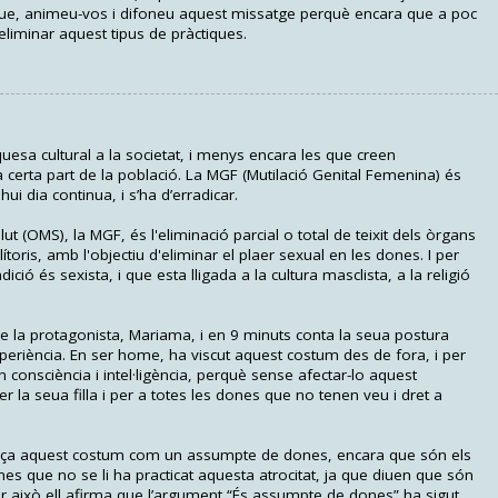
í que, animeu-vos i difoneu aquest missatge perquè encara que a poc
liminar aquest tipus de pràctiques.
uesa cultural a la societat, i menys encara les que creen
 a certa part de la població. La MGF (Mutilació Genital Femenina) és
i dia continua, i s’ha d’erradicar.
t (OMS), la MGF, és l'eliminació parcial o total de teixit dels òrgans
ítoris, amb l'objectiu d'eliminar el plaer sexual en les dones. I per
ió és sexista, i que esta lligada a la cultura masclista, a la religió
de la protagonista, Mariama, i en 9 minuts conta la seua postura
eriència. En ser home, ha viscut aquest costum des de fora, i per
onsciència i intel·ligència, perquè sense afectar-lo aquest
la seua filla i per a totes les dones que no tenen veu i dret a
enllaça aquest costum com un assumpte de dones, encara que són els
es que no se li ha practicat aquesta atrocitat, ja que diuen que són
r això ell afirma que l’argument “És assumpte de dones” ha sigut