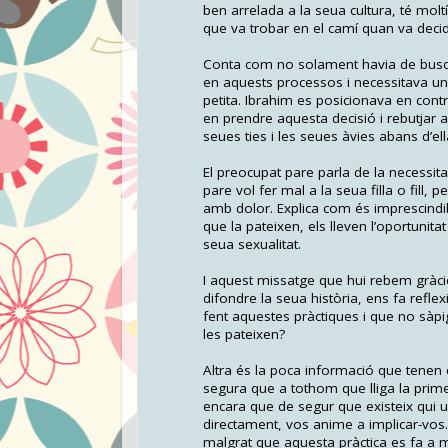
ben arrelada a la seua cultura, té moltís
que va trobar en el camí quan va decid
Conta com no solament havia de buscar
en aquests processos i necessitava u
petita. Ibrahim es posicionava en contra
en prendre aquesta decisió i rebutjar a
seues ties i les seues àvies abans d’ell
El preocupat pare parla de la necessit
pare vol fer mal a la seua filla o fill,
amb dolor. Explica com és imprescindi
que la pateixen, els lleven l’oportunit
seua sexualitat.
I aquest missatge que hui rebem gràcie
difondre la seua història, ens fa refl
fent aquestes pràctiques i que no sàpi
les pateixen?
Altra és la poca informació que tenen 
segura que a tothom que lliga la prim
encara que de segur que existeix qui u
directament, vos anime a implicar-vos
malgrat que aquesta pràctica es fa a m