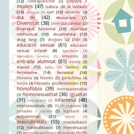
cossos i
(12)
contrapublicitat
(2)
models
(47)
cultura de la violació
(10)
curt
(19)
desamor
(4)
cultures
(1)
dia de
(42)
diccionaris
(7)
Diversitat
(38)
Diversitat familiar
(2)
Diversitat funcional
(10)
diversitat
intel·lectual
(10)
documental
(13)
drag king
(7)
drogues
(2)
DSM
(3)
educació sexual
(61)
educació
sexual infantil
(8)
ejaculació
(1)
enquesta
(2)
ejaculació precoç
(1)
entrada alumnat
(61)
escola
(3)
esport
(10)
famílies
(6)
falles
(1)
feminisme
(14)
feminitat
(14)
Filomena
(6)
floretes
(5)
gordofòbia
(4)
hòmens profeministes
(15)
herois
(4)
homofòbia
(39)
homoparentalitat
homosexualitat
(36)
Igualtat
(3)
(31)
infantesa
(48)
immigració
(1)
intersexualitats
(9)
joguines
(4)
ITS
(1)
jornades i cursos
(5)
legislació
(4)
lesbianisme
(21)
llibres
(1)
masculinitats
(55)
masturbació
(12)
medicalització
(7)
menstruació
(7)
Oh
micro(?)masclismes
(6)
notícies
(5)