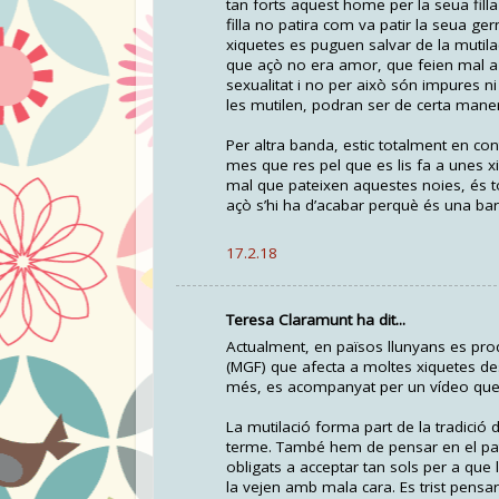
tan forts aquest home per la seua filla
filla no patira com va patir la seua ge
xiquetes es puguen salvar de la mutilac
que açò no era amor, que feien mal a 
sexualitat i no per això són impures ni
les mutilen, podran ser de certa manera
Per altra banda, estic totalment en co
mes que res pel que es lis fa a unes x
mal que pateixen aquestes noies, és to
açò s’hi ha d’acabar perquè és una barb
17.2.18
Teresa Claramunt ha dit...
Actualment, en països llunyans es prod
(MGF) que afecta a moltes xiquetes des
més, es acompanyat per un vídeo que 
La mutilació forma part de la tradició 
terme. També hem de pensar en el pati
obligats a acceptar tan sols per a que 
la vejen amb mala cara. Es trist pens