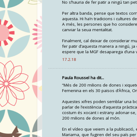
No s’hauria de fer patir a ningú tan peti
Per altra banda, pense que textos com 
aquesta. Hi ha’n tradicions i cultures 
A més, les persones que ho consideren
canviar la seua mentalitat.
Finalment, cal deixar de considerar mu
fer patir d’aquesta manera a ningú, ja q
espere que la MGF desaparega d’una 
17.2.18
Paula Roussel ha dit...
“Més de 200 milions de dones i xiquete
Femenina en els 30 països d’Àfrica, Ori
Aquestes xifres poden semblar una bog
parlar de l’existència d’aquesta pràct
costum és xocant i estrany adonar-se, 
200 milions de dones al món.
En el vídeo que veiem a la publicació, 
Mariama, que fugiren del seu país per t