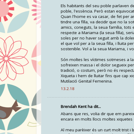
Els habitants del seu poble parlaven de
poble, l'essència. Però estan equivoca
Quan l'home es va casar, de fet per am
tindre una filla, va decidir que no la 
amics, coneguts, la seua família, tots 
respecte a Mariama (la seua filla), ser
soles per no haver seguit amb la dolen
el que vol per a la seua filla, i lluita
sostenible. Vol a la seua Mariama, i vol 
Són moltes les víctimes sotmeses a la
sofreixen massa i el dolor segueix per
tradició, o costum, però no és respectab
Xiqueta i hem de lluitar fins que cap x
Mutilació Genital Femenina.
13.2.18
Brendah Kent ha dit...
Abans que res, volia dir que em pareix 
encara en molts llocs moltes xiquetes 
Al meu parèixer és un curt molt trist 