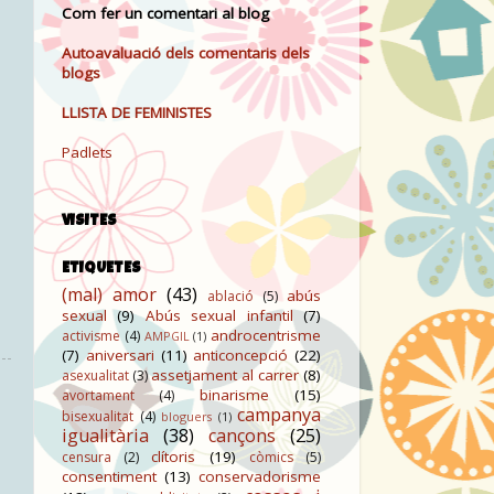
Com fer un comentari al blog
Autoavaluació dels comentaris dels
blogs
LLISTA DE FEMINISTES
Padlets
VISITES
ETIQUETES
(mal) amor
(43)
abús
ablació
(5)
sexual
(9)
Abús sexual infantil
(7)
androcentrisme
activisme
(4)
AMPGIL
(1)
(7)
aniversari
(11)
anticoncepció
(22)
assetjament al carrer
(8)
asexualitat
(3)
binarisme
(15)
avortament
(4)
campanya
bisexualitat
(4)
bloguers
(1)
igualitària
(38)
cançons
(25)
clítoris
(19)
censura
(2)
còmics
(5)
consentiment
(13)
conservadorisme