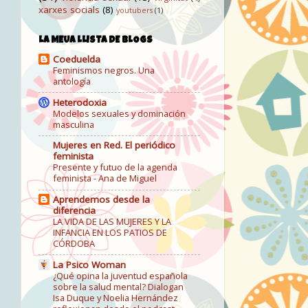
xarxes socials
(8)
youtubers
(1)
LA MEUA LLISTA DE BLOGS
Coeduelda
Feminismos negros. Una
antología
Heterodoxia
Modelos sexuales y dominación
masculina
Mujeres en Red. El periódico
feminista
Presente y futuo de la agenda
feminista - Ana de Miguel
Aprendemos desde la
diferencia
LA VIDA DE LAS MUJERES Y LA
INFANCIA EN LOS PATIOS DE
CÓRDOBA
La Psico Woman
¿Qué opina la juventud española
sobre la salud mental? Dialogan
Isa Duque y Noelia Hernández