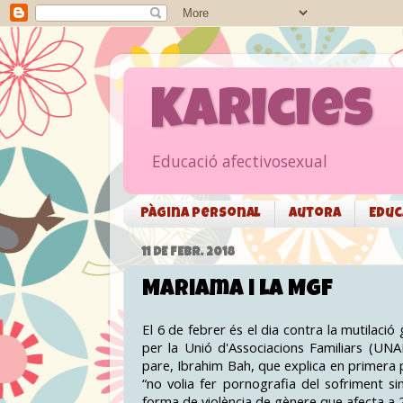
Karicies
Educació afectivosexual
Pàgina personal
Autora
Educ
11 DE FEBR. 2018
Mariama i la MGF
El 6 de febrer és el dia contra la mutilaci
per la Unió d'Associacions Familiars (UNA
pare, Ibrahim Bah, que explica en primera pe
“no volia fer pornografia del sofriment si
forma de violència de gènere que afecta a 2