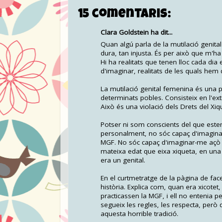
15 comentaris:
Clara Goldstein ha dit...
Quan algú parla de la mutilació genit
dura, tan injusta. És per això que m'ha
Hi ha realitats que tenen lloc cada dia
d'imaginar, realitats de les quals hem 
La mutilació genital femenina és una p
determinats pobles. Consisteix en l'exti
Això és una violació dels Drets del Xiq
Potser ni som conscients del que estem
personalment, no sóc capaç d'imaginar-
MGF. No sóc capaç d'imaginar-me açò p
mateixa edat que eixa xiqueta, en una c
era un genital.
En el curtmetratge de la pàgina de fa
història. Explica com, quan era xicote
practicassen la MGF, i ell no entenia 
segueix les regles, les respecta, però 
aquesta horrible tradició.