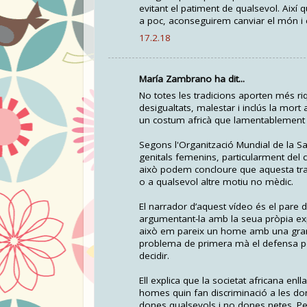
evitant el patiment de qualsevol. Aix
a poc, aconseguirem canviar el món i e
17.2.18
María Zambrano ha dit...
No totes les tradicions aporten més riq
desigualtats, malestar i inclús la mort
un costum africà que lamentablement hu
Segons l'Organització Mundial de la Salu
genitals femenins, particularment del cl
això podem concloure que aquesta tradic
o a qualsevol altre motiu no mèdic.
El narrador d’aquest vídeo és el pare 
argumentant-la amb la seua pròpia exp
això em pareix un home amb una gran c
problema de primera mà el defensa per 
decidir.
Ell explica que la societat africana 
homes quin fan discriminació a les don
dones qualsevols i no dones netes. Pe