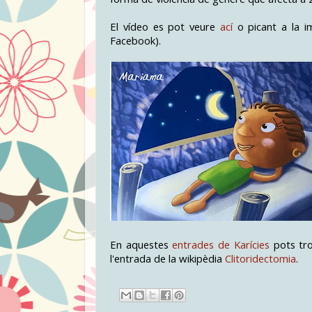
El vídeo es pot veure
ací
o picant a la i
Facebook).
En aquestes
entrades de Karícies
pots tro
l'entrada de la wikipèdia
Clitoridectomia
.