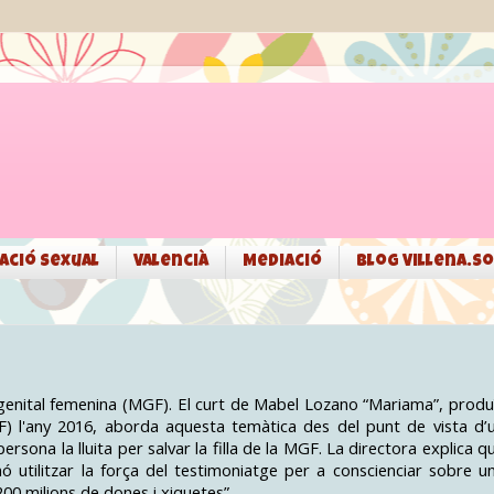
ació sexual
Valencià
Mediació
Blog Villena.so
ó genital femenina (MGF). El curt de Mabel Lozano “Mariama”, produ
F) l'any 2016, aborda aquesta temàtica des del punt de vista d’
rsona la lluita per salvar la filla de la MGF. La directora explica q
nó utilitzar la força del testimoniatge per a conscienciar sobre u
00 milions de dones i xiquetes”.