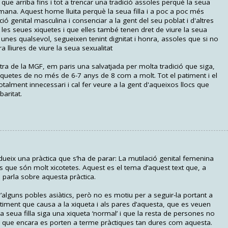
 que arriba fins i tot a trencar una tradició assoles perquè la seua
rmana. Aquest home lluita perquè la seua filla i a poc a poc més
ió genital masculina i consenciar a la gent del seu poblat i d'altres
les seues xiquetes i que elles també tenen dret de viure la seua
 unes qualsevol, segueixen tenint dignitat i honra, assoles que si no
 lliures de viure la seua sexualitat
ntra de la MGF, em paris una salvatjada per molta tradició que siga,
iquetes de no més de 6-7 anys de 8 com a molt. Tot el patiment i el
talment innecessari i cal fer veure a la gent d'aqueixos llocs que
aritat.
ueix una pràctica que s’ha de parar: La mutilació genital femenina
 que són molt xicotetes. Aquest es el tema d’aquest text que, a
parla sobre aquesta pràctica.
d’alguns pobles asiàtics, però no es motiu per a seguir-la portant a
ment que causa a la xiqueta i als pares d’aquesta, que es veuen
la seua filla siga una xiqueta ‘normal’ i que la resta de persones no
ar que encara es porten a terme pràctiques tan dures com aquesta.