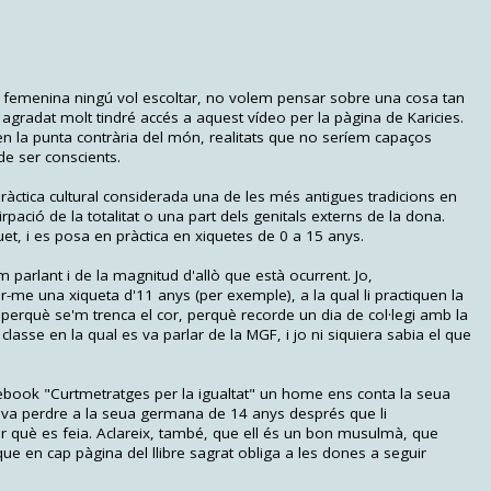
al femenina ningú vol escoltar, no volem pensar sobre una cosa tan
 agradat molt tindré accés a aquest vídeo per la pàgina de Karicies.
 en la punta contrària del món, realitats que no seríem capaços
de ser conscients.
ràctica cultural considerada una de les més antigues tradicions en
rpació de la totalitat o una part dels genitals externs de la dona.
uet, i es posa en pràctica en xiquetes de 0 a 15 anys.
 parlant i de la magnitud d'allò que està ocurrent. Jo,
me una xiqueta d'11 anys (per exemple), a la qual li practiquen la
erquè se'm trenca el cor, perquè recorde un dia de col·legi amb la
lasse en la qual es va parlar de la MGF, i jo ni siquiera sabia el que
cebook "Curtmetratges per la igualtat" un home ens conta la seua
t, va perdre a la seua germana de 14 anys després que li
per què es feia. Aclareix, també, que ell és un bon musulmà, que
que en cap pàgina del llibre sagrat obliga a les dones a seguir