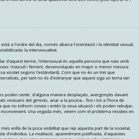
stà a l'ordre del dia, només abarca l'orientació i la identitat sexual,
ibilitzada: la intersexualitat.
lar d'aquest terme, l'intersexual és aquella persona que naix amb
exes: masculí i femení, desenvolupats en major o menor mesura
ssa xicotet segons l'estàndard). Com que no és un tret que
ercebuts, per tant no és d'estranyar que aquest siga un tema tan
 es poden sentir, d'alguna manera desplaçats, avergonyits davant
s vestuaris del gimnàs, anar a la piscina... fins i tot a l'hora de
a que no tothom coneix i entén la seua situació i els poden rebutjar,
 inconvenient. Una vegada més, veiem com el problema resideix en
e més enllà de la poca visibilitat que rep aquesta part de la societat,
te d'individus. La mutilació, aparentment justificada, d'aquestes