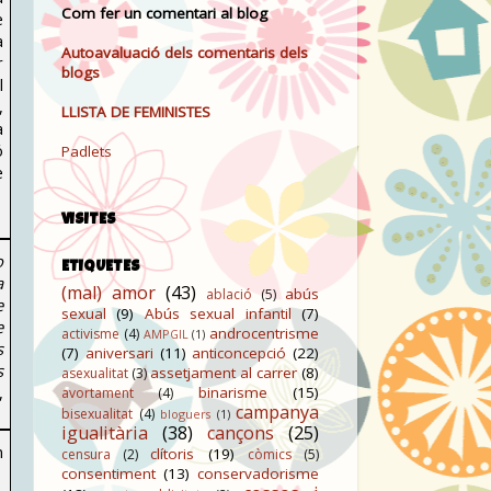
Com fer un comentari al blog
e
a
Autoavaluació dels comentaris dels
r
blogs
l
,
LLISTA DE FEMINISTES
a
ó
Padlets
e
VISITES
o
ETIQUETES
a
(mal) amor
(43)
abús
ablació
(5)
e
sexual
(9)
Abús sexual infantil
(7)
e
androcentrisme
activisme
(4)
AMPGIL
(1)
s
(7)
aniversari
(11)
anticoncepció
(22)
s
assetjament al carrer
(8)
asexualitat
(3)
,
binarisme
(15)
avortament
(4)
campanya
bisexualitat
(4)
bloguers
(1)
igualitària
(38)
cançons
(25)
n
clítoris
(19)
censura
(2)
còmics
(5)
consentiment
(13)
conservadorisme