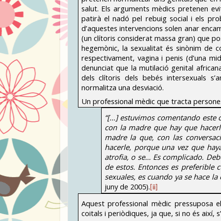
salut. Els arguments mèdics pretenen evi
patirà el nadó pel rebuig social i els pro
d’aquestes intervencions solen anar encami
(un clítoris considerat massa gran) que po
hegemònic, la sexualitat és sinònim de c
respectivament, vagina i penis (d’una mi
denunciat que la mutilació genital african
dels clítoris dels bebés intersexuals s’
normalitza una desviació.
Un professional mèdic que tracta persones
“[…] estuvimos comentando este c
con la madre que hay que hacerla
madre la que, con las conversac
hacerle, porque una vez que hay
atrofia, o se… Es complicado. Deb
de estos. Entonces es preferible 
sexuales, es cuando ya se hace la 
juny de 2005).
[ii]
Aquest professional mèdic pressuposa e
coitals i periòdiques, ja que, si no és així, s’