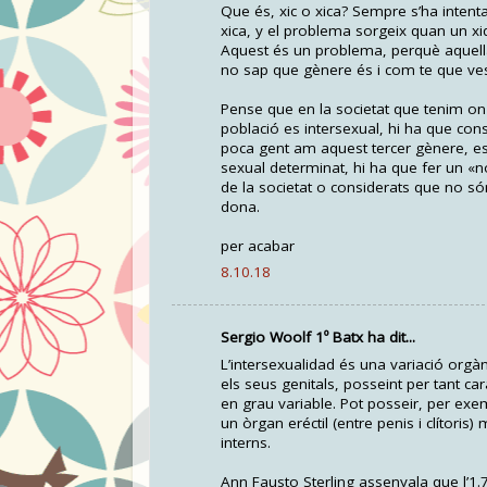
Que és, xic o xica? Sempre s’ha intent
xica, y el problema sorgeix quan un xi
Aquest és un problema, perquè aquella
no sap que gènere és i com te que ves
Pense que en la societat que tenim on
població es intersexual, hi ha que co
poca gent am aquest tercer gènere, es 
sexual determinat, hi ha que fer un «
de la societat o considerats que no só
dona.
per acabar
8.10.18
Sergio Woolf 1º Batx ha dit...
L’intersexualidad és una variació orgàn
els seus genitals, posseint per tant ca
en grau variable. Pot posseir, per exe
un òrgan eréctil (entre penis i clítoris
interns.
Ann Fausto Sterling assenyala que l’1.