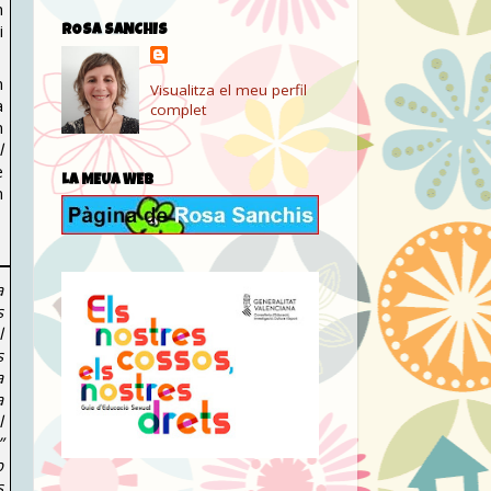
n
i
ROSA SANCHIS
n
Visualitza el meu perfil
a
complet
m
l
e
LA MEUA WEB
n
a
s
l
s
a
a
l
”
b
s