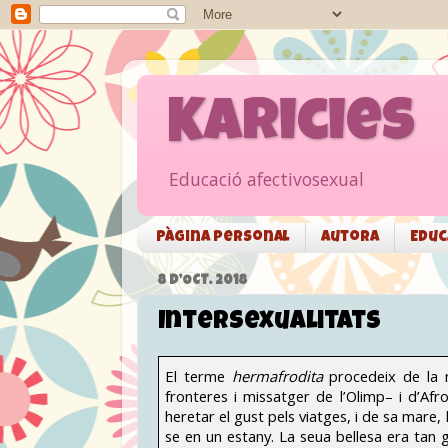
Karicies
Educació afectivosexual
Pàgina personal
Autora
Educ
8 D’OCT. 2018
Intersexualitats
El terme
hermafrodita
procedeix de la m
fronteres i missatger de l’Olimp– i d’Afr
heretar el gust pels viatges, i de sa mare,
se en un estany. La seua bellesa era tan 