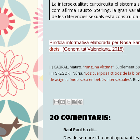
La intersexualitat curtcircuita el sistema
com afirma Fausto Sterling, la gran varia
de les diferències sexuals està construïda 
Píndola informativa elaborada per Rosa Sanc
drets
" (Generalitat Valenciana, 2018)
CABRAL, Mauro. “
Ninguna víctima
”. Suplement
So
[i]
GREGORI, Núria. “
Los cuerpos ficticios de la b
[ii]
de asignaciónde sexo en bebés intersexuales
”. Re
20 comentaris:
Raul Paul ha dit...
Des de sempre s’ha anat agrupant les p