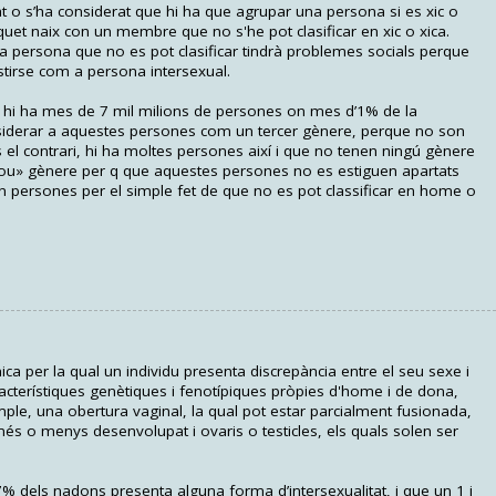
at o s’ha considerat que hi ha que agrupar una persona si es xic o
quet naix con un membre que no s'he pot clasificar en xic o xica.
 persona que no es pot clasificar tindrà problemes socials perque
tirse com a persona intersexual.
 hi ha mes de 7 mil milions de persones on mes d’1% de la
nsiderar a aquestes persones com un tercer gènere, perque no son
el contrari, hi ha moltes persones així i que no tenen ningú gènere
nou» gènere per q que aquestes persones no es estiguen apartats
n persones per el simple fet de que no es pot classificar en home o
ica per la qual un individu presenta discrepància entre el seu sexe i
racterístiques genètiques i fenotípiques pròpies d'home i de dona,
mple, una obertura vaginal, la qual pot estar parcialment fusionada,
) més o menys desenvolupat i ovaris o testicles, els quals solen ser
7% dels nadons presenta alguna forma d’intersexualitat, i que un 1 i