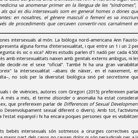
medicina va anomenar primer en la llengua de les “síndromes”, 
lls als qui es diu intersexuals som en general homes o dones qu
ntes: en nosaltres, el gènere masculí o femení es va inscriur
ravés de procediments que cercaven convertir-nos carnalment e
ones intersexuals al món. La biòloga nord-americana Ann Fausto
presenta alguna forma d’intersexualitat, i que entre un 1 i un 2 pe
pregunta: és xic o xica? Altres estudis parlen d’1 nadó per cada 4.50
ès amb intersexualitats naixen amb genitals externs ambigus, ni le
e decidir-ne el sexe “oficial”. També hi ha una gran variabilita
eix” la intersexualitat –abans de nàixer, en el naixement, e
dulta–, no sols per la diversitat biològica sinó pel secretisme qu
exuals i de vivències, autores com Gregori (2015) prefereixen parla
. A més a més, el terme
disorder
o anomalia ha estat considera
rsex, que prefereixen parlar de
Differences of Sexual Developmen
o Desenvolupament sexual diferent o divers). Amb tot, l’activism
 l’estat espanyol i hi ha encara poques persones que es visibilitze
lts bebés intersexuals són sotmesos a cirurgies correctives qu
a major part dels casos no causen dolor ni són perjudicials per a l