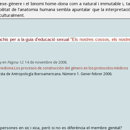
 sexe-gènere i el binomi home-dona com a natural i immutable i, ta
bilitat de l’anatomia humana sembla apuntalar que la interpretaci
culturalment.
his per a la guia d'educació sexual "
Els nostres cossos, els nostr
y
en
Página 12
. 14 de novembre de 2008.
iomedicina.Los procesos de construcción del género en los protocolos médicos
vista de Antropología Iberoamericana. Número 1. Gener-febrer 2006.
ersones en xic i xica, però si no es diferència el membre genital?