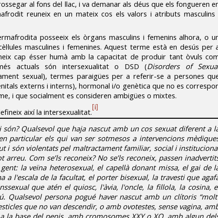
rossegar al fons del llac, i va demanar als déus que els fongueren e
frodit reuneix en un mateix cos els valors i atributs masculins 
hermafrodita posseeix els òrgans masculins i femenins alhora, o u
l·lules masculines i femenines. Aquest terme està en desús per 
oneix cap ésser humà amb la capacitat de produir tant òvuls co
més actuals són intersexualitat o DSD (
Disorders of Sexua
ament sexual), termes paraigües per a referir-se a persones qu
itals externs i interns), hormonal i/o genètica que no es correspo
me, i que socialment es consideren ambigües o mixtes.
[i]
ineix així la intersexualitat.
 són? Qualsevol que haja nascut amb un cos sexuat diferent a l
en particular els qui van ser sotmesos a intervencions mèdique
ut i són violentats pel maltractament familiar, social i instituciona
ot arreu. Com se’ls reconeix? No se’ls reconeix, passen inadvertit
ent: la veïna heterosexual, el capellà donant missa, el gai de l
 a l'escala de la facultat, el porter bisexual, la travesti que agaf
exual que atén el quiosc, l'àvia, l'oncle, la fillola, la cosina, e
gú. Qualsevol persona pogué haver nascut amb un clítoris “molt
testicles que no van descendir, o amb ovotestes, sense vagina, am
t o a la base del penis, amb cromosomes XXY o XO, amb algun del