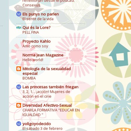
reflexionan desde el podcast
Consexus
Els punys no parlen
El sentit de la vida
Qui és la Lore?
PELL FINA
Proyecto Kahlo
Amo como soy
Norma Jean Magazine
Hello world!
Mitología de la sexualidad
especial
BOMBA
Las princesas también friegan
3, 2, 1… ¡acción! Mujeres de
acción en el cine
Diversidad Afectivo-Sexual
CHARLA FORMATIVA "EDUCAR EN
IGUALDAD "
yoligoyodecido
El sábado 3 de febrero