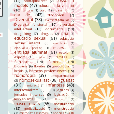
cossos i
(12)
contrapublicitat
(2)
l
models
(47)
cultura de la violació
ó
(10)
curt
(19)
desamor
(4)
cultures
(1)
dia de
(42)
diccionaris
(7)
Diversitat
(38)
Diversitat familiar
(2)
Diversitat funcional
(10)
diversitat
intel·lectual
(10)
documental
(13)
drag king
(7)
drogues
(2)
DSM
(3)
es
educació sexual
(61)
educació
sexual infantil
(8)
ejaculació
(1)
enquesta
(2)
ejaculació precoç
(1)
entrada alumnat
(61)
escola
(3)
esport
(10)
famílies
(6)
falles
(1)
feminisme
(14)
feminitat
(14)
Filomena
(6)
floretes
(5)
gordofòbia
(4)
hòmens profeministes
(15)
herois
(4)
homofòbia
(39)
homoparentalitat
homosexualitat
(36)
Igualtat
(3)
(31)
infantesa
(48)
immigració
(1)
intersexualitats
(9)
joguines
(4)
ITS
(1)
jornades i cursos
(5)
legislació
(4)
lesbianisme
(21)
llibres
(1)
masculinitats
(55)
masturbació
(12)
medicalització
(7)
menstruació
(7)
Oh
micro(?)masclismes
(6)
notícies
(5)