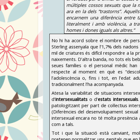
múltiples cossos sexuats que la 
ara en la dels “trastorns”. Aque
encarnem una diferència entre ta
literalment i amb violència, a t
homes i dones iguals als altres.”
No hi ha acord sobre el nombre de pers
Sterling assenyala que l’1,7% dels nadons 
mil de criatures és difícil respondre a la 
naixements. D’altra banda, no tots els beb
seues famílies o el personal mèdic han d
respecte al moment en què es “descobr
l’adolescència o, fins i tot, en l’edat a
tradicionalment l’ha acompanyada.
Atesa la variabilitat de situacions inters
d’
intersexualitats
o d’
estats intersexuals
patologitzant per part de col·lectius inte
(Diferències del desenvolupament sexual 
intersexual encara no té molta presència a
com a tals.
Tot i que la situació està canviant, mo
pretenen normalitzar uns genitals que en l