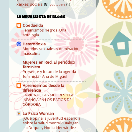
xarxes socials
(8)
youtubers
(1)
LA MEUA LLISTA DE BLOGS
Coeduelda
Feminismos negros. Una
antología
Heterodoxia
Modelos sexuales y dominación
masculina
Mujeres en Red. El periódico
feminista
Presente y futuo de la agenda
feminista - Ana de Miguel
Aprendemos desde la
diferencia
LA VIDA DE LAS MUJERES Y LA
INFANCIA EN LOS PATIOS DE
CÓRDOBA
La Psico Woman
¿Qué opina la juventud española
sobre la salud mental? Dialogan
Isa Duque y Noelia Hernández