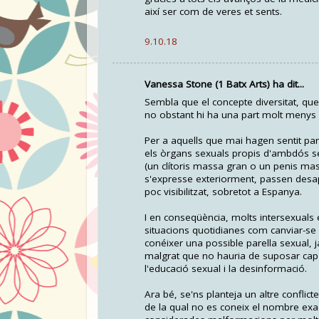
així ser com de veres et sents.
9.10.18
Vanessa Stone (1 Batx Arts) ha dit...
Sembla que el concepte diversitat, que e
no obstant hi ha una part molt menys vis
Per a aquells que mai hagen sentit par
els òrgans sexuals propis d'ambdós s
(un clítoris massa gran o un penis ma
s'expresse exteriorment, passen desap
poc visibilitzat, sobretot a Espanya.
I en conseqüència, molts intersexuals
situacions quotidianes com canviar-se al
conéixer una possible parella sexual, j
malgrat que no hauria de suposar cap
l'educació sexual i la desinformació.
Ara bé, se'ns planteja un altre conflict
de la qual no es coneix el nombre exac