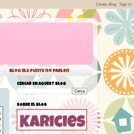
Blog Els punys no parlen
CERCAR EN AQUEST BLOG
SOBRE EL BLOG
s
a
-
ò