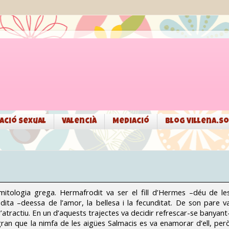
ació sexual
Valencià
Mediació
Blog Villena.so
itologia grega. Hermafrodit va ser el fill d’Hermes –déu de le
odita –deessa de l’amor, la bellesa i la fecunditat. De son pare v
 l’atractiu. En un d’aquests trajectes va decidir refrescar-se banyant
gran que la nimfa de les aigües Salmacis es va enamorar d’ell, per