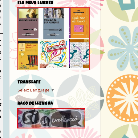
ELS MEUS LLIBRES
i
e
e
n
-
r
0
s
t
n
e
TRANSLATE
Select Language
▼
r
t
t
RACÓ DE LLENGUA
e
n
e
a