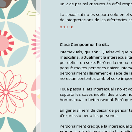
un 2 de per mil criatures és difícil res
La sexualitat no es separa solo en el
de interpretacions de les diferéncies s
8.10.18
Clara Campoamor ha dit...
Intersexuals, qui són? Qualsevol que 
masculina, actualment la intersexualita
per definir un sexe. Però en la meua o
perquè moltes persones naixen interse
personalment i lliurement el sexe de 
no estan contentes amb el sexe imposa
I que passa si ets intersexual i no et 
suporta les coses indefinides o que no
homosexual o heterosexual. Però que p
En general hem de deixar de pensar tant a
d'expressió per a les persones.
Personalment crec que la intersexualit
gràcies a tots els avanços de la medici