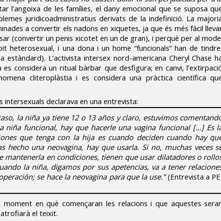
tar l’angoixa de les famílies, el dany emocional que se suposa qu
blemes juridicoadministratius derivats de la indefinició. La majori
nades a convertir els nadons en xiquetes, ja que és més fàcil lleva
sar (convertir un penis xicotet en un de gran), i perquè per al mode
oit heterosexual, i una dona i un home “funcionals” han de tindre
da estàndard). L’activista intersex nord-americana Cheryl Chase h
a es considera un ritual bàrbar que desfigura; en canvi, l’extirpaci
anomena cliteroplàstia i es considera una pràctica científica qu
 intersexuals declarava en una entrevista:
aso, la niña ya tiene 12 o 13 años y claro, estuvimos comentand
 niña funcional, hay que hacerle una vagina funcional […] Es l
iones que tenga con la hija es cuando deciden cuando hay qu
as hecho una neovagina, hay que usarla. Si no, muchas veces s
e mantenerla en condiciones, tienen que usar dilatadores o rollo
cuando la niña, digamos por sus apetencias, va a tener relacione
operación; se hace la neovagina para que la use.”
(Entrevista a PE
l moment en què començaran les relacions i que aquestes sera
atrofiarà el teixit.