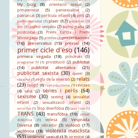
My Goig
(8)
orientació sexual
(2)
p/maternitat
(5)
pansexualitat
(2)
patriarcat
(3)
pel·lícula infantil
(4)
pèls
(2)
plaer
(17)
performativitat
(1)
poliamor
(1)
porno venjatiu
(2)
pornografia
(2)
por
(1)
postcoital
(3)
Premi Karícia i Premi
presentacions
Mossegada
(5)
premsa
(1)
(16)
preservatius
(15)
pressió
(14)
primer cicle d'eso
(146)
primera vegada
(18)
princeses
(5)
publicitat
prostitució
(2)
programa TV
(1)
(14)
publicitat alternativa
(21)
publicitat sexista
(30)
queer
(3)
relats
regla de la inversió
(2)
racisme
(1)
(23)
religió
(6)
revistes
reproductisme
(1)
sèries i pel·lis
(64)
(4)
salut
(2)
sexisme
(30)
sexting
(4)
sexualitat
infantil
(2)
sexualització infantil
(2)
Stop diverfòbia
(5)
sororitat
(1)
taxa rosa
(1)
TRANS
(43)
transfòbia
(19)
unitat
Vesprada
vellesa
(5)
didàctica
(1)
Diversa
(8)
violació
(17)
vibrador
(3)
violència masclista
violència
(18)
(51)
violència sexual
(13)
virginitat
(4)