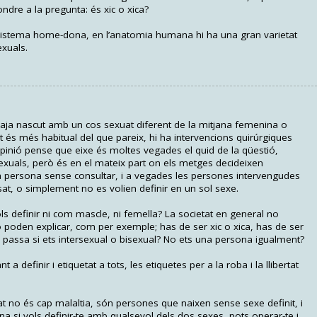
pondre a la pregunta: és xic o xica?
 sistema home-dona, en l’anatomia humana hi ha una gran varietat
exuals.
haja nascut amb un cos sexuat diferent de la mitjana femenina o
t és més habitual del que pareix, hi ha intervencions quirúrgiques
pinió pense que eixe és moltes vegades el quid de la qüestió,
xuals, però és en el mateix part on els metges decideixen
la persona sense consultar, i a vegades les persones intervengudes
t, o simplement no es volien definir en un sol sexe.
vols definir ni com mascle, ni femella? La societat en general no
 poden explicar, com per exemple; has de ser xic o xica, has de ser
assa si ets intersexual o bisexual? No ets una persona igualment?
 definir i etiquetat a tots, les etiquetes per a la roba i la llibertat
at no és cap malaltia, són persones que naixen sense sexe definit, i
na si vols definir-te amb qualsevol dels dos sexes, pots operar-te i