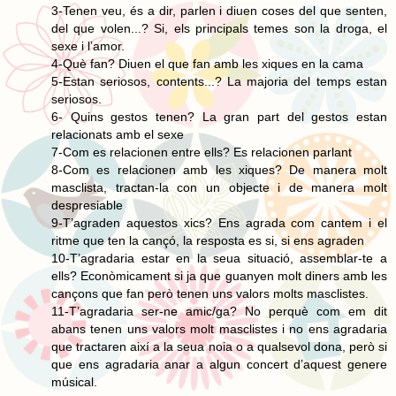
3-Tenen veu, és a dir, parlen i diuen coses del que senten,
del que volen...? Si, els principals temes son la droga, el
sexe i l’amor.
4-Què fan? Diuen el que fan amb les xiques en la cama
5-Estan seriosos, contents...? La majoria del temps estan
seriosos.
6- Quins gestos tenen? La gran part del gestos estan
relacionats amb el sexe
7-Com es relacionen entre ells? Es relacionen parlant
8-Com es relacionen amb les xiques? De manera molt
masclista, tractan-la con un objecte i de manera molt
despresiable
9-T’agraden aquestos xics? Ens agrada com cantem i el
ritme que ten la cançó, la resposta es si, si ens agraden
10-T’agradaria estar en la seua situació, assemblar-te a
ells? Econòmicament si ja que guanyen molt diners amb les
cançons que fan però tenen uns valors molts masclistes.
11-T’agradaria ser-ne amic/ga? No perquè com em dit
abans tenen uns valors molt masclistes i no ens agradaria
que tractaren així a la seua noia o a qualsevol dona, però si
que ens agradaria anar a algun concert d’aquest genere
músical.