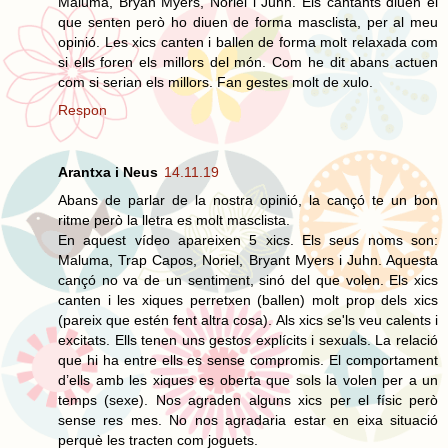
Maluma, Bryan Myers, Noriel i Juhn. Els cantants diuen el
que senten però ho diuen de forma masclista, per al meu
opinió. Les xics canten i ballen de forma molt relaxada com
si ells foren els millors del món. Com he dit abans actuen
com si serian els millors. Fan gestes molt de xulo.
Respon
Arantxa i Neus
14.11.19
Abans de parlar de la nostra opinió, la cançó te un bon
ritme però la lletra es molt masclista.
En aquest vídeo apareixen 5 xics. Els seus noms son:
Maluma, Trap Capos, Noriel, Bryant Myers i Juhn. Aquesta
cançó no va de un sentiment, sinó del que volen. Els xics
canten i les xiques perretxen (ballen) molt prop dels xics
(pareix que estén fent altra cosa). Als xics se'ls veu calents i
excitats. Ells tenen uns gestos explícits i sexuals. La relació
que hi ha entre ells es sense compromis. El comportament
d’ells amb les xiques es oberta que sols la volen per a un
temps (sexe). Nos agraden alguns xics per el físic però
sense res mes. No nos agradaria estar en eixa situació
perquè les tracten com joguets.