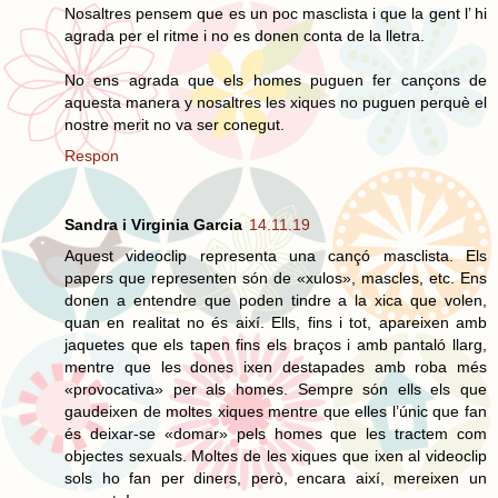
Nosaltres pensem que es un poc masclista i que la gent l’ hi
agrada per el ritme i no es donen conta de la lletra.
No ens agrada que els homes puguen fer cançons de
aquesta manera y nosaltres les xiques no puguen perquè el
nostre merit no va ser conegut.
Respon
Sandra i Virginia Garcia
14.11.19
Aquest videoclip representa una cançó masclista. Els
papers que representen són de «xulos», mascles, etc. Ens
donen a entendre que poden tindre a la xica que volen,
quan en realitat no és així. Ells, fins i tot, apareixen amb
jaquetes que els tapen fins els braços i amb pantaló llarg,
mentre que les dones ixen destapades amb roba més
«provocativa» per als homes. Sempre són ells els que
gaudeixen de moltes xiques mentre que elles l’únic que fan
és deixar-se «domar» pels homes que les tractem com
objectes sexuals. Moltes de les xiques que ixen al videoclip
sols ho fan per diners, però, encara així, mereixen un