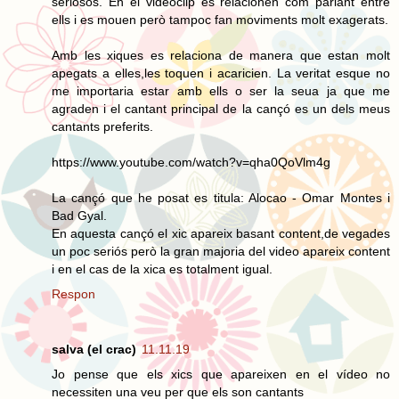
seriosos. En el videoclip es relacionen com parlant entre
ells i es mouen però tampoc fan moviments molt exagerats.
Amb les xiques es relaciona de manera que estan molt
apegats a elles,les toquen i acaricien. La veritat esque no
me importaria estar amb ells o ser la seua ja que me
agraden i el cantant principal de la cançó es un dels meus
cantants preferits.
https://www.youtube.com/watch?v=qha0QoVlm4g
La cançó que he posat es titula: Alocao - Omar Montes i
Bad Gyal.
En aquesta cançó el xic apareix basant content,de vegades
un poc seriós però la gran majoria del video apareix content
i en el cas de la xica es totalment igual.
Respon
salva (el crac)
11.11.19
Jo pense que els xics que apareixen en el vídeo no
necessiten una veu per que els son cantants