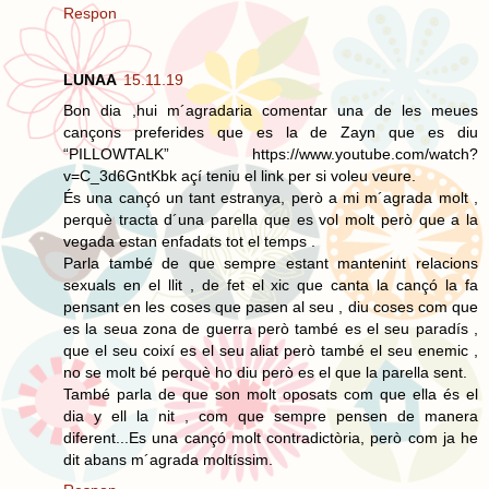
Respon
LUNAA
15.11.19
Bon dia ,hui m´agradaria comentar una de les meues
cançons preferides que es la de Zayn que es diu
“PILLOWTALK” https://www.youtube.com/watch?
v=C_3d6GntKbk açí teniu el link per si voleu veure.
És una cançó un tant estranya, però a mi m´agrada molt ,
perquè tracta d´una parella que es vol molt però que a la
vegada estan enfadats tot el temps .
Parla també de que sempre estant mantenint relacions
sexuals en el llit , de fet el xic que canta la cançó la fa
pensant en les coses que pasen al seu , diu coses com que
es la seua zona de guerra però també es el seu paradís ,
que el seu coixí es el seu aliat però també el seu enemic ,
no se molt bé perquè ho diu però es el que la parella sent.
També parla de que son molt oposats com que ella és el
dia y ell la nit , com que sempre pensen de manera
diferent...Es una cançó molt contradictòria, però com ja he
dit abans m´agrada moltíssim.