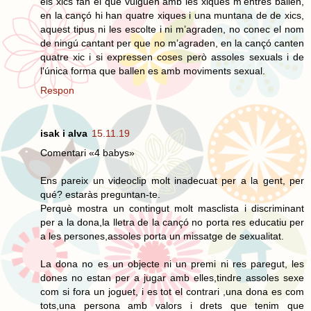
els xics fan el que vulguen amb les xiques m’entres ballen,
en la cançó hi han quatre xiques i una muntana de de xics,
aquest tipus ni les escolte i ni m’agraden, no conec el nom
de ningú cantant per que no m’agraden, en la cançó canten
quatre xic i si expressen coses però assoles sexuals i de
l'única forma que ballen es amb moviments sexual.
Respon
isak i alva
15.11.19
Comentari «4 babys»
Ens pareix un videoclip molt inadecuat per a la gent, per
qué? estaràs preguntan-te.
Perquè mostra un contingut molt masclista i discriminant
per a la dona,la lletra de la cançó no porta res educatiu per
a les persones,assoles porta un missatge de sexualitat.
La dona no es un objecte ni un premi ni res paregut, les
dones no estan per a jugar amb elles,tindre assoles sexe
com si fora un joguet, i es tot el contrari ,una dona es com
tots,una persona amb valors i drets que tenim que