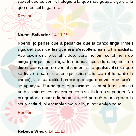
sexual que es com ell elegís a la que més guapa siga o a la
que més cul tinga, etc.
Respon
Noemi Salvador
14.11.19
Noemí: jo pense que a pesar de que la cançó tinga ritme i
siga del tipus de les que ara s’escolten, és molt masclista.
Apareixen cinc xics al vídeo, però no em se el nom de
ningú perquè no m’agraden aquest tipus de cançons , no
diuen coses que de veritat senten, sinó qualsevol cosa que
se lis ve al cap i creuen que crida l’atenció (el tema de la
cançó), la seua actitud pareix que siga que volen creure’n-
se «guays». Pareix que es relacionen com si foren amics i
amb les xiques es relacionen com si ells foren superiors. No
m’agradaria estar a la seua situació perquè no m’agrada la
seua actitud, ni asemblar-me a ells, ni ser amiga seua.
Respon
Rebeca Wieck
14.11.19