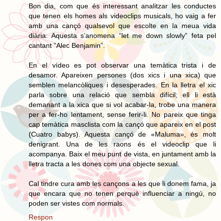
Bon dia, com que és interessant analitzar les conductes
que tenen els homes als videoclips musicals, ho vaig a fer
amb una cançó qualsevol que escolte en la meua vida
diària. Aquesta s’anomena “let me down slowly” feta pel
cantant “Alec Benjamin”.
En el vídeo es pot observar una temàtica trista i de
desamor. Apareixen persones (dos xics i una xica) que
semblen melancòliques i desesperades. En la lletra el xic
parla sobre una relació que sembla difícil; ell li està
demanant a la xica que si vol acabar-la, trobe una manera
per a fer-ho lentament, sense ferir-li. No pareix que tinga
cap temàtica masclista com la cançó que apareix en el post
(Cuatro babys). Aquesta cançó de «Maluma», és molt
denigrant. Una de les raons és el videoclip que li
acompanya. Baix el meu punt de vista, en juntament amb la
lletra tracta a les dones com una objecte sexual.
Cal tindre cura amb les cançons a les que li donem fama, ja
que encara que no tenen perquè influenciar a ningú, no
poden ser vistes com normals.
Respon