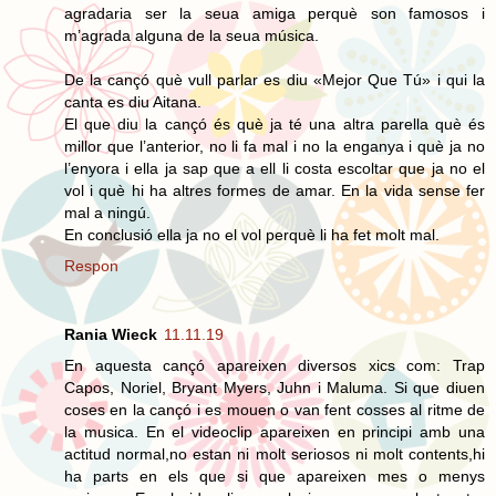
agradaria ser la seua amiga perquè son famosos i
m’agrada alguna de la seua música.
De la cançó què vull parlar es diu «Mejor Que Tú» i qui la
canta es diu Aitana.
El que diu la cançó és què ja té una altra parella què és
millor que l’anterior, no li fa mal i no la enganya i què ja no
l’enyora i ella ja sap que a ell li costa escoltar que ja no el
vol i què hi ha altres formes de amar. En la vida sense fer
mal a ningú.
En conclusió ella ja no el vol perquè li ha fet molt mal.
Respon
Rania Wieck
11.11.19
En aquesta cançó apareixen diversos xics com: Trap
Capos, Noriel, Bryant Myers, Juhn i Maluma. Si que diuen
coses en la cançó i es mouen o van fent cosses al ritme de
la musica. En el videoclip apareixen en principi amb una
actitud normal,no estan ni molt seriosos ni molt contents,hi
ha parts en els que si que apareixen mes o menys