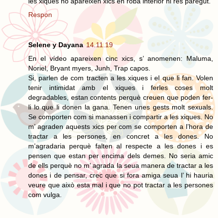
les xiques no apareixen xics en roba interior ni res paregut.
Respon
Selene y Dayana
14.11.19
En el vídeo apareixen cinc xics, s’ anomenen: Maluma,
Noriel, Bryant myers, Junh, Trap capos.
Si, parlen de com tracten a les xiques i el que li fan. Volen
tenir intimidat amb el xiques i ferles coses molt
degradables, estan contents perquè creuen que poden fer-
li lo que li donen la gana. Tenen unes gests molt sexuals.
Se comporten com si manassen i compartir a les xiques. No
m’ agraden aquests xics per com se comporten a l’hora de
tractar a les persones, en concret a les dones. No
m’agradaria perquè falten al respecte a les dones i es
pensen que estan per encima dels demes. No seria amic
de ells perquè no m’ agrada la seua manera de tractar a les
dones i de pensar, crec que si fora amiga seua l’ hi hauria
veure que això esta mal i que no pot tractar a les persones
com vulga.