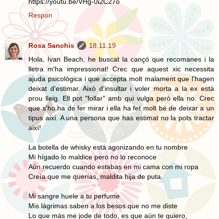
https://youtu.be/VHg-0i2C27o
Respon
Rosa Sanchis
18.11.19
Hola, Ivan Beach, he buscat la cançó que recomanes i la
lletra m'ha impressionat! Crec que aquest xic necessita
ajuda psicològica i que accepta molt malament que l'hagen
deixat d'estimar. Això d'insultar i voler morta a la ex està
prou lleig. Ell pot "follar" amb qui vulga però ella no. Crec
que s'ho ha de fer mirar i ella ha fet molt bé de deixar a un
tipus així. A una persona que has estimat no la pots tractar
així!
La botella de whisky está agonizando en tu nombre
Mi hígado lo maldice pero no lo reconoce
Aún recuerdo cuando estabas en mi cama con mi ropa
Creía que me querías, maldita hija de puta.
Mi sangre huele a tu perfume
Mis lágrimas saben a los besos que no me diste
Lo que más me jode de todo, es que aún te quiero,