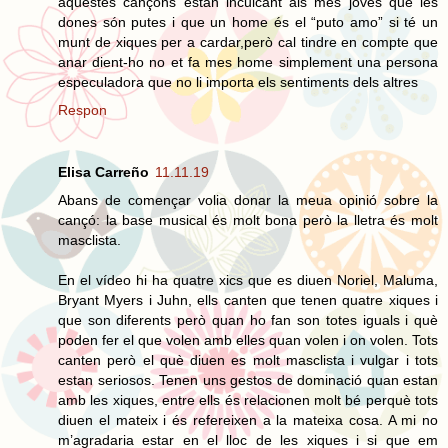
aquestes cançons estan inculcant als més joves que les
dones són putes i que un home és el “puto amo” si té un
munt de xiques per a cardar,però cal tindre en compte que
anar dient-ho no et fa mes home simplement una persona
especuladora que no li importa els sentiments dels altres
Respon
Elisa Carreño
11.11.19
Abans de començar volia donar la meua opinió sobre la
cançó: la base musical és molt bona però la lletra és molt
masclista.
En el vídeo hi ha quatre xics que es diuen Noriel, Maluma,
Bryant Myers i Juhn, ells canten que tenen quatre xiques i
que son diferents però quan ho fan son totes iguals i què
poden fer el que volen amb elles quan volen i on volen. Tots
canten però el què diuen es molt masclista i vulgar i tots
estan seriosos. Tenen uns gestos de dominació quan estan
amb les xiques, entre ells és relacionen molt bé perquè tots
diuen el mateix i és refereixen a la mateixa cosa. A mi no
m’agradaria estar en el lloc de les xiques i si que em