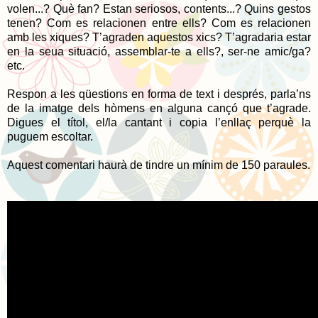
volen...? Què fan? Estan seriosos, contents...? Quins gestos
tenen? Com es relacionen entre ells? Com es relacionen
amb les xiques? T’agraden aquestos xics? T’agradaria estar
en la seua situació, assemblar-te a ells?, ser-ne amic/ga?
etc.
Respon a les qüestions en forma de text i després, parla’ns
de la imatge dels hòmens en alguna cançó que t’agrade.
Digues el títol, el/la cantant i copia l’enllaç perquè la
puguem escoltar.
Aquest comentari haurà de tindre un mínim de 150 paraules.