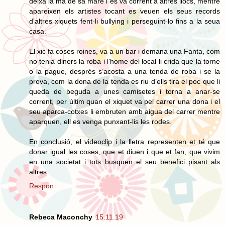
deixa la ma de sa mare i es va corrent a altres llocs, mentre
apareixen els artistes tocant es veuen els seus records
d’altres xiquets fent-li bullying i perseguint-lo fins a la seua
casa.
El xic fa coses roines, va a un bar i demana una Fanta, com
no tenia diners la roba i l’home del local li crida que la torne
o la pague, després s’acosta a una tenda de roba i se la
prova, com la dona de la tenda es riu d’ells tira el poc que li
queda de beguda a unes camisetes i torna a anar-se
corrent, per últim quan el xiquet va pel carrer una dona i el
seu aparca-cotxes li embruten amb aigua del carrer mentre
aparquen, ell es venga punxant-lis les rodes.
En conclusió, el videoclip i la lletra representen et té que
donar igual les coses, que et diuen i que et fan, que vivim
en una societat i tots busquen el seu benefici pisant als
altres.
Respon
Rebeca Maconchy
15.11.19