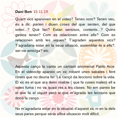
Dani Bon
15.11.19
Quant xics apareixen en el vídeo? Tenen nom? Tenen veu,
és a dir, parlen i diuen coses del que senten, del que
volen...? Què fan? Estan seriosos, contents...? Quins
gestos tenen? Com es relacionen entre ells? Com es
relacionen amb les xiques? T’agraden aquestos xics?
T’agradaria estar en la seua situació, assemblar-te a ells?,
ser-ne amic/ga? etc.
Aquesta canço la canta un cantant anomenat Pablo Arce.
En el videoclip apareix un xic robant unes sabates i fent
coses que no deuria fer. La cançó da leccions sobre la vida.
El xic es el que ara diem malote ( que fa coses males) ell a
soles fuma i no va quasi res a les clases. No em pareix be
el que fa el xiquet però si que m’agrada les leccions que
dona la canço.
No m’agradaria estar en la situació d’aquest xic ni en la dels
seus pares perque seria u8na situascio molt difícil.