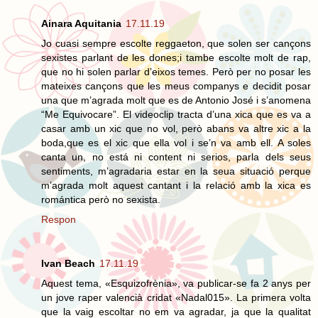
Ainara Aquitania
17.11.19
Jo cuasi sempre escolte reggaeton, que solen ser cançons
sexistes parlant de les dones;i tambe escolte molt de rap,
que no hi solen parlar d’eixos temes. Però per no posar les
mateixes cançons que les meus companys e decidit posar
una que m’agrada molt que es de Antonio José i s’anomena
“Me Equivocare”. El videoclip tracta d’una xica que es va a
casar amb un xic que no vol, però abans va altre xic a la
boda,que es el xic que ella vol i se’n va amb ell. A soles
canta un, no está ni content ni serios, parla dels seus
sentiments, m’agradaria estar en la seua situació perque
m’agrada molt aquest cantant i la relació amb la xica es
romántica però no sexista.
Respon
Ivan Beach
17.11.19
Aquest tema, «Esquizofrènia», va publicar-se fa 2 anys per
un jove raper valencià cridat «Nadal015». La primera volta
que la vaig escoltar no em va agradar, ja que la qualitat