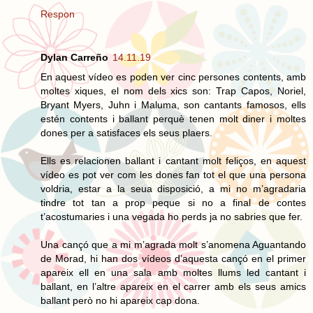
Respon
Dylan Carreño
14.11.19
En aquest vídeo es poden ver cinc persones contents, amb
moltes xiques, el nom dels xics son: Trap Capos, Noriel,
Bryant Myers, Juhn i Maluma, son cantants famosos, ells
estén contents i ballant perquè tenen molt diner i moltes
dones per a satisfaces els seus plaers.
Ells es relacionen ballant i cantant molt feliços, en aquest
vídeo es pot ver com les dones fan tot el que una persona
voldria, estar a la seua disposició, a mi no m’agradaria
tindre tot tan a prop peque si no a final de contes
t’acostumaries i una vegada ho perds ja no sabries que fer.
Una cançó que a mi m’agrada molt s’anomena Aguantando
de Morad, hi han dos vídeos d’aquesta cançó en el primer
apareix ell en una sala amb moltes llums led cantant i
ballant, en l’altre apareix en el carrer amb els seus amics
ballant però no hi apareix cap dona.