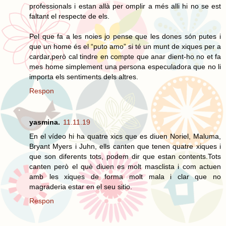
professionals i estan allà per omplir a més alli hi no se est
faltant el respecte de els.
Pel que fa a les noies jo pense que les dones són putes i
que un home és el “puto amo” si té un munt de xiques per a
cardar,però cal tindre en compte que anar dient-ho no et fa
mes home simplement una persona especuladora que no li
importa els sentiments dels altres.
Respon
yasmina.
11.11.19
En el vídeo hi ha quatre xics que es diuen Noriel, Maluma,
Bryant Myers i Juhn, ells canten que tenen quatre xiques i
que son diferents tots, podem dir que estan contents.Tots
canten però el què diuen es molt masclista i com actuen
amb les xiques de forma molt mala i clar que no
magraderia estar en el seu sitio.
Respon