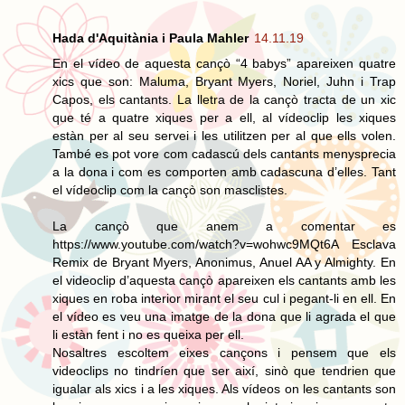
Hada d'Aquitània i Paula Mahler
14.11.19
En el vídeo de aquesta cançò “4 babys” apareixen quatre
xics que son: Maluma, Bryant Myers, Noriel, Juhn i Trap
Capos, els cantants. La lletra de la cançò tracta de un xic
que té a quatre xiques per a ell, al vídeoclip les xiques
estàn per al seu servei i les utilitzen per al que ells volen.
També es pot vore com cadascú dels cantants menysprecia
a la dona i com es comporten amb cadascuna d’elles. Tant
el vídeoclip com la cançò son masclistes.
La cançò que anem a comentar es
https://www.youtube.com/watch?v=wohwc9MQt6A Esclava
Remix de Bryant Myers, Anonimus, Anuel AA y Almighty. En
el videoclip d’aquesta cançò apareixen els cantants amb les
xiques en roba interior mirant el seu cul i pegant-li en ell. En
el vídeo es veu una imatge de la dona que li agrada el que
li estàn fent i no es queixa per ell.
Nosaltres escoltem eixes cançons i pensem que els
videoclips no tindríen que ser així, sinò que tendrien que
igualar als xics i a les xiques. Als vídeos on les cantants son