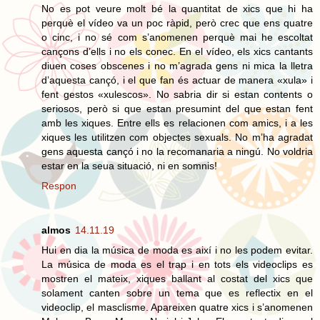
No es pot veure molt bé la quantitat de xics que hi ha
perquè el vídeo va un poc ràpid, però crec que ens quatre
o cinc, i no sé com s’anomenen perquè mai he escoltat
cançons d’ells i no els conec. En el vídeo, els xics cantants
diuen coses obscenes i no m’agrada gens ni mica la lletra
d’aquesta cançó, i el que fan és actuar de manera «xula» i
fent gestos «xulescos». No sabria dir si estan contents o
seriosos, però si que estan presumint del que estan fent
amb les xiques. Entre ells es relacionen com amics, i a les
xiques les utilitzen com objectes sexuals. No m’ha agradat
gens aquesta cançó i no la recomanaria a ningú. No voldria
estar en la seua situació, ni en somnis!
Respon
almos
14.11.19
Hui en dia la música de moda es així i no les podem evitar.
La música de moda es el trap i en tots els videoclips es
mostren el mateix, xiques ballant al costat del xics que
solament canten sobre un tema que es reflectix en el
videoclip, el masclisme. Apareixen quatre xics i s’anomenen