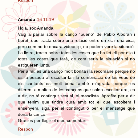
Respon
Amanda
16.11.19
Hola, soc Amanda.
Vaig a parlar sobre la cançó “Sueño” de Pablo Alborán i
Beret, que tracta sobre una relació entre un xic i una xica,
pero com no te encara videoclip, no podem vore la situació.
La lletra, tracta sobre totes les coses que ha fet ell por ella i
totes les coses que farà, de com seria la situación si no
estigueren junts.
Per a mi, es una cançó molt bonita i la recomane perque no
es fa pesada al escoltar-la i la combinació de les veus de
els cantants es molt bona.També m’agrada perque es
diferent a moltes de les cançons que solen escoltar ara, es
a dir, no té contingut sexual, ni masclista. Aprofite per a dir
que tenim que tindre cura amb tot el que escoltem i
ensenyem, siga per el contingut o per el mensatge que
dona la cançó.
Gracies per llegir el meu comentari.
Respon