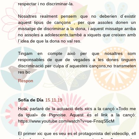
respectar i no discriminar-la.
Nosaltres realment pensem que no deberien d´existir
aquest tipus de cançons , per que assoles donen un
missatge de discriminar a la dona, i aquest missatge arriba
no assoles a adolescents,també a xiquets que creixen amb
l´idea de que la dona no val res.
Tingam en compte això per que nosaltres som
responsables de que de vegades a les dones tinguen
discriminació per culpa d´aquestes cançons,no transmeten
res bo
Respon
Sofía de Día
15.11.19
Hola, parlaré de la actuació dels xics a la cançó «Todo me
da igual» de Pignoise. Aquest és el link a la cançó:
https://www.youtube.com/watch?v=ue-FnsqS5cM
El primer xic que es veu es el protagonista del videoclip, ell