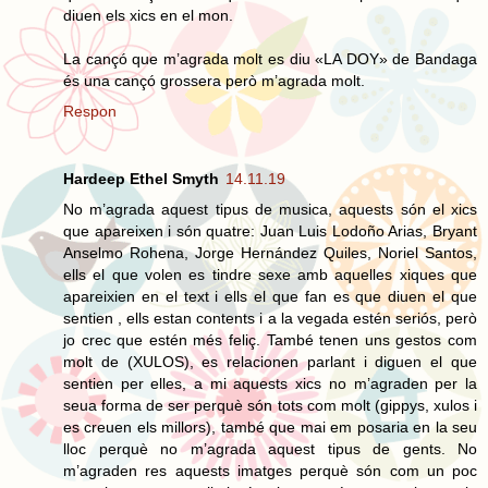
diuen els xics en el mon.
La cançó que m’agrada molt es diu «LA DOY» de Bandaga
és una cançó grossera però m’agrada molt.
Respon
Hardeep Ethel Smyth
14.11.19
No m’agrada aquest tipus de musica, aquests són el xics
que apareixen i són quatre: Juan Luis Lodoño Arias, Bryant
Anselmo Rohena, Jorge Hernández Quiles, Noriel Santos,
ells el que volen es tindre sexe amb aquelles xiques que
apareixien en el text i ells el que fan es que diuen el que
sentien , ells estan contents i a la vegada estén seriós, però
jo crec que estén més feliç. També tenen uns gestos com
molt de (XULOS), es relacionen parlant i diguen el que
sentien per elles, a mi aquests xics no m’agraden per la
seua forma de ser perquè són tots com molt (gippys, xulos i
es creuen els millors), també que mai em posaria en la seu
lloc perquè no m’agrada aquest tipus de gents. No
m’agraden res aquests imatges perquè són com un poc