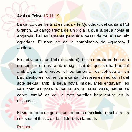
Adrian Price
15.11.19
La cançó que he triat es crida «Te Quiodio», del cantant Pol
Granch. La cançó tracta de un xic a la que la seua novia el
enganya, i ell es lamenta perquè a pesar de tot, el segueix
agradant. El nom be de la combinació de «querer» i
«odiar».
Es pot veure que Pol (el cantant), te un morato en la cara i
un cort en el nas, amb el significat de que se ha barallat
amb algú. En el vídeo, ell es lamenta i es col·loca en un
bar, aleshores, comença a cantar, després es veu com fa el
acte sexual amb la seua novia infidel. Mes endavant, es
veu com es posa a beure en la seua casa, en el se
cotxe...també es veu a mes parelles barallant-se en la
discoteca.
El video no te ningun tipus de tema masclista, machista... a
soles es el típic cas de infidelitats i laments.
Respon