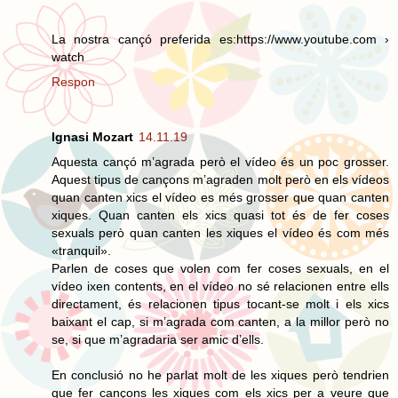
La nostra cançó preferida es:https://www.youtube.com ›
watch
Respon
Ignasi Mozart
14.11.19
Aquesta cançó m’agrada però el vídeo és un poc grosser.
Aquest tipus de cançons m’agraden molt però en els vídeos
quan canten xics el vídeo es més grosser que quan canten
xiques. Quan canten els xics quasi tot és de fer coses
sexuals però quan canten les xiques el vídeo és com més
«tranquil».
Parlen de coses que volen com fer coses sexuals, en el
vídeo ixen contents, en el vídeo no sé relacionen entre ells
directament, és relacionen tipus tocant-se molt i els xics
baixant el cap, si m’agrada com canten, a la millor però no
se, si que m’agradaria ser amic d’ells.
En conclusió no he parlat molt de les xiques però tendrien
que fer cançons les xiques com els xics per a veure que