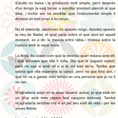
d’àudio es baixa i la producció molt simple, però després
d’un temps la vaig tornar a escoltar prestant atenció al que
deia, i inclús em va semblar que l’instrumental simple li
donava un estil propi a la cançó.
No té videoclip, aleshores no apareix ningú. Assoles apareix
la veu de Nadal, el qual parla sobre el que sent en aquell
moment, es a dir, la mescla entre ràbia i tristesa sobre la
ruptura amb la seua novia.
La lletra diu coses com que la recorda quan estava amb ell,
i que pensava que ella li volia. Diu que la segueix volent,
però no sap si amb ell o si la vol baix terra. També que
sabria que ella esperaria la cançó, però no que fora així, i
que no va a gastar més temps en una persona que ja no li
va cas.
M’agradaria estar en la seua situació actual, ja que està en
un grup amb més rapers fent cançons exitoses. També
m’agradaria semblar-me a ell pel seu estil de vida i per les
seues lletres.