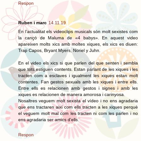
Respon
Ruben i marc
14.11.19
En l’actualitat els videoclips musicals són molt sexistes com
la cançó de Maluma de «4 babys». En aquest video
apareixen molts xics amb moltes xiques, els xics es diuen:
Trap Capos, Bryant Myers, Noriel y Juhn.
En el video els xics si que parlen del que senten i sembla
que tots estiguen contents. Estan parlant de les xiques i les
tracten com a esclaves i igualment les xiques estan molt
contentes. Fan gestos sexuals amb les xiques i entre ells.
Entre ells es relacionen amb gestos i signes i amb les
xiques es relacionen de manera amorosa i carinyosa.
Nosaltres veguem molt sexista el vídeo i no ens agradaria
que ens tractaren així com ells tracten a les xiques perquè
el veguem molt mal com les tracten ni com les parlen i no
ens agradaria ser amics d’ells.
Respon