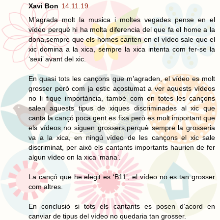
Xavi Bon
14.11.19
M’agrada molt la musica i moltes vegades pense en el
vídeo perquè hi ha molta diferencia del que fa el home a la
dona,sempre que els homes canten en el vídeo sale que el
xic domina a la xica, sempre la xica intenta com fer-se la
‘sexi’ avant del xic.
En quasi tots les cançons que m’agraden, el vídeo es molt
grosser però com ja estic acostumat a ver aquests vídeos
no li fique importància, també com en totes les cançons
salen aquests tipus de xiques discriminades al xic que
canta la cançó poca gent es fixa però es molt important que
els vídeos no siguen grossers,perquè sempre la grosseria
va a la xica, en ningú vídeo de les cançons el xic sale
discriminat, per això els cantants importants haurien de fer
algun vídeo on la xica ‘mana’.
La cançó que he elegit es ‘B11’, el vídeo no es tan grosser
com altres.
En conclusió si tots els cantants es posen d’acord en
canviar de tipus del vídeo no quedaria tan grosser.