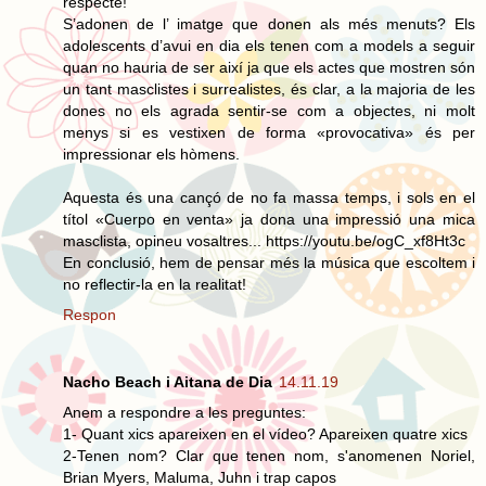
respecte!
S’adonen de l’ imatge que donen als més menuts? Els
adolescents d’avui en dia els tenen com a models a seguir
quan no hauria de ser així ja que els actes que mostren són
un tant masclistes i surrealistes, és clar, a la majoria de les
dones no els agrada sentir-se com a objectes, ni molt
menys si es vestixen de forma «provocativa» és per
impressionar els hòmens.
Aquesta és una cançó de no fa massa temps, i sols en el
títol «Cuerpo en venta» ja dona una impressió una mica
masclista, opineu vosaltres... https://youtu.be/ogC_xf8Ht3c
En conclusió, hem de pensar més la música que escoltem i
no reflectir-la en la realitat!
Respon
Nacho Beach i Aitana de Dia
14.11.19
Anem a respondre a les preguntes:
1- Quant xics apareixen en el vídeo? Apareixen quatre xics
2-Tenen nom? Clar que tenen nom, s'anomenen Noriel,
Brian Myers, Maluma, Juhn i trap capos