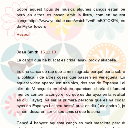
Sobre aquest tipus de musica algunes canços estan be
pero en altres es pasen amb la lletra, com en aquest
canço:https://www.youtube.com/watch?v=iFImB0TOKP4, es
de Myke Towers
Respon
Joan Smith
15.11.19
La cançó que he buscat es crida: ayax, prok y akapella.
Es una cançó de rap que a mi m’agrada perquè parla sobre
la política, i de altres coses que passen en Veneçuela. En
aquest vídeo apareguen tres xics, dos son de Espanya i el
altre de Veneçuela en el vídeo apareixen charlant i fumant
mentre canten la cançó el xic que es diu ayax en la realitat
es diu ( ayax), va ser la primera persona que es va cridar
ayax en Espanya i el seu bessó prok es diu ( alejandro ), jo
si hem deixaren ser el seu amic si que lo seria.
Cançó 4 babyes: aquesta cançó es molt masclista perquè