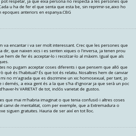
s pot respetar, ja que eixa persona no respecta a les persones que
.Cada u ha de fer el que senta que esta be, sin reprimir-se,aixo ho
en epoques anteriors en espanya.CBG
m va encantar i va ser molt interessant. Crec que les persones que
 dir, que naixen xics i es senten xiques o l'inversa, ja tenen prou
ue hem de fer és acceptar-lo i recolzar-lo al màxim. Igual que als
ques.
altes no pugam acceptar coses diferents i que pensem que alló que
ò què és l'habitual? És que tot és relatiu. Nosaltres hem de canviar
 mi no m'agrada que es discrimine un xic homosexual, per tant, jo
le i demés, a eixa gent és a la que s'ha d'ignorar ja que serà un poc
'haver-hi VARIETAT de tot, inclós varietat de gustos.
es que mai m'habria imaginat o que tenia confusió i altres coses
 canvi de mentalitat, com per exemple, que a Extremadura o
e siguen gratuites. Hauria de ser així en tot lloc.