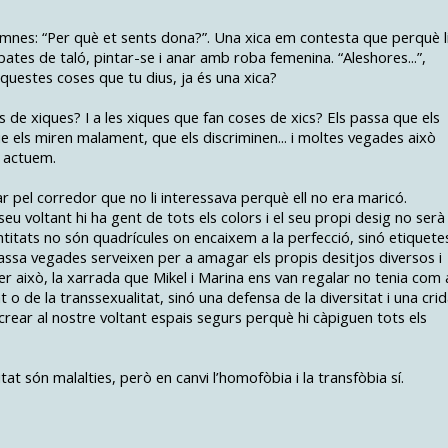
lumnes: “Per què et sents dona?”. Una xica em contesta que perquè l
ates de taló, pintar-se i anar amb roba femenina. “Aleshores...”,
 aquestes coses que tu dius, ja és una xica?
s de xiques? I a les xiques que fan coses de xics? Els passa que els
ue els miren malament, que els discriminen... i moltes vegades això
i actuem.
 pel corredor que no li interessava perquè ell no era maricó.
u voltant hi ha gent de tots els colors i el seu propi desig no serà
entitats no són quadrícules on encaixem a la perfecció, sinó etiquete
sa vegades serveixen per a amagar els propis desitjos diversos i
er això, la xarrada que Mikel i Marina ens van regalar no tenia com 
o de la transsexualitat, sinó una defensa de la diversitat i una cri
 crear al nostre voltant espais segurs perquè hi càpiguen tots els
tat són malalties, però en canvi l’homofòbia i la transfòbia sí.