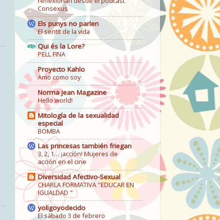
reflexionan desde el podcast
Consexus
Els punys no parlen
El sentit de la vida
Qui és la Lore?
PELL FINA
Proyecto Kahlo
Amo como soy
Norma Jean Magazine
Hello world!
Mitología de la sexualidad
especial
BOMBA
Las princesas también friegan
3, 2, 1… ¡acción! Mujeres de
acción en el cine
Diversidad Afectivo-Sexual
CHARLA FORMATIVA "EDUCAR EN
IGUALDAD "
yoligoyodecido
El sábado 3 de febrero