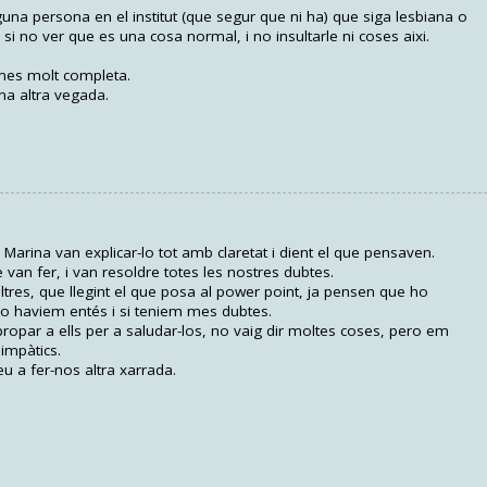
una persona en el institut (que segur que ni ha) que siga lesbiana o
si no ver que es una cosa normal, i no insultarle ni coses aixi.
emes molt completa.
na altra vegada.
Marina van explicar-lo tot amb claretat i dient el que pensaven.
van fer, i van resoldre totes les nostres dubtes.
res, que llegint el que posa al power point, ja pensen que ho
o haviem entés i si teniem mes dubtes.
ropar a ells per a saludar-los, no vaig dir moltes coses, pero em
impàtics.
eu a fer-nos altra xarrada.