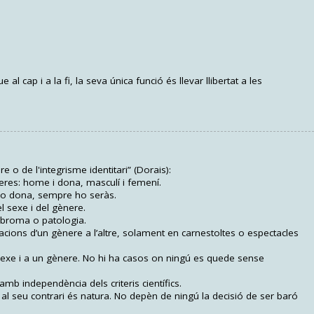
 cap i a la fi, la seva única funció és llevar llibertat a les
 o de l'integrisme identitari” (Dorais):
eres: home i dona, masculí i femení.
e o dona, sempre ho seràs.
el sexe i del gènere.
 broma o patologia.
cions d’un gènere a l’altre, solament en carnestoltes o espectacles
sexe i a un gènere. No hi ha casos on ningú es quede sense
mb independència dels criteris científics.
 al seu contrari és natura. No depèn de ningú la decisió de ser baró