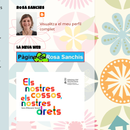
l
és
ROSA SANCHIS
Visualitza el meu perfil
complet
,
LA MEUA WEB
,
,