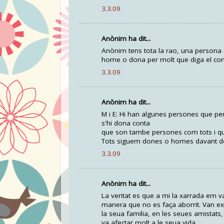
3.3.09
Anònim ha dit...
Anònim tens tota la rao, una persona
home o dona per molt que diga el contr
3.3.09
Anònim ha dit...
M i E: Hi han algunes persones que per
s'hi dona conta
que son tambe persones com tots i qu
Tots siguem dones o homes davant de t
3.3.09
Anònim ha dit...
La veritat es que a mi la xarrada em va
manera que no es faça aborrit. Van exp
la seua familia, en les seues amistats,
va afectar molt a le seua vida.