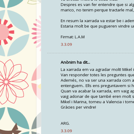
Despres es van fer entendre que si alg
marico, no tenim perque tractarle mal, 
En resum la xarrada va estar be i ad
Estaria molt be que pugueren vindre u
Firmat: L.A.M
3.3.09
Anònim ha dit...
La xarrada em va agradar molt! Mikel i 
Van responder totes les preguntes que 
Ademés, no va ser una xarrada com alt
entenguem.. Ells ens preguntavem si h
Quan va acabar la xarrada, em vaig ap
vaig adonar de que també eren molt s
Mikel i Marina, torneu a Valencia i torn
Gràcies per vindre!
ARG.
3.3.09