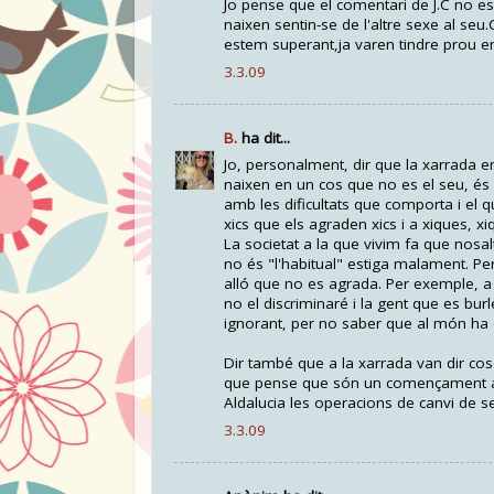
Jo pense que el comentari de J.C no e
naixen sentin-se de l'altre sexe al seu
estem superant,ja varen tindre prou 
3.3.09
B.
ha dit...
Jo, personalment, dir que la xarrada e
naixen en un cos que no es el seu, és a
amb les dificultats que comporta i el q
xics que els agraden xics i a xiques, xi
La societat a la que vivim fa que nos
no és "l'habitual" estiga malament. Per
alló que no es agrada. Per exemple, a
no el discriminaré i la gent que es bur
ignorant, per no saber que al món ha d
Dir també que a la xarrada van dir cos
que pense que són un començament al
Aldalucia les operacions de canvi de sex
3.3.09