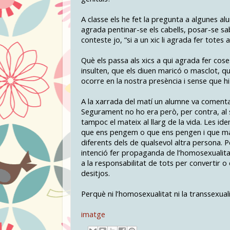
A classe els he fet la pregunta a algunes a
agrada pentinar-se els cabells, posar-se sab
conteste jo, “si a un xic li agrada fer totes
Què els passa als xics a qui agrada fer cose
insulten, que els diuen maricó o masclot, q
ocorre en la nostra presència i sense que h
A la xarrada del matí un alumne va comentar
Segurament no ho era però, per contra, al se
tampoc el mateix al llarg de la vida. Les id
que ens pengem o que ens pengen i que mas
diferents dels de qualsevol altra persona. P
intenció fer propaganda de l’homosexualitat 
a la responsabilitat de tots per convertir o
desitjos.
Perquè ni l’homosexualitat ni la transsexuali
imatge