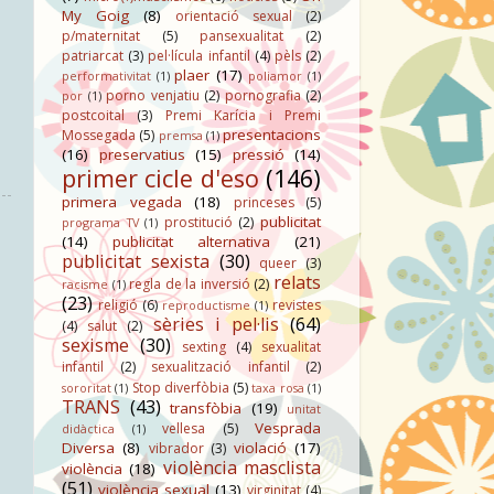
My Goig
(8)
orientació sexual
(2)
p/maternitat
(5)
pansexualitat
(2)
patriarcat
(3)
pel·lícula infantil
(4)
pèls
(2)
plaer
(17)
performativitat
(1)
poliamor
(1)
porno venjatiu
(2)
pornografia
(2)
por
(1)
postcoital
(3)
Premi Karícia i Premi
presentacions
Mossegada
(5)
premsa
(1)
(16)
preservatius
(15)
pressió
(14)
primer cicle d'eso
(146)
primera vegada
(18)
princeses
(5)
publicitat
prostitució
(2)
programa TV
(1)
(14)
publicitat alternativa
(21)
publicitat sexista
(30)
queer
(3)
relats
regla de la inversió
(2)
racisme
(1)
(23)
religió
(6)
revistes
reproductisme
(1)
sèries i pel·lis
(64)
(4)
salut
(2)
sexisme
(30)
sexting
(4)
sexualitat
infantil
(2)
sexualització infantil
(2)
Stop diverfòbia
(5)
sororitat
(1)
taxa rosa
(1)
TRANS
(43)
transfòbia
(19)
unitat
Vesprada
vellesa
(5)
didàctica
(1)
Diversa
(8)
violació
(17)
vibrador
(3)
violència masclista
violència
(18)
(51)
violència sexual
(13)
virginitat
(4)