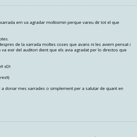
a xarrada em va agradar moltisimin perque vareu dir tot el que
btes.
espres de la xarrada moltes coses que avans ni les aviem pensat i
a exir del auditori dient que els avia agradat per lo directos que
!! xD!
res!!)
per a donar mes xarrades o simplement per a salutar de quant en