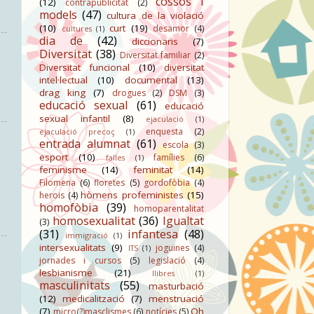
cossos i
(12)
contrapublicitat
(2)
models
(47)
cultura de la violació
(10)
curt
(19)
desamor
(4)
cultures
(1)
dia de
(42)
diccionaris
(7)
Diversitat
(38)
Diversitat familiar
(2)
Diversitat funcional
(10)
diversitat
intel·lectual
(10)
documental
(13)
drag king
(7)
drogues
(2)
DSM
(3)
educació sexual
(61)
educació
sexual infantil
(8)
ejaculació
(1)
enquesta
(2)
ejaculació precoç
(1)
entrada alumnat
(61)
escola
(3)
esport
(10)
famílies
(6)
falles
(1)
feminisme
(14)
feminitat
(14)
Filomena
(6)
floretes
(5)
gordofòbia
(4)
hòmens profeministes
(15)
herois
(4)
homofòbia
(39)
homoparentalitat
homosexualitat
(36)
Igualtat
(3)
(31)
infantesa
(48)
immigració
(1)
intersexualitats
(9)
joguines
(4)
ITS
(1)
jornades i cursos
(5)
legislació
(4)
lesbianisme
(21)
llibres
(1)
masculinitats
(55)
masturbació
(12)
medicalització
(7)
menstruació
(7)
Oh
micro(?)masclismes
(6)
notícies
(5)