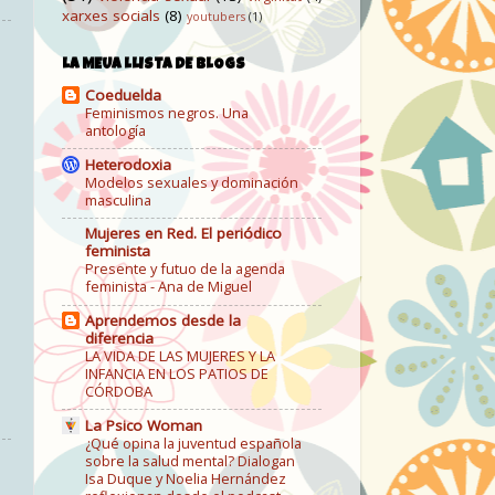
xarxes socials
(8)
youtubers
(1)
LA MEUA LLISTA DE BLOGS
Coeduelda
Feminismos negros. Una
antología
Heterodoxia
Modelos sexuales y dominación
masculina
Mujeres en Red. El periódico
feminista
Presente y futuo de la agenda
feminista - Ana de Miguel
Aprendemos desde la
diferencia
LA VIDA DE LAS MUJERES Y LA
INFANCIA EN LOS PATIOS DE
CÓRDOBA
La Psico Woman
¿Qué opina la juventud española
sobre la salud mental? Dialogan
Isa Duque y Noelia Hernández