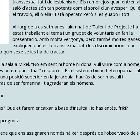
transsexualitat i de lesbianisme. Els remorejos quan entren a
saló d’actes són tan potents com el soroll d’un avesper: Qui 
el travolo, ell o ella? Està operat? Però si es guapo i tot!
Al llarg de tres setmanes l’alumnat de Taller i de Projecte ha
estat treballant el tema i un grupet de voluntaris en fan la
presentació. Amb molta vergonya, però també moltes ganes
expliquen què és la transsexualitat i les discriminacions que
 quin sexe se les ha de tractar.
a sala a Mikel. “No em sent ni home ni dona. Vull viure com a home
 on em puc situar” respon ell. És el sistema binari heteropatriarcal
una posició superior en la jerarquia, hauràs de ser masculí i
ràs de ser femenina i t’agradaran els hòmens.
no!
s? Que et farem encaixar a base d’insults! Ho has entés, friki?
 pregunta!
exe que ens assignaren només nàixer després de l’observació dels