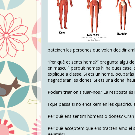
pateixen les persones que volen decidir amb
“Per què et sents home?” pregunta algú de l
en masculí, perquè només hi ha dues caselles
explique a classe. Si ets un home, ocuparàs 
t’agradaran les dones. Si ets una dona, hau
Podem triar on situar-nos? La resposta és 
I què passa si no encaixem en les quadrícule
Per què ens sentim hòmens o dones? Gran
Per què acceptem que ens tracten amb el s
genitals?