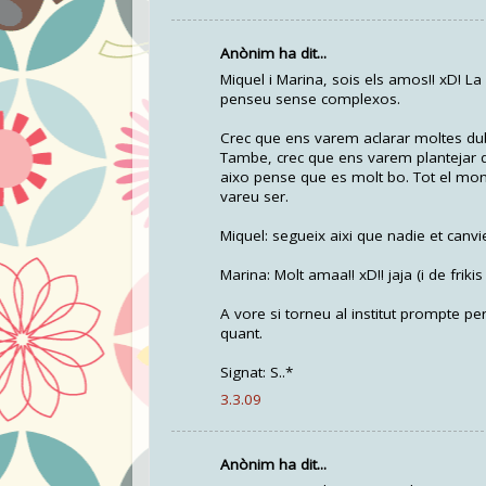
Anònim ha dit...
Miquel i Marina, sois els amos!! xD! L
penseu sense complexos.
Crec que ens varem aclarar moltes du
Tambe, crec que ens varem plantejar d
aixo pense que es molt bo. Tot el mon v
vareu ser.
Miquel: segueix aixi que nadie et canvie
Marina: Molt amaa!! xD!! jaja (i de frikis 
A vore si torneu al institut prompte 
quant.
Signat: S..*
3.3.09
Anònim ha dit...