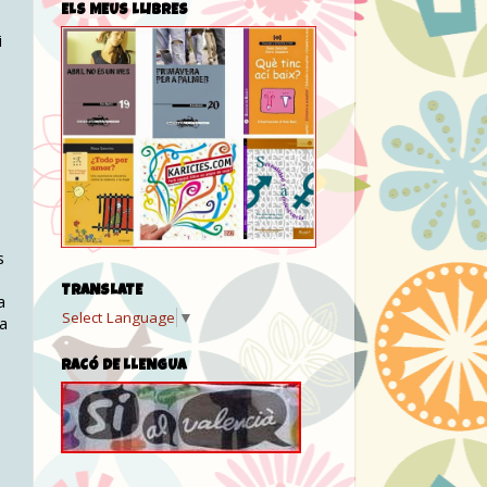
ELS MEUS LLIBRES
i
s
TRANSLATE
a
Select Language
▼
da
RACÓ DE LLENGUA