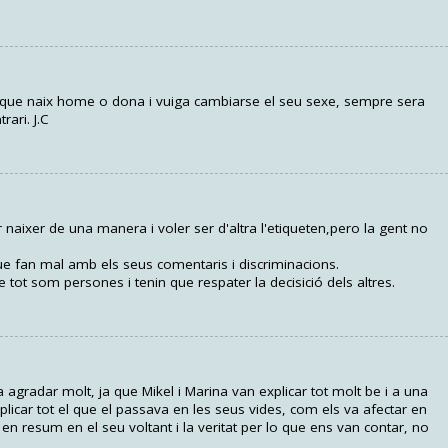
 que naix home o dona i vuiga cambiarse el seu sexe, sempre sera
ari. J.C
 naixer de una manera i voler ser d'altra l'etiqueten,pero la gent no
e fan mal amb els seus comentaris i discriminacions.
ot som persones i tenin que respater la decisició dels altres.
 agradar molt, ja que Mikel i Marina van explicar tot molt be i a una
licar tot el que el passava en les seus vides, com els va afectar en
 en resum en el seu voltant i la veritat per lo que ens van contar, no