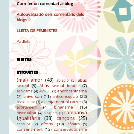
Com fer un comentari al blog
Autoavaluació dels comentaris dels
blogs
LLISTA DE FEMINISTES
Padlets
VISITES
ETIQUETES
(mal) amor
(43)
abús
ablació
(5)
sexual
(9)
Abús sexual infantil
(7)
androcentrisme
activisme
(4)
AMPGIL
(1)
(7)
aniversari
(11)
anticoncepció
(22)
assetjament al carrer
(8)
asexualitat
(3)
binarisme
(15)
avortament
(4)
campanya
bisexualitat
(4)
bloguers
(1)
igualitària
(38)
cançons
(25)
clítoris
(19)
censura
(2)
còmics
(5)
consentiment
(13)
conservadorisme