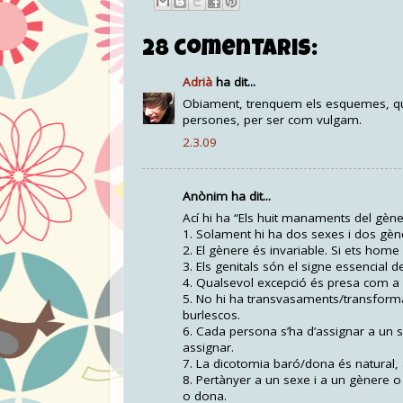
28 comentaris:
Adrià
ha dit...
Obiament, trenquem els esquemes, que al
persones, per ser com vulgam.
2.3.09
Anònim ha dit...
Ací hi ha “Els huit manaments del gènere
1. Solament hi ha dos sexes i dos gèn
2. El gènere és invariable. Si ets hom
3. Els genitals són el signe essencial d
4. Qualsevol excepció és presa com a
5. No hi ha transvasaments/transforma
burlescos.
6. Cada persona s’ha d’assignar a un 
assignar.
7. La dicotomia baró/dona és natural, a
8. Pertànyer a un sexe i a un gènere o
o dona.