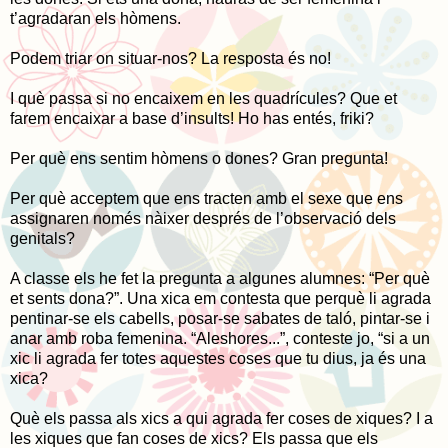
t’agradaran els hòmens.
Podem triar on situar-nos? La resposta és no!
I què passa si no encaixem en les quadrícules? Que et
farem encaixar a base d’insults! Ho has entés, friki?
Per què ens sentim hòmens o dones? Gran pregunta!
Per què acceptem que ens tracten amb el sexe que ens
assignaren només nàixer després de l’observació dels
genitals?
A classe els he fet la pregunta a algunes alumnes: “Per què
et sents dona?”. Una xica em contesta que perquè li agrada
pentinar-se els cabells, posar-se sabates de taló, pintar-se i
anar amb roba femenina. “Aleshores...”, conteste jo, “si a un
xic li agrada fer totes aquestes coses que tu dius, ja és una
xica?
Què els passa als xics a qui agrada fer coses de xiques? I a
les xiques que fan coses de xics? Els passa que els