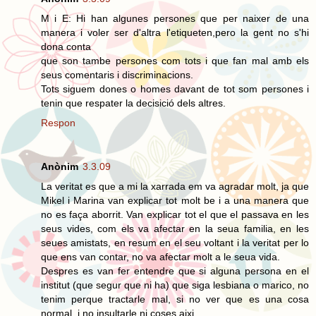
M i E: Hi han algunes persones que per naixer de una
manera i voler ser d'altra l'etiqueten,pero la gent no s'hi
dona conta
que son tambe persones com tots i que fan mal amb els
seus comentaris i discriminacions.
Tots siguem dones o homes davant de tot som persones i
tenin que respater la decisició dels altres.
Respon
Anònim
3.3.09
La veritat es que a mi la xarrada em va agradar molt, ja que
Mikel i Marina van explicar tot molt be i a una manera que
no es faça aborrit. Van explicar tot el que el passava en les
seus vides, com els va afectar en la seua familia, en les
seues amistats, en resum en el seu voltant i la veritat per lo
que ens van contar, no va afectar molt a le seua vida.
Despres es van fer entendre que si alguna persona en el
institut (que segur que ni ha) que siga lesbiana o marico, no
tenim perque tractarle mal, si no ver que es una cosa
normal, i no insultarle ni coses aixi.