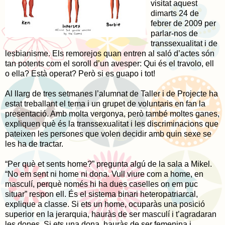
visitat aquest
dimarts 24 de
febrer de 2009 per
parlar-nos de
transsexualitat i de
lesbianisme. Els remorejos quan entren al saló d’actes són
tan potents com el soroll d’un avesper: Qui és el travolo, ell
o ella? Està operat? Però si es guapo i tot!
Al llarg de tres setmanes l’alumnat de Taller i de Projecte ha
estat treballant el tema i un grupet de voluntaris en fan la
presentació. Amb molta vergonya, però també moltes ganes,
expliquen què és la transsexualitat i les discriminacions que
pateixen les persones que volen decidir amb quin sexe se
les ha de tractar.
“Per què et sents home?” pregunta algú de la sala a Mikel.
“No em sent ni home ni dona. Vull viure com a home, en
masculí, perquè només hi ha dues caselles on em puc
situar” respon ell. És el sistema binari heteropatriarcal,
explique a classe. Si ets un home, ocuparàs una posició
superior en la jerarquia, hauràs de ser masculí i t’agradaran
les dones. Si ets una dona, hauràs de ser femenina i