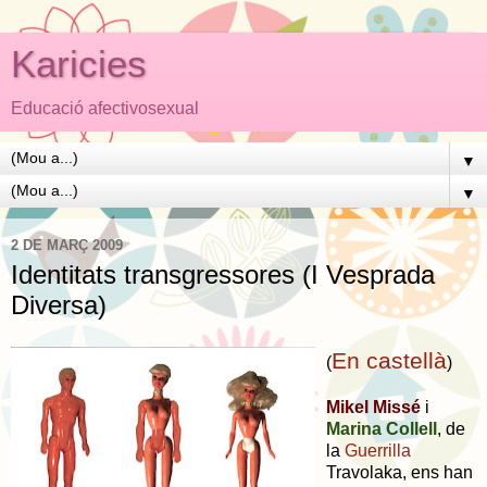
Karicies
Educació afectivosexual
▼
▼
2 DE MARÇ 2009
Identitats transgressores (I Vesprada
Diversa)
En castellà
(
)
Mikel Missé
i
Marina Collell
, de
la
Guerrilla
Travolaka, ens han