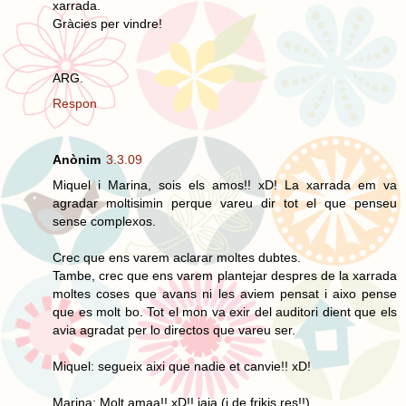
xarrada.
Gràcies per vindre!
ARG.
Respon
Anònim
3.3.09
Miquel i Marina, sois els amos!! xD! La xarrada em va
agradar moltisimin perque vareu dir tot el que penseu
sense complexos.
Crec que ens varem aclarar moltes dubtes.
Tambe, crec que ens varem plantejar despres de la xarrada
moltes coses que avans ni les aviem pensat i aixo pense
que es molt bo. Tot el mon va exir del auditori dient que els
avia agradat per lo directos que vareu ser.
Miquel: segueix aixi que nadie et canvie!! xD!
Marina: Molt amaa!! xD!! jaja (i de frikis res!!)