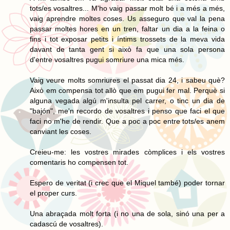
tots/es vosaltres... M'ho vaig passar molt bé i a més a més,
vaig aprendre moltes coses. Us asseguro que val la pena
passar moltes hores en un tren, faltar un dia a la feina o
fins i tot exposar petits i íntims trossets de la meva vida
davant de tanta gent si això fa que una sola persona
d'entre vosaltres pugui somriure una mica més.
Vaig veure molts somriures el passat dia 24, i sabeu què?
Això em compensa tot allò que em pugui fer mal. Perquè si
alguna vegada algú m'insulta pel carrer, o tinc un dia de
"bajón", me'n recordo de vosaltres i penso que faci el que
faci no m'he de rendir. Que a poc a poc entre tots/es anem
canviant les coses.
Creieu-me: les vostres mirades còmplices i els vostres
comentaris ho compensen tot.
Espero de veritat (i crec que el Miquel també) poder tornar
el proper curs.
Una abraçada molt forta (i no una de sola, sinó una per a
cadascú de vosaltres).