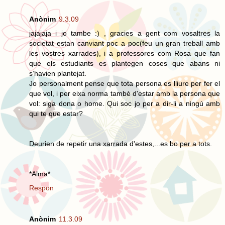
Anònim
9.3.09
jajajaja i jo tambe :) , gracies a gent com vosaltres la
societat estan canviant poc a poc(feu un gran treball amb
les vostres xarrades), i a professores com Rosa que fan
que els estudiants es plantegen coses que abans ni
s’havien plantejat.
Jo personalment pense que tota persona es lliure per fer el
que vol, i per eixa norma tambè d'estar amb la persona que
vol: siga dona o home. Qui soc jo per a dir-li a ningú amb
qui te que estar?
Deurien de repetir una xarrada d'estes,...es bo per a tots.
*Alma*
Respon
Anònim
11.3.09