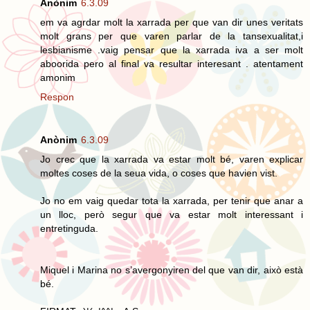
Anònim
6.3.09
em va agrdar molt la xarrada per que van dir unes veritats
molt grans per que varen parlar de la tansexualitat,i
lesbianisme .vaig pensar que la xarrada iva a ser molt
aboorida pero al final va resultar interesant . atentament
amonim
Respon
Anònim
6.3.09
Jo crec que la xarrada va estar molt bé, varen explicar
moltes coses de la seua vida, o coses que havien vist.
Jo no em vaig quedar tota la xarrada, per tenir que anar a
un lloc, però segur que va estar molt interessant i
entretinguda.
Miquel i Marina no s’avergonyiren del que van dir, això està
bé.