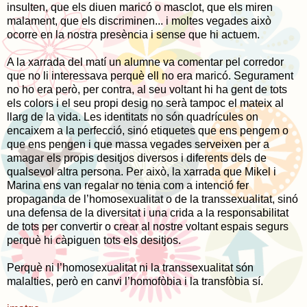
insulten, que els diuen maricó o masclot, que els miren
malament, que els discriminen... i moltes vegades això
ocorre en la nostra presència i sense que hi actuem.
A la xarrada del matí un alumne va comentar pel corredor
que no li interessava perquè ell no era maricó. Segurament
no ho era però, per contra, al seu voltant hi ha gent de tots
els colors i el seu propi desig no serà tampoc el mateix al
llarg de la vida. Les identitats no són quadrícules on
encaixem a la perfecció, sinó etiquetes que ens pengem o
que ens pengen i que massa vegades serveixen per a
amagar els propis desitjos diversos i diferents dels de
qualsevol altra persona. Per això, la xarrada que Mikel i
Marina ens van regalar no tenia com a intenció fer
propaganda de l’homosexualitat o de la transsexualitat, sinó
una defensa de la diversitat i una crida a la responsabilitat
de tots per convertir o crear al nostre voltant espais segurs
perquè hi càpiguen tots els desitjos.
Perquè ni l’homosexualitat ni la transsexualitat són
malalties, però en canvi l’homofòbia i la transfòbia sí.