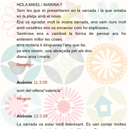
HOLA MIKEL i MARINA !!
Som les que et presentaren en la xarrada i la que estaba
en la platja amb el novio.
Ens va agradar molt la vostra xarrada, ens vam riure molt
amb vosaltres ens va encantar com ho esplicaveu.
Sentirvos ens a cambiat la forma de pensar ara ho
entenem millor les coses.
ems molaria k binguereu l'any que be.
ya ems vorem, una abraçada per als dos.
diana,aroa i maria.
Respon
Anònim
11.3.09
som del villena"valencia"
Respon
Anònim
13.3.09
La xarrada va estar molt interesant. Es van contar moltes