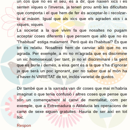
un cos que no es el seu, és a dir, que naixen xics i es
senten xiques o l'inversa, ja tenen prou amb les dificultats
que comporta i el que hem de fer és acceptar-lo i recolzar-
lo al màxim. Igual que als xics que els agraden xics i a
xiques, xiques.
La societat a la que vivim fa que nosaltes no pugam
acceptar coses diferents i que pensem que alló que no és
"l'habitual" estiga malament. Però què és l'habitual? És que
tot és relatiu. Nosaltres hem de canviar alló que no es
agrada. Per exemple, a mi no m'agrada que es discrimine
un xic homosexual, per tant, jo no el discriminaré i la gent
que es burle i demés, a eixa gent és a la que s'ha d'ignorar
ja que serà un poc ignorant, per no saber que al món ha
d'haver-hi VARIETAT de tot, inclós varietat de gustos.
Dir també que a la xarrada van dir coses que mai m'habria
imaginat o que tenia confusió i altres coses que pense que
són un començament al canvi de mentalitat, com per
exemple, que a Extremadura o Aldalucia les operacions de
canvi de sexe siguen gratuites. Hauria de ser així en tot
lloc.
Respon