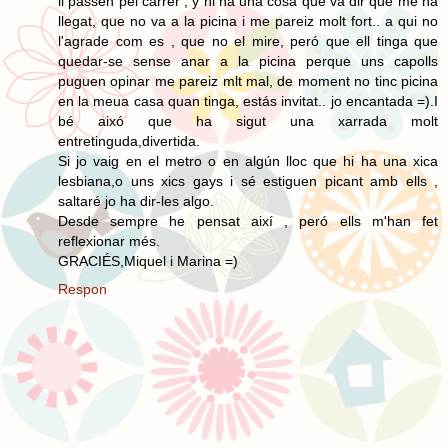
li passen pel carrer , y hi ha una cosa que va dir que me ha
llegat, que no va a la picina i me pareiz molt fort.. a qui no
l'agrade com es , que no el mire, peró que ell tinga que
quedar-se sense anar a la picina perque uns capolls
puguen opinar me pareiz mlt mal, de moment no tinc picina
en la meua casa quan tinga, estás invitat.. jo encantada =).I
bé aixó que ha sigut una xarrada molt
entretinguda,divertida.
Si jo vaig en el metro o en algún lloc que hi ha una xica
lesbiana,o uns xics gays i sé estiguen picant amb ells ,
saltaré jo ha dir-les algo.
Desde sempre he pensat així , peró ells m'han fet
reflexionar més.
GRACIÉS,Miquel i Marina =)
Respon