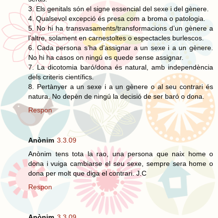
3. Els genitals són el signe essencial del sexe i del gènere.
4. Qualsevol excepció és presa com a broma o patologia.
5. No hi ha transvasaments/transformacions d’un gènere a
l’altre, solament en carnestoltes o espectacles burlescos.
6. Cada persona s’ha d’assignar a un sexe i a un gènere.
No hi ha casos on ningú es quede sense assignar.
7. La dicotomia baró/dona és natural, amb independència
dels criteris científics.
8. Pertànyer a un sexe i a un gènere o al seu contrari és
natura. No depèn de ningú la decisió de ser baró o dona.
Respon
Anònim
3.3.09
Anònim tens tota la rao, una persona que naix home o
dona i vuiga cambiarse el seu sexe, sempre sera home o
dona per molt que diga el contrari. J.C
Respon
Anònim
3.3.09