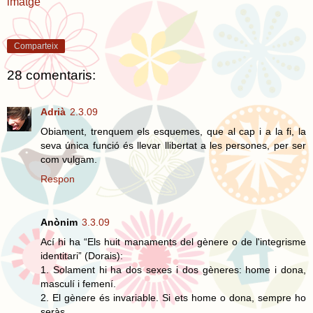
imatge
Comparteix
28 comentaris:
Adrià
2.3.09
Obiament, trenquem els esquemes, que al cap i a la fi, la
seva única funció és llevar llibertat a les persones, per ser
com vulgam.
Respon
Anònim
3.3.09
Ací hi ha “Els huit manaments del gènere o de l'integrisme
identitari” (Dorais):
1. Solament hi ha dos sexes i dos gèneres: home i dona,
masculí i femení.
2. El gènere és invariable. Si ets home o dona, sempre ho
seràs.