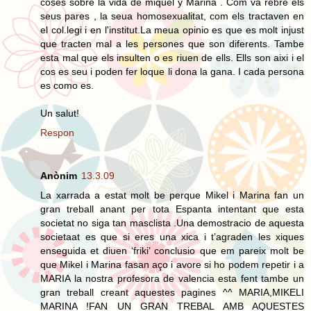
coses sobre la vida de miquel y Marina . Com va rebre els
seus pares , la seua homosexualitat, com els tractaven en
el col.legi i en l'institut.La meua opinio es que es molt injust
que tracten mal a les persones que son diferents. Tambe
esta mal que els insulten o es riuen de ells. Ells son aixi i el
cos es seu i poden fer loque li dona la gana. I cada persona
es como es.
Un salut!
Respon
Anònim
13.3.09
La xarrada a estat molt be perque Mikel i Marina fan un
gran treball anant per tota Espanta intentant que esta
societat no siga tan masclista .Una demostracio de aquesta
societaat es que si eres una xica i t’agraden les xiques
enseguida et diuen ‘friki’ conclusio que em pareix molt be
que Mikel i Marina fasan aço i avore si ho podem repetir i a
MARIA la nostra profesora de valencia esta fent tambe un
gran treball creant aquestes pagines ^^ MARIA,MIKELI
MARINA !FAN UN GRAN TREBAL AMB AQUESTES