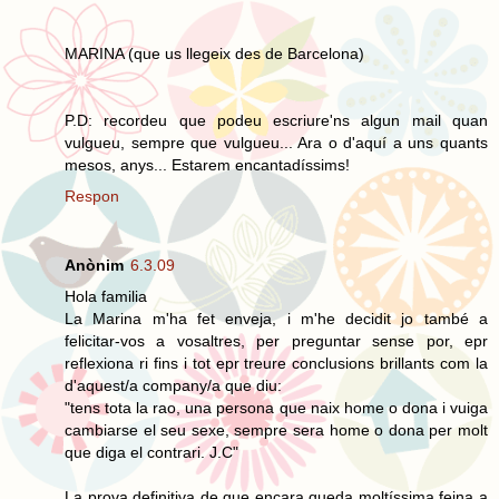
MARINA (que us llegeix des de Barcelona)
P.D: recordeu que podeu escriure'ns algun mail quan
vulgueu, sempre que vulgueu... Ara o d'aquí a uns quants
mesos, anys... Estarem encantadíssims!
Respon
Anònim
6.3.09
Hola familia
La Marina m'ha fet enveja, i m'he decidit jo també a
felicitar-vos a vosaltres, per preguntar sense por, epr
reflexiona ri fins i tot epr treure conclusions brillants com la
d'aquest/a company/a que diu:
"tens tota la rao, una persona que naix home o dona i vuiga
cambiarse el seu sexe, sempre sera home o dona per molt
que diga el contrari. J.C"
La prova definitiva de que encara queda moltíssima feina a