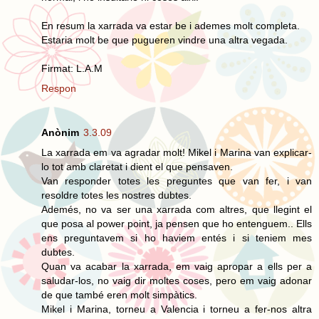
En resum la xarrada va estar be i ademes molt completa.
Estaria molt be que pugueren vindre una altra vegada.
Firmat: L.A.M
Respon
Anònim
3.3.09
La xarrada em va agradar molt! Mikel i Marina van explicar-
lo tot amb claretat i dient el que pensaven.
Van responder totes les preguntes que van fer, i van
resoldre totes les nostres dubtes.
Ademés, no va ser una xarrada com altres, que llegint el
que posa al power point, ja pensen que ho entenguem.. Ells
ens preguntavem si ho haviem entés i si teniem mes
dubtes.
Quan va acabar la xarrada, em vaig apropar a ells per a
saludar-los, no vaig dir moltes coses, pero em vaig adonar
de que també eren molt simpàtics.
Mikel i Marina, torneu a Valencia i torneu a fer-nos altra