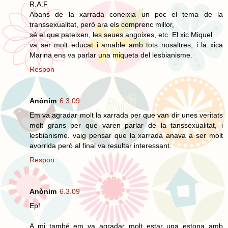
R.A.F
Abans de la xarrada coneixia un poc el tema de la
transsexualitat, però ara els comprenc millor,
sé el que pateixen, les seues angoixes, etc. El xic Miquel
va ser molt educat i amable amb tots nosaltres, i la xica
Marina ens va parlar una miqueta del lesbianisme.
Respon
Anònim
6.3.09
Em va agradar molt la xarrada per que van dir unes veritats
molt grans per que varen parlar de la tanssexualitat, i
lesbianisme. vaig pensar que la xarrada anava a ser molt
avorrida però al final va resultar interessant.
Respon
Anònim
6.3.09
Ep!
A mi també em va agradar molt estar una estona amb