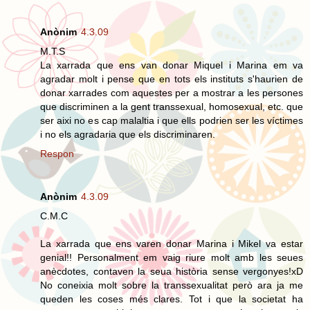
Anònim
4.3.09
M.T.S
La xarrada que ens van donar Miquel i Marina em va
agradar molt i pense que en tots els instituts s'haurien de
donar xarrades com aquestes per a mostrar a les persones
que discriminen a la gent transsexual, homosexual, etc. que
ser aixi no es cap malaltia i que ells podrien ser les víctimes
i no els agradaria que els discriminaren.
Respon
Anònim
4.3.09
C.M.C
La xarrada que ens varen donar Marina i Mikel va estar
genial!! Personalment em vaig riure molt amb les seues
anècdotes, contaven la seua història sense vergonyes!xD
No coneixia molt sobre la transsexualitat però ara ja me
queden les coses més clares. Tot i que la societat ha