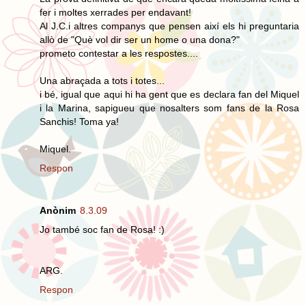
fer i moltes xerrades per endavant!
Al J.C.i altres companys que pensen així els hi preguntaria
allò de "Què vol dir ser un home o una dona?"
prometo contestar a les respostes....
Una abraçada a tots i totes...
i bé, igual que aqui hi ha gent que es declara fan del Miquel
i la Marina, sapigueu que nosalters som fans de la Rosa
Sanchis! Toma ya!
Miquel.
Respon
Anònim
8.3.09
Jo també soc fan de Rosa! :)
ARG.
Respon