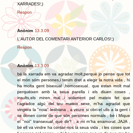
XARRADES!;)
Respon
Anònim
13.3.09
L'AUTOR DEL COMENTARI ANTERIOR CARLOS!;)
Respon
Anònim
13.3.09
bé la xarrada em va agradar molt,perqué jo pense que tot
el món sóm persones,i tenim dret a elegir la notra vida , hi
ha molta gent bisexual ,homosexual.. que estan molt mal
perquéixen amb la seua parella i els diuen coses ,
insults,els miren mal..,i solament pel mateix fet que
t'agradce algú del teu mateix sexe, m'ha agradat que
vingera la ''noia'' lesbiana , a veure si obri el ulls a la gent i
se donen conte de que són persones normals , bé i Mique
el ''noi'' transexual, qué dir? , a mi m'ha enamorat..JAJA ,
bé ell va vindre ha contar-nos la seua vida , i les coses que