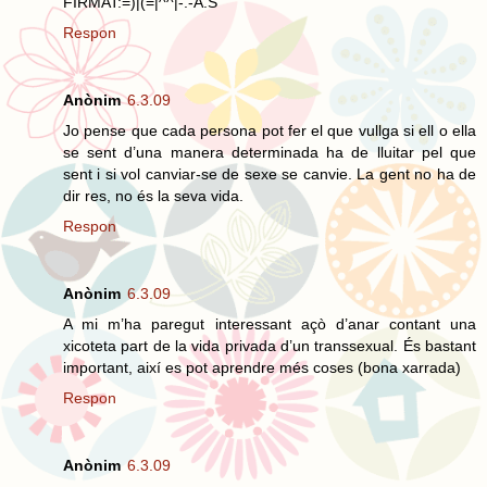
FIRMAT:=)|(=|^^|-.-A.S
Respon
Anònim
6.3.09
Jo pense que cada persona pot fer el que vullga si ell o ella
se sent d’una manera determinada ha de lluitar pel que
sent i si vol canviar-se de sexe se canvie. La gent no ha de
dir res, no és la seva vida.
Respon
Anònim
6.3.09
A mi m’ha paregut interessant açò d’anar contant una
xicoteta part de la vida privada d’un transsexual. És bastant
important, així es pot aprendre més coses (bona xarrada)
Respon
Anònim
6.3.09