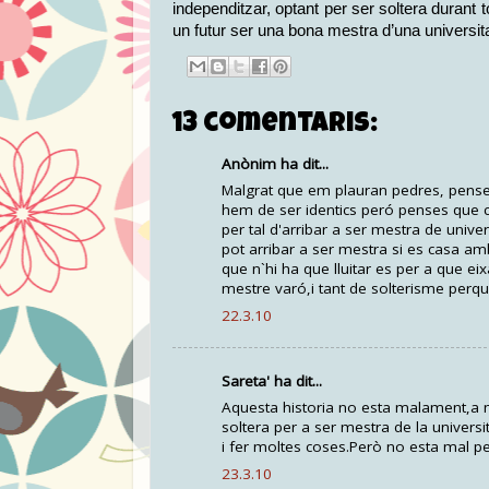
independitzar, optant per ser soltera durant 
un futur ser una bona mestra d’una universita
13 comentaris:
Anònim ha dit...
Malgrat que em plauran pedres, pense 
hem de ser identics peró penses que co
per tal d'arribar a ser mestra de unive
pot arribar a ser mestra si es casa a
que n`hi ha que lluitar es per a que ei
mestre varó,i tant de solterisme pe
22.3.10
Sareta' ha dit...
Aquesta historia no esta malament,a m
soltera per a ser mestra de la universi
i fer moltes coses.Però no esta mal p
23.3.10