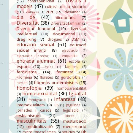
cossos i
(12)
contrapublicitat
(2)
models
(47)
cultura de la violació
(10)
curt
(19)
desamor
(4)
cultures
(1)
dia de
(42)
diccionaris
(7)
Diversitat
(38)
Diversitat familiar
(2)
Diversitat funcional
(10)
diversitat
intel·lectual
(10)
documental
(13)
drag king
(7)
drogues
(2)
DSM
(3)
educació sexual
(61)
educació
sexual infantil
(8)
ejaculació
(1)
enquesta
(2)
ejaculació precoç
(1)
entrada alumnat
(61)
escola
(3)
esport
(10)
famílies
(6)
falles
(1)
feminisme
(14)
feminitat
(14)
Filomena
(6)
floretes
(5)
gordofòbia
(4)
hòmens profeministes
(15)
herois
(4)
homofòbia
(39)
homoparentalitat
homosexualitat
(36)
Igualtat
(3)
(31)
infantesa
(48)
immigració
(1)
intersexualitats
(9)
joguines
(4)
ITS
(1)
jornades i cursos
(5)
legislació
(4)
lesbianisme
(21)
llibres
(1)
masculinitats
(55)
masturbació
(12)
medicalització
(7)
menstruació
(7)
Oh
micro(?)masclismes
(6)
notícies
(5)