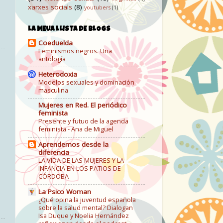
xarxes socials
(8)
youtubers
(1)
LA MEUA LLISTA DE BLOGS
Coeduelda
Feminismos negros. Una
antología
Heterodoxia
Modelos sexuales y dominación
masculina
Mujeres en Red. El periódico
feminista
Presente y futuo de la agenda
feminista - Ana de Miguel
Aprendemos desde la
diferencia
LA VIDA DE LAS MUJERES Y LA
INFANCIA EN LOS PATIOS DE
CÓRDOBA
La Psico Woman
¿Qué opina la juventud española
sobre la salud mental? Dialogan
Isa Duque y Noelia Hernández