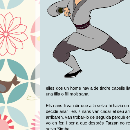
elles dos un home havia de tindre cabells ll
una filla o fill molt sana.
Els nans li van dir que a la selva hi havia
decidir anar i els 7 nans van cridar el seu 
arribaren, van trobar-lo de seguida perquè e
volien fer, i per a que després Tarzan no rec
selva Simba: