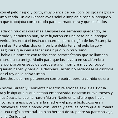
on el pelo negro y corto, muy blanca de piel, con los ojos negros y
 como criada. Un día Blancanieves salió a limpiar la ropa al bosque y
iña que trabajaba como criada para su madrastra y que tenía dos
 quedaron muchos días más. Después de semanas quedando, se
rado y decidieron huir, se refugiaron en una casa en el bosque
erlos, les entró el instinto maternal, pero ningún de los 7 cumplía
n ellas. Para ellas dos un hombre debía tener el pelo largo y
asegurara que iban a tener una hija o hijo muy sano.
a había un hombre con todas esas características que se llamaba
llamaron a su amigo Aladín para que las llevara en su alfombra
lo encontraron enseguida porque era un hombre muy conocido.
 querían hacer, y para que después Tarzan no reclamase la custodia
por el rey de la selva Simba:
los derechos que me pertenecen como padre, pero a cambio quiero
 noche Tarzan y Cenicienta tuvieron relaciones sexuales. Por la
a y le dijo que sí que estaba embarazada. Pasaron nueve meses y
n asiático a la que llamaron Mulan. Nadie entendía lo que había
como era eso posible si la madre y el padre biológicos eran
ancanieves fueron a hablar con Tarzan y este les contó que su madre
una orgía interracial. La niña heredó de su padre su parte salvaje,
e, la Cenicienta.