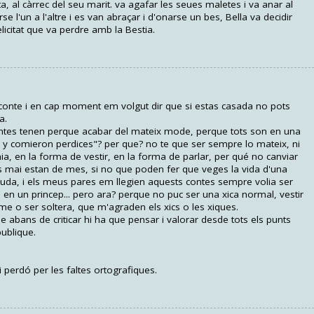
, al càrrec del seu marit. va agafar les seues maletes i va anar al
e l'un a l'altre i es van abraçar i d'onarse un bes, Bella va decidir
elicitat que va perdre amb la Bestia.
l conte i en cap moment em volgut dir que si estas casada no pots
a.
contes tenen perque acabar del mateix mode, perque tots son en una
 y comieron perdices"? per que? no te que ser sempre lo mateix, ni
ia, en la forma de vestir, en la forma de parlar, per qué no canviar
is mai estan de mes, si no que poden fer que veges la vida d'una
uda, i els meus pares em llegien aquests contes sempre volia ser
 en un princep... pero ara? perque no puc ser una xica normal, vestir
e o ser soltera, que m'agraden els xics o les xiques.
ue abans de criticar hi ha que pensar i valorar desde tots els punts
publique.
 perdó per les faltes ortografiques.