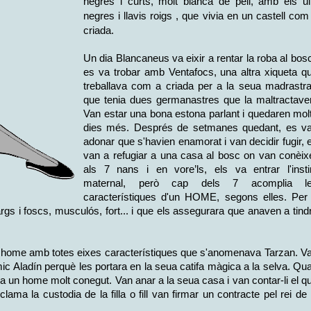
negres i curts, molt blanca de pell, amb els ul
negres i llavis roigs , que vivia en un castell com
criada.
Un dia Blancaneus va eixir a rentar la roba al bosc
es va trobar amb Ventafocs, una altra xiqueta q
treballava com a criada per a la seua madrastra
que tenia dues germanastres que la maltractave
Van estar una bona estona parlant i quedaren mol
dies més. Després de setmanes quedant, es v
adonar que s'havien enamorat i van decidir fugir, 
van a refugiar a una casa al bosc on van conèix
als 7 nans i en vore’ls, els va entrar l'insti
maternal, però cap dels 7 acomplia l
característiques d'un HOME, segons elles. Per
args i foscs, musculós, fort... i que els assegurara que anaven a tind
 un home amb totes eixes característiques que s'anomenava Tarzan. V
amic Aladín perquè les portara en la seua catifa màgica a la selva. Qu
ra un home molt conegut. Van anar a la seua casa i van contar-li el q
lama la custodia de la filla o fill van firmar un contracte pel rei de 