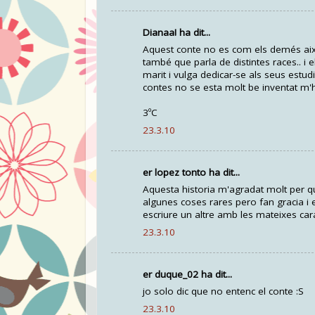
Dianaa! ha dit...
Aquest conte no es com els demés això
també que parla de distintes races.. i 
marit i vulga dedicar-se als seus estud
contes no se esta molt be inventat m'h
3ºC
23.3.10
er lopez tonto ha dit...
Aquesta historia m'agradat molt per qu
algunes coses rares pero fan gracia i 
escriure un altre amb les mateixes car
23.3.10
er duque_02 ha dit...
jo solo dic que no entenc el conte :S
23.3.10