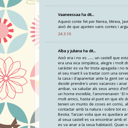
Vaaneessaa ha dit...
Aquest conte fet per Nerea, Mireia, Jav
això de que ajunten varis contes i argu
24.3.10
Alba y juliana ha dit...
Això era i no es ....... un castell que
era una xica simpàtica, alegre i molt 
caràcter es va fer trista apagada i no
el seu marit li va tractar com una sirv
la casa i d'aparentar ante la gent ser u
decidir prendre's unes vacances i anar
arribar, va saludar als seus amics d'in
un home increïble, l'anomenaven ‘ El re
molt amics, hasta el punt en que els do
tenien un munto de coses en comú, als
contactar amb la natura i sobre tot es se
Bestia. Tarzan volia que es quedara am
al seua castell es va encontrar amb el
es va anar a la seua habitació. Quan v