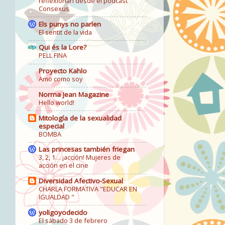
reflexionan desde el podcast
Consexus
Els punys no parlen
El sentit de la vida
Qui és la Lore?
PELL FINA
Proyecto Kahlo
Amo como soy
Norma Jean Magazine
Hello world!
Mitología de la sexualidad
especial
BOMBA
Las princesas también friegan
3, 2, 1… ¡acción! Mujeres de
acción en el cine
Diversidad Afectivo-Sexual
CHARLA FORMATIVA "EDUCAR EN
IGUALDAD "
yoligoyodecido
El sábado 3 de febrero