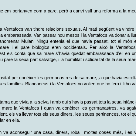
que em pertanyen com a pare, però a canvi vull una reforma a la me
 la Ventafocs van tindre relacions sexuals. Al matí següent va vindre 
tava embarassada. Van passar nou mesos i la Ventafocs va donar a ll
 anomenar Mulan. Ningú entenia el que havia passat, tot el món 
are i el pare biològics eren occidentals. Per això la Ventafocs
est els contà que sa mare s'havia quedat embarassada d'ell en u
u pare la seua part salvatge, i la humilitat i solidaritat de la seua mar
riositat per conèixer les germanastres de sa mare, ja que havia escolt
es famílies. Blancaneus i la Ventafocs no volien que ho fera i li ho v
tama que vivia a la selva i amb qui s’havia passat tota la seua infànci
ua mare la Ventafocs i quan va conèixer les germanastres, va agaf
ient, els va llevar tots els seus diners, les seues pertinences, tot el q
ar en ella.
n va aconseguir una casa, diners, roba i moltes coses més, i es 