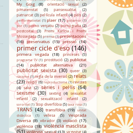
My Goig
(8)
orientació sexual
(2)
p/maternitat
(5)
pansexualitat
(2)
patriarcat
(3)
pel·lícula infantil
(4)
pèls
(2)
plaer
(17)
performativitat
(1)
poliamor
(1)
porno venjatiu
(2)
pornografia
(2)
por
(1)
postcoital
(3)
Premi Karícia i Premi
presentacions
Mossegada
(5)
premsa
(1)
(16)
preservatius
(15)
pressió
(14)
primer cicle d'eso
(146)
primera vegada
(18)
princeses
(5)
publicitat
prostitució
(2)
programa TV
(1)
(14)
publicitat alternativa
(21)
publicitat sexista
(30)
queer
(3)
relats
regla de la inversió
(2)
racisme
(1)
(23)
religió
(6)
revistes
reproductisme
(1)
sèries i pel·lis
(64)
(4)
salut
(2)
sexisme
(30)
sexting
(4)
sexualitat
infantil
(2)
sexualització infantil
(2)
Stop diverfòbia
(5)
sororitat
(1)
taxa rosa
(1)
TRANS
(43)
transfòbia
(19)
unitat
Vesprada
vellesa
(5)
didàctica
(1)
Diversa
(8)
violació
(17)
vibrador
(3)
violència masclista
violència
(18)
(51)
violència sexual
(13)
virginitat
(4)