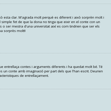
 esta clar. M'agrada molt perquè es diferent i això sorprèn molt i
el simple fet de que la dona no tinga que eixir en el conte con un
is o ser mestra d'una universitat així es com tindrien que ser els
a sorprès molt!!
e entrellaça contes i arguments diferents i ha quedat molt bé. Té
es un conte amb imaginació per part dels que l'han escrit. Deurien
acteristiques de entrellaçament.