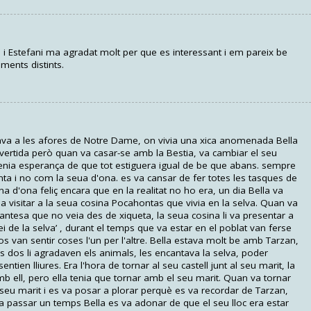
i i Estefani ma agradat molt per que es interessant i em pareix be
ments distints.
 estava a les afores de Notre Dame, on vivia una xica anomenada Bella
divertida però quan va casar-se amb la Bestia, va cambiar el seu
 tenia esperança de que tot estiguera igual de be que abans. sempre
enta i no com la seua d'ona. es va cansar de fer totes les tasques de
na d'ona feliç encara que en la realitat no ho era, un dia Bella va
 a visitar a la seua cosina Pocahontas que vivia en la selva. Quan va
fantesa que no veia des de xiqueta, la seua cosina li va presentar a
i de la selva’ , durant el temps que va estar en el poblat van ferse
s van sentir coses l'un per l'altre. Bella estava molt be amb Tarzan,
 dos li agradaven els animals, les encantava la selva, poder
ntien lliures. Era l'hora de tornar al seu castell junt al seu marit, la
b ell, pero ella tenia que tornar amb el seu marit. Quan va tornar
 seu marit i es va posar a plorar perquè es va recordar de Tarzan,
a passar un temps Bella es va adonar de que el seu lloc era estar