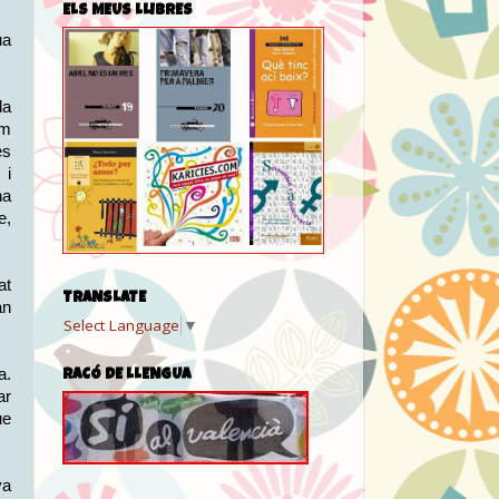
ELS MEUS LLIBRES
ua
la
um
es
 i
na
e,
at
TRANSLATE
an
Select Language
▼
a.
RACÓ DE LLENGUA
ar
ue
va