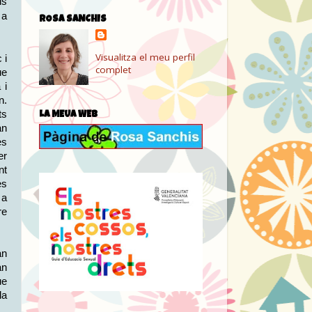
ls
 a
ROSA SANCHIS
Visualitza el meu perfil
 i
complet
ue
 i
n.
ts
LA MEUA WEB
an
es
er
nt
es
 a
re
an
an
ue
la