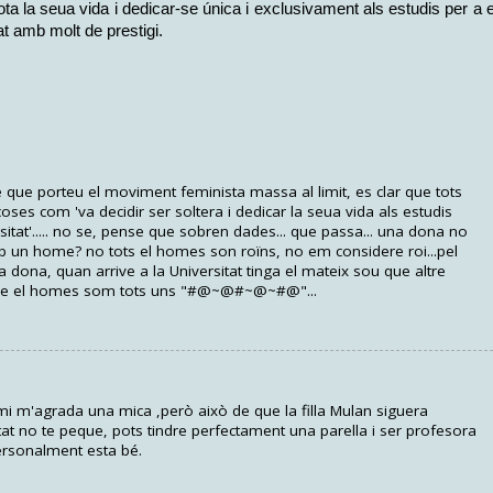
tota la seua vida i dedicar-se única i exclusivament als estudis per a 
t amb molt de prestigi.
que porteu el moviment feminista massa al limit, es clar que tots
ses com 'va decidir ser soltera i dedicar la seua vida als estudis
rsitat'..... no se, pense que sobren dades... que passa... una dona no
mb un home? no tots el homes son roïns, no em considere roi...pel
xa dona, quan arrive a la Universitat tinga el mateix sou que altre
rque el homes som tots uns "#@~@#~@~#@"...
i m'agrada una mica ,però això de que la filla Mulan siguera
tat no te peque, pots tindre perfectament una parella i ser profesora
ersonalment esta bé.