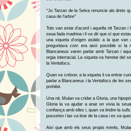
‘‘Jo Tarzan de la Selva renuncie als drets 
casa de l’arbre’’
Tots van estar d'acord i aquella nit Tarzan i
seua fada madrina i li va dir que sí que es
una xiqueta d'origen asiàtic a la que van
preguntava com era això possible si la m
Blancaneus varen parlar amb Tarzan i aqu
orgia interracial. La xiqueta va heretar del se
la Ventafocs.
Quan va créixer, a la xiqueta li va entrar cu
parlar a Blancaneus i la Ventafocs de les seu
prohibir.
Una nit, Mulan va cridar a Gloria, una hipopò
Gloria la va ajudar a anar on vivia la se
confiança amb elles i, quan va tindre-la sufic
posseïen i las va tirar de la casa i es va qued
Així que amb els seus propis mèrits, Mula