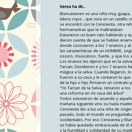
Nerea ha dit...
Blancanieves es una niña muy guapa, c
labios rojos , que vivía en un castillo
se encontró con la Cenicienta, otra n
hermanastras que la maltrataban.
Estuvieron un buen rato hablando y
dieron cuenta de que se habían enamo
donde conocieron a los 7 enanos y al v
las características de un HOMBRE, segú
oscuro, musculoso, fuerte...y que los 
Los enanos les dijeron que en la selv
Tarzan. Decidieron ir y los 7 enanos 
mágica a la selva. Cuando llegaron, 
Fueron a su casa y le contaron lo que
de la hija o hijo firmaron un contrato 
''Yo Tarzan de la Selva, renuncio a 
una reforma en mi casa del árbol”
Todos estuvieron de acuerdo y aquella
mañana siguiente vino su hada madrin
Cenicienta dio a luz una niña de orige
pasado, todo el mundo se preguntaba 
occidentales. Por eso Cenicienta y Bl
se había quedado embarazada de él en 
y la humildad y solidaridad de su madr