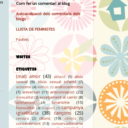
en
Com fer un comentari al blog
Autoavaluació dels comentaris dels
blogs
LLISTA DE FEMINISTES
Padlets
VISITES
ETIQUETES
(mal) amor
(43)
abús
ablació
(5)
sexual
(9)
Abús sexual infantil
(7)
androcentrisme
activisme
(4)
AMPGIL
(1)
(7)
aniversari
(11)
anticoncepció
(22)
assetjament al carrer
(8)
asexualitat
(3)
binarisme
(15)
avortament
(4)
campanya
bisexualitat
(4)
bloguers
(1)
igualitària
(38)
cançons
(25)
clítoris
(19)
censura
(2)
còmics
(5)
consentiment
(13)
conservadorisme