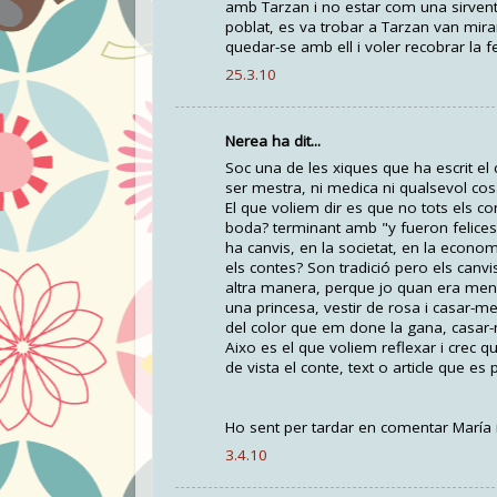
amb Tarzan i no estar com una sirventa
poblat, es va trobar a Tarzan van mirars
quedar-se amb ell i voler recobrar la f
25.3.10
Nerea ha dit...
Soc una de les xiques que ha escrit e
ser mestra, ni medica ni qualsevol cos
El que voliem dir es que no tots els 
boda? terminant amb "y fueron felices
ha canvis, en la societat, en la econom
els contes? Son tradició pero els canv
altra manera, perque jo quan era men
una princesa, vestir de rosa i casar-me
del color que em done la gana, casar-m
Aixo es el que voliem reflexar i crec q
de vista el conte, text o article que es 
Ho sent per tardar en comentar María i
3.4.10