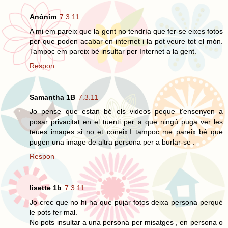
Anònim
7.3.11
A mi em pareix que la gent no tendría que fer-se eixes fotos
per que poden acabar en internet i la pot veure tot el món.
Tampoc em pareix bé insultar per Internet a la gent.
Respon
Samantha 1B
7.3.11
Jo pense que estan bé els videos peque t’ensenyen a
posar privacitat en el tuenti per a que ningú puga ver les
teues imaqes si no et coneix.I tampoc me pareix bé que
pugen una image de altra persona per a burlar-se .
Respon
lisette 1b
7.3.11
Jo crec que no hi ha que pujar fotos deixa persona perquè
le pots fer mal.
No pots insultar a una persona per misatges , en persona o