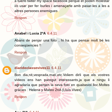
a tuenti twiter my space facebook perqué et poden molestar
i/o usar per fer burles i amenaçarte amb pasar-les a les a
altres persones enemigues
Respon
Anabel i Lucia 2ªA
6.4.11
Abans de penjar una foto , hi ha que pensar molt bé les
conseqüencies !!
Respon
diarideclassevives11
6.4.11
Bon dia,nit,vesprada,matí,etc.Voliem dirli que els vostres
vídeos ens han paregut interessants,ja que a ningu li
agradaría que penjen la seva foto en qualsevol lloc.Moltes
gràcies : Helena y Mateo 2nA (Lluís Vives)
Respon