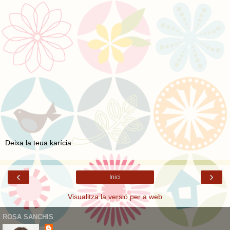
Deixa la teua karícia:
‹
›
Inici
Visualitza la versió per a web
ROSA SANCHIS