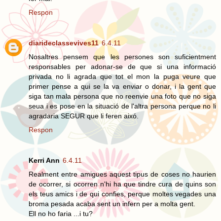
Respon
diarideclassevives11
6.4.11
Nosaltres pensem que les persones son suficientment
responsables per adonar-se de que si una informació
privada no li agrada que tot el mon la puga veure que
primer pense a qui se la va enviar o donar, i la gent que
siga tan mala persona que no reenvie una foto que no siga
seua i es pose en la situació de l'altra persona perque no li
agradaria SEGUR que li feren aixó.
Respon
Kerri Ann
6.4.11
Realment entre amigues aquest tipus de coses no haurien
de ocorrer, si ocorren n'hi ha que tindre cura de quins son
els teus amics i de qui confies, perque moltes vegades una
broma pesada acaba sent un infern per a molta gent.
Ell no ho faria ...i tu?