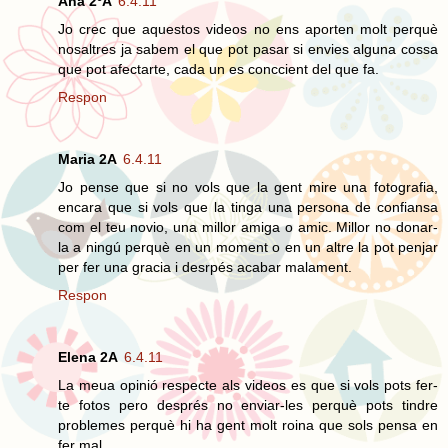
Ana 2ºA
6.4.11
Jo crec que aquestos videos no ens aporten molt perquè
nosaltres ja sabem el que pot pasar si envies alguna cossa
que pot afectarte, cada un es conccient del que fa.
Respon
Maria 2A
6.4.11
Jo pense que si no vols que la gent mire una fotografia,
encara que si vols que la tinga una persona de confiansa
com el teu novio, una millor amiga o amic. Millor no donar-
la a ningú perquè en un moment o en un altre la pot penjar
per fer una gracia i desrpés acabar malament.
Respon
Elena 2A
6.4.11
La meua opinió respecte als videos es que si vols pots fer-
te fotos pero després no enviar-les perquè pots tindre
problemes perquè hi ha gent molt roina que sols pensa en
fer mal.