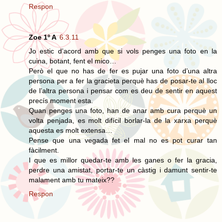
Respon
Zoe 1º A
6.3.11
Jo estic d’acord amb que si vols penges una foto en la
cuina, botant, fent el mico…
Però el que no has de fer es pujar una foto d’una altra
persona per a fer la gracieta perquè has de posar-te al lloc
de l’altra persona i pensar com es deu de sentir en aquest
precís moment esta.
Quan penges una foto, han de anar amb cura perquè un
volta penjada, es molt difícil borlar-la de la xarxa perquè
aquesta es molt extensa…
Pense que una vegada fet el mal no es pot curar tan
fàcilment.
I que es millor quedar-te amb les ganes o fer la gracia,
perdre una amistat, portar-te un càstig i damunt sentir-te
malament amb tu mateix??
Respon