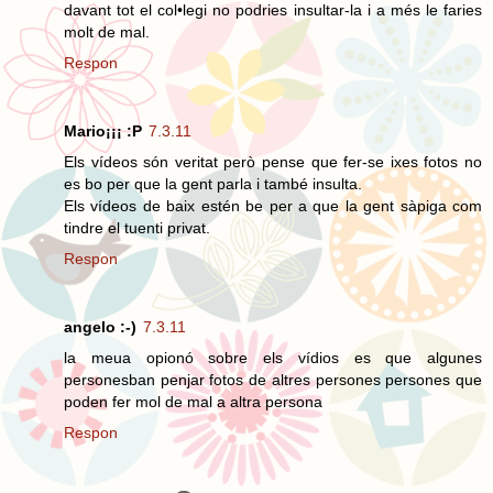
davant tot el col•legi no podries insultar-la i a més le faries
molt de mal.
Respon
Mario¡¡¡ :P
7.3.11
Els vídeos són veritat però pense que fer-se ixes fotos no
es bo per que la gent parla i també insulta.
Els vídeos de baix estén be per a que la gent sàpiga com
tindre el tuenti privat.
Respon
angelo :-)
7.3.11
la meua opionó sobre els vídios es que algunes
personesban penjar fotos de altres persones persones que
poden fer mol de mal a altra persona
Respon