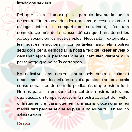
intencions sexuals.
Pel que fa a “l'amoring”, la paraula inventada per a
descriure l'intercanvi de declaracions enceses d'amor i
diàlegs íntims i compartides socialment, és una
demostració més de la transcendència que han adquirit les
xarxes socials en les nostres vides. Necessitem exterioritzar
les nostres emocions i compartir-les amb els nostres
seguidors per a demostrar la nostra felicitat, crear enveja o
demanar ajuda a persones que es camuflen darrere d'un
personatge que no se'ls correspon.
En definitiva, ens deixem portar pels nostres instints i
emocions i per les influències d'aquestes xarxes socials
sense donar-nos de com de perillós és el que estem fent.
No ens parem a pensar del ridícul dels nostres actes fins
que passat un temps repassem la nostra activitat de Twitter
o Instagram, encara que en la majoria d'ocasions ja és
massa tard perquè el que es puja ja no es perd. El núvol no
admet errors.
Respon