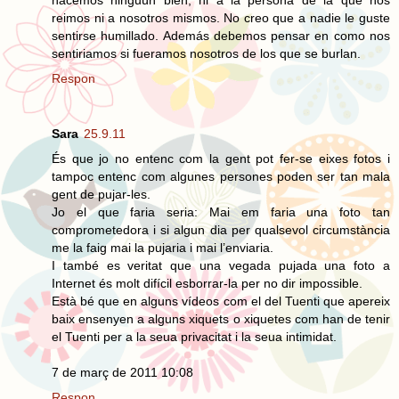
hacemos ninguún bien, ni a la persona de la que nos
reimos ni a nosotros mismos. No creo que a nadie le guste
sentirse humillado. Además debemos pensar en como nos
sentiriamos si fueramos nosotros de los que se burlan.
Respon
Sara
25.9.11
És que jo no entenc com la gent pot fer-se eixes fotos i
tampoc entenc com algunes persones poden ser tan mala
gent de pujar-les.
Jo el que faria seria: Mai em faria una foto tan
comprometedora i si algun dia per qualsevol circumstància
me la faig mai la pujaria i mai l’enviaria.
I també es veritat que una vegada pujada una foto a
Internet és molt difícil esborrar-la per no dir impossible.
Està bé que en alguns vídeos com el del Tuenti que apereix
baix ensenyen a alguns xiquets o xiquetes com han de tenir
el Tuenti per a la seua privacitat i la seua intimidat.
7 de març de 2011 10:08
Respon