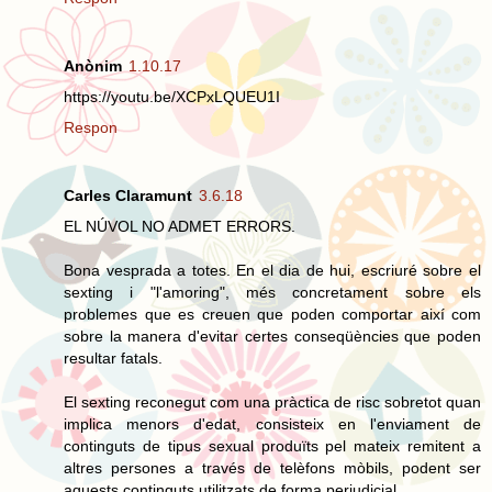
Anònim
1.10.17
https://youtu.be/XCPxLQUEU1I
Respon
Carles Claramunt
3.6.18
EL NÚVOL NO ADMET ERRORS.
Bona vesprada a totes. En el dia de hui, escriuré sobre el
sexting i "l'amoring", més concretament sobre els
problemes que es creuen que poden comportar així com
sobre la manera d'evitar certes conseqüències que poden
resultar fatals.
El sexting reconegut com una pràctica de risc sobretot quan
implica menors d'edat, consisteix en l'enviament de
continguts de tipus sexual produïts pel mateix remitent a
altres persones a través de telèfons mòbils, podent ser
aquests continguts utilitzats de forma perjudicial.