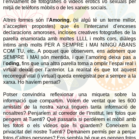
l’enviament de fotografies o vídeos eròtics i/o sexuals per
mitjà de telèfons mòbils o de les xarxes socials.
Altres formes són l’
Amoring
,
(si algú té un terme millor,
s’accepten propostes) que
és l’intercanvi d’enceses
declaracions amoroses, incloses creatives fotografies de la
parella enamorada amb moltes LLLL i molts cors, diàlegs
íntims amb molts PER A SEMPRE i MAI NINGÚ ABANS
COM TU, etc.
A poquet que observem, ens adonem que
SEMPRE i MAI són mentida, i que l’amoring deixa pas a
l’
oding,
fins que una altra parella torna a omplir l’espai real i
virtual deixat per l’anterior. La realitat és que tot aquest
recorregut vital (i virtual) queda enregistrat per a sempre a la
xarxa.
Ho havíem pensat?
Potser convindria reflexionar una miqueta sobre la
informació que compartim.
Volem de veritat que les 600
amistats de la nostra xarxa tinguen tanta informació de
nosaltres? Penjaríem al corredor de l’institut, les fotos que
pengem al Tuenti? Què passaria si perdérem el mòbil amb
les fotos o els vídeos que hi guardem? Coneixem la
privacitat del nostre Tuenti? Demanem permís per a penjar
fotos d’altres persones? Ens sembla bé que es pengen fotos