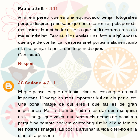
Patricia 2nB
4.3.11
A mi em pareix que és una equivocació penjar fotografies
perquè després ja no saps que pot ocórrer i et pots penedir
moltíssim. Jo mai ho faria per a que no li ocórrega res a la
meua intimitat. Perquè si tu envies una foto a algú encara
que siga de confiança, després si et portes malament amb
ella pot penjar-la per a que te penedisques.
Continuarà
Respon
JC Soriano
4.3.11
El que passa es que no tenim clar una cossa que es molt
important. L'imatge es molt important hui en dia per a tot.
Una bona imatge de qui eres i que fas es de gran
importància. Per tant em de tindre més clar que mai quina
es la imatge que volem que veiem els demés de nosaltres
perquè no sempre podrem controlar qui mira el que fem en
les nostres imatges. Es podria arruïnar la vida o fer-ho en la
d'un altra persona.