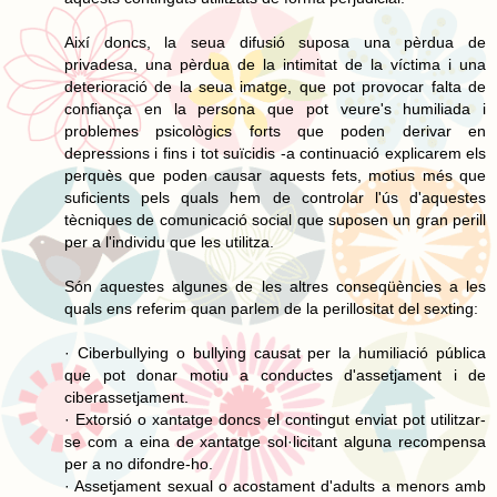
Així doncs, la seua difusió suposa una pèrdua de
privadesa, una pèrdua de la intimitat de la víctima i una
deterioració de la seua imatge, que pot provocar falta de
confiança en la persona que pot veure's humiliada i
problemes psicològics forts que poden derivar en
depressions i fins i tot suïcidis -a continuació explicarem els
perquès que poden causar aquests fets, motius més que
suficients pels quals hem de controlar l'ús d'aquestes
tècniques de comunicació social que suposen un gran perill
per a l'individu que les utilitza.
Són aquestes algunes de les altres conseqüències a les
quals ens referim quan parlem de la perillositat del sexting:
· Ciberbullying o bullying causat per la humiliació pública
que pot donar motiu a conductes d'assetjament i de
ciberassetjament.
· Extorsió o xantatge doncs el contingut enviat pot utilitzar-
se com a eina de xantatge sol·licitant alguna recompensa
per a no difondre-ho.
· Assetjament sexual o acostament d'adults a menors amb