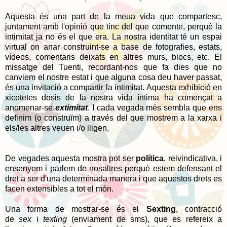
Aquesta és una part de la meua vida que compartesc,
juntament amb l'opinió que tinc del que comente, perquè la
intimitat ja no és el que era. La nostra identitat té un espai
virtual on anar construint-se a base de fotografies, estats,
vídeos, comentaris deixats en altres murs, blocs, etc. El
missatge del Tuenti, recordant-nos que fa dies que no
canviem el nostre estat i que alguna cosa deu haver passat,
és una invitació a compartir la intimitat.
Aquesta exhibició en
xicotetes dosis de la nostra vida íntima ha començat a
anomenar-se
extimitat
. I cada vegada més sembla que ens
definim (o construïm) a través del que mostrem a la xarxa i
els/les altres veuen i/o lligen.
De vegades aquesta mostra pot ser
política
, reivindicativa, i
ensenyem i parlem de nosaltres perquè estem defensant el
dret a ser d'una determinada manera i que aquestos drets es
facen extensibles a tot el món.
Una forma de mostrar-se és el
Sexting
,
contracció
de
sex
i
texting
(enviament de sms), que es refereix a