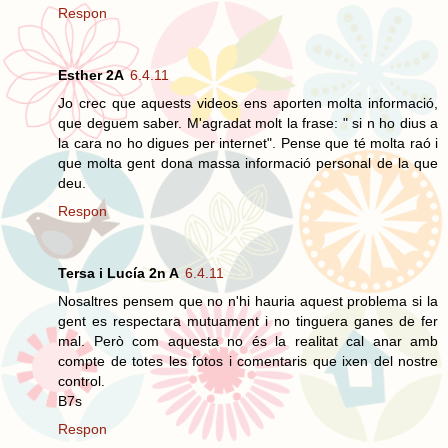
Respon
Esther 2A
6.4.11
Jo crec que aquests videos ens aporten molta informació,
que deguem saber. M'agradat molt la frase: " si n ho dius a
la cara no ho digues per internet". Pense que té molta raó i
que molta gent dona massa informació personal de la que
deu.
Respon
Tersa i Lucía 2n A
6.4.11
Nosaltres pensem que no n'hi hauria aquest problema si la
gent es respectara mutuament i no tinguera ganes de fer
mal. Però com aquesta no és la realitat cal anar amb
compte de totes les fotos i comentaris que ixen del nostre
control.
B7s
Respon