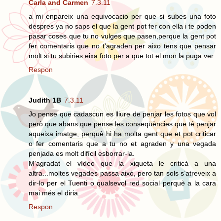
Carla and Carmen
7.3.11
a mi enpareix una equivocacio per que si subes una foto
despres ya no saps el que la gent pot fer con ella i te poden
pasar coses que tu no vulges que pasen,perque la gent pot
fer comentaris que no t'agraden per aixo tens que pensar
molt si tu subiries eixa foto per a que tot el mon la puga ver
Respon
Judith 1B
7.3.11
Jo pense que cadascun es lliure de penjar les fotos que vol
però que abans que pense les conseqüències que té penjar
aqueixa imatge, perquè hi ha molta gent que et pot criticar
o fer comentaris que a tu no et agraden y una vegada
penjada es molt difícil esborrar-la.
M’agradat el vídeo que la xiqueta le criticà a una
altra...moltes vegades passa això, pero tan sols s’atreveix a
dir-lo per el Tuenti o qualsevol red social perquè a la cara
mai més el diria.
Respon