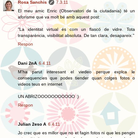
Rosa Sanchis
7.3.11
El meu amic Enric (Observatori de la ciutadania) té un
aforisme que va molt bé amb aquest post:
"La identitat virtual és com un flascó de vidre. Tota
transparència, visibilitat absoluta. De tan clara, desapareix."
Respon
Dani 2nA
6.4.11
M'ha parut interesant el viedeo perque explca le
consequencies que podes tiender quan colges fotos o
videos teus en internet
UN ABRIZOOOOOOOOOOO :)
Respon
Julian 2eso A
6.4.11
Jo crec que es millor que no et fagin fotos ni que les pengin