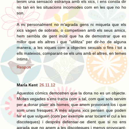
tenim una sensació estranya amb els xics, i ens consta dir
no tan en les situacions incomodes com en les que no ho
son.
A mi personalment no m'agrada gens ni miqueta que els
xics vagen de sobrats, o competixen amb els seus amics,
hem sembla de gent inútil que ha de demostrar que es
millor que els altres i que ''utilitza'' per dir-ho de alguna
manera, a les xiques com a objectes sexuals o fins i tot a
ells mateixos, comparant-se els uns amb el altres, en temes
íntims.
Respon
María Kent
26.11.12
Aquestos còmics demostren que la dona no es un objecte.
Moltes vegades s'ens tracta com a tal, com que sols servim
per a donar plaer als homes, que anem provocant-los i que
som unes fresques. A més alguns xics pensen que poden
fer el que vulguen (com per exemple anar tocant el cul a les
discoteques) i desprès defensar-se dient que si no ens
agrada que no anem a les discoteques i menys provocant-