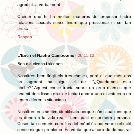
agredint-la verbalment.
Creiem que hi ha moltes maneres de proposar tindre
relacions sexuals sense tindre que pressionar ni ser tan
brusc.
Respon
L'Eric i el Nacho Campoamor
28.11.12
Bon dia xicons i xicones.
Nosaltres hem llegit els tres còmics, però el que més ens
ha agradat ha sigut el de: “¿Quedamos esta
noche?”.Aquest còmic tracta sobre un grup d'amics que
una nit decidissen eixir de festa i anar a una discoteca a on
tenen diferents situacions.
Nosaltres ens sentim identificats perquè són situacions que
es donen a la vida real, i hem patit en primera persona.
Coses tan comuns com l'us del mòbil és pot veure reflectit
sense ningun problema. És veritat que alhora de demostrar