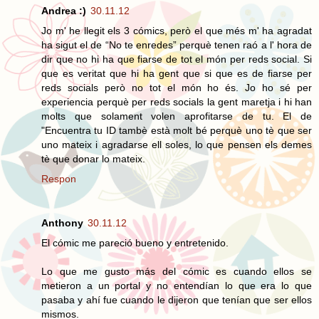
Andrea :)
30.11.12
Jo m' he llegit els 3 cómics, però el que més m' ha agradat
ha sigut el de “No te enredes” perquè tenen raó a l' hora de
dir que no hi ha que fiarse de tot el món per reds social. Si
que es veritat que hi ha gent que si que es de fiarse per
reds socials però no tot el món ho és. Jo ho sé per
experiencia perquè per reds socials la gent maretja i hi han
molts que solament volen aprofitarse de tu. El de
"Encuentra tu ID tambè està molt bé perquè uno tè que ser
uno mateix i agradarse ell soles, lo que pensen els demes
tè que donar lo mateix.
Respon
Anthony
30.11.12
El cómic me pareció bueno y entretenido.
Lo que me gusto más del cómic es cuando ellos se
metieron a un portal y no entendían lo que era lo que
pasaba y ahí fue cuando le dijeron que tenían que ser ellos
mismos.