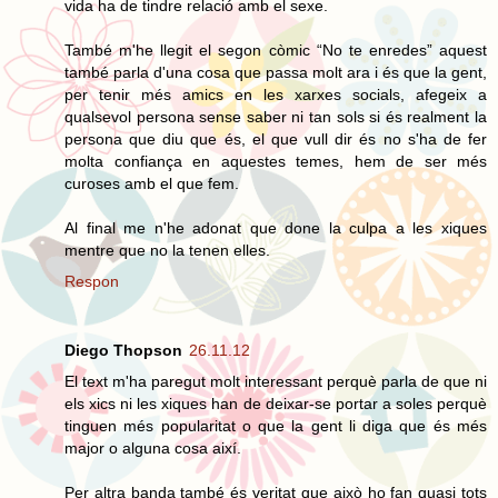
vida ha de tindre relació amb el sexe.
També m'he llegit el segon còmic “No te enredes” aquest
també parla d'una cosa que passa molt ara i és que la gent,
per tenir més amics en les xarxes socials, afegeix a
qualsevol persona sense saber ni tan sols si és realment la
persona que diu que és, el que vull dir és no s'ha de fer
molta confiança en aquestes temes, hem de ser més
curoses amb el que fem.
Al final me n'he adonat que done la culpa a les xiques
mentre que no la tenen elles.
Respon
Diego Thopson
26.11.12
El text m'ha paregut molt interessant perquè parla de que ni
els xics ni les xiques han de deixar-se portar a soles perquè
tinguen més popularitat o que la gent li diga que és més
major o alguna cosa així.
Per altra banda també és veritat que això ho fan quasi tots