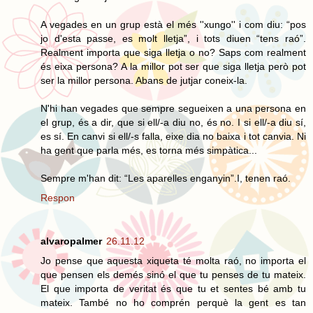
A vegades en un grup està el més ''xungo'' i com diu: “pos
jo d'esta passe, es molt lletja”, i tots diuen “tens raó”.
Realment importa que siga lletja o no? Saps com realment
és eixa persona? A la millor pot ser que siga lletja però pot
ser la millor persona. Abans de jutjar coneix-la.
N'hi han vegades que sempre segueixen a una persona en
el grup, és a dir, que si ell/-a diu no, és no. I si ell/-a diu sí,
es sí. En canvi si ell/-s falla, eixe dia no baixa i tot canvia. Ni
ha gent que parla més, es torna més simpàtica...
Sempre m'han dit: “Les aparelles enganyin”.I, tenen raó.
Respon
alvaropalmer
26.11.12
Jo pense que aquesta xiqueta té molta raó, no importa el
que pensen els demés sinó el que tu penses de tu mateix.
El que importa de veritat és que tu et sentes bé amb tu
mateix. També no ho comprén perquè la gent es tan