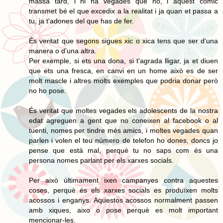
massa tard, i hi ha vegades que no, i aquest còmic
transmet bé el que excedix a la realitat i ja quan et passa a
tu, ja t'adones del que has de fer.
És veritat que segons sigues xic o xica tens que ser d'una
manera o d'una altra.
Per exemple, si ets una dona, si t'agrada lligar, ja et diuen
que ets una fresca, en canvi en un home això es de ser
molt mascle i altres molts exemples que podria donar però
no ho pose.
És veritat que moltes vegades els adolescents de la nostra
edat agreguen a gent que no coneixen al facebook o al
tuenti, nomes per tindre més amics, i moltes vegades quan
parlen i volen el teu número de telefon ho dones, doncs jo
pense que està mal, perquè tu no saps com és una
persona nomes parlant per els xarxes socials.
Per això últimament ixen campanyes contra aquestes
coses, perquè és els xarxes socials es produïxen molts
acossos i enganys. Aquestos acossos normalment passen
amb xiques, aixo o pose perquè es molt important
mencionar-les.