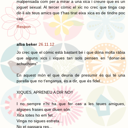
malpensada com per a mirar a una xica i creure que es un
joguet sexual. Al tercer còmic el xic no crec que tinga cap
dir-li als teus amics que t'has tirat eixa xica es de tindre poc
cap.
Respon
alba beker
26.11.12
Jo crec que el còmic està bastant bé i que dóna molta ràbia
que alguns xics i xiques tan sols pensen en “donar-se
achuchons”
En aquest món el que deuria de presumir és qui té una
parella que no t'enganya, és a dir, que és fidel...
XIQUES, APRENEU A DIR NO!!
I no sempre n'hi ha que fer cas a les teues amigues,
algunes frases que diuen són:
Xica totes ho em fet...
Vinga no sigues estreta...
No et passara res...