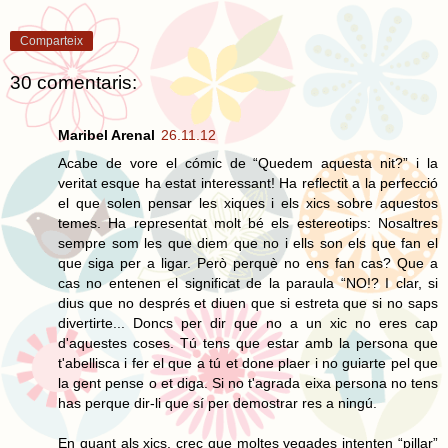
Comparteix
30 comentaris:
Maribel Arenal
26.11.12
Acabe de vore el cómic de “Quedem aquesta nit?” i la
veritat esque ha estat interessant! Ha reflectit a la perfecció
el que solen pensar les xiques i els xics sobre aquestos
temes. Ha representat molt bé els estereotips: Nosaltres
sempre som les que diem que no i ells son els que fan el
que siga per a ligar. Però perquè no ens fan cas? Que a
cas no entenen el significat de la paraula “NO!? I clar, si
dius que no després et diuen que si estreta que si no saps
divertirte... Doncs per dir que no a un xic no eres cap
d'aquestes coses. Tú tens que estar amb la persona que
t'abellisca i fer el que a tú et done plaer i no guiarte pel que
la gent pense o et diga. Si no t'agrada eixa persona no tens
has perque dir-li que sí per demostrar res a ningú.
En quant als xics, crec que moltes vegades intenten “pillar”