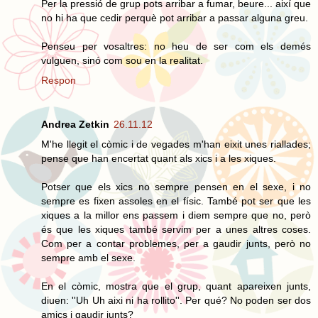
Per la pressió de grup pots arribar a fumar, beure... així que
no hi ha que cedir perquè pot arribar a passar alguna greu.
Penseu per vosaltres: no heu de ser com els demés
vulguen, sinó com sou en la realitat.
Respon
Andrea Zetkin
26.11.12
M'he llegit el còmic i de vegades m'han eixit unes riallades;
pense que han encertat quant als xics i a les xiques.
Potser que els xics no sempre pensen en el sexe, i no
sempre es fixen assoles en el físic. També pot ser que les
xiques a la millor ens passem i diem sempre que no, però
és que les xiques també servim per a unes altres coses.
Com per a contar problemes, per a gaudir junts, però no
sempre amb el sexe.
En el còmic, mostra que el grup, quant apareixen junts,
diuen: ''Uh Uh aixi ni ha rollito''. Per qué? No poden ser dos
amics i gaudir junts?