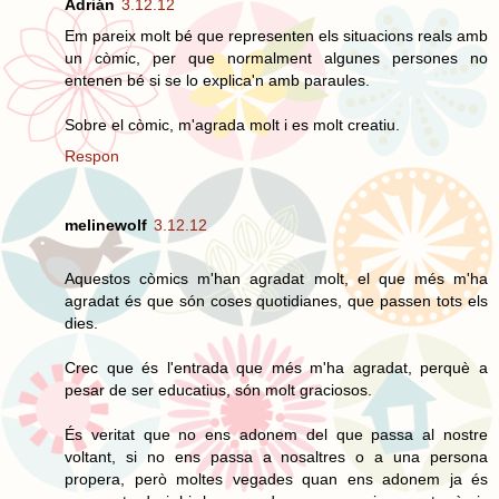
Adrián
3.12.12
Em pareix molt bé que representen els situacions reals amb
un còmic, per que normalment algunes persones no
entenen bé si se lo explica'n amb paraules.
Sobre el còmic, m'agrada molt i es molt creatiu.
Respon
melinewolf
3.12.12
Aquestos còmics m'han agradat molt, el que més m'ha
agradat és que són coses quotidianes, que passen tots els
dies.
Crec que és l'entrada que més m'ha agradat, perquè a
pesar de ser educatius, són molt graciosos.
És veritat que no ens adonem del que passa al nostre
voltant, si no ens passa a nosaltres o a una persona
propera, però moltes vegades quan ens adonem ja és