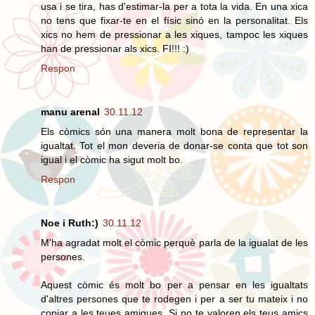
usa i se tira, has d'estimar-la per a tota la vida. En una xica
no tens que fixar-te en el físic sinó en la personalitat. Els
xics no hem de pressionar a les xiques, tampoc les xiques
han de pressionar als xics. FI!!! :)
Respon
manu arenal
30.11.12
Els còmics són una manera molt bona de representar la
igualtat. Tot el mon deveria de donar-se conta que tot son
igual i el còmic ha sigut molt bo.
Respon
Noe i Ruth:)
30.11.12
M'ha agradat molt el còmic perquè parla de la igualat de les
persones.
Aquest còmic és molt bo per a pensar en les igualtats
d'altres persones que te rodegen i per a ser tu mateix i no
copiar a les teues amigues. Si no te valoren els teus amics