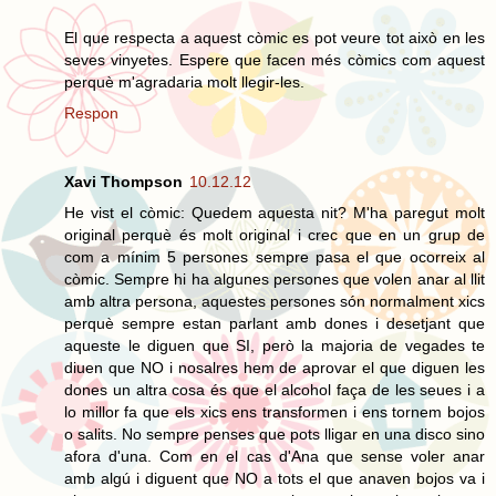
El que respecta a aquest còmic es pot veure tot això en les
seves vinyetes. Espere que facen més còmics com aquest
perquè m'agradaria molt llegir-les.
Respon
Xavi Thompson
10.12.12
He vist el còmic: Quedem aquesta nit? M'ha paregut molt
original perquè és molt original i crec que en un grup de
com a mínim 5 persones sempre pasa el que ocorreix al
còmic. Sempre hi ha algunes persones que volen anar al llit
amb altra persona, aquestes persones són normalment xics
perquè sempre estan parlant amb dones i desetjant que
aqueste le diguen que SI, però la majoria de vegades te
diuen que NO i nosalres hem de aprovar el que diguen les
dones un altra cosa és que el alcohol faça de les seues i a
lo millor fa que els xics ens transformen i ens tornem bojos
o salits. No sempre penses que pots lligar en una disco sino
afora d'una. Com en el cas d'Ana que sense voler anar
amb algú i diguent que NO a tots el que anaven bojos va i