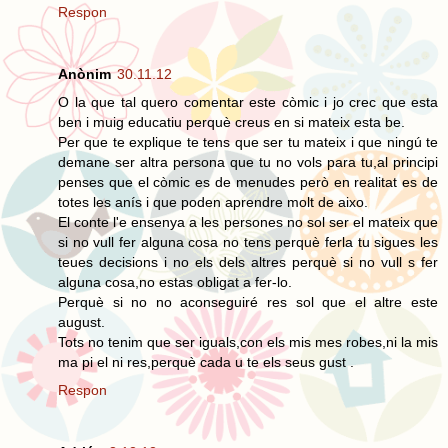
Respon
Anònim
30.11.12
O la que tal quero comentar este còmic i jo crec que esta
ben i muig educatiu perquè creus en si mateix esta be.
Per que te explique te tens que ser tu mateix i que ningú te
demane ser altra persona que tu no vols para tu,al principi
penses que el còmic es de menudes però en realitat es de
totes les anís i que poden aprendre molt de aixo.
El conte l'e ensenya a les persones no sol ser el mateix que
si no vull fer alguna cosa no tens perquè ferla tu sigues les
teues decisions i no els dels altres perquè si no vull s fer
alguna cosa,no estas obligat a fer-lo.
Perquè si no no aconseguiré res sol que el altre este
august.
Tots no tenim que ser iguals,con els mis mes robes,ni la mis
ma pi el ni res,perquè cada u te els seus gust .
Respon