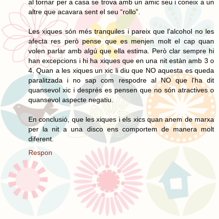
al tornar per a casa se trova amb un amic seu i coneix a un
altre que acavara sent el seu “rollo”.
Les xiques són més tranquiles i pareix que l'alcohol no les
afecta res però pense que es menjen molt el cap quan
volen parlar amb algú que ella estima. Però clar sempre hi
han excepcions i hi ha xiques que en una nit estàn amb 3 o
4. Quan a les xiques un xic li diu que NO aquesta es queda
paralitzada i no sap com respodre al NO que l'ha dit
quansevol xic i després es pensen que no són atractives o
quansevol aspecte negatiu.
En conclusió, que les xiques i els xics quan anem de marxa
per la nit a una disco ens comportem de manera molt
diferent.
Respon