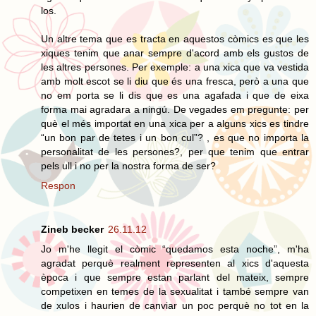
los.
Un altre tema que es tracta en aquestos còmics es que les
xiques tenim que anar sempre d'acord amb els gustos de
les altres persones. Per exemple: a una xica que va vestida
amb molt escot se li diu que és una fresca, però a una que
no em porta se li dis que es una agafada i que de eixa
forma mai agradara a ningú. De vegades em pregunte: per
què el més importat en una xica per a alguns xics es tindre
“un bon par de tetes i un bon cul”? , es que no importa la
personalitat de les persones?, per que tenim que entrar
pels ull i no per la nostra forma de ser?
Respon
Zineb becker
26.11.12
Jo m'he llegit el còmic “quedamos esta noche”, m'ha
agradat perquè realment representen al xics d'aquesta
època i que sempre estan parlant del mateix, sempre
competixen en temes de la sexualitat i també sempre van
de xulos i haurien de canviar un poc perquè no tot en la