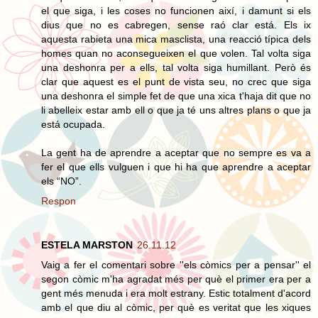
el que siga, i les coses no funcionen així, i damunt si els
dius que no es cabregen, sense raó clar está. Els ix
aquesta rabieta una mica masclista, una reacció típica dels
homes quan no aconsegueixen el que volen. Tal volta siga
una deshonra per a ells, tal volta siga humillant. Però és
clar que aquest es el punt de vista seu, no crec que siga
una deshonra el simple fet de que una xica t'haja dit que no
li abelleix estar amb ell o que ja té uns altres plans o que ja
está ocupada.
La gent ha de aprendre a aceptar que no sempre es va a
fer el que ells vulguen i que hi ha que aprendre a aceptar
els “NO”.
Respon
ESTELA MARSTON
26.11.12
Vaig a fer el comentari sobre ''els còmics per a pensar'' el
segon còmic m'ha agradat més per què el primer era per a
gent més menuda i era molt estrany. Estic totalment d'acord
amb el que diu al còmic, per què es veritat que les xiques