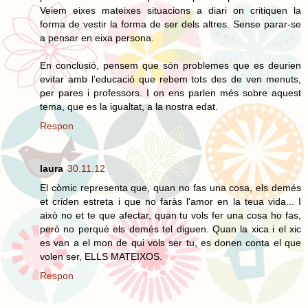
Veiem eixes mateixes situacions a diari on critiquen la
forma de vestir la forma de ser dels altres. Sense parar-se
a pensar en eixa persona.
En conclusió, pensem que són problemes que es deurien
evitar amb l’educació que rebem tots des de ven menuts,
per pares i professors. I on ens parlen més sobre aquest
tema, que es la igualtat, a la nostra edat.
Respon
laura
30.11.12
El còmic representa que, quan no fas una cosa, els demés
et criden estreta i que no faràs l'amor en la teua vida... I
això no et te que afectar, quan tu vols fer una cosa ho fas,
però no perquè els demés tel diguen. Quan la xica i el xic
es van a el mon de qui vols ser tu, es donen conta el que
volen ser, ELLS MATEIXOS.
Respon