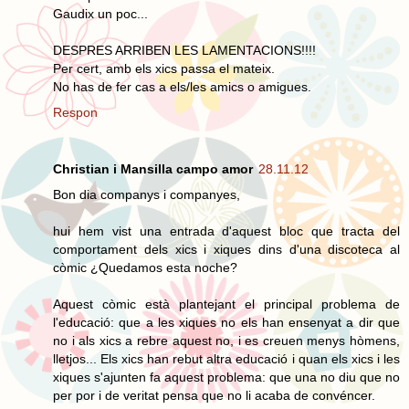
Gaudix un poc...
DESPRES ARRIBEN LES LAMENTACIONS!!!!
Per cert, amb els xics passa el mateix.
No has de fer cas a els/les amics o amigues.
Respon
Christian i Mansilla campo amor
28.11.12
Bon dia companys i companyes,
hui hem vist una entrada d'aquest bloc que tracta del
comportament dels xics i xiques dins d'una discoteca al
còmic ¿Quedamos esta noche?
Aquest còmic està plantejant el principal problema de
l'educació: que a les xiques no els han ensenyat a dir que
no i als xics a rebre aquest no, i es creuen menys hòmens,
lletjos... Els xics han rebut altra educació i quan els xics i les
xiques s'ajunten fa aquest problema: que una no diu que no
per por i de veritat pensa que no li acaba de convéncer.