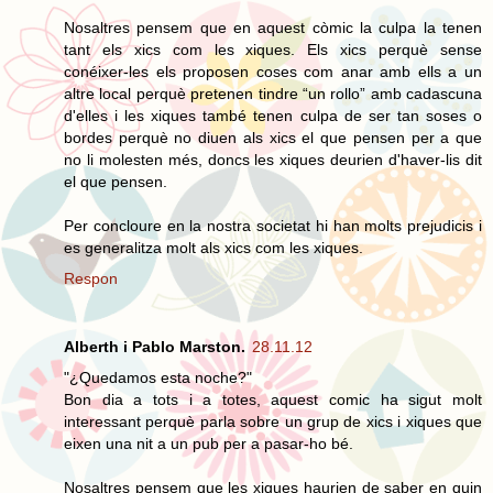
Nosaltres pensem que en aquest còmic la culpa la tenen
tant els xics com les xiques. Els xics perquè sense
conéixer-les els proposen coses com anar amb ells a un
altre local perquè pretenen tindre “un rollo” amb cadascuna
d'elles i les xiques també tenen culpa de ser tan soses o
bordes perquè no diuen als xics el que pensen per a que
no li molesten més, doncs les xiques deurien d'haver-lis dit
el que pensen.
Per concloure en la nostra societat hi han molts prejudicis i
es generalitza molt als xics com les xiques.
Respon
Alberth i Pablo Marston.
28.11.12
"¿Quedamos esta noche?"
Bon dia a tots i a totes, aquest comic ha sigut molt
interessant perquè parla sobre un grup de xics i xiques que
eixen una nit a un pub per a pasar-ho bé.
Nosaltres pensem que les xiques haurien de saber en quin