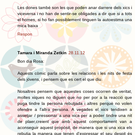
Les dones també son les que poden anar darrere dels xics i
viceversa i no han de sentir-se obligades a dir que si a tots
el homes, si ho fan possiblement tinguen la autoestima una
mica baixa
Respon
Tamara i Miranda Zetkin
28.11.12
Bon dia Rosa:
Aquests còmic parla sobre les relacions i les nits de festa
dels jóvens, i pensem que es cert el que diu.
Nosaltres pensem que aquestes coses ocorren de veritat,
moltes xiques no diguen que no per por a la reacció que
puga tindre la persona rebutjada i altres perquè no volen
ofendre a l'altra persona. A vegades el xics tendixen a
assetjar / pressionar a una xica per a poder tindre una nit
de plaer,creient que amb aquest comportament van a
aconseguir aquest propòsit, de manera que si una xica els
rebutja la manera que tenen d'expressar el seu despit és