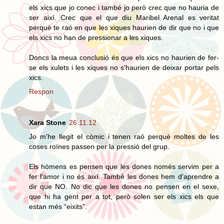
els xics que jo conec i també jo però crec que no hauria de
ser així. Crec que el que diu Maribel Arenal es veritat
perquè te raó en que les xiques haurien de dir que no i que
els xics no han de pressionar a les xiques.
Doncs la meua conclusió és que els xics no haurien de fer-
se els xulets i les xiques no s'haurien de deixar portar pels
xics.
Respon
Xara Stone
26.11.12
Jo m'he llegit el còmic i tenen raó perquè moltes de les
coses roïnes passen per la pressió del grup.
Els hòmens es pensen que les dones només servim per a
fer l'amor i no és així. També les dones hem d'aprendre a
dir que NO. No dic que les dones no pensen en el sexe,
que hi ha gent per a tot, però solen ser els xics els que
estan més “eixits”.