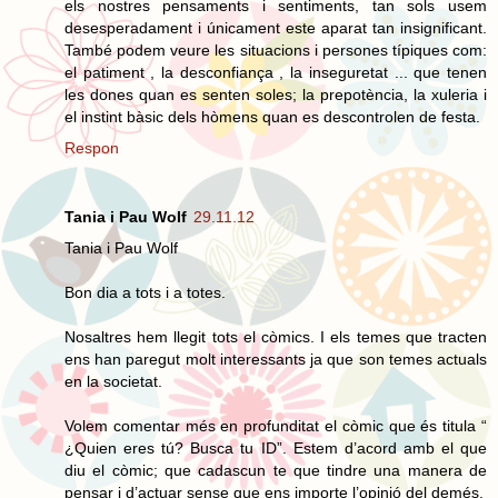
els nostres pensaments i sentiments, tan sols usem
desesperadament i únicament este aparat tan insignificant.
També podem veure les situacions i persones típiques com:
el patiment , la desconfiança , la inseguretat ... que tenen
les dones quan es senten soles; la prepotència, la xuleria i
el instint bàsic dels hòmens quan es descontrolen de festa.
Respon
Tania i Pau Wolf
29.11.12
Tania i Pau Wolf
Bon dia a tots i a totes.
Nosaltres hem llegit tots el còmics. I els temes que tracten
ens han paregut molt interessants ja que son temes actuals
en la societat.
Volem comentar més en profunditat el còmic que és titula “
¿Quien eres tú? Busca tu ID”. Estem d’acord amb el que
diu el còmic; que cadascun te que tindre una manera de
pensar i d’actuar sense que ens importe l’opinió del demés.