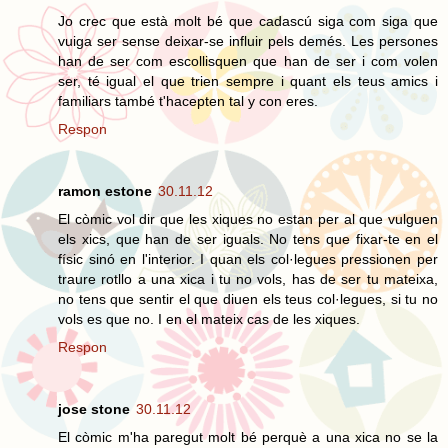
Jo crec que està molt bé que cadascú siga com siga que
vuiga ser sense deixar-se influir pels demés. Les persones
han de ser com escollisquen que han de ser i com volen
ser, té igual el que trien sempre i quant els teus amics i
familiars també t'hacepten tal y con eres.
Respon
ramon estone
30.11.12
El còmic vol dir que les xiques no estan per al que vulguen
els xics, que han de ser iguals. No tens que fixar-te en el
físic sinó en l'interior. I quan els col·legues pressionen per
traure rotllo a una xica i tu no vols, has de ser tu mateixa,
no tens que sentir el que diuen els teus col·legues, si tu no
vols es que no. I en el mateix cas de les xiques.
Respon
jose stone
30.11.12
El còmic m'ha paregut molt bé perquè a una xica no se la