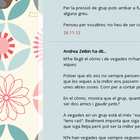
Per la pressió de grup pots arribar a f
alguna greu.
Penseu per vosaltres: no heu de ser c
26.11.12
Andrea Zetkin ha dit...
M'he llegit el còmic i de vegades m'han
xiques.
Potser que els xics no sempre pensen e
que les xiques a la millor ens passem
unes altres coses. Com per a contar p
En el còmic, mostra que el grup, quant 
ser dos amics i gaudir junts?
A vegades en un grup està el més ''xung
“tens raó”. Realment importa que siga 
que siga lletja però pot ser la millor p
N'hi han vegades que sempre segueixen a