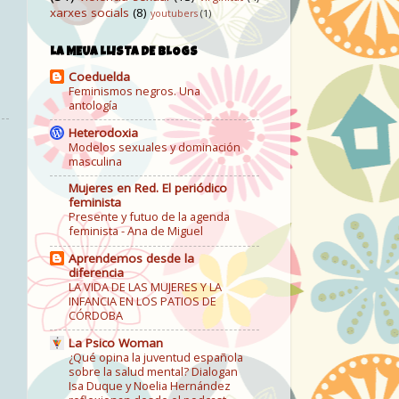
xarxes socials
(8)
youtubers
(1)
LA MEUA LLISTA DE BLOGS
Coeduelda
Feminismos negros. Una
antología
Heterodoxia
Modelos sexuales y dominación
masculina
Mujeres en Red. El periódico
feminista
Presente y futuo de la agenda
feminista - Ana de Miguel
Aprendemos desde la
diferencia
LA VIDA DE LAS MUJERES Y LA
INFANCIA EN LOS PATIOS DE
CÓRDOBA
La Psico Woman
¿Qué opina la juventud española
sobre la salud mental? Dialogan
Isa Duque y Noelia Hernández