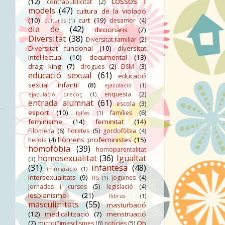
cossos i
(12)
contrapublicitat
(2)
models
(47)
cultura de la violació
(10)
curt
(19)
desamor
(4)
cultures
(1)
dia de
(42)
diccionaris
(7)
Diversitat
(38)
Diversitat familiar
(2)
Diversitat funcional
(10)
diversitat
intel·lectual
(10)
documental
(13)
drag king
(7)
drogues
(2)
DSM
(3)
educació sexual
(61)
educació
sexual infantil
(8)
ejaculació
(1)
enquesta
(2)
ejaculació precoç
(1)
entrada alumnat
(61)
escola
(3)
esport
(10)
famílies
(6)
falles
(1)
feminisme
(14)
feminitat
(14)
Filomena
(6)
floretes
(5)
gordofòbia
(4)
hòmens profeministes
(15)
herois
(4)
homofòbia
(39)
homoparentalitat
homosexualitat
(36)
Igualtat
(3)
(31)
infantesa
(48)
immigració
(1)
intersexualitats
(9)
joguines
(4)
ITS
(1)
jornades i cursos
(5)
legislació
(4)
lesbianisme
(21)
llibres
(1)
masculinitats
(55)
masturbació
(12)
medicalització
(7)
menstruació
(7)
Oh
micro(?)masclismes
(6)
notícies
(5)