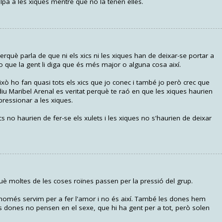
lpa a les xiques mentre que no la tenen elles.
erquè parla de que ni els xics ni les xiques han de deixar-se portar a
 que la gent li diga que és més major o alguna cosa així.
ixò ho fan quasi tots els xics que jo conec i també jo però crec que
diu Maribel Arenal es veritat perquè te raó en que les xiques haurien
pressionar a les xiques.
 no haurien de fer-se els xulets i les xiques no s'haurien de deixar
què moltes de les coses roïnes passen per la pressió del grup.
omés servim per a fer l'amor i no és així. També les dones hem
s dones no pensen en el sexe, que hi ha gent per a tot, però solen