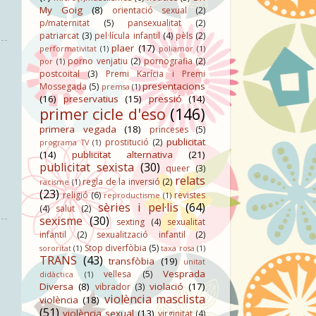
My Goig
(8)
orientació sexual
(2)
p/maternitat
(5)
pansexualitat
(2)
patriarcat
(3)
pel·lícula infantil
(4)
pèls
(2)
plaer
(17)
performativitat
(1)
poliamor
(1)
porno venjatiu
(2)
pornografia
(2)
por
(1)
postcoital
(3)
Premi Karícia i Premi
presentacions
Mossegada
(5)
premsa
(1)
(16)
preservatius
(15)
pressió
(14)
primer cicle d'eso
(146)
primera vegada
(18)
princeses
(5)
publicitat
prostitució
(2)
programa TV
(1)
(14)
publicitat alternativa
(21)
publicitat sexista
(30)
queer
(3)
relats
regla de la inversió
(2)
racisme
(1)
(23)
religió
(6)
revistes
reproductisme
(1)
sèries i pel·lis
(64)
(4)
salut
(2)
sexisme
(30)
sexting
(4)
sexualitat
infantil
(2)
sexualització infantil
(2)
Stop diverfòbia
(5)
sororitat
(1)
taxa rosa
(1)
TRANS
(43)
transfòbia
(19)
unitat
Vesprada
vellesa
(5)
didàctica
(1)
Diversa
(8)
violació
(17)
vibrador
(3)
violència masclista
violència
(18)
(51)
violència sexual
(13)
virginitat
(4)