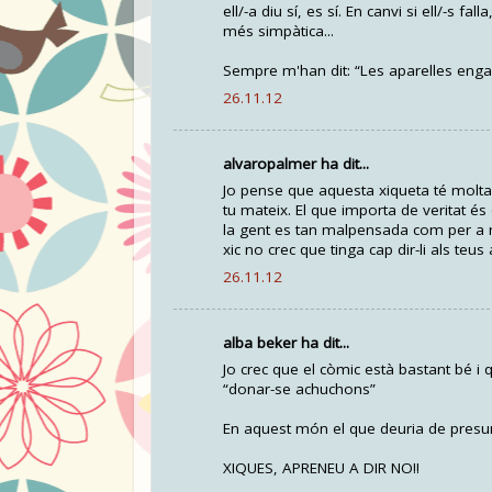
ell/-a diu sí, es sí. En canvi si ell/-s f
més simpàtica...
Sempre m'han dit: “Les aparelles engan
26.11.12
alvaropalmer ha dit...
Jo pense que aquesta xiqueta té molta
tu mateix. El que importa de veritat 
la gent es tan malpensada com per a mi
xic no crec que tinga cap dir-li als teus
26.11.12
alba beker ha dit...
Jo crec que el còmic està bastant bé i
“donar-se achuchons”
En aquest món el que deuria de presumir
XIQUES, APRENEU A DIR NO!!