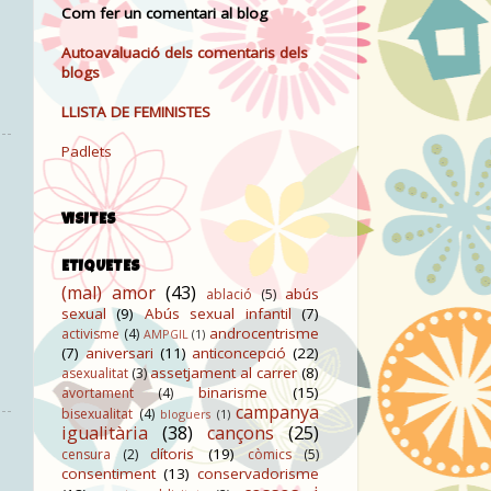
Com fer un comentari al blog
Autoavaluació dels comentaris dels
blogs
LLISTA DE FEMINISTES
Padlets
VISITES
ETIQUETES
(mal) amor
(43)
abús
ablació
(5)
sexual
(9)
Abús sexual infantil
(7)
androcentrisme
activisme
(4)
AMPGIL
(1)
(7)
aniversari
(11)
anticoncepció
(22)
assetjament al carrer
(8)
asexualitat
(3)
binarisme
(15)
avortament
(4)
campanya
bisexualitat
(4)
bloguers
(1)
igualitària
(38)
cançons
(25)
clítoris
(19)
censura
(2)
còmics
(5)
consentiment
(13)
conservadorisme