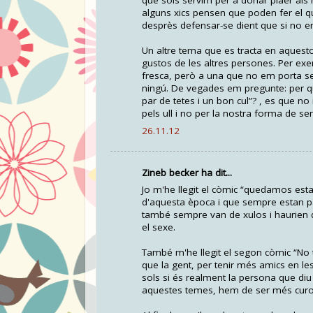
que sols servim per a donar plaer al
alguns xics pensen que poden fer el qu
desprès defensar-se dient que si no 
Un altre tema que es tracta en aques
gustos de les altres persones. Per exe
fresca, però a una que no em porta se
ningú. De vegades em pregunte: per qu
par de tetes i un bon cul”? , es que n
pels ull i no per la nostra forma de ser
26.11.12
Zineb becker ha dit...
Jo m'he llegit el còmic “quedamos est
d'aquesta època i que sempre estan pa
també sempre van de xulos i haurien d
el sexe.
També m'he llegit el segon còmic “No 
que la gent, per tenir més amics en le
sols si és realment la persona que diu 
aquestes temes, hem de ser més curo