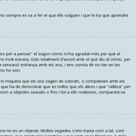
no sempre es va a fer el que ells vulguen i que hi ha que aprendre
mics per a pensar'' el segon còmic m'ha agradat més per què el
 molt estrany. Estic totalment d'acord amb el que diu al còmic, per
a sensació estranya amb els xics, i ens consta dir no tan en les
no ho son.
i miqueta que els xics vagen de sobrats, o competixen amb els
ue ha de demostrar que es millor que els altres i que ''utilitza'' per
com a objectes sexuals o fins i tot a ells mateixos, comparant-se
a no es un objecte. Moltes vegades s'ens tracta com a tal, com