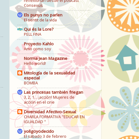
reflexionan desde el podcast
Consexus
Els punys no parlen
El sentit de la vida
Qui és la Lore?
PELL FINA
Proyecto Kahlo
Amo como soy
Norma Jean Magazine
Hello world!
Mitología de la sexualidad
especial
BOMBA
Las princesas también friegan
3, 2, 1… ¡acción! Mujeres de
acción en el cine
Diversidad Afectivo-Sexual
CHARLA FORMATIVA "EDUCAR EN
IGUALDAD "
yoligoyodecido
El sábado 3 de febrero