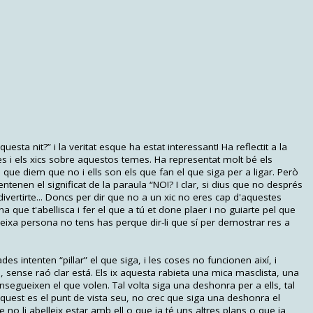
ta nit?” i la veritat esque ha estat interessant! Ha reflectit a la
es i els xics sobre aquestos temes. Ha representat molt bé els
que diem que no i ells son els que fan el que siga per a ligar. Però
enen el significat de la paraula “NO!? I clar, si dius que no després
divertirte... Doncs per dir que no a un xic no eres cap d'aquestes
 que t'abellisca i fer el que a tú et done plaer i no guiarte pel que
a eixa persona no tens has perque dir-li que sí per demostrar res a
es intenten “pillar” el que siga, i les coses no funcionen així, i
 sense raó clar está. Els ix aquesta rabieta una mica masclista, una
segueixen el que volen. Tal volta siga una deshonra per a ells, tal
aquest es el punt de vista seu, no crec que siga una deshonra el
e no li abelleix estar amb ell o que ja té uns altres plans o que ja