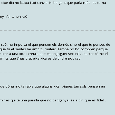
alla, eixe dia no baixa i tot canvia. Ni ha gent que parla més, es torna
yin”.I, tenen raó.
 raó, no importa el que pensen els demés sinó el que tu penses de
és que tu et sentes bé amb tu mateix. També no ho comprén perquè
rar a una xica i creure que es un joguet sexual. Al tercer còmic el
 amics que t'has tirat eixa xica es de tindre poc cap.
 que dóna molta ràbia que alguns xics i xiques tan sols pensen en
 és qui té una parella que no t'enganya, és a dir, que és fidel...