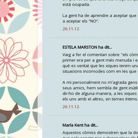
está ocupada.
La gent ha de aprendre a aceptar que 
a aceptar els “NO”.
26.11.12
ESTELA MARSTON ha dit...
Vaig a fer el comentari sobre ''els cò
primer era per a gent més menuda i era
què es veritat que les xiques tenim un
situacions incomodes com en les que 
A mi personalment no m'agrada gens n
seus amics, hem sembla de gent inútil q
dir-ho de alguna manera, a les xiques 
els uns amb el altres, en temes íntims.
26.11.12
María Kent ha dit...
Aquestos còmics demostren que la don