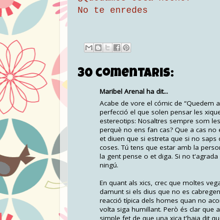
No te enredes
30 comentaris:
Maribel Arenal ha dit...
Acabe de vore el cómic de “Quedem aques
perfecció el que solen pensar les xiqu
estereotips: Nosaltres sempre som les 
perquè no ens fan cas? Que a cas no ent
et diuen que si estreta que si no saps 
coses. Tú tens que estar amb la persona
la gent pense o et diga. Si no t'agrad
ningú.
En quant als xics, crec que moltes vegad
damunt si els dius que no es cabregen,
reacció típica dels homes quan no acon
volta siga humillant. Però és clar que 
simple fet de que una xica t'haja dit qu