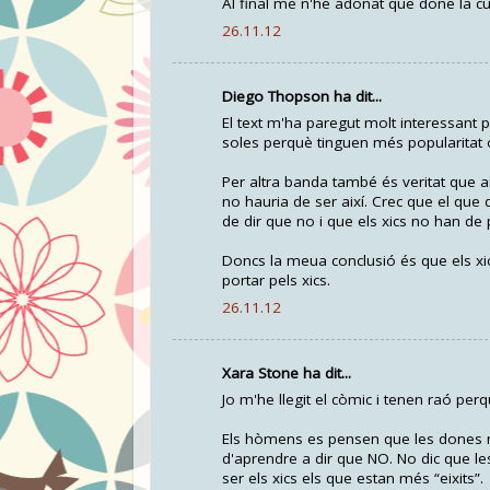
Al final me n'he adonat que done la cu
26.11.12
Diego Thopson ha dit...
El text m'ha paregut molt interessant p
soles perquè tinguen més popularitat o
Per altra banda també és veritat que a
no hauria de ser així. Crec que el que 
de dir que no i que els xics no han de 
Doncs la meua conclusió és que els xics
portar pels xics.
26.11.12
Xara Stone ha dit...
Jo m'he llegit el còmic i tenen raó per
Els hòmens es pensen que les dones n
d'aprendre a dir que NO. No dic que le
ser els xics els que estan més “eixits”.