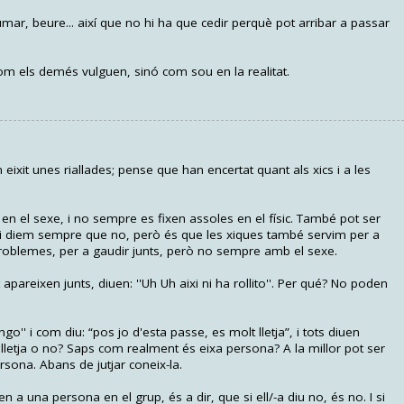
umar, beure... així que no hi ha que cedir perquè pot arribar a passar
om els demés vulguen, sinó com sou en la realitat.
 eixit unes riallades; pense que han encertat quant als xics i a les
n el sexe, i no sempre es fixen assoles en el físic. També pot ser
 i diem sempre que no, però és que les xiques també servim per a
roblemes, per a gaudir junts, però no sempre amb el sexe.
apareixen junts, diuen: ''Uh Uh aixi ni ha rollito''. Per qué? No poden
o'' i com diu: “pos jo d'esta passe, es molt lletja”, i tots diuen
lletja o no? Saps com realment és eixa persona? A la millor pot ser
ersona. Abans de jutjar coneix-la.
 una persona en el grup, és a dir, que si ell/-a diu no, és no. I si