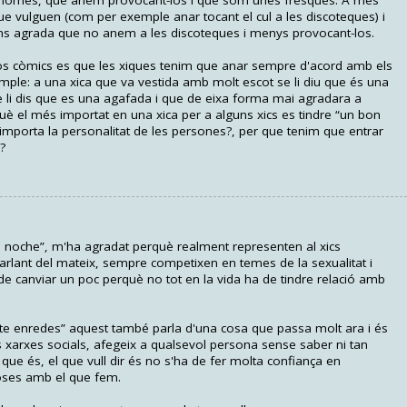
s homes, que anem provocant-los i que som unes fresques. A més
e vulguen (com per exemple anar tocant el cul a les discoteques) i
ens agrada que no anem a les discoteques i menys provocant-los.
tos còmics es que les xiques tenim que anar sempre d'acord amb els
mple: a una xica que va vestida amb molt escot se li diu que és una
 li dis que es una agafada i que de eixa forma mai agradara a
è el més importat en una xica per a alguns xics es tindre “un bon
o importa la personalitat de les persones?, per que tenim que entrar
?
a noche”, m'ha agradat perquè realment representen al xics
rlant del mateix, sempre competixen en temes de la sexualitat i
e canviar un poc perquè no tot en la vida ha de tindre relació amb
te enredes” aquest també parla d'una cosa que passa molt ara i és
s xarxes socials, afegeix a qualsevol persona sense saber ni tan
que és, el que vull dir és no s'ha de fer molta confiança en
ses amb el que fem.