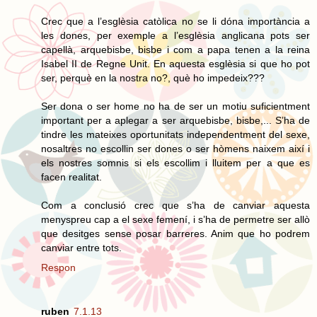
Crec que a l’esglèsia catòlica no se li dóna importància a
les dones, per exemple a l’esglèsia anglicana pots ser
capellà, arquebisbe, bisbe i com a papa tenen a la reina
Isabel II de Regne Unit. En aquesta esglèsia si que ho pot
ser, perquè en la nostra no?, què ho impedeix???
Ser dona o ser home no ha de ser un motiu suficientment
important per a aplegar a ser arquebisbe, bisbe,... S’ha de
tindre les mateixes oportunitats independentment del sexe,
nosaltres no escollin ser dones o ser hòmens naixem així i
els nostres somnis si els escollim i lluitem per a que es
facen realitat.
Com a conclusió crec que s’ha de canviar aquesta
menyspreu cap a el sexe femení, i s’ha de permetre ser allò
que desitges sense posar barreres. Anim que ho podrem
canviar entre tots.
Respon
ruben
7.1.13