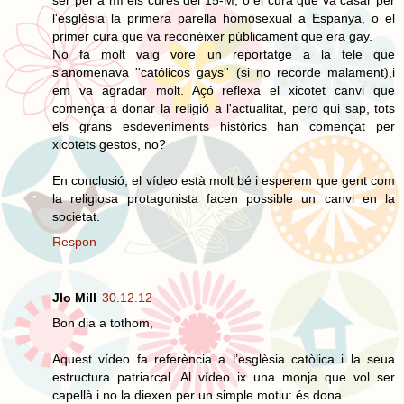
l'esglèsia la primera parella homosexual a Espanya, o el
primer cura que va reconéixer públicament que era gay.
No fa molt vaig vore un reportatge a la tele que
s'anomenava ''católicos gays'' (si no recorde malament),i
em va agradar molt. Açó reflexa el xicotet canvi que
comença a donar la religió a l'actualitat, pero qui sap, tots
els grans esdeveniments històrics han començat per
xicotets gestos, no?
En conclusió, el vídeo està molt bé i esperem que gent com
la religiosa protagonista facen possible un canvi en la
societat.
Respon
Jlo Mill
30.12.12
Bon dia a tothom,
Aquest vídeo fa referència a l’esglèsia catòlica i la seua
estructura patriarcal. Al vídeo ix una monja que vol ser
capellà i no la diexen per un simple motiu: és dona.