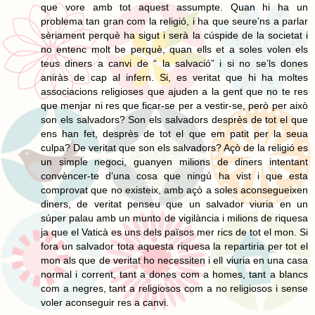
que vore amb tot aquest assumpte. Quan hi ha un
problema tan gran com la religió, i ha que seure’ns a parlar
sèriament perquè ha sigut i serà la cúspide de la societat i
no entenc molt be perquè, quan ells et a soles volen els
teus diners a canvi de “ la salvació” i si no se’ls dones
aniràs de cap al infern. Si, es veritat que hi ha moltes
associacions religioses que ajuden a la gent que no te res
que menjar ni res que ficar-se per a vestir-se, però per això
son els salvadors? Son els salvadors desprès de tot el que
ens han fet, desprès de tot el que em patit per la seua
culpa? De veritat que son els salvadors? Açò de la religió es
un simple negoci, guanyen milions de diners intentant
convèncer-te d’una cosa que ningú ha vist i que esta
comprovat que no existeix, amb açò a soles aconsegueixen
diners, de veritat penseu que un salvador viuria en un
súper palau amb un munto de vigilància i milions de riquesa
ja que el Vaticà es uns dels països mer rics de tot el mon. Si
fora un salvador tota aquesta riquesa la repartiria per tot el
mon als que de veritat ho necessiten i ell viuria en una casa
normal i corrent, tant a dones com a homes, tant a blancs
com a negres, tant a religiosos com a no religiosos i sense
voler aconseguir res a canvi.