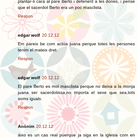
plantar-li cara al pare Berto i defenent a les dones, i pense
que el sacerdot Berto era un poc masclista.
Respon
edgar wolf
20.12.12
Em pareix be com actúa juana perque totes les persones
tenim el mateix dret.
Respon
edgar wolf
20.12.12
El pare Berto es mol masclista perque no deixa a la monja
juana ser sacerdotissa,no importa el sexe que sea,tots
soms iguals.
Respon
Anònim
20.12.12
áixo es un cas real puerque ja siga en la iglesia com en