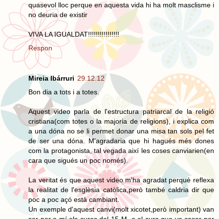
quasevol lloc perque en aquesta vida hi ha molt masclisme i
no deuria de existir
VIVA LA IGUALDAT!!!!!!!!!!!!!!!!
Respon
Mireia Ibárruri
29.12.12
Bon dia a tots i a totes.
Aquest video parla de l'estructura patriarcal de la religió
cristiana(com totes o la majoria de religions), i explica com
a una dóna no se li permet donar una misa tan sols pel fet
de ser una dóna. M'agradaria que hi hagués més dones
com la protagonista, tal vegada així les coses canviarien(en
cara que sigués un poc només).
La veritat és que aquest video m'ha agradat perquè reflexa
la realitat de l'esglèsia catòlica,però també caldria dir que
poc a poc açó està cambiant.
Un exemple d'aquest canvi(molt xicotet,però important) van
ser per a mí els cures del 15-M, o el cura que va casar per