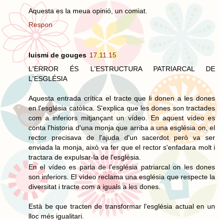
Aquesta es la meua opinió, un comiat.
Respon
luismi de gouges
17.11.15
L'ERROR ÉS L'ESTRUCTURA PATRIARCAL DE
L'ESGLÉSIA
Aquesta entrada crítica el tracte que li donen a les dones
en l'església catòlica. S'explica que les dones son tractades
com a inferiors mitjançant un vídeo. En aquest vídeo es
conta l'historia d'una monja que arriba a una església on, el
rector precisava de l'ajuda d'un sacerdot però va ser
enviada la monja, això va fer que el rector s'enfadara molt i
tractara de expulsar-la de l'església.
En el vídeo es parla de l'església patriarcal on les dones
son inferiors. El vídeo reclama una església que respecte la
diversitat i tracte com a iguals a les dones.
Està be que tracten de transformar l'església actual en un
lloc més igualitari.