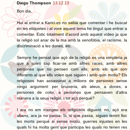
Diego Thompson
13.12.13
Bon dia,
Hui al entrar a Karici.es no sabia que comentar i he buscat
en les etiquetes i al vore aquest tema he tingut que entrar a
comentar. Estic totalment d’acord amb aquest vídeo ja que
la religió sol anar de la ma amb la xenofòbia, el racisme, la
discriminació a les dones, etc.
Sempre he pensat que açò de la religió es una ximpleria ja
que a soles sap ficar-se amb altres races, amb altres
persones que no pensen com ells, amb els que son
diferents al que ells volen que siguen i amb quin motiu? Els
religiosos han assassinat a milions de persones sense
ningú argument: per bruixeria, als ateus, a dones, a
persones de color, a persones que pensaven d’altra
manera a la seua religió, i tot açò perquè?
I ara no em mengeu els religiosos diguent: no, açò era
abans, ara ja no passa. Si, si que passa, siguen tenint lloc
les morts perquè si sense motiu, guerres injustes en les
quals hi ha molta gent que participa les quals no tenen res