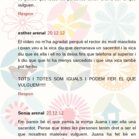
vulguen.
Respon
esther arenal
20.12.12
El vídeo no m'ha agradat perquè el rector és molt masclista
i quan veu a la xica diu que demanava un sacerdot i la xica
diu que és ella i ell no la deixa fins que telefona al superior i
li diu que que hi ha menys sarcedots i que una xica també
pot fer-ho.
TOTS I TOTES SOM IGUALS I PODEM FER EL QUE
VULGUEM!!!!!
Respon
Sonia arenal
20.12.12
Em pareix bé el que pensa la monja Juana i ser ella una
sacerdot. Pense que totes les persones tenim dret a ser el
que nosaltres mateixes vulguem. Juana ha fet bé en