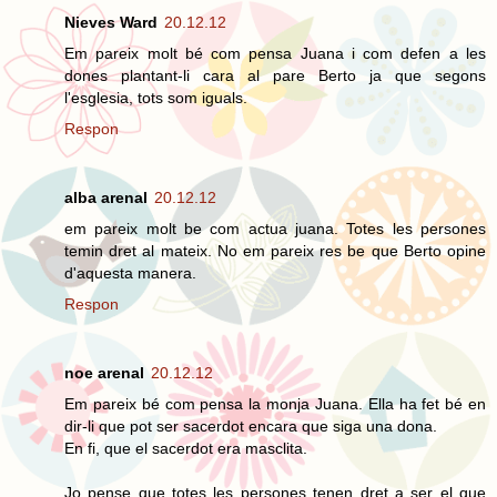
Nieves Ward
20.12.12
Em pareix molt bé com pensa Juana i com defen a les
dones plantant-li cara al pare Berto ja que segons
l'esglesia, tots som iguals.
Respon
alba arenal
20.12.12
em pareix molt be com actua juana. Totes les persones
temin dret al mateix. No em pareix res be que Berto opine
d'aquesta manera.
Respon
noe arenal
20.12.12
Em pareix bé com pensa la monja Juana. Ella ha fet bé en
dir-li que pot ser sacerdot encara que siga una dona.
En fi, que el sacerdot era masclita.
Jo pense que totes les persones tenen dret a ser el que