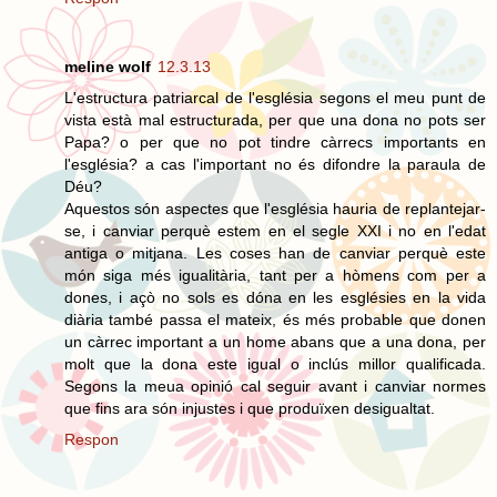
meline wolf
12.3.13
L'estructura patriarcal de l'església segons el meu punt de
vista està mal estructurada, per que una dona no pots ser
Papa? o per que no pot tindre càrrecs importants en
l'església? a cas l'important no és difondre la paraula de
Déu?
Aquestos són aspectes que l'església hauria de replantejar-
se, i canviar perquè estem en el segle XXI i no en l'edat
antiga o mitjana. Les coses han de canviar perquè este
món siga més igualitària, tant per a hòmens com per a
dones, i açò no sols es dóna en les esglésies en la vida
diària també passa el mateix, és més probable que donen
un càrrec important a un home abans que a una dona, per
molt que la dona este igual o inclús millor qualificada.
Segons la meua opinió cal seguir avant i canviar normes
que fins ara són injustes i que produïxen desigualtat.
Respon