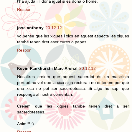
t'ha ajuda i li dona igual si es dona o home.
Respon
jose anthony
20.12.12
yo pense que les xiques i xics en aquest aspecte les xiques
també tenen dret aser cures o papes.
Respon
Kevin Pankhurst i Marc Arenal
20.12.12
Nosaltres creiem que aquest sacerdot és un masclista
perquè no vol que la xica siga rectora i no entenem per què
una xica no pot ser sacerdotessa. Si algú ho sap, que
responga al nostre comentari.
Creiem que les xiques també tenen dret a ser
sacerdotesses.
Anim!!! :)
Respon