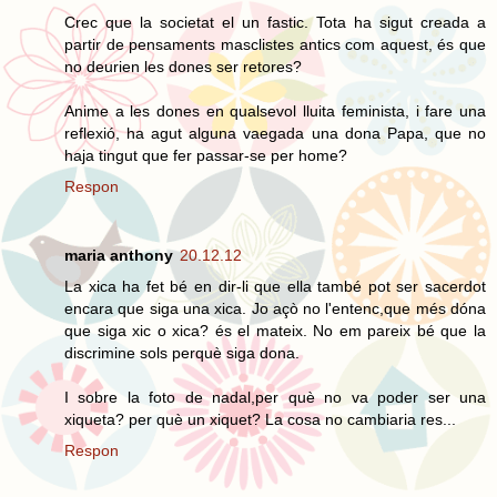
Crec que la societat el un fastic. Tota ha sigut creada a
partir de pensaments masclistes antics com aquest, és que
no deurien les dones ser retores?
Anime a les dones en qualsevol lluita feminista, i fare una
reflexió, ha agut alguna vaegada una dona Papa, que no
haja tingut que fer passar-se per home?
Respon
maria anthony
20.12.12
La xica ha fet bé en dir-li que ella també pot ser sacerdot
encara que siga una xica. Jo açò no l'entenc,que més dóna
que siga xic o xica? és el mateix. No em pareix bé que la
discrimine sols perquè siga dona.
I sobre la foto de nadal,per què no va poder ser una
xiqueta? per què un xiquet? La cosa no cambiaria res...
Respon