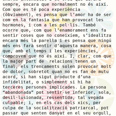
sempre, encara que normalment no és així.
Com que es té poca experiència
(òbviament), es pensa que l’amor ha de ser
com en la fantasia que han provocat les
hormones, i com a les pel·lis. També
ocorre que, com que l’enamorament ens fa
sentir coses que no coneixíem, s’idealitza
encara més la parella i es pensa que ningú
més ens farà sentir d’aquesta manera, cosa
que, amb el temps i les experiències,
comprovem que no és així. I, clar, com que
la major part de relacions tenen un
final, els trencaments solen provocar molt
de dolor, sobretot quan no es fan de mutu
acord, si han sigut producte d’una
infidelitat, o simplement si hi ha
terceres persones implicades. La persona
“abandonada” pot sentir-se inferior, sola,
desil·lusionada, ressentida, tal vegada
culpable; i, en els cas dels xics, per
culpa de la socialització patriarcal, pot
passar que senten danyat en el seu orgull,