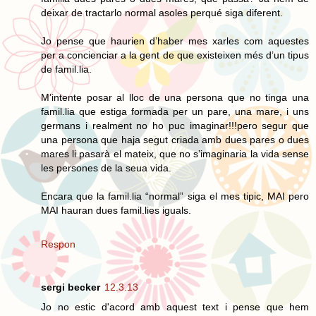
deixar de tractarlo normal asoles perqué siga diferent.
Jo pense que haurien d’haber mes xarles com aquestes
per a concienciar a la gent de que existeixen més d’un tipus
de famil.lia.
M’intente posar al lloc de una persona que no tinga una
famil.lia que estiga formada per un pare, una mare, i uns
germans i realment no ho puc imaginar!!!pero segur que
una persona que haja segut criada amb dues pares o dues
mares li pasarà el mateix, que no s’imaginaria la vida sense
les persones de la seua vida.
Encara que la famil.lia “normal” siga el mes tipic, MAI pero
MAI hauran dues famil.lies iguals.
Respon
sergi becker
12.3.13
Jo no estic d'acord amb aquest text i pense que hem