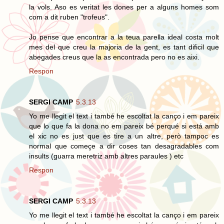
la vols. Aso es veritat les dones per a alguns homes som
com a dit ruben "trofeus".
Jo pense que encontrar a la teua parella ideal costa molt
mes del que creu la majoria de la gent, es tant dificil que
abegades creus que la as encontrada pero no es aixi.
Respon
SERGI CAMP
5.3.13
Yo me llegit el text i també he escoltat la canço i em pareix
que lo que fa la dona no em pareix bé perqué si está amb
el xic no es just que es tire a un altre, però tampoc es
normal que começe a dir coses tan desagradables com
insults (guarra meretriz amb altres paraules ) etc
Respon
SERGI CAMP
5.3.13
Yo me llegit el text i també he escoltat la canço i em pareix