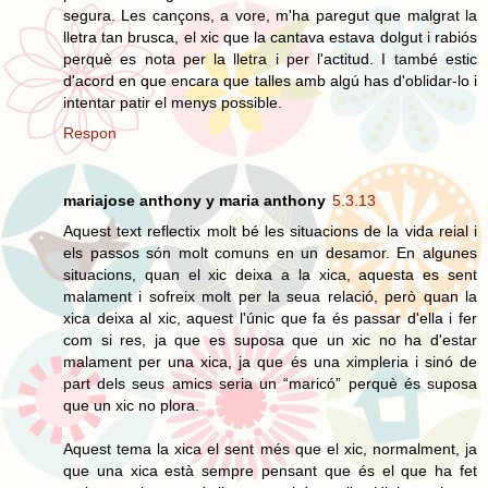
segura. Les cançons, a vore, m'ha paregut que malgrat la
lletra tan brusca, el xic que la cantava estava dolgut i rabiós
perquè es nota per la lletra i per l'actitud. I també estic
d'acord en que encara que talles amb algú has d'oblidar-lo i
intentar patir el menys possible.
Respon
mariajose anthony y maria anthony
5.3.13
Aquest text reflectix molt bé les situacions de la vida reial i
els passos són molt comuns en un desamor. En algunes
situacions, quan el xic deixa a la xica, aquesta es sent
malament i sofreix molt per la seua relació, però quan la
xica deixa al xic, aquest l'únic que fa és passar d'ella i fer
com si res, ja que es suposa que un xic no ha d'estar
malament per una xica, ja que és una ximpleria i sinó de
part dels seus amics seria un “maricó” perquè és suposa
que un xic no plora.
Aquest tema la xica el sent més que el xic, normalment, ja
que una xica està sempre pensant que és el que ha fet