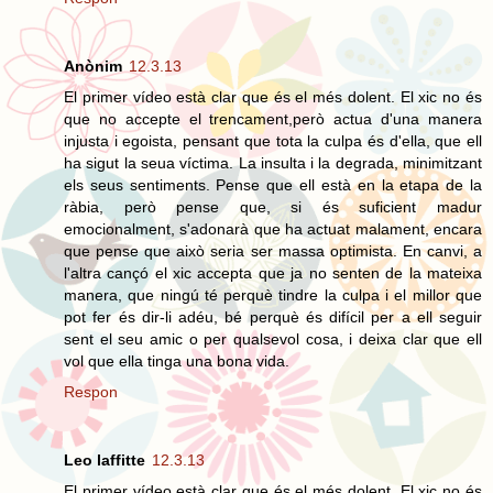
Anònim
12.3.13
El primer vídeo està clar que és el més dolent. El xic no és
que no accepte el trencament,però actua d'una manera
injusta i egoista, pensant que tota la culpa és d'ella, que ell
ha sigut la seua víctima. La insulta i la degrada, minimitzant
els seus sentiments. Pense que ell està en la etapa de la
ràbia, però pense que, si és suficient madur
emocionalment, s'adonarà que ha actuat malament, encara
que pense que això seria ser massa optimista. En canvi, a
l'altra cançó el xic accepta que ja no senten de la mateixa
manera, que ningú té perquè tindre la culpa i el millor que
pot fer és dir-li adéu, bé perquè és difícil per a ell seguir
sent el seu amic o per qualsevol cosa, i deixa clar que ell
vol que ella tinga una bona vida.
Respon
Leo laffitte
12.3.13
El primer vídeo està clar que és el més dolent. El xic no és