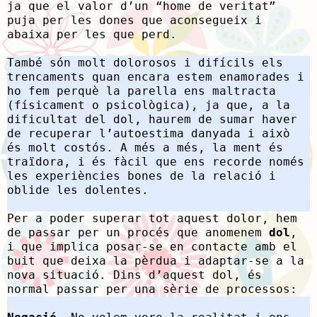
ja que el valor d’un “home de veritat”
puja per les dones que aconsegueix i
abaixa per les que perd.
També són molt dolorosos i difícils els
trencaments quan encara estem enamorades i
ho fem perquè la parella ens maltracta
(físicament o psicològica), ja que, a la
dificultat del dol, haurem de sumar haver
de recuperar l’autoestima danyada i això
és molt costós. A més a més, la ment és
traïdora, i és fàcil que ens recorde només
les experiències bones de la relació i
oblide les
dolentes.
Per a poder superar tot aquest dolor, hem
de passar per un procés que anomenem
dol
,
i que implica posar-se en contacte amb el
buit que deixa la pèrdua i adaptar-se a la
nova situació. Dins d’aquest dol, és
normal passar per una sèrie de processos: