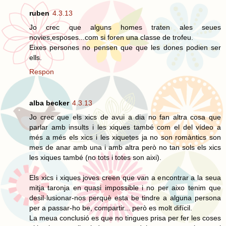
ruben
4.3.13
Jo crec que alguns homes traten ales seues
novies,esposes...com si foren una classe de trofeu.
Eixes persones no pensen que que les dones podien ser
ells.
Respon
alba becker
4.3.13
Jo crec que els xics de avui a dia no fan altra cosa que
parlar amb insults i les xiques també com el del vídeo a
més a més els xics i les xiquetes ja no son romàntics son
mes de anar amb una i amb altra però no tan sols els xics
les xiques també (no tots i totes son aixi).
Els xics i xiques joves creen que van a encontrar a la seua
mitja taronja en quasi impossible i no per aixo tenim que
desil·lusionar-nos perquè esta be tindre a alguna persona
per a passar-ho be, compartir... però es molt difícil.
La meua conclusió es que no tingues prisa per fer les coses