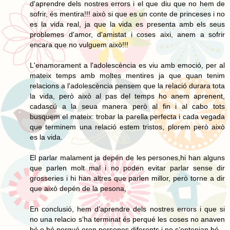
d'aprendre dels nostres errors i el que diu que no hem de
sofrir, és mentira!!! això si que es un conte de princeses i no
es la vida real, ja que la vida es presenta amb els seus
problemes d'amor, d'amistat i coses aixi, anem a sofrir
encara que no vulguem això!!!
L'enamorament a l'adolescència es viu amb emoció, per al
mateix temps amb moltes mentires ja que quan tenim
relacions a l'adolescència pensem que la relació durara tota
la vida, però això al pas del temps ho anem aprenent,
cadascú a la seua manera però al fin i al cabo tots
busquem el mateix: trobar la parella perfecta i cada vegada
que terminem una relació estem tristos, plorem però això
es la vida.
El parlar malament ja depén de les persones,hi han alguns
que parlen molt mal i no poden evitar parlar sense dir
grosseries i hi han altres que parlen millor, però torne a dir
que això depén de la pesona,
En conclusió, hem d’aprendre dels nostres errors i que si
no una relacio s’ha terminat és perqué les coses no anaven
bé o bé perqué eren persones diferents i no s’entenian bé.