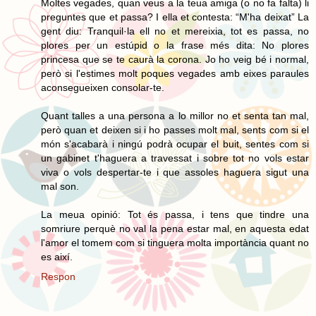
Moltes vegades, quan veus a la teua amiga (o no fa falta) li
preguntes que et passa? I ella et contesta: “M'ha deixat” La
gent diu: Tranquil·la ell no et mereixia, tot es passa, no
plores per un estúpid o la frase més dita: No plores
princesa que se te caurà la corona. Jo ho veig bé i normal,
però si l'estimes molt poques vegades amb eixes paraules
aconsegueixen consolar-te.
Quant talles a una persona a lo millor no et senta tan mal,
però quan et deixen si i ho passes molt mal, sents com si el
món s'acabarà i ningú podrà ocupar el buit, sentes com si
un gabinet t'haguera a travessat i sobre tot no vols estar
viva o vols despertar-te i que assoles haguera sigut una
mal son.
La meua opinió: Tot és passa, i tens que tindre una
somriure perquè no val la pena estar mal, en aquesta edat
l'amor el tomem com si tinguera molta importància quant no
es així.
Respon