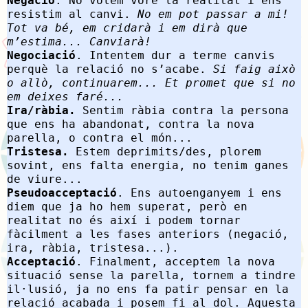
Negació
. No volem vore la realitat i ens
resistim al canvi.
No em pot passar a mi!
Tot va bé, em cridarà i em dirà que
m’estima... Canviarà!
Negociació
. Intentem dur a terme canvis
perquè la relació no s’acabe.
Si faig això
o allò, continuarem... Et promet que si no
em deixes faré...
Ira/ràbia.
Sentim ràbia contra la persona
que ens ha abandonat, contra la nova
parella, o contra el món...
Tristesa.
Estem deprimits/des, plorem
sovint, ens falta energia, no tenim ganes
de viure...
Pseudoacceptació
. Ens autoenganyem i ens
diem que ja ho hem superat, però en
realitat no és així i podem tornar
fàcilment a les fases anteriors (negació,
ira, ràbia, tristesa...).
Acceptació
. Finalment, acceptem la nova
situació sense la parella, tornem a tindre
il·lusió, ja no ens fa patir pensar en la
relació acabada i posem fi al dol. Aquesta