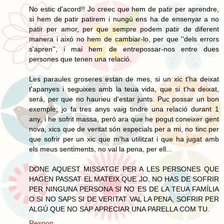
No estic d'acord!! Jo creec que hem de patir per aprendre,
si hem de patir patirem i nungú ens ha de ensenyar a no
patir per amor, per que sempre podem patir de diferent
manera i aixó no hem de cambiar-lo, per que ''dels errors
s'apren'', i mai hem de entrepossar-nos entre dues
persones que tenen una relació.
Les paraules groseres estan de mes, si un xic t'ha deixat
t'apanyes i seguixes amb la teua vida, que si t'ha deixat,
será, per que no haurieu d'estar junts. Puc possar un bon
exemple; jo fa tres anys vaig tindre una relació durant 1
any, i he sofrit massa, peró ara que he pogut coneixer gent
nova, xics que de veritat són especials per a mi, no tinc per
que sofrir per un xic que m'ha utilitzat i que ha jugat amb
els meus sentiments, no val la pena, per ell...
DONE AQUEST MISSATGE PER A LES PERSONES QUE
HAGEN PASSAT EL MATEIX QUE JO, NO HAS DE SOFRIR
PER NINGUNA PERSONA SI NO ES DE LA TEUA FAMÍLIA
O SI NO SAPS SI DE VERITAT VAL LA PENA, SOFRIR PER
ALGÚ QUE NO SAP APRECIAR UNA PARELLA COM TU.
Respon