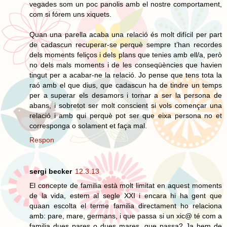
vegades som un poc panolis amb el nostre comportament,
com si fórem uns xiquets.
Quan una parella acaba una relació és molt difícil per part
de cadascun recuperar-se perquè sempre t’han recordes
dels moments feliços i dels plans que tenies amb ell/a, però
no dels mals moments i de les conseqüències que havien
tingut per a acabar-ne la relació. Jo pense que tens tota la
raó amb el que dius, que cadascun ha de tindre un temps
per a superar els desamors i tornar a ser la persona de
abans, i sobretot ser molt conscient si vols començar una
relació i amb qui perquè pot ser que eixa persona no et
corresponga o solament et faça mal.
Respon
sergi becker
12.3.13
El concepte de familia està molt limitat en aquest moments
de la vida, estem al segle XXI i encara hi ha gent que
quaan escolta el terme familia directament ho relaciona
amb: pare, mare, germans, i que passa si un xic@ té com a
familia dues pares o dues mares, que passa? Ja hem de