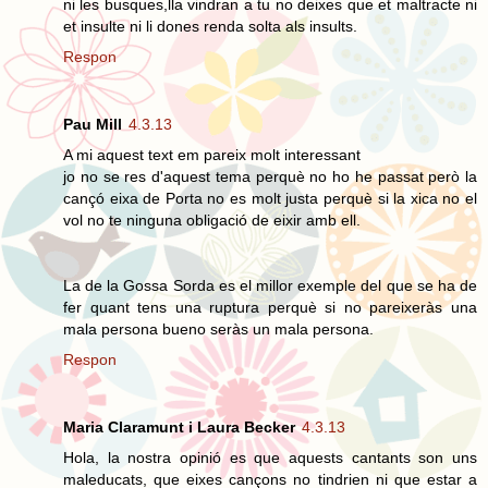
ni les busques,lla vindran a tu no deixes que et maltracte ni
et insulte ni li dones renda solta als insults.
Respon
Pau Mill
4.3.13
A mi aquest text em pareix molt interessant
jo no se res d'aquest tema perquè no ho he passat però la
cançó eixa de Porta no es molt justa perquè si la xica no el
vol no te ninguna obligació de eixir amb ell.
La de la Gossa Sorda es el millor exemple del que se ha de
fer quant tens una ruptura perquè si no pareixeràs una
mala persona bueno seràs un mala persona.
Respon
Maria Claramunt i Laura Becker
4.3.13
Hola, la nostra opinió es que aquests cantants son uns
maleducats, que eixes cançons no tindrien ni que estar a