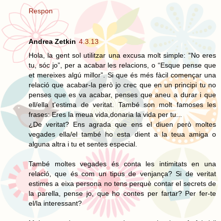
Respon
Andrea Zetkin
4.3.13
Hola, la gent sol utilitzar una excusa molt simple: “No eres
tu, sóc jo”, per a acabar les relacions, o “Esque pense que
et mereixes algú millor”. Si que és més fàcil començar una
relació que acabar-la però jo crec que en un principi tu no
penses que es va acabar, penses que aneu a durar i que
ell/ella t'estima de veritat. També son molt famoses les
frases: Eres la meua vida,donaria la vida per tu...
¿De veritat? Ens agrada que ens el diuen però moltes
vegades ella/el també ho esta dient a la teua amiga o
alguna altra i tu et sentes especial.
També moltes vegades és conta les intimitats en una
relació, que és com un tipus de venjança? Si de veritat
estimes a eixa persona no tens perquè contar el secrets de
la parella, pense jo, que ho contes per fartar? Per fer-te
el/la interessant?