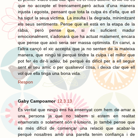
que no accepte el trencament,però actua d'una manera
injusta i egoista, pensant que tota la culpa és d'ella, que ell
ha sigut la seua víctima. La insulta i la degrada, minimitzant
els seus sentiments. Pense que ell està en la etapa de la
ràbia, però pense que, si és suficient madur
emocionalment, s'adonarà que ha actuat malament, encara
que pense que això seria ser massa optimista. En canvi, a
l'altra cançó el xic accepta que ja no senten de la mateixa
manera, que ningú té perquè tindre la culpa i el millor que
pot fer és dir-li adéu, bé perquè és difícil per a ell seguir
sent el seu amic o per qualsevol cosa, i deixa clar que ell
vol que ella tinga una bona vida.
Respon
Gaby Campoamor
12.3.13
És veritat que ningú ens ha ensenyat com hem de amar a
una persona ja que no sabem si estem en realitat
enamorats o solament són il·lusions, jo també pense que
és més difícil de començar una relació que acabar-la
perquè nosaltres amb una parella tenim confiança i de