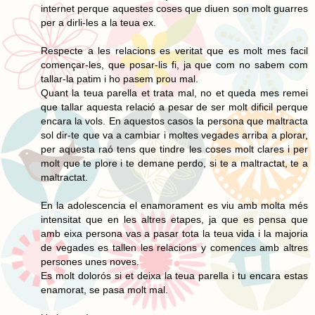
internet perque aquestes coses que diuen son molt guarres
per a dirli-les a la teua ex.
Respecte a les relacions es veritat que es molt mes facil
començar-les, que posar-lis fi, ja que com no sabem com
tallar-la patim i ho pasem prou mal.
Quant la teua parella et trata mal, no et queda mes remei
que tallar aquesta relació a pesar de ser molt dificil perque
encara la vols. En aquestos casos la persona que maltracta
sol dir-te que va a cambiar i moltes vegades arriba a plorar,
per aquesta raó tens que tindre les coses molt clares i per
molt que te plore i te demane perdo, si te a maltractat, te a
maltractat.
En la adolescencia el enamorament es viu amb molta més
intensitat que en les altres etapes, ja que es pensa que
amb eixa persona vas a pasar tota la teua vida i la majoria
de vegades es tallen les relacions y comences amb altres
persones unes noves.
Es molt dolorós si et deixa la teua parella i tu encara estas
enamorat, se pasa molt mal.