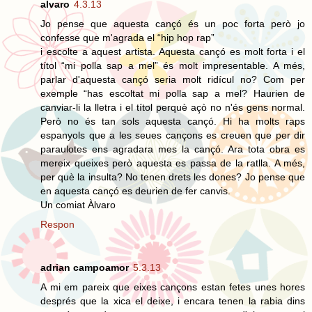
alvaro
4.3.13
Jo pense que aquesta cançó és un poc forta però jo
confesse que m'agrada el “hip hop rap”
i escolte a aquest artista. Aquesta cançó es molt forta i el
títol “mi polla sap a mel” és molt impresentable. A més,
parlar d'aquesta cançó seria molt ridícul no? Com per
exemple “has escoltat mi polla sap a mel? Haurien de
canviar-li la lletra i el títol perquè açò no n'és gens normal.
Però no és tan sols aquesta cançó. Hi ha molts raps
espanyols que a les seues cançons es creuen que per dir
paraulotes ens agradara mes la cançó. Ara tota obra es
mereix queixes però aquesta es passa de la ratlla. A més,
per què la insulta? No tenen drets les dones? Jo pense que
en aquesta cançó es deurien de fer canvis.
Un comiat Àlvaro
Respon
adrian campoamor
5.3.13
A mi em pareix que eixes cançons estan fetes unes hores
després que la xica el deixe, i encara tenen la rabia dins