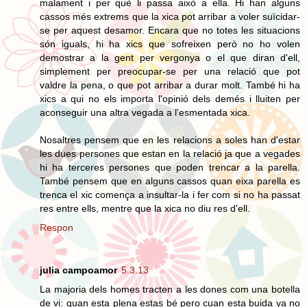
malament i per què li passa això a ella. Hi han alguns
cassos més extrems que la xica pot arribar a voler suïcidar-
se per aquest desamor. Encara que no totes les situacions
són iguals, hi ha xics que sofreixen però no ho volen
demostrar a la gent per vergonya o el que diran d'ell,
simplement per preocupar-se per una relació que pot
valdre la pena, o que pot arribar a durar molt. També hi ha
xics a qui no els importa l'opinió dels demés i lluiten per
aconseguir una altra vegada a l'esmentada xica.
Nosaltres pensem que en les relacions a soles han d'estar
les dues persones que estan en la relació ja que a vegades
hi ha terceres persones que poden trencar a la parella.
També pensem que en alguns cassos quan eixa parella es
trenca el xic comença a insultar-la i fer com si no ha passat
res entre ells, mentre que la xica no diu res d'ell.
Respon
julia campoamor
5.3.13
La majoria dels homes tracten a les dones com una botella
de vi: quan esta plena estas bé pero cuan esta buida ya no