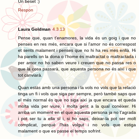
Un beset :)
Respon
Laura Goldman
4.3.13
Pense que, quan t'enamores, la vida és un goig i que no
penses en res més, encara que si l'amor no és correspost
et sents malament i penses que no hi ha res més enllà. Hi
ha parells on la dona o l'home és maltractat o maltractada i
per amor no ho saben veure i creuen que no passa res o
que la cosa passarà, que aquesta persona no és així i que
tot canviarà.
Quan estàs amb una persona i la vols no vols que la relació
tinga un fi i vols que siga per sempre, però també saps que
el més normal és que no siga així ja que encara et queda
molta vida per viure, i molta gent a la qual conèixer. Hi
arriba un moment en el que aquesta persona ja no t'agrada
i pot ser tu a ella sí i, si ho saps, deixar-la pot ser molt
complicat, perquè l'has volgut i no vols que estiga
malament o que es passe el temps sofrint.