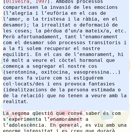
(
Oliveira, 1997
). Ambdós processos
comparteixen la invasió de les emocions
(l’alegria i l’eufòria en el cas de
l’amor, o la tristesa i la ràbia, en el
desamor); la irrealitat o deformació de
les coses; la pèrdua d’un/a mateix/a, etc.
Però afortunadament, tant l’enamorament
com el desamor són processos transitoris i
a la fi solem recuperar el nostre
equilibri. En el cas de l’enamorament, hi
té molt a veure el còctel hormonal que
comença a segregar el nostre cos
(serotonina, oxitocina, vasopressina...)
que ens fa viure com si estiguérem
col·locats/des i ens provoca fantasies
(idealitzacions de la persona estimada o
de la relació) que no tenen a veure amb la
realitat
.
La segona qüestió que convé saber és com
s'experimenta l’enamorament a
l’adolescència. En general, es viu amb una
enorme i
ntensitat i es creu que durarà