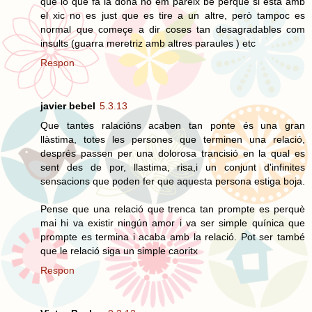
que lo que fa la dona no em pareix bé perqué si está amb
el xic no es just que es tire a un altre, però tampoc es
normal que começe a dir coses tan desagradables com
insults (guarra meretriz amb altres paraules ) etc
Respon
javier bebel
5.3.13
Que tantes ralacións acaben tan ponte és una gran
llàstima, totes les persones que terminen una relació,
després passen per una dolorosa trancisió en la qual es
sent des de por, llastima, risa,i un conjunt d'infinites
sensacions que poden fer que aquesta persona estiga boja.
Pense que una relació que trenca tan prompte es perquè
mai hi va existir ningún amor i va ser simple quínica que
prompte es termina i acaba amb la relació. Pot ser també
que le relació siga un simple caoritx
Respon