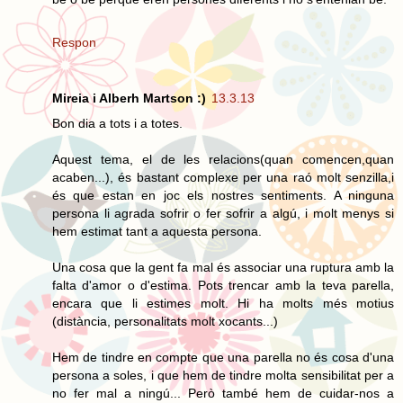
Respon
Mireia i Alberh Martson :)
13.3.13
Bon dia a tots i a totes.
Aquest tema, el de les relacions(quan comencen,quan
acaben...), és bastant complexe per una raó molt senzilla,i
és que estan en joc els nostres sentiments. A ninguna
persona li agrada sofrir o fer sofrir a algú, i molt menys si
hem estimat tant a aquesta persona.
Una cosa que la gent fa mal és associar una ruptura amb la
falta d'amor o d'estima. Pots trencar amb la teva parella,
encara que li estimes molt. Hi ha molts més motius
(distància, personalitats molt xocants...)
Hem de tindre en compte que una parella no és cosa d'una
persona a soles, i que hem de tindre molta sensibilitat per a
no fer mal a ningú... Però també hem de cuidar-nos a