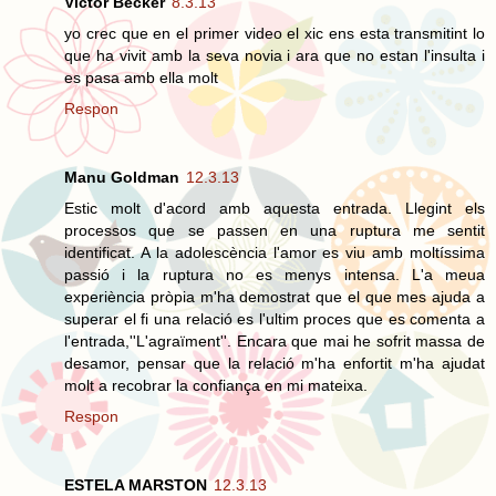
Victor Becker
8.3.13
yo crec que en el primer video el xic ens esta transmitint lo
que ha vivit amb la seva novia i ara que no estan l'insulta i
es pasa amb ella molt
Respon
Manu Goldman
12.3.13
Estic molt d'acord amb aquesta entrada. Llegint els
processos que se passen en una ruptura me sentit
identificat. A la adolescència l'amor es viu amb moltíssima
passió i la ruptura no es menys intensa. L'a meua
experiència pròpia m'ha demostrat que el que mes ajuda a
superar el fi una relació es l'ultim proces que es comenta a
l'entrada,''L'agraïment''. Encara que mai he sofrit massa de
desamor, pensar que la relació m'ha enfortit m'ha ajudat
molt a recobrar la confiança en mi mateixa.
Respon
ESTELA MARSTON
12.3.13