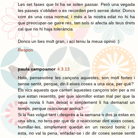
Les set fases que hi ha se solen passar. Però una vegada
les passes s'obliden o es recorden però sense dolor. Doncs
com és una cosa normal, i més a la nostra edat no hi ha
que preocupar-se gaire res, tan sols si afecta als teus drets
cal que no hi haja tolerància.
Doncs un bes molt gran, i ací teniu la meua opinió :)
Respon
paula campoamor
4.3.13
Hola, pensesobre les cançons aquestes, son molt fortes i
sense sentit, perque, dir-li eixes coses a una xica, per què?
Els xics aquests que canten aquestes cançons són per a mi
que estan resentits, per que alomillor estan mal per que la
seua novia li han deixat o simplement li ha demanat un
temps, perque reaccionar aixina?
Si la has volgut tant i després a la semana o dos ja estas en
una altra, no tens per que dir o reaccionar dint eixes coses,
humillar-les, simplement quedat en un record bonic i ja
esta, no val la pena, enfadar-se i dir dir coses sense sentit