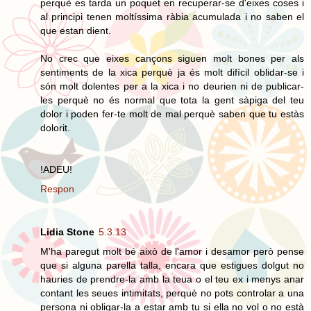
perquè es tarda un poquet en recuperar-se d'eixes coses i
al principi tenen moltíssima ràbia acumulada i no saben el
que estan dient.
No crec que eixes cançons siguen molt bones per als
sentiments de la xica perquè ja és molt difícil oblidar-se i
són molt dolentes per a la xica i no deurien ni de publicar-
les perquè no és normal que tota la gent sàpiga del teu
dolor i poden fer-te molt de mal perquè saben que tu estàs
dolorit.
!ADEU!
Respon
Lidia Stone
5.3.13
M'ha paregut molt bé això de l'amor i desamor però pense
que si alguna parella talla, encara que estigues dolgut no
hauries de prendre-la amb la teua o el teu ex i menys anar
contant les seues intimitats, perquè no pots controlar a una
persona ni obligar-la a estar amb tu si ella no vol o no està