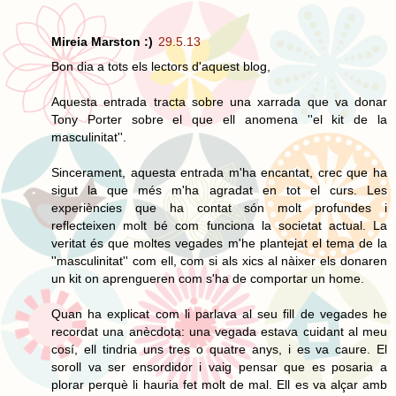
Mireia Marston :)
29.5.13
Bon dia a tots els lectors d'aquest blog,
Aquesta entrada tracta sobre una xarrada que va donar
Tony Porter sobre el que ell anomena ''el kit de la
masculinitat''.
Sincerament, aquesta entrada m'ha encantat, crec que ha
sigut la que més m'ha agradat en tot el curs. Les
experiències que ha contat són molt profundes i
reflecteixen molt bé com funciona la societat actual. La
veritat és que moltes vegades m'he plantejat el tema de la
''masculinitat'' com ell, com si als xics al nàixer els donaren
un kit on aprengueren com s'ha de comportar un home.
Quan ha explicat com li parlava al seu fill de vegades he
recordat una anècdota: una vegada estava cuidant al meu
cosí, ell tindria uns tres o quatre anys, i es va caure. El
soroll va ser ensordidor i vaig pensar que es posaria a
plorar perquè li hauria fet molt de mal. Ell es va alçar amb