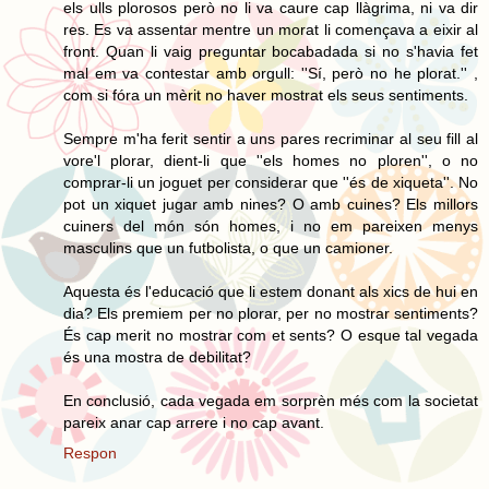
els ulls plorosos però no li va caure cap llàgrima, ni va dir
res. Es va assentar mentre un morat li començava a eixir al
front. Quan li vaig preguntar bocabadada si no s'havia fet
mal em va contestar amb orgull: ''Sí, però no he plorat.'' ,
com si fóra un mèrit no haver mostrat els seus sentiments.
Sempre m'ha ferit sentir a uns pares recriminar al seu fill al
vore'l plorar, dient-li que ''els homes no ploren'', o no
comprar-li un joguet per considerar que ''és de xiqueta''. No
pot un xiquet jugar amb nines? O amb cuines? Els millors
cuiners del món són homes, i no em pareixen menys
masculins que un futbolista, o que un camioner.
Aquesta és l'educació que li estem donant als xics de hui en
dia? Els premiem per no plorar, per no mostrar sentiments?
És cap merit no mostrar com et sents? O esque tal vegada
és una mostra de debilitat?
En conclusió, cada vegada em sorprèn més com la societat
pareix anar cap arrere i no cap avant.
Respon