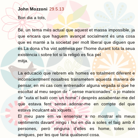
John Mozzoni
29.5.13
Bon dia a tots,
Bé, un tema més actual que aquest et massa impossible, ja
que encara que haguem avançat socialment és una cosa
que es manté a la societat per molt liberal que diguen que
és.La dona s'ha vist sotmesa per l'home durant tota la seua
existència i sobre tot si la religió es fica pel
mitja.
La educació que rebrem els homes es totalment diferent e
inconscientment nosaltres transmetem aquesta manera de
pensar, en mi cas com entrenador alguna vegada si que he
escoltat al meu segon dir “ sense mariconades” o jo mateix
dir “xuta el baló com un home” i després assabentar-me del
que estava fent sense adonar-me en compte del que
estava inculcant als xiquets.
El meu pare em va ensenyar a no mostrar els meus
sentiments davant ningú i hui en dia a soles el faig amb 4
persones, però ninguna d'elles es home, totes son
amigues, per les que faria qualsevol cosa.