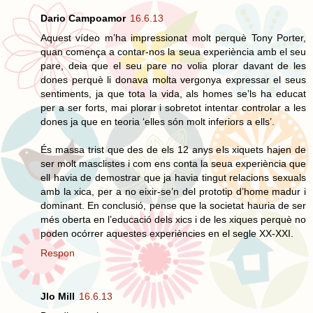
Dario Campoamor
16.6.13
Aquest vídeo m’ha impressionat molt perquè Tony Porter,
quan comença a contar-nos la seua experiència amb el seu
pare, deia que el seu pare no volia plorar davant de les
dones perquè li donava molta vergonya expressar el seus
sentiments, ja que tota la vida, als homes se’ls ha educat
per a ser forts, mai plorar i sobretot intentar controlar a les
dones ja que en teoria ‘elles són molt inferiors a ells’.
És massa trist que des de els 12 anys els xiquets hajen de
ser molt masclistes i com ens conta la seua experiència que
ell havia de demostrar que ja havia tingut relacions sexuals
amb la xica, per a no eixir-se’n del prototip d’home madur i
dominant. En conclusió, pense que la societat hauria de ser
més oberta en l’educació dels xics i de les xiques perquè no
poden ocórrer aquestes experiències en el segle XX-XXI.
Respon
Jlo Mill
16.6.13