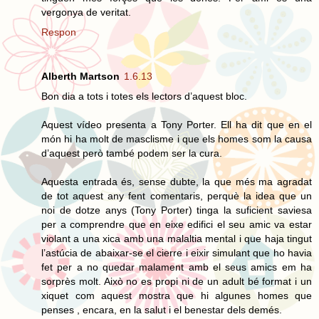
vergonya de veritat.
Respon
Alberth Martson
1.6.13
Bon dia a tots i totes els lectors d’aquest bloc.
Aquest vídeo presenta a Tony Porter. Ell ha dit que en el
món hi ha molt de masclisme i que els homes som la causa
d’aquest però també podem ser la cura.
Aquesta entrada és, sense dubte, la que més ma agradat
de tot aquest any fent comentaris, perquè la idea que un
noi de dotze anys (Tony Porter) tinga la suficient saviesa
per a comprendre que en eixe edifici el seu amic va estar
violant a una xica amb una malaltia mental i que haja tingut
l’astúcia de abaixar-se el cierre i eixir simulant que ho havia
fet per a no quedar malament amb el seus amics em ha
sorprès molt. Això no es propi ni de un adult bé format i un
xiquet com aquest mostra que hi algunes homes que
penses , encara, en la salut i el benestar dels demés.