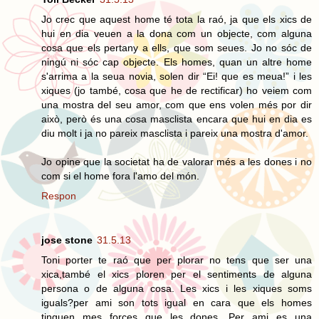
Jo crec que aquest home té tota la raó, ja que els xics de
hui en dia veuen a la dona com un objecte, com alguna
cosa que els pertany a ells, que som seues. Jo no sóc de
ningú ni sóc cap objecte. Els homes, quan un altre home
s'arrima a la seua novia, solen dir “Ei! que es meua!” i les
xiques (jo també, cosa que he de rectificar) ho veiem com
una mostra del seu amor, com que ens volen més por dir
això, però és una cosa masclista encara que hui en dia es
diu molt i ja no pareix masclista i pareix una mostra d'amor.
Jo opine que la societat ha de valorar més a les dones i no
com si el home fora l'amo del món.
Respon
jose stone
31.5.13
Toni porter te raó que per plorar no tens que ser una
xica,també el xics ploren per el sentiments de alguna
persona o de alguna cosa. Les xics i les xiques soms
iguals?per ami son tots igual en cara que els homes
tinguen mes forçes que les dones. Per ami es una