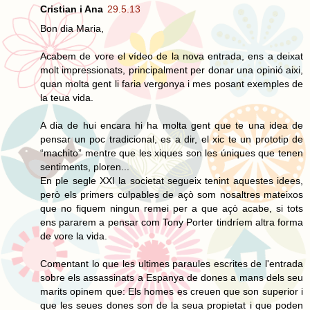
Cristian i Ana
29.5.13
Bon dia Maria,
Acabem de vore el vídeo de la nova entrada, ens a deixat
molt impressionats, principalment per donar una opinió aixi,
quan molta gent li faria vergonya i mes posant exemples de
la teua vida.
A dia de hui encara hi ha molta gent que te una idea de
pensar un poc tradicional, es a dir, el xic te un prototip de
“machito” mentre que les xiques son les úniques que tenen
sentiments, ploren...
En ple segle XXI la societat segueix tenint aquestes idees,
però els primers culpables de açò som nosaltres mateixos
que no fiquem ningun remei per a que açò acabe, si tots
ens pararem a pensar com Tony Porter tindríem altra forma
de vore la vida.
Comentant lo que les ultimes paraules escrites de l'entrada
sobre els assassinats a Espanya de dones a mans dels seu
marits opinem que: Els homes es creuen que son superior i
que les seues dones son de la seua propietat i que poden