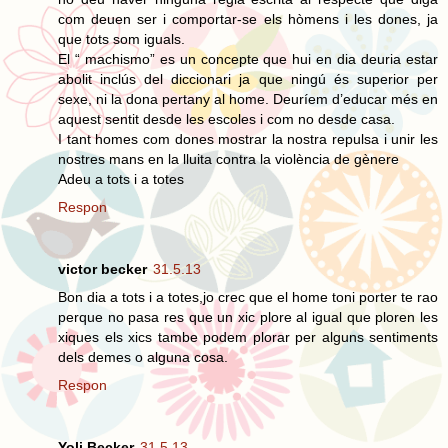
com deuen ser i comportar-se els hòmens i les dones, ja
que tots som iguals.
El “ machismo” es un concepte que hui en dia deuria estar
abolit inclús del diccionari ja que ningú és superior per
sexe, ni la dona pertany al home. Deuríem d’educar més en
aquest sentit desde les escoles i com no desde casa.
I tant homes com dones mostrar la nostra repulsa i unir les
nostres mans en la lluita contra la violència de gènere
Adeu a tots i a totes
Respon
victor becker
31.5.13
Bon dia a tots i a totes,jo crec que el home toni porter te rao
perque no pasa res que un xic plore al igual que ploren les
xiques els xics tambe podem plorar per alguns sentiments
dels demes o alguna cosa.
Respon
Yoli Becker
31.5.13