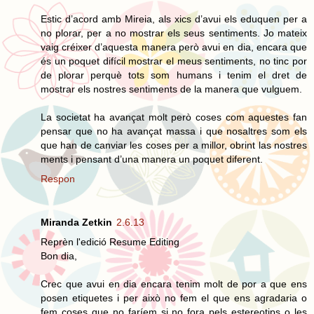
Estic d’acord amb Mireia, als xics d’avui els eduquen per a
no plorar, per a no mostrar els seus sentiments. Jo mateix
vaig créixer d’aquesta manera però avui en dia, encara que
és un poquet difícil mostrar el meus sentiments, no tinc por
de plorar perquè tots som humans i tenim el dret de
mostrar els nostres sentiments de la manera que vulguem.
La societat ha avançat molt però coses com aquestes fan
pensar que no ha avançat massa i que nosaltres som els
que han de canviar les coses per a millor, obrint las nostres
ments i pensant d’una manera un poquet diferent.
Respon
Miranda Zetkin
2.6.13
Reprèn l'edició Resume Editing
Bon dia,
Crec que avui en dia encara tenim molt de por a que ens
posen etiquetes i per això no fem el que ens agradaria o
fem coses que no faríem si no fora pels estereotips o les