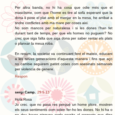
Per altra banda, no hi ha cosa que odie més que el
masclisme, com que l'home es tire al sofà esperant que la
dona li pose el plat amb el menjar en la mesa, he arribat a
tindre conflictes amb ma mare per coses aixi.
No som mancos per naturalesa i si les dones l'han fet
durant tant de temps, per que els homes no puguem? No
crec que siga falta que siga dona per saber rentar els plats
o planxar la meua roba.
En resum, la societat va continuant fent el mateix, educant
a les noves generacions d'aquesta manera i fins que aço
no cambie seguirem patint coses com asesinats semanals
per violencia de genere.
Respon
sergi Camp.
29.5.13
Hola Rosa
Jo crec. que no pasa res perqué un home plore, mostren
els seus sentiments com solen fer-ho les dones. No hi ha o
no deu haver ninguna regla escrita al respecte que diga