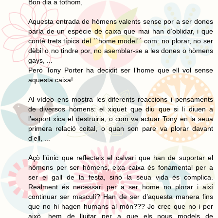
Bon dia a tothom,
Aquesta entrada de hòmens valents sense por a ser dones
parla de un espècie de caixa que mai han d’oblidar, i que
conté trets típics del ``home model´´ com: no plorar, no ser
dèbil o no tindre por, no asemblar-se a les dones o hòmens
gays, ...
Però Tony Porter ha decidit ser l’home que ell vol sense
aquesta caixa!
Al vídeo ens mostra les diferents reaccions i pensaments
de diversos hòmens: el xiquet que diu que si li diuen a
l’esport xica el destruiria, o com va actuar Tony en la seua
primera relació coital, o quan son pare va plorar davant
d’ell, ...
Açò l’únic que reflecteix el calvari que han de suportar el
hòmens per ser hòmens, eixa caixa és fonamental per a
ser el gall de la festa, sinó la seua vida és complica.
Realment és necessari per a ser home no plorar i així
continuar ser masculí? Han de ser d’aquesta manera fins
que no hi hagen humans al món??? Jo crec que no i per
això, hem de lluitar per a que els nous models de