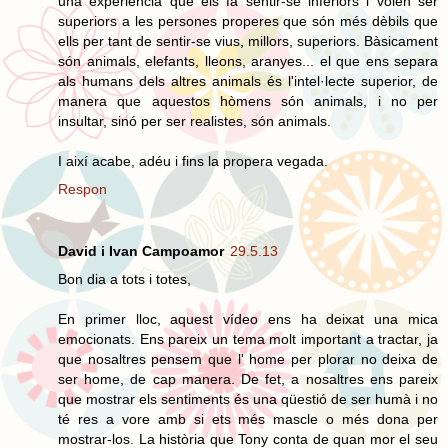
una experiència que els fa sentir-se inferiors i volen ser
superiors a les persones properes que són més dèbils que
ells per tant de sentir-se vius, millors, superiors. Bàsicament
són animals, elefants, lleons, aranyes... el que ens separa
als humans dels altres animals és l'intel·lecte superior, de
manera que aquestos hòmens són animals, i no per
insultar, sinó per ser realistes, són animals.
I així acabe, adéu i fins la propera vegada.
Respon
David i Ivan Campoamor
29.5.13
Bon dia a tots i totes,
En primer lloc, aquest vídeo ens ha deixat una mica
emocionats. Ens pareix un tema molt important a tractar, ja
que nosaltres pensem que l' home per plorar no deixa de
ser home, de cap manera. De fet, a nosaltres ens pareix
que mostrar els sentiments és una qüestió de ser humà i no
té res a vore amb si ets més mascle o més dona per
mostrar-los. La història que Tony conta de quan mor el seu