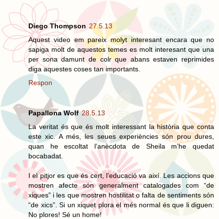
Diego Thompson
27.5.13
Aquest video em pareix molyt interesant encara que no
sapiga molt de aquestos temes es molt interesant que una
per sona damunt de colr que abans estaven reprimides
diga aquestes coses tan importants.
Respon
Papallona Wolf
28.5.13
La veritat és que és molt interessant la història que conta
este xic. A més, les seues experiències són prou dures,
quan he escoltat l’anècdota de Sheila m’he quedat
bocabadat.
I el pitjor es que és cert, l’educació va així. Les accions que
mostren afecte són generalment catalogades com “de
xiques” i les que mostren hostilitat o falta de sentiments són
“de xics”. Si un xiquet plora el més normal és que li diguen:
No plores! Sé un home!