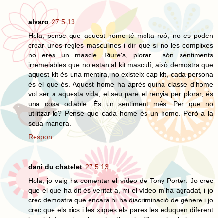
alvaro
27.5.13
Hola, pense que aquest home té molta raó, no es poden
crear unes regles masculines i dir que si no les complixes
no eres un mascle. Riure's, plorar... són sentiments
irremeiables que no estan al kit masculí, això demostra que
aquest kit és una mentira, no existeix cap kit, cada persona
és el que és. Aquest home ha aprés quina classe d'home
vol ser a aquesta vida, el seu pare el renyia per plorar, és
una cosa odiable. És un sentiment més. Per que no
utilitzar-lo? Pense que cada home és un home. Però a la
seua manera.
Respon
dani du chatelet
27.5.13
Hola, jo vaig ha comentar el vídeo de Tony Porter. Jo crec
que el que ha dit és veritat a, mi el vídeo m'ha agradat, i jo
crec demostra que encara hi ha discriminació de génere i jo
crec que els xics i les xiques els pares les eduquen diferent