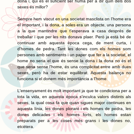
dona i, qui és el suficient ser humà per a dir quin dels dos
sexes és millor?
Sempre hem viscut en una societat masclista on l'home era
el important, i la dona, a soles era un objecte, una persona
a la que mantindre que t'esperava a casa després de
treballar i que per les nits donava plaer. Però ja està bé de
continuar amb aquesta època cega, de ment curta, i
d'homes de pedra. Tant les dones com els homes som
persones amb sentiments i un paper que fer a la societat, el
home no seria el que és sense la dona i la dona no és el
que seria sense l'home, és una complicitat entre amb dues
sexes, però ha de estar equilibrat. Aquesta balança no
funciona si el donem més importància a l'home.
L'ensenyament és molt important ja que te condiciona per a
tota la vida, en aquesta època s'inculca valors distints als
sexes, la qual cosa fa que quan sigues major continues en
aquesta línia, les dones plorant i els homes de pedra, les
dones delicades i els homes forts, els homes estan
preparats per a les coses més grans i les dones no,
etcètera.