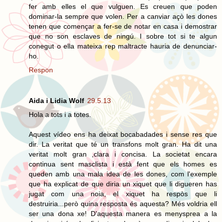
fer amb elles el que vulguen. Es creuen que poden
dominar-la sempre que volen. Per a canviar açò les dones
tenen que començar a fer-se de notar en casa i demostrar
que no son esclaves de ningú. I sobre tot si te algun
conegut o ella mateixa rep maltracte hauria de denunciar-
ho.
Respon
Aida i Lidia Wolf
29.5.13
Hola a tots i a totes.
Aquest vídeo ens ha deixat bocabadades i sense res que
dir. La veritat que té un transfons molt gran. Ha dit una
veritat molt gran ,clara i concisa. La societat encara
continua sent masclista i està fent que els homes es
queden amb una mala idea de les dones, com l'exemple
que ha explicat de que diria un xiquet que li digueren has
jugat com una noia, el xiquet ha respòs que li
destruiria...però quina resposta és aquesta? Més voldria ell
ser una dona xe! D'aquesta manera es menysprea a la