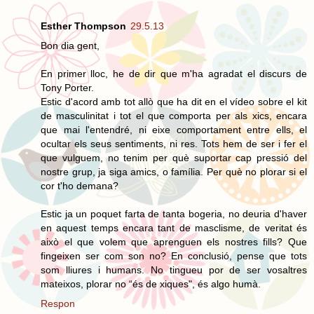
Esther Thompson
29.5.13
Bon dia gent,
En primer lloc, he de dir que m'ha agradat el discurs de
Tony Porter.
Estic d'acord amb tot allò que ha dit en el vídeo sobre el kit
de masculinitat i tot el que comporta per als xics, encara
que mai l'entendré, ni eixe comportament entre ells, el
ocultar els seus sentiments, ni res. Tots hem de ser i fer el
que vulguem, no tenim per què suportar cap pressió del
nostre grup, ja siga amics, o família. Per què no plorar si el
cor t'ho demana?
Estic ja un poquet farta de tanta bogeria, no deuria d'haver
en aquest temps encara tant de masclisme, de veritat és
això el que volem que aprenguen els nostres fills? Que
fingeixen ser com son no? En conclusió, pense que tots
som lliures i humans. No tingueu por de ser vosaltres
mateixos, plorar no “és de xiques", és algo humà.
Respon