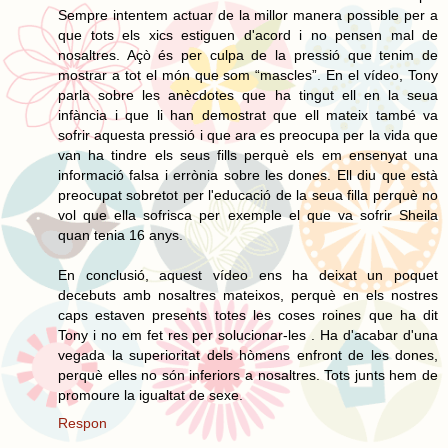
Sempre intentem actuar de la millor manera possible per a
que tots els xics estiguen d'acord i no pensen mal de
nosaltres. Açò és per culpa de la pressió que tenim de
mostrar a tot el món que som “mascles”. En el vídeo, Tony
parla sobre les anècdotes que ha tingut ell en la seua
infància i que li han demostrat que ell mateix també va
sofrir aquesta pressió i que ara es preocupa per la vida que
van ha tindre els seus fills perquè els em ensenyat una
informació falsa i errònia sobre les dones. Ell diu que està
preocupat sobretot per l'educació de la seua filla perquè no
vol que ella sofrisca per exemple el que va sofrir Sheila
quan tenia 16 anys.
En conclusió, aquest vídeo ens ha deixat un poquet
decebuts amb nosaltres mateixos, perquè en els nostres
caps estaven presents totes les coses roines que ha dit
Tony i no em fet res per solucionar-les . Ha d'acabar d'una
vegada la superioritat dels hòmens enfront de les dones,
perquè elles no són inferiors a nosaltres. Tots junts hem de
promoure la igualtat de sexe.
Respon