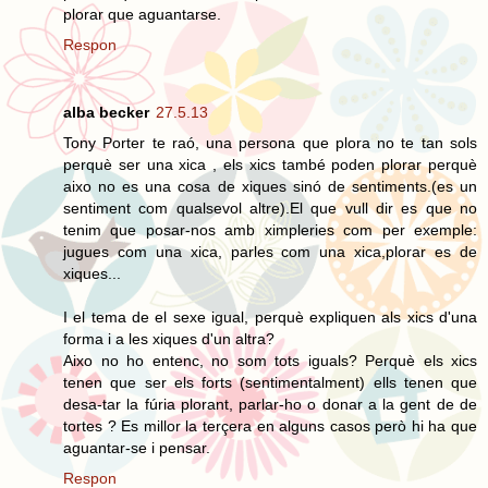
plorar que aguantarse.
Respon
alba becker
27.5.13
Tony Porter te raó, una persona que plora no te tan sols
perquè ser una xica , els xics també poden plorar perquè
aixo no es una cosa de xiques sinó de sentiments.(es un
sentiment com qualsevol altre).El que vull dir es que no
tenim que posar-nos amb ximpleries com per exemple:
jugues com una xica, parles com una xica,plorar es de
xiques...
I el tema de el sexe igual, perquè expliquen als xics d'una
forma i a les xiques d'un altra?
Aixo no ho entenc, no som tots iguals? Perquè els xics
tenen que ser els forts (sentimentalment) ells tenen que
desa-tar la fúria plorant, parlar-ho o donar a la gent de de
tortes ? Es millor la terçera en alguns casos però hi ha que
aguantar-se i pensar.
Respon