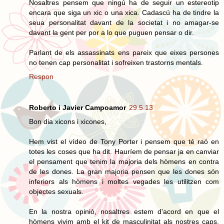
Nosaltres pensem que ningú ha de seguir un estereotip
encara que siga un xic o una xica. Cadascú ha de tindre la
seua personalitat davant de la societat i no amagar-se
davant la gent per por a lo que puguen pensar o dir.
Parlant de els assassinats ens pareix que eixes persones
no tenen cap personalitat i sofreixen trastorns mentals.
Respon
Roberto i Javier Campoamor
29.5.13
Bon dia xicons i xicones,
Hem vist el vídeo de Tony Porter i pensem que té raó en
totes les coses que ha dit. Hauríem de pensar ja en canviar
el pensament que tenim la majoria dels hòmens en contra
de les dones. La gran majoria pensen que les dones són
inferiors als hòmens i moltes vegades les utilitzen com
objectes sexuals.
En la nostra opinió, nosaltres estem d'acord en que el
hòmens vivim amb el kit de masculinitat als nostres caps.