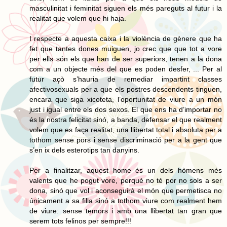
masculinitat i feminitat siguen els més pareguts al futur i la
realitat que volem que hi haja.
I respecte a aquesta caixa i la violència de gènere que ha
fet que tantes dones muiguen, jo crec que que tot a vore
per ells són els que han de ser superiors, tenen a la dona
com a un objecte més del que es poden desfer, ... Per al
futur açò s’hauria de remediar impartint classes
afectivosexuals per a que els postres descendents tinguen,
encara que siga xicoteta, l’oportunitat de viure a un món
just i igual entre els dos sexos. El que ens ha d’importar no
és la nostra felicitat sinó, a banda, defensar el que realment
volem que es faça realitat, una llibertat total i absoluta per a
tothom sense pors i sense discriminació per a la gent que
s’en ix dels esterotips tan danyins.
Per a finalitzar, aquest home és un dels hòmens més
valents que he pogut vore, perquè no té por no sols a ser
dona, sinó que vol i aconseguirà el món que permetisca no
únicament a sa filla sinó a tothom viure com realment hem
de viure: sense temors i amb una llibertat tan gran que
serem tots felinos per sempre!!!