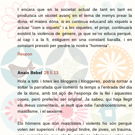
I encara que en la societat actual de tant en tant es
produïsca un xicotet avanç en el tema de menys prear la
dona, el mateix dóna, si es continua educand als xiquets a
actuar “com a xiquets” i a les xiquetes, el propi, continuarà
existint la violència de gènere, ja que se’ns educa perquè,
al cap i a la fi, estiguem en una constant baralla, i en
constant pressió per perdre la nostra “homenia”.
Respon
Anais Bebel
28.5.13
Hola a tots i totes les bloggers i bloggeres, podria tornar a
soltar la parrafada que comentí fa temps a l'entrada del dia
de la dona, amb tot açò de l'esponja de la llei i aquestes
coses, però preferisc ser original. Ja sabeu, qui haja llegit
els meus comentaris, el molt que odie l'androcentrisme, el
masclisme, i el sexisme.
Els hòmens que són masclistes i violents ho són perquè
volen ser superiors i han pogut tindre, de joves, un trauma,