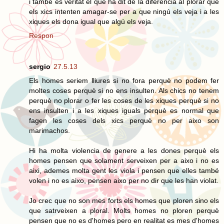
i també és veritat el que ha dit de la diferencia al plorar que
els xics intenten amagar-se per a que ningú els veja i a les
xiques els dona igual que algú els veja.
Respon
sergio
27.5.13
Els homes seriem lliures si no fora perquè no podem fer
moltes coses perquè si no ens insulten. Als chics no tenem
perquè no plorar o fer les coses de les xiques perquè si no
ens insulten i a les xiques iguals perquè es normal que
fagen les coses dels xics perquè no per aixo son
marimachos.
Hi ha molta violencia de genere a les dones perquè els
homes pensen que solament serveixen per a aixo i no es
aixi, ademes molta gent les viola i pensen que elles també
volen i no es aixo, pensen aixo per no dir que les han violat.
Jo crec que no son mes forts els homes que ploren sino els
que satrveixen a ploral. Molts homes no ploren perquè
pensen que no es d'homes pero en realitat es mes d'homes