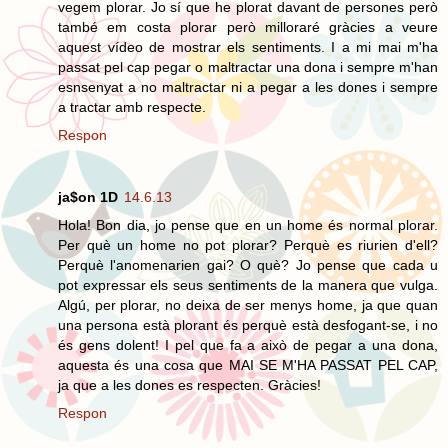
vegem plorar. Jo sí que he plorat davant de persones però
també em costa plorar però milloraré gràcies a veure
aquest vídeo de mostrar els sentiments. I a mi mai m'ha
passat pel cap pegar o maltractar una dona i sempre m'han
esnsenyat a no maltractar ni a pegar a les dones i sempre
a tractar amb respecte.
Respon
ja$on 1D
14.6.13
Hola! Bon dia, jo pense que en un home és normal plorar.
Per què un home no pot plorar? Perquè es riurien d'ell?
Perquè l'anomenarien gai? O què? Jo pense que cada u
pot expressar els seus sentiments de la manera que vulga.
Algú, per plorar, no deixa de ser menys home, ja que quan
una persona està plorant és perquè està desfogant-se, i no
és gens dolent! I pel que fa a això de pegar a una dona,
aquesta és una cosa que MAI SE M'HA PASSAT PEL CAP,
ja que a les dones es respecten. Gràcies!
Respon