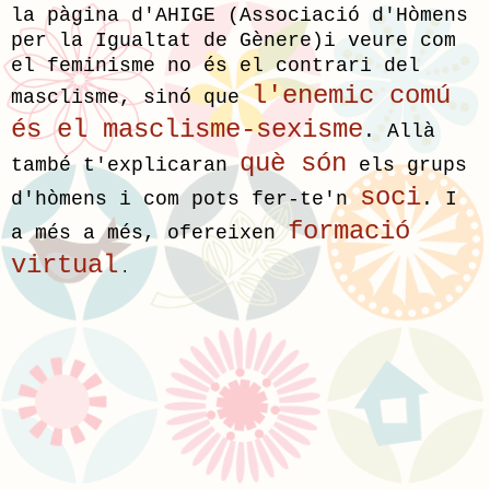
la pàgina d'A
HIGE (Associació d'Hòmens
per la Igualtat de Gènere)i veure com
el feminisme no és el contrari del
l'enemic comú
masclisme, sinó que
és el masclisme-sexisme
.
Allà
què són
també t'explicaran
els grups
soci
d'hòmens i com pots f
er-te'n
. I
formació
a més a més, ofereixen
virtual
.