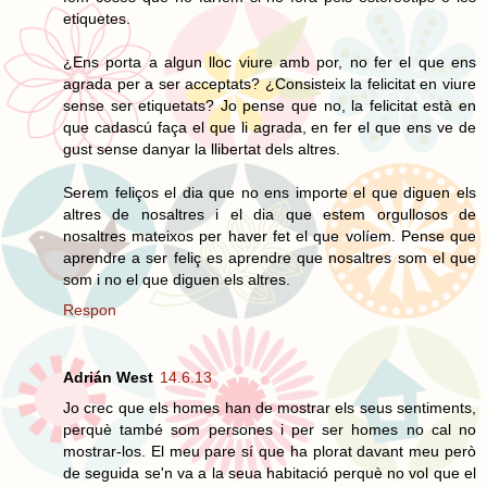
etiquetes.
¿Ens porta a algun lloc viure amb por, no fer el que ens
agrada per a ser acceptats? ¿Consisteix la felicitat en viure
sense ser etiquetats? Jo pense que no, la felicitat està en
que cadascú faça el que li agrada, en fer el que ens ve de
gust sense danyar la llibertat dels altres.
Serem feliços el dia que no ens importe el que diguen els
altres de nosaltres i el dia que estem orgullosos de
nosaltres mateixos per haver fet el que volíem. Pense que
aprendre a ser feliç es aprendre que nosaltres som el que
som i no el que diguen els altres.
Respon
Adrián West
14.6.13
Jo crec que els homes han de mostrar els seus sentiments,
perquè també som persones i per ser homes no cal no
mostrar-los. El meu pare sí que ha plorat davant meu però
de seguida se'n va a la seua habitació perquè no vol que el