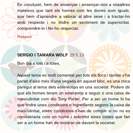
En conclusió, hem de ensenyar i ensenyar-nos a nosaltres
mateixos que tant els homes com les dones som iguals,
que hem d'aprendre a valorar al altre sexe i a tractar-ho
amb respecte i no tindre un sentiment de superioritat,
comprendre-lo i fer-ho respectar.
Respon
SERGIO I TAMARA WOLF
29.5.13
Bon dia a tots i a totes,
Aquest tema es molt comentat per tots els llocs i també s'ha
parlat d'això més d'una vegada en aquest bloc, es una mica
paregut al tema dels estereotips en una societat. Podem dir
que els homes tenen un estereotip a seguir o una caixa de
masculinitat com diu Tony Porter. Per a ser un home hi ha
que tindre unes condicions o ingredients segons la caixa de
masculinitat, eixes condicions s'han de complir si no no es
consideraria com un home i sobretot eixes coses que fan
ser a un home han de mostrar-se davant la societat.