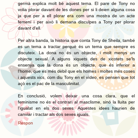
germà explica molt bé aquest tema. El pare de Tony no
volia plorar davant de les dones per si li deien alguna cosa
ja que per a ell plorar era com una mostra de un acte
femení i per això li demana disculpes a Tony per plorar
davant d'ell.
Per altra banda, la historia que conta Tony de Sheila, també
es un tema a tractar perquè és un tema que sempre es
discuteix. La dona no és un objecte, i molt menys un
objecte sexual. A alguns xiquets des de xicotets se'ls
ensenya que la dona és un objecte, que és inferior a
l'home, que es més dèbil que els homes i moltes més coses
i aquests xics, com diu Tony en el vídeo, es pensen que tot
açò es el pac de la masculinitat.
En conclusió, volem deixar una cosa clara, que el
feminisme no és el contrari al masclisme, sinó la lluita per
l'igualat en els dos sexes. Aquestes idees haurien de
canviar i tractar als dos sexes iguals.
Respon