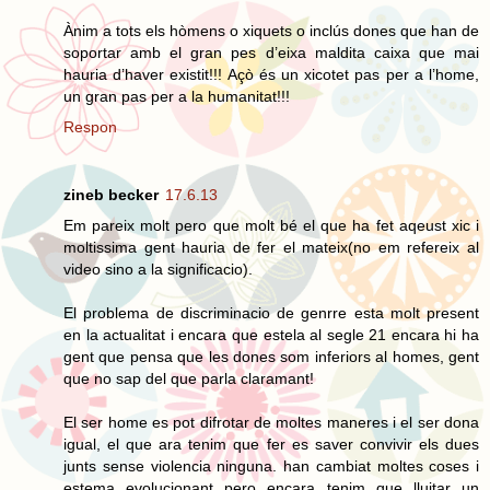
Ànim a tots els hòmens o xiquets o inclús dones que han de
soportar amb el gran pes d’eixa maldita caixa que mai
hauria d’haver existit!!! Açò és un xicotet pas per a l’home,
un gran pas per a la humanitat!!!
Respon
zineb becker
17.6.13
Em pareix molt pero que molt bé el que ha fet aqeust xic i
moltissima gent hauria de fer el mateix(no em refereix al
video sino a la significacio).
El problema de discriminacio de genrre esta molt present
en la actualitat i encara que estela al segle 21 encara hi ha
gent que pensa que les dones som inferiors al homes, gent
que no sap del que parla claramant!
El ser home es pot difrotar de moltes maneres i el ser dona
igual, el que ara tenim que fer es saver convivir els dues
junts sense violencia ninguna. han cambiat moltes coses i
estema evolucionant pero encara tenim que lluitar un