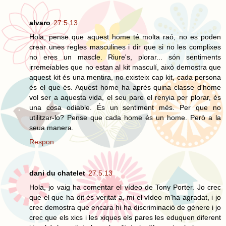
alvaro
27.5.13
Hola, pense que aquest home té molta raó, no es poden
crear unes regles masculines i dir que si no les complixes
no eres un mascle. Riure's, plorar... són sentiments
irremeiables que no estan al kit masculí, això demostra que
aquest kit és una mentira, no existeix cap kit, cada persona
és el que és. Aquest home ha aprés quina classe d'home
vol ser a aquesta vida, el seu pare el renyia per plorar, és
una cosa odiable. És un sentiment més. Per que no
utilitzar-lo? Pense que cada home és un home. Però a la
seua manera.
Respon
dani du chatelet
27.5.13
Hola, jo vaig ha comentar el vídeo de Tony Porter. Jo crec
que el que ha dit és veritat a, mi el vídeo m'ha agradat, i jo
crec demostra que encara hi ha discriminació de génere i jo
crec que els xics i les xiques els pares les eduquen diferent