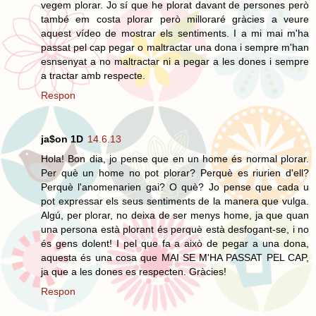
vegem plorar. Jo sí que he plorat davant de persones però
també em costa plorar però milloraré gràcies a veure
aquest vídeo de mostrar els sentiments. I a mi mai m'ha
passat pel cap pegar o maltractar una dona i sempre m'han
esnsenyat a no maltractar ni a pegar a les dones i sempre
a tractar amb respecte.
Respon
ja$on 1D
14.6.13
Hola! Bon dia, jo pense que en un home és normal plorar.
Per què un home no pot plorar? Perquè es riurien d'ell?
Perquè l'anomenarien gai? O què? Jo pense que cada u
pot expressar els seus sentiments de la manera que vulga.
Algú, per plorar, no deixa de ser menys home, ja que quan
una persona està plorant és perquè està desfogant-se, i no
és gens dolent! I pel que fa a això de pegar a una dona,
aquesta és una cosa que MAI SE M'HA PASSAT PEL CAP,
ja que a les dones es respecten. Gràcies!
Respon