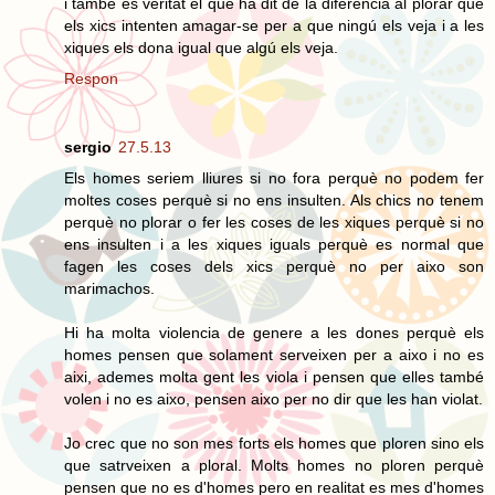
i també és veritat el que ha dit de la diferencia al plorar que
els xics intenten amagar-se per a que ningú els veja i a les
xiques els dona igual que algú els veja.
Respon
sergio
27.5.13
Els homes seriem lliures si no fora perquè no podem fer
moltes coses perquè si no ens insulten. Als chics no tenem
perquè no plorar o fer les coses de les xiques perquè si no
ens insulten i a les xiques iguals perquè es normal que
fagen les coses dels xics perquè no per aixo son
marimachos.
Hi ha molta violencia de genere a les dones perquè els
homes pensen que solament serveixen per a aixo i no es
aixi, ademes molta gent les viola i pensen que elles també
volen i no es aixo, pensen aixo per no dir que les han violat.
Jo crec que no son mes forts els homes que ploren sino els
que satrveixen a ploral. Molts homes no ploren perquè
pensen que no es d'homes pero en realitat es mes d'homes