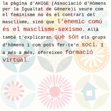
la pàgina d'A
HIGE (Associació d'Hòmens
per la Igualtat de Gènere)i veure com
el feminisme no és el contrari del
l'enemic comú
masclisme, sinó que
és el masclisme-sexisme
.
Allà
què són
també t'explicaran
els grups
soci
d'hòmens i com pots f
er-te'n
. I
formació
a més a més, ofereixen
virtual
.