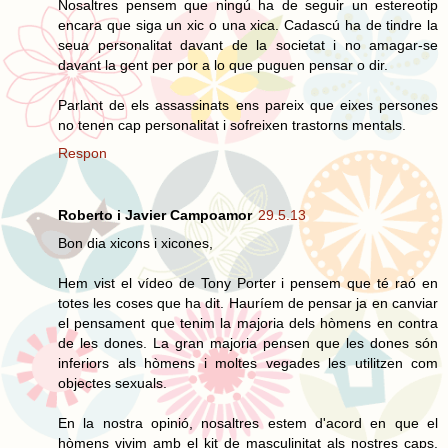
Nosaltres pensem que ningú ha de seguir un estereotip
encara que siga un xic o una xica. Cadascú ha de tindre la
seua personalitat davant de la societat i no amagar-se
davant la gent per por a lo que puguen pensar o dir.
Parlant de els assassinats ens pareix que eixes persones
no tenen cap personalitat i sofreixen trastorns mentals.
Respon
Roberto i Javier Campoamor
29.5.13
Bon dia xicons i xicones,
Hem vist el vídeo de Tony Porter i pensem que té raó en
totes les coses que ha dit. Hauríem de pensar ja en canviar
el pensament que tenim la majoria dels hòmens en contra
de les dones. La gran majoria pensen que les dones són
inferiors als hòmens i moltes vegades les utilitzen com
objectes sexuals.
En la nostra opinió, nosaltres estem d'acord en que el
hòmens vivim amb el kit de masculinitat als nostres caps.