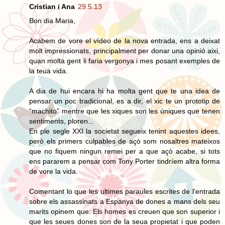
Cristian i Ana
29.5.13
Bon dia Maria,
Acabem de vore el vídeo de la nova entrada, ens a deixat
molt impressionats, principalment per donar una opinió aixi,
quan molta gent li faria vergonya i mes posant exemples de
la teua vida.
A dia de hui encara hi ha molta gent que te una idea de
pensar un poc tradicional, es a dir, el xic te un prototip de
“machito” mentre que les xiques son les úniques que tenen
sentiments, ploren...
En ple segle XXI la societat segueix tenint aquestes idees,
però els primers culpables de açò som nosaltres mateixos
que no fiquem ningun remei per a que açò acabe, si tots
ens pararem a pensar com Tony Porter tindríem altra forma
de vore la vida.
Comentant lo que les ultimes paraules escrites de l'entrada
sobre els assassinats a Espanya de dones a mans dels seu
marits opinem que: Els homes es creuen que son superior i
que les seues dones son de la seua propietat i que poden