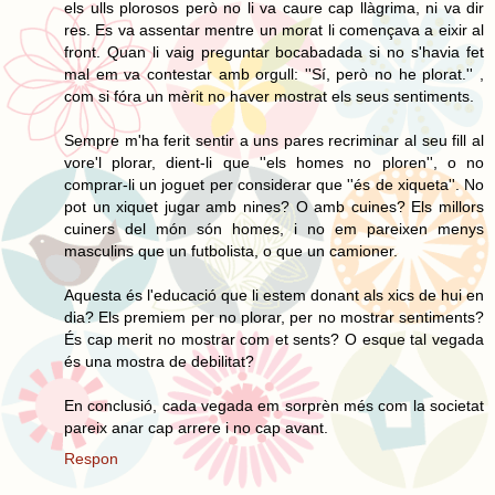
els ulls plorosos però no li va caure cap llàgrima, ni va dir
res. Es va assentar mentre un morat li començava a eixir al
front. Quan li vaig preguntar bocabadada si no s'havia fet
mal em va contestar amb orgull: ''Sí, però no he plorat.'' ,
com si fóra un mèrit no haver mostrat els seus sentiments.
Sempre m'ha ferit sentir a uns pares recriminar al seu fill al
vore'l plorar, dient-li que ''els homes no ploren'', o no
comprar-li un joguet per considerar que ''és de xiqueta''. No
pot un xiquet jugar amb nines? O amb cuines? Els millors
cuiners del món són homes, i no em pareixen menys
masculins que un futbolista, o que un camioner.
Aquesta és l'educació que li estem donant als xics de hui en
dia? Els premiem per no plorar, per no mostrar sentiments?
És cap merit no mostrar com et sents? O esque tal vegada
és una mostra de debilitat?
En conclusió, cada vegada em sorprèn més com la societat
pareix anar cap arrere i no cap avant.
Respon