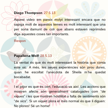
Diego Thompson
27.5.13
Aquest video em pareix molyt interesant encara que no
sapiga molt de aquestos temes es molt interesant que una
per sona damunt de colr que abans estaven reprimides
diga aquestes coses tan importants.
Respon
Papallona Wolf
28.5.13
La veritat és que és molt interessant la història que conta
este xic. A més, les seues experiències són prou dures,
quan he escoltat l’anècdota de Sheila m’he quedat
bocabadat.
I el pitjor es que és cert, l’educació va així. Les accions que
mostren afecte són generalment catalogades com “de
xiques” i les que mostren hostilitat o falta de sentiments són
“de xics”. Si un xiquet plora el més normal és que li diguen:
No plores! Sé un home!