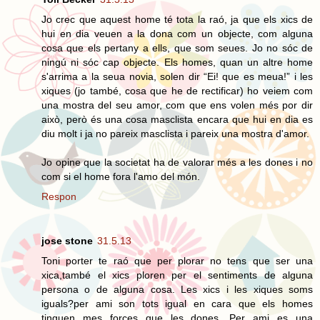
Jo crec que aquest home té tota la raó, ja que els xics de
hui en dia veuen a la dona com un objecte, com alguna
cosa que els pertany a ells, que som seues. Jo no sóc de
ningú ni sóc cap objecte. Els homes, quan un altre home
s'arrima a la seua novia, solen dir “Ei! que es meua!” i les
xiques (jo també, cosa que he de rectificar) ho veiem com
una mostra del seu amor, com que ens volen més por dir
això, però és una cosa masclista encara que hui en dia es
diu molt i ja no pareix masclista i pareix una mostra d'amor.
Jo opine que la societat ha de valorar més a les dones i no
com si el home fora l'amo del món.
Respon
jose stone
31.5.13
Toni porter te raó que per plorar no tens que ser una
xica,també el xics ploren per el sentiments de alguna
persona o de alguna cosa. Les xics i les xiques soms
iguals?per ami son tots igual en cara que els homes
tinguen mes forçes que les dones. Per ami es una