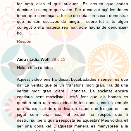
fer amb elles el que vulguen. Es creuen que poden
dominar-la sempre que volen. Per a canviar açò les dones
tenen que començar a fer-se de notar en casa i demostrar
que no son esclaves de ningú. I sobre tot si te algun
conegut o ella mateixa rep maltracte hauria de denunciar-
ho.
Respon
Aida i Lidia Wolf
29.5.13
Hola a tots i a totes.
Aquest vídeo ens ha deixat bocabadades i sense res que
dir. La veritat que té un transfons molt gran. Ha dit una
veritat molt gran ,clara i concisa. La societat encara
continua sent masclista i està fent que els homes es
queden amb una mala idea de les dones, com l'exemple
que ha explicat de que diria un xiquet que li digueren has
jugat com una noia, el xiquet ha respòs que li
destruiria...però quina resposta és aquesta? Més voldria ell
ser una dona xe! D'aquesta manera es menysprea a la