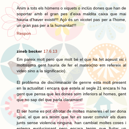
Ànim a tots els hòmens o xiquets o inclús dones que han de
soportar amb el gran pes d’eixa maldita caixa que mai
hauria d’haver existit!!! Açò és un xicotet pas per a l’home,
un gran pas per a la humanitat!!!
Respon
zineb becker
17.6.13
Em pareix molt pero que molt bé el que ha fet aqeust xic i
moltissima gent hauria de fer el mateix(no em refereix al
video sino a la significacio).
El problema de discriminacio de genrre esta molt present
en la actualitat i encara que estela al segle 21 encara hi ha
gent que pensa que les dones som inferiors al homes, gent
que no sap del que parla claramant!
El ser home es pot difrotar de moltes maneres i el ser dona
igual, el que ara tenim que fer es saver convivir els dues
junts sense violencia ninguna. han cambiat moltes coses i
estema evolucionant pero encara tenim que lluitar un