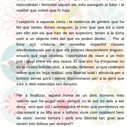
masculinitat i feminitat siguen els més pareguts al futur i la
realitat que volem que hi haja.
I respecte a aquesta caixa i la violència de gènere que ha
fet que tantes dones muiguen, jo crec que que tot a vore
per ells són els que han de ser superiors, tenen a la dona
com a un objecte més del que es poden desfer, ... Per al
futur açò s’hauria de remediar impartint classes
afectivosexuals per a que els postres descendents tinguen,
encara que siga xicoteta, l’oportunitat de viure a un món
just i igual entre els dos sexos. El que ens ha d’importar no
és la nostra felicitat sinó, a banda, defensar el que realment
volem que es faça realitat, una llibertat total i absoluta per a
tothom sense pors i sense discriminació per a la gent que
s’en ix dels esterotips tan danyins.
Per a finalitzar, aquest home és un dels hòmens més
valents que he pogut vore, perquè no té por no sols a ser
dona, sinó que vol i aconseguirà el món que permetisca no
únicament a sa filla sinó a tothom viure com realment hem
de viure: sense temors i amb una llibertat tan gran que
serem tots felinos per sempre!!!