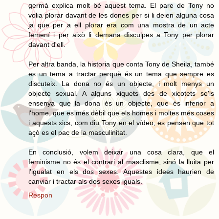
germà explica molt bé aquest tema. El pare de Tony no
volia plorar davant de les dones per si li deien alguna cosa
ja que per a ell plorar era com una mostra de un acte
femení i per això li demana disculpes a Tony per plorar
davant d'ell.
Per altra banda, la historia que conta Tony de Sheila, també
es un tema a tractar perquè és un tema que sempre es
discuteix. La dona no és un objecte, i molt menys un
objecte sexual. A alguns xiquets des de xicotets se'ls
ensenya que la dona és un objecte, que és inferior a
l'home, que es més dèbil que els homes i moltes més coses
i aquests xics, com diu Tony en el vídeo, es pensen que tot
açò es el pac de la masculinitat.
En conclusió, volem deixar una cosa clara, que el
feminisme no és el contrari al masclisme, sinó la lluita per
l'igualat en els dos sexes. Aquestes idees haurien de
canviar i tractar als dos sexes iguals.
Respon