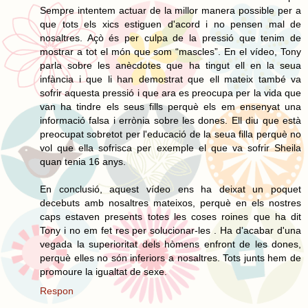
Sempre intentem actuar de la millor manera possible per a
que tots els xics estiguen d'acord i no pensen mal de
nosaltres. Açò és per culpa de la pressió que tenim de
mostrar a tot el món que som “mascles”. En el vídeo, Tony
parla sobre les anècdotes que ha tingut ell en la seua
infància i que li han demostrat que ell mateix també va
sofrir aquesta pressió i que ara es preocupa per la vida que
van ha tindre els seus fills perquè els em ensenyat una
informació falsa i errònia sobre les dones. Ell diu que està
preocupat sobretot per l'educació de la seua filla perquè no
vol que ella sofrisca per exemple el que va sofrir Sheila
quan tenia 16 anys.
En conclusió, aquest vídeo ens ha deixat un poquet
decebuts amb nosaltres mateixos, perquè en els nostres
caps estaven presents totes les coses roines que ha dit
Tony i no em fet res per solucionar-les . Ha d'acabar d'una
vegada la superioritat dels hòmens enfront de les dones,
perquè elles no són inferiors a nosaltres. Tots junts hem de
promoure la igualtat de sexe.
Respon