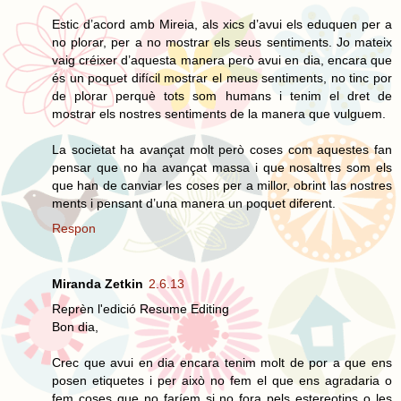
Estic d’acord amb Mireia, als xics d’avui els eduquen per a
no plorar, per a no mostrar els seus sentiments. Jo mateix
vaig créixer d’aquesta manera però avui en dia, encara que
és un poquet difícil mostrar el meus sentiments, no tinc por
de plorar perquè tots som humans i tenim el dret de
mostrar els nostres sentiments de la manera que vulguem.
La societat ha avançat molt però coses com aquestes fan
pensar que no ha avançat massa i que nosaltres som els
que han de canviar les coses per a millor, obrint las nostres
ments i pensant d’una manera un poquet diferent.
Respon
Miranda Zetkin
2.6.13
Reprèn l'edició Resume Editing
Bon dia,
Crec que avui en dia encara tenim molt de por a que ens
posen etiquetes i per això no fem el que ens agradaria o
fem coses que no faríem si no fora pels estereotips o les