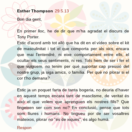
Esther Thompson
29.5.13
Bon dia gent,
En primer lloc, he de dir que m'ha agradat el discurs de
Tony Porter.
Estic d'acord amb tot allò que ha dit en el vídeo sobre el kit
de masculinitat i tot el que comporta per als xics, encara
que mai l'entendré, ni eixe comportament entre ells, el
ocultar els seus sentiments, ni res. Tots hem de ser i fer el
que vulguem, no tenim per què suportar cap pressió del
nostre grup, ja siga amics, o família. Per què no plorar si el
cor t'ho demana?
Estic ja un poquet farta de tanta bogeria, no deuria d'haver
en aquest temps encara tant de masclisme, de veritat és
això el que volem que aprenguen els nostres fills? Que
fingeixen ser com son no? En conclusió, pense que tots
som lliures i humans. No tingueu por de ser vosaltres
mateixos, plorar no “és de xiques", és algo humà.
Respon