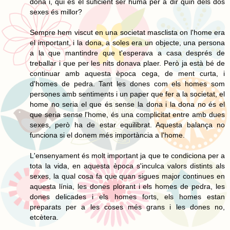
dona i, qui és el suficient ser humà per a dir quin dels dos
sexes és millor?
Sempre hem viscut en una societat masclista on l'home era
el important, i la dona, a soles era un objecte, una persona
a la que mantindre que t'esperava a casa després de
treballar i que per les nits donava plaer. Però ja està bé de
continuar amb aquesta època cega, de ment curta, i
d'homes de pedra. Tant les dones com els homes som
persones amb sentiments i un paper que fer a la societat, el
home no seria el que és sense la dona i la dona no és el
que seria sense l'home, és una complicitat entre amb dues
sexes, però ha de estar equilibrat. Aquesta balança no
funciona si el donem més importància a l'home.
L'ensenyament és molt important ja que te condiciona per a
tota la vida, en aquesta època s'inculca valors distints als
sexes, la qual cosa fa que quan sigues major continues en
aquesta línia, les dones plorant i els homes de pedra, les
dones delicades i els homes forts, els homes estan
preparats per a les coses més grans i les dones no,
etcètera.