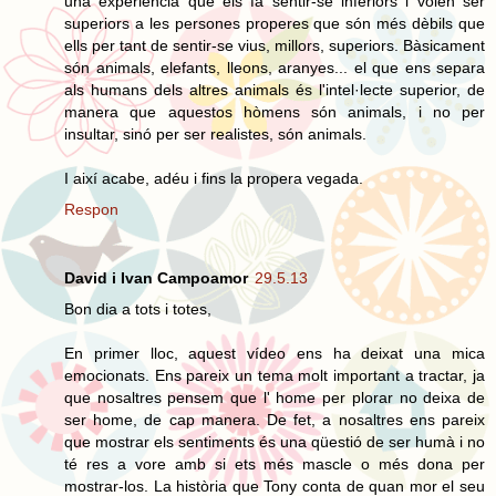
una experiència que els fa sentir-se inferiors i volen ser
superiors a les persones properes que són més dèbils que
ells per tant de sentir-se vius, millors, superiors. Bàsicament
són animals, elefants, lleons, aranyes... el que ens separa
als humans dels altres animals és l'intel·lecte superior, de
manera que aquestos hòmens són animals, i no per
insultar, sinó per ser realistes, són animals.
I així acabe, adéu i fins la propera vegada.
Respon
David i Ivan Campoamor
29.5.13
Bon dia a tots i totes,
En primer lloc, aquest vídeo ens ha deixat una mica
emocionats. Ens pareix un tema molt important a tractar, ja
que nosaltres pensem que l' home per plorar no deixa de
ser home, de cap manera. De fet, a nosaltres ens pareix
que mostrar els sentiments és una qüestió de ser humà i no
té res a vore amb si ets més mascle o més dona per
mostrar-los. La història que Tony conta de quan mor el seu