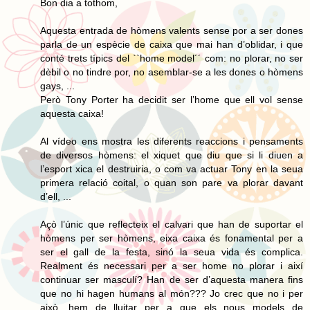
Bon dia a tothom,
Aquesta entrada de hòmens valents sense por a ser dones
parla de un espècie de caixa que mai han d’oblidar, i que
conté trets típics del ``home model´´ com: no plorar, no ser
dèbil o no tindre por, no asemblar-se a les dones o hòmens
gays, ...
Però Tony Porter ha decidit ser l’home que ell vol sense
aquesta caixa!
Al vídeo ens mostra les diferents reaccions i pensaments
de diversos hòmens: el xiquet que diu que si li diuen a
l’esport xica el destruiria, o com va actuar Tony en la seua
primera relació coital, o quan son pare va plorar davant
d’ell, ...
Açò l’únic que reflecteix el calvari que han de suportar el
hòmens per ser hòmens, eixa caixa és fonamental per a
ser el gall de la festa, sinó la seua vida és complica.
Realment és necessari per a ser home no plorar i així
continuar ser masculí? Han de ser d’aquesta manera fins
que no hi hagen humans al món??? Jo crec que no i per
això, hem de lluitar per a que els nous models de