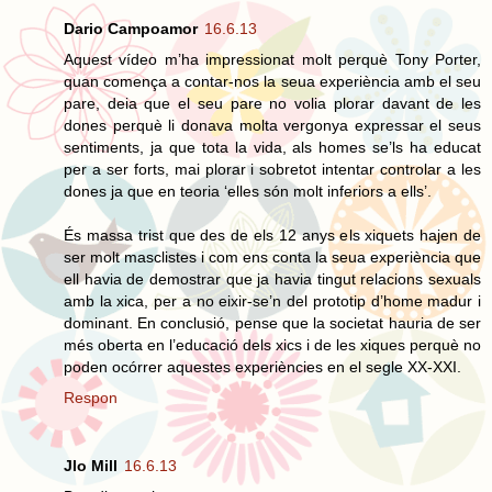
Dario Campoamor
16.6.13
Aquest vídeo m’ha impressionat molt perquè Tony Porter,
quan comença a contar-nos la seua experiència amb el seu
pare, deia que el seu pare no volia plorar davant de les
dones perquè li donava molta vergonya expressar el seus
sentiments, ja que tota la vida, als homes se’ls ha educat
per a ser forts, mai plorar i sobretot intentar controlar a les
dones ja que en teoria ‘elles són molt inferiors a ells’.
És massa trist que des de els 12 anys els xiquets hajen de
ser molt masclistes i com ens conta la seua experiència que
ell havia de demostrar que ja havia tingut relacions sexuals
amb la xica, per a no eixir-se’n del prototip d’home madur i
dominant. En conclusió, pense que la societat hauria de ser
més oberta en l’educació dels xics i de les xiques perquè no
poden ocórrer aquestes experiències en el segle XX-XXI.
Respon
Jlo Mill
16.6.13