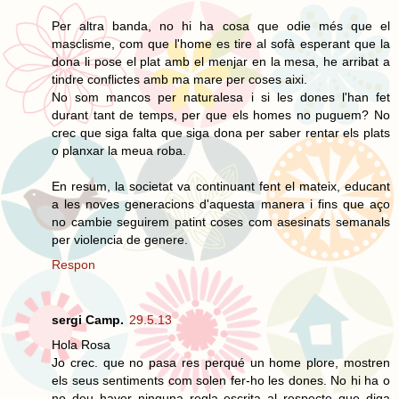
Per altra banda, no hi ha cosa que odie més que el
masclisme, com que l'home es tire al sofà esperant que la
dona li pose el plat amb el menjar en la mesa, he arribat a
tindre conflictes amb ma mare per coses aixi.
No som mancos per naturalesa i si les dones l'han fet
durant tant de temps, per que els homes no puguem? No
crec que siga falta que siga dona per saber rentar els plats
o planxar la meua roba.
En resum, la societat va continuant fent el mateix, educant
a les noves generacions d'aquesta manera i fins que aço
no cambie seguirem patint coses com asesinats semanals
per violencia de genere.
Respon
sergi Camp.
29.5.13
Hola Rosa
Jo crec. que no pasa res perqué un home plore, mostren
els seus sentiments com solen fer-ho les dones. No hi ha o
no deu haver ninguna regla escrita al respecte que diga