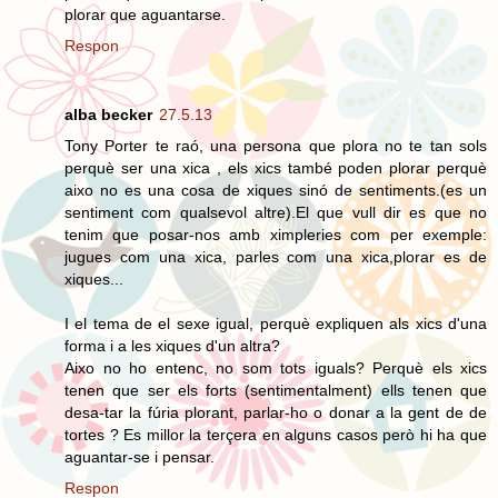
plorar que aguantarse.
Respon
alba becker
27.5.13
Tony Porter te raó, una persona que plora no te tan sols
perquè ser una xica , els xics també poden plorar perquè
aixo no es una cosa de xiques sinó de sentiments.(es un
sentiment com qualsevol altre).El que vull dir es que no
tenim que posar-nos amb ximpleries com per exemple:
jugues com una xica, parles com una xica,plorar es de
xiques...
I el tema de el sexe igual, perquè expliquen als xics d'una
forma i a les xiques d'un altra?
Aixo no ho entenc, no som tots iguals? Perquè els xics
tenen que ser els forts (sentimentalment) ells tenen que
desa-tar la fúria plorant, parlar-ho o donar a la gent de de
tortes ? Es millor la terçera en alguns casos però hi ha que
aguantar-se i pensar.
Respon