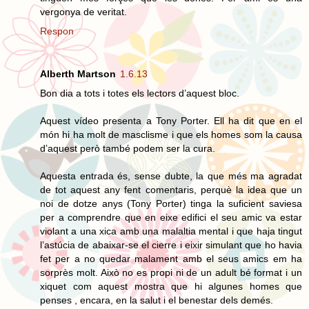
vergonya de veritat.
Respon
Alberth Martson
1.6.13
Bon dia a tots i totes els lectors d’aquest bloc.
Aquest vídeo presenta a Tony Porter. Ell ha dit que en el
món hi ha molt de masclisme i que els homes som la causa
d’aquest però també podem ser la cura.
Aquesta entrada és, sense dubte, la que més ma agradat
de tot aquest any fent comentaris, perquè la idea que un
noi de dotze anys (Tony Porter) tinga la suficient saviesa
per a comprendre que en eixe edifici el seu amic va estar
violant a una xica amb una malaltia mental i que haja tingut
l’astúcia de abaixar-se el cierre i eixir simulant que ho havia
fet per a no quedar malament amb el seus amics em ha
sorprès molt. Això no es propi ni de un adult bé format i un
xiquet com aquest mostra que hi algunes homes que
penses , encara, en la salut i el benestar dels demés.