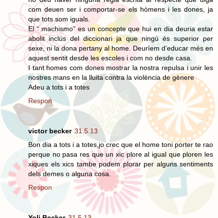
com deuen ser i comportar-se els hòmens i les dones, ja
que tots som iguals.
El “ machismo” es un concepte que hui en dia deuria estar
abolit inclús del diccionari ja que ningú és superior per
sexe, ni la dona pertany al home. Deuríem d’educar més en
aquest sentit desde les escoles i com no desde casa.
I tant homes com dones mostrar la nostra repulsa i unir les
nostres mans en la lluita contra la violència de gènere
Adeu a tots i a totes
Respon
victor becker
31.5.13
Bon dia a tots i a totes,jo crec que el home toni porter te rao
perque no pasa res que un xic plore al igual que ploren les
xiques els xics tambe podem plorar per alguns sentiments
dels demes o alguna cosa.
Respon
Yoli Becker
31.5.13