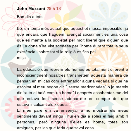
John Mozzoni
29.5.13
Bon dia a tots,
Bé, un tema més actual que aquest et massa impossible, ja
que encara que haguem avançat socialment és una cosa
que es manté a la societat per molt liberal que diguen que
és.La dona s'ha vist sotmesa per l'home durant tota la seua
existència i sobre tot si la religió es fica pel
mitja.
La educació que rebrem els homes es totalment diferent e
inconscientment nosaltres transmetem aquesta manera de
pensar, en mi cas com entrenador alguna vegada si que he
escoltat al meu segon dir “ sense mariconades” o jo mateix
dir “xuta el baló com un home” i després assabentar-me del
que estava fent sense adonar-me en compte del que
estava inculcant als xiquets.
El meu pare em va ensenyar a no mostrar els meus
sentiments davant ningú i hui en dia a soles el faig amb 4
persones, però ninguna d'elles es home, totes son
amigues, per les que faria qualsevol cosa.