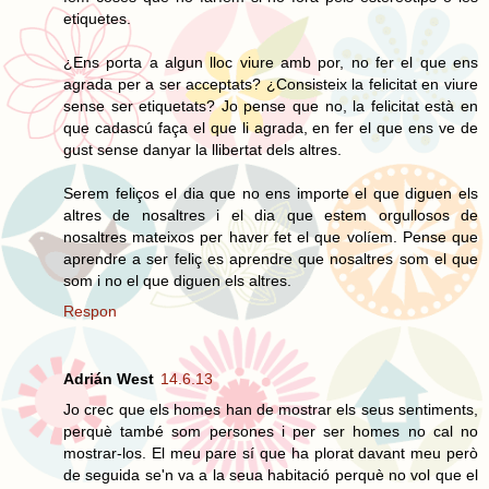
etiquetes.
¿Ens porta a algun lloc viure amb por, no fer el que ens
agrada per a ser acceptats? ¿Consisteix la felicitat en viure
sense ser etiquetats? Jo pense que no, la felicitat està en
que cadascú faça el que li agrada, en fer el que ens ve de
gust sense danyar la llibertat dels altres.
Serem feliços el dia que no ens importe el que diguen els
altres de nosaltres i el dia que estem orgullosos de
nosaltres mateixos per haver fet el que volíem. Pense que
aprendre a ser feliç es aprendre que nosaltres som el que
som i no el que diguen els altres.
Respon
Adrián West
14.6.13
Jo crec que els homes han de mostrar els seus sentiments,
perquè també som persones i per ser homes no cal no
mostrar-los. El meu pare sí que ha plorat davant meu però
de seguida se'n va a la seua habitació perquè no vol que el