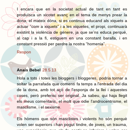
I encara que en la societat actual de tant en tant es
produïsca un xicotet avanç en el tema de menys prear la
dona, el mateix dóna, si es continua educand als xiquets a
actuar “com a xiquets” i a les xiquetes, el propi, continuarà
existint la violència de gènere, ja que se’ns educa perquè,
al cap i a la fi, estiguem en una constant baralla, i en
constant pressió per perdre la nostra “homenia”.
Respon
Anais Bebel
28.5.13
Hola a tots i totes les bloggers i bloggeres, podria tornar a
soltar la parrafada que comentí fa temps a l'entrada del dia
de la dona, amb tot açò de l'esponja de la llei i aquestes
coses, però preferisc ser original. Ja sabeu, qui haja llegit
els meus comentaris, el molt que odie l'androcentrisme, el
masclisme, i el sexisme.
Els hòmens que són masclistes i violents ho són perquè
volen ser superiors i han pogut tindre, de joves, un trauma,