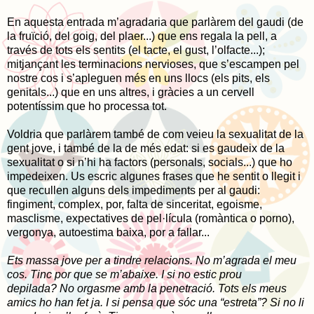
En aquesta entrada m’agradaria que parlàrem del gaudi (de
la fruïció, del goig, del plaer...) que ens regala la pell, a
través de tots els sentits (el tacte, el gust, l’olfacte...);
mitjançant les terminacions nervioses, que s’escampen pel
nostre cos i s’apleguen més en uns llocs (els pits, els
genitals...) que en uns altres, i gràcies a un cervell
potentíssim que ho processa tot.
Voldria que parlàrem també de com veieu la sexualitat de la
gent jove, i també de la de més edat: si es gaudeix de la
sexualitat o si n’hi ha factors (personals, socials...) que ho
impedeixen. Us escric algunes frases que he sentit o llegit i
que recullen alguns dels impediments per al gaudi:
fingiment, complex, por, falta de sinceritat, egoisme,
masclisme, expectatives de pel·lícula (romàntica o porno),
vergonya, autoestima baixa, por a fallar...
Ets massa jove per a tindre relacions. No m’agrada el meu
cos. Tinc por que se m’abaixe. I si no estic prou
depilada? No orgasme amb la penetració. Tots els meus
amics ho han fet ja. I si pensa que sóc una “estreta”? Si no li