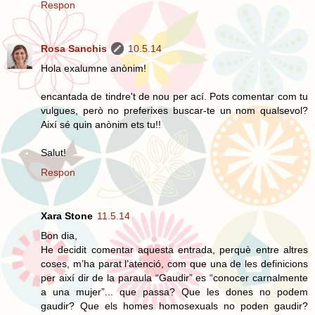
Respon
Rosa Sanchis
10.5.14
Hola exalumne anònim!
encantada de tindre't de nou per ací. Pots comentar com tu
vulgues, però no preferixes buscar-te un nom qualsevol?
Així sé quin anònim ets tu!!
Salut!
Respon
Xara Stone
11.5.14
Bon dia,
He decidit comentar aquesta entrada, perquè entre altres
coses, m’ha parat l’atenció, com que una de les definicions
per així dir de la paraula “Gaudir” es “conocer carnalmente
a una mujer”... que passa? Que les dones no podem
gaudir? Que els homes homosexuals no poden gaudir?