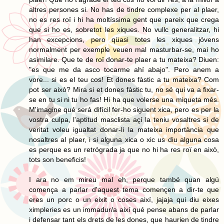
altres persones si. No has de tindre complexe per al plaer,
no es res roï i hi ha moltíssima gent que pareix que crega
que si ho es, sobretot les xiques. No vullc generalitzar, hi
han excepcions, pero qüasi totes les xiques jóvens
normalment per exemple veuen mal masturbar-se, mai ho
asimilare. Que te de roï donar-te plaer a tu mateixa? Diuen:
"es que me da asco tocarme ahí abajo". Pero anem a
vore... si es el teu cos! Et dones fàstic a tu mateixa? Com
pot ser això? Mira si et dones fàstic tu, no sé qui va a fixar-
se en tu si ni tu ho fas! Hi ha que volerse una miqueta més.
M'imagine qué será difícil fer-ho siguent xica, pero es per la
vostra culpa, l'aptitud masclista açí la teniu vosaltres si de
veritat voleu igualtat donar-li la mateixa importància que
nosaltres al plaer, i si alguna xica o xic us diu alguna cosa
es perque es un retrógrada ja que no hi ha res roï en això,
tots son beneficis!
I ara no em mireu mal eh, perque també quan algú
comença a parlar d'aquest tema començen a dir-te que
eres un porc o un eixit o coses així, jajaja qui diu eixes
ximpleries es un immadur/a així qué pense abans de parlar
i defensar tant els drets de les dones, que haurien de tindre