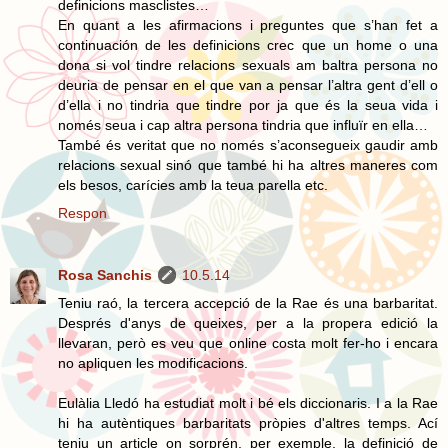
definicions masclistes…
En quant a les afirmacions i preguntes que s’han fet a
continuación de les definicions crec que un home o una
dona si vol tindre relacions sexuals am baltra persona no
deuria de pensar en el que van a pensar l’altra gent d’ell o
d’ella i no tindria que tindre por ja que és la seua vida i
només seua i cap altra persona tindria que influïr en ella…
També és veritat que no només s’aconsegueix gaudir amb
relacions sexual sinó que també hi ha altres maneres com
els besos, carícies amb la teua parella etc.
Respon
Rosa Sanchis
10.5.14
Teniu raó, la tercera accepció de la Rae és una barbaritat.
Després d'anys de queixes, per a la propera edició la
llevaran, però es veu que online costa molt fer-ho i encara
no apliquen les modificacions.
Eulàlia Lledó ha estudiat molt i bé els diccionaris. I a la Rae
hi ha autèntiques barbaritats pròpies d'altres temps. Ací
teniu un article on sorprén, per exemple, la definició de