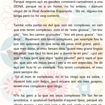
Perquè segons açò es gaudeix coneixent carnalment a una
DONA, perquè no a un home, no ho entenc, i damunt
vingut de la Real Acadèmia Espanyola... No se, digueu-me
boïga però no ho veig correcte.
També volia parlar-ne del que son els complexes, es cert
que tots tenim complexes, com el de “estic grossa”, “no tinc
pits”, “tinc les cames gruixudes”, “tinc els peus grans”, “soc
lletja”... Realment tots tenim complexes, per exemple fins fa
poc em queixava de que tenia els peus molt grans, però...
que mes dona, el meu besavi deia “quant mes grans tinguis
els peus, mes fàcil ho tens per a dormir-te en peu”, i pot ser
que hi haja gent que digui “quins peuots!” però saps el que
dic, que son els meus peus i per a mi son especials, he dit
açò per ficar-hi un exemple. Tots tenim complexes, el meu
pare sempre diu:
-Tot el mon te complexes, no hi ha ningú que es salve, i
damunt tots som lletjos, però encara així els mes guapos,
tenen mes complexes que ningú.
N’hi ha gent a la que els seus complexes l’hi fan fer-se
anorèxica, o qualsevol barbaritat d’aquest tipus, perquè els
afecta massa, i per això vaig a dir açò, cada u es com es,