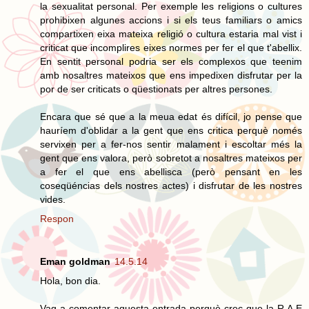
la sexualitat personal. Per exemple les religions o cultures
prohibixen algunes accions i si els teus familiars o amics
compartixen eixa mateixa religió o cultura estaria mal vist i
criticat que incomplires eixes normes per fer el que t'abellix.
En sentit personal podria ser els complexos que teenim
amb nosaltres mateixos que ens impedixen disfrutar per la
por de ser criticats o qüestionats per altres persones.
Encara que sé que a la meua edat és difícil, jo pense que
hauríem d'oblidar a la gent que ens critica perquè només
servixen per a fer-nos sentir malament i escoltar més la
gent que ens valora, però sobretot a nosaltres mateixos per
a fer el que ens abellisca (però pensant en les
coseqüéncias dels nostres actes) i disfrutar de les nostres
vides.
Respon
Eman goldman
14.5.14
Hola, bon dia.
Vag a comentar aquesta entrada perquè crec que la R.A.E