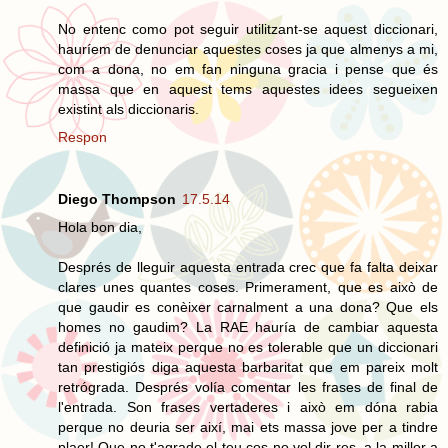
No entenc como pot seguir utilitzant-se aquest diccionari,
hauríem de denunciar aquestes coses ja que almenys a mi,
com a dona, no em fan ninguna gracia i pense que és
massa que en aquest tems aquestes idees segueixen
existint als diccionaris.
Respon
Diego Thompson
17.5.14
Hola bon dia,
Després de lleguir aquesta entrada crec que fa falta deixar
clares unes quantes coses. Primerament, que es això de
que gaudir es conèixer carnalment a una dona? Que els
homes no gaudim? La RAE hauría de cambiar aquesta
definició ja mateix perque no es tolerable que un diccionari
tan prestigiós diga aquesta barbaritat que em pareix molt
retrógrada. Després volía comentar les frases de final de
l'entrada. Son frases vertaderes i això em dóna rabia
perque no deuria ser així, mai ets massa jove per a tindre
plaer! Que no t'agrade el teu cos no vol dir res, a la millor a