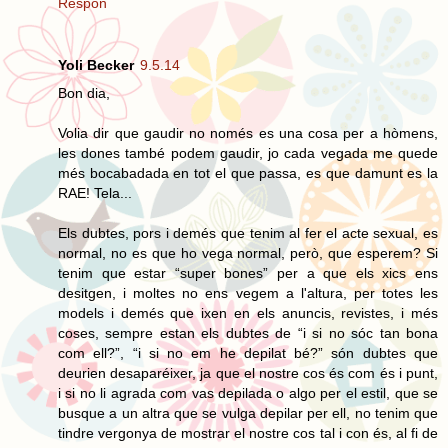
Respon
Yoli Becker
9.5.14
Bon dia,
Volia dir que gaudir no només es una cosa per a hòmens,
les dones també podem gaudir, jo cada vegada me quede
més bocabadada en tot el que passa, es que damunt es la
RAE! Tela...
Els dubtes, pors i demés que tenim al fer el acte sexual, es
normal, no es que ho vega normal, però, que esperem? Si
tenim que estar “super bones” per a que els xics ens
desitgen, i moltes no ens vegem a l'altura, per totes les
models i demés que ixen en els anuncis, revistes, i més
coses, sempre estan els dubtes de “i si no sóc tan bona
com ell?”, “i si no em he depilat bé?” són dubtes que
deurien desaparéixer, ja que el nostre cos és com és i punt,
i si no li agrada com vas depilada o algo per el estil, que se
busque a un altra que se vulga depilar per ell, no tenim que
tindre vergonya de mostrar el nostre cos tal i con és, al fi de