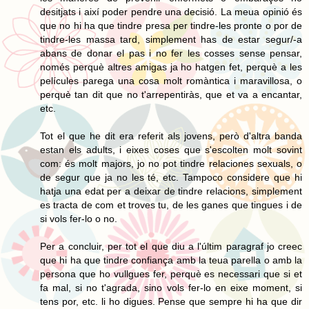
desitjats i així poder pendre una decisió. La meua opinió és
que no hi ha que tindre presa per tindre-les pronte o por de
tindre-les massa tard, simplement has de estar segur/-a
abans de donar el pas i no fer les cosses sense pensar,
només perquè altres amigas ja ho hatgen fet, perquè a les
películes parega una cosa molt romàntica i maravillosa, o
perquè tan dit que no t'arrepentiràs, que et va a encantar,
etc.
Tot el que he dit era referit als jovens, però d'altra banda
estan els adults, i eixes coses que s'escolten molt sovint
com: és molt majors, jo no pot tindre relaciones sexuals, o
de segur que ja no les té, etc. Tampoco considere que hi
hatja una edat per a deixar de tindre relacions, simplement
es tracta de com et troves tu, de les ganes que tingues i de
si vols fer-lo o no.
Per a concluir, per tot el que diu a l'últim paragraf jo creec
que hi ha que tindre confiança amb la teua parella o amb la
persona que ho vullgues fer, perquè es necessari que si et
fa mal, si no t'agrada, sino vols fer-lo en eixe moment, si
tens por, etc. li ho digues. Pense que sempre hi ha que dir