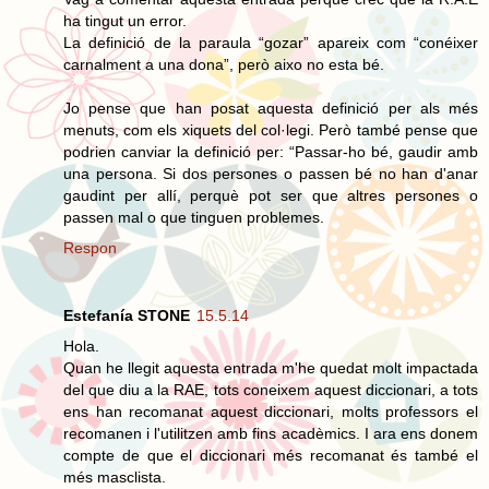
ha tingut un error.
La definició de la paraula “gozar” apareix com “conéixer
carnalment a una dona”, però aixo no esta bé.
Jo pense que han posat aquesta definició per als més
menuts, com els xiquets del col·legi. Però també pense que
podrien canviar la definició per: “Passar-ho bé, gaudir amb
una persona. Si dos persones o passen bé no han d'anar
gaudint per allí, perquè pot ser que altres persones o
passen mal o que tinguen problemes.
Respon
Estefanía STONE
15.5.14
Hola.
Quan he llegit aquesta entrada m'he quedat molt impactada
del que diu a la RAE, tots coneixem aquest diccionari, a tots
ens han recomanat aquest diccionari, molts professors el
recomanen i l'utilitzen amb fins acadèmics. I ara ens donem
compte de que el diccionari més recomanat és també el
més masclista.