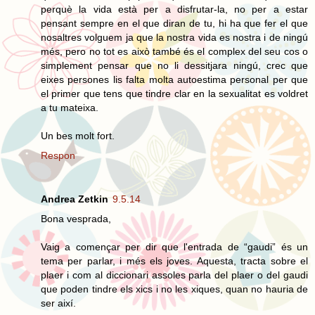
perquè la vida està per a disfrutar-la, no per a estar
pensant sempre en el que diran de tu, hi ha que fer el que
nosaltres volguem ja que la nostra vida es nostra i de ningú
més, pero no tot es això també és el complex del seu cos o
simplement pensar que no li dessitjara ningú, crec que
eixes persones lis falta molta autoestima personal per que
el primer que tens que tindre clar en la sexualitat es voldret
a tu mateixa.
Un bes molt fort.
Respon
Andrea Zetkin
9.5.14
Bona vesprada,
Vaig a començar per dir que l'entrada de “gaudi” és un
tema per parlar, i més els joves. Aquesta, tracta sobre el
plaer i com al diccionari assoles parla del plaer o del gaudi
que poden tindre els xics i no les xiques, quan no hauria de
ser així.