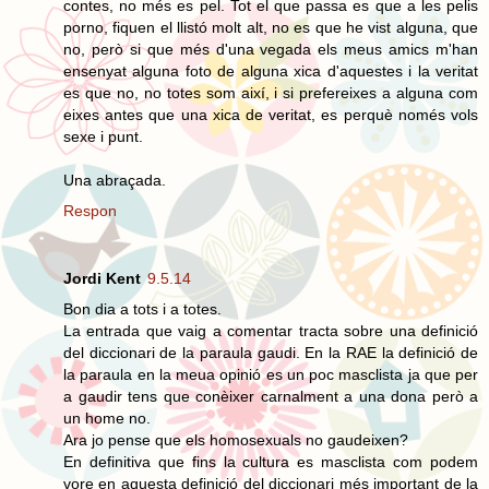
contes, no més es pel. Tot el que passa es que a les pelis
porno, fiquen el llistó molt alt, no es que he vist alguna, que
no, però si que més d'una vegada els meus amics m'han
ensenyat alguna foto de alguna xica d'aquestes i la veritat
es que no, no totes som així, i si prefereixes a alguna com
eixes antes que una xica de veritat, es perquè només vols
sexe i punt.
Una abraçada.
Respon
Jordi Kent
9.5.14
Bon dia a tots i a totes.
La entrada que vaig a comentar tracta sobre una definició
del diccionari de la paraula gaudi. En la RAE la definició de
la paraula en la meua opinió es un poc masclista ja que per
a gaudir tens que conèixer carnalment a una dona però a
un home no.
Ara jo pense que els homosexuals no gaudeixen?
En definitiva que fins la cultura es masclista com podem
vore en aquesta definició del diccionari més important de la