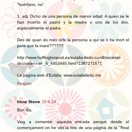
"huérfano, na".
1. adj. Dicho de una persona de menor edad: A quien se le
han muerto el padre y la madre o uno de los dos,
especialmente el padre.
Des de quan és més orfe la persona a qui se li ha mort el
pare que la mare??????
http://www.huffingtonpost.es/eulalia-lledo-cunill/societat-
diccionari-i-el-_b_4453445.html?1387271671
La pàgina web d'Eulàlia: www.eulalialledo.me
Respon
Irene Stone
10.5.14
Bon dia,
Vaig a comentar aquesta entrada perquè desde el
començament on he vist la foto de una pàgina de la ''Real