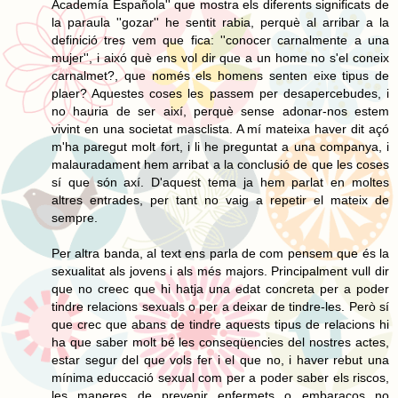
Academía Española'' que mostra els diferents significats de
la paraula ''gozar'' he sentit rabia, perquè al arribar a la
definició tres vem que fica: ''conocer carnalmente a una
mujer'', i aixó què ens vol dir que a un home no s'el coneix
carnalmet?, que només els homens senten eixe tipus de
plaer? Aquestes coses les passem per desapercebudes, i
no hauria de ser així, perquè sense adonar-nos estem
vivint en una societat masclista. A mí mateixa haver dit açó
m'ha paregut molt fort, i li he preguntat a una companya, i
malauradament hem arribat a la conclusió de que les coses
sí que són axí. D'aquest tema ja hem parlat en moltes
altres entrades, per tant no vaig a repetir el mateix de
sempre.
Per altra banda, al text ens parla de com pensem que és la
sexualitat als jovens i als més majors. Principalment vull dir
que no creec que hi hatja una edat concreta per a poder
tindre relacions sexuals o per a deixar de tindre-les. Però sí
que crec que abans de tindre aquests tipus de relacions hi
ha que saber molt bé les conseqüencies del nostres actes,
estar segur del que vols fer i el que no, i haver rebut una
mínima educcació sexual com per a poder saber els riscos,
les maneres de prevenir enfermets o embaraços no