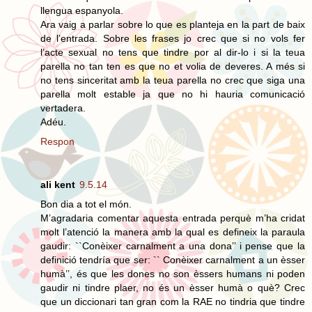
llengua espanyola.
Ara vaig a parlar sobre lo que es planteja en la part de baix
de l’entrada. Sobre les frases jo crec que si no vols fer
l’acte sexual no tens que tindre por al dir-lo i si la teua
parella no tan ten es que no et volia de deveres. A més si
no tens sinceritat amb la teua parella no crec que siga una
parella molt estable ja que no hi hauria comunicació
vertadera.
Adéu.
Respon
ali kent
9.5.14
Bon dia a tot el món.
M’agradaria comentar aquesta entrada perquè m’ha cridat
molt l’atenció la manera amb la qual es defineix la paraula
gaudir: ``Conèixer carnalment a una dona’’ i pense que la
definició tendría que ser: `` Conèixer carnalment a un èsser
humà’’, és que les dones no son èssers humans ni poden
gaudir ni tindre plaer, no és un èsser humà o què? Crec
que un diccionari tan gran com la RAE no tindria que tindre