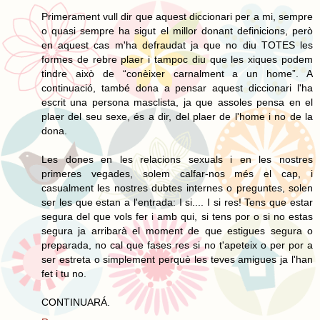
Primerament vull dir que aquest diccionari per a mi, sempre
o quasi sempre ha sigut el millor donant definicions, però
en aquest cas m'ha defraudat ja que no diu TOTES les
formes de rebre plaer i tampoc diu que les xiques podem
tindre això de “conèixer carnalment a un home”. A
continuació, també dona a pensar aquest diccionari l'ha
escrit una persona masclista, ja que assoles pensa en el
plaer del seu sexe, és a dir, del plaer de l'home i no de la
dona.
Les dones en les relacions sexuals i en les nostres
primeres vegades, solem calfar-nos més el cap, i
casualment les nostres dubtes internes o preguntes, solen
ser les que estan a l'entrada: I si.... I si res! Tens que estar
segura del que vols fer i amb qui, si tens por o si no estas
segura ja arribarà el moment de que estigues segura o
preparada, no cal que fases res si no t'apeteix o per por a
ser estreta o simplement perquè les teves amigues ja l'han
fet i tu no.
CONTINUARÁ.