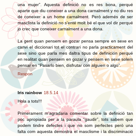
una mujer”. Aquesta definició no es res bona, perqué
aparte que diu coneixer a una dona carnalment y no diu res
de coneixer a un home carnalment. Però ademés de ser
masclista la definició no s’enté molt bé el que vol dir perqué
jo crec que coneixer carnalment a una dona.
La gent quan pensem en gozar pensa sempre en sexe en
canvi el diccionari tot el contrari no parla practicament del
sexe sino que parla mes daltra tipus de definición perqué
en realitat quan pensem en gozar y pensem en sexe solem
pensar en “Pasarlo bien, disfrutar con alguien o algo”.
Respon
Iris rainbow
18.5.14
Hola a tots!!!
Primerament m’agradaria comentar sobre la definició tan
poc apropiada per a la paraula “gaudir”, tots sabem que
podem tindre defectes i que no som perfectes però una
falta com aquesta demostra el masclisme i la discriminació