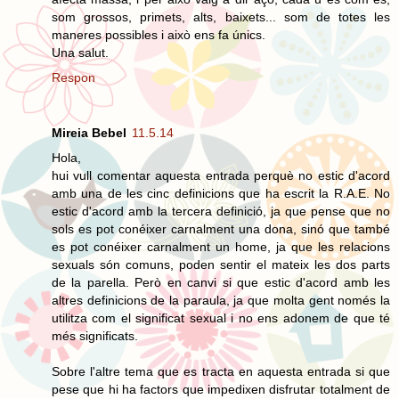
som grossos, primets, alts, baixets... som de totes les
maneres possibles i això ens fa únics.
Una salut.
Respon
Mireia Bebel
11.5.14
Hola,
hui vull comentar aquesta entrada perquè no estic d'acord
amb una de les cinc definicions que ha escrit la R.A.E. No
estic d'acord amb la tercera definició, ja que pense que no
sols es pot conéixer carnalment una dona, sinó que també
es pot conéixer carnalment un home, ja que les relacions
sexuals són comuns, poden sentir el mateix les dos parts
de la parella. Però en canvi si que estic d'acord amb les
altres definicions de la paraula, ja que molta gent només la
utilitza com el significat sexual i no ens adonem de que té
més significats.
Sobre l'altre tema que es tracta en aquesta entrada si que
pese que hi ha factors que impedixen disfrutar totalment de