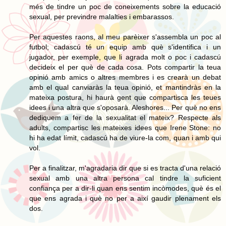
més de tindre un poc de coneixements sobre la educació
sexual, per previndre malalties i embarassos.
Per aquestes raons, al meu parèixer s'assembla un poc al
futbol; cadascú té un equip amb què s'identifica i un
jugador, per exemple, que li agrada molt o poc i cadascú
decideix el per què de cada cosa. Pots compartir la teua
opinió amb amics o altres membres i es crearà un debat
amb el qual canviaràs la teua opinió, et mantindràs en la
mateixa postura, hi haurà gent que compartisca les teues
idees i una altra que s'oposarà. Aleshores... Per què no ens
dediquem a fer de la sexualitat el mateix? Respecte als
adults, compartisc les mateixes idees que Irene Stone: no
hi ha edat límit, cadascú ha de viure-la com, quan i amb qui
vol.
Per a finalitzar, m'agradaria dir que si es tracta d'una relació
sexual amb una altra persona cal tindre la suficient
confiança per a dir-li quan ens sentim incòmodes, què és el
que ens agrada i què no per a així gaudir plenament els
dos.