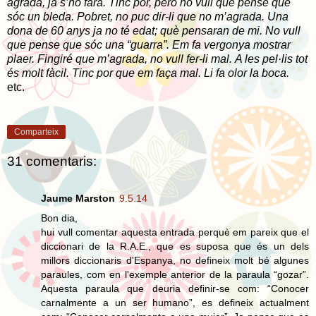
agrada, ja s’ho farà. Tinc por, però no vull que pense que
sóc un bleda. Pobret, no puc dir-li que no m’agrada. Una
dona de 60 anys ja no té edat; què pensaran de mi. No vull
que pense que sóc una “guarra”. Em fa vergonya mostrar
plaer. Fingiré que m’agrada, no vull fer-li mal. A les pel·lis tot
és molt fàcil. Tinc por que em faça mal. Li fa olor la boca.
etc.
Comparteix
31 comentaris:
Jaume Marston
9.5.14
Bon dia,
hui vull comentar aquesta entrada perquè em pareix que el
diccionari de la R.A.E., que es suposa que és un dels
millors diccionaris d'Espanya, no defineix molt bé algunes
paraules, com en l'exemple anterior de la paraula “gozar”.
Aquesta paraula que deuria definir-se com: “Conocer
carnalmente a un ser humano”, es defineix actualment