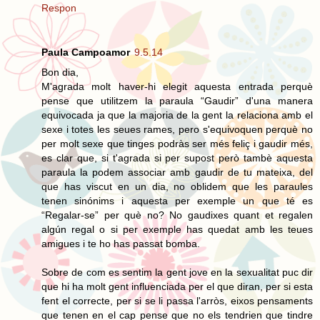
Respon
Paula Campoamor
9.5.14
Bon dia,
M'agrada molt haver-hi elegit aquesta entrada perquè
pense que utilitzem la paraula “Gaudir” d'una manera
equivocada ja que la majoria de la gent la relaciona amb el
sexe i totes les seues rames, pero s'equivoquen perquè no
per molt sexe que tinges podràs ser més feliç i gaudir més,
es clar que, si t'agrada si per supost però tambè aquesta
paraula la podem associar amb gaudir de tu mateixa, del
que has viscut en un dia, no oblidem que les paraules
tenen sinónims i aquesta per exemple un que té es
“Regalar-se” per què no? No gaudixes quant et regalen
algún regal o si per exemple has quedat amb les teues
amigues i te ho has passat bomba.
Sobre de com es sentim la gent jove en la sexualitat puc dir
que hi ha molt gent influenciada per el que diran, per si esta
fent el correcte, per si se li passa l'arròs, eixos pensaments
que tenen en el cap pense que no els tendrien que tindre