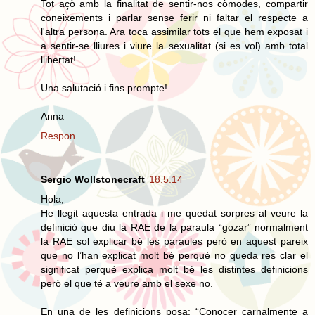
Tot açò amb la finalitat de sentir-nos còmodes, compartir
coneixements i parlar sense ferir ni faltar el respecte a
l'altra persona. Ara toca assimilar tots el que hem exposat i
a sentir-se lliures i viure la sexualitat (si es vol) amb total
llibertat!
Una salutació i fins prompte!
Anna
Respon
Sergio Wollstonecraft
18.5.14
Hola,
He llegit aquesta entrada i me quedat sorpres al veure la
definició que diu la RAE de la paraula “gozar” normalment
la RAE sol explicar bé les paraules però en aquest pareix
que no l’han explicat molt bé perquè no queda res clar el
significat perquè explica molt bé les distintes definicions
però el que té a veure amb el sexe no.
En una de les definicions posa: “Conocer carnalmente a