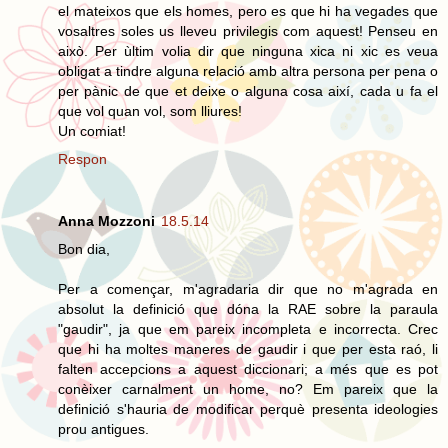
el mateixos que els homes, pero es que hi ha vegades que
vosaltres soles us lleveu privilegis com aquest! Penseu en
això. Per ùltim volia dir que ninguna xica ni xic es veua
obligat a tindre alguna relació amb altra persona per pena o
per pànic de que et deixe o alguna cosa així, cada u fa el
que vol quan vol, som lliures!
Un comiat!
Respon
Anna Mozzoni
18.5.14
Bon dia,
Per a començar, m'agradaria dir que no m'agrada en
absolut la definició que dóna la RAE sobre la paraula
"gaudir", ja que em pareix incompleta e incorrecta. Crec
que hi ha moltes maneres de gaudir i que per esta raó, li
falten accepcions a aquest diccionari; a més que es pot
conèixer carnalment un home, no? Em pareix que la
definició s'hauria de modificar perquè presenta ideologies
prou antigues.