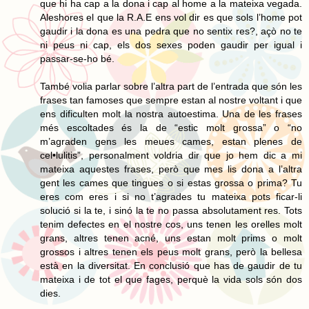
que hi ha cap a la dona i cap al home a la mateixa vegada.
Aleshores el que la R.A.E ens vol dir es que sols l’home pot
gaudir i la dona es una pedra que no sentix res?, açò no te
ni peus ni cap, els dos sexes poden gaudir per igual i
passar-se-ho bé.
També volia parlar sobre l’altra part de l’entrada que són les
frases tan famoses que sempre estan al nostre voltant i que
ens dificulten molt la nostra autoestima. Una de les frases
més escoltades és la de “estic molt grossa” o “no
m’agraden gens les meues cames, estan plenes de
cel•lulitis”, personalment voldria dir que jo hem dic a mi
mateixa aquestes frases, però que mes lis dona a l’altra
gent les cames que tingues o si estas grossa o prima? Tu
eres com eres i si no t’agrades tu mateixa pots ficar-li
solució si la te, i sinó la te no passa absolutament res. Tots
tenim defectes en el nostre cos, uns tenen les orelles molt
grans, altres tenen acné, uns estan molt prims o molt
grossos i altres tenen els peus molt grans, però la bellesa
està en la diversitat. En conclusió que has de gaudir de tu
mateixa i de tot el que fages, perquè la vida sols són dos
dies.