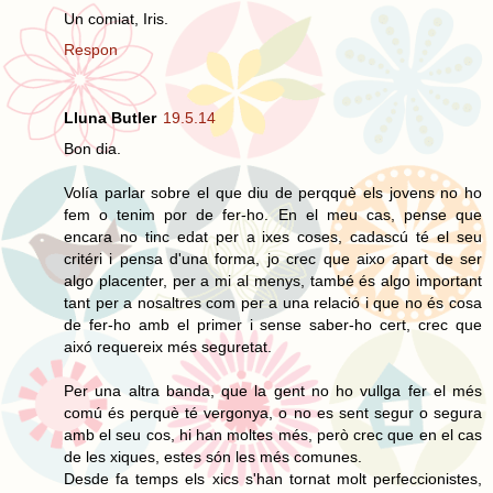
Un comiat, Iris.
Respon
Lluna Butler
19.5.14
Bon dia.
Volía parlar sobre el que diu de perqquè els jovens no ho
fem o tenim por de fer-ho. En el meu cas, pense que
encara no tinc edat per a ixes coses, cadascú té el seu
critéri i pensa d'una forma, jo crec que aixo apart de ser
algo placenter, per a mi al menys, també és algo important
tant per a nosaltres com per a una relació i que no és cosa
de fer-ho amb el primer i sense saber-ho cert, crec que
aixó requereix més seguretat.
Per una altra banda, que la gent no ho vullga fer el més
comú és perquè té vergonya, o no es sent segur o segura
amb el seu cos, hi han moltes més, però crec que en el cas
de les xiques, estes són les més comunes.
Desde fa temps els xics s'han tornat molt perfeccionistes,