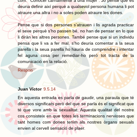
com: “Conocer carnalmente a una mujer”. Jo pense que es
deuria definir així perquè a qualsevol persona humana li pot
atraure una altra i no a soles poden atraure les dones.
Pense que si dos persones s'atrauen i lis agrada practicar
el sexe perquè s'ho passen bé, no han de pensar en lo que
li diràn les altres persones. També pense que si un individu
pensa que li va a fer mal, s'ho deuria comentar a la seua
parella i la seua parella ho hauria de comprendre i intentar
fel aguna cosa per remediar-ho però tot tracta de la
comunicació en la relació.
Respon
Juan Víctor
9.5.14
En aquesta entrada es parla de gaudir, una paraula que té
diversos significats però del que se parla és el significat que
té que vore amb la sexualitat. Aquesta qualitat del nostre
cos consisteix en que totes les terminacions nervioses que
tant homes com dones tenim als nostres òrgans sexuals
envien al cervell sensació de plaer.