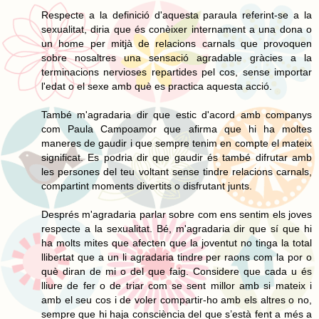
Respecte a la definició d'aquesta paraula referint-se a la
sexualitat, diria que és conèixer internament a una dona o
un home per mitjà de relacions carnals que provoquen
sobre nosaltres una sensació agradable gràcies a la
terminacions nervioses repartides pel cos, sense importar
l'edat o el sexe amb què es practica aquesta acció.
També m'agradaria dir que estic d'acord amb companys
com Paula Campoamor que afirma que hi ha moltes
maneres de gaudir i que sempre tenim en compte el mateix
significat. Es podria dir que gaudir és també difrutar amb
les persones del teu voltant sense tindre relacions carnals,
compartint moments divertits o disfrutant junts.
Després m'agradaria parlar sobre com ens sentim els joves
respecte a la sexualitat. Bé, m'agradaria dir que sí que hi
ha molts mites que afecten que la joventut no tinga la total
llibertat que a un li agradaria tindre per raons com la por o
què diran de mi o del que faig. Considere que cada u és
lliure de fer o de triar com se sent millor amb si mateix i
amb el seu cos i de voler compartir-ho amb els altres o no,
sempre que hi haja consciència del que s’està fent a més a