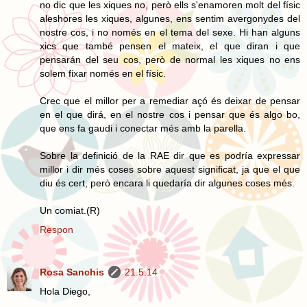
no dic que les xiques no, però ells s'enamoren molt del físic
aleshores les xiques, algunes, ens sentim avergonydes del
nostre cos, i no només en el tema del sexe. Hi han alguns
xics que també pensen el mateix, el que diran i que
pensarán del seu cos, però de normal les xiques no ens
solem fixar només en el físic.
Crec que el millor per a remediar açó és deixar de pensar
en el que dirá, en el nostre cos i pensar que és algo bo,
que ens fa gaudi i conectar més amb la parella.
Sobre la definició de la RAE dir que es podría expressar
millor i dir més coses sobre aquest significat, ja que el que
diu és cert, però encara li quedaría dir algunes coses més.
Un comiat.(R)
Respon
Rosa Sanchis
21.5.14
Hola Diego,