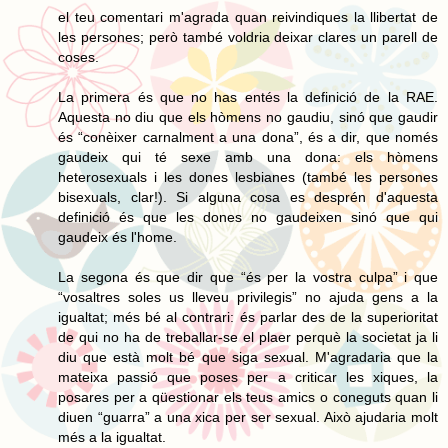
el teu comentari m'agrada quan reivindiques la llibertat de
les persones; però també voldria deixar clares un parell de
coses.
La primera és que no has entés la definició de la RAE.
Aquesta no diu que els hòmens no gaudiu, sinó que gaudir
és “conèixer carnalment a una dona”, és a dir, que només
gaudeix qui té sexe amb una dona: els hòmens
heterosexuals i les dones lesbianes (també les persones
bisexuals, clar!). Si alguna cosa es desprén d'aquesta
definició és que les dones no gaudeixen sinó que qui
gaudeix és l'home.
La segona és que dir que “és per la vostra culpa” i que
“vosaltres soles us lleveu privilegis” no ajuda gens a la
igualtat; més bé al contrari: és parlar des de la superioritat
de qui no ha de treballar-se el plaer perquè la societat ja li
diu que està molt bé que siga sexual. M'agradaria que la
mateixa passió que poses per a criticar les xiques, la
posares per a qüestionar els teus amics o coneguts quan li
diuen “guarra” a una xica per ser sexual. Això ajudaria molt
més a la igualtat.