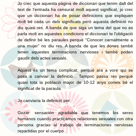
Jo crec que aquesta pàgina de diccionari que tenim dalt del
text de l'entrada ha censurat molt aquest significat, jo crec
que un diccionari ha de posar definicions que expliquen
molt bé cada un dels significats però aquesta definició no
diu quasi res. A banda de que siga un tema del que no es
parla molt en aquestes condicions el diccionari te l'obligació
de definir bé les paraules perquè “Conocer carnalmente a
una mujer” no diu res. A banda de que les dones també
tenen aquestes terminacions nervioses i també poden
gaudir dels actes sexuals.
Aquest és un tema complicat, perquè ara a vore qui se
posa a canviar la definició... Tampoc passa res perquè
quasi tota la població major de 10-12 anys coneix bé el
significat de la paraula.
Jo canviaria la definició per:
Gozar: sensación agradable que tenemos los seres
humanos cuando practicamos relaciones sexuales con otra
persona gracias al trabajo de terminaciones nerviosas
repartidas por el cuerpo.