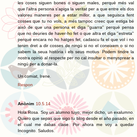
les coses siguen bones o siguen males, perquè més val
que l'altra persona s'apiga la veritat per a que entre els dos
valoreu maneres per a estar millor, a que seguisca fent
cosses que tu no vols, a més tampoc creec que estiga bé
aixó de que una persona et diga ''guarra'' perquè pensa
que no deuries de haver-ho fet o que altra et diga ''estreta''
perquè encara no ho hatges fet, cadascu fa el que vol i no
tenim dret a dir cosses de ningú si no el coneixem o si no
sabem la seua história i els seus motius. Podem tindre la
nostra opinió al respecte per no cal insultar o menysprear a
ningú per a donar-la.
Un comiat, Irene.
Respon
Anònim
10.5.14
Hola Rosa. Soy un alumno tuyo, mejor dicho, un exalumno.
Quiero que sepas que sigo tu blog desde el año pasado, en
el cual me dabas clase. Por ahora me voy a quedar
Incognito. Saludos.