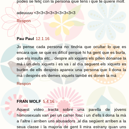
podes se feliç con la persona qiue tens i que te quiere molt.
adeuuuu <3<3<3<3<3<3<3<3<3
Respon
Pau Paul
12.1.16
Jo pense cada persona no tindria que ocultar lo que es
encara que se que es difícil perqué hi ha gent que es burla,
que els insulta etc... despre als xiquets els pillen donanse la
má i un dels xiquets i es va i al día seguent els xiquets es
burlen de ells després apareix una persona que li dona la
má i després els demes xiquets també es donen la má
Respon
FRAN WOLF
5.4.16
Aquest vídeo tracta sobre una parella de jóvens
homosexuals van per un carrer fosc i un d'ells li dona la mà
a l'altre i arriben uns abusadors ,al dia següent arriben a la
seua classe i la majoria de gent li mira estrany quan uns