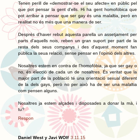
Tenen perill de «demostrar-se el seu afecte» en públic pel
que pot pensar la gent d'ells. Hi ha gent homofòbica que
pot arribar a pensar que ser gay és una malaltia, però en
realitat no és més que una manera de ser.
Després d'haver rebut aquesta parella un assetjament per
parts d'aquells nois, reben un gran suport per part de la
resta dels seus companys i des d'aquest moment fan
pública la seua relació, sense pensar en l'opinió dels altres.
Nosaltres estem en contra de l'homofòbia, ja que ser gay o
no, és elecció de cada un de nosaltres. És veritat que la
major part de la població té una orientació sexual diferent
de la dels gays, però no per això ha de ser una malaltia
com pensen alguns.
Nosaltres ja estem alçades i disposades a donar la mà, i
tu?
Respon
Daniel West y Javi WOlf
3.11.15