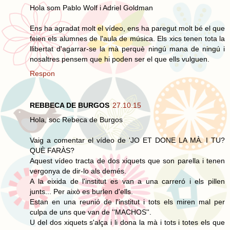
Hola som Pablo Wolf i Adriel Goldman
Ens ha agradat molt el vídeo, ens ha paregut molt bé el que
feien els alumnes de l'aula de música. Els xics tenen tota la
llibertat d'agarrar-se la mà perquè ningú mana de ningú i
nosaltres pensem que hi poden ser el que ells vulguen.
Respon
REBBECA DE BURGOS
27.10.15
Hola, soc Rebeca de Burgos
Vaig a comentar el vídeo de 'JO ET DONE LA MÀ. I TU?
QUÈ FARÀS?
Aquest vídeo tracta de dos xiquets que son parella i tenen
vergonya de dir-lo als demés.
A la eixida de l'institut es van a una carreró i els pillen
junts... Per això es burlen d'ells.
Estan en una reunió de l'institut i tots els miren mal per
culpa de uns que van de ''MACHOS''.
U del dos xiquets s'alça i li dona la mà i tots i totes els que