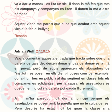
va a dar la mano» i es llita un xic i li dona la mà fen que tots
els companys y companyes es lliten i li donen la mà a altra
persona.
Aquest vídeo me pareix que hi ha que acabar amb aquest
xics que fan el bullyng.
Respon
Adrian Wolf
27.10.15
Vaig a comentar aquesta entrada que tracta sobre que una
parella de gais decideixen donar el pas de donar-se la mà
en privat, però de sobte apareixen els abusadors de
l'institut i es posen en ells dient-li coses com per exemple:
dona-li un bes en públic i al dia següent en classe tots els
companys es solidaritzen per la causa, els assetjadors es
queden en ridícul i la parella pot gaudir lliurement.
A mi m'ha paregut molt dur al principi perquè els
assetjadors es posen amb la parella que no té culpa de res.
Però després ha estat molt bé quan la classe s'ha