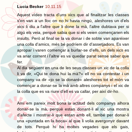
Lucia Becker
10.11.15
Aquest vídeo tracta d'uns xics que al finalitzar les classes
s'en van a un lloc on no hi havia ningú, aleshores un d'els
xics li diu a l'altre que li done la mà, l'altre dubtava per si
algú els veia, perquè sabia que si els veien començarien els
insults. Però al final se la va donar i de sobte van aparéixer
una colla d'amics, més bé podríem dir d'assetjadors. Es van
apropar i varen començar a burlar-se d'ells, un dels xics es
va anar corrent i l'altre es va quedar parat sense saber que
fer.
Al dia següent en una de les seus classes un xic de la colla
li va dir, «Qui te dona hui la mà?» ell no va contestar i un
company va dir «jo se la donaré» aleshores tot el món va
començar a donar-se la mà amb altres companys i el xic de
la colla que es va riure d'ell es va callar, per així dir-ho.
Amí em pareix molt bona la actitud dels companys alhora
donar-se la mà, perquè estan donant-li al xic una mostra
d'afecte i mostrar-li que estan amb ell, també per donar-li
una «puntada en la boca» al que li volia avergonyir davant
de tots. Perquè hi ha moltes vegades que els gais,