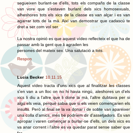
segueixen burlant-se d'ells, tots els compañs de la classe
van vore que s'estaven burlant dels xics homosexuals,
alheshores tots els xics de la classe es van alçar i es van
agarrar tots de la má. Així van demostrar que cadascú te
dret a ser com vol ser.
La nostra opinió es que aquest vídeo reflecteix el que ha de
passar amb la gent que li agraden les
persones del mateix sex. Una salutació a tots.
Respon
Lucia Becker
10.11.15
Aquest vídeo tracta d'uns xics que al finalitzar les classes
s'en van a un lloc on no hi havia ningú, aleshores un d'els
xics li diu a l'altre que li done la mà, l'altre dubtava per si
algú els veia, perquè sabia que si els veien començarien els
insults. Però al final se la va donar i de sobte van aparéixer
una colla d'amics, més bé podríem dir d'assetjadors. Es van
apropar i varen començar a burlar-se d'ells, un dels xics es
va anar corrent i l'altre es va quedar parat sense saber que