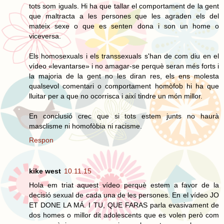
tots som iguals. Hi ha que tallar el comportament de la gent
que maltracta a les persones que les agraden els del
mateix sexe o que es senten dona i son un home o
viceversa.
Els homosexuals i els transsexuals s'han de com diu en el
vídeo «levantarse» i no amagar-se perquè seran més forts i
la majoria de la gent no les diran res, els ens molesta
qualsevol comentari o comportament homòfob hi ha que
lluitar per a que no ocorrisca i així tindre un món millor.
En conclusió crec que si tots estem junts no haurà
masclisme ni homofòbia ni racisme.
Respon
kike west
10.11.15
Hola em triat aquest vídeo perquè estem a favor de la
decisió sexual de cada una de les persones. En el vídeo JO
ET DONE LA MÁ. I TU, QUE FARAS parla evasivament de
dos homes o millor dit adolescents que es volen però com