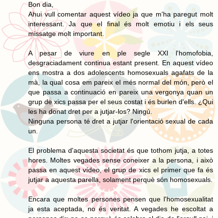
Bon dia,
Ahui vull comentar aquest vídeo ja que m'ha paregut molt
interessant. Ja que el final és molt emotiu i els seus
missatge molt important.
A pesar de viure en ple segle XXI l'homofobia,
desgraciadament continua estant present. En aquest vídeo
ens mostra a dos adolescents homosexuals agafats de la
mà, la qual cosa em pareix el més normal del món, però el
que passa a continuació en pareix una vergonya quan un
grup de xics passa per el seus costat i és burlen d'ells. ¿Qui
les ha donat dret per a jutjar-los? Ningú.
Ninguna persona té dret a jutjar l'orientació sexual de cada
un.
El problema d'aquesta societat és que tothom jutja, a totes
hores. Moltes vegades sense coneixer a la persona, i això
passa en aquest vídeo, el grup de xics el primer que fa és
jutjar a aquesta parella, solament perquè són homosexuals.
Encara que moltes persones pensen que l'homosexualitat
ja esta aceptada, no és veritat. A vegades he escoltat a