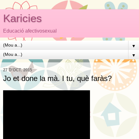
Karicies
Educació afectivosexual
▼
▼
27 D’OCT. 2015
Jo et done la mà. I tu, què faràs?