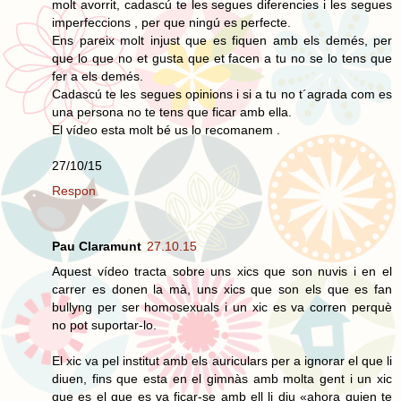
molt avorrit, cadascú te les segues diferencies i les segues
imperfeccions , per que ningú es perfecte.
Ens pareix molt injust que es fiquen amb els demés, per
que lo que no et gusta que et facen a tu no se lo tens que
fer a els demés.
Cadascú te les segues opinions i si a tu no t´agrada com es
una persona no te tens que ficar amb ella.
El vídeo esta molt bé us lo recomanem .
27/10/15
Respon
Pau Claramunt
27.10.15
Aquest vídeo tracta sobre uns xics que son nuvis i en el
carrer es donen la mà, uns xics que son els que es fan
bullyng per ser homosexuals i un xic es va corren perquè
no pot suportar-lo.
El xic va pel institut amb els auriculars per a ignorar el que li
diuen, fins que esta en el gimnàs amb molta gent i un xic
que es el que es va ficar-se amb ell li diu «ahora quien te