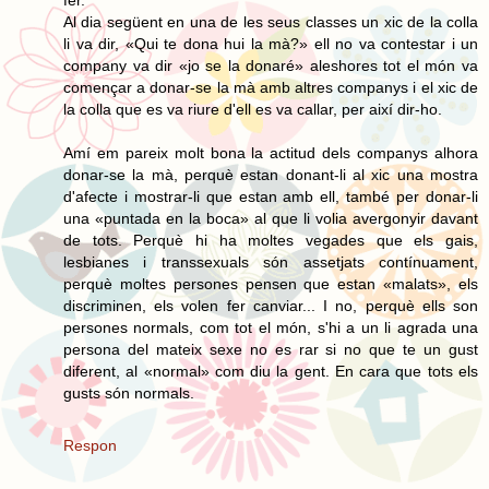
fer.
Al dia següent en una de les seus classes un xic de la colla
li va dir, «Qui te dona hui la mà?» ell no va contestar i un
company va dir «jo se la donaré» aleshores tot el món va
començar a donar-se la mà amb altres companys i el xic de
la colla que es va riure d'ell es va callar, per així dir-ho.
Amí em pareix molt bona la actitud dels companys alhora
donar-se la mà, perquè estan donant-li al xic una mostra
d'afecte i mostrar-li que estan amb ell, també per donar-li
una «puntada en la boca» al que li volia avergonyir davant
de tots. Perquè hi ha moltes vegades que els gais,
lesbianes i transsexuals són assetjats contínuament,
perquè moltes persones pensen que estan «malats», els
discriminen, els volen fer canviar... I no, perquè ells son
persones normals, com tot el món, s'hi a un li agrada una
persona del mateix sexe no es rar si no que te un gust
diferent, al «normal» com diu la gent. En cara que tots els
gusts són normals.
Respon