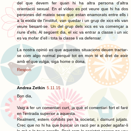
del que devem fer quan hi ha altra persona d'altra
orientació sexual. En el vídeo es pot veure que hi ha dos
persones del mateix sexe que estan enamorats entre ells i
a la eixida de l'institut, van quedar i un grup de xics els van
veure besant-se. Un del grup dels xics es va començar a
riure d'ells. Al següent dia, el xic va entrar a classe i un xic
es va mofar d'ell i tota la classe li va defensar.
La nostra opinió es que aquestes situacions deuen tractar-
se com algo normal perquè tot en mon té el dret de eixir
amb el que vulga, siga home o dona.
Respon
Andrea Zetkin
5.11.15
Bon dia,
Vaig a fer un comentari curt, ja què el comentari fort el faré
en l’entrada superior a aquesta.
Realment, estem cohibits per la societat, i damunt jutjats.
Crec que no hi ha que buscar un racó per a poder agafar-li