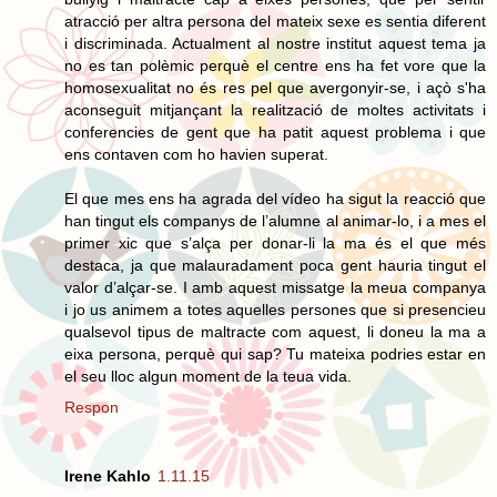
atracció per altra persona del mateix sexe es sentia diferent
i discriminada. Actualment al nostre institut aquest tema ja
no es tan polèmic perquè el centre ens ha fet vore que la
homosexualitat no és res pel que avergonyir-se, i açò s'ha
aconseguit mitjançant la realització de moltes activitats i
conferencies de gent que ha patit aquest problema i que
ens contaven com ho havien superat.
El que mes ens ha agrada del vídeo ha sigut la reacció que
han tingut els companys de l’alumne al animar-lo, i a mes el
primer xic que s’alça per donar-li la ma és el que més
destaca, ja que malauradament poca gent hauria tingut el
valor d’alçar-se. I amb aquest missatge la meua companya
i jo us animem a totes aquelles persones que si presencieu
qualsevol tipus de maltracte com aquest, li doneu la ma a
eixa persona, perquè qui sap? Tu mateixa podries estar en
el seu lloc algun moment de la teua vida.
Respon
Irene Kahlo
1.11.15