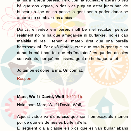
la mà a la teua parella. Però com la societat encara no veu
bé que dos xiques, o dos xics puguen estar junts han de
buscar un lloc on no passe la gent per a poder donar-se
amor o no semblar uns amics.
Doncs, el vídeo em pareix molt bé i el recolze, perquè
realment no hi ha que amagar-se ni burlar-se, no és cap
malaltia ni res i tenen el mateix dret que una parella
heterosexual. Per això mateix, crec que tota la gent que ha
donat la mà i han fet que els “malotes” es queden assoles
son valents, perquè moltíssima gent no ho haguera fet.
Jo també et done la mà. Un comiat.
Respon
Marc, Wolf i David, Wolf
10.11.15
Hola, som Marc, Wolf i David, Wolf,
Aquest vídeo va d'uns xics que son homosexuals i tenen
por de que els demés es burlen d'ells.
El següent dia a classe els xics que es van burlar abans