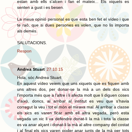
estan amb ells s'alcen i fan el mateix... Els xiquets es
senten a gust i es besen.
La meua opinió personal es que esta ben fet el vídeo i que
te raó, que si dues persones es volen, que no lis importa
als demés.
SALUTACIONS.
Respon
Andrea Stuart
27.10.15
Hola, sóc Andrea Stuart
En aquest vídeo veiem que uns xiquets que es fiquen amb
uns altres dos, per donar-se la mà a un dels dos xics
l'importa més que a l'altre i li afecta molt que li diguen coses
d'això, doncs, al arribar al institut es veu que s'havia
corregut la veu i tot el món el mirava mal. Al arribar a classe
els xics es varen ficar amb ell altra vegada, però esta
vegada un xic li va defendre donat-li la mà i tota la classe
es va anar alçant i donat-li la mà al altre company del costat
i al final els xics varen poder anar junts de la mà per tots