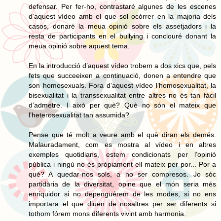
defensar. Per fer-ho, contrastaré algunes de les escenes
d’aquest vídeo amb el que sol ocórrer en la majoria dels
casos, donaré la meua opinió sobre els assetjadors i la
resta de participants en el bullying i conclouré donant la
meua opinió sobre aquest tema.
En la introducció d’aquest vídeo trobem a dos xics que, pels
fets que succeeixen a continuació, donen a entendre que
son homosexuals. Fora d’aquest vídeo l’homosexualitat, la
bisexualitat i la transsexualitat entre altres no és tan fàcil
d’admetre. I això per què? Què no són el mateix que
l’heterosexualitat tan assumida?
Pense que té molt a veure amb el què diran els demés.
Malauradament, com es mostra al vídeo i en altres
exemples quotidians, estem condicionats per l’opinió
pública i ningú no és pròpiament ell mateix per por... Por a
què? A quedar-nos sols, a no ser compresos. Jo sóc
partidària de la diversitat, opine que el món seria més
enriquidor si no depenguérem de les modes, si no ens
importara el que diuen de nosaltres per ser diferents si
tothom fórem mons diferents vivint amb harmonia.