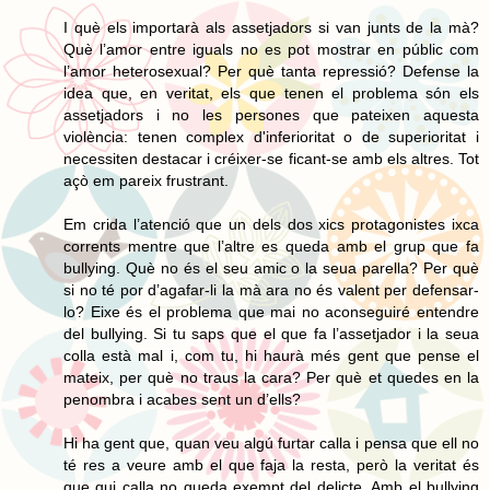
I què els importarà als assetjadors si van junts de la mà?
Què l’amor entre iguals no es pot mostrar en públic com
l’amor heterosexual? Per què tanta repressió? Defense la
idea que, en veritat, els que tenen el problema són els
assetjadors i no les persones que pateixen aquesta
violència: tenen complex d'inferioritat o de superioritat i
necessiten destacar i créixer-se ficant-se amb els altres. Tot
açò em pareix frustrant.
Em crida l’atenció que un dels dos xics protagonistes ixca
corrents mentre que l’altre es queda amb el grup que fa
bullying. Què no és el seu amic o la seua parella? Per què
si no té por d’agafar-li la mà ara no és valent per defensar-
lo? Eixe és el problema que mai no aconseguiré entendre
del bullying. Si tu saps que el que fa l’assetjador i la seua
colla està mal i, com tu, hi haurà més gent que pense el
mateix, per què no traus la cara? Per què et quedes en la
penombra i acabes sent un d’ells?
Hi ha gent que, quan veu algú furtar calla i pensa que ell no
té res a veure amb el que faja la resta, però la veritat és
que qui calla no queda exempt del delicte. Amb el bullying