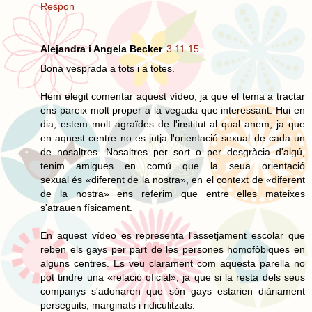
Respon
Alejandra i Angela Becker
3.11.15
Bona vesprada a tots i a totes.
Hem elegit comentar aquest vídeo, ja que el tema a tractar
ens pareix molt proper a la vegada que interessant. Hui en
dia, estem molt agraïdes de l'institut al qual anem, ja que
en aquest centre no es jutja l'orientació sexual de cada un
de nosaltres. Nosaltres per sort o per desgràcia d'algú,
tenim amigues en comú que la seua orientació
sexual és «diferent de la nostra», en el context de «diferent
de la nostra» ens referim que entre elles mateixes
s'atrauen físicament.
En aquest vídeo es representa l'assetjament escolar que
reben els gays per part de les persones homofòbiques en
alguns centres. Es veu clarament com aquesta parella no
pot tindre una «relació oficial», ja que si la resta dels seus
companys s'adonaren que són gays estarien diàriament
perseguits, marginats i ridiculitzats.