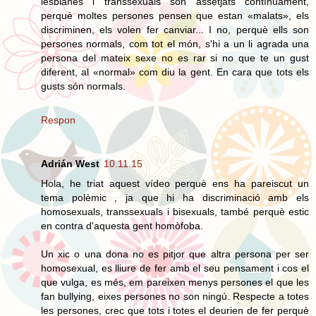
lesbianes i transsexuals són assetjats contínuament,
perquè moltes persones pensen que estan «malats», els
discriminen, els volen fer canviar... I no, perquè ells son
persones normals, com tot el món, s'hi a un li agrada una
persona del mateix sexe no es rar si no que te un gust
diferent, al «normal» com diu la gent. En cara que tots els
gusts són normals.
Respon
Adrián West
10.11.15
Hola, he triat aquest vídeo perquè ens ha pareiscut un
tema polèmic , ja que hi ha discriminació amb els
homosexuals, transsexuals i bisexuals, també perquè estic
en contra d'aquesta gent homòfoba.
Un xic o una dona no es pitjor que altra persona per ser
homosexual, es lliure de fer amb el seu pensament i cos el
que vulga, es més, em pareixen menys persones el que les
fan bullying, eixes persones no son ningú. Respecte a totes
les persones, crec que tots i totes el deurien de fer perquè