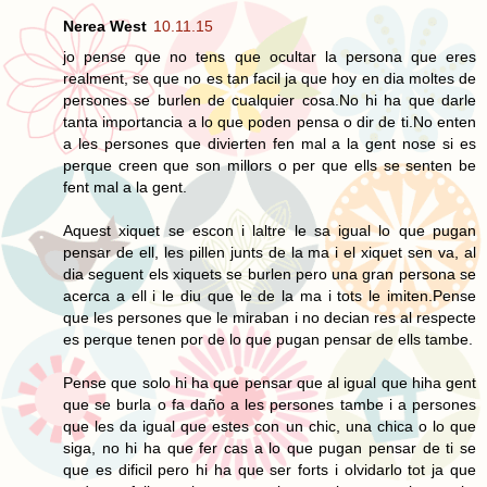
Nerea West
10.11.15
jo pense que no tens que ocultar la persona que eres
realment, se que no es tan facil ja que hoy en dia moltes de
persones se burlen de cualquier cosa.No hi ha que darle
tanta importancia a lo que poden pensa o dir de ti.No enten
a les persones que divierten fen mal a la gent nose si es
perque creen que son millors o per que ells se senten be
fent mal a la gent.
Aquest xiquet se escon i laltre le sa igual lo que pugan
pensar de ell, les pillen junts de la ma i el xiquet sen va, al
dia seguent els xiquets se burlen pero una gran persona se
acerca a ell i le diu que le de la ma i tots le imiten.Pense
que les persones que le miraban i no decian res al respecte
es perque tenen por de lo que pugan pensar de ells tambe.
Pense que solo hi ha que pensar que al igual que hiha gent
que se burla o fa daño a les persones tambe i a persones
que les da igual que estes con un chic, una chica o lo que
siga, no hi ha que fer cas a lo que pugan pensar de ti se
que es dificil pero hi ha que ser forts i olvidarlo tot ja que