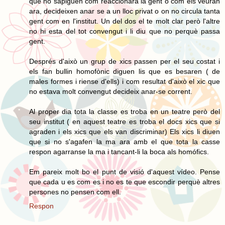
que no sàpiguen com reaccionara la gent o com els veuran
ara, decideixen anar se a un lloc privat o on no circula tanta
gent com en l'institut. Un del dos el te molt clar però l'altre
no hi esta del tot convengut i li diu que no perquè passa
gent.
Després d'això un grup de xics passen per el seu costat i
els fan bullin homofònic diguen lis que es besaren ( de
males formes i riense d'ells) i com resultat d'això el xic que
no estava molt convengut decideix anar-se corrent.
Al proper dia tota la classe es troba en un teatre però del
seu institut ( en aquest teatre es troba el docs xics que si
agraden i els xics que els van discriminar) Els xics li diuen
que si no s'agafen la ma ara amb el que tota la casse
respon agarranse la ma i tancant-li la boca als homófics.
Em pareix molt bo el punt de visió d'aquest vídeo. Pense
que cada u es com es i no es te que escondir perquè altres
persones no pensen com ell.
Respon