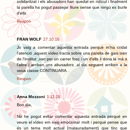
solidaritzat i els abusadors han quedat en ridícul i finalment
la parella ha pogut passejar lliure sense que ningú es burle
d'ells.
Respon
FRAN WOLF
27.10.15
Jo vaig a comentar aquesta entrada perquè m'ha cridat
l'atenció ,aquest vídeo tracta sobre una parella de gais ixen
de l'institut ,van per un carrer fosc i un d'ells li dona la mà a
l'altre i arriben uns abusadors ,al dia seguent arriben a la
seua classe CONTINUARA...
Respon
Anna Mozzoni
1.11.15
Bon dia,
No he pogut evitar comentar aquesta entrada perquè en
veure el vídeo em vaig emocionar molt i perquè pense que
és un tema molt actual (malauradament) que tinc que