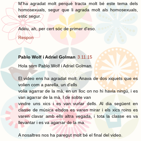
M'ha agradat molt perquè tracta molt bé este tema dels
homosexuals, segur que li agrada molt als homosexuals,
estic segur.
Adéu, ah, per cert sóc de primer d'eso.
Respon
Pablo Wolf i Adriel Golman
3.11.15
Hola som Pablo Wolf i Adriel Golman.
El video ens ha agradat molt. Anava de dos xiquets que es
volien com a parella, un d'ells
volia agarrar de la mà, en un lloc on no hi havia ningú, i es
van agarrar de la mà. I de sobte van
vindre uns xics i es van vurlar dells. Al dia següent en
classe de música elsdos es varen mirar i els xics roins es
varen clavar amb ells altra vegada, i tota la classe es va
llevantar i es va agarrar de la ma.
A nosaltres nos ha paregut molt bé el final del video.