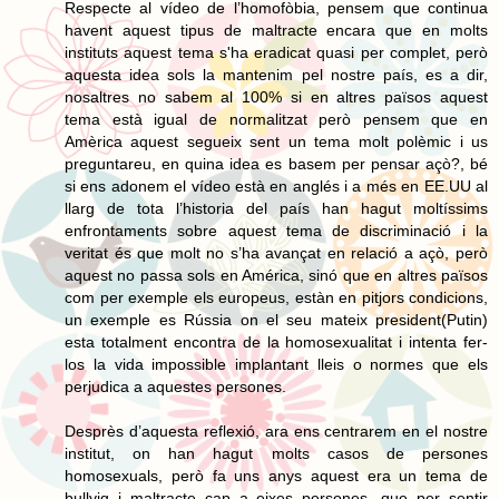
Respecte al vídeo de l’homofòbia, pensem que continua
havent aquest tipus de maltracte encara que en molts
instituts aquest tema s'ha eradicat quasi per complet, però
aquesta idea sols la mantenim pel nostre país, es a dir,
nosaltres no sabem al 100% si en altres països aquest
tema està igual de normalitzat però pensem que en
Amèrica aquest segueix sent un tema molt polèmic i us
preguntareu, en quina idea es basem per pensar açò?, bé
si ens adonem el vídeo està en anglés i a més en EE.UU al
llarg de tota l’historia del país han hagut moltíssims
enfrontaments sobre aquest tema de discriminació i la
veritat és que molt no s’ha avançat en relació a açò, però
aquest no passa sols en América, sinó que en altres països
com per exemple els europeus, estàn en pitjors condicions,
un exemple es Rússia on el seu mateix president(Putin)
esta totalment encontra de la homosexualitat i intenta fer-
los la vida impossible implantant lleis o normes que els
perjudica a aquestes persones.
Desprès d’aquesta reflexió, ara ens centrarem en el nostre
institut, on han hagut molts casos de persones
homosexuals, però fa uns anys aquest era un tema de
bullyig i maltracte cap a eixes persones, que per sentir