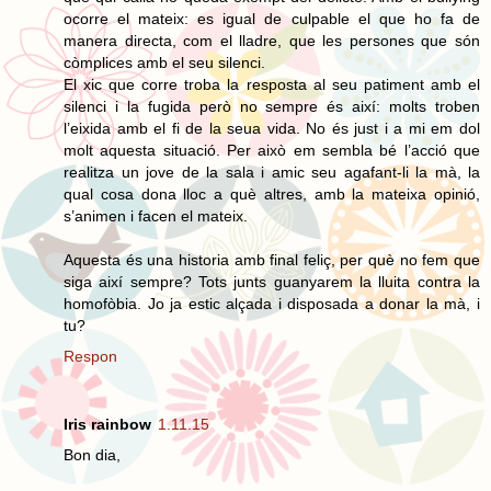
ocorre el mateix: es igual de culpable el que ho fa de
manera directa, com el lladre, que les persones que són
còmplices amb el seu silenci.
El xic que corre troba la resposta al seu patiment amb el
silenci i la fugida però no sempre és així: molts troben
l’eixida amb el fi de la seua vida. No és just i a mi em dol
molt aquesta situació. Per això em sembla bé l’acció que
realitza un jove de la sala i amic seu agafant-li la mà, la
qual cosa dona lloc a què altres, amb la mateixa opinió,
s’animen i facen el mateix.
Aquesta és una historia amb final feliç, per què no fem que
siga així sempre? Tots junts guanyarem la lluita contra la
homofòbia. Jo ja estic alçada i disposada a donar la mà, i
tu?
Respon
Iris rainbow
1.11.15
Bon dia,