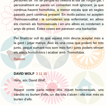
persones dir: no se perquè és celebra el dia de l'orgull gai, i
personalment en pareix un comentari molt ignorant, ja que
continua havent homofobia, a menor escala que en segles
passats però continua present. En molts països no acepten
l'homosexualitat i la consideren una enfermetat, en altres
els cremen als homosexuals i en uns altres es condenen a
anys de presó. Estes coses em pareixen una barbaritat.
Per finalitzar vull dir que aquest món deuria aceptar més a
la gent i jutjar menys. Això és una cosa que podem fer tots
junts, pequè sumant-nos som més fort i junts podem véncer
els atacs homofobics i acabar amb l'homofobia.
Respon
DAVID WOLF
3.11.15
Hola, sóc David Wolf,
Aquest conte parla sobre dos xiquet homosexuals, uns
bandits es burlen d'ells, un dia tots s'alcen i ells mai més es
burlen d'ells.