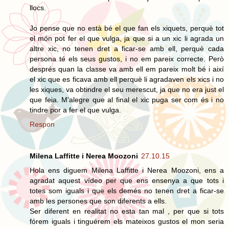
llocs.
Jo pense que no està bé el que fan els xiquets, perquè tot
el món pot fer el que vulga, ja que si a un xic li agrada un
altre xic, no tenen dret a ficar-se amb ell, perquè cada
persona té els seus gustos, i no em pareix correcte. Però
després quan la classe va amb ell em pareix molt bé i així
el xic que es ficava amb ell perquè li agradaven els xics i no
les xiques, va obtindre el seu merescut, ja que no era just el
que feia. M'alegre que al final el xic puga ser com és i no
tindre por a fer el que vulga.
Respon
Milena Laffitte i Nerea Moozoni
27.10.15
Hola ens diguem Milena Laffitte i Nerea Moozoni, ens a
agradat aquest vídeo per que ens ensenya a que tots i
totes som iguals i que els demés no tenen dret a ficar-se
amb les persones que son diferents a ells.
Ser diferent en realitat no esta tan mal , per que si tots
fórem iguals i tinguérem els mateixos gustos el mon seria