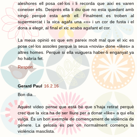
aleshores ell posa cel·los i li recorda que així es varen
coneixer ells. Després ella li diu que no esta quedant amb
ningú perquè esta amb ell. Finalment es troben al
supermercat i la xica agafa una «x» i un cor de fusta i el
dona a elegir, al final el xic acaba agafant el cor.
La meua opinió es que em pareix molt mal que el xic es
pose cel·los assoles perquè la seua «novia» done «likes» a
altres homes. Perquè si ella vuiguera haber-li enganyat ya
ho habría fet.
Respon
Gerard Paul
16.2.16
Bon dia...
Aquest vídeo pense que està bé que s'haja retirat perquè
crec que la xica ha de ser lliure per a donar «like» a qui ella
vulga. És un bon exemple de començament de violència de
gènere. La gelosia és per on normalment comença la
violència masclista.