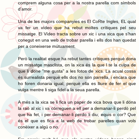
comprem alguna cosa per a la nostra parella com símbols
d’amor.
Una de les majors companyies es El CoRte Ingles, EL qual
va fer un vídeo que ha rebut moltes crítiques pel seu
missatge. El Vídeo tracta sobre un xic i una xica que s’han
conegut en una web de trobar parella i ells dos han quedat
per a coneixerse mútuament.
Però la realitat esque ha rebut tantes crítiques perquè dona
un missatge masclista, on la xica és la que l te la culpa de
que li done "me gusta" a les fotos de xics. La acual cossa
és surrealista perquè ells dos no son parrella, i encara que
ho foren donaria igual, perquè ella es lliure de fer el que
vulga mentre li siga fidel a la seua parella.
A més a la xica se li fica un paper de xica bova que li dóna
la raó al xic i va córreguen a ell per a demanar-li perdò pel
que ha fet, i per demanar-li perdo li diu; equis o cor? Que
és el que es fica a la web de trobar parelles quan vols
conèixer a algú o no.