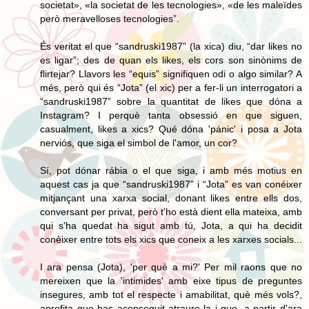
societat», «la societat de les tecnologies», «de les maleïdes
però meravelloses tecnologies”.
És veritat el que “sandruski1987” (la xica) diu, “dar likes no
es ligar”; des de quan els likes, els cors son sinònims de
flirtejar? Llavors les “equis” signifiquen odi o algo similar? A
més, però qui és “Jota” (el xic) per a fer-li un interrogatori a
“sandruski1987” sobre la quantitat de likes que dóna a
Instagram? I perquè tanta obsessió en que siguen,
casualment, likes a xics? Qué dóna 'pánic' i posa a Jota
nerviós, que siga el simbol de l'amor, un cor?
Sí, pot dónar rábia o el que siga, i amb més motius en
aquest cas ja que “sandruski1987” i “Jota” es van conéixer
mitjançant una xarxa social, donant likes entre ells dos,
conversant per privat, però t'ho està dient ella mateixa, amb
qui s'ha quedat ha sigut amb tú, Jota, a qui ha decidit
conèixer entre tots els xics que coneix a les xarxes socials...
I ara pensa (Jota), 'per què a mi?' Per mil raons que no
mereixen que la 'intimides' amb eixe tipus de preguntes
insegures, amb tot el respecte i amabilitat, què més vols?,
aprofita que has aconseguit atraure-la i que, a partir d'ara