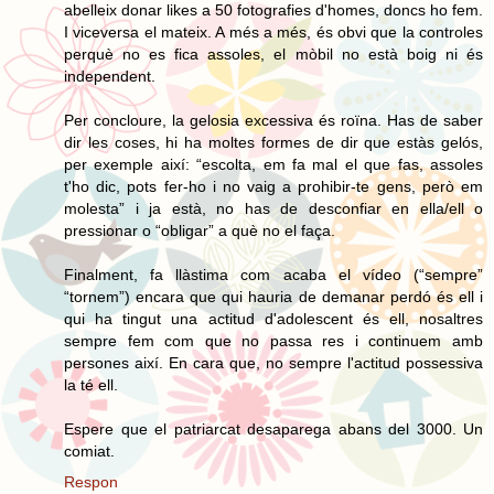
abelleix donar likes a 50 fotografies d'homes, doncs ho fem.
I viceversa el mateix. A més a més, és obvi que la controles
perquè no es fica assoles, el mòbil no està boig ni és
independent.
Per concloure, la gelosia excessiva és roïna. Has de saber
dir les coses, hi ha moltes formes de dir que estàs gelós,
per exemple així: “escolta, em fa mal el que fas, assoles
t'ho dic, pots fer-ho i no vaig a prohibir-te gens, però em
molesta” i ja està, no has de desconfiar en ella/ell o
pressionar o “obligar” a què no el faça.
Finalment, fa llàstima com acaba el vídeo (“sempre”
“tornem”) encara que qui hauria de demanar perdó és ell i
qui ha tingut una actitud d'adolescent és ell, nosaltres
sempre fem com que no passa res i continuem amb
persones així. En cara que, no sempre l'actitud possessiva
la té ell.
Espere que el patriarcat desaparega abans del 3000. Un
comiat.
Respon