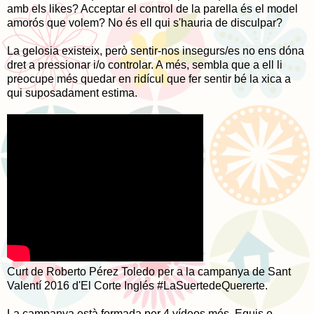
amb els likes? Acceptar el control de la parella és el model
amorós que volem? No és ell qui s'hauria de disculpar?
La gelosia existeix, però sentir-nos insegurs/es no ens dóna
dret a pressionar i/o controlar. A més, sembla que a ell li
preocupe més quedar en ridícul que fer sentir bé la xica a
qui suposadament estima.
Curt de Roberto Pérez Toledo per a la campanya de Sant
Valentí 2016 d'El Corte Inglés #LaSuertedeQuererte.
La campanya està formada per 4 vídeos més. Equis o