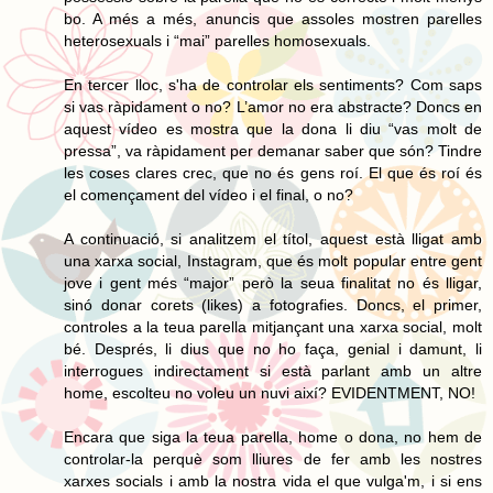
bo. A més a més, anuncis que assoles mostren parelles
heterosexuals i “mai” parelles homosexuals.
En tercer lloc, s'ha de controlar els sentiments? Com saps
si vas ràpidament o no? L’amor no era abstracte? Doncs en
aquest vídeo es mostra que la dona li diu “vas molt de
pressa”, va ràpidament per demanar saber que són? Tindre
les coses clares crec, que no és gens roí. El que és roí és
el començament del vídeo i el final, o no?
A continuació, si analitzem el títol, aquest està lligat amb
una xarxa social, Instagram, que és molt popular entre gent
jove i gent més “major” però la seua finalitat no és lligar,
sinó donar corets (likes) a fotografies. Doncs, el primer,
controles a la teua parella mitjançant una xarxa social, molt
bé. Després, li dius que no ho faça, genial i damunt, li
interrogues indirectament si està parlant amb un altre
home, escolteu no voleu un nuvi així? EVIDENTMENT, NO!
Encara que siga la teua parella, home o dona, no hem de
controlar-la perquè som lliures de fer amb les nostres
xarxes socials i amb la nostra vida el que vulga'm, i si ens