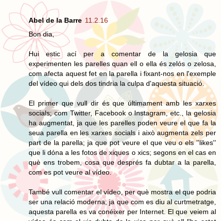
Abel de la Barre
11.2.16
Bon dia,
Hui estic ací per a comentar de la gelosia que
experimenten les parelles quan ell o ella és zelós o zelosa,
com afecta aquest fet en la parella i fixant-nos en l'exemple
del vídeo qui dels dos tindria la culpa d'aquesta situació.
El primer que vull dir és que últimament amb les xarxes
socials; com Twitter, Facebook o Instagram, etc., la gelosia
ha augmentat, ja que les parelles poden veure el que fa la
seua parella en les xarxes socials i això augmenta zels per
part de la parella; ja que pot veure el que veu o els ''likes''
que li dóna a les fotos de xiques o xics; segons en el cas en
què ens trobem, cosa que després fa dubtar a la parella,
com es pot veure al vídeo.
També vull comentar el vídeo, per què mostra el que podria
ser una relació moderna; ja que com es diu al curtmetratge,
aquesta parella es va conéixer per Internet. El que veiem al