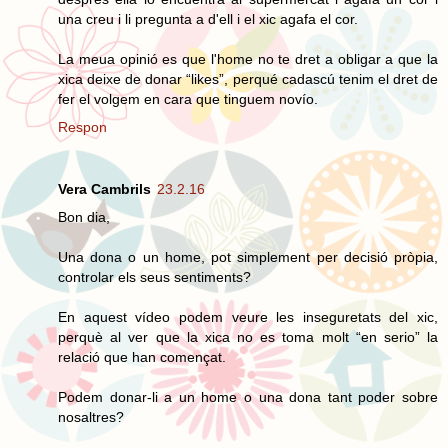
una creu i li pregunta a d'ell i el xic agafa el cor.
La meua opinió es que l'home no te dret a obligar a que la
xica deixe de donar “likes”, perqué cadascú tenim el dret de
fer el volgem en cara que tinguem novío.
Respon
Vera Cambrils
23.2.16
Bon dia,
Una dona o un home, pot simplement per decisió pròpia,
controlar els seus sentiments?
En aquest vídeo podem veure les inseguretats del xic,
perquè al ver que la xica no es toma molt “en serio” la
relació que han començat.
Podem donar-li a un home o una dona tant poder sobre
nosaltres?