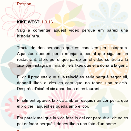
Respon
KIKE WEST
1.3.16
Vaig a comentar aquest vídeo perquè em pareix una
historia rara.
Tracta de dos persones que es coneixen per instagram.
Aquestos queden per a menjar o per al que siga en un
restaurant. El xic per el que pareix en el vídeo controla a la
xica per instagram mirant-li els likes que ella dona a la gent.
El xic li pregunta que si la relació es seria perquè segon ell,
donar-li likes a xics es com que no tenen una relació.
Després d'això el xic abandona el restaurant.
Finalment apareix la xica amb un esquis i un cor per a que
el xic trie i aquest es queda amb el cor.
Em pareix mal que la xica fesa lo del cor perquè el xic no es
pot enfadar perquè li dones like a una foto d'un home