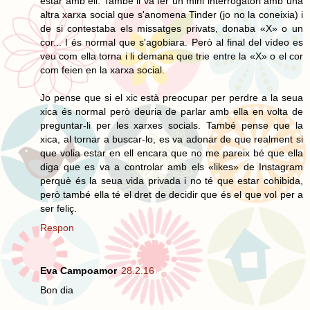
estar amb ell. També li va fer un mini interrogatori amb una
altra xarxa social que s'anomena Tinder (jo no la coneixia) i
de si contestaba els missatges privats, donaba «X» o un
cor... I és normal que s'agobiara. Però al final del vídeo es
veu com ella torna i li demana que trie entre la «X» o el cor
com feien en la xarxa social.
Jo pense que si el xic està preocupar per perdre a la seua
xica és normal però deuria de parlar amb ella en volta de
preguntar-li per les xarxes socials. També pense que la
xica, al tornar a buscar-lo, es va adonar de que realment si
que volia estar en ell encara que no me pareix bé que ella
diga que es va a controlar amb els «likes» de Instagram
perquè és la seua vida privada i no té que estar cohibida,
però també ella té el dret de decidir que és el que vol per a
ser feliç.
Respon
Eva Campoamor
28.2.16
Bon dia