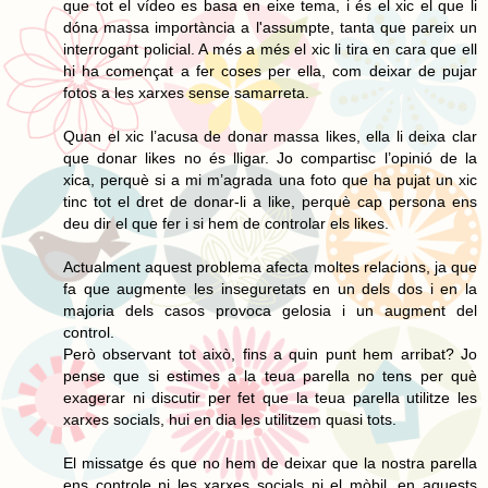
que tot el vídeo es basa en eixe tema, i és el xic el que li
dóna massa importància a l'assumpte, tanta que pareix un
interrogant policial. A més a més el xic li tira en cara que ell
hi ha començat a fer coses per ella, com deixar de pujar
fotos a les xarxes sense samarreta.
Quan el xic l’acusa de donar massa likes, ella li deixa clar
que donar likes no és lligar. Jo compartisc l’opinió de la
xica, perquè si a mi m’agrada una foto que ha pujat un xic
tinc tot el dret de donar-li a like, perquè cap persona ens
deu dir el que fer i si hem de controlar els likes.
Actualment aquest problema afecta moltes relacions, ja que
fa que augmente les inseguretats en un dels dos i en la
majoria dels casos provoca gelosia i un augment del
control.
Però observant tot això, fins a quin punt hem arribat? Jo
pense que si estimes a la teua parella no tens per què
exagerar ni discutir per fet que la teua parella utilitze les
xarxes socials, hui en dia les utilitzem quasi tots.
El missatge és que no hem de deixar que la nostra parella
ens controle ni les xarxes socials ni el mòbil, en aquests