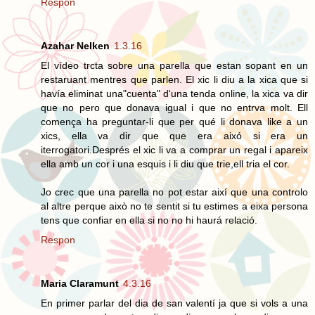
Respon
Azahar Nelken
1.3.16
El vídeo trcta sobre una parella que estan sopant en un
restaruant mentres que parlen. El xic li diu a la xica que si
havía eliminat una"cuenta" d'una tenda online, la xica va dir
que no pero que donava igual i que no entrva molt. Ell
comença ha preguntar-li que per qué li donava like a un
xics, ella va dir que que era aixó si era un
iterrogatori.Després el xic li va a comprar un regal i apareix
ella amb un cor i una esquis i li diu que trie,ell tria el cor.
Jo crec que una parella no pot estar així que una controlo
al altre perque això no te sentit si tu estimes a eixa persona
tens que confiar en ella si no no hi haurá relació.
Respon
Maria Claramunt
4.3.16
En primer parlar del dia de san valentí ja que si vols a una