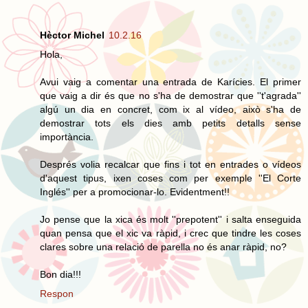
Hèctor Michel
10.2.16
Hola,
Avui vaig a comentar una entrada de Karícies. El primer
que vaig a dir és que no s'ha de demostrar que ''t'agrada''
algú un dia en concret, com ix al vídeo, això s'ha de
demostrar tots els dies amb petits detalls sense
importància.
Després volia recalcar que fins i tot en entrades o vídeos
d'aquest tipus, ixen coses com per exemple ''El Corte
Inglés'' per a promocionar-lo. Evidentment!!
Jo pense que la xica és molt ''prepotent'' i salta enseguida
quan pensa que el xic va ràpid, i crec que tindre les coses
clares sobre una relació de parella no és anar ràpid, no?
Bon dia!!!
Respon