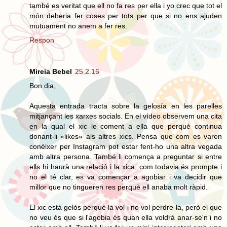
també es veritat que ell no fa res per ella i yo crec que tot el
món deberia fer coses per tots per que si no ens ajuden
mutuament no anem a fer res.
Respon
Mireia Bebel
25.2.16
Bon dia,
Aquesta entrada tracta sobre la gelosía en les parelles
mitjançant les xarxes socials. En el vídeo observem una cita
en la qual el xic le coment a ella que perquè continua
donant-li «likes» als altres xics. Pensa que com es varen
conèixer per Instagram pot estar fent-ho una altra vegada
amb altra persona. També li comença a preguntar si entre
ells hi haurà una relació i la xica, com todavia és prompte i
no el té clar, es va començar a agobiar i va decidir que
millor que no tingueren res perquè ell anaba molt ràpid.
El xic està gelós perquè la vol i no vol perdre-la, però el que
no veu és que si l'agobia és quan ella voldrà anar-se'n i no