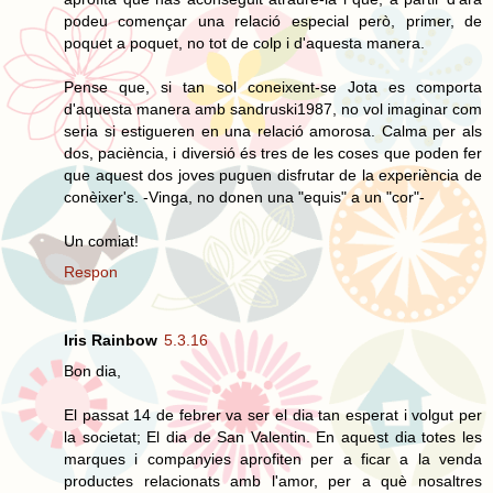
podeu començar una relació especial però, primer, de
poquet a poquet, no tot de colp i d'aquesta manera.
Pense que, si tan sol coneixent-se Jota es comporta
d'aquesta manera amb sandruski1987, no vol imaginar com
seria si estigueren en una relació amorosa. Calma per als
dos, paciència, i diversió és tres de les coses que poden fer
que aquest dos joves puguen disfrutar de la experiència de
conèixer's. -Vinga, no donen una "equis" a un "cor"-
Un comiat!
Respon
Iris Rainbow
5.3.16
Bon dia,
El passat 14 de febrer va ser el dia tan esperat i volgut per
la societat; El dia de San Valentin. En aquest dia totes les
marques i companyies aprofiten per a ficar a la venda
productes relacionats amb l'amor, per a què nosaltres