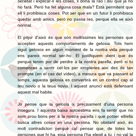
serietat i explicar-li les coses, li dóna la raó i diu que ja no
ho farà. Però ha fet alguna cosa mala? Està permitent que
ell li prohibisca coses. Pot ser que en un futur li prohibisca
quedar amb amics, però no passa res, perquè ella ve això
normal.
El pitjor d'això és que són moltíssimes les persones que
accepten aquests comportaments de gelosia. Tots hem
sigut gelosos en algun moment de la nostra vida perquè
ens pareix normal ser-ho. El justifiquem dient que és
perquè tenim por de perdre a la nostra parella, però si tu
comences a sentir cel·los per ximpleries així des de tan
prompte (en el cas del vídeo), a mesura que va passant el
temps, aquesta gelosia es convertirà en un control cap al
teu novio o la teua novia. I aquest anunci està defensant
aquest mal habite.
Jo pense que la gelosia ix precisament d'una persona
insegura. I aquesta baixa autoestima ens fa sentir que no
som prou bons per a la nostra parella i que potser ell/ella
busca altres coses en una persona. No obstant això, és
molt contradictori perquè cal pensar que, de totes les
persones que hi ha, eixa persona t'ha elegit a tu, i no val la