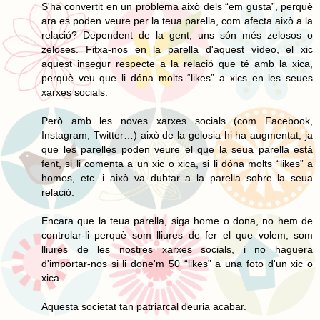
S'ha convertit en un problema això dels “em gusta”, perquè
ara es poden veure per la teua parella, com afecta això a la
relació? Dependent de la gent, uns són més zelosos o
zeloses. Fitxa-nos en la parella d'aquest vídeo, el xic
aquest insegur respecte a la relació que té amb la xica,
perquè veu que li dóna molts “likes” a xics en les seues
xarxes socials.
Però amb les noves xarxes socials (com Facebook,
Instagram, Twitter…) això de la gelosia hi ha augmentat, ja
que les parelles poden veure el que la seua parella està
fent, si li comenta a un xic o xica, si li dóna molts “likes” a
homes, etc. i això va dubtar a la parella sobre la seua
relació.
Encara que la teua parella, siga home o dona, no hem de
controlar-li perquè som lliures de fer el que volem, som
lliures de les nostres xarxes socials, i no haguera
d'importar-nos si li done'm 50 “likes” a una foto d'un xic o
xica.
Aquesta societat tan patriarcal deuria acabar.