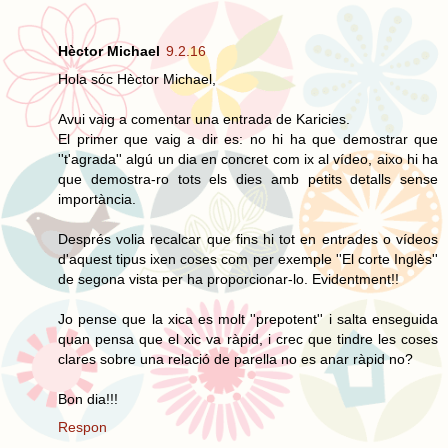
Hèctor Michael
9.2.16
Hola sóc Hèctor Michael,
Avui vaig a comentar una entrada de Karicies.
El primer que vaig a dir es: no hi ha que demostrar que
''t'agrada'' algú un dia en concret com ix al vídeo, aixo hi ha
que demostra-ro tots els dies amb petits detalls sense
importància.
Després volia recalcar que fins hi tot en entrades o vídeos
d'aquest tipus ixen coses com per exemple ''El corte Inglès''
de segona vista per ha proporcionar-lo. Evidentment!!
Jo pense que la xica es molt ''prepotent'' i salta enseguida
quan pensa que el xic va ràpid, i crec que tindre les coses
clares sobre una relació de parella no es anar ràpid no?
Bon dia!!!
Respon