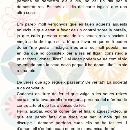
persona se demostra dia a dia, no cal un dia per a
demostrar res. Es més el ‘’dia del corte ingles’’ que una
altra cosa.
Em pareix molt vergonyós que es fajen aquests aquests
anuncis ja que estan a favor de un control sobre la parella,
ja que cada persona mana de les seues reixes socials i
ningú a de dir-li que se la té que llevar, ni que no li poden
donar ‘’me gusta’’. Instagram es una red molt popular hui
en dia que no consisteix per a res en lligar, consisteix a
pujar fotos i donar ‘’likes’’. I al vídeo podem veure com el xic
se enfada amb la seua novia peque li ha donat ‘’like’’ un xic
a una foto.
De veres que açò segueix passant? De veritat? La societat
a de canviar ja.
Cadascú es lliure de fer el que vuiga a les seues reixes
socials, ni la teva parella ni ninguna persona del món ha de
controlarte el que fas o deixes de fer..
Per a acabar, voldria comentar el final d’aquest video, ja
que em pareix fatal que tinga que ser la noia qui se
disculpe i demane perdona cuan ella no ha fet res. I
d’amunt ell s’enfade cuan no en té ni una mica de raó.