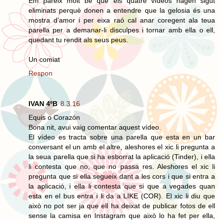
Em pareix molt bé que els quatre vídeos hagen sigut
eliminats perquè donen a entendre que la gelosia és una
mostra d’amor i per eixa raó cal anar coregent ala teua
parella per a demanar-li disculpes i tornar amb ella o ell,
quedant tu rendit als seus peus.
Un comiat
Respon
IVAN 4ºB
8.3.16
Equis o Corazón
Bona nit, avui vaig comentar aquest vídeo.
El vídeo es tracta sobre una parella que esta en un bar
conversant el un amb el altre, aleshores el xic li pregunta a
la seua parella que si ha esborrat la aplicació (Tinder), i ella
li contesta que no, que no passa res. Aleshores el xic li
pregunta que si ella segueix dant a les cors i que si entra a
la aplicació, i ella li contesta que si que a vegades quan
esta en el bus entra i li da a LIKE (COR). El xic li diu que
això no pot ser ja que ell ha deixat de publicar fotos de ell
sense la camisa en Instagram que això lo ha fet per ella,