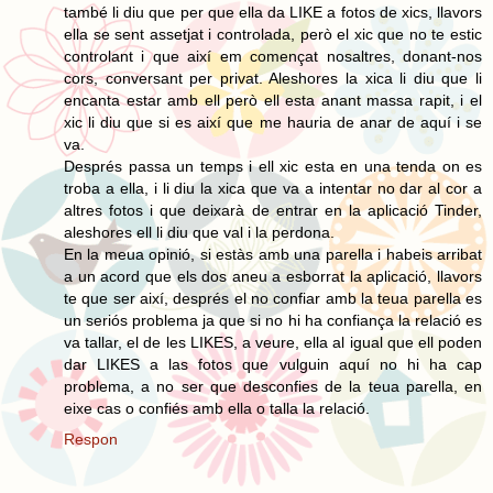
també li diu que per que ella da LIKE a fotos de xics, llavors
ella se sent assetjat i controlada, però el xic que no te estic
controlant i que així em començat nosaltres, donant-nos
cors, conversant per privat. Aleshores la xica li diu que li
encanta estar amb ell però ell esta anant massa rapit, i el
xic li diu que si es així que me hauria de anar de aquí i se
va.
Després passa un temps i ell xic esta en una tenda on es
troba a ella, i li diu la xica que va a intentar no dar al cor a
altres fotos i que deixarà de entrar en la aplicació Tinder,
aleshores ell li diu que val i la perdona.
En la meua opinió, si estàs amb una parella i habeis arribat
a un acord que els dos aneu a esborrat la aplicació, llavors
te que ser així, després el no confiar amb la teua parella es
un seriós problema ja que si no hi ha confiança la relació es
va tallar, el de les LIKES, a veure, ella al igual que ell poden
dar LIKES a las fotos que vulguin aquí no hi ha cap
problema, a no ser que desconfies de la teua parella, en
eixe cas o confiés amb ella o talla la relació.
Respon