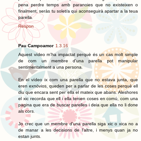
pena perdre temps amb paranoies que no existeixen o
finalment, seràs tu solet/a qui aconseguirà apartar a la teua
parella.
Respon
Pau Campoamor
1.3.16
Aquest vídeo m'ha impactat perquè és un cas molt simple
de com un membre d'una parella pot manipular
sentimentalment a una persona.
En el vídeo ix com una parella que no estava junta, que
eren exnòvios, queden per a parlar de les coses perquè ell
diu que encara sent per ella el mateix que abans. Aleshores
el xic recorda que ell i ella tenien coses en comú, com una
pagina que era de buscar parelles i deia que ella no li done
als cors.
Jo crec que un membre d'una parella siga xic o xica no a
de manar a les decisions de l'altre, i menys quan ja no
estan junts.