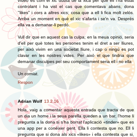
vídeo és com el xic dubta de la xica per què ell l'ha estat
controlant i ha vist el cas que comentava abans, dona
''likes'' i cors a altres xics; cosa que a ell li fica molt zelós.
Arriba un moment en què el xic s'afarta i se'n va. Després
ella va a demanar-li perdó.
Vull dir que en aquest cas la culpa; en la meua opinió, seria
d'ell per què totes les persones tenim el dret a ser lliures,
per això vivim en una societat lliure, i cap o ningú es pot
clavar en les nostres vides. Per això el que tindria que
demanar disculpes pel seu comportament seria ell i no ella
Un comiat.
Respon
Adrian Wolf
13.2.16
Hola, vaig a comentar aquesta entrada que tracta de que
un dia un home i la seua parella queden a un bar, l'home li
pregunta a la dona si s'ha borrat l'aplicació «tinder» que es
una app per a conéixer gent. Ella li contesta que no. Ell li
pregunta que si dona als xics «likes» i ella contesta que si,