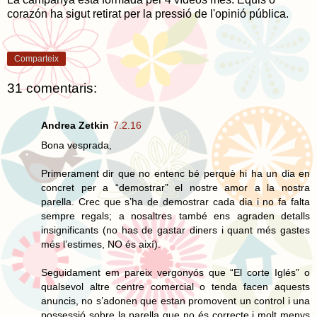
corazón ha sigut retirat per la pressió de l'opinió pública.
Comparteix
31 comentaris:
Andrea Zetkin
7.2.16
Bona vesprada,
Primerament dir que no entenc bé perquè hi ha un dia en
concret per a “demostrar” el nostre amor a la nostra
parella. Crec que s’ha de demostrar cada dia i no fa falta
sempre regals; a nosaltres també ens agraden detalls
insignificants (no has de gastar diners i quant més gastes
més l’estimes, NO és així).
Seguidament em pareix vergonyós que “El corte Iglés” o
qualsevol altre centre comercial o tenda facen aquests
anuncis, no s’adonen que estan promovent un control i una
possessió sobre la parella que no és correcte i molt menys