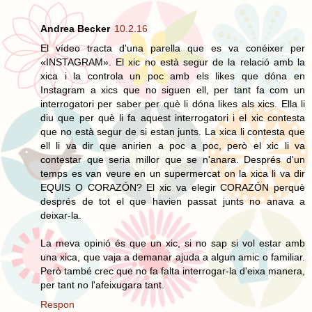
Andrea Becker
10.2.16
El vídeo tracta d'una parella que es va conéixer per
«INSTAGRAM». El xic no està segur de la relació amb la
xica i la controla un poc amb els likes que dóna en
Instagram a xics que no siguen ell, per tant fa com un
interrogatori per saber per què li dóna likes als xics. Ella li
diu que per què li fa aquest interrogatori i el xic contesta
que no està segur de si estan junts. La xica li contesta que
ell li va dir que anirien a poc a poc, però el xic li va
contestar que seria millor que se n'anara. Després d'un
temps es van veure en un supermercat on la xica li va dir
EQUIS O CORAZÓN? El xic va elegir CORAZÓN perquè
després de tot el que havien passat junts no anava a
deixar-la.
La meva opinió és que un xic, si no sap si vol estar amb
una xica, que vaja a demanar ajuda a algun amic o familiar.
Però també crec que no fa falta interrogar-la d'eixa manera,
per tant no l'afeixugara tant.
Respon