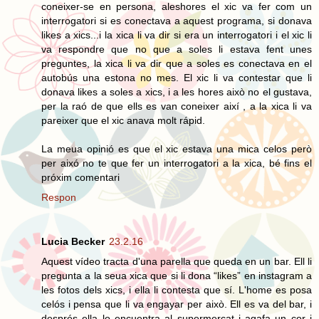
coneixer-se en persona, aleshores el xic va fer com un
interrogatori si es conectava a aquest programa, si donava
likes a xics...i la xica li va dir si era un interrogatori i el xic li
va respondre que no que a soles li estava fent unes
preguntes, la xica li va dir que a soles es conectava en el
autobús una estona no mes. El xic li va contestar que li
donava likes a soles a xics, i a les hores això no el gustava,
per la raó de que ells es van coneixer així , a la xica li va
pareixer que el xic anava molt rápid.
La meua opinió es que el xic estava una mica celos però
per aixó no te que fer un interrogatori a la xica, bé fins el
próxim comentari
Respon
Lucia Becker
23.2.16
Aquest vídeo tracta d'una parella que queda en un bar. Ell li
pregunta a la seua xica que si li dona “likes” en instagram a
les fotos dels xics, i ella li contesta que sí. L'home es posa
celós i pensa que li va engayar per això. Ell es va del bar, i
després ella lo encuentra al supermercat i agafa un cor i