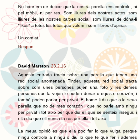
No hauríem de deixar que la nostra parella ens controle, ni
pel mòbil, ni per res. Som lliures dels nostres actes, som
lliures de les nostres xarxes social, som lliures de dóna-li
“likes” a totes les fotos que volem i som llibres d'opinar.
Un comiat.
Respon
David Marston
23.2.16
Aquesta entrada tracta sobre una parella que tenen una
red social anomenada Tinder, aquesta red social tracta
sobre com unes persones pujen una foto y les demes
persones que la vejen le poden donar o equis o corazón, i
també poden parlar per privat. El home li diu que a la seua
parella que no de mes corazón i que no parle amb ningu
per privat i tot aixo per que diu ell que se senteix insegur, i
ella diu que ell nunca fa res per ella i tot aixo.
La meua opinió es que ella poc fer lo que vulga perque
ningu controla a ningu o diu lo que te que fer i ademes