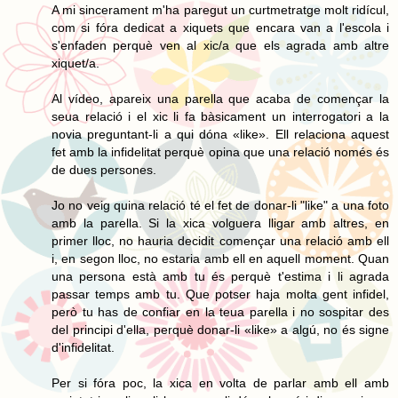
A mi sincerament m'ha paregut un curtmetratge molt ridícul,
com si fóra dedicat a xiquets que encara van a l'escola i
s'enfaden perquè ven al xic/a que els agrada amb altre
xiquet/a.
Al vídeo, apareix una parella que acaba de començar la
seua relació i el xic li fa bàsicament un interrogatori a la
novia preguntant-li a qui dóna «like». Ell relaciona aquest
fet amb la infidelitat perquè opina que una relació només és
de dues persones.
Jo no veig quina relació té el fet de donar-li "like" a una foto
amb la parella. Si la xica volguera lligar amb altres, en
primer lloc, no hauria decidit començar una relació amb ell
i, en segon lloc, no estaria amb ell en aquell moment. Quan
una persona està amb tu és perquè t'estima i li agrada
passar temps amb tu. Que potser haja molta gent infidel,
però tu has de confiar en la teua parella i no sospitar des
del principi d'ella, perquè donar-li «like» a algú, no és signe
d'infidelitat.
Per si fóra poc, la xica en volta de parlar amb ell amb