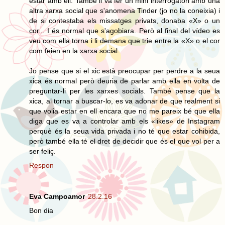
estar amb ell. També li va fer un mini interrogatori amb una
altra xarxa social que s'anomena Tinder (jo no la coneixia) i
de si contestaba els missatges privats, donaba «X» o un
cor... I és normal que s'agobiara. Però al final del vídeo es
veu com ella torna i li demana que trie entre la «X» o el cor
com feien en la xarxa social.
Jo pense que si el xic està preocupar per perdre a la seua
xica és normal però deuria de parlar amb ella en volta de
preguntar-li per les xarxes socials. També pense que la
xica, al tornar a buscar-lo, es va adonar de que realment si
que volia estar en ell encara que no me pareix bé que ella
diga que es va a controlar amb els «likes» de Instagram
perquè és la seua vida privada i no té que estar cohibida,
però també ella té el dret de decidir que és el que vol per a
ser feliç.
Respon
Eva Campoamor
28.2.16
Bon dia