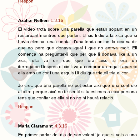
Respon
Azahar Nelken
1.3.16
El vídeo trcta sobre una parella que estan sopant en un
restaruant mentres que parlen. El xic li diu a la xica que si
havía eliminat una"cuenta" d'una tenda online, la xica va dir
que no pero que donava igual i que no entrva molt. Ell
comença ha preguntar-li que per qué li donava like a un
xics, ella va dir que que era aixó si era un
iterrogatori.Després el xic li va a comprar un regal i apareix
ella amb un cor i una esquis i li diu que trie,ell tria el cor.
Jo crec que una parella no pot estar així que una controlo
al altre perque això no te sentit si tu estimes a eixa persona
tens que confiar en ella si no no hi haurá relació.
Respon
Maria Claramunt
4.3.16
En primer parlar del dia de san valentí ja que si vols a una