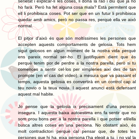
serietat i explicar-li les coses, li dóna la raó i diu que ja no
ho farà. Però ha fet alguna cosa mala? Està permitent que
ell li prohibisca coses. Pot ser que en un futur li prohibisca
quedar amb amics, però no passa res, perquè ella ve això
normal.
El pitjor d'això és que són moltíssimes les persones que
accepten aquests comportaments de gelosia. Tots hem
sigut gelosos en algun moment de la nostra vida perquè
ens pareix normal ser-ho. El justifiquem dient que és
perquè tenim por de perdre a la nostra parella, però si tu
comences a sentir cel·los per ximpleries així des de tan
prompte (en el cas del vídeo), a mesura que va passant el
temps, aquesta gelosia es convertirà en un control cap al
teu novio o la teua novia. I aquest anunci està defensant
aquest mal habite.
Jo pense que la gelosia ix precisament d'una persona
insegura. I aquesta baixa autoestima ens fa sentir que no
som prou bons per a la nostra parella i que potser ell/ella
busca altres coses en una persona. No obstant això, és
molt contradictori perquè cal pensar que, de totes les
persones que hi ha, eixa persona t'ha elegit a tu, i no val la