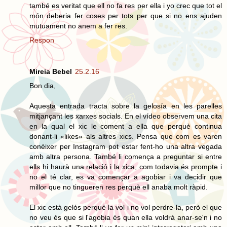
també es veritat que ell no fa res per ella i yo crec que tot el
món deberia fer coses per tots per que si no ens ajuden
mutuament no anem a fer res.
Respon
Mireia Bebel
25.2.16
Bon dia,
Aquesta entrada tracta sobre la gelosía en les parelles
mitjançant les xarxes socials. En el vídeo observem una cita
en la qual el xic le coment a ella que perquè continua
donant-li «likes» als altres xics. Pensa que com es varen
conèixer per Instagram pot estar fent-ho una altra vegada
amb altra persona. També li comença a preguntar si entre
ells hi haurà una relació i la xica, com todavia és prompte i
no el té clar, es va començar a agobiar i va decidir que
millor que no tingueren res perquè ell anaba molt ràpid.
El xic està gelós perquè la vol i no vol perdre-la, però el que
no veu és que si l'agobia és quan ella voldrà anar-se'n i no