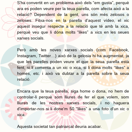
S'ha convertit en un problema això dels “em gusta”, perquè
ara es poden veure per la teua parella, com afecta això a la
relació? Dependent de la gent, uns són més zelosos o
zeloses. Fitxa-nos en la parella d'aquest vídeo, el xic
aquest insegur respecte a la relació que té amb la xica,
perquè veu que li dóna molts “likes” a xics en les seues
xarxes socials.
Però amb les noves xarxes socials (com Facebook,
Instagram, Twitter…) això de la gelosia hi ha augmentat, ja
que les parelles poden veure el que la seua parella està
fent, si li comenta a un xic o xica, si li dóna molts “likes” a
homes, etc. i això va dubtar a la parella sobre la seua
relació.
Encara que la teua parella, siga home o dona, no hem de
controlar-li perquè som lliures de fer el que volem, som
lliures de les nostres xarxes socials, i no haguera
d'importar-nos si li done'm 50 “likes” a una foto d'un xic o
xica.
Aquesta societat tan patriarcal deuria acabar.