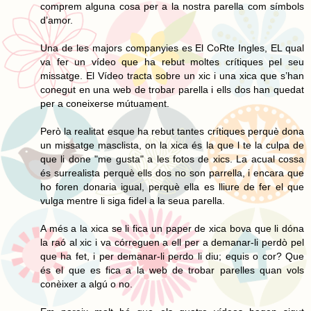
comprem alguna cosa per a la nostra parella com símbols
d’amor.
Una de les majors companyies es El CoRte Ingles, EL qual
va fer un vídeo que ha rebut moltes crítiques pel seu
missatge. El Vídeo tracta sobre un xic i una xica que s’han
conegut en una web de trobar parella i ells dos han quedat
per a coneixerse mútuament.
Però la realitat esque ha rebut tantes crítiques perquè dona
un missatge masclista, on la xica és la que l te la culpa de
que li done "me gusta" a les fotos de xics. La acual cossa
és surrealista perquè ells dos no son parrella, i encara que
ho foren donaria igual, perquè ella es lliure de fer el que
vulga mentre li siga fidel a la seua parella.
A més a la xica se li fica un paper de xica bova que li dóna
la raó al xic i va córreguen a ell per a demanar-li perdò pel
que ha fet, i per demanar-li perdo li diu; equis o cor? Que
és el que es fica a la web de trobar parelles quan vols
conèixer a algú o no.