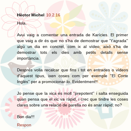
Hèctor Michel
10.2.16
Hola,
Avui vaig a comentar una entrada de Karícies. El primer
que vaig a dir és que no s'ha de demostrar que ''t'agrada''
algú un dia en concret, com ix al vídeo, això s'ha de
demostrar tots els dies amb petits detalls sense
importància.
Després volia recalcar que fins i tot en entrades o vídeos
d'aquest tipus, ixen coses com per exemple ''El Corte
Inglés'' per a promocionar-lo. Evidentment!!
Jo pense que la xica és molt ''prepotent'' i salta enseguida
quan pensa que el xic va ràpid, i crec que tindre les coses
clares sobre una relació de parella no és anar ràpid, no?
Bon dia!!!
Respon