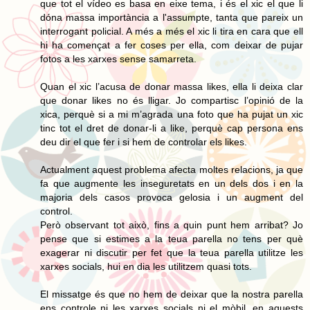
que tot el vídeo es basa en eixe tema, i és el xic el que li
dóna massa importància a l'assumpte, tanta que pareix un
interrogant policial. A més a més el xic li tira en cara que ell
hi ha començat a fer coses per ella, com deixar de pujar
fotos a les xarxes sense samarreta.
Quan el xic l’acusa de donar massa likes, ella li deixa clar
que donar likes no és lligar. Jo compartisc l’opinió de la
xica, perquè si a mi m’agrada una foto que ha pujat un xic
tinc tot el dret de donar-li a like, perquè cap persona ens
deu dir el que fer i si hem de controlar els likes.
Actualment aquest problema afecta moltes relacions, ja que
fa que augmente les inseguretats en un dels dos i en la
majoria dels casos provoca gelosia i un augment del
control.
Però observant tot això, fins a quin punt hem arribat? Jo
pense que si estimes a la teua parella no tens per què
exagerar ni discutir per fet que la teua parella utilitze les
xarxes socials, hui en dia les utilitzem quasi tots.
El missatge és que no hem de deixar que la nostra parella
ens controle ni les xarxes socials ni el mòbil, en aquests