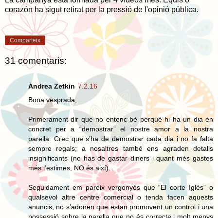
corazón ha sigut retirat per la pressió de l'opinió pública.
Comparteix
31 comentaris:
Andrea Zetkin
7.2.16
Bona vesprada,
Primerament dir que no entenc bé perquè hi ha un dia en
concret per a “demostrar” el nostre amor a la nostra
parella. Crec que s’ha de demostrar cada dia i no fa falta
sempre regals; a nosaltres també ens agraden detalls
insignificants (no has de gastar diners i quant més gastes
més l’estimes, NO és així).
Seguidament em pareix vergonyós que “El corte Iglés” o
qualsevol altre centre comercial o tenda facen aquests
anuncis, no s’adonen que estan promovent un control i una
possessió sobre la parella que no és correcte i molt menys