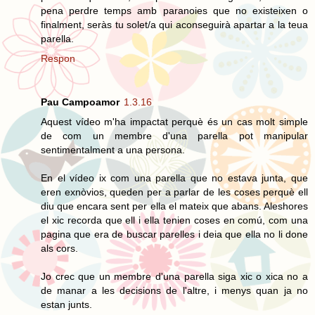
pena perdre temps amb paranoies que no existeixen o
finalment, seràs tu solet/a qui aconseguirà apartar a la teua
parella.
Respon
Pau Campoamor
1.3.16
Aquest vídeo m'ha impactat perquè és un cas molt simple
de com un membre d'una parella pot manipular
sentimentalment a una persona.
En el vídeo ix com una parella que no estava junta, que
eren exnòvios, queden per a parlar de les coses perquè ell
diu que encara sent per ella el mateix que abans. Aleshores
el xic recorda que ell i ella tenien coses en comú, com una
pagina que era de buscar parelles i deia que ella no li done
als cors.
Jo crec que un membre d'una parella siga xic o xica no a
de manar a les decisions de l'altre, i menys quan ja no
estan junts.