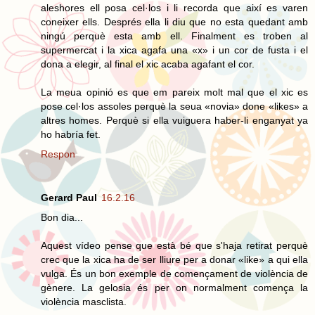
aleshores ell posa cel·los i li recorda que així es varen
coneixer ells. Després ella li diu que no esta quedant amb
ningú perquè esta amb ell. Finalment es troben al
supermercat i la xica agafa una «x» i un cor de fusta i el
dona a elegir, al final el xic acaba agafant el cor.
La meua opinió es que em pareix molt mal que el xic es
pose cel·los assoles perquè la seua «novia» done «likes» a
altres homes. Perquè si ella vuiguera haber-li enganyat ya
ho habría fet.
Respon
Gerard Paul
16.2.16
Bon dia...
Aquest vídeo pense que està bé que s'haja retirat perquè
crec que la xica ha de ser lliure per a donar «like» a qui ella
vulga. És un bon exemple de començament de violència de
gènere. La gelosia és per on normalment comença la
violència masclista.