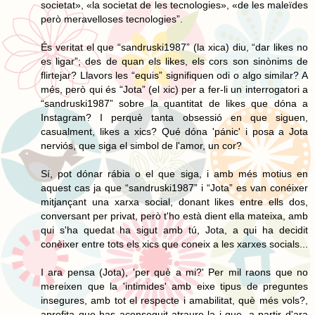
societat», «la societat de les tecnologies», «de les maleïdes
però meravelloses tecnologies”.
És veritat el que “sandruski1987” (la xica) diu, “dar likes no
es ligar”; des de quan els likes, els cors son sinònims de
flirtejar? Llavors les “equis” signifiquen odi o algo similar? A
més, però qui és “Jota” (el xic) per a fer-li un interrogatori a
“sandruski1987” sobre la quantitat de likes que dóna a
Instagram? I perquè tanta obsessió en que siguen,
casualment, likes a xics? Qué dóna 'pánic' i posa a Jota
nerviós, que siga el simbol de l'amor, un cor?
Sí, pot dónar rábia o el que siga, i amb més motius en
aquest cas ja que “sandruski1987” i “Jota” es van conéixer
mitjançant una xarxa social, donant likes entre ells dos,
conversant per privat, però t'ho està dient ella mateixa, amb
qui s'ha quedat ha sigut amb tú, Jota, a qui ha decidit
conèixer entre tots els xics que coneix a les xarxes socials...
I ara pensa (Jota), 'per què a mi?' Per mil raons que no
mereixen que la 'intimides' amb eixe tipus de preguntes
insegures, amb tot el respecte i amabilitat, què més vols?,
aprofita que has aconseguit atraure-la i que, a partir d'ara