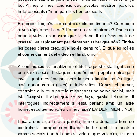
bo. A més a més, anuncis que assoles mostren parelles
heterosexuals i “mai” parelles homosexuals.
En tercer lloc, s'ha de controlar els sentiments? Com saps
si vas ràpidament o no? L’amor no era abstracte? Doncs en
aquest vídeo es mostra que la dona li diu “vas molt de
pressa”, va ràpidament per demanar saber que són? Tindre
les coses clares crec, que no és gens roí. El que és roí és
el començament del vídeo i el final, o no?
A continuació, si analitzem el títol, aquest està lligat amb
una xarxa social, Instagram, que és molt popular entre gent
jove i gent més “major” però la seua finalitat no és lligar,
sinó donar corets (likes) a fotografies. Doncs, el primer,
controles a la teua parella mitjançant una xarxa social, molt
bé. Després, li dius que no ho faça, genial i damunt, li
interrogues indirectament si està parlant amb un altre
home, escolteu no voleu un nuvi així? EVIDENTMENT, NO!
Encara que siga la teua parella, home o dona, no hem de
controlar-la perquè som lliures de fer amb les nostres
xarxes socials i amb la nostra vida el que vulga'm, i si ens