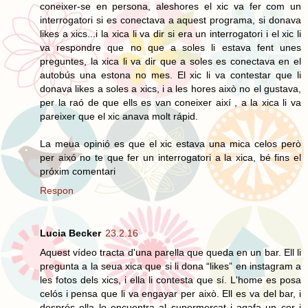
coneixer-se en persona, aleshores el xic va fer com un
interrogatori si es conectava a aquest programa, si donava
likes a xics...i la xica li va dir si era un interrogatori i el xic li
va respondre que no que a soles li estava fent unes
preguntes, la xica li va dir que a soles es conectava en el
autobús una estona no mes. El xic li va contestar que li
donava likes a soles a xics, i a les hores això no el gustava,
per la raó de que ells es van coneixer així , a la xica li va
pareixer que el xic anava molt rápid.
La meua opinió es que el xic estava una mica celos però
per aixó no te que fer un interrogatori a la xica, bé fins el
próxim comentari
Respon
Lucia Becker
23.2.16
Aquest vídeo tracta d'una parella que queda en un bar. Ell li
pregunta a la seua xica que si li dona “likes” en instagram a
les fotos dels xics, i ella li contesta que sí. L'home es posa
celós i pensa que li va engayar per això. Ell es va del bar, i
després ella lo encuentra al supermercat i agafa un cor i