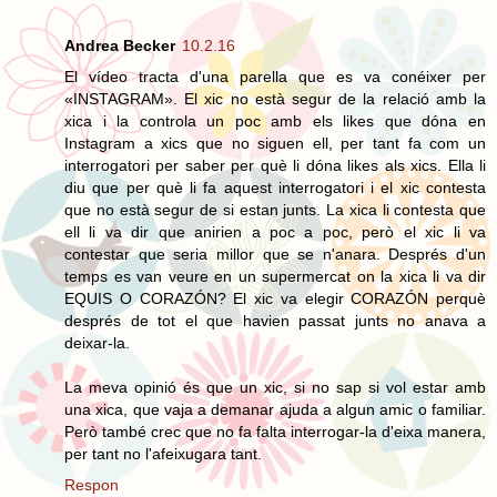
Andrea Becker
10.2.16
El vídeo tracta d'una parella que es va conéixer per
«INSTAGRAM». El xic no està segur de la relació amb la
xica i la controla un poc amb els likes que dóna en
Instagram a xics que no siguen ell, per tant fa com un
interrogatori per saber per què li dóna likes als xics. Ella li
diu que per què li fa aquest interrogatori i el xic contesta
que no està segur de si estan junts. La xica li contesta que
ell li va dir que anirien a poc a poc, però el xic li va
contestar que seria millor que se n'anara. Després d'un
temps es van veure en un supermercat on la xica li va dir
EQUIS O CORAZÓN? El xic va elegir CORAZÓN perquè
després de tot el que havien passat junts no anava a
deixar-la.
La meva opinió és que un xic, si no sap si vol estar amb
una xica, que vaja a demanar ajuda a algun amic o familiar.
Però també crec que no fa falta interrogar-la d'eixa manera,
per tant no l'afeixugara tant.
Respon