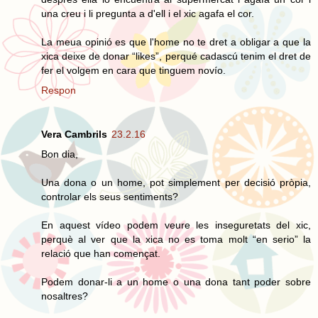
una creu i li pregunta a d'ell i el xic agafa el cor.
La meua opinió es que l'home no te dret a obligar a que la
xica deixe de donar “likes”, perqué cadascú tenim el dret de
fer el volgem en cara que tinguem novío.
Respon
Vera Cambrils
23.2.16
Bon dia,
Una dona o un home, pot simplement per decisió pròpia,
controlar els seus sentiments?
En aquest vídeo podem veure les inseguretats del xic,
perquè al ver que la xica no es toma molt “en serio” la
relació que han començat.
Podem donar-li a un home o una dona tant poder sobre
nosaltres?