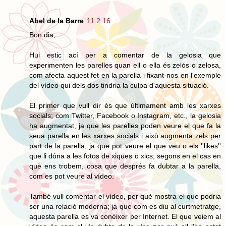
Abel de la Barre
11.2.16
Bon dia,
Hui estic ací per a comentar de la gelosia que
experimenten les parelles quan ell o ella és zelós o zelosa,
com afecta aquest fet en la parella i fixant-nos en l'exemple
del vídeo qui dels dos tindria la culpa d'aquesta situació.
El primer que vull dir és que últimament amb les xarxes
socials; com Twitter, Facebook o Instagram, etc., la gelosia
ha augmentat, ja que les parelles poden veure el que fa la
seua parella en les xarxes socials i això augmenta zels per
part de la parella; ja que pot veure el que veu o els ''likes''
que li dóna a les fotos de xiques o xics; segons en el cas en
què ens trobem, cosa que després fa dubtar a la parella,
com es pot veure al vídeo.
També vull comentar el vídeo, per què mostra el que podria
ser una relació moderna; ja que com es diu al curtmetratge,
aquesta parella es va conéixer per Internet. El que veiem al