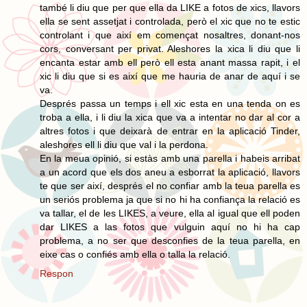
també li diu que per que ella da LIKE a fotos de xics, llavors
ella se sent assetjat i controlada, però el xic que no te estic
controlant i que així em començat nosaltres, donant-nos
cors, conversant per privat. Aleshores la xica li diu que li
encanta estar amb ell però ell esta anant massa rapit, i el
xic li diu que si es així que me hauria de anar de aquí i se
va.
Després passa un temps i ell xic esta en una tenda on es
troba a ella, i li diu la xica que va a intentar no dar al cor a
altres fotos i que deixarà de entrar en la aplicació Tinder,
aleshores ell li diu que val i la perdona.
En la meua opinió, si estàs amb una parella i habeis arribat
a un acord que els dos aneu a esborrat la aplicació, llavors
te que ser així, després el no confiar amb la teua parella es
un seriós problema ja que si no hi ha confiança la relació es
va tallar, el de les LIKES, a veure, ella al igual que ell poden
dar LIKES a las fotos que vulguin aquí no hi ha cap
problema, a no ser que desconfies de la teua parella, en
eixe cas o confiés amb ella o talla la relació.
Respon