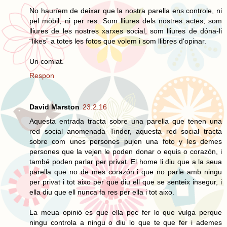
No hauríem de deixar que la nostra parella ens controle, ni
pel mòbil, ni per res. Som lliures dels nostres actes, som
lliures de les nostres xarxes social, som lliures de dóna-li
“likes” a totes les fotos que volem i som llibres d'opinar.
Un comiat.
Respon
David Marston
23.2.16
Aquesta entrada tracta sobre una parella que tenen una
red social anomenada Tinder, aquesta red social tracta
sobre com unes persones pujen una foto y les demes
persones que la vejen le poden donar o equis o corazón, i
també poden parlar per privat. El home li diu que a la seua
parella que no de mes corazón i que no parle amb ningu
per privat i tot aixo per que diu ell que se senteix insegur, i
ella diu que ell nunca fa res per ella i tot aixo.
La meua opinió es que ella poc fer lo que vulga perque
ningu controla a ningu o diu lo que te que fer i ademes