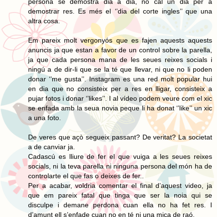
persona se demostra dia a dia, no cal un dia per a
demostrar res. Es més el ‘’dia del corte ingles’’ que una
altra cosa.
Em pareix molt vergonyós que es fajen aquests aquests
anuncis ja que estan a favor de un control sobre la parella,
ja que cada persona mana de les seues reixes socials i
ningú a de dir-li que se la té que llevar, ni que no li poden
donar ‘’me gusta’’. Instagram es una red molt popular hui
en dia que no consisteix per a res en lligar, consisteix a
pujar fotos i donar ‘’likes’’. I al vídeo podem veure com el xic
se enfada amb la seua novia peque li ha donat ‘’like’’ un xic
a una foto.
De veres que açò segueix passant? De veritat? La societat
a de canviar ja.
Cadascú es lliure de fer el que vuiga a les seues reixes
socials, ni la teva parella ni ninguna persona del món ha de
controlarte el que fas o deixes de fer..
Per a acabar, voldria comentar el final d’aquest video, ja
que em pareix fatal que tinga que ser la noia qui se
disculpe i demane perdona cuan ella no ha fet res. I
d’amunt ell s’enfade cuan no en té ni una mica de raó.