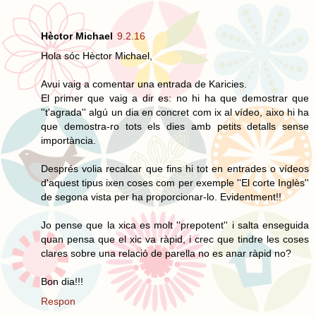
Hèctor Michael
9.2.16
Hola sóc Hèctor Michael,
Avui vaig a comentar una entrada de Karicies.
El primer que vaig a dir es: no hi ha que demostrar que
''t'agrada'' algú un dia en concret com ix al vídeo, aixo hi ha
que demostra-ro tots els dies amb petits detalls sense
importància.
Després volia recalcar que fins hi tot en entrades o vídeos
d'aquest tipus ixen coses com per exemple ''El corte Inglès''
de segona vista per ha proporcionar-lo. Evidentment!!
Jo pense que la xica es molt ''prepotent'' i salta enseguida
quan pensa que el xic va ràpid, i crec que tindre les coses
clares sobre una relació de parella no es anar ràpid no?
Bon dia!!!
Respon