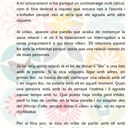
A mi sincerament m'ha paregut un curtmetratge molt ridícul,
com si fóra dedicat a xiquets que encara van a l'escola i
s'enfaden perquè ven al xic/a que els agrada amb altre
xiquet/a.
Al vídeo, apareix una parella que acaba de començar la
seua relació i el xic li fa bàsicament un interrogatori a la
novia preguntant-li a qui dóna «like». Ell relaciona aquest
fet amb la infidelitat perquè opina que una relació només és
de dues persones.
Jo no veig quina relació té el fet de donar-li "like" a una foto
amb la parella. Si la xica volguera lligar amb altres, en
primer lloc, no hauria decidit començar una relació amb ell
i, en segon lloc, no estaria amb ell en aquell moment. Quan
una persona està amb tu és perquè t'estima i li agrada
passar temps amb tu. Que potser haja molta gent infidel,
però tu has de confiar en la teua parella i no sospitar des
del principi d'ella, perquè donar-li «like» a algú, no és signe
d'infidelitat.
Per si fóra poc, la xica en volta de parlar amb ell amb