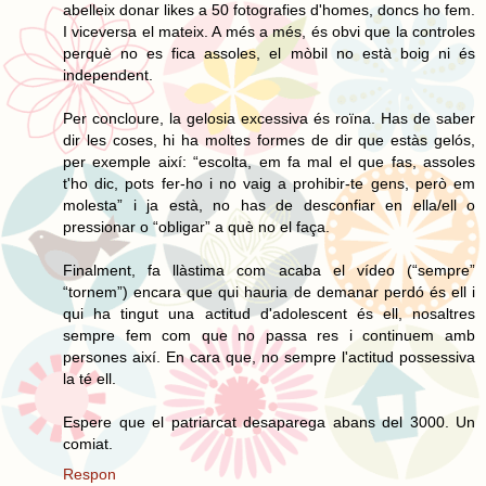
abelleix donar likes a 50 fotografies d'homes, doncs ho fem.
I viceversa el mateix. A més a més, és obvi que la controles
perquè no es fica assoles, el mòbil no està boig ni és
independent.
Per concloure, la gelosia excessiva és roïna. Has de saber
dir les coses, hi ha moltes formes de dir que estàs gelós,
per exemple així: “escolta, em fa mal el que fas, assoles
t'ho dic, pots fer-ho i no vaig a prohibir-te gens, però em
molesta” i ja està, no has de desconfiar en ella/ell o
pressionar o “obligar” a què no el faça.
Finalment, fa llàstima com acaba el vídeo (“sempre”
“tornem”) encara que qui hauria de demanar perdó és ell i
qui ha tingut una actitud d'adolescent és ell, nosaltres
sempre fem com que no passa res i continuem amb
persones així. En cara que, no sempre l'actitud possessiva
la té ell.
Espere que el patriarcat desaparega abans del 3000. Un
comiat.
Respon