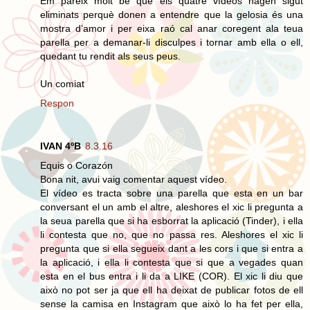
Em pareix molt bé que els quatre vídeos hagen sigut
eliminats perquè donen a entendre que la gelosia és una
mostra d’amor i per eixa raó cal anar coregent ala teua
parella per a demanar-li disculpes i tornar amb ella o ell,
quedant tu rendit als seus peus.
Un comiat
Respon
IVAN 4ºB
8.3.16
Equis o Corazón
Bona nit, avui vaig comentar aquest vídeo.
El vídeo es tracta sobre una parella que esta en un bar
conversant el un amb el altre, aleshores el xic li pregunta a
la seua parella que si ha esborrat la aplicació (Tinder), i ella
li contesta que no, que no passa res. Aleshores el xic li
pregunta que si ella segueix dant a les cors i que si entra a
la aplicació, i ella li contesta que si que a vegades quan
esta en el bus entra i li da a LIKE (COR). El xic li diu que
això no pot ser ja que ell ha deixat de publicar fotos de ell
sense la camisa en Instagram que això lo ha fet per ella,