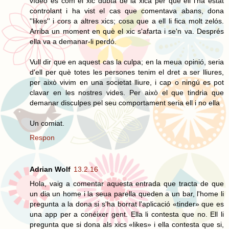
vídeo és com el xic dubta de la xica per què ell l'ha estat
controlant i ha vist el cas que comentava abans, dona
''likes'' i cors a altres xics; cosa que a ell li fica molt zelós.
Arriba un moment en què el xic s'afarta i se'n va. Després
ella va a demanar-li perdó.
Vull dir que en aquest cas la culpa; en la meua opinió, seria
d'ell per què totes les persones tenim el dret a ser lliures,
per això vivim en una societat lliure, i cap o ningú es pot
clavar en les nostres vides. Per això el que tindria que
demanar disculpes pel seu comportament seria ell i no ella
Un comiat.
Respon
Adrian Wolf
13.2.16
Hola, vaig a comentar aquesta entrada que tracta de que
un dia un home i la seua parella queden a un bar, l'home li
pregunta a la dona si s'ha borrat l'aplicació «tinder» que es
una app per a conéixer gent. Ella li contesta que no. Ell li
pregunta que si dona als xics «likes» i ella contesta que si,