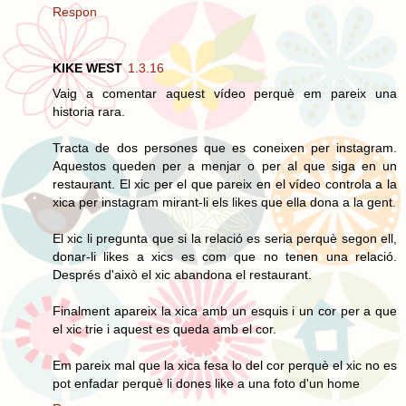
Respon
KIKE WEST
1.3.16
Vaig a comentar aquest vídeo perquè em pareix una
historia rara.
Tracta de dos persones que es coneixen per instagram.
Aquestos queden per a menjar o per al que siga en un
restaurant. El xic per el que pareix en el vídeo controla a la
xica per instagram mirant-li els likes que ella dona a la gent.
El xic li pregunta que si la relació es seria perquè segon ell,
donar-li likes a xics es com que no tenen una relació.
Després d'això el xic abandona el restaurant.
Finalment apareix la xica amb un esquis i un cor per a que
el xic trie i aquest es queda amb el cor.
Em pareix mal que la xica fesa lo del cor perquè el xic no es
pot enfadar perquè li dones like a una foto d'un home