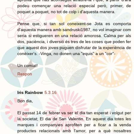
podeu començar una relació especial però, primer, de
poquet a poquet, no tot de colp i d'aquesta manera.
Pense que, si tan sol coneixent-se Jota es comporta
d'aquesta manera amb sandruski1987, no vol imaginar com
seria si estigueren en una relació amorosa. Calma per als
dos, paciència, i diversió és tres de les coses que poden fer
que aquest dos joves puguen disfrutar de la experiència de
conèixer's. -Vinga, no donen una "equis" a un "cor"-
Un comiat!
Respon
Iris Rainbow
5.3.16
Bon dia,
El passat 14 de febrer va ser el dia tan esperat i volgut per
la societat; El dia de San Valentin. En aquest dia totes les
marques i companyies aprofiten per a ficar a la venda
productes relacionats amb l'amor, per a què nosaltres