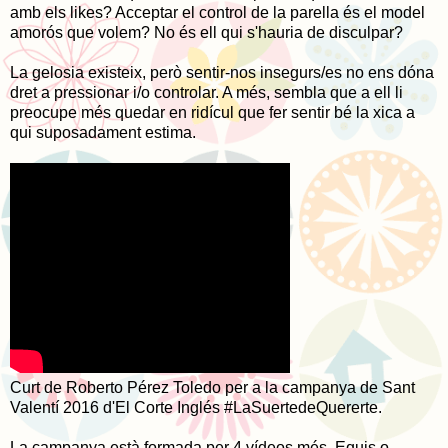
amb els likes? Acceptar el control de la parella és el model
amorós que volem? No és ell qui s'hauria de disculpar?
La gelosia existeix, però sentir-nos insegurs/es no ens dóna
dret a pressionar i/o controlar. A més, sembla que a ell li
preocupe més quedar en ridícul que fer sentir bé la xica a
qui suposadament estima.
Curt de Roberto Pérez Toledo per a la campanya de Sant
Valentí 2016 d'El Corte Inglés #LaSuertedeQuererte.
La campanya està formada per 4 vídeos més. Equis o