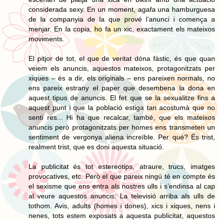
considerada sexy. En un moment, agafa una hamburguesa
de la companyia de la que prové l’anunci i comença a
menjar. En la copia, ho fa un xic, exactament els mateixos
moviments.
El pitjor de tot, el que de veritat dóna fàstic, és que quan
veiem els anuncis, aquestos mateixos, protagonitzats per
xiques – és a dir, els originals – ens pareixen normals, no
ens pareix estrany el paper que desembena la dona en
aquest tipus de anuncis. El fet que se la sexualitze fins a
aquest punt i que la població estiga tan acostumà que no
senti res... Hi ha que recalcar, també, que els mateixos
anuncis però protagonitzats per homes ens transmeten un
sentiment de vergonya aliena increïble. Per què? És trist,
realment trist, que es doni aquesta situació.
La publicitat és tot estereotips, atraure, trucs, imatges
provocatives, etc. Però el que pareix ningú té en compte és
el sexisme que ens entra als nostres ulls i s’endinsa al cap
al veure aquestos anuncis. La televisió arriba als ulls de
tothom. Avis, adults (homes i dones), xics i xiques, nens i
nenes, tots estem exposats a aquesta publicitat, aquestos