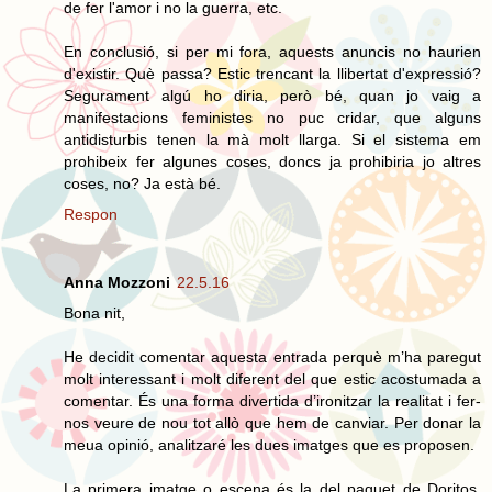
de fer l'amor i no la guerra, etc.
En conclusió, si per mi fora, aquests anuncis no haurien
d'existir. Què passa? Estic trencant la llibertat d'expressió?
Segurament algú ho diria, però bé, quan jo vaig a
manifestacions feministes no puc cridar, que alguns
antidisturbis tenen la mà molt llarga. Si el sistema em
prohibeix fer algunes coses, doncs ja prohibiria jo altres
coses, no? Ja està bé.
Respon
Anna Mozzoni
22.5.16
Bona nit,
He decidit comentar aquesta entrada perquè m’ha paregut
molt interessant i molt diferent del que estic acostumada a
comentar. És una forma divertida d’ironitzar la realitat i fer-
nos veure de nou tot allò que hem de canviar. Per donar la
meua opinió, analitzaré les dues imatges que es proposen.
La primera imatge o escena és la del paquet de Doritos.