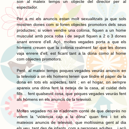
son al mateix temps un objecte del director per al
espectador.
Per a mi els anuncis estan molt sexualitzats ja que sols
mostren dones com si foren objectes promotors dels seus
productes; si volen vendre una colònia, fiquen a un home
musculat amb poca roba i de seguit fiquen a 2 o 3 dones
anant enrere d'ell. Açó, moltes vegades porta a que els
hòmens creuen que la colònia realment far que les dones
vaja enrere d'ell, est ficant tant a la dóna como al home
com objectes promotors.
Peró, al mateix temps poques vegades veurás anuncis en
la televisió a on els homens tenen que tindre el paper de la
dona en tots els aspectes, tant ; en el hogar, on sempre
apareix una dóna fent la neteja de la casa, al cuidat dels
fills… fent qualsevol cosa, que poques vegades veurás fent
als hòmens en els anuncis de la televisió.
Moltes vegades no se n'adonem conté de que desprès no
volem la “viòlencia cap a la dóna” quan fins i tot els
mateixos anuncis de televisió, que moltíssima gent al dia
els veu, tant des de infants, com a persones adultes… i açò