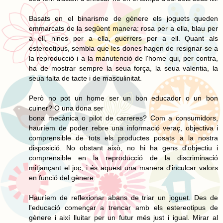
Basats en el binarisme de gènere els joguets queden
emmarcats de la següent manera: rosa per a ella, blau per
a ell, nines per a ella, guerrers per a ell. Quant als
estereotipus, sembla que les dones hagen de resignar-se a
la reproducció i a la manutenció de l'home qui, per contra,
ha de mostrar sempre la seua força, la seua valentia, la
seua falta de tacte i de masculinitat.
Però no pot un home ser un bon educador o un bon
cuiner? O una dona ser
bona mecànica o pilot de carreres? Com a consumidors,
hauríem de poder rebre una informació veraç, objectiva i
comprensible de tots els productes posats a la nostra
disposició. No obstant això, no hi ha gens d'objectiu i
comprensible en la reproducció de la discriminació
mitjançant el joc, i és aquest una manera d'inculcar valors
en funció del gènere.
Hauríem de reflexionar abans de triar un joguet. Des de
l'educació començar a trencar amb els estereotipus de
gènere i així lluitar per un futur més just i igual. Mirar al