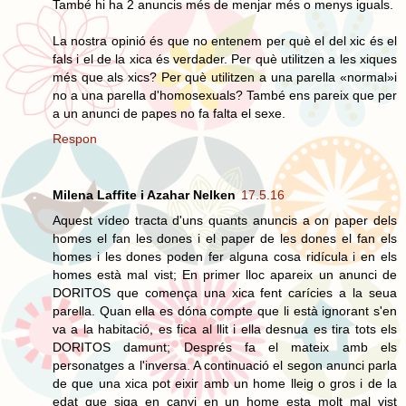
També hi ha 2 anuncis més de menjar més o menys iguals.
La nostra opinió és que no entenem per què el del xic és el
fals i el de la xica és verdader. Per què utilitzen a les xiques
més que als xics? Per què utilitzen a una parella «normal»i
no a una parella d'homosexuals? També ens pareix que per
a un anunci de papes no fa falta el sexe.
Respon
Milena Laffite i Azahar Nelken
17.5.16
Aquest vídeo tracta d'uns quants anuncis a on paper dels
homes el fan les dones i el paper de les dones el fan els
homes i les dones poden fer alguna cosa ridícula i en els
homes està mal vist; En primer lloc apareix un anunci de
DORITOS que comença una xica fent carícies a la seua
parella. Quan ella es dóna compte que li està ignorant s'en
va a la habitació, es fica al llit i ella desnua es tira tots els
DORITOS damunt; Després fa el mateix amb els
personatges a l'inversa. A continuació el segon anunci parla
de que una xica pot eixir amb un home lleig o gros i de la
edat que siga en canvi en un home esta molt mal vist