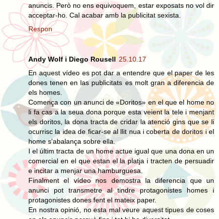
anuncis. Però no ens equivoquem, estar exposats no vol dir
acceptar-ho. Cal acabar amb la publicitat sexista.
Respon
Andy Wolf i Diego Rousell
25.10.17
En aquest vídeo es pot dar a entendre que el paper de les
dones tenen en las publicitats es molt gran a diferencia de
els homes.
Comença con un anunci de «Doritos» en el que el home no
li fa cas a la seua dona porque esta veient la tele i menjant
els doritos, la dona tracta de cridar la atenció gins que se li
ocurrisc la idea de ficar-se al llit nua i coberta de doritos i el
home s'abalança sobre ella.
I el últim tracta de un home actue igual que una dona en un
comercial en el que estan el la platja i tracten de persuadir
e incitar a menjar una hamburguesa.
Finalment el vídeo nos demostra la diferencia que un
anunci pot transmetre al tindre protagonistes homes i
protagonistes dones fent el mateix paper.
En nostra opinió, no esta mal veure aquest tipues de coses