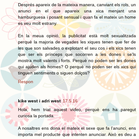
Després apareix de la mateixa manera, canviant els rols, un
anunci en el que apareix una xica menjant una
hamburguesa i posant sensual i quan fa el mateix un home
es veu molt estrany.
En la meua opinió, la publicitat està molt sexualitzada
perquè la majoria de vegades les xiques tenen que fer de
les que son salvades o explotant el seu cos i els xics tenen
que ser els prínceps que socorren a les dones i se'ls
mostra molt valents i forts. Perquè no poden ser les dones
qui ajuden als homes? O perquè no poden ser els xics qui
tinguen sentiments o siguen dolços?
Respon
kike west i adri west
17.5.16
Hola, hem triat aquest vídeo, perquè ens ha paregut
curiosa la portada.
A nosaltres ens dona el mateix el sexe que fa l'anunci, ens
importa mel producte que intenten anunciar. Això es deu a