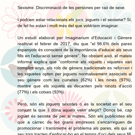
Sexisme. Discriminació de les persones per raó de sexe.
I podrien estar relacionats els jocs, joguets i el sexisme? Sí,
de fet ho estan i molt més del que voldríem imaginar.
Un estudi elaborat per Imaginarium d'Educació i Gènere
realitzat el febrer de 2017, diu que “el 98,6% dels pares
espanyols és conscient de la importància d'educar als seus
fills en l'educació sense gènere”. No obstant això, el mateix
informe explica que “conforme els xiquets i xiquetes van
complint anys, els rols de gènere tradicionals es reforcen i
les xiquetes opten per joguets normativament associats al
seu gènere com les cuinetes (62%) i les nines (97%),
mentre que els xiquets es decanten pels ninots d'acció
(77%) i els cotxes (93%).
Però, són els joguets sexistes o és la societat en el seu
conjunt la que li dóna aqueix valor afegit? Doncs bé, cap
joguet és sexista de per si mateix. Són els publicistes els
que a càrrec de les grans empreses s'encarreguen de
promocionar i transmetre el problema als pares, els qui al
seu torn tracten d'enfocar-ho en el temps d'oci dels seus fill.