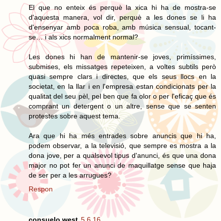
El que no enteix és perquè la xica hi ha de mostra-se
d'aquesta manera, vol dir, perquè a les dones se li ha
d'ensenyar amb poca roba, amb música sensual, tocant-
se… i als xics normalment normal?
Les dones hi han de mantenir-se joves, primíssimes,
submises, els missatges repeteixen, a voltes subtils però
quasi sempre clars i directes, que els seus llocs en la
societat, en la llar i en l'empresa estan condicionats per la
qualitat del seu pèl, pel ben que fa olor o per l'eficaç que és
comprant un detergent o un altre, sense que se senten
protestes sobre aquest tema.
Ara que hi ha més entrades sobre anuncis que hi ha,
podem observar, a la televisió, que sempre es mostra a la
dona jove, per a qualsevol tipus d'anunci, és que una dona
major no pot fer un anunci de maquillatge sense que haja
de ser per a les arrugues?
Respon
consuelo west
5.6.16