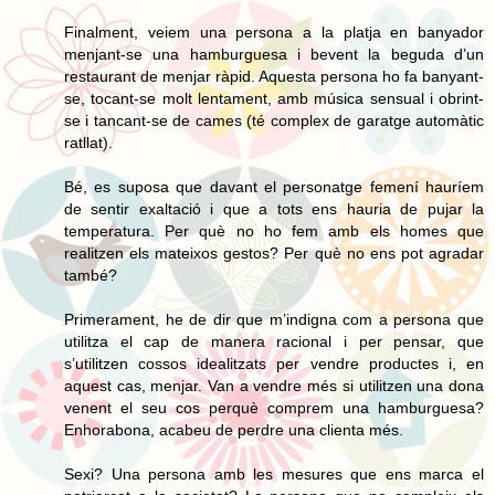
Finalment, veiem una persona a la platja en banyador
menjant-se una hamburguesa i bevent la beguda d’un
restaurant de menjar ràpid. Aquesta persona ho fa banyant-
se, tocant-se molt lentament, amb música sensual i obrint-
se i tancant-se de cames (té complex de garatge automàtic
ratllat).
Bé, es suposa que davant el personatge femení hauríem
de sentir exaltació i que a tots ens hauria de pujar la
temperatura. Per què no ho fem amb els homes que
realitzen els mateixos gestos? Per què no ens pot agradar
també?
Primerament, he de dir que m’indigna com a persona que
utilitza el cap de manera racional i per pensar, que
s’utilitzen cossos idealitzats per vendre productes i, en
aquest cas, menjar. Van a vendre més si utilitzen una dona
venent el seu cos perquè comprem una hamburguesa?
Enhorabona, acabeu de perdre una clienta més.
Sexi? Una persona amb les mesures que ens marca el