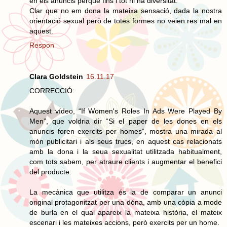
en els anuncis perquè fins i tot hi ha diversitat.
Clar que no em dona la mateixa sensació, dada la nostra
orientació sexual però de totes formes no veien res mal en
aquest.
Respon
Clara Goldstein
16.11.17
CORRECCIÓ:
Aquest vídeo, “If Women's Roles In Ads Were Played By
Men”, que voldria dir “Si el paper de les dones en els
anuncis foren exercits per homes”, mostra una mirada al
món publicitari i als seus trucs, en aquest cas relacionats
amb la dona i la seua sexualitat utilitzada habitualment,
com tots sabem, per atraure clients i augmentar el benefici
del producte.
La mecànica que utilitza és la de comparar un anunci
original protagonitzat per una dóna, amb una còpia a mode
de burla en el qual apareix la mateixa història, el mateix
escenari i les mateixes accions, però exercits per un home.