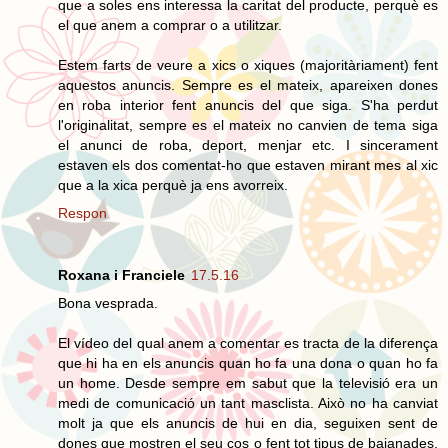
que a soles ens interessa la caritat del producte, perquè es
el que anem a comprar o a utilitzar.
Estem farts de veure a xics o xiques (majoritàriament) fent
aquestos anuncis. Sempre es el mateix, apareixen dones
en roba interior fent anuncis del que siga. S'ha perdut
l'originalitat, sempre es el mateix no canvien de tema siga
el anunci de roba, deport, menjar etc. I sincerament
estaven els dos comentat-ho que estaven mirant mes al xic
que a la xica perquè ja ens avorreix.
Respon
Roxana i Franciele
17.5.16
Bona vesprada.
El vídeo del qual anem a comentar es tracta de la diferença
que hi ha en els anuncis quan ho fa una dona o quan ho fa
un home. Desde sempre em sabut que la televisió era un
medi de comunicació un tant masclista. Això no ha canviat
molt ja que els anuncis de hui en dia, seguixen sent de
dones que mostren el seu cos o fent tot tipus de bajanades,