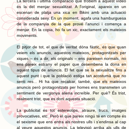
La tercera i última comparació que trobem a aquest vídeo
és la del menjar sexualitzat. A l’original, apareix en un
escenari de platja una xica en Bikini amb una actuació
considerada sexy. En un moment, agafa una hamburguesa
de la companyia de la que prové l’anunci i comença a
menjar. En la copia, ho fa un xic, exactament els mateixos
moviments.
El pitjor de tot, el que de veritat dóna fàstic, és que quan
veiem els anuncis, aquestos mateixos, protagonitzats per
xiques – és a dir, els originals – ens pareixen normals, no
ens pareix estrany el paper que desembena la dona en
aquest tipus de anuncis. El fet que se la sexualitze fins a
aquest punt i que la població estiga tan acostumà que no
senti res... Hi ha que recalcar, també, que els mateixos
anuncis però protagonitzats per homes ens transmeten un
sentiment de vergonya aliena increïble. Per què? És trist,
realment trist, que es doni aquesta situació.
La publicitat és tot estereotips, atraure, trucs, imatges
provocatives, etc. Però el que pareix ningú té en compte és
el sexisme que ens entra als nostres ulls i s’endinsa al cap
al veure aquestos anuncis. La televisió arriba als ulls de