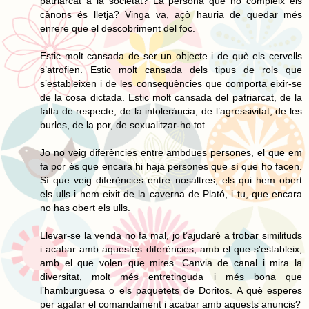
patriarcat a la societat? La persona que no compleix els
cànons és lletja? Vinga va, açò hauria de quedar més
enrere que el descobriment del foc.
Estic molt cansada de ser un objecte i de què els cervells
s’atrofien. Estic molt cansada dels tipus de rols que
s’estableixen i de les conseqüències que comporta eixir-se
de la cosa dictada. Estic molt cansada del patriarcat, de la
falta de respecte, de la intolerància, de l’agressivitat, de les
burles, de la por, de sexualitzar-ho tot.
Jo no veig diferències entre ambdues persones, el que em
fa por és que encara hi haja persones que sí que ho facen.
Sí que veig diferències entre nosaltres, els qui hem obert
els ulls i hem eixit de la caverna de Plató, i tu, que encara
no has obert els ulls.
Llevar-se la venda no fa mal, jo t’ajudaré a trobar similituds
i acabar amb aquestes diferències, amb el que s'estableix,
amb el que volen que mires. Canvia de canal i mira la
diversitat, molt més entretinguda i més bona que
l’hamburguesa o els paquetets de Doritos. A què esperes
per agafar el comandament i acabar amb aquests anuncis?