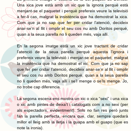
Una xica jove està amb un xic que la ignora perquè està
menjant-se el paquetet i perquè prefereix veure la televisió
a fer-li cas, malgrat la insistència que ha demostrat la xica.
Com que ja no sap que fer per cridar l’atenció, decideix
anar-se’n al llit i omplir el seu cos nu amb Doritos perquè,
quan a la seua parella no li queden més, vaja allí.
En la segona imatge està un xic jove tractant de cridar
l’atenció de la seua parella perquè aquesta l’ignora i
prefereix veure la televisió i menjar-se el paquetet, malgrat
la insistència que ha demostrat el xic. Com que ja no sap
que fer per cridar l’atenció, decideix anar-se’n al llit i omplir
el seu cos nu amb Doritos perquè, quan a la seua parella
no li queden més, vaja allí i se’l menge o se’ls menge. Jo,
no trobe cap diferencia.
La segona escena ens mostra un xic o xica “sexi” i una xica
o xic amb pintes de deixa’t i catalogats com a no sexi (per
als espectadors, evidentment). Sols no fan res però junts
fan la parella perfecta, encara que, clar, sempre quedarà
millor el lleig amb la lletja i la guapa amb el guapo (que es
note la ironia).