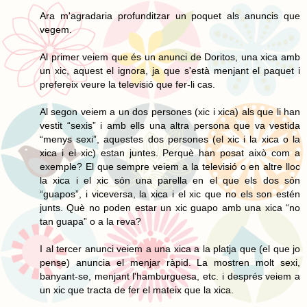
Ara m'agradaria profunditzar un poquet als anuncis que
vegem.
Al primer veiem que és un anunci de Doritos, una xica amb
un xic, aquest el ignora, ja que s'està menjant el paquet i
prefereix veure la televisió que fer-li cas.
Al segon veiem a un dos persones (xic i xica) als que li han
vestit “sexis” i amb ells una altra persona que va vestida
“menys sexi”, aquestes dos persones (el xic i la xica o la
xica i el xic) estan juntes. Perquè han posat això com a
exemple? El que sempre veiem a la televisió o en altre lloc
la xica i el xic són una parella en el que els dos són
“guapos”, i viceversa, la xica i el xic que no els son estén
junts. Què no poden estar un xic guapo amb una xica “no
tan guapa” o a la reva?
I al tercer anunci veiem a una xica a la platja que (el que jo
pense) anuncia el menjar ràpid. La mostren molt sexi,
banyant-se, menjant l'hamburguesa, etc. i després veiem a
un xic que tracta de fer el mateix que la xica.