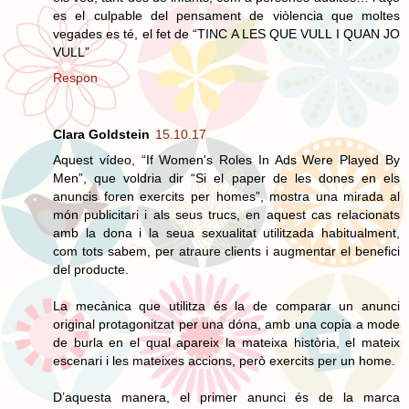
es el culpable del pensament de viòlencia que moltes
vegades es té, el fet de “TINC A LES QUE VULL I QUAN JO
VULL”
Respon
Clara Goldstein
15.10.17
Aquest vídeo, “If Women's Roles In Ads Were Played By
Men”, que voldria dir “Si el paper de les dones en els
anuncis foren exercits per homes”, mostra una mirada al
món publicitari i als seus trucs, en aquest cas relacionats
amb la dona i la seua sexualitat utilitzada habitualment,
com tots sabem, per atraure clients i augmentar el benefici
del producte.
La mecànica que utilitza és la de comparar un anunci
original protagonitzat per una dóna, amb una copia a mode
de burla en el qual apareix la mateixa història, el mateix
escenari i les mateixes accions, però exercits per un home.
D’aquesta manera, el primer anunci és de la marca