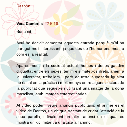
Respon
Vera Cambrils
22.5.16
Bona nit,
Avui he decidit comentar aquesta entrada perquè m'hi ha
paregut molt interessant, ja que des de l'humor ens mostra
com és la realitat.
Aparentment a la societat actual, homes i dones gaudim
d'igualtat entre els sexes: tenim els mateixos drets, anem a
la universitat, treballem... però aquesta suposada igualtat
no és tal en la pràctica i molt menys entre alguns sectors de
la publicitat que segueixen utilitzant una imatge de la dona
masclista, amb imatges estereotipades.
Al vídeo podem veure anuncis publicitaris: el primer és el
vídeo de Doritos, un xic que tractant de cridar l'atenció de la
seua parella, i finalment un altre anunci en el qual es
mostra un xic imitant a una xica a l'anunci.