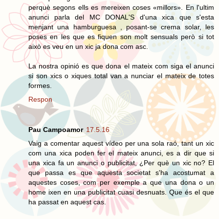
perquè segons ells es mereixen coses «millors». En l'ultim
anunci parla del MC DONAL'S d'una xica que s'esta
menjant una hamburguesa , posant-se crema solar, les
poses en les que es fiquen son molt sensuals però si tot
això es veu en un xic ja dona com asc.
La nostra opinió es que dona el mateix com siga el anunci
si son xics o xiques total van a nunciar el mateix de totes
formes.
Respon
Pau Campoamor
17.5.16
Vaig a comentar aquest vídeo per una sola raó, tant un xic
com una xica poden fer el mateix anunci, es a dir que si
una xica fa un anunci o publicitat, ¿Per què un xic no? El
que passa es que aquesta societat s'ha acostumat a
aquestes coses, com per exemple a que una dona o un
home ixen en una publicitat cuasi desnuats. Que és el que
ha passat en aquest cas.