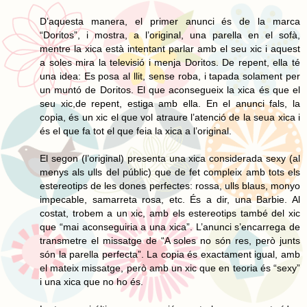
D’aquesta manera, el primer anunci és de la marca
“Doritos”, i mostra, a l’original, una parella en el sofà,
mentre la xica està intentant parlar amb el seu xic i aquest
a soles mira la televisió i menja Doritos. De repent, ella té
una idea: Es posa al llit, sense roba, i tapada solament per
un muntó de Doritos. El que aconsegueix la xica és que el
seu xic,de repent, estiga amb ella. En el anunci fals, la
copia, és un xic el que vol atraure l’atenció de la seua xica i
és el que fa tot el que feia la xica a l’original.
El segon (l’original) presenta una xica considerada sexy (al
menys als ulls del públic) que de fet compleix amb tots els
estereotips de les dones perfectes: rossa, ulls blaus, monyo
impecable, samarreta rosa, etc. És a dir, una Barbie. Al
costat, trobem a un xic, amb els estereotips també del xic
que “mai aconseguiria a una xica”. L’anunci s’encarrega de
transmetre el missatge de “A soles no són res, però junts
són la parella perfecta”. La copia és exactament igual, amb
el mateix missatge, però amb un xic que en teoria és “sexy”
i una xica que no ho és.