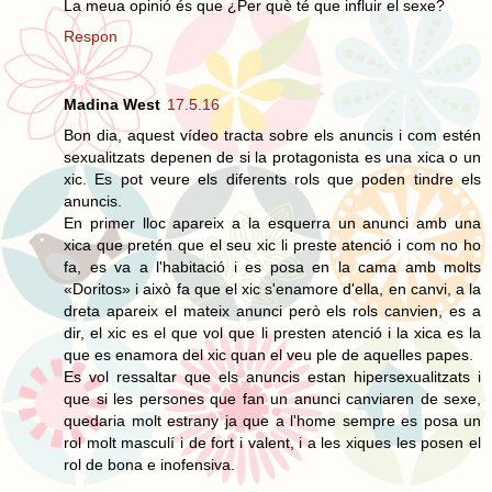
La meua opinió és que ¿Per què té que influir el sexe?
Respon
Madina West
17.5.16
Bon dia, aquest vídeo tracta sobre els anuncis i com estén
sexualitzats depenen de si la protagonista es una xica o un
xic. Es pot veure els diferents rols que poden tindre els
anuncis.
En primer lloc apareix a la esquerra un anunci amb una
xica que pretén que el seu xic li preste atenció i com no ho
fa, es va a l'habitació i es posa en la cama amb molts
«Doritos» i això fa que el xic s'enamore d'ella, en canvi, a la
dreta apareix el mateix anunci però els rols canvien, es a
dir, el xic es el que vol que li presten atenció i la xica es la
que es enamora del xic quan el veu ple de aquelles papes.
Es vol ressaltar que els anuncis estan hipersexualitzats i
que si les persones que fan un anunci canviaren de sexe,
quedaria molt estrany ja que a l'home sempre es posa un
rol molt masculí i de fort i valent, i a les xiques les posen el
rol de bona e inofensiva.