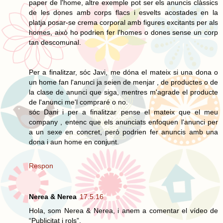
paper de l'home, altre exemple pot ser els anuncis clàssics
de les dones amb corps flacs i esvelts acostades en la
platja posar-se crema corporal amb figures excitants per als
homes, això ho podrien fer l'homes o dones sense un corp
tan descomunal.
Per a finalitzar, sóc Javi, me dóna el mateix si una dona o
un home fan l'anunci ja seien de menjar , de productes o de
la clase de anunci que siga, mentres m'agrade el producte
de l'anunci me'l compraré o no.
sóc Dani i per a finalitzar pense el mateix que el meu
company , entenc que els anunciats enfoquen l'anunci per
a un sexe en concret, però podrien fer anuncis amb una
dona i aun home en conjunt.
Respon
Nerea & Nerea
17.5.16
Hola, som Nerea & Nerea, i anem a comentar el vídeo de
“Publicitat i rols”.