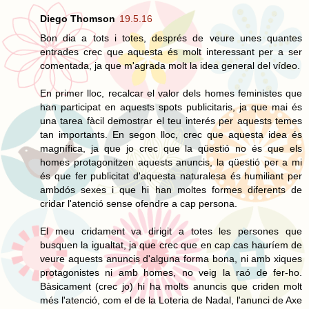
Diego Thomson
19.5.16
Bon dia a tots i totes, després de veure unes quantes
entrades crec que aquesta és molt interessant per a ser
comentada, ja que m'agrada molt la idea general del vídeo.
En primer lloc, recalcar el valor dels homes feministes que
han participat en aquests spots publicitaris, ja que mai és
una tarea fàcil demostrar el teu interés per aquests temes
tan importants. En segon lloc, crec que aquesta idea és
magnífica, ja que jo crec que la qüestió no és que els
homes protagonitzen aquests anuncis, la qüestió per a mi
és que fer publicitat d'aquesta naturalesa és humiliant per
ambdós sexes i que hi han moltes formes diferents de
cridar l'atenció sense ofendre a cap persona.
El meu cridament va dirigit a totes les persones que
busquen la igualtat, ja que crec que en cap cas hauríem de
veure aquests anuncis d'alguna forma bona, ni amb xiques
protagonistes ni amb homes, no veig la raó de fer-ho.
Bàsicament (crec jo) hi ha molts anuncis que criden molt
més l'atenció, com el de la Loteria de Nadal, l'anunci de Axe