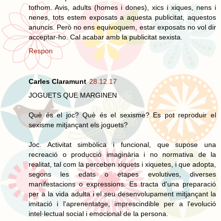
tothom. Avis, adults (homes i dones), xics i xiques, nens i
nenes, tots estem exposats a aquesta publicitat, aquestos
anuncis. Però no ens equivoquem, estar exposats no vol dir
acceptar-ho. Cal acabar amb la publicitat sexista.
Respon
Carles Claramunt
28.12.17
JOGUETS QUE MARGINEN
Què és el joc? Què és el sexisme? Es pot reproduir el
sexisme mitjançant els joguets?
Joc. Activitat simbòlica i funcional, que supose una
recreació o producció imaginària i no normativa de la
realitat, tal com la perceben xiquets i xiquetes, i que adopta,
segons les edats o etapes evolutives, diverses
manifestacions o expressions. Es tracta d'una preparació
per a la vida adulta i el seu desenvolupament mitjançant la
imitació i l'aprenentatge, imprescindible per a l'evolució
intel·lectual social i emocional de la persona.