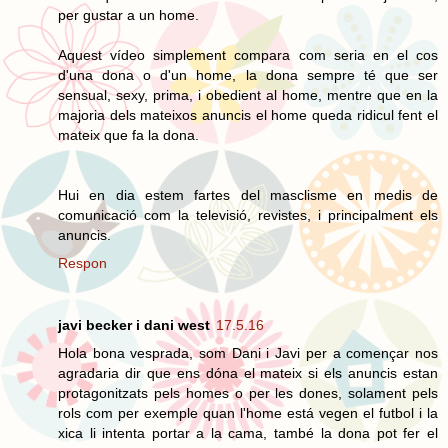
per gustar a un home.
Aquest vídeo simplement compara com seria en el cos
d'una dona o d'un home, la dona sempre té que ser
sensual, sexy, prima, i obedient al home, mentre que en la
majoria dels mateixos anuncis el home queda ridicul fent el
mateix que fa la dona.
Hui en dia estem fartes del masclisme en medis de
comunicació com la televisió, revistes, i principalment els
anuncis.
Respon
javi becker i dani west
17.5.16
Hola bona vesprada, som Dani i Javi per a començar nos
agradaria dir que ens dóna el mateix si els anuncis estan
protagonitzats pels homes o per les dones, solament pels
rols com per exemple quan l'home está vegen el futbol i la
xica li intenta portar a la cama, també la dona pot fer el