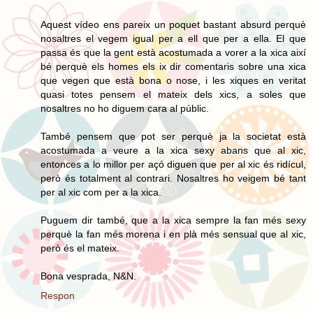
Aquest vídeo ens pareix un poquet bastant absurd perquè
nosaltres el vegem igual per a ell que per a ella. El que
passa és que la gent està acostumada a vorer a la xica així
bé perquè els homes els ix dir comentaris sobre una xica
que vegen que està bona o nose, i les xiques en veritat
quasi totes pensem el mateix dels xics, a soles que
nosaltres no ho diguem cara al públic.
També pensem que pot ser perquè ja la societat està
acostumada a veure a la xica sexy abans que al xic,
entonces a lo millor per açó diguen que per al xic és ridícul,
però és totalment al contrari. Nosaltres ho veigem bé tant
per al xic com per a la xica.
Puguem dir també, que a la xica sempre la fan més sexy
perquè la fan més morena i en plà més sensual que al xic,
però és el mateix.
Bona vesprada, N&N.
Respon