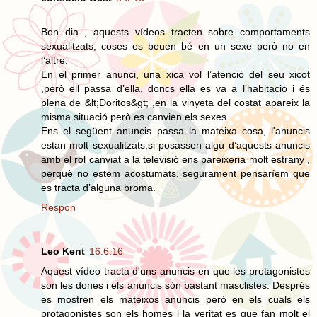
Bon dia , aquests vídeos tracten sobre comportaments
sexualitzats, coses es beuen bé en un sexe però no en
l’altre.
En el primer anunci, una xica vol l’atenció del seu xicot
,però ell passa d’ella, doncs ella es va a l’habitacio i és
plena de &lt;Doritos&gt; ,en la vinyeta del costat apareix la
misma situació però es canvien els sexes.
Ens el següent anuncis passa la mateixa cosa, l'anuncis
estan molt sexualitzats,si posassen algú d’aquests anuncis
amb el rol canviat a la televisió ens pareixeria molt estrany ,
perquè no estem acostumats, segurament pensaríem que
es tracta d’alguna broma.
Respon
Leo Kent
16.6.16
Aquest vídeo tracta d'uns anuncis en que les protagonistes
son les dones i els anuncis són bastant masclistes. Després
es mostren els mateixos anuncis peró en els cuals els
protagonistes son els homes i la veritat es que fan molt el