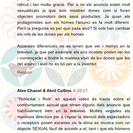
ridícul i fan molta gracia. Per a mi els anuncis esten molt
sexualitzats ja que sols mostren dones com si foren
objectes promotors dels seus productes. Ja quan els
protagonistes son els homes l'anunci es fa molt diferent.
Però la pregunta es per què pasa aixó? Si sols han cambiat
els rols de les dones per els homes.
Aquestes diferencies no es tenen que ver i menys en la
televisió, ja que per eixemple els xics xicotets poden ver-los
i començaràn a tindre la mateixa visió de les dones que les
del anunci i aixó no ès bó per a la joventut.
Respon
Alex Chanel & Abril Collins
4.10.17
“Publicitat i Rols” en aquest vídeo és tracta sobre el
comportament sexual que tenen alguns dels anuncis que
habitualment ixen en la televisió. Moltes vegades els
mateixos directors per a captar la atenció dels espectadors
o receptors posen escenes on la dóna es mostra com un
objecte SEXUAL fàcil de accedir a el, tant i que els hòmens