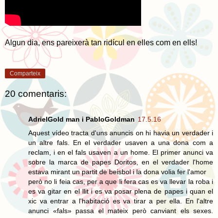
Algun dia, ens pareixerà tan ridícul en elles com en ells!
Comparteix
20 comentaris:
AdrielGold man i PabloGoldman
17.5.16
Aquest vídeo tracta d'uns anuncis on hi havia un verdader i
un altre fals. En el verdader usaven a una dona com a
reclam, i en el fals usaven a un home. El primer anunci va
sobre la marca de papes Doritos, en el verdader l'home
estava mirant un partit de beisbol i la dona volia fer l'amor
però no li feia cas, per a que li fera cas es va llevar la roba i
es va gitar en el llit i es va posar plena de papes i quan el
xic va entrar a l'habitació es va tirar a per ella. En l'altre
anunci «fals» passa el mateix però canviant els sexes.