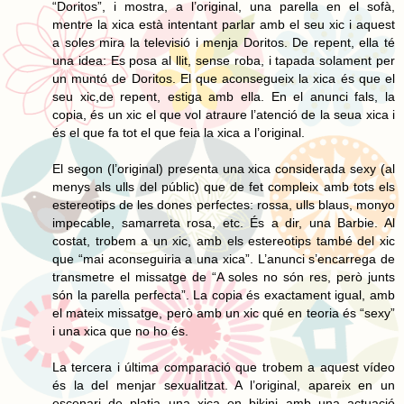
“Doritos”, i mostra, a l’original, una parella en el sofà,
mentre la xica està intentant parlar amb el seu xic i aquest
a soles mira la televisió i menja Doritos. De repent, ella té
una idea: Es posa al llit, sense roba, i tapada solament per
un muntó de Doritos. El que aconsegueix la xica és que el
seu xic,de repent, estiga amb ella. En el anunci fals, la
copia, és un xic el que vol atraure l’atenció de la seua xica i
és el que fa tot el que feia la xica a l’original.
El segon (l’original) presenta una xica considerada sexy (al
menys als ulls del públic) que de fet compleix amb tots els
estereotips de les dones perfectes: rossa, ulls blaus, monyo
impecable, samarreta rosa, etc. És a dir, una Barbie. Al
costat, trobem a un xic, amb els estereotips també del xic
que “mai aconseguiria a una xica”. L’anunci s’encarrega de
transmetre el missatge de “A soles no són res, però junts
són la parella perfecta”. La copia és exactament igual, amb
el mateix missatge, però amb un xic qué en teoria és “sexy”
i una xica que no ho és.
La tercera i última comparació que trobem a aquest vídeo
és la del menjar sexualitzat. A l’original, apareix en un
escenari de platja una xica en bikini amb una actuació