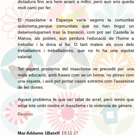
dictadura fins ara hem anant a millor, però aun ens queda
molt camí per fer.
El masclisme a Espanya varia segons la comunitat
autonoma,perque comunitats que no han tingut un
desenvolupamen tras la transició, com pot ser Castella la
Manxa, als pobles, aun perdura l’educació de l’home a
treballar i la dona al llar. O tant mateix als sous dels
treballadors i treballadores, que no hi ha una equitat
salarial.
Tot aquest problema del masclisme ve precedit per una
mala educació, amb frases com se un home, no plores com
una xiqueta, i aixó pot portar casos extrems com l’assesinat
de les dones.
Aquest problema te que ser tallat de arrel, però tenim que
estar tots units contra el masclisme i la violencia de gènere.
Respon
Mar Addams 1BatxH
19.11.17