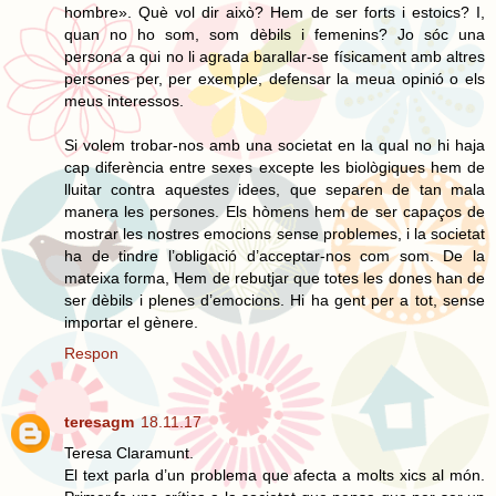
hombre». Què vol dir això? Hem de ser forts i estoics? I,
quan no ho som, som dèbils i femenins? Jo sóc una
persona a qui no li agrada barallar-se físicament amb altres
persones per, per exemple, defensar la meua opinió o els
meus interessos.
Si volem trobar-nos amb una societat en la qual no hi haja
cap diferència entre sexes excepte les biològiques hem de
lluitar contra aquestes idees, que separen de tan mala
manera les persones. Els hòmens hem de ser capaços de
mostrar les nostres emocions sense problemes, i la societat
ha de tindre l’obligació d’acceptar-nos com som. De la
mateixa forma, Hem de rebutjar que totes les dones han de
ser dèbils i plenes d’emocions. Hi ha gent per a tot, sense
importar el gènere.
Respon
teresagm
18.11.17
Teresa Claramunt.
El text parla d’un problema que afecta a molts xics al món.