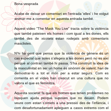
Bona vesprada
Acabe de deixar un comentari en l'entrada 'elles' i he volgut
animar-me a comentar en aquesta entrada també.
Aquest vídeo "The Mask You Live" tracta sobre la violència
que també pateixen els homes i com igual a les dones, ells
també des de xicotets estan rodejats amb comentaris
masclistes.
N'hi ha gent que pensa que la violència de gènere és un
cas especial que soles s'afegeix a les dones però no es així
perquè al contrari també hi passa. S'ha construït la idea de
la masculinitat en ser un home és sinònim de valent, han de
demostrar-lo a tot el món per a estar segurs. Com es
comenta en el vídeo han crescut en una cultura que no
valora el que es feminitza.
Aquesta societat fa que els homes que tenen problemes no
busquen ajuda perquè suposen que no deuen. Podem
veure com estan s'omets a una pressió des de l'infància, i
com desafortunadament apleguen a casos extrems com el