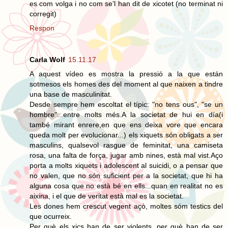
es com volga i no com se'l han dit de xicotet (no terminat ni
corregit)
Respon
Carla Wolf
15.11.17
A aquest vídeo es mostra la pressió a la que están
sotmesos els homes des del moment al que naixen a tindre
una base de masculinitat.
Desde sempre hem escoltat el típic: "no tens ous", "se un
hombre"...entre molts més.A la societat de hui en día(i
també mirant enrere,en que ens deixa vore que encara
queda molt per evolucionar...) els xiquets són obligats a ser
masculins, qualsevol rasgue de feminitat, una camiseta
rosa, una falta de força, jugar amb nines, està mal vist.Aço
porta a molts xiquets i adolescent al suicidi, o a pensar que
no valen, que no són suficient per a la societat, que hi ha
alguna cosa que no està bé en ells...quan en realitat no es
aixina, i el que de veritat està mal es la societat.
Les dones hem crescut vegent açò, moltes sóm testics del
que ocurreix.
Per què els xics han de ser violents, per què han de ser