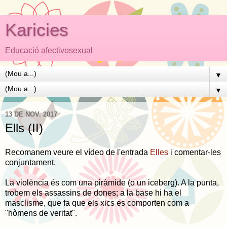
Karicies
Educació afectivosexual
▼
▼
13 DE NOV. 2017
Ells (II)
Recomanem veure el vídeo de l'entrada
Elles
i comentar-les
conjuntament.
La violència és com una piràmide (o un iceberg). A la punta,
trobem els assassins de dones; a la base hi ha el
masclisme, que fa que els xics es comporten com a
"hòmens de veritat".