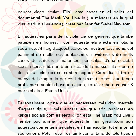
Aquest vídeo, titulat “Ells”, està basat en el tràiler del
documental The Mask You Live In (La màscara en la qual
vius, traduït al valencià), creat per Jennifer Siebel Newsom.
En aquest es parla de la violència de gènere, que també
pateixen els homes, i com aquesta els afecta en tota la
seua vida. Al llarg d’aquest tràiler, es mostren testimonis del
patiment de molts xics adolescents, i evidències de molts
casos de suïcidis i matances per culpa d’una societat
sexista construïda amb una idea de la masculinitat que no
deixa que els xics se senten segurs. Com diu el tràiler,
menys del cinquanta per cent dels xics i homes que tenen
problemes mentals busquen ajuda, i això arriba a causar 3
morts al dia a Estats Units.
Personalment, opine que es necessiten més documentals
d’aquest tipus, i més encara els que són publicats en
xarxes socials com és Netflix (on està The Mask You Live).
També puc afirmar que aquest fet tan greu ,com són
aquestos comentaris sexistes, els han escoltat tot el món al
seu entorn. Pots trobar-los amb comentaris de tots tipus i