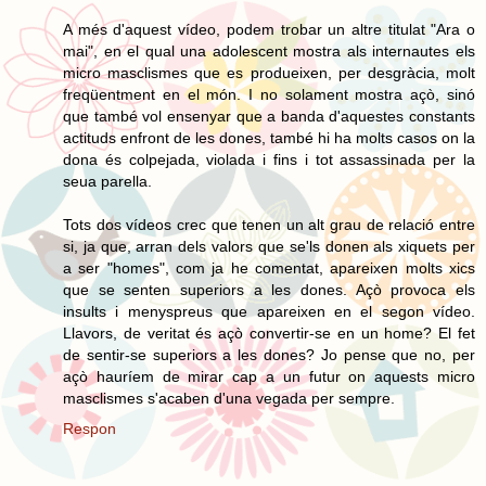
A més d'aquest vídeo, podem trobar un altre titulat "Ara o
mai", en el qual una adolescent mostra als internautes els
micro masclismes que es produeixen, per desgràcia, molt
freqüentment en el món. I no solament mostra açò, sinó
que també vol ensenyar que a banda d'aquestes constants
actituds enfront de les dones, també hi ha molts casos on la
dona és colpejada, violada i fins i tot assassinada per la
seua parella.
Tots dos vídeos crec que tenen un alt grau de relació entre
si, ja que, arran dels valors que se'ls donen als xiquets per
a ser "homes", com ja he comentat, apareixen molts xics
que se senten superiors a les dones. Açò provoca els
insults i menyspreus que apareixen en el segon vídeo.
Llavors, de veritat és açò convertir-se en un home? El fet
de sentir-se superiors a les dones? Jo pense que no, per
açò hauríem de mirar cap a un futur on aquests micro
masclismes s'acaben d'una vegada per sempre.
Respon