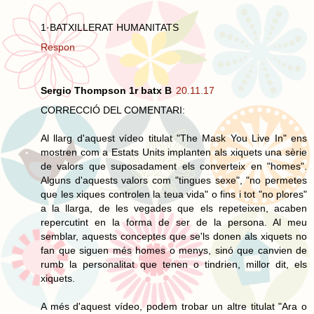
1·BATXILLERAT HUMANITATS
Respon
Sergio Thompson 1r batx B
20.11.17
CORRECCIÓ DEL COMENTARI:
Al llarg d'aquest vídeo titulat "The Mask You Live In" ens
mostren com a Estats Units implanten als xiquets una sèrie
de valors que suposadament els converteix en "homes".
Alguns d'aquests valors com "tingues sexe", "no permetes
que les xiques controlen la teua vida" o fins i tot "no plores"
a la llarga, de les vegades que els repeteixen, acaben
repercutint en la forma de ser de la persona. Al meu
semblar, aquests conceptes que se'ls donen als xiquets no
fan que siguen més homes o menys, sinó que canvien de
rumb la personalitat que tenen o tindrien, millor dit, els
xiquets.
A més d'aquest vídeo, podem trobar un altre titulat "Ara o