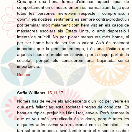
Crec que una bona forma d'eliminar aquest tipus de
comportament en el nostre entorn és normalitzant-lo, ja que
totes les persones mereixem respecte i comprensió, i
oprimir els nostres sentiments és sempre contra-productiu i
pot terminar molt malament com hem vist en els casos de
massacres escolars als Estats Units, o amb depressió i
intents de suïcidi. No per plorar menys ets més home, ni
per ser home has de ser fort o valent. Això és realment
important que la gent ho entenga, i és una llàstima que
aquests tipus de problemes s'obvien per la major part de la
societat, perquè els considerem una bajanada sense
importància.
Respon
Sofia Williams
15.11.17
Només has de veure als adolescents d'un lloc per veure en
què està fallant aquesta societat i regles de conducta. Es
basa en tòpics, prejudicis i fins i tot, enveja. Però sempre la
que es veu més perjudicada és la dona, perquè totes les
etiquetes «ofensives» van relacionat con la feminitat. I no
tan sòl amb aquesta, sinó també amb el respecte i saber