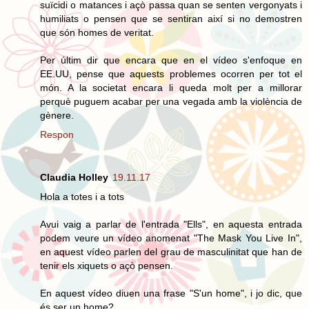
suïcidi o matances i açò passa quan se senten vergonyats i
humiliats o pensen que se sentiran així si no demostren
que són homes de veritat.
Per últim dir que encara que en el vídeo s'enfoque en
EE.UU, pense que aquests problemes ocorren per tot el
món. A la societat encara li queda molt per a millorar
perquè puguem acabar per una vegada amb la violència de
gènere.
Respon
Claudia Holley
19.11.17
Hola a totes i a tots
Avui vaig a parlar de l'entrada "Ells", en aquesta entrada
podem veure un vídeo anomenat "The Mask You Live In",
en aquest vídeo parlen del grau de masculinitat que han de
tenir els xiquets o açò pensen.
En aquest vídeo diuen una frase "S'un home", i jo dic, que
és ser un home?.