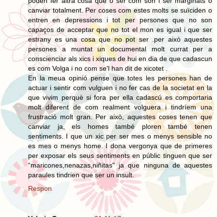
poden fer altra cosa que o ser com son i ser marginats o
canviar totalment. Per coses com estes molts se suïciden o
entren en depressions i tot per persones que no son
capaços de acceptar que no tot el mon es igual i que ser
estrany es una cosa que no pot ser .per això aquestes
persones a muntat un documental molt currat per a
conscienciar als xics i xiques de hui en dia de que cadascun
es com Volga i no com se'l han dit de xicotet .
En la meua opinió pense que totes les persones han de
actuar i sentir com vulguen i no fer cas de la societat en la
que vivim perquè si fora per ella cadascú es comportaria
molt diferent de com realment volguera i tindríem una
frustració molt gran. Per això, aquestes coses tenen que
canviar ja, els homes també ploren també tenen
sentiments. I que un xic per ser mes o menys sensible no
es mes o menys home. I dona vergonya que de primeres
per exposar els seus sentiments en públic tinguen que ser
“maricones,nenazas,niñitas" ja que ninguna de aquestes
paraules tindrien que ser un insult.
Respon