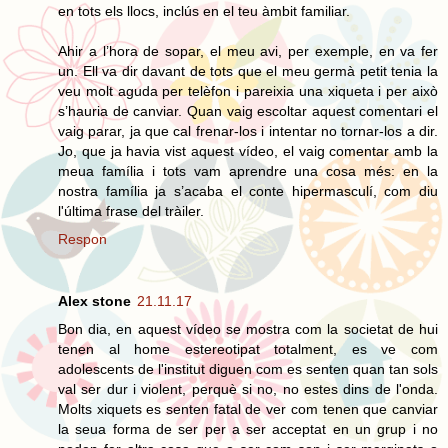
en tots els llocs, inclús en el teu àmbit familiar.
Ahir a l’hora de sopar, el meu avi, per exemple, en va fer
un. Ell va dir davant de tots que el meu germà petit tenia la
veu molt aguda per telèfon i pareixia una xiqueta i per això
s’hauria de canviar. Quan vaig escoltar aquest comentari el
vaig parar, ja que cal frenar-los i intentar no tornar-los a dir.
Jo, que ja havia vist aquest vídeo, el vaig comentar amb la
meua família i tots vam aprendre una cosa més: en la
nostra família ja s’acaba el conte hipermasculí, com diu
l'última frase del tràiler.
Respon
Alex stone
21.11.17
Bon dia, en aquest vídeo se mostra com la societat de hui
tenen al home estereotipat totalment, es ve com
adolescents de l'institut diguen com es senten quan tan sols
val ser dur i violent, perquè si no, no estes dins de l'onda.
Molts xiquets es senten fatal de ver com tenen que canviar
la seua forma de ser per a ser acceptat en un grup i no