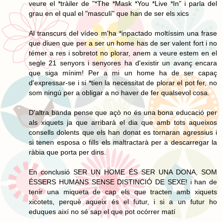
veure el *tràiler de "*The *Mask *You *Live *In" i parla del
grau en el qual el "masculí" que han de ser els xics
Al transcurs del vídeo m'ha *inpactado moltíssim una frase
que diuen que per a ser un home has de ser valent fort i no
témer a res i sobretot no plorar, anem a veure estem en el
segle 21 senyors i senyores ha d'existir un avanç encara
que siga mínim! Per a mi un home ha de ser capaç
d'expressar-se i si *tien la necessitat de plorar el pot fer, no
som ningú per a obligar a no haver de fer qualsevol cosa.
D'altra banda pense que açò no és una bona educació per
als xiquets ja que arribarà el dia que amb tots aqueixos
consells dolents que els han donat es tornaran agressius i
si tenen esposa o fills els maltractarà per a descarregar la
ràbia que porta per dins.
En conclusió SER UN HOME ÉS SER UNA DONA, SOM
ÉSSERS HUMANS SENSE DISTINCIÓ DE SEXE! i han de
tenir una miqueta de cap els que tracten amb xiquets
xicotets, perquè aqueix és el futur, i si a un futur ho
eduques així no sé sap el que pot ocórrer matí