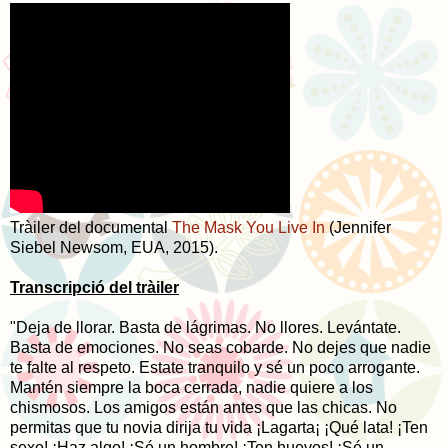
Tràiler del documental
The Mask You Live In
(Jennifer
Siebel Newsom, EUA, 2015).
Transcripció del tràiler
"Deja de llorar. Basta de lágrimas. No llores. Levántate.
Basta de emociones. No seas cobarde. No dejes que nadie
te falte al respeto. Estate tranquilo y sé un poco arrogante.
Mantén siempre la boca cerrada, nadie quiere a los
chismosos. Los amigos están antes que las chicas. No
permitas que tu novia dirija tu vida ¡Lagarta¡ ¡Qué lata! ¡Ten
sexo! ¡Haz algo! ¡Sé un hombre! ¡Ten huevos! ¡Sé un