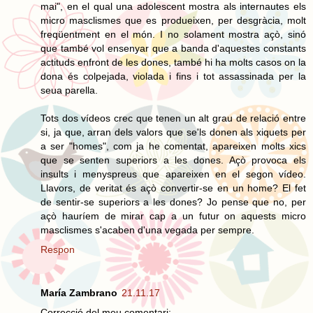
mai", en el qual una adolescent mostra als internautes els
micro masclismes que es produeixen, per desgràcia, molt
freqüentment en el món. I no solament mostra açò, sinó
que també vol ensenyar que a banda d'aquestes constants
actituds enfront de les dones, també hi ha molts casos on la
dona és colpejada, violada i fins i tot assassinada per la
seua parella.
Tots dos vídeos crec que tenen un alt grau de relació entre
si, ja que, arran dels valors que se'ls donen als xiquets per
a ser "homes", com ja he comentat, apareixen molts xics
que se senten superiors a les dones. Açò provoca els
insults i menyspreus que apareixen en el segon vídeo.
Llavors, de veritat és açò convertir-se en un home? El fet
de sentir-se superiors a les dones? Jo pense que no, per
açò hauríem de mirar cap a un futur on aquests micro
masclismes s'acaben d'una vegada per sempre.
Respon
María Zambrano
21.11.17
Correcció del meu comentari: