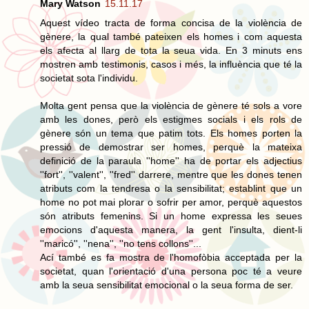
Mary Watson
15.11.17
Aquest vídeo tracta de forma concisa de la violència de
gènere, la qual també pateixen els homes i com aquesta
els afecta al llarg de tota la seua vida. En 3 minuts ens
mostren amb testimonis, casos i més, la influència que té la
societat sota l'individu.
Molta gent pensa que la violència de gènere té sols a vore
amb les dones, però els estigmes socials i els rols de
gènere són un tema que patim tots. Els homes porten la
pressió de demostrar ser homes, perquè la mateixa
definició de la paraula ''home'' ha de portar els adjectius
''fort'', ''valent'', ''fred'' darrere, mentre que les dones tenen
atributs com la tendresa o la sensibilitat; establint que un
home no pot mai plorar o sofrir per amor, perquè aquestos
són atributs femenins. Si un home expressa les seues
emocions d'aquesta manera, la gent l'insulta, dient-li
''maricó'', ''nena'', ''no tens collons''...
Ací també es fa mostra de l'homofòbia acceptada per la
societat, quan l'orientació d'una persona poc té a veure
amb la seua sensibilitat emocional o la seua forma de ser.