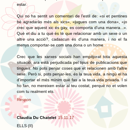
estar.
Qui no ha sentit un comentari de l'estil de: «si et pentines
bé agradaràs més als xics», «jugues com una dona», «jo
crec que aquest xic és gay, es comporta d'una manera...».
Què et diu a tu què és té que relacionar amb un sexe o un
altre una acció?, cadascun és d'una manera, i no el fa
menys comportar-se com una dona o un home.
Crec que les xarxes socials han empitjorat tota aquesta
situació, ara està perjudicada pel tipus de publicacions que
tingues. No pots penjar coses que et relacionen amb l'altre
sexe. Però si, pots penjar-les, és la teua vida, a ningú el ha
d'importar el més mínim què fas a la teua vida privada. I si
ho fan, no mereixen estar al teu costat, perquè no et volen
com tu realment ets.
Respon
Claudia Du Chatelet
15.11.17
ELLS (II)