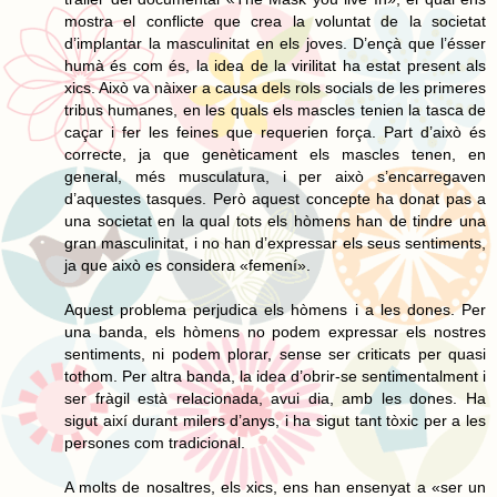
mostra el conflicte que crea la voluntat de la societat
d’implantar la masculinitat en els joves. D’ençà que l’ésser
humà és com és, la idea de la virilitat ha estat present als
xics. Això va nàixer a causa dels rols socials de les primeres
tribus humanes, en les quals els mascles tenien la tasca de
caçar i fer les feines que requerien força. Part d’això és
correcte, ja que genèticament els mascles tenen, en
general, més musculatura, i per això s’encarregaven
d’aquestes tasques. Però aquest concepte ha donat pas a
una societat en la qual tots els hòmens han de tindre una
gran masculinitat, i no han d’expressar els seus sentiments,
ja que això es considera «femení».
Aquest problema perjudica els hòmens i a les dones. Per
una banda, els hòmens no podem expressar els nostres
sentiments, ni podem plorar, sense ser criticats per quasi
tothom. Per altra banda, la idea d’obrir-se sentimentalment i
ser fràgil està relacionada, avui dia, amb les dones. Ha
sigut així durant milers d’anys, i ha sigut tant tòxic per a les
persones com tradicional.
A molts de nosaltres, els xics, ens han ensenyat a «ser un