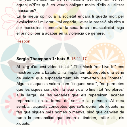
agresius?Per què es veuen obligats molts d'ells a utilitzar
màscares?
En la meua opinió, a la societat encara li queda molt per
evolucionar i millorar, i tal vegada, llevar la pressió als xics a
ser masculins i demostrar la seua força i masculinitat, siga
el principi per a acabar en la violència de génere.
Respon
Sergio Thompson 1r batx B
15.11.17
Al llarg d'aquest vídeo titulat " The Mask You Live In" ens
mostren com a Estats Units implanten als xiquets una sèrie
de valors que suposadament els converteix en "homes".
Alguns d'aquests valors com "tingues sexe", "no permetes
que les xiques controlen la teua vida" o fins i tot "no plores"
a la llarga, de les vegades que els repeteixen, acaben
repercutint en la forma de ser de la persona. Al meu
semblar, aquests conceptes que se'ls donen als xiquets no
fan que siguen més homes o menys, sinó que canvien de
rumb la personalitat que tenen o tindrien, millor dit, els
xiquets.