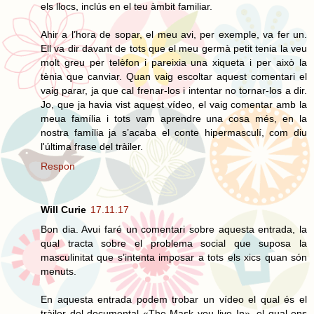
els llocs, inclús en el teu àmbit familiar.
Ahir a l’hora de sopar, el meu avi, per exemple, va fer un.
Ell va dir davant de tots que el meu germà petit tenia la veu
molt greu per telèfon i pareixia una xiqueta i per això la
tènia que canviar. Quan vaig escoltar aquest comentari el
vaig parar, ja que cal frenar-los i intentar no tornar-los a dir.
Jo, que ja havia vist aquest vídeo, el vaig comentar amb la
meua família i tots vam aprendre una cosa més, en la
nostra família ja s’acaba el conte hipermasculí, com diu
l'última frase del tràiler.
Respon
Will Curie
17.11.17
Bon dia. Avui faré un comentari sobre aquesta entrada, la
qual tracta sobre el problema social que suposa la
masculinitat que s’intenta imposar a tots els xics quan són
menuts.
En aquesta entrada podem trobar un vídeo el qual és el
tràiler del documental «The Mask you live In», el qual ens