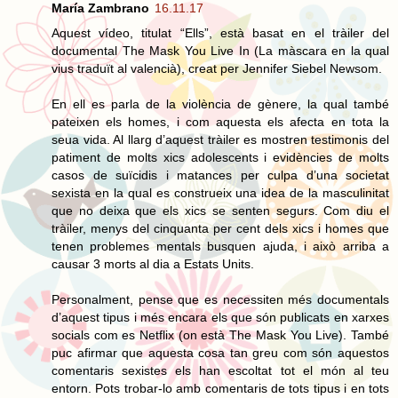
María Zambrano
16.11.17
Aquest vídeo, titulat “Ells”, està basat en el tràiler del
documental The Mask You Live In (La màscara en la qual
vius traduït al valencià), creat per Jennifer Siebel Newsom.
En ell es parla de la violència de gènere, la qual també
pateixen els homes, i com aquesta els afecta en tota la
seua vida. Al llarg d’aquest tràiler es mostren testimonis del
patiment de molts xics adolescents i evidències de molts
casos de suïcidis i matances per culpa d’una societat
sexista en la qual es construeix una idea de la masculinitat
que no deixa que els xics se senten segurs. Com diu el
tràiler, menys del cinquanta per cent dels xics i homes que
tenen problemes mentals busquen ajuda, i això arriba a
causar 3 morts al dia a Estats Units.
Personalment, pense que es necessiten més documentals
d’aquest tipus i més encara els que són publicats en xarxes
socials com es Netflix (on està The Mask You Live). També
puc afirmar que aquesta cosa tan greu com són aquestos
comentaris sexistes els han escoltat tot el món al teu
entorn. Pots trobar-lo amb comentaris de tots tipus i en tots