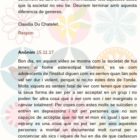
que la societat no veu be. Deuríem terminar amb aquesta
diferencia de generes.
Claudia Du Chatelet.
Respon
Anònim
15.11.17
Bon dia, en aquest vídeo se mostra com la societat de hui
tenen al home estereotipat totalment, es ve com
adolescents de l'institut diguen com es senten quan tan sols
val ser dur i violent, perquè si no,no estes dins de l'onda.
Molts xiquets es senten fatal de ver com tenen que canviar
la seua forma de ser per a ser acceptat en un grup i no
poden fer altra cosa que o ser com son i ser marginats o
canviar totalment. Per coses com estes molts se suïciden o
entren en depressions i tot per persones que no son
capaços de acceptar que no tot el mon es igual i que ser
estrany es una cosa que no pot ser .per aixo aquestes
persones a montat un documental molt currat per a
concenciar als xics i xiques de hui en dia de que cadascun