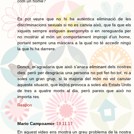
com un home?
Es pot veure que no hi ha autèntica eliminació de les
discriminacions sexuals si no es canvia això, que fa que els
xiquets sempre estiguen avergonyits o en rereguarda per
no mostrar al món un comportament impropi d’un home,
portant sempre una màscara a la qual no té accedir ningú
la que hi ha darrere.
Doncs, m’agradaria que això s’anara eliminant dels nostres
dies, però per desgràcia una persona no pot fer-ho tot, ni a
soles un gran grup, si la majoria del món no vol canviar
aquesta situació, que inclòs provoca a soles als Estats Units
de tres a quatre morts al dia, però pareix que això no
importa res.
Respon
Mario Campoamor
19.11.17
En aquest video ens mostra un greu problema de la nostra