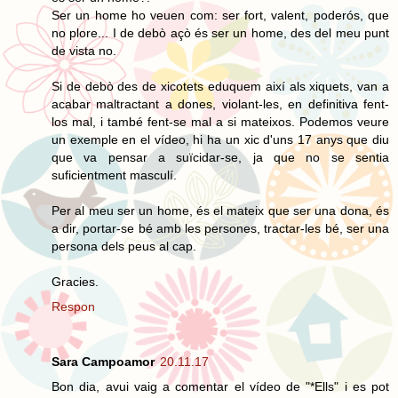
Ser un home ho veuen com: ser fort, valent, poderós, que
no plore... I de debò açò és ser un home, des del meu punt
de vista no.
Si de debò des de xicotets eduquem així als xiquets, van a
acabar maltractant a dones, violant-les, en definitiva fent-
los mal, i també fent-se mal a si mateixos. Podemos veure
un exemple en el vídeo, hi ha un xic d'uns 17 anys que diu
que va pensar a suïcidar-se, ja que no se sentia
suficientment masculí.
Per al meu ser un home, és el mateix que ser una dona, és
a dir, portar-se bé amb les persones, tractar-les bé, ser una
persona dels peus al cap.
Gracies.
Respon
Sara Campoamor
20.11.17
Bon dia, avui vaig a comentar el vídeo de "*Ells" i es pot