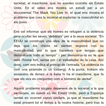
societat, el masclisme, que no assoles ocorréix als Estats
Units. En el video ens mostra un estudi per a un
documental The Mask You Live In, el qual ens mostra el
problema que crea la societat al implantar la masculinitat en
els joves.
Ens vol informar que els homes es refugien a la violència
pero ocultar les seues “debilitats” per a la seua societat. “En
EEUU se construye una idea de la masculinidad que no
deja que los chicos se sientan seguros con su
masculinidad, por lo que hacemos que tengan que
demostrarla todo el tiempo” i per demostrar-la es te que
vore l’home fort, sense por i el treballador de la casa. Així
donç, com ens indica al principi de l’entrada “La violència és
com una piràmide (o un iceberg). A la punta, trobem els
assassins de dones; a la base hi ha el masclisme, que fa
que els xics es comporten com a hòmens de veritat”.
Aquest problema sorgeix depenent de la societat a la que
pertanyes, es estudi es del Estats Units, però a Espanya
també en ocorren casos similars, ja que el masclisme ha
estat present tot el temps a la nostra historia, però tras la