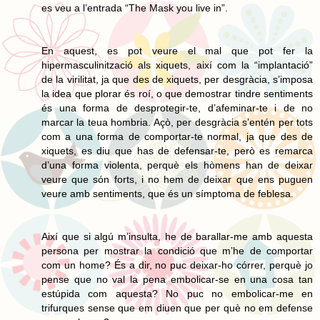
es veu a l’entrada “The Mask you live in”.
En aquest, es pot veure el mal que pot fer la
hipermasculinització als xiquets, així com la “implantació”
de la virilitat, ja que des de xiquets, per desgràcia, s’imposa
la idea que plorar és roí, o que demostrar tindre sentiments
és una forma de desprotegir-te, d’afeminar-te i de no
marcar la teua hombria. Açò, per desgràcia s’entén per tots
com a una forma de comportar-te normal, ja que des de
xiquets, es diu que has de defensar-te, però es remarca
d’una forma violenta, perquè els hòmens han de deixar
veure que són forts, i no hem de deixar que ens puguen
veure amb sentiments, que és un símptoma de feblesa.
Així que si algú m’insulta, he de barallar-me amb aquesta
persona per mostrar la condició que m’he de comportar
com un home? És a dir, no puc deixar-ho córrer, perquè jo
pense que no val la pena embolicar-se en una cosa tan
estúpida com aquesta? No puc no embolicar-me en
trifurques sense que em diuen que per què no em defense