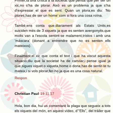
Primer,fa una crítica a la societat que pensa que per ser un
xic,no s’ha de plorar. Això es un problema ja que s’ha
d’expressar el que es sent. Quan un plora,es diu: ‘No
plores,has de ser un home’ com si fora una cosa roïna.
També,ens conta que,diariament als Estats Units,es
suiciden més de 3 xiquets ja que es senten avergonyits,que
molts van a l’escola sentint-se malament,tristos i amb una
‘màscara’ (donant a entrendre que no es senten ells
mateixos).
Finalment,el xic que conta el text i que ha viscut aquesta
situació,diu que la societat ha de canviar,i pense igual ja
que,sigues xiquet o xiqueta,home o dona,has de sentir-te tu
mateix,i si vols plorar,fer-ho ja que es una cosa natural.
Respon
Christian Paul
19.11.17
Hola, bon dia, hui us comentaré la plaga que segueix a tots
els xiquets del món, en aquest vídeo, d’“Ells”, del tràiler que