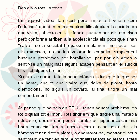
Bon dia a tots i a totes.
En aquest vídeo tan curt però impactant veiem com
l'educació que donem als nostres fills afecta a la societat en
que vivim, tal volta en la infància puguen ser ells mateixos
però conforme arriben a la adolescència els pocs que s’han
‘’salvat’’ de la societat ho passen malament, no poden ser
ells mateixos, no poden valorar la empatia, simplement
busquen problemes per barallar-se, per por als altres a
sentir-se un marginat i alguns acaben pensant en el suïcidi
fins i tot alguns ho fan.
Si a un xic durant tota la seua infància li dius que te que ser
un home, que te que tindre ous, deixa de plorar, basta
d’emocions, no siguis un covard, al final tindrà un mal
comportament.
Jo pense que no sols en EE.UU tenen aquest problema, en
tot o quasi tot el mon. Tots tindríem que tindre una mateixa
educació, decidir que pensar, amb que jugar, inculcar una
bona educació, tan a l’escola com a casa, es a dir, els
hòmens tenen dret a plorar, a enamorar-se, mostrar el seus
sentiment de tant en tant. A normalitzar tots aquestos actes