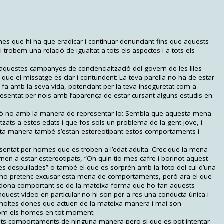
mes que hi ha que eradicar i continuar denunciant fins que aquests
i trobem una relació de igualtat a tots els aspectes i a tots els
questes campanyes de conciencialtzació del govern de les Illes
 que el missatge es clar i contundent: La teva parella no ha de estar
fa amb la seva vida, potenciant per la teva inseguretat com a
presentat per nois amb l’aparença de estar cursant alguns estudis en
rò no amb la manera de representar-lo: Sembla que aquesta mena
zats a estes edats i que fos sols un problema de la gent jove, i
esta manera també s’estan estereotipant estos comportaments i
esentat per homes que es troben a l’edat adulta: Crec que la mena
en a estar estereotipats, “Oh quin tio mes cafre i borinot aquest
ties despullades” o també el que es sorprèn amb la foto del cul d’una
 no pretenc excusar esta mena de comportaments, però ara el que
a dona comportant-se de la mateixa forma que ho fan aquests
uest vídeo en particular no hi son per a res una conducta única i
 moltes dones que actuen de la mateixa manera i mai son
som els homes en tot moment.
ests comportaments de ninguna manera pero si que es pot intentar