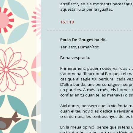
arreflectir, en els moments necessaris
aquesta lluita per la igualtat.
16.1.18
Paula De Gouges ha dit...
1er Batx. Humanístic
Bona vesprada.
Primerament, podem observar dos vide
s’anomena “Reacciona! Bloqueja el masc
cas que al segle XXI perdura i cada v
D’altra banda, uns personatges interpr
en parelles. A més a més, els homes e
confiar en tu quan te les manava) o 
Així doncs, pensem que la violència ma
quan el teu novio es dedica a revisar el
o et demana les contrasenyes de les teue
En la meua opinió, pense que si tens u
en tu. A més a més, es massa tòxic aix