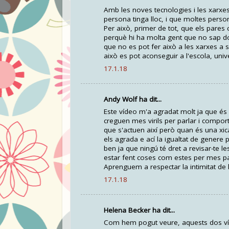
Amb les noves tecnologies i les xarxes 
persona tinga lloc, i que moltes perso
Per això, primer de tot, que els pares c
perquè hi ha molta gent que no sap don
que no es pot fer això a les xarxes a s
això es pot aconseguir a l'escola, unive
17.1.18
Andy Wolf ha dit...
Este vídeo m'a agradat molt ja que és
creguen mes virils per parlar i comport
que s'actuen així però quan és una xica
els agrada e ací la igualtat de genere 
ben ja que ningú té dret a revisar-te le
estar fent coses com estes per mes pa
Aprenguem a respectar la intimitat de 
17.1.18
Helena Becker ha dit...
Com hem pogut veure, aquests dos víd