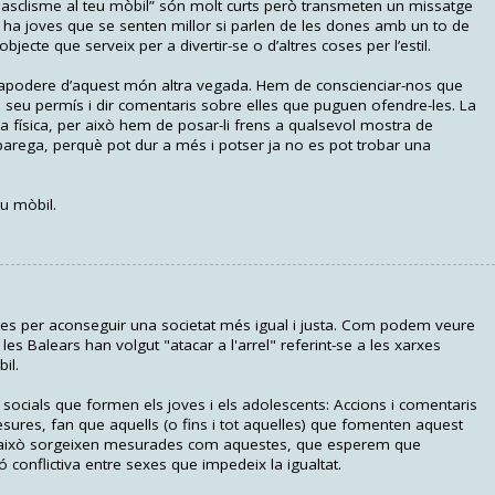
sclisme al teu mòbil” són molt curts però transmeten un missatge
i ha joves que se senten millor si parlen de les dones amb un to de
bjecte que serveix per a divertir-se o d’altres coses per l’estil.
apodere d’aquest món altra vegada. Hem de conscienciar-nos que
l seu permís i dir comentaris sobre elles que puguen ofendre-les. La
ia física, per això hem de posar-li frens a qualsevol mostra de
parega, perquè pot dur a més i potser ja no es pot trobar una
u mòbil.
es per aconseguir una societat més igual i justa. Com podem veure
s Balears han volgut "atacar a l'arrel" referint-se a les xarxes
il.
socials que formen els joves i els adolescents: Accions i comentaris
ures, fan que aquells (o fins i tot aquelles) que fomenten aquest
 això sorgeixen mesurades com aquestes, que esperem que
ó conflictiva entre sexes que impedeix la igualtat.