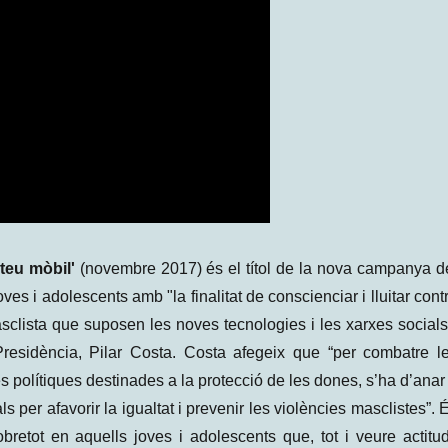
teu mòbil'
(novembre 2017) és el títol de la nova campanya d
es i adolescents amb "la finalitat de conscienciar i lluitar cont
sclista que suposen les noves tecnologies i les xarxes socials
residència, Pilar Costa. Costa afegeix que “per combatre l
es polítiques destinades a la protecció de les dones, s’ha d’anar
s per afavorir la igualtat i prevenir les violències masclistes”. 
retot en aquells joves i adolescents que, tot i veure actitu