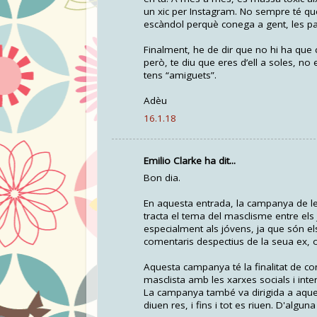
un xic per Instagram. No sempre té que
escàndol perquè conega a gent, les pa
Finalment, he de dir que no hi ha que c
però, te diu que eres d’ell a soles, no 
tens “amiguets”.
Adèu
16.1.18
Emilio Clarke ha dit...
Bon dia.
En aquesta entrada, la campanya de le
tracta el tema del masclisme entre els 
especialment als jóvens, ja que són el
comentaris despectius de la seua ex, o
Aquesta campanya té la finalitat de con
masclista amb les xarxes socials i inter
La campanya també va dirigida a aquell
diuen res, i fins i tot es riuen. D'algu