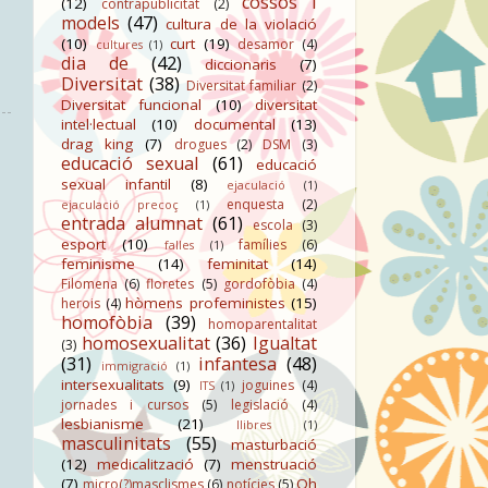
cossos i
(12)
contrapublicitat
(2)
models
(47)
cultura de la violació
(10)
curt
(19)
desamor
(4)
cultures
(1)
dia de
(42)
diccionaris
(7)
Diversitat
(38)
Diversitat familiar
(2)
Diversitat funcional
(10)
diversitat
intel·lectual
(10)
documental
(13)
drag king
(7)
drogues
(2)
DSM
(3)
educació sexual
(61)
educació
sexual infantil
(8)
ejaculació
(1)
enquesta
(2)
ejaculació precoç
(1)
entrada alumnat
(61)
escola
(3)
esport
(10)
famílies
(6)
falles
(1)
feminisme
(14)
feminitat
(14)
Filomena
(6)
floretes
(5)
gordofòbia
(4)
hòmens profeministes
(15)
herois
(4)
homofòbia
(39)
homoparentalitat
homosexualitat
(36)
Igualtat
(3)
(31)
infantesa
(48)
immigració
(1)
intersexualitats
(9)
joguines
(4)
ITS
(1)
jornades i cursos
(5)
legislació
(4)
lesbianisme
(21)
llibres
(1)
masculinitats
(55)
masturbació
(12)
medicalització
(7)
menstruació
(7)
Oh
micro(?)masclismes
(6)
notícies
(5)