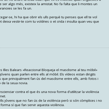
 ser algo més, existeix la amistat. No fa falta que li montes un
ranoies se les fa un.
egar-se, hi ha que obrir els ulls perquè tu penses que ell te vol
et deixa vestir-te com tu voldries o et crida i insulta quan veu que
s Illes Balears «Reacciona! Bloqueja el masclisme al teu mòbil»
jóvens quan parlen entre ells al mòbil. Els vídeos estan dirigits
s que principalment fan ús del masclisme entre ells, amb fotos i
 de la seua novia.
scienciar contra el que és una nova forma d'utilitzar la violència
net.
s jóvens que no fan ús de la violència però si són còmplices i no
na forma sí que fan servir aquesta violència.