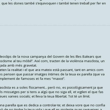
, que les dones també s’equivoquen i també tenen treball per fer en
oclips de la nova campanya del Govern de les Illes Balears que
lisme al teu mòbil”. Així com, tracten de la violència masclista, un
egada amb més gravetat.
eten la realitat i el que ara mateix està passant, tant en amics com
s pensen que passar imatges íntimes de la teua ex parella (que va
simplement de famoses et fa mes “maxot”.
sclista es a soles físicament... però no, es psicològicament ja que
s missatges per si tens a algú que no siga ell, et vigilen el que fas
s xarxes socials; et lleva la teua llibertat. Tot té un límit.
na parella que es dedica a controlar-te; et deixa vore que no confia
ò de no tindre la teua vida i que ell es moleste quan segueixes a