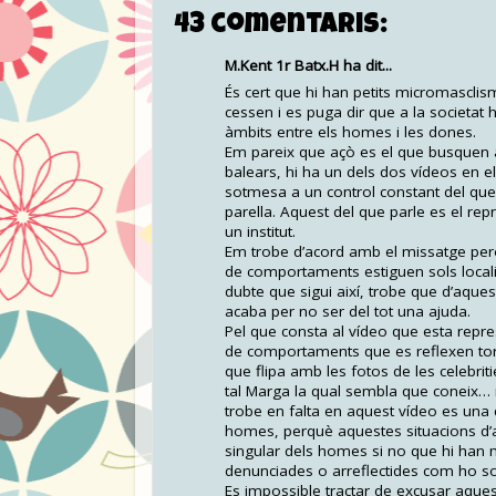
43 comentaris:
M.Kent 1r Batx.H ha dit...
És cert que hi han petits micromasclis
cessen i es puga dir que a la societat h
àmbits entre els homes i les dones.
Em pareix que açò es el que busquen a
balears, hi ha un dels dos vídeos en el
sotmesa a un control constant del que 
parella. Aquest del que parle es el re
un institut.
Em trobe d’acord amb el missatge pe
de comportaments estiguen sols localit
dubte que sigui així, trobe que d’aqu
acaba per no ser del tot una ajuda.
Pel que consta al vídeo que esta repr
de comportaments que es reflexen torn
que flipa amb les fotos de les celebri
tal Marga la qual sembla que coneix…
trobe en falta en aquest vídeo es un
homes, perquè aquestes situacions d’aq
singular dels homes si no que hi han
denunciades o arreflectides com ho 
Es impossible tractar de excusar aqu