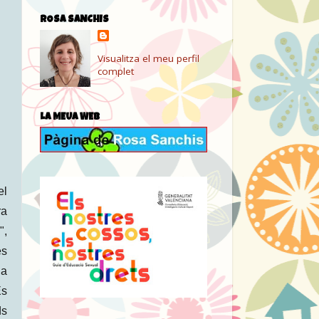
ROSA SANCHIS
Visualitza el meu perfil
complet
LA MEUA WEB
el
ra
",
es
 a
És
ds