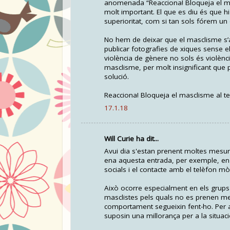
anomenada “Reacciona! Bloqueja el ma
molt important. El que es diu és que h
superioritat, com si tan sols fórem un o
No hem de deixar que el masclisme s’
publicar fotografies de xiques sense e
violència de gènere no sols és violènc
masclisme, per molt insignificant que 
solució.
Reacciona! Bloqueja el masclisme al te
17.1.18
Will Curie ha dit...
Avui dia s'estan prenent moltes mesur
ena aquesta entrada, per exemple, en le
socials i el contacte amb el telèfon mòb
Això ocorre especialment en els grups 
masclistes pels quals no es prenen mes
comportament segueixin fent-ho. Per
suposin una millorança per a la situaci