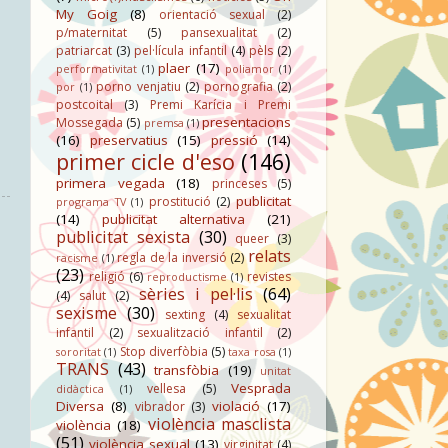
My Goig
(8)
orientació sexual
(2)
p/maternitat
(5)
pansexualitat
(2)
patriarcat
(3)
pel·lícula infantil
(4)
pèls
(2)
plaer
(17)
performativitat
(1)
poliamor
(1)
porno venjatiu
(2)
pornografia
(2)
por
(1)
postcoital
(3)
Premi Karícia i Premi
presentacions
Mossegada
(5)
premsa
(1)
(16)
preservatius
(15)
pressió
(14)
primer cicle d'eso
(146)
primera vegada
(18)
princeses
(5)
publicitat
prostitució
(2)
programa TV
(1)
(14)
publicitat alternativa
(21)
publicitat sexista
(30)
queer
(3)
relats
regla de la inversió
(2)
racisme
(1)
(23)
religió
(6)
revistes
reproductisme
(1)
sèries i pel·lis
(64)
(4)
salut
(2)
sexisme
(30)
sexting
(4)
sexualitat
infantil
(2)
sexualització infantil
(2)
Stop diverfòbia
(5)
sororitat
(1)
taxa rosa
(1)
TRANS
(43)
transfòbia
(19)
unitat
Vesprada
vellesa
(5)
didàctica
(1)
Diversa
(8)
violació
(17)
vibrador
(3)
violència masclista
violència
(18)
(51)
violència sexual
(13)
virginitat
(4)