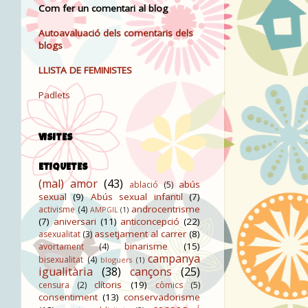
Com fer un comentari al blog
Autoavaluació dels comentaris dels
blogs
LLISTA DE FEMINISTES
Padlets
VISITES
ETIQUETES
(mal) amor
(43)
abús
ablació
(5)
sexual
(9)
Abús sexual infantil
(7)
androcentrisme
activisme
(4)
AMPGIL
(1)
(7)
aniversari
(11)
anticoncepció
(22)
assetjament al carrer
(8)
asexualitat
(3)
binarisme
(15)
avortament
(4)
campanya
bisexualitat
(4)
bloguers
(1)
igualitària
(38)
cançons
(25)
clítoris
(19)
censura
(2)
còmics
(5)
consentiment
(13)
conservadorisme