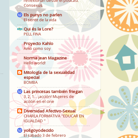
reflexionan desde el podcast
Consexus
Els punys no parlen
El sentit de la vida
Qui és la Lore?
PELL FINA
Proyecto Kahlo
Amo como soy
Norma Jean Magazine
Hello world!
Mitología de la sexualidad
especial
BOMBA
Las princesas también friegan
3, 2, 1… ¡acción! Mujeres de
acción en el cine
Diversidad Afectivo-Sexual
CHARLA FORMATIVA "EDUCAR EN
IGUALDAD "
yoligoyodecido
El sábado 3 de febrero