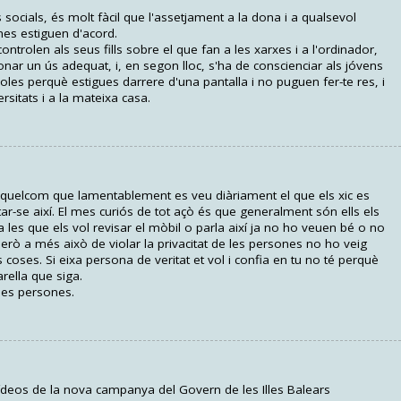
socials, és molt fàcil que l'assetjament a la dona i a qualsevol
nes estiguen d'acord.
ontrolen als seus fills sobre el que fan a les xarxes i a l'ordinador,
ar un ús adequat, i, en segon lloc, s'ha de conscienciar als jóvens
oles perquè estigues darrere d'una pantalla i no puguen fer-te res, i
rsitats i a la mateixa casa.
 quelcom que lamentablement es veu diàriament el que els xic es
ar-se així. El mes curiós de tot açò és que generalment són ells els
 les que els vol revisar el mòbil o parla així ja no ho veuen bé o no
però a més això de violar la privacitat de les persones no ho veig
s coses. Si eixa persona de veritat et vol i confia en tu no té perquè
rella que siga.
les persones.
eos de la nova campanya del Govern de les Illes Balears