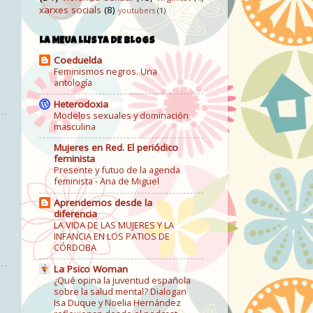
xarxes socials
(8)
youtubers
(1)
LA MEUA LLISTA DE BLOGS
Coeduelda
Feminismos negros. Una
antología
Heterodoxia
Modelos sexuales y dominación
masculina
Mujeres en Red. El periódico
feminista
Presente y futuo de la agenda
feminista - Ana de Miguel
Aprendemos desde la
diferencia
LA VIDA DE LAS MUJERES Y LA
INFANCIA EN LOS PATIOS DE
CÓRDOBA
La Psico Woman
¿Qué opina la juventud española
sobre la salud mental? Dialogan
Isa Duque y Noelia Hernández