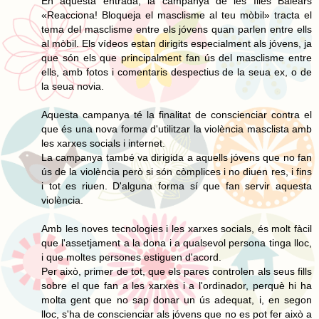
En aquesta entrada, la campanya de les Illes Balears
«Reacciona! Bloqueja el masclisme al teu mòbil» tracta el
tema del masclisme entre els jóvens quan parlen entre ells
al mòbil. Els vídeos estan dirigits especialment als jóvens, ja
que són els que principalment fan ús del masclisme entre
ells, amb fotos i comentaris despectius de la seua ex, o de
la seua novia.
Aquesta campanya té la finalitat de conscienciar contra el
que és una nova forma d'utilitzar la violència masclista amb
les xarxes socials i internet.
La campanya també va dirigida a aquells jóvens que no fan
ús de la violència però si són còmplices i no diuen res, i fins
i tot es riuen. D'alguna forma sí que fan servir aquesta
violència.
Amb les noves tecnologies i les xarxes socials, és molt fàcil
que l'assetjament a la dona i a qualsevol persona tinga lloc,
i que moltes persones estiguen d'acord.
Per això, primer de tot, que els pares controlen als seus fills
sobre el que fan a les xarxes i a l'ordinador, perquè hi ha
molta gent que no sap donar un ús adequat, i, en segon
lloc, s'ha de conscienciar als jóvens que no es pot fer això a