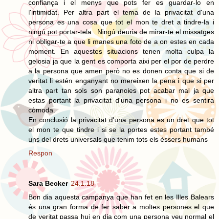
confiança i el menys que pots fer es guardar-lo en
l'intimidat. Per altra part el tema de la privacitat d'una
persona es una cosa que tot el mon te dret a tindre-la i
ningú pot portar-tela . Ningú deuria de mirar-te el missatges
ni obligar-te a que li manes una foto de a on estes en cada
moment. En aquestes situacions tenen molta culpa la
gelosia ja que la gent es comporta aixi per el por de perdre
a la persona que amen però no es donen conta que si de
veritat li estén enganyant no mereixen la pena i que si per
altra part tan sols son paranoies pot acabar mal ja que
estas portant la privacitat d'una persona i no es sentira
còmoda.
En conclusió la privacitat d'una persona es un dret que tot
el mon te que tindre i si se la portes estes portant també
uns del drets universals que tenim tots els éssers humans
Respon
Sara Becker
24.1.18
Bon dia aquesta campanya que han fet en les Illes Balears
és una gran forma de fer saber a moltes persones el que
de veritat passa hui en dia com una persona veu normal el