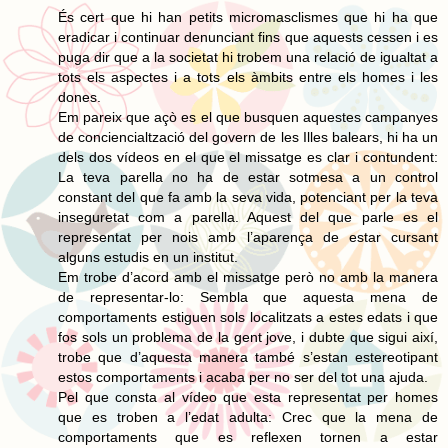
És cert que hi han petits micromasclismes que hi ha que
eradicar i continuar denunciant fins que aquests cessen i es
puga dir que a la societat hi trobem una relació de igualtat a
tots els aspectes i a tots els àmbits entre els homes i les
dones.
Em pareix que açò es el que busquen aquestes campanyes
de conciencialtzació del govern de les Illes balears, hi ha un
dels dos vídeos en el que el missatge es clar i contundent:
La teva parella no ha de estar sotmesa a un control
constant del que fa amb la seva vida, potenciant per la teva
inseguretat com a parella. Aquest del que parle es el
representat per nois amb l’aparença de estar cursant
alguns estudis en un institut.
Em trobe d’acord amb el missatge però no amb la manera
de representar-lo: Sembla que aquesta mena de
comportaments estiguen sols localitzats a estes edats i que
fos sols un problema de la gent jove, i dubte que sigui així,
trobe que d’aquesta manera també s’estan estereotipant
estos comportaments i acaba per no ser del tot una ajuda.
Pel que consta al vídeo que esta representat per homes
que es troben a l’edat adulta: Crec que la mena de
comportaments que es reflexen tornen a estar