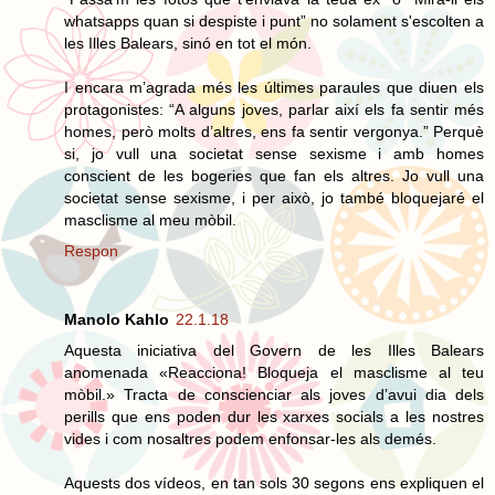
whatsapps quan si despiste i punt” no solament s'escolten a
les Illes Balears, sinó en tot el món.
I encara m’agrada més les últimes paraules que diuen els
protagonistes: “A alguns joves, parlar així els fa sentir més
homes, però molts d’altres, ens fa sentir vergonya.” Perquè
si, jo vull una societat sense sexisme i amb homes
conscient de les bogeries que fan els altres. Jo vull una
societat sense sexisme, i per això, jo també bloquejaré el
masclisme al meu mòbil.
Respon
Manolo Kahlo
22.1.18
Aquesta iniciativa del Govern de les Illes Balears
anomenada «Reacciona! Bloqueja el masclisme al teu
mòbil.» Tracta de conscienciar als joves d’avui dia dels
perills que ens poden dur les xarxes socials a les nostres
vides i com nosaltres podem enfonsar-les als demés.
Aquests dos vídeos, en tan sols 30 segons ens expliquen el