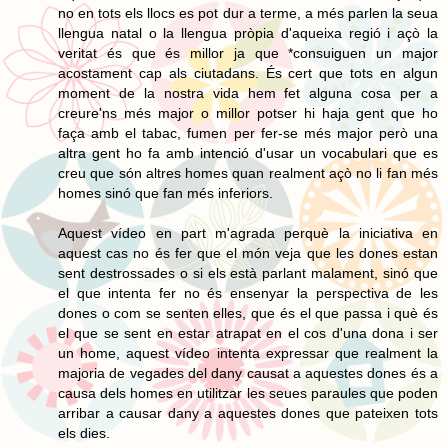
no en tots els llocs es pot dur a terme, a més parlen la seua
llengua natal o la llengua pròpia d'aqueixa regió i açò la
veritat és que és millor ja que *consuiguen un major
acostament cap als ciutadans. És cert que tots en algun
moment de la nostra vida hem fet alguna cosa per a
creure'ns més major o millor potser hi haja gent que ho
faça amb el tabac, fumen per fer-se més major però una
altra gent ho fa amb intenció d'usar un vocabulari que es
creu que són altres homes quan realment açò no li fan més
homes sinó que fan més inferiors.
Aquest vídeo en part m'agrada perquè la iniciativa en
aquest cas no és fer que el món veja que les dones estan
sent destrossades o si els està parlant malament, sinó que
el que intenta fer no és ensenyar la perspectiva de les
dones o com se senten elles, que és el que passa i què és
el que se sent en estar atrapat en el cos d'una dona i ser
un home, aquest vídeo intenta expressar que realment la
majoria de vegades del dany causat a aquestes dones és a
causa dels homes en utilitzar les seues paraules que poden
arribar a causar dany a aquestes dones que pateixen tots
els dies.