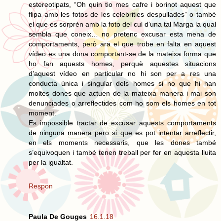
estereotipats, “Oh quin tio mes cafre i borinot aquest que
flipa amb les fotos de les celebrities despullades” o també
el que es sorprèn amb la foto del cul d’una tal Marga la qual
sembla que coneix… no pretenc excusar esta mena de
comportaments, però ara el que trobe en falta en aquest
vídeo es una dona comportant-se de la mateixa forma que
ho fan aquests homes, perquè aquestes situacions
d’aquest vídeo en particular no hi son per a res una
conducta única i singular dels homes si no que hi han
moltes dones que actuen de la mateixa manera i mai son
denunciades o arreflectides com ho som els homes en tot
moment.
Es impossible tractar de excusar aquests comportaments
de ninguna manera pero si que es pot intentar arreflectir,
en els moments necessaris, que les dones també
s’equivoquen i també tenen treball per fer en aquesta lluita
per la igualtat.
Respon
Paula De Gouges
16.1.18