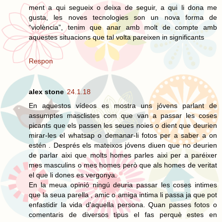
ment a qui segueix o deixa de seguir, a qui li dona me
gusta, les noves tecnologies son un nova forma de
“violència”, tenim que anar amb molt de compte amb
aquestes situacions que tal volta pareixen in significants
Respon
alex stone
24.1.18
En aquestos vídeos es mostra uns jóvens parlant de
assumptes masclistes com que van a passar les coses
picants que els passen les seues noies o dient que deurien
mirar-les el whatsap o demanar-li fotos per a saber a on
estén . Després els mateixos jóvens diuen que no deurien
de parlar aixi que molts homes parles aixi per a paréixer
mes masculins o mes homes però que als homes de veritat
el que li dones es vergonya.
En la meua opinió ningú deuria passar les coses intimes
que la seua parella , amic o amiga intima li passa ja que pot
enfastidir la vida d'aquella persona. Quan passes fotos o
comentaris de diversos tipus el fas perquè estes en