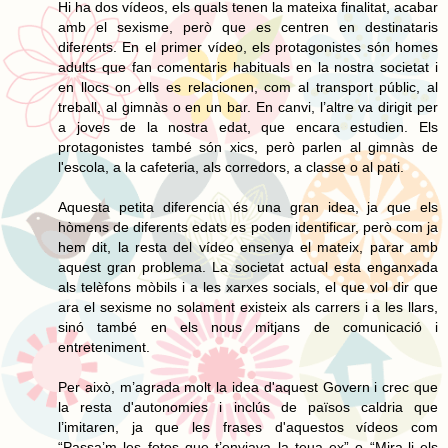
Hi ha dos vídeos, els quals tenen la mateixa finalitat, acabar
amb el sexisme, però que es centren en destinataris
diferents. En el primer vídeo, els protagonistes són homes
adults que fan comentaris habituals en la nostra societat i
en llocs on ells es relacionen, com al transport públic, al
treball, al gimnàs o en un bar. En canvi, l’altre va dirigit per
a joves de la nostra edat, que encara estudien. Els
protagonistes també són xics, però parlen al gimnàs de
l'escola, a la cafeteria, als corredors, a classe o al pati.
Aquesta petita diferencia és una gran idea, ja que els
hòmens de diferents edats es poden identificar, però com ja
hem dit, la resta del vídeo ensenya el mateix, parar amb
aquest gran problema. La societat actual esta enganxada
als telèfons mòbils i a les xarxes socials, el que vol dir que
ara el sexisme no solament existeix als carrers i a les llars,
sinó també en els nous mitjans de comunicació i
entreteniment.
Per això, m’agrada molt la idea d'aquest Govern i crec que
la resta d'autonomies i inclús de països caldria que
l’imitaren, ja que les frases d'aquestos vídeos com
“Passa’m les fotos que t’enviava la teua ex” o “Mira-li els