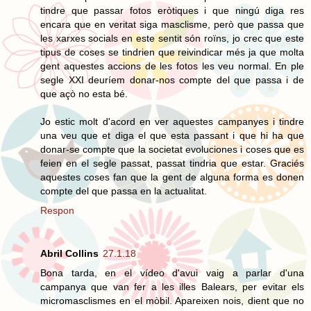
tindre que passar fotos eròtiques i que ningú diga res
encara que en veritat siga masclisme, però que passa que
les xarxes socials en este sentit són roïns, jo crec que este
tipus de coses se tindrien que reivindicar més ja que molta
gent aquestes accions de les fotos les veu normal. En ple
segle XXI deuríem donar-nos compte del que passa i de
que açò no esta bé.
Jo estic molt d'acord en ver aquestes campanyes i tindre
una veu que et diga el que esta passant i que hi ha que
donar-se compte que la societat evoluciones i coses que es
feien en el segle passat, passat tindria que estar. Graciés
aquestes coses fan que la gent de alguna forma es donen
compte del que passa en la actualitat.
Respon
Abril Collins
27.1.18
Bona tarda, en el vídeo d'avui vaig a parlar d'una
campanya que van fer a les illes Balears, per evitar els
micromasclismes en el mòbil. Apareixen nois, dient que no