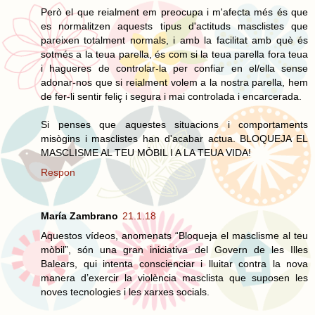
Però el que reialment em preocupa i m'afecta més és que
es normalitzen aquests tipus d'actituds masclistes que
pareixen totalment normals, i amb la facilitat amb què és
sotmés a la teua parella, és com si la teua parella fora teua
i hagueres de controlar-la per confiar en el/ella sense
adonar-nos que si reialment volem a la nostra parella, hem
de fer-li sentir feliç i segura i mai controlada i encarcerada.
Si penses que aquestes situacions i comportaments
misògins i masclistes han d'acabar actua. BLOQUEJA EL
MASCLISME AL TEU MÒBIL I A LA TEUA VIDA!
Respon
María Zambrano
21.1.18
Aquestos vídeos, anomenats “Bloqueja el masclisme al teu
mòbil”, són una gran iniciativa del Govern de les Illes
Balears, qui intenta conscienciar i lluitar contra la nova
manera d’exercir la violència masclista que suposen les
noves tecnologies i les xarxes socials.