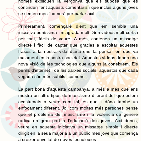
homes expliquen la vergonya que els suposa que es
continuen fent aquests comentaris i que inclús alguns joves
se senten més “homes” per parlar així.
Primerament, començaré dient que em sembla una
iniciativa boníssima i m’agrada molt. Són vídeos molt curts i
per tant, fàcils de veure. A més, contenen un missatge
directe i fàcil de captar que gràcies a escoltar aquestes
frases a la nostra vida diària ens fa pensar en què va
malament en la nostra societat. Aquestos vídeos donen una
nova visió de les tecnologies que alguns ja coneixíem. Els
perills d’internet i de les xarxes socials, aquestos que cada
vegada són més subtils i comuns.
La part bona d’aquesta campanya, a més a més que ens
mostra un altre tipus de masclisme diferent del que estem
acostumats a veure com tal, és que li dóna també un
enfocament diferent. Jo, com moltes més persones pense
que el problema del masclisme i la violència de gènere
radica en gran part a l’educació dels joves. Així doncs,
veure en aquesta iniciativa un missatge simple i directe
dirigit en la seua majoria a un públic més jove que comença
a créixer envoltat de noves tecnologies.