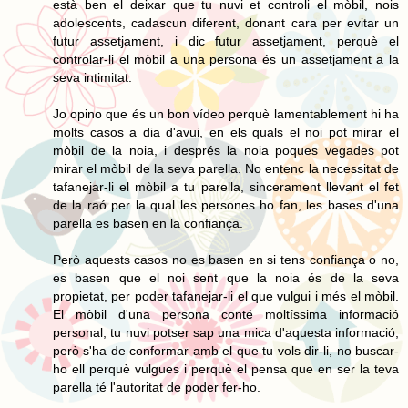
està ben el deixar que tu nuvi et controli el mòbil, nois
adolescents, cadascun diferent, donant cara per evitar un
futur assetjament, i dic futur assetjament, perquè el
controlar-li el mòbil a una persona és un assetjament a la
seva intimitat.
Jo opino que és un bon vídeo perquè lamentablement hi ha
molts casos a dia d'avui, en els quals el noi pot mirar el
mòbil de la noia, i després la noia poques vegades pot
mirar el mòbil de la seva parella. No entenc la necessitat de
tafanejar-li el mòbil a tu parella, sincerament llevant el fet
de la raó per la qual les persones ho fan, les bases d'una
parella es basen en la confiança.
Però aquests casos no es basen en si tens confiança o no,
es basen que el noi sent que la noia és de la seva
propietat, per poder tafanejar-li el que vulgui i més el mòbil.
El mòbil d'una persona conté moltíssima informació
personal, tu nuvi potser sap una mica d'aquesta informació,
però s'ha de conformar amb el que tu vols dir-li, no buscar-
ho ell perquè vulgues i perquè el pensa que en ser la teva
parella té l'autoritat de poder fer-ho.