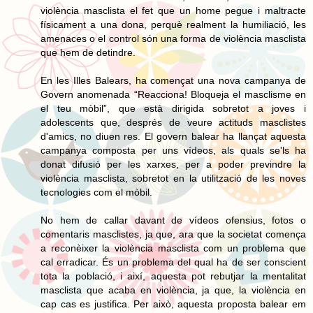
violència masclista el fet que un home pegue i maltracte
físicament a una dona, perquè realment la humiliació, les
amenaces o el control són una forma de violència masclista
que hem de detindre.
En les Illes Balears, ha començat una nova campanya de
Govern anomenada “Reacciona! Bloqueja el masclisme en
el teu mòbil”, que està dirigida sobretot a joves i
adolescents que, després de veure actituds masclistes
d'amics, no diuen res. El govern balear ha llançat aquesta
campanya composta per uns vídeos, als quals se'ls ha
donat difusió per les xarxes, per a poder previndre la
violència masclista, sobretot en la utilització de les noves
tecnologies com el mòbil.
No hem de callar davant de vídeos ofensius, fotos o
comentaris masclistes, ja que, ara que la societat comença
a reconèixer la violència masclista com un problema que
cal erradicar. És un problema del qual ha de ser conscient
tota la població, i així, aquesta pot rebutjar la mentalitat
masclista que acaba en violència, ja que, la violència en
cap cas es justifica. Per això, aquesta proposta balear em