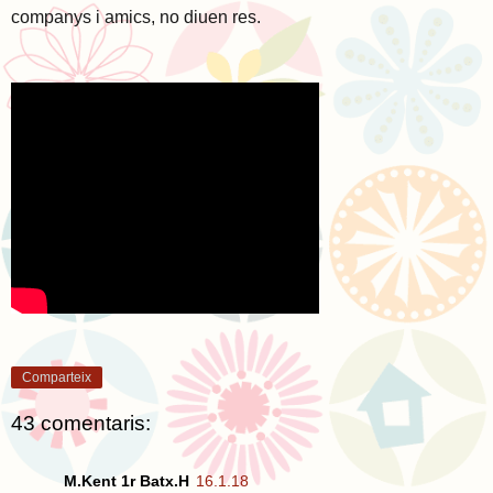
companys i amics, no diuen res.
Comparteix
43 comentaris:
M.Kent 1r Batx.H
16.1.18