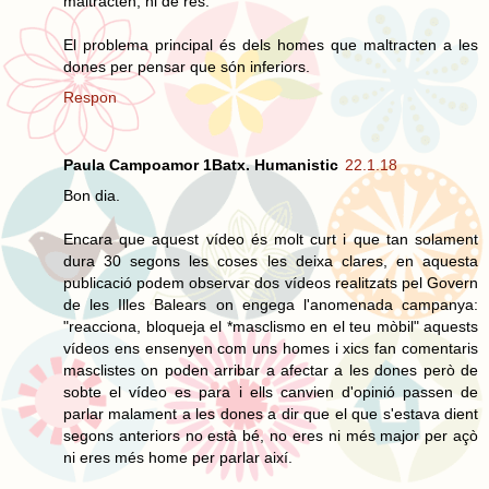
maltracten, ni de res.
El problema principal és dels homes que maltracten a les
dones per pensar que són inferiors.
Respon
Paula Campoamor 1Batx. Humanistic
22.1.18
Bon dia.
Encara que aquest vídeo és molt curt i que tan solament
dura 30 segons les coses les deixa clares, en aquesta
publicació podem observar dos vídeos realitzats pel Govern
de les Illes Balears on engega l'anomenada campanya:
"reacciona, bloqueja el *masclismo en el teu mòbil" aquests
vídeos ens ensenyen com uns homes i xics fan comentaris
masclistes on poden arribar a afectar a les dones però de
sobte el vídeo es para i ells canvien d'opinió passen de
parlar malament a les dones a dir que el que s'estava dient
segons anteriors no està bé, no eres ni més major per açò
ni eres més home per parlar així.