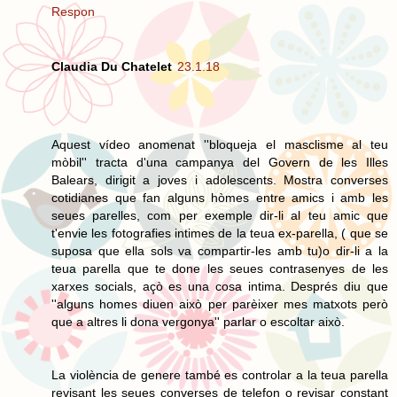
Respon
Claudia Du Chatelet
23.1.18
Aquest vídeo anomenat ''bloqueja el masclisme al teu
mòbil'' tracta d'una campanya del Govern de les Illes
Balears, dirigit a joves i adolescents. Mostra converses
cotidianes que fan alguns hòmes entre amics i amb les
seues parelles, com per exemple dir-li al teu amic que
t'envie les fotografies intimes de la teua ex-parella, ( que se
suposa que ella sols va compartir-les amb tu)o dir-li a la
teua parella que te done les seues contrasenyes de les
xarxes socials, açò es una cosa intima. Després diu que
''alguns homes diuen això per parèixer mes matxots però
que a altres li dona vergonya'' parlar o escoltar això.
La violència de genere també es controlar a la teua parella
revisant les seues converses de telefon o revisar constant