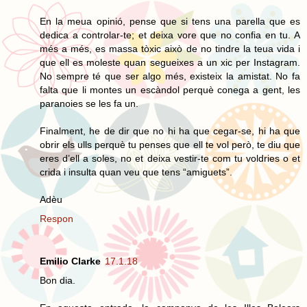
En la meua opinió, pense que si tens una parella que es
dedica a controlar-te; et deixa vore que no confia en tu. A
més a més, es massa tòxic això de no tindre la teua vida i
que ell es moleste quan segueixes a un xic per Instagram.
No sempre té que ser algo més, existeix la amistat. No fa
falta que li montes un escàndol perquè conega a gent, les
paranoies se les fa un.
Finalment, he de dir que no hi ha que cegar-se, hi ha que
obrir els ulls perquè tu penses que ell te vol però, te diu que
eres d’ell a soles, no et deixa vestir-te com tu voldries o et
crida i insulta quan veu que tens “amiguets”.
Adèu
Respon
Emilio Clarke
17.1.18
Bon dia.