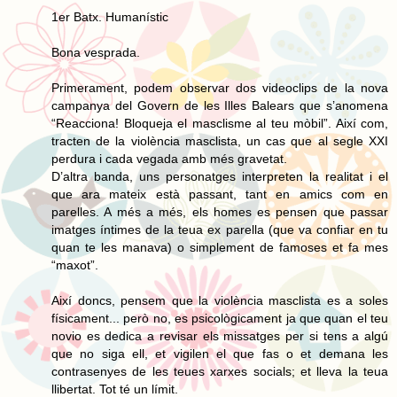
1er Batx. Humanístic
Bona vesprada.
Primerament, podem observar dos videoclips de la nova
campanya del Govern de les Illes Balears que s’anomena
“Reacciona! Bloqueja el masclisme al teu mòbil”. Així com,
tracten de la violència masclista, un cas que al segle XXI
perdura i cada vegada amb més gravetat.
D’altra banda, uns personatges interpreten la realitat i el
que ara mateix està passant, tant en amics com en
parelles. A més a més, els homes es pensen que passar
imatges íntimes de la teua ex parella (que va confiar en tu
quan te les manava) o simplement de famoses et fa mes
“maxot”.
Així doncs, pensem que la violència masclista es a soles
físicament... però no, es psicològicament ja que quan el teu
novio es dedica a revisar els missatges per si tens a algú
que no siga ell, et vigilen el que fas o et demana les
contrasenyes de les teues xarxes socials; et lleva la teua
llibertat. Tot té un límit.