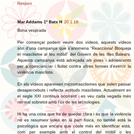
Respon
Mar Addams 1º Batx H
20.1.18
Bona vesprada
Per començar podem veure dos vídeos, aquests vídeos
són d’una campanya que s’anomena “Reacciona! Bloqueja
el masclisme al teu mòbil” del Govern de les Illes Balears.
Aquesta campanya està adreçada als joves i adolescents
per a conscienciar i lluitar contra altres formes d’exercir la
violència masclista.
En els vídeos apareixen micromasclismes que solen passar
desapercebuts i reflecta actituds masclistes. Actualment en
el segle XXI continua ocorrent i es veu cada vegada més
normal sobretot amb l’ús de les tecnologies.
Hi ha una cosa que ha de quedar clara i és que la violència
no es resumeix soles en la part física, no també està la
psicològica que encara que coste més en identificar està,
com per exemple amb el control del mòbil o les