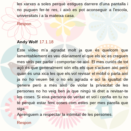
les xarxes a soles perquè estigues darrere d'una pantalla i
no puguen fer-te res, i això es pot aconseguir a l'escola,
universitats i a la mateixa casa.
Respon
Andy Wolf
17.1.18
Este vídeo m'a agradat molt ja que és quelcom que
lamentablement es veu diàriament el que els xic es creguen
mes virils per parlar i comportar-se així. El mes curiós de tot
açò és que generalment són ells els que s'actuen així però
quan és una xica les que els vol revisar el mòbil o parla així
ja no ho veuen bé o no els agrada e ací la igualtat de
genere però a més això de violar la privacitat de les
persones no ho veig ben ja que ningú té dret a revisar-te
les coses. Si eixa persona de veritat et vol i confia en tu no
té perquè estar fent coses com estes per mes parella que
siga.
Aprenguem a respectar la intimitat de les persones.
Respon