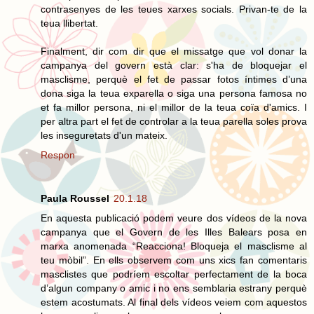
contrasenyes de les teues xarxes socials. Privan-te de la
teua llibertat.
Finalment, dir com dir que el missatge que vol donar la
campanya del govern està clar: s'ha de bloquejar el
masclisme, perquè el fet de passar fotos íntimes d’una
dona siga la teua exparella o siga una persona famosa no
et fa millor persona, ni el millor de la teua coïa d'amics. I
per altra part el fet de controlar a la teua parella soles prova
les inseguretats d'un mateix.
Respon
Paula Roussel
20.1.18
En aquesta publicació podem veure dos vídeos de la nova
campanya que el Govern de les Illes Balears posa en
marxa anomenada “Reacciona! Bloqueja el masclisme al
teu mòbil”. En ells observem com uns xics fan comentaris
masclistes que podríem escoltar perfectament de la boca
d’algun company o amic i no ens semblaria estrany perquè
estem acostumats. Al final dels vídeos veiem com aquestos