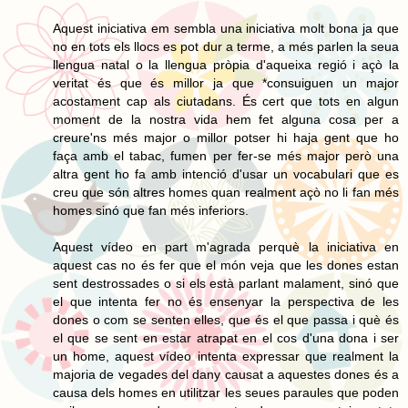
Aquest iniciativa em sembla una iniciativa molt bona ja que
no en tots els llocs es pot dur a terme, a més parlen la seua
llengua natal o la llengua pròpia d'aqueixa regió i açò la
veritat és que és millor ja que *consuiguen un major
acostament cap als ciutadans. És cert que tots en algun
moment de la nostra vida hem fet alguna cosa per a
creure'ns més major o millor potser hi haja gent que ho
faça amb el tabac, fumen per fer-se més major però una
altra gent ho fa amb intenció d'usar un vocabulari que es
creu que són altres homes quan realment açò no li fan més
homes sinó que fan més inferiors.
Aquest vídeo en part m'agrada perquè la iniciativa en
aquest cas no és fer que el món veja que les dones estan
sent destrossades o si els està parlant malament, sinó que
el que intenta fer no és ensenyar la perspectiva de les
dones o com se senten elles, que és el que passa i què és
el que se sent en estar atrapat en el cos d'una dona i ser
un home, aquest vídeo intenta expressar que realment la
majoria de vegades del dany causat a aquestes dones és a
causa dels homes en utilitzar les seues paraules que poden