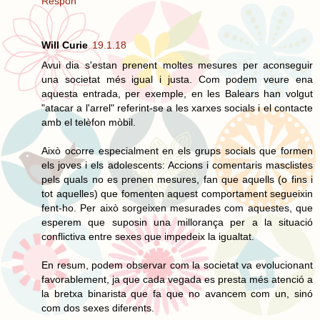
Respon
Will Curie
19.1.18
Avui dia s'estan prenent moltes mesures per aconseguir
una societat més igual i justa. Com podem veure ena
aquesta entrada, per exemple, en les Balears han volgut
"atacar a l'arrel" referint-se a les xarxes socials i el contacte
amb el telèfon mòbil.
Això ocorre especialment en els grups socials que formen
els joves i els adolescents: Accions i comentaris masclistes
pels quals no es prenen mesures, fan que aquells (o fins i
tot aquelles) que fomenten aquest comportament segueixin
fent-ho. Per això sorgeixen mesurades com aquestes, que
esperem que suposin una millorança per a la situació
conflictiva entre sexes que impedeix la igualtat.
En resum, podem observar com la societat va evolucionant
favorablement, ja que cada vegada es presta més atenció a
la bretxa binarista que fa que no avancem com un, sinó
com dos sexes diferents.