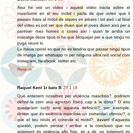
Avui he vist un vídeo i aquest vídeo tracta sobre el
masclisme en el teu mòbil i parla de que volen que li
passen fotos al mòbil de xiques en pilotes i tot això i al final
del vídeo es pot ver que diuen que el joves diuen aixo per a
paréixer mes homes o coses aixi i quan te arriba un
missatge deixe tipus ni ha que bloquejar per a que ningú no
puga veure lo.
La meua opinió es que no es tendria que passar ningú tipus
de imatge per whatsapp ni per ninguna altra red social com
instagram, facebook, twitter etc.
Respon
Raquel Kent 1r batx B
29.1.18
Què entenem nosaltres per violència masclista?, podríem
definir-la com una agressió física cap a la dona? O ens
quedaríem curts amb aquesta definició?, per exemple,
diríem que és violència masclista un comentari ofensiu?, o
que el teu nóvio et controle el mòbil?, davant d’aquesta
qüestió, podem pensar i arribar a la conclusió que no
solament és violència allò físic, és a dir, no solament és