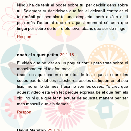
Ningú ha de tenir el poder sobre tu, per decidir gens sobre
tu. Solament tu decideixes que fer, el deixar-li controlar el
teu mòbil pot semblar-te una ximpleria, però això a ell li
puja més l'autoritat que en aquest moment sé crea que
tingui per sobre de tu. Tu ets teva, abans que ser de ningú.
Respon
noah el xiquet petita
29.1.18
El video que he vist en un poquet cortiu pero trata sobre el
masclisme en el telefon movil
i son xics que parlen sobre tot de les xiques i sobre les
seues paqrts del cos i aleshores asoles es fiquen en el seu
fisic i no en lo de mes. I aixi no son les coses. Yo crec que
aquest video esta ven fet perque expresa be el que fem els
xic i no ni que que fer ni actuar de aquesta manera per ser
mes masculi que els demes.
Respon
David Marston
29.1.18