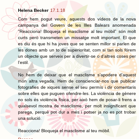
Helena Becker
17.1.18
Com hem pogut veure, aquests dos vídeos de la nova
campanya del Govern de les Illes Balears anomenada
“Reacciona! Bloqueja el masclisme al teu mòbil” són molt
curts però transmeten un missatge molt important. El que
es diu és que hi ha joves que se senten millor si parlen de
les dones amb un to de superioritat, com si tan sols fórem
un objecte que serveix per a divertir-se o d’altres coses per
l’estil.
No hem de deixar que el masclisme s’apodere d’aquest
món altra vegada. Hem de conscienciar-nos que publicar
fotografies de xiques sense el seu permís i dir comentaris
sobre elles que puguen ofendre-les. La violència de gènere
no sols és violència física, per això hem de posar-li frens a
qualsevol mostra de masclisme, per molt insignificant que
parega, perquè pot dur a més i potser ja no es pot trobar
una solució.
Reacciona! Bloqueja el masclisme al teu mòbil.