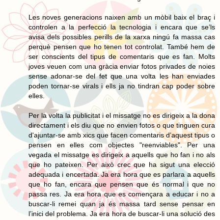
Les noves generacions naixen amb un mòbil baix el braç i
controlen a la perfecció la tecnologia i encara que se’ls
avisa dels possibles perills de la xarxa ningú fa massa cas
perquè pensen que ho tenen tot controlat. També hem de
ser conscients del tipus de comentaris que es fan. Molts
joves veuen com una gràcia enviar fotos privades de noies
sense adonar-se del fet que una volta les han enviades
poden tornar-se virals i ells ja no tindran cap poder sobre
elles.
Per la volta la publicitat i el missatge no es dirigeix a la dona
directament i els diu que no envien fotos o que tinguen cura
d'ajuntar-se amb xics que facen comentaris d’aquest tipus o
pensen en elles com objectes "reenviables". Per una
vegada el missatge es dirigeix a aquells que ho fan i no als
que ho pateixen. Per això crec que ha sigut una elecció
adequada i encertada. Ja era hora que es parlara a aquells
que ho fan, encara que pensen que és normal i que no
passa res. Ja era hora que es començara a educar i no a
buscar-li remei quan ja és massa tard sense pensar en
l’inici del problema. Ja era hora de buscar-li una solució des