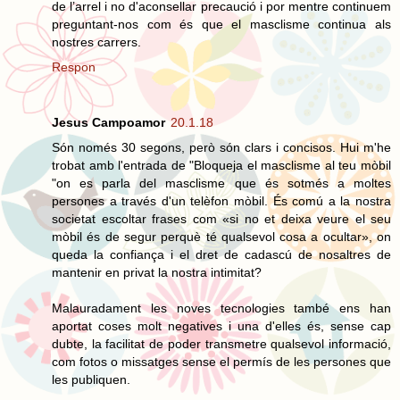
de l’arrel i no d'aconsellar precaució i por mentre continuem
preguntant-nos com és que el masclisme continua als
nostres carrers.
Respon
Jesus Campoamor
20.1.18
Són només 30 segons, però són clars i concisos. Hui m'he
trobat amb l'entrada de "Bloqueja el masclisme al teu mòbil
"on es parla del masclisme que és sotmés a moltes
persones a través d'un telèfon mòbil. És comú a la nostra
societat escoltar frases com «si no et deixa veure el seu
mòbil és de segur perquè té qualsevol cosa a ocultar», on
queda la confiança i el dret de cadascú de nosaltres de
mantenir en privat la nostra intimitat?
Malauradament les noves tecnologies també ens han
aportat coses molt negatives i una d'elles és, sense cap
dubte, la facilitat de poder transmetre qualsevol informació,
com fotos o missatges sense el permís de les persones que
les publiquen.