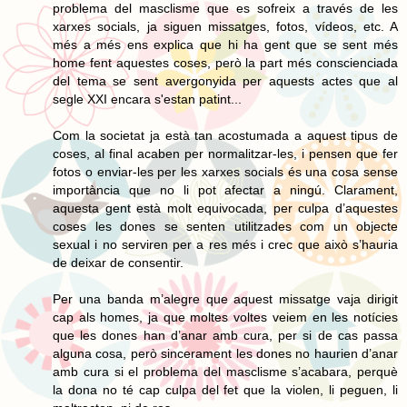
problema del masclisme que es sofreix a través de les
xarxes socials, ja siguen missatges, fotos, vídeos, etc. A
més a més ens explica que hi ha gent que se sent més
home fent aquestes coses, però la part més conscienciada
del tema se sent avergonyida per aquests actes que al
segle XXI encara s'estan patint...
Com la societat ja està tan acostumada a aquest tipus de
coses, al final acaben per normalitzar-les, i pensen que fer
fotos o enviar-les per les xarxes socials és una cosa sense
importància que no li pot afectar a ningú. Clarament,
aquesta gent està molt equivocada, per culpa d’aquestes
coses les dones se senten utilitzades com un objecte
sexual i no serviren per a res més i crec que això s’hauria
de deixar de consentir.
Per una banda m’alegre que aquest missatge vaja dirigit
cap als homes, ja que moltes voltes veiem en les notícies
que les dones han d’anar amb cura, per si de cas passa
alguna cosa, però sincerament les dones no haurien d’anar
amb cura si el problema del masclisme s’acabara, perquè
la dona no té cap culpa del fet que la violen, li peguen, li