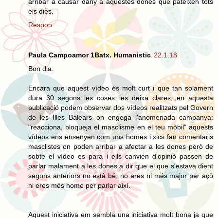
arribar a causar dany a aquestes dones que pateixen tots
els dies.
Respon
Paula Campoamor 1Batx. Humanistic
22.1.18
Bon dia.
Encara que aquest vídeo és molt curt i que tan solament
dura 30 segons les coses les deixa clares, en aquesta
publicació podem observar dos vídeos realitzats pel Govern
de les Illes Balears on engega l'anomenada campanya:
"reacciona, bloqueja el masclisme en el teu mòbil" aquests
vídeos ens ensenyen com uns homes i xics fan comentaris
masclistes on poden arribar a afectar a les dones però de
sobte el vídeo es para i ells canvien d'opinió passen de
parlar malament a les dones a dir que el que s'estava dient
segons anteriors no està bé, no eres ni més major per açò
ni eres més home per parlar així.
Aquest iniciativa em sembla una iniciativa molt bona ja que