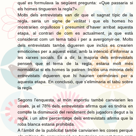
qual es formulava la següent pregunta: «Que passaria si
els homes tingueren la regla?».
Molts dels entrevistats van dir que el sagnat típic de la
regla, seria un signe de virilitat i que els homes ho
mostrarien orgullosos i presumint d'haver arribat aquesta
etapa, al contrari de com es actualment, ja que està
considerat com un tema tabú i per a avergonyir-se. Molts
dels entrevistats també digueren que inclús es crearien
emoticones per a aquest estat, amb la intenció d'informar a
les xarxes socials. És a dir, la majoria dels entrevistats
pensen que el tema de la regla, estaria molt més
normalitzat si els homes la patiren. Inclòs una minoria dels
entrevistats digueren que hi haurien cerimònies per a
aquesta etapa. En conclusió, que s'eliminaria el tabú sobre
la regla.
Segons l'enquesta, al món esportiu també canviarien les
coses, ja el 78% dels entrevistats afirma que es tindria en
compte la disminució del rendiment dels jugadors degut a la
regla, i un altre percentatge dels entrevistats afirma que la
roba blanca estaria prohibida.
A l'àmbit de la publicitat també canviarien les coses perquè