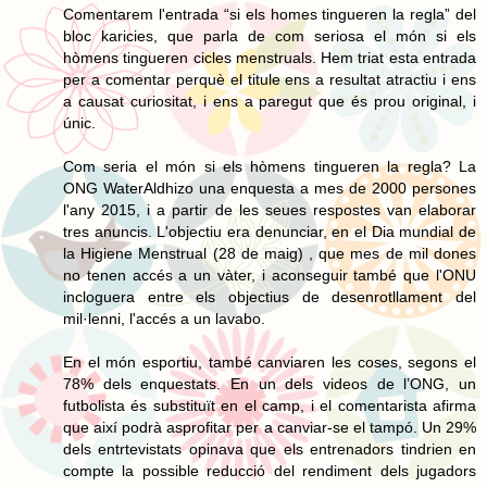
Comentarem l'entrada “si els homes tingueren la regla” del
bloc karicies, que parla de com seriosa el món si els
hòmens tingueren cicles menstruals. Hem triat esta entrada
per a comentar perquè el titule ens a resultat atractiu i ens
a causat curiositat, i ens a paregut que és prou original, i
únic.
Com seria el món si els hòmens tingueren la regla? La
ONG WaterAldhizo una enquesta a mes de 2000 persones
l'any 2015, i a partir de les seues respostes van elaborar
tres anuncis. L'objectiu era denunciar, en el Dia mundial de
la Higiene Menstrual (28 de maig) , que mes de mil dones
no tenen accés a un vàter, i aconseguir també que l'ONU
incloguera entre els objectius de desenrotllament del
mil·lenni, l'accés a un lavabo.
En el món esportiu, també canviaren les coses, segons el
78% dels enquestats. En un dels videos de l’ONG, un
futbolista és substituït en el camp, i el comentarista afirma
que així podrà asprofitar per a canviar-se el tampó. Un 29%
dels entrtevistats opinava que els entrenadors tindrien en
compte la possible reducció del rendiment dels jugadors