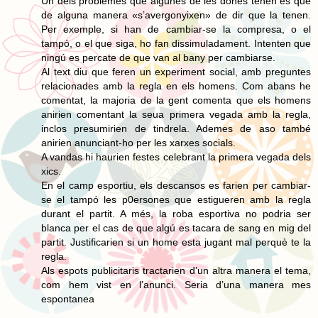
Un dels problemes que algunes de les dones tenen es que
de alguna manera «s’avergonyixen» de dir que la tenen.
Per exemple, si han de cambiar-se la compresa, o el
tampó, o el que siga, ho fan dissimuladament. Intenten que
ningú es percate de que van al bany per cambiarse.
Al text diu que feren un experiment social, amb preguntes
relacionades amb la regla en els homens. Com abans he
comentat, la majoria de la gent comenta que els homens
anirien comentant la seua primera vegada amb la regla,
inclos presumirien de tindrela. Ademes de aso també
anirien anunciant-ho per les xarxes socials.
A vandas hi haurien festes celebrant la primera vegada dels
xics.
En el camp esportiu, els descansos es farien per cambiar-
se el tampó les p0ersones que estigueren amb la regla
durant el partit. A més, la roba esportiva no podria ser
blanca per el cas de que algú es tacara de sang en mig del
partit. Justificarien si un home esta jugant mal perquè te la
regla.
Als espots publicitaris tractarien d’un altra manera el tema,
com hem vist en l’anunci. Seria d’una manera mes
espontanea