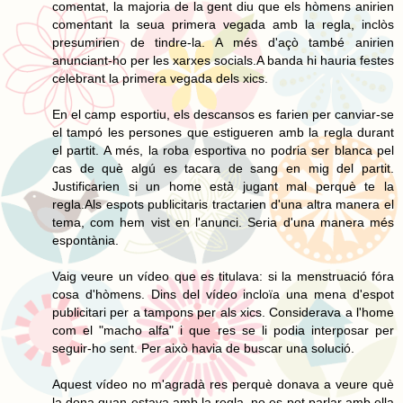
comentat, la majoria de la gent diu que els hòmens anirien
comentant la seua primera vegada amb la regla, inclòs
presumirien de tindre-la. A més d'açò també anirien
anunciant-ho per les xarxes socials.A banda hi hauria festes
celebrant la primera vegada dels xics.
En el camp esportiu, els descansos es farien per canviar-se
el tampó les persones que estigueren amb la regla durant
el partit. A més, la roba esportiva no podria ser blanca pel
cas de què algú es tacara de sang en mig del partit.
Justificarien si un home està jugant mal perquè te la
regla.Als espots publicitaris tractarien d'una altra manera el
tema, com hem vist en l'anunci. Seria d'una manera més
espontània.
Vaig veure un vídeo que es titulava: si la menstruació fóra
cosa d'hòmens. Dins del vídeo incloïa una mena d'espot
publicitari per a tampons per als xics. Considerava a l'home
com el "macho alfa" i que res se li podia interposar per
seguir-ho sent. Per això havia de buscar una solució.
Aquest vídeo no m'agradà res perquè donava a veure què
la dona quan estava amb la regla, no es pot parlar amb ella