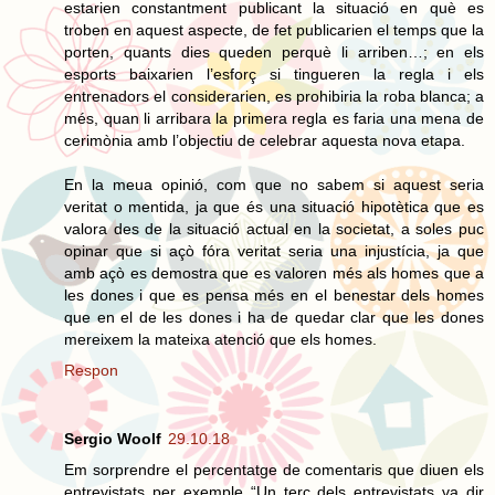
estarien constantment publicant la situació en què es
troben en aquest aspecte, de fet publicarien el temps que la
porten, quants dies queden perquè li arriben…; en els
esports baixarien l’esforç si tingueren la regla i els
entrenadors el considerarien, es prohibiria la roba blanca; a
més, quan li arribara la primera regla es faria una mena de
cerimònia amb l’objectiu de celebrar aquesta nova etapa.
En la meua opinió, com que no sabem si aquest seria
veritat o mentida, ja que és una situació hipotètica que es
valora des de la situació actual en la societat, a soles puc
opinar que si açò fóra veritat seria una injustícia, ja que
amb açò es demostra que es valoren més als homes que a
les dones i que es pensa més en el benestar dels homes
que en el de les dones i ha de quedar clar que les dones
mereixem la mateixa atenció que els homes.
Respon
Sergio Woolf
29.10.18
Em sorprendre el percentatge de comentaris que diuen els
entrevistats per exemple “Un terç dels entrevistats va dir