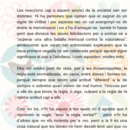
Les reaccions cap a aquest anunci de la societat van ser
distintes: Hi ha persones que opinen que el sagnat és un
signe de virilitat i per aquesta raó no cal avergonyir-se de
tindre la menstruació i no s'ha d'amagar-se, també hi havia
gent que donava les seues felicitacions per a animar-se a
"superar una altra batalla mensual contra la naturalesa";
adolescents que varen ser entrevistats explicaven que la
seua primera vegada va ser celebrada perquè aquest signe
significava el pas a l’adultesa, i com aquestes, moltes més.
Des del nostre punt de vista, per a les dones/xiquetes, la
regla està normalitzada, en canvi, entre dones i homes no,
perquè sempre que tenim una actitud “diferent” a la de
sempre o sobretot quan estem de mal humor, l'excusa per
a ells és que tenim la regla, o siga, culpant a la regla de la
nostra actitud cap a ells.
Com en tot, n’hi ha xiques a les quals no li agrada que li
nomenen la regla: “tens la regla veritat?”... però n’hi ha
d’altres que no els molesta per a res, però a la fi és una
cosa natural que les dones no hem decidit tenir així que no