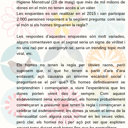
Higiene Menstrual (28 de maig) que més de mil milions de
dones en el món no tenen accés a un vàter.
Les enquestes es van realitzar en el 2015 i van participar
2.000 persones responent a la següent pregunta: com seria
el món si els homes tingueren la regla?
Les respostes d'aquestes enquestes són molt variades,
alguns comentaven que el sagnat seria un signe de virilitat i
no una raó per a avergonyir-se, seria un trending topic molt
viral, etc.
Els homes no tenen la regla per òbvies raons, però
suposem que, sí que ho tenen a partir d'ara d'ara
endavant, açò causaria un enorme escàndol social i
preguntant-se el per què? Els homes definitivament se
sorprendrien i començarien a viure l'experiència que les
dones porten vivint des de sempre. Com aquest
esdeveniment seria extraordinari, els homes probablement
començaran a presumir que tenen la regla i començaran a
celebrar tal esdeveniment; les dones ja veuen el tema de la
mensualitat com alguna cosa normal en les seues vides,
però clar, els homes no i per açò pot ser que exploten
aquest tema durant molt temps fins que ho normalitzen.