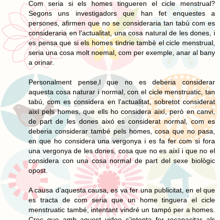
Com seria si els homes tingueren el cicle menstrual?
Segons uns investigadors que han fet enquestes a
persones, afirmen que no se consideraria tan tabú com es
consideraria en l’actualitat, una cosa natural de les dones, i
es pensa que si els homes tindrie tambè el cicle menstrual,
seria una cosa molt noemal, com per exemple, anar al bany
a orinar.
Personalment pense,l que no es deberia considerar
aquesta cosa naturar i normal, con el cicle menstruatic, tan
tabú, com es considera en l’actualitat, sobretot considerat
així pels homes, que ells ho considera així, però en canvi,
de part de les dones aixó es considerat normal, com es
deberia considerar també pels homes, cosa que no pasa,
en que ho considera una vergonya i es fa fer com si fora
una vergonya de les dones, cosa que no es així i que no el
considera con una cosa normal de part del sexe biològic
opost.
A causa d’aquesta causa, es va fer una publicitat, en el que
es tracta de com seria que un home tinguera el cicle
menstruatic també, intentant vindré un tampó per a homes.
Crec que amb aquest video s’intenta fer recapacitar als