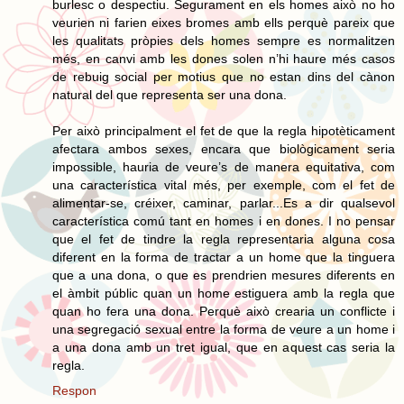
burlesc o despectiu. Segurament en els homes això no ho
veurien ni farien eixes bromes amb ells perquè pareix que
les qualitats pròpies dels homes sempre es normalitzen
més, en canvi amb les dones solen n’hi haure més casos
de rebuig social per motius que no estan dins del cànon
natural del que representa ser una dona.
Per això principalment el fet de que la regla hipotèticament
afectara ambos sexes, encara que biològicament seria
impossible, hauria de veure’s de manera equitativa, com
una característica vital més, per exemple, com el fet de
alimentar-se, créixer, caminar, parlar...Es a dir qualsevol
característica comú tant en homes i en dones. I no pensar
que el fet de tindre la regla representaria alguna cosa
diferent en la forma de tractar a un home que la tinguera
que a una dona, o que es prendrien mesures diferents en
el àmbit públic quan un home estiguera amb la regla que
quan ho fera una dona. Perquè això crearia un conflicte i
una segregació sexual entre la forma de veure a un home i
a una dona amb un tret igual, que en aquest cas seria la
regla.
Respon