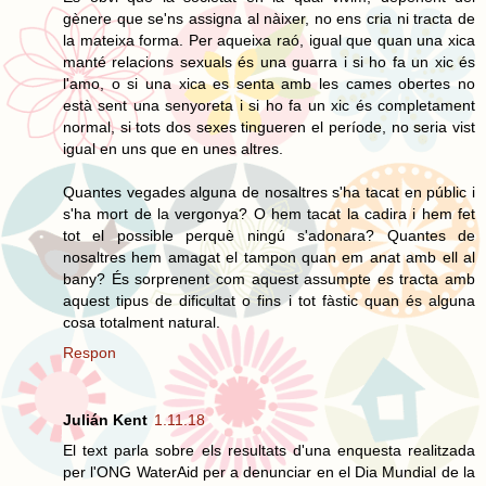
gènere que se'ns assigna al nàixer, no ens cria ni tracta de
la mateixa forma. Per aqueixa raó, igual que quan una xica
manté relacions sexuals és una guarra i si ho fa un xic és
l'amo, o si una xica es senta amb les cames obertes no
està sent una senyoreta i si ho fa un xic és completament
normal, si tots dos sexes tingueren el període, no seria vist
igual en uns que en unes altres.
Quantes vegades alguna de nosaltres s'ha tacat en públic i
s'ha mort de la vergonya? O hem tacat la cadira i hem fet
tot el possible perquè ningú s'adonara? Quantes de
nosaltres hem amagat el tampon quan em anat amb ell al
bany? És sorprenent com aquest assumpte es tracta amb
aquest tipus de dificultat o fins i tot fàstic quan és alguna
cosa totalment natural.
Respon
Julián Kent
1.11.18
El text parla sobre els resultats d'una enquesta realitzada
per l'ONG WaterAid per a denunciar en el Dia Mundial de la