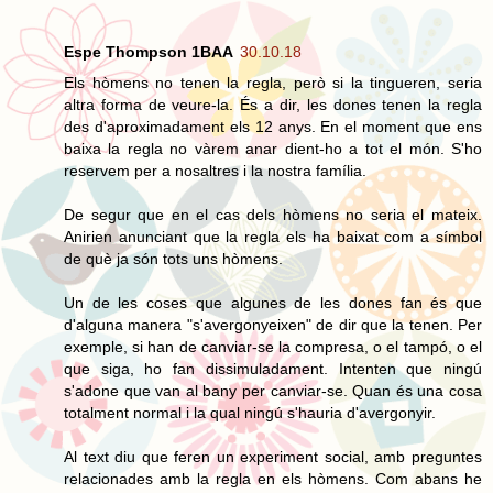
Espe Thompson 1BAA
30.10.18
Els hòmens no tenen la regla, però si la tingueren, seria
altra forma de veure-la. És a dir, les dones tenen la regla
des d'aproximadament els 12 anys. En el moment que ens
baixa la regla no vàrem anar dient-ho a tot el món. S'ho
reservem per a nosaltres i la nostra família.
De segur que en el cas dels hòmens no seria el mateix.
Anirien anunciant que la regla els ha baixat com a símbol
de què ja són tots uns hòmens.
Un de les coses que algunes de les dones fan és que
d'alguna manera "s'avergonyeixen" de dir que la tenen. Per
exemple, si han de canviar-se la compresa, o el tampó, o el
que siga, ho fan dissimuladament. Intenten que ningú
s'adone que van al bany per canviar-se. Quan és una cosa
totalment normal i la qual ningú s'hauria d'avergonyir.
Al text diu que feren un experiment social, amb preguntes
relacionades amb la regla en els hòmens. Com abans he