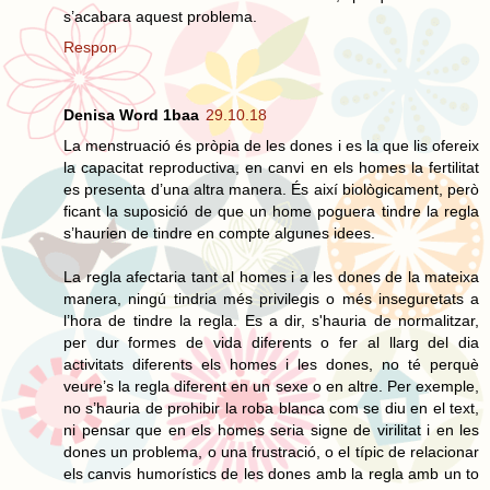
s’acabara aquest problema.
Respon
Denisa Word 1baa
29.10.18
La menstruació és pròpia de les dones i es la que lis ofereix
la capacitat reproductiva, en canvi en els homes la fertilitat
es presenta d’una altra manera. És així biològicament, però
ficant la suposició de que un home poguera tindre la regla
s’haurien de tindre en compte algunes idees.
La regla afectaria tant al homes i a les dones de la mateixa
manera, ningú tindria més privilegis o més inseguretats a
l’hora de tindre la regla. Es a dir, s'hauria de normalitzar,
per dur formes de vida diferents o fer al llarg del dia
activitats diferents els homes i les dones, no té perquè
veure’s la regla diferent en un sexe o en altre. Per exemple,
no s’hauria de prohibir la roba blanca com se diu en el text,
ni pensar que en els homes seria signe de virilitat i en les
dones un problema, o una frustració, o el típic de relacionar
els canvis humorístics de les dones amb la regla amb un to