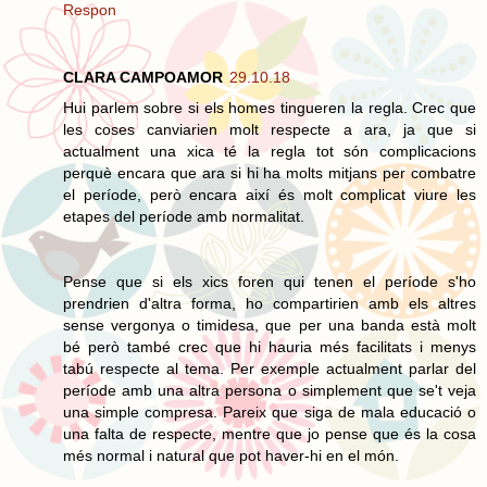
Respon
CLARA CAMPOAMOR
29.10.18
Hui parlem sobre si els homes tingueren la regla. Crec que
les coses canviarien molt respecte a ara, ja que si
actualment una xica té la regla tot són complicacions
perquè encara que ara si hi ha molts mitjans per combatre
el període, però encara així és molt complicat viure les
etapes del període amb normalitat.
Pense que si els xics foren qui tenen el període s'ho
prendrien d'altra forma, ho compartirien amb els altres
sense vergonya o timidesa, que per una banda està molt
bé però també crec que hi hauria més facilitats i menys
tabú respecte al tema. Per exemple actualment parlar del
període amb una altra persona o simplement que se't veja
una simple compresa. Pareix que siga de mala educació o
una falta de respecte, mentre que jo pense que és la cosa
més normal i natural que pot haver-hi en el món.