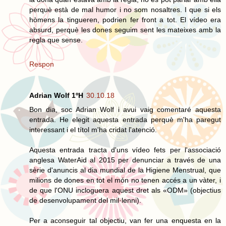
perquè està de mal humor i no som nosaltres. I que si els
hòmens la tingueren, podrien fer front a tot. El vídeo era
absurd, perquè les dones seguim sent les mateixes amb la
regla que sense.
Respon
Adrian Wolf 1ºH
30.10.18
Bon dia, soc Adrian Wolf i avui vaig comentaré aquesta
entrada. He elegit aquesta entrada perquè m'ha paregut
interessant i el títol m'ha cridat l'atenció.
Aquesta entrada tracta d'uns vídeo fets per l'associació
anglesa WaterAid al 2015 per denunciar a través de una
sèrie d'anuncis al dia mundial de la Higiene Menstrual, que
milions de dones en tot el món no tenen accés a un vàter, i
de que l'ONU incloguera aquest dret als «ODM» (objectius
de desenvolupament del mil·lenni).
Per a aconseguir tal objectiu, van fer una enquesta en la