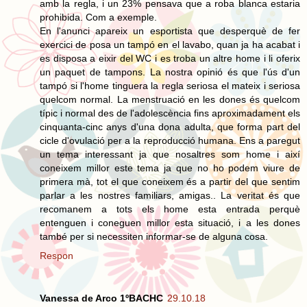
amb la regla, i un 23% pensava que a roba blanca estaria
prohibida. Com a exemple.
En l'anunci apareix un esportista que desperquè de fer
exercici de posa un tampó en el lavabo, quan ja ha acabat i
es disposa a eixir del WC i es troba un altre home i li oferix
un paquet de tampons. La nostra opinió és que l'ús d'un
tampó si l'home tinguera la regla seriosa el mateix i seriosa
quelcom normal. La menstruació en les dones és quelcom
típic i normal des de l'adolescència fins aproximadament els
cinquanta-cinc anys d'una dona adulta, que forma part del
cicle d'ovulació per a la reproducció humana. Ens a paregut
un tema interessant ja que nosaltres som home i així
coneixem millor este tema ja que no ho podem viure de
primera mà, tot el que coneixem és a partir del que sentim
parlar a les nostres familiars, amigas.. La veritat és que
recomanem a tots els home esta entrada perquè
entenguen i coneguen millor esta situació, i a les dones
també per si necessiten informar-se de alguna cosa.
Respon
Vanessa de Arco 1ºBACHC
29.10.18