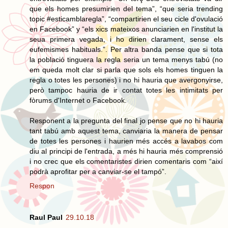
que els homes presumirien del tema”, “que seria trending
topic #esticamblaregla”, “compartirien el seu cicle d'ovulació
en Facebook” y “els xics mateixos anunciarien en l'institut la
seua primera vegada, i ho dirien clarament, sense els
eufemismes habituals.”. Per altra banda pense que si tota
la població tinguera la regla seria un tema menys tabú (no
em queda molt clar si parla que sols els homes tinguen la
regla o totes les persones) i no hi hauria que avergonyirse,
però tampoc hauria de ir contat totes les intimitats per
fòrums d'Internet o Facebook.
Responent a la pregunta del final jo pense que no hi hauria
tant tabú amb aquest tema, canviaria la manera de pensar
de totes les persones i haurien més accés a lavabos com
diu al principi de l'entrada, a més hi hauria més comprensió
i no crec que els comentaristes dirien comentaris com “així
podrà aprofitar per a canviar-se el tampó”.
Respon
Raul Paul
29.10.18