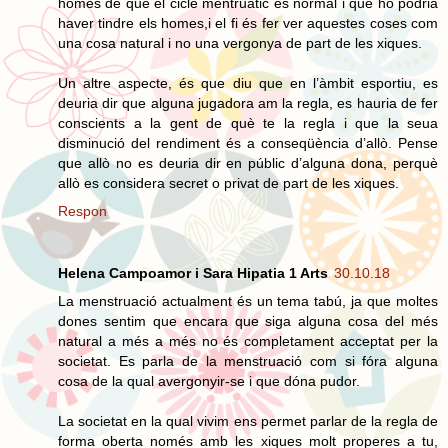
homes de què el cicle mentruatic és normal i que ho podria
haver tindre els homes,i el fi és fer ver aquestes coses com
una cosa natural i no una vergonya de part de les xiques.
Un altre aspecte, és que diu que en l’àmbit esportiu, es
deuria dir que alguna jugadora am la regla, es hauria de fer
conscients a la gent de què te la regla i que la seua
disminució del rendiment és a conseqüència d’allò. Pense
que allò no es deuria dir en públic d’alguna dona, perquè
allò es considera secret o privat de part de les xiques.
Respon
Helena Campoamor i Sara Hipatia 1 Arts
30.10.18
La menstruació actualment és un tema tabú, ja que moltes
dones sentim que encara que siga alguna cosa del més
natural a més a més no és completament acceptat per la
societat. Es parla de la menstruació com si fóra alguna
cosa de la qual avergonyir-se i que dóna pudor.
La societat en la qual vivim ens permet parlar de la regla de
forma oberta només amb les xiques molt properes a tu,