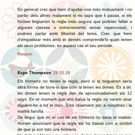
En general crec que hem d'ajudar-nos més mútuament i no
parlar dels altres malament si no saps que li passa, si els
homes tingueren la regla estic segura que podrien faltar a
algunes classes o entrenaments sense repercussió, i
podrien parlar amb llibertat del tema. Crec que hem
d'empatitzar més amb el demés comprende'ls quan tenen
els seus problemes, en aquest cas el seu periode.
Respon
Espe Thompson
29.10.18
Els hòmens no tenen la regla, però si la tingueren seria
altra forma de bore-la que com la tenen les dones. Es a dir,
les dones tenen la regla des de aproximadament els 12
anys. En el moment que ens baixa la regla no varem anar
diguent-ho a tot el mon. S’ho reservem per a nosaltres i la
nostra família.
De segur que en el cas de els hòmens no seria el mateix.
Anirien anunciant que la regla els ha baixat com a símbol
de que ja son tots uns hòmens.