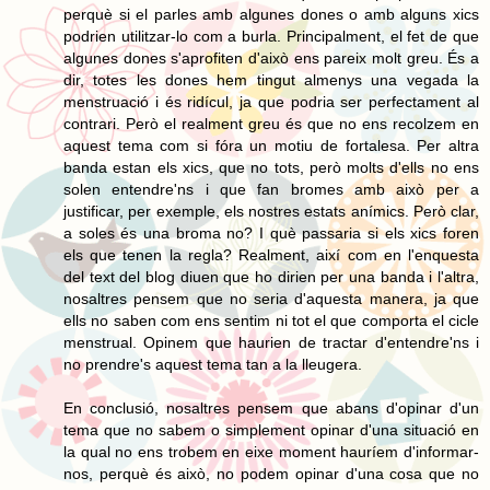
perquè si el parles amb algunes dones o amb alguns xics
podrien utilitzar-lo com a burla. Principalment, el fet de que
algunes dones s'aprofiten d'això ens pareix molt greu. És a
dir, totes les dones hem tingut almenys una vegada la
menstruació i és ridícul, ja que podria ser perfectament al
contrari. Però el realment greu és que no ens recolzem en
aquest tema com si fóra un motiu de fortalesa. Per altra
banda estan els xics, que no tots, però molts d'ells no ens
solen entendre'ns i que fan bromes amb això per a
justificar, per exemple, els nostres estats anímics. Però clar,
a soles és una broma no? I què passaria si els xics foren
els que tenen la regla? Realment, així com en l'enquesta
del text del blog diuen que ho dirien per una banda i l'altra,
nosaltres pensem que no seria d'aquesta manera, ja que
ells no saben com ens sentim ni tot el que comporta el cicle
menstrual. Opinem que haurien de tractar d'entendre'ns i
no prendre's aquest tema tan a la lleugera.
En conclusió, nosaltres pensem que abans d'opinar d'un
tema que no sabem o simplement opinar d'una situació en
la qual no ens trobem en eixe moment hauríem d'informar-
nos, perquè és això, no podem opinar d'una cosa que no