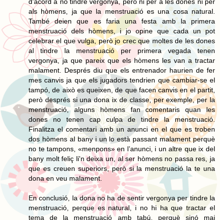
d'acord a no tindre vergonya, però ni per a les dones ni per
als hòmens, ja que la menstruació es una cosa natural.
També deien que es faria una festa amb la primera
menstruació dels hòmens, i jo opine que cada un pot
celebrar el que vulga, però jo crec que moltes de les dones
al tindre la menstruació per primera vegada tenen
vergonya, ja que pareix que els hòmens les van a tractar
malament. Després diu que els entrenador haurien de fer
mes canvis ja que els jugadors tendrien que cambiar-se el
tampó, de això es queixen, de que facen canvis en el partit,
però després si una dona ix de classe, per exemple, per la
menstruació, alguns hòmens fan comentaris quan les
dones no tenen cap culpa de tindre la menstruació.
Finalitza el comentari amb un anunci en el que es troben
dos hòmens al bany i un lo està passant malament perquè
no te tampons, «menpons» en l’anunci, i un altre que ix del
bany molt feliç li'n deixa un, al ser hòmens no passa res, ja
que es creuen superiors, però si la menstruació la te una
dona en veu malament.
En conclusió, la dona no ha de sentir vergonya per tindre la
menstruació, perque es natural, i no hi ha que tractar el
tema de la menstruació amb tabú, perquè sinó mai