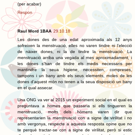
(per acabar)
Respon
Raul Word 1BAA
29.10.18
Les dones des de una edat aproximada als 12 anys
sofreixen la menstruació, elles no varen tindre ni l’elecció
de nàixer dones, ni la de tindre la menstruació. La
menstruació arriba una vegada al mes aproximadament, i
les dones s'han de tindre els medis necessaris per
mantindre la seua higiene, necessiten, compreses,
tampons i un bany amb els seus elements, moles de les
dones d’aquest món no tenen a la seua disposició un bany
en el qual assecar.
Una ONG va ver al 2015 un experiment social en el qual es
preguntava a homes que passaria si ells tingueren la
menstruació, molts dels hòmens varen dir que
representarien la menstruació con a signe de virilitat i no
amb vergonya, respecte a aquesta resposta opine que no
te perquè tractar-se con a signe de virilitat, però si estic