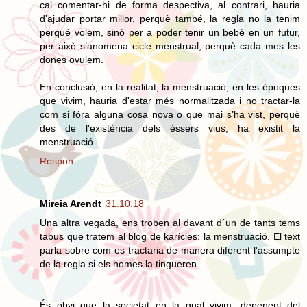
cal comentar-hi de forma despectiva, al contrari, hauria
d’ajudar portar millor, perquè també, la regla no la tenim
perquè volem, sinó per a poder tenir un bebé en un futur,
per això s’anomena cicle menstrual, perquè cada mes les
dones ovulem.
En conclusió, en la realitat, la menstruació, en les èpoques
que vivim, hauria d'estar més normalitzada i no tractar-la
com si fóra alguna cosa nova o que mai s’ha vist, perquè
des de l'existència dels éssers vius, ha existit la
menstruació.
Respon
Mireia Arendt
31.10.18
Una altra vegada, ens troben al davant d´un de tants tems
tabus que tratem al blog de karícies: la menstruació. El text
parla sobre com es tractaria de manera diferent l'assumpte
de la regla si els homes la tingueren.
És obvi que la societat en la qual vivim, depenent del