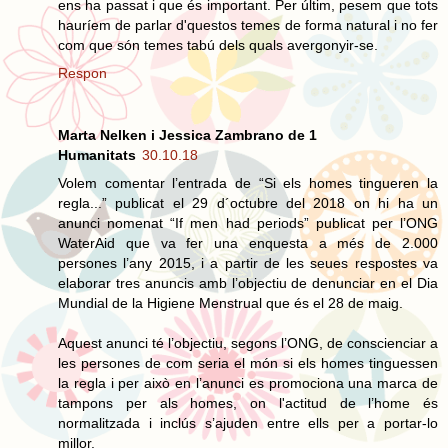
ens ha passat i que és important. Per últim, pesem que tots
hauríem de parlar d'questos temes de forma natural i no fer
com que són temes tabú dels quals avergonyir-se.
Respon
Marta Nelken i Jessica Zambrano de 1
Humanitats
30.10.18
Volem comentar l’entrada de “Si els homes tingueren la
regla...” publicat el 29 d´octubre del 2018 on hi ha un
anunci nomenat “If men had periods” publicat per l’ONG
WaterAid que va fer una enquesta a més de 2.000
persones l’any 2015, i a partir de les seues respostes va
elaborar tres anuncis amb l’objectiu de denunciar en el Dia
Mundial de la Higiene Menstrual que és el 28 de maig.
Aquest anunci té l’objectiu, segons l’ONG, de conscienciar a
les persones de com seria el món si els homes tinguessen
la regla i per això en l’anunci es promociona una marca de
tampons per als homes, on l'actitud de l’home és
normalitzada i inclús s’ajuden entre ells per a portar-lo
millor.