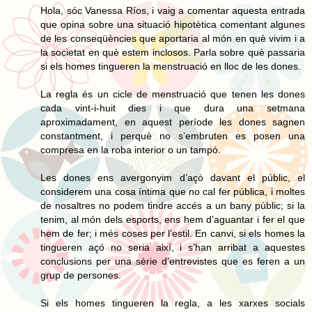
Hola, sóc Vanessa Ríos, i vaig a comentar aquesta entrada
que opina sobre una situació hipotètica comentant algunes
de les conseqüències que aportaria al món en què vivim i a
la societat en què estem inclosos. Parla sobre què passaria
si els homes tingueren la menstruació en lloc de les dones.
La regla és un cicle de menstruació que tenen les dones
cada vint-i-huit dies i que dura una setmana
aproximadament, en aquest període les dones sagnen
constantment, i perquè no s’embruten es posen una
compresa en la roba interior o un tampó.
Les dones ens avergonyim d’açò davant el públic, el
considerem una cosa íntima que no cal fer pública, i moltes
de nosaltres no podem tindre accés a un bany públic; si la
tenim, al món dels esports, ens hem d’aguantar i fer el que
hem de fer; i més coses per l’estil. En canvi, si els homes la
tingueren açó no seria així, i s’han arribat a aquestes
conclusions per una sèrie d’entrevistes que es feren a un
grup de persones.
Si els homes tingueren la regla, a les xarxes socials