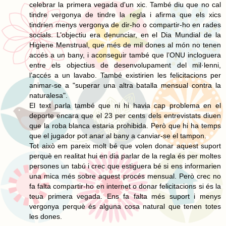
celebrar la primera vegada d'un xic. També diu que no cal
tindre vergonya de tindre la regla i afirma que els xics
tindrien menys vergonya de dir-ho o compartir-ho en rades
socials. L’objectiu era denunciar, en el Dia Mundial de la
Higiene Menstrual, que més de mil dones al món no tenen
accés a un bany, i aconseguir també que l’ONU incloguera
entre els objectius de desenvolupament del mil·lenni,
l’accés a un lavabo. També existirien les felicitacions per
animar-se a "superar una altra batalla mensual contra la
naturalesa".
El text parla també que ni hi havia cap problema en el
deporte encara que el 23 per cents dels entrevistats diuen
que la roba blanca estaria prohibida. Però que hi ha temps
que el jugador pot anar al bany a canviar-se el tampon.
Tot això em pareix molt bé que volen donar aquest suport
perquè en realitat hui en dia parlar de la regla és per moltes
persones un tabú i crec que estiguera bé si ens informarien
una mica més sobre aquest procés mensual. Però crec no
fa falta compartir-ho en internet o donar felicitacions si és la
teua primera vegada. Ens fa falta més suport i menys
vergonya perquè és alguna cosa natural que tenen totes
les dones.