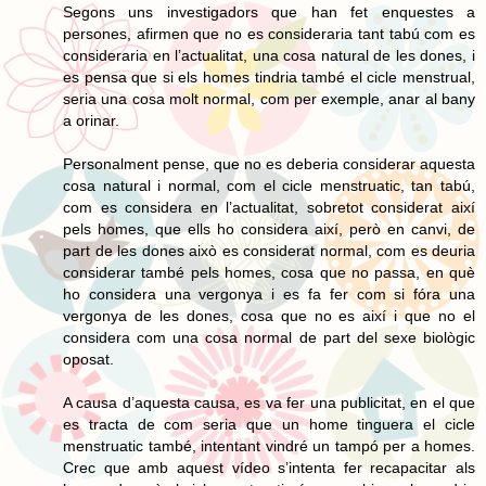
Segons uns investigadors que han fet enquestes a
persones, afirmen que no es consideraria tant tabú com es
consideraria en l’actualitat, una cosa natural de les dones, i
es pensa que si els homes tindria també el cicle menstrual,
seria una cosa molt normal, com per exemple, anar al bany
a orinar.
Personalment pense, que no es deberia considerar aquesta
cosa natural i normal, com el cicle menstruatic, tan tabú,
com es considera en l’actualitat, sobretot considerat així
pels homes, que ells ho considera així, però en canvi, de
part de les dones això es considerat normal, com es deuria
considerar també pels homes, cosa que no passa, en què
ho considera una vergonya i es fa fer com si fóra una
vergonya de les dones, cosa que no es així i que no el
considera com una cosa normal de part del sexe biològic
oposat.
A causa d’aquesta causa, es va fer una publicitat, en el que
es tracta de com seria que un home tinguera el cicle
menstruatic també, intentant vindré un tampó per a homes.
Crec que amb aquest vídeo s’intenta fer recapacitar als