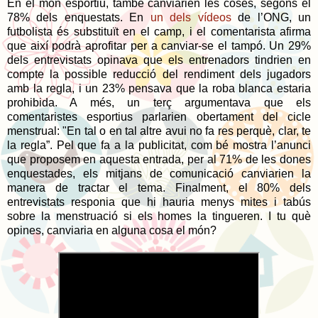
En el món esportiu, també canviarien les coses, segons el
78% dels enquestats. En
un dels vídeos
de l’ONG, un
futbolista és substituït en el camp, i el comentarista afirma
que així podrà aprofitar per a canviar-se el tampó. Un 29%
dels entrevistats opinava que els entrenadors tindrien en
compte la possible reducció del rendiment dels jugadors
amb la regla, i un 23% pensava que la roba blanca estaria
prohibida. A més, un terç argumentava que els
comentaristes esportius parlarien obertament del cicle
menstrual: "En tal o en tal altre avui no fa res perquè, clar, te
la regla”. Pel que fa a la publicitat, com bé mostra l’anunci
que proposem en aquesta entrada, per al 71% de les dones
enquestades, els mitjans de comunicació canviarien la
manera de tractar el tema. Finalment, el 80% dels
entrevistats responia que hi hauria menys mites i tabús
sobre la menstruació si els homes la tingueren. I tu què
opines, canviaria en alguna cosa el món?