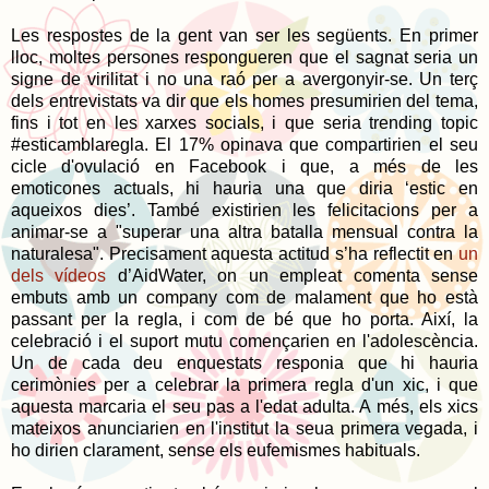
Les respostes de la gent van ser les següents. En primer
lloc, moltes persones respongueren que el sagnat seria un
signe de virilitat i no una raó per a avergonyir-se. Un terç
dels entrevistats va dir que els homes presumirien del tema,
fins i tot en les xarxes socials, i que seria trending topic
#esticamblaregla. El 17% opinava que compartirien el seu
cicle d'ovulació en Facebook i que, a més de les
emoticones actuals, hi hauria una que diria ‘estic en
aqueixos dies’. També existirien les felicitacions per a
animar-se a "superar una altra batalla mensual contra la
naturalesa". Precisament aquesta actitud s’ha reflectit en
un
dels vídeos
d’AidWater, on un empleat comenta sense
embuts amb un company com de malament que ho està
passant per la regla, i com de bé que ho porta. Així, la
celebració i el suport mutu començarien en l'adolescència.
Un de cada deu enquestats responia que hi hauria
cerimònies per a celebrar la primera regla d'un xic, i que
aquesta marcaria el seu pas a l'edat adulta. A més, els xics
mateixos anunciarien en l'institut la seua primera vegada, i
ho dirien clarament, sense els eufemismes habituals.