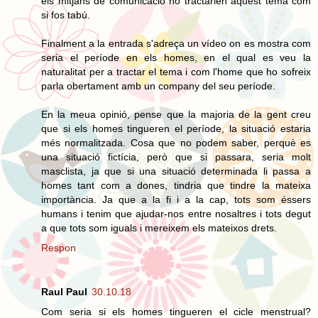
els mitjans de comunicació no tractarien aquest tema com
si fos tabú.
Finalment a la entrada s'adreça un vídeo on es mostra com
seria el període en els homes, en el qual es veu la
naturalitat per a tractar el tema i com l'home que ho sofreix
parla obertament amb un company del seu període.
En la meua opinió, pense que la majoria de la gent creu
que si els homes tingueren el període, la situació estaria
més normalitzada. Cosa que no podem saber, perquè es
una situació fictícia, però que si passara, seria molt
masclista, ja que si una situació determinada li passa a
homes tant com a dones, tindria que tindre la mateixa
importància. Ja que a la fi i a la cap, tots som éssers
humans i tenim que ajudar-nos entre nosaltres i tots degut
a que tots som iguals i mereixem els mateixos drets.
Respon
Raul Paul
30.10.18
Com seria si els homes tingueren el cicle menstrual?