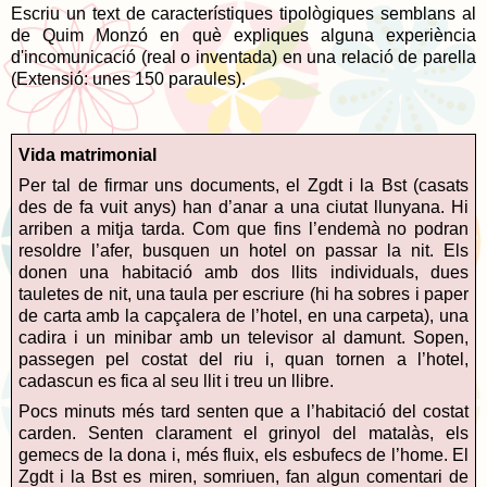
Escriu un text de característiques tipològiques semblans al
de Quim Monzó en què expliques alguna experiència
d'incomunicació (real o inventada) en una relació de parella
(Extensió: unes 150 paraules).
Vida matrimonial
Per tal de firmar uns documents, el Zgdt i la Bst (casats
des de fa vuit anys) han d’anar a una ciutat llunyana. Hi
arriben a mitja tarda. Com que fins l’endemà no podran
resoldre l’afer, busquen un hotel on passar la nit. Els
donen una habitació amb dos llits individuals, dues
tauletes de nit, una taula per escriure (hi ha sobres i paper
de carta amb la capçalera de l’hotel, en una carpeta), una
cadira i un minibar amb un televisor al damunt. Sopen,
passegen pel costat del riu i, quan tornen a l’hotel,
cadascun es fica al seu llit i treu un llibre.
Pocs minuts més tard senten que a l’habitació del costat
carden. Senten clarament el grinyol del matalàs, els
gemecs de la dona i, més fluix, els esbufecs de l’home. El
Zgdt i la Bst es miren, somriuen, fan algun comentari de