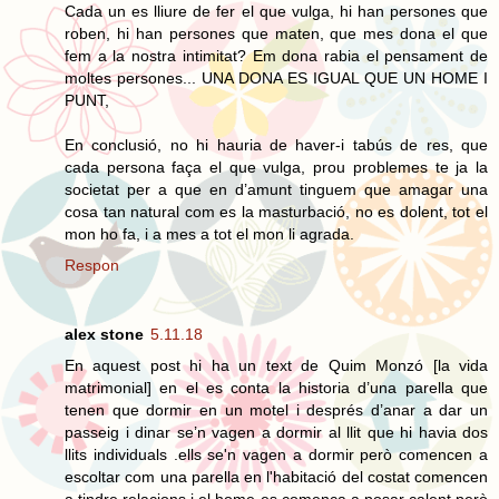
Cada un es lliure de fer el que vulga, hi han persones que
roben, hi han persones que maten, que mes dona el que
fem a la nostra intimitat? Em dona rabia el pensament de
moltes persones... UNA DONA ES IGUAL QUE UN HOME I
PUNT,
En conclusió, no hi hauria de haver-i tabús de res, que
cada persona faça el que vulga, prou problemes te ja la
societat per a que en d’amunt tinguem que amagar una
cosa tan natural com es la masturbació, no es dolent, tot el
mon ho fa, i a mes a tot el mon li agrada.
Respon
alex stone
5.11.18
En aquest post hi ha un text de Quim Monzó [la vida
matrimonial] en el es conta la historia d’una parella que
tenen que dormir en un motel i després d’anar a dar un
passeig i dinar se’n vagen a dormir al llit que hi havia dos
llits individuals .ells se'n vagen a dormir però comencen a
escoltar com una parella en l'habitació del costat comencen