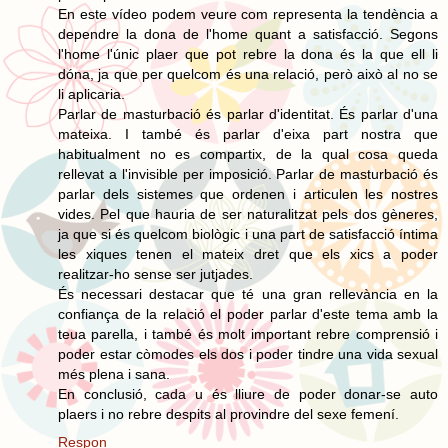
En este vídeo podem veure com representa la tendència a
dependre la dona de l'home quant a satisfacció. Segons
l'home l'únic plaer que pot rebre la dona és la que ell li
dóna, ja que per quelcom és una relació, però això al no se
li aplicaria.
Parlar de masturbació és parlar d'identitat. És parlar d'una
mateixa. I també és parlar d'eixa part nostra que
habitualment no es compartix, de la qual cosa queda
rellevat a l'invisible per imposició. Parlar de masturbació és
parlar dels sistemes que ordenen i articulen les nostres
vides. Pel que hauria de ser naturalitzat pels dos gèneres,
ja que si és quelcom biològic i una part de satisfacció íntima
les xiques tenen el mateix dret que els xics a poder
realitzar-ho sense ser jutjades.
És necessari destacar que té una gran rellevància en la
confiança de la relació el poder parlar d'este tema amb la
teua parella, i també és molt important rebre comprensió i
poder estar còmodes els dos i poder tindre una vida sexual
més plena i sana.
En conclusió, cada u és lliure de poder donar-se auto
plaers i no rebre despits al provindre del sexe femení.
Respon