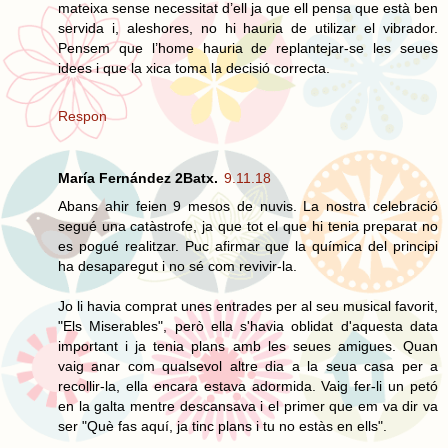
mateixa sense necessitat d’ell ja que ell pensa que està ben
servida i, aleshores, no hi hauria de utilizar el vibrador.
Pensem que l’home hauria de replantejar-se les seues
idees i que la xica toma la decisió correcta.
Respon
María Fernández 2Batx.
9.11.18
Abans ahir feien 9 mesos de nuvis. La nostra celebració
segué una catàstrofe, ja que tot el que hi tenia preparat no
es pogué realitzar. Puc afirmar que la química del principi
ha desaparegut i no sé com revivir-la.
Jo li havia comprat unes entrades per al seu musical favorit,
"Els Miserables", però ella s'havia oblidat d'aquesta data
important i ja tenia plans amb les seues amigues. Quan
vaig anar com qualsevol altre dia a la seua casa per a
recollir-la, ella encara estava adormida. Vaig fer-li un petó
en la galta mentre descansava i el primer que em va dir va
ser "Què fas aquí, ja tinc plans i tu no estàs en ells".