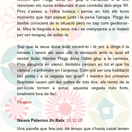
ressonen els riures enllaunats d’una comèdia dels anys 90.
Prvs s’asseu a l’altra butaca i pensa en tots els bons
moments que han passat junts i la pena l’atrapa. Plzgp és
també conscient de la situació però no sap com gestionar-
la. Mira la beguda a la seua mà i es menysprea a si mateix
per ser incapaç de soltar-la.
Sap que la seua dona està mirant-lo i té por a dirigir-li la
mirada i veure als seus ulls la decepció amb la qual ell
també lluita. Mentre Plzgp dóna l’últim glop a la cervesa,
Prsv sanglota en silenci. Ambdós pensen en tot el que ha
canviat i s’enfonsen en l’angoixa. Com pot ser una habitació
tan petita i a la vegada tan gran? I mentre les primeres
llàgrimes cauen per les galtes de tots dos, els riures de la
pel·lícula tornen a sonar, aquesta vegada més forts,
totalment fora de lloc.
Respon
Naiara Palacios 2n Batx
10.11.18
Una parella que feia poc de temps que s'havia casat tenien