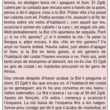
broma, es desitgen bona nit i apaguen el llum. El Zgdt,
calent per la cardada que encara sent a través de la paret,
pensa a dir-li alguna cosa a la Bst. Potser ella s’ha posat
tan calenta com ell. Podria acostar-s’hi, asseure’s al llit, fer
broma sobre els veïns d’habitació i, com aquell qui res,
acariciar-li primer els cabells i la cara i, tot seguit, els pits.
Molt probablement, la Bst s’hi apuntaria de seguida. Però
¿i si no s’hi apunta? ¿I si li enretira la mà i fa petar la
llengua o, pitjor encara, li diu: «No en tinc ganes»? Fa
anys no hauria dubtat. Hauria sabut, just abans d’apagar
el llum, si la Bst en tenia ganes, si els gemecs de
l’habitació del costat l’havien encesa o no. Però ara, amb
tants anys de teranyines al damunt, res no és clar. EI Zgdt
es gira de costat i es masturba procurant no fer gens de
fressa.
Deu minuts després d’haver acabat, la Bst li pregunta si
dorm. El Zgdt li diu que encara no. A l’habitació del costat
ja no gemeguen; ara hi ha una conversa en veu baixa i
rialles soterrades. La Bst s’aixeca i va cap al llit del Zgdt.
Aparta els llençols, s’hi estira i comença a acariciar-li
l’esquena. La mà baixa de l’esquena fins a les natges.
Sense prou coratge per dir-li que s’acaba de masturbar, el