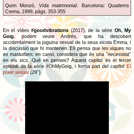
Quim Monzó,
Vida matrimonial
. Barcelona: Quaderns
Crema, 1999, pàgs. 353-355
En el vídeo
#goodvibrations
(2017), de la sèrie
Oh, My
Goig
, podem veure Andrés, que ha descobert
accidentalment la joguina sexual de la seua xicota Emma, i
la discussió que hi mantenen. Ell pensa que les xiques no
es masturben; en canvi, considera que és una "necessitat"
en els xics. Què en penses? Aquest capítol és el tercer
episodi de la sèrie #OhMyGoig, i forma part del capítol
El
plaer sexual
(29'').