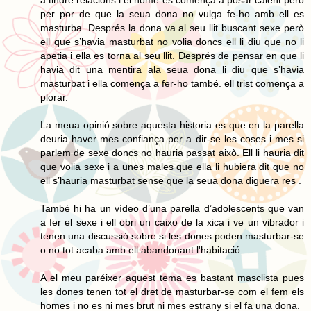
a tindre relacions i el home es comença a posar calent però
per por de que la seua dona no vulga fe-ho amb ell es
masturba. Després la dona va al seu llit buscant sexe però
ell que s’havia masturbat no volia doncs ell li diu que no li
apetia i ella es torna al seu llit. Després de pensar en que li
havia dit una mentira ala seua dona li diu que s’havia
masturbat i ella comença a fer-ho també. ell trist comença a
plorar.
La meua opinió sobre aquesta historia es que en la parella
deuria haver mes confiança per a dir-se les coses i mes si
parlem de sexe doncs no hauria passat això. Ell li hauria dit
que volia sexe i a unes males que ella li hubiera dit que no
ell s’hauria masturbat sense que la seua dona diguera res .
També hi ha un vídeo d’una parella d’adolescents que van
a fer el sexe i ell obri un caixo de la xica i ve un vibrador i
tenen una discussió sobre si les dones poden masturbar-se
o no tot acaba amb ell abandonant l'habitació.
A el meu paréixer aquest tema es bastant masclista pues
les dones tenen tot el dret de masturbar-se com el fem els
homes i no es ni mes brut ni mes estrany si el fa una dona.