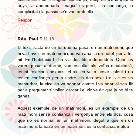
anys, la anomenada ‘’magia’’ es perd, i la confiança, la
complicitat i la passió se’n van amb ella.
Respon
RAul Paul
5.11.18
El text, tracta de un fet que ha pasat en un matrimoni, que
hi va haver un matrimoni que van anar a un hotel, per a fer
nit. En l’habitació hi ha via dos llits independets. Quan es
varen posar a dormir, van escoltat als veïns d’habitació,
tenint relacions sexuals, el xic es va a posar calent i no
tenien confiança per a tindre els dos sexe i el xic es va
masturbar, la xica es va adonar comte i va anar al seu llit
per a preguntar si volien cardar i el xic va dir que ja no hi te
ganes.
Aquest exemple de un matrimoni, es un exemple de un
matrimoni sense confiança i vergonya entre els dos, cosa
que no es normal en un matrimoni, degut a que en un
matrimoni, la base en un matrimoni es la confianza mutua