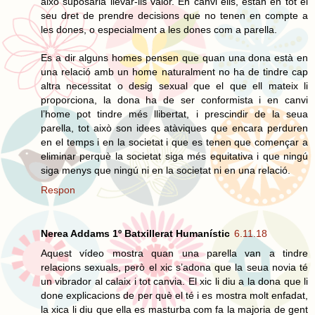
això suposaria llevar-lis valor. En canvi ells, estan en tot el
seu dret de prendre decisions que no tenen en compte a
les dones, o especialment a les dones com a parella.
Es a dir alguns homes pensen que quan una dona està en
una relació amb un home naturalment no ha de tindre cap
altra necessitat o desig sexual que el que ell mateix li
proporciona, la dona ha de ser conformista i en canvi
l’home pot tindre més llibertat, i prescindir de la seua
parella, tot això son idees atàviques que encara perduren
en el temps i en la societat i que es tenen que començar a
eliminar perquè la societat siga més equitativa i que ningú
siga menys que ningú ni en la societat ni en una relació.
Respon
Nerea Addams 1º Batxillerat Humanístic
6.11.18
Aquest vídeo mostra quan una parella van a tindre
relacions sexuals, però el xic s’adona que la seua novia té
un vibrador al calaix i tot canvia. El xic li diu a la dona que li
done explicacions de per què el té i es mostra molt enfadat,
la xica li diu que ella es masturba com fa la majoria de gent