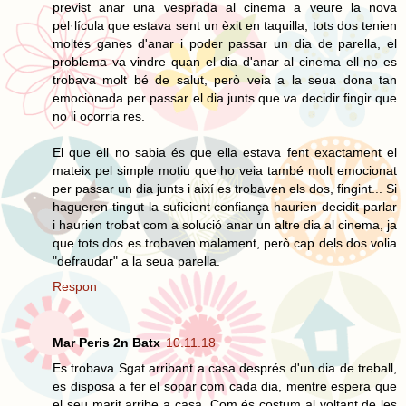
previst anar una vesprada al cinema a veure la nova
pel·lícula que estava sent un èxit en taquilla, tots dos tenien
moltes ganes d'anar i poder passar un dia de parella, el
problema va vindre quan el dia d'anar al cinema ell no es
trobava molt bé de salut, però veia a la seua dona tan
emocionada per passar el dia junts que va decidir fingir que
no li ocorria res.
El que ell no sabia és que ella estava fent exactament el
mateix pel simple motiu que ho veia també molt emocionat
per passar un dia junts i així es trobaven els dos, fingint... Si
hagueren tingut la suficient confiança haurien decidit parlar
i haurien trobat com a solució anar un altre dia al cinema, ja
que tots dos es trobaven malament, però cap dels dos volia
"defraudar" a la seua parella.
Respon
Mar Peris 2n Batx
10.11.18
Es trobava Sgat arribant a casa després d'un dia de treball,
es disposa a fer el sopar com cada dia, mentre espera que
el seu marit arribe a casa. Com és costum al voltant de les