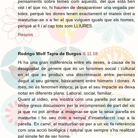
pensaments sobre temes com aquests, del que està ben
vist i el que no, hi haurien de desaparéixer una vegada per
totes, perquè les dones tenen exactament el mateix dret a
masturbar-se o a fer el que vulguen iguals que els homes,
perquè al fi i al cap tots som LLIURES.
Respon
Rodrigo Wolf Tayra de Burgos
6.11.18
Hi ha una gran indiferència entre els sexes, a causa de la
desigualtat de gènere que és un fenomen social i cultural
en el que es produïx una discriminació entre persones
degut al seu gènere, bàsicament entre hòmens i dones. A
més, no és fenomen innocu, ja que el seu impacte es deixa
notar en diferents plans: Laboral, social, familiar...
Quant al vídeo, ens mostra com una parella pot arribar a
tindre greus discussions per la incomprensió de part del xic
ja que no pot arribar a imaginar-se que la seua parella es
masturbe i ho veu com a senyal d'insatisfacció cap a la
parella. En canvi, el masturbar-se per a un xic fa referència
com una acció biològica i natural que sempre s'ha realitzat
pel simple fet de ser home.