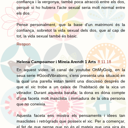
confiança i la vergonya, també poca atracció entre els dos,
perquè si ho hubiera l'acte sexual seria molt normal entre
els dos.
Pense personalment, que la base d'un matrimoni és la
confiança, sobretot la vida sexual dels dos, que al cap de
tot, la vida sexual també és bàsic.
Respon
Helena Campoamor i Mireia Arendt 1 Arts
8.11.18
En aquest vídeo, el canal de youtube OhMyGoig, en la
seua serie #GoodVibrations, s’ens presenta una situació en
la qual una parella estan tenint una discussió després de
que el xic trobe a un calaix de l'habitació de la xica un
vibrador. Durant aquesta baralla, la dona es dóna compte
d’una faceta molt masclista i immadura de la otra persona
que no coneixia.
Aquesta faceta ens mostra els pensaments i idees tan
masclistes i retrògrads que posseïx el xic. Per a començar,
el fet de que pense que no és el mateix que una xica és