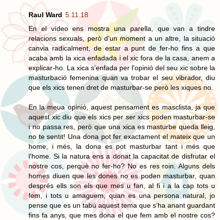
Raul Ward
5.11.18
En el vídeo ens mostra una parella, que van a tindre
relacions sexuals, però d’un moment a un altre, la situació
canvia radicalment, de estar a punt de fer-ho fins a que
acaba amb la xica enfadada i el xic fora de la casa, anem a
explicar-ho. La xica s’enfada per l'opinió del seu xic sobre la
masturbació femenina quan va trobar el seu vibrador, diu
que els xics tenen dret de masturbar-se però les xiques no.
En la meua opinió, aquest pensament es masclista, ja que
aquest xic diu que els xics per ser xics poden masturbar-se
i no passa res, però que una xica es masturbe queda lleig,
no te sentit! Una dona pot fer exactament el mateix que un
home, i més, la dona es pot masturbar tant i més que
l’home. Si la natura ens a donat la capacitat de disfrutar el
nostre cos, perquè no fer-ho? No es res roin. Alguns dels
homes diuen que les dones no es poden masturbar, quan
després ells son els que mes u fan, al fi i a la cap tots u
fem, i tots u amaguem, quan es una persona natural, jo
pense que es un tabú aquest tema que s’ha anant guardant
fins fa anys, que mes dona el que fem amb el nostre cos?