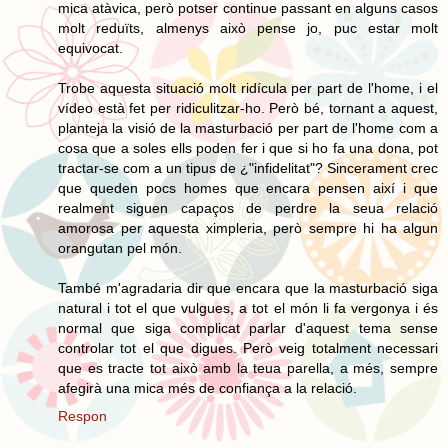
mica atàvica, però potser continue passant en alguns casos
molt reduïts, almenys això pense jo, puc estar molt
equivocat.
Trobe aquesta situació molt ridícula per part de l'home, i el
vídeo està fet per ridiculitzar-ho. Però bé, tornant a aquest,
planteja la visió de la masturbació per part de l'home com a
cosa que a soles ells poden fer i que si ho fa una dona, pot
tractar-se com a un tipus de ¿"infidelitat"? Sincerament crec
que queden pocs homes que encara pensen així i que
realment siguen capaços de perdre la seua relació
amorosa per aquesta ximpleria, però sempre hi ha algun
orangutan pel món.
També m'agradaria dir que encara que la masturbació siga
natural i tot el que vulgues, a tot el món li fa vergonya i és
normal que siga complicat parlar d'aquest tema sense
controlar tot el que digues. Però veig totalment necessari
que es tracte tot això amb la teua parella, a més, sempre
afegirà una mica més de confiança a la relació.
Respon