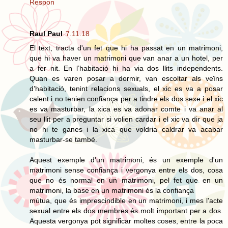
Respon
Raul Paul
7.11.18
El text, tracta d'un fet que hi ha passat en un matrimoni,
que hi va haver un matrimoni que van anar a un hotel, per
a fer nit. En l’habitació hi ha via dos llits independents.
Quan es varen posar a dormir, van escoltar als veïns
d’habitació, tenint relacions sexuals, el xic es va a posar
calent i no tenien confiança per a tindre els dos sexe i el xic
es va masturbar, la xica es va adonar comte i va anar al
seu llit per a preguntar si volien cardar i el xic va dir que ja
no hi te ganes i la xica que voldria caldrar va acabar
masturbar-se també.
Aquest exemple d'un matrimoni, és un exemple d'un
matrimoni sense confiança i vergonya entre els dos, cosa
que no és normal en un matrimoni, pel fet que en un
matrimoni, la base en un matrimoni és la confiança
mútua, que és imprescindible en un matrimoni, i mes l'acte
sexual entre els dos membres és molt important per a dos.
Aquesta vergonya pot significar moltes coses, entre la poca