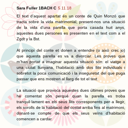
Sara Fuller 1BACH C
5.11.18
El text d’aquest apartat és un conte de Quin Monzó que
tracta sobre la vida matrimonial, present-nos una situació
de la vida d’una parella que porta casada huit anys,
aquestes dues persones es presenten en el text com a el
Zgdt y la Bst.
Al principi del conte et donen a entendre (o això crec jo)
que aquesta parella es va a divorciar. Les proves que
m’han portat a imaginar aquesta situació són: el viatge a
una ciutat llunyana, l’habitació amb dos llits individuals i
sobretot la poca comunicació i la inseguretat del que puga
passar que ens mostren al llarg de tot el text.
La situació que provoca aquestes dues últimes proves que
he comentat són perquè quan la parella es troba
tranquil·lament en els seus llits corresponents per a llegir,
els sorolls de la habitació del costat arriba fins al matrimoni,
donant-se compte de que els seus veïns d’habitació
comencen a cardar.