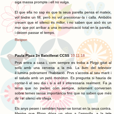
siga massa prompte i ell no vulga.
El que ella no sap és que la seua parella pensa el mateix,
vol tindre un fill, però no vol pressionar-la i calla. Ambdós
creuen que el silenci és millor, i no saben que això és un
mur que pot arribar a una incomunicació total en la parella,
i deixen passar el temps.
Respon
Paula Plaza 2n Batxillerat CCSS
10.11.18
Prvs entra a casa i, com sempre es troba a Plzgp gitat al
sofà amb una cervesa a la mà. La llum del televisor
il·lumina pobrament l’habitació. Prvs s’acosta al seu marit i
el saluda amb un petó monòton. Es pregunta si hauria de
contar-li el seu dia i si a ell li interessaria realment. Fa ja
tems que no parlen com sempre, solament conversen
sobre temes sense importància fins que no saben que més
dir i el silenci els ofega.
Els anys pesen i semblen haver-se tornat en la seua contra.
Mentre que Plzgp dóna un glop a l’ampolla, a la tele