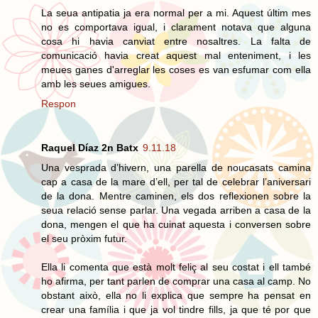
La seua antipatia ja era normal per a mi. Aquest últim mes
no es comportava igual, i clarament notava que alguna
cosa hi havia canviat entre nosaltres. La falta de
comunicació havia creat aquest mal enteniment, i les
meues ganes d'arreglar les coses es van esfumar com ella
amb les seues amigues.
Respon
Raquel Díaz 2n Batx
9.11.18
Una vesprada d’hivern, una parella de noucasats camina
cap a casa de la mare d’ell, per tal de celebrar l’aniversari
de la dona. Mentre caminen, els dos reflexionen sobre la
seua relació sense parlar. Una vegada arriben a casa de la
dona, mengen el que ha cuinat aquesta i conversen sobre
el seu pròxim futur.
Ella li comenta que està molt feliç al seu costat i ell també
ho afirma, per tant parlen de comprar una casa al camp. No
obstant això, ella no li explica que sempre ha pensat en
crear una família i que ja vol tindre fills, ja que té por que