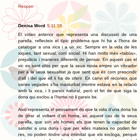
Respon
Denisa Word
5.11.18
El vídeo anterior que representa una discussió de una
parella, reflecteix el típic problema que hi ha a l’hora de
catalogar a una xica i a un xic. Sempre en la vida de les
xiques, tant sexual, com social. Hi han molts més «tabús»,
prejudicis i maneres diferents de pensar. En aquest cas el
xic es sent ofés per que la seua novia empre un vibrador
per a la seua sexualitat ja que sent que és com prescindir
d’ell i del que ell li ha de oferir. En canvi ell reconeix que
varies vegades s’ha masturbat mentre estava en la relació
amb la xica, i li pareix natural, però el fet de que siga la
dona qui exclou a l’home no li pareix be.
Això representa el pensament de que la vida d’una dona ha
de girar al voltant d’un home, en aquest cas de la seua
parella, que son els homes els que tenen la capacitat de
satisfer a una dona i que per elles mateixa no poden fer
res, no poden tindre una intimitat que els excloga, perquè