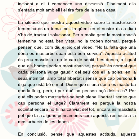
incloent a ell i comencen una discussió. Finalment ella
s’enfada molt amb ell i el tira fora de la seua casa.
La situació que mostra aquest vídeo sobre la masturbació
femenina és un tema molt freqüent en el nostre dia a dia i
s'ha de tractar i solucionar. Per a molta gent la masturbació
femenina no està ben vista, no la troben normal, perquè
pensen que, com diu el xic del vídeo, “No fa falta que una
dóna es masturbe quan està ben servida”. Aquesta actitud
és prou masclista i no té cap de sentit. Les dones, a l'igual
que els homes poden masturbar-se, perquè és normal que
cada persona vulga gaudir del seu cos ell a soles, en la
seua intimitat, amb total llibertat i sense que cap persona li
diga que està bé o mal. Diuen que si una dona es masturba
queda lleig, però, i per què no pensen açò dels xics? Per
què ells poden masturbar-se amb plena llibertat i sense que
cap persona el jutge? Clarament és perquè la nostra
societat encara no hi ha canviat del tot, encara és masclista
pel que fa a alguns pensaments com aquests respecte a la
masturbació de les dones.
En conclusió, pense que aquestes actituds, aquests