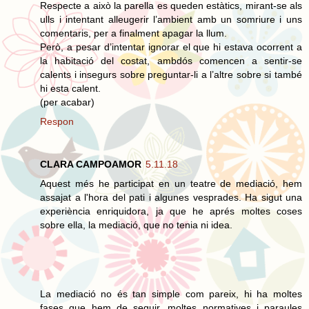
Respecte a això la parella es queden estàtics, mirant-se als
ulls i intentant alleugerir l’ambient amb un somriure i uns
comentaris, per a finalment apagar la llum.
Però, a pesar d’intentar ignorar el que hi estava ocorrent a
la habitació del costat, ambdós comencen a sentir-se
calents i insegurs sobre preguntar-li a l’altre sobre si també
hi esta calent.
(per acabar)
Respon
CLARA CAMPOAMOR
5.11.18
Aquest més he participat en un teatre de mediació, hem
assajat a l'hora del pati i algunes vesprades. Ha sigut una
experiència enriquidora, ja que he aprés moltes coses
sobre ella, la mediació, que no tenia ni idea.
La mediació no és tan simple com pareix, hi ha moltes
fases que hem de seguir, moltes normatives i paraules