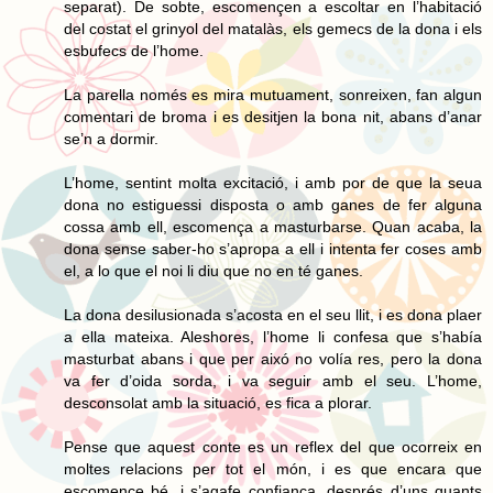
separat). De sobte, escomençen a escoltar en l’habitació
del costat el grinyol del matalàs, els gemecs de la dona i els
esbufecs de l’home.
La parella només es mira mutuament, sonreixen, fan algun
comentari de broma i es desitjen la bona nit, abans d’anar
se’n a dormir.
L’home, sentint molta excitació, i amb por de que la seua
dona no estiguessi disposta o amb ganes de fer alguna
cossa amb ell, escomença a masturbarse. Quan acaba, la
dona sense saber-ho s’apropa a ell i intenta fer coses amb
el, a lo que el noi li diu que no en té ganes.
La dona desilusionada s’acosta en el seu llit, i es dona plaer
a ella mateixa. Aleshores, l’home li confesa que s’había
masturbat abans i que per aixó no volía res, pero la dona
va fer d’oida sorda, i va seguir amb el seu. L’home,
desconsolat amb la situació, es fica a plorar.
Pense que aquest conte es un reflex del que ocorreix en
moltes relacions per tot el món, i es que encara que
escomence bé, i s’agafe confiança, després d’uns quants