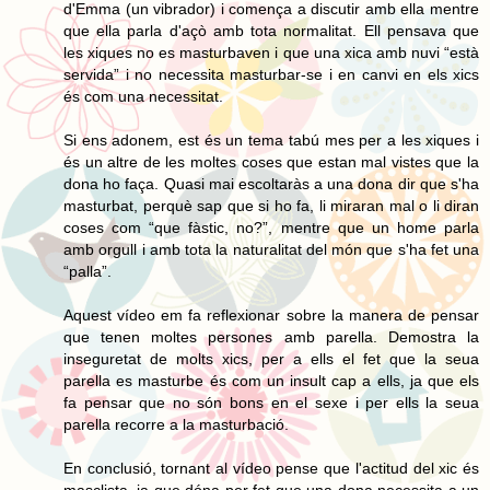
d'Emma (un vibrador) i comença a discutir amb ella mentre
que ella parla d'açò amb tota normalitat. Ell pensava que
les xiques no es masturbaven i que una xica amb nuvi “està
servida” i no necessita masturbar-se i en canvi en els xics
és com una necessitat.
Si ens adonem, est és un tema tabú mes per a les xiques i
és un altre de les moltes coses que estan mal vistes que la
dona ho faça. Quasi mai escoltaràs a una dona dir que s'ha
masturbat, perquè sap que si ho fa, li miraran mal o li diran
coses com “que fàstic, no?”, mentre que un home parla
amb orgull i amb tota la naturalitat del món que s'ha fet una
“palla”.
Aquest vídeo em fa reflexionar sobre la manera de pensar
que tenen moltes persones amb parella. Demostra la
inseguretat de molts xics, per a ells el fet que la seua
parella es masturbe és com un insult cap a ells, ja que els
fa pensar que no són bons en el sexe i per ells la seua
parella recorre a la masturbació.
En conclusió, tornant al vídeo pense que l'actitud del xic és
masclista, ja que dóna per fet que una dona necessita a un