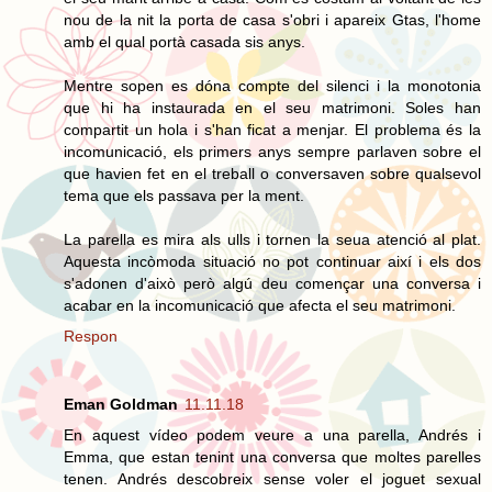
nou de la nit la porta de casa s'obri i apareix Gtas, l'home
amb el qual portà casada sis anys.
Mentre sopen es dóna compte del silenci i la monotonia
que hi ha instaurada en el seu matrimoni. Soles han
compartit un hola i s'han ficat a menjar. El problema és la
incomunicació, els primers anys sempre parlaven sobre el
que havien fet en el treball o conversaven sobre qualsevol
tema que els passava per la ment.
La parella es mira als ulls i tornen la seua atenció al plat.
Aquesta incòmoda situació no pot continuar així i els dos
s'adonen d'això però algú deu començar una conversa i
acabar en la incomunicació que afecta el seu matrimoni.
Respon
Eman Goldman
11.11.18
En aquest vídeo podem veure a una parella, Andrés i
Emma, que estan tenint una conversa que moltes parelles
tenen. Andrés descobreix sense voler el joguet sexual