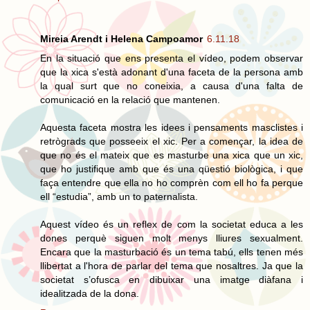
Mireia Arendt i Helena Campoamor
6.11.18
En la situació que ens presenta el vídeo, podem observar
que la xica s'està adonant d'una faceta de la persona amb
la qual surt que no coneixia, a causa d'una falta de
comunicació en la relació que mantenen.
Aquesta faceta mostra les idees i pensaments masclistes i
retrògrads que posseeix el xic. Per a començar, la idea de
que no és el mateix que es masturbe una xica que un xic,
que ho justifique amb que és una qüestió biològica, i que
faça entendre que ella no ho comprèn com ell ho fa perque
ell “estudia”, amb un to paternalista.
Aquest vídeo és un reflex de com la societat educa a les
dones perquè siguen molt menys lliures sexualment.
Encara que la masturbació és un tema tabú, ells tenen més
llibertat a l'hora de parlar del tema que nosaltres. Ja que la
societat s’ofusca en dibuixar una imatge diàfana i
idealitzada de la dona.