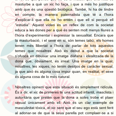
masturbe a què un xic ho faça, i que a més ho justifique
amb que és una qüestió biològica. També, hi ha de tindre
en compte, la manera paternalista que té a l’hora
d’explicar-li que ella no ho entén i que ell sí perquè ell
“estudia”. Aquest vídeo és un reflex de com la societat
educa a les dones per a què és senten molt menys lliures a
l'hora d'experimentar i expressar la sexualitat. Encara que
la masturbació, i el sexe en si, són temes tabú, els homes
tenen més llibertat a l'hora de parlar de tots aquestos
temes que nosaltres. Això és debut a que la societat
s’ofusca en dibuixar una imatge diàfana i idealitzada de la
dona que, òbviament, és irreal. Una imatge en la qual,
nosaltres, les xiques, no tenim desitjos de caràcter sexual,
ja que això és alguna cosa impur quan, en realitat, el sexe
és alguna cosa de lo més natural.
Nosaltres opinem que esta situació és simplement ridícula.
És a dir, el xic de primeres té una actitud infantil, masclista i
autoritària que pretén que la dona a soles trobe el plaer
sexual únicament amb ell. Això és un clar exemple de
masculinitat tòxica, el xic sent que el seu ego està sent ferit
al adonar-se de que la seua parella pot complaer-se a si