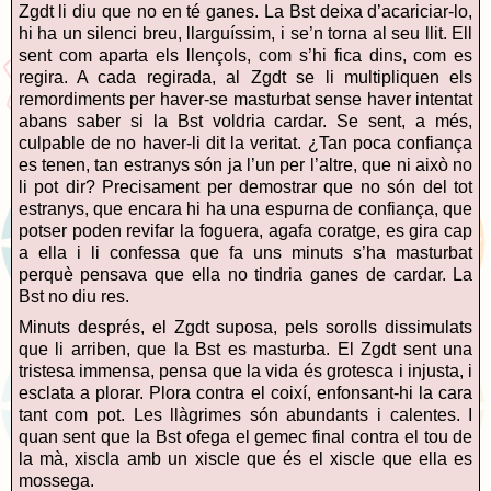
Zgdt li diu que no en té ganes. La Bst deixa d’acariciar-lo,
hi ha un silenci breu, llarguíssim, i se’n torna al seu llit. Ell
sent com aparta els llençols, com s’hi fica dins, com es
regira. A cada regirada, al Zgdt se li multipliquen els
remordiments per haver-se masturbat sense haver intentat
abans saber si la Bst voldria cardar.
Se sent, a més,
culpable de no haver-li dit la veritat.
¿Tan poca confiança
es tenen, tan estranys són ja l’un per l’altre, que ni això no
li pot dir? Precisament per demostrar que no són del tot
estranys, que encara hi ha una espurna de confiança, que
potser poden revifar la foguera, agafa coratge, es gira cap
a ella i li confessa que fa uns minuts s’ha masturbat
perquè pensava que ella no tindria ganes de cardar. La
Bst no diu res.
Minuts després, el Zgdt suposa, pels sorolls dissimulats
que li arriben, que la Bst es masturba. El Zgdt sent una
tristesa immensa, pensa que la vida és grotesca i injusta, i
esclata a plorar. Plora contra el coixí, enfonsant-hi la cara
tant com pot. Les llàgrimes són abundants i calentes. I
quan sent que la Bst ofega el gemec final contra el tou de
la mà, xiscla amb un xiscle que és el xiscle que ella es
mossega.