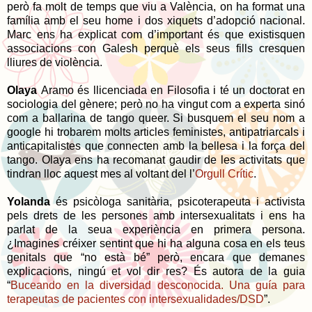
però fa molt de temps que viu a València, on ha format una
família amb el seu home i dos xiquets d’adopció nacional.
Marc ens ha explicat com d’important és que existisquen
associacions con Galesh perquè els seus fills cresquen
lliures de violència.
Olaya
Aramo és llicenciada en Filosofia i té un doctorat en
sociologia del gènere; però no ha vingut com a experta sinó
com a ballarina de tango queer. Si busquem el seu nom a
google hi trobarem molts articles feministes, antipatriarcals i
anticapitalistes que connecten amb la bellesa i la força del
tango. Olaya ens ha recomanat gaudir de les activitats que
tindran lloc aquest mes al voltant del l’
Orgull Crític
.
Yolanda
és psicòloga sanitària, psicoterapeuta i activista
pels drets de les persones amb intersexualitats i ens ha
parlat de la seua experiència en primera persona.
¿Imagines créixer sentint que hi ha alguna cosa en els teus
genitals que “no està bé” però, encara que demanes
explicacions, ningú et vol dir res? És autora de la guia
“
Buceando en la diversidad desconocida. Una guía para
terapeutas de pacientes con intersexualidades/DSD
”.