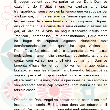
El segon ponent que va parlar va ser Dani. Dani és
exalumne de l’institut i ens va explicar amb total
transparència i sense pèls en la llengua què va suposar per
a ell ser gai, com va ser eixir de l’armari i quines varen ser
les reaccions de la seua família, amics, companys… Aquest
ens va contar que a causa de la seua orientació sexual, ser
gai, al llarg de la vida ha hagut d'escoltar insults com
“maricón”, “comepollas”, ”muerdealmohadas”, i que també
ha hagut de suportar algunes situacions molt
desafortunades en les quals ha sigut víctima de
l’homofòbia. No obstant això, a la xarrada es va mostrar
molt valent i, amb molta sinceritat i desimboltura, ens va
contar com va ser per a ell eixir de l’armari. Dani es
lamenta d’haver-ho fet com ho va fer, ja que estava
borratxo en una festa, però mai d’haver-ho fet perquè va
suposar per a ell un gran confort poder expressar-se com
ell era realment. A més, totes les persones del seu entorn el
van acceptar sense cap problema, com hauria de ser en
tots els casos.
Després de Dani, Àngel va contar-nos la seua trista però
inspiradora història. Ell i la seua dona van educar el fill
perquè s’expressara, des d'una edat molt primerenca, com