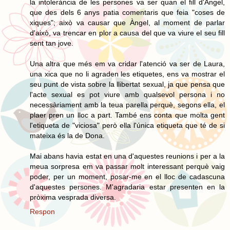
la intolerància de les persones va ser quan el fill d'Àngel,
que des dels 6 anys patia comentaris que feia "coses de
xiques"; això va causar que Àngel, al moment de parlar
d'això, va trencar en plor a causa del que va viure el seu fill
sent tan jove.
Una altra que més em va cridar l'atenció va ser de Laura,
una xica que no li agraden les etiquetes, ens va mostrar el
seu punt de vista sobre la llibertat sexual, ja que pensa que
l'acte sexual es pot viure amb qualsevol persona i no
necessàriament amb la teua parella perquè, segons ella, el
plaer pren un lloc a part. També ens conta que molta gent
l'etiqueta de "viciosa" però ella l'única etiqueta que té de si
mateixa és la de Dona.
Mai abans havia estat en una d'aquestes reunions i per a la
meua sorpresa em va passar molt interessant perquè vaig
poder, per un moment, posar-me en el lloc de cadascuna
d'aquestes persones. M'agradaria estar presenten en la
pròxima vesprada diversa.
Respon