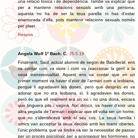
una relació tòxica i de dependència. També va explicar que
per a mantenir relacions sexuals amb una persona,
aquesta no ha de ser la teua parella ni has d’estar
enamorada d'ella, pots mantenir relacions sexuals només
per plaer.
Respon
Angela Wolf 1º Bach. C.
25.5.19
Finalment, Saül, actual alumne de segon de Batxillerat, ens
va contar com va viure i com va reaccionar la gent a la
seua transsexualitat. Aquest ens va contar que en un
primer moment va haver d’eixir de l’armari com a lesbiana,
perquè li agradaven les dones, però que després es va
adonar que no era lesbiana, sí, li agradaven les dones,
però és que ell realment era un xic i no una dona, encara
que tinguera pits i vagina. Així doncs, va haver d’eixir una
altra vegada de l’armari i explicar que ell volia ser un home,
que no s’identificava amb el seu cos. La seua família i
amics van acceptar la seua decisió amb les mans obertes,
l’únic problema que va tindre va ser la necessitat de passar
per un procés psicològic per a aconseguir les hormones; no