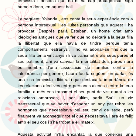
feminista i destaca que no hi ha cap protagonista, siga
home o dona, en aquest ball.
La següent, Yolanda , ens contà la seua experiència com a
persona intersexual i les lluites personals que aquest li ha
provocat; Després parlà Esteban, un home criat amb
ideologies antigues que va fer que no deixarà a la seua filla
la llibertat que ella havia de tindre perquè tenia
comportaments "estranys", i no va adonar-se fins que la
seua filla tenia vint anys i li va transmetre als seus pares el
seu patiment, ahí va canviar la mentalitat dels pares i ara
és membre d'una associació de famílies contra la
intolerància per gènere; Laura fou la següent en parlar, és
una xica feminista i lliberal i que destaca la importància de
les relacions afectives entre persones alenes i entre la teua
família, a més ens transmet el seu punt de vist quant a les
relacions amoroses; I, per últim, parlà Saül, un xic
transsexual que va haver d'esperar un any per rebre les
hormones que necessitava pel seu canvi de sexe, però
finalment va aconseguir tot el que necessitava i ara és feliç
amb el seu cos i s'ha trobat a ell mateix.
Aquesta activitat m'ha encantat, ja que coneixes una