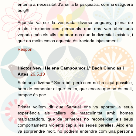
entenia a necessitat d’anar a la psiquiatra, com si estiguera
boig!!!
Aquesta va ser la vesprada diversa enguany, plena de
relats i experiències personals que ens van obrir una
vegada més els ulls i adonar-nos que la diversitat existeix, i
que en molts casos aquesta és tractada injustament.
Respon
Héctor New i Helena Campoamor 1º Bach Ciencias i
Artes
26.5.19
Setmana diversa? Sona bé, però com no ha sigut possible,
hem de comentar el que tenim, que encara que no és molt,
tampoc és poc.
Primer volíem dir que Samuel ens va aportar la seua
experiència als tallers de masculinitat amb homes
maltractadors, que de primeres no reconeixien els seus
comportaments violents cap a les seues parelles. Això ens
va sorprendre molt, no podíem entendre com una persona