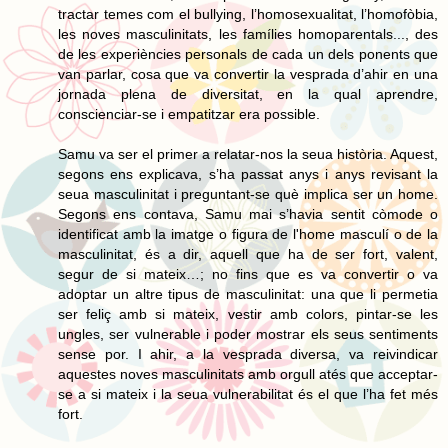
tractar temes com el bullying, l’homosexualitat, l’homofòbia,
les noves masculinitats, les famílies homoparentals..., des
de les experiències personals de cada un dels ponents que
van parlar, cosa que va convertir la vesprada d’ahir en una
jornada plena de diversitat, en la qual aprendre,
conscienciar-se i empatitzar era possible.
Samu va ser el primer a relatar-nos la seua història. Aquest,
segons ens explicava, s’ha passat anys i anys revisant la
seua masculinitat i preguntant-se què implica ser un home.
Segons ens contava, Samu mai s’havia sentit còmode o
identificat amb la imatge o figura de l'home masculí o de la
masculinitat, és a dir, aquell que ha de ser fort, valent,
segur de si mateix…; no fins que es va convertir o va
adoptar un altre tipus de masculinitat: una que li permetia
ser feliç amb si mateix, vestir amb colors, pintar-se les
ungles, ser vulnerable i poder mostrar els seus sentiments
sense por. I ahir, a la vesprada diversa, va reivindicar
aquestes noves masculinitats amb orgull atés que acceptar-
se a si mateix i la seua vulnerabilitat és el que l’ha fet més
fort.