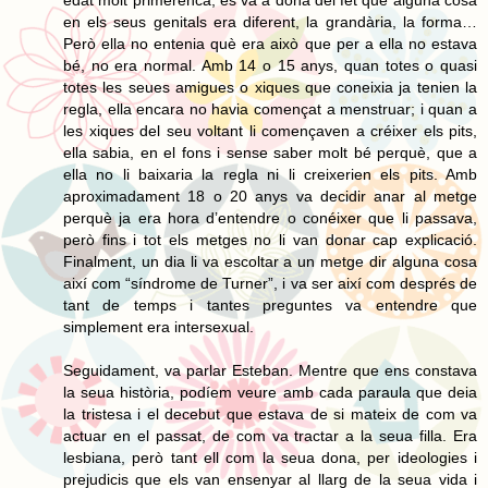
en els seus genitals era diferent, la grandària, la forma…
Però ella no entenia què era això que per a ella no estava
bé, no era normal. Amb 14 o 15 anys, quan totes o quasi
totes les seues amigues o xiques que coneixia ja tenien la
regla, ella encara no havia començat a menstruar; i quan a
les xiques del seu voltant li començaven a créixer els pits,
ella sabia, en el fons i sense saber molt bé perquè, que a
ella no li baixaria la regla ni li creixerien els pits. Amb
aproximadament 18 o 20 anys va decidir anar al metge
perquè ja era hora d’entendre o conéixer que li passava,
però fins i tot els metges no li van donar cap explicació.
Finalment, un dia li va escoltar a un metge dir alguna cosa
així com “síndrome de Turner”, i va ser així com després de
tant de temps i tantes preguntes va entendre que
simplement era intersexual.
Seguidament, va parlar Esteban. Mentre que ens constava
la seua història, podíem veure amb cada paraula que deia
la tristesa i el decebut que estava de si mateix de com va
actuar en el passat, de com va tractar a la seua filla. Era
lesbiana, però tant ell com la seua dona, per ideologies i
prejudicis que els van ensenyar al llarg de la seua vida i