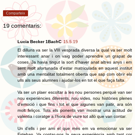
Comparteix
19 comentaris:
Lucia Becker 1BachC
15.5.19
El dilluns va ser la VIII vesprada diversa la qual va ser molt
interessant anar i on vaig poder aprendre un grapat de
coses. Ja havia tingut la sort d’haver anat altres anys i em
sent molt afortunada d'estar matriculada en aquest institut
amb una mentalitat totalment oberta que sap com obrir els
ulls als seus alumnes i ajudar-los en tot el que faça falta.
Va ser un plaer escoltar a les nou persones perquè van ser
nou experiències diferents, nou vides, nou històries plenes
d’emoció i que fins i tot el que algunes van patir, ara són
molt feliços. Tots els ponents van mostrar una actitud de
valentia i coratge a l’hora de viure tot allò que van contar.
Un d’ells i per ami el que més em va emocionar va ser
Esteban. Va contar-nos la seua experiència amb tant cor