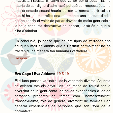
masclista i racista. El canvi que va fer per la seua filla, no
hauria de ser digne d'admiració perquè ser respectuós amb
una orientació sexual hauria de ser la norma, però cal dir
que hi ha qui mai reflexiona, qui manté una postura d'odi i
qui no tindría el valor de parlar davant de molta gent sobre
la seua conducta destructiva del passat, i això és el que si
s'ha d'admirar.
En conclusió, jo pense que aquest tipus de xerrades ens
eduquen molt en àmbits que a l'institut normalment no es
tracten d'una manera tan humana i vertadera.
Respon
Eva Gage i Eva Addams
19.5.19
El dilluns passat, va tindre lloc la vesprada diversa. Aquesta
es celebra tots els anys i es una mena de reunió per la
diversitat on la gent conta les seues experiències o les de
persones properes en temes com l'homosexualitat,
transsexualitat, rols de gènere, diversitat de famílies i en
general experiències de persones que són "fora de la
normativa".