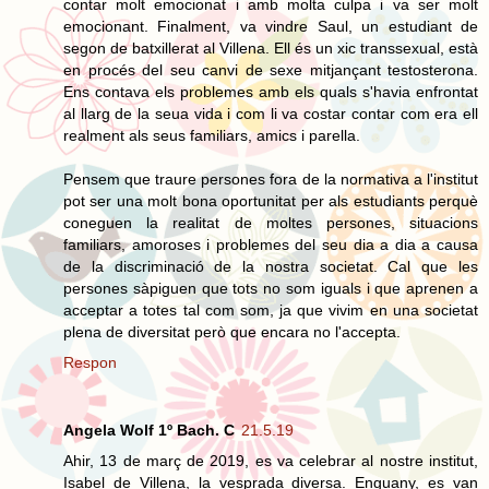
contar molt emocionat i amb molta culpa i va ser molt
emocionant. Finalment, va vindre Saul, un estudiant de
segon de batxillerat al Villena. Ell és un xic transsexual, està
en procés del seu canvi de sexe mitjançant testosterona.
Ens contava els problemes amb els quals s'havia enfrontat
al llarg de la seua vida i com li va costar contar com era ell
realment als seus familiars, amics i parella.
Pensem que traure persones fora de la normativa a l'institut
pot ser una molt bona oportunitat per als estudiants perquè
coneguen la realitat de moltes persones, situacions
familiars, amoroses i problemes del seu dia a dia a causa
de la discriminació de la nostra societat. Cal que les
persones sàpiguen que tots no som iguals i que aprenen a
acceptar a totes tal com som, ja que vivim en una societat
plena de diversitat però que encara no l'accepta.
Respon
Angela Wolf 1º Bach. C
21.5.19
Ahir, 13 de març de 2019, es va celebrar al nostre institut,
Isabel de Villena, la vesprada diversa. Enguany, es van