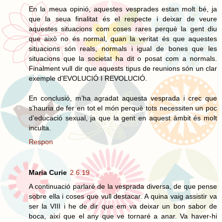
En la meua opinió, aquestes vesprades estan molt bé, ja
que la seua finalitat és el respecte i deixar de veure
aquestes situacions com coses rares perquè la gent diu
que això no és normal, quan la veritat és que aquestes
situacions són reals, normals i igual de bones que les
situacions que la societat ha dit o posat com a normals.
Finalment vull dir que aquests tipus de reunions són un clar
exemple d'EVOLUCIÓ I REVOLUCIÓ.
En conclusió, m’ha agradat aquesta vesprada i crec que
s’hauria de fer en tot el món perquè tots necessiten un poc
d’educació sexual, ja que la gent en aquest àmbit és molt
inculta.
Respon
Maria Curie
2.6.19
A continuació parlaré de la vesprada diversa, de que pense
sobre ella i coses que vull destacar. A quina vaig assistir va
ser la VIII i he de dir que em va deixar un bon sabor de
boca, així que el any que ve tornaré a anar. Va haver-hi