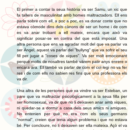
El primer a contar la seua història va ser Samu, un xic que
fa tallers de masculinitat amb homes maltractadors. Ell ens
parla sobre com ell, a poc a poc, es va donar conte que no
estava còmode dins dels cànons de ser un home i de com
es va anar trobant a ell mateix, encara que això va
significar posar-se en contra del que està imposat. Una
altra persona que ens va agradar molt del que va parlar va
ser Àngel, aquest va parlar del "bullyng" que va sofrir el seu
fill per jugar a "coses de xiques". Va ser molt emocionant
perquè molts de nosaltres també vàrem patir anys enrere o
encara ara. Ell també va parlar de com el col·legi no va fer
res i de com ells no sabien res fins que una professora els
va dir.
Una altra de les persones que va vindre va ser Esteban, un
pare que va maltractar psicològicament a la seua filla per
ser homosexual, va dir que no li deixaven anar amb xiques,
ni quedar-se a dormir a casa dels seus amics ni amigues.
No entenien per què no era com els seus germans
"normal", creien que tenia algun problema i que no estava
bé. Per concloure, no li deixaven ser ella mateixa. Açò el va