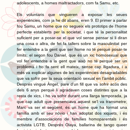
adolescents, a homes maltractadors, com fa Samu, etc.
Els voluntaris que vingueren a exposar les seues
experiències, com ja he dit abans, eren 9. El primer a parlar
fou Samu, un home que no segueix els prototips de l'home
perfecte establerts per la societat, i que té la personalitat
suficient per a posar-se el que vol sense pensar si li diran
una cosa o altra, de fet fa tallers sobre la masculinitat per
fer entendre a la gent que ser home no té perquè posar-te
límits; el segon fou Daniel, que és un xic homosexual que
vol fer entendre a la gent que això no té perquè ser un
problema i ho fa sent ell mateix, sense cap lligadura, i a
més va explicar algunes de les experiències desagradables
que va sofrir per la seua orientació sexual en l'àmbit públic.
Després vingué Àngel, pare d'un fill que va sofrir acós des
dels 6 anys perquè li agradaven coses distintes que a la
resta de xics, i ho va sofrir durant una llarga temporada, ja
que cap adult que presenciava aquest se'l va transmetre;
Marc va ser el següent, és un home que ha format una
família amb el seu nòvio i han adoptat dos xiquets, i és
membre d'associacions de famílies homoparentals i és
activista LGTB; Després Olaya, ballarina de tango queer