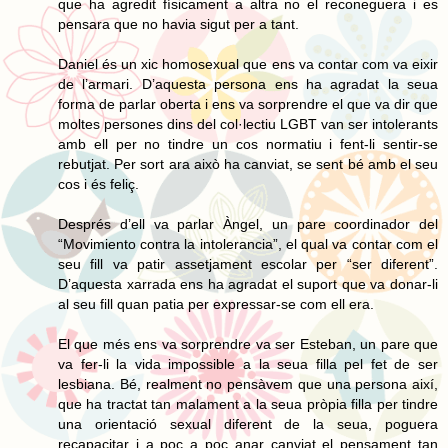
que ha agredit físicament a altra no el reconeguera i es
pensara que no havia sigut per a tant.
Daniel és un xic homosexual que ens va contar com va eixir
de l’armari. D’aquesta persona ens ha agradat la seua
forma de parlar oberta i ens va sorprendre el que va dir que
moltes persones dins del col·lectiu LGBT van ser intolerants
amb ell per no tindre un cos normatiu i fent-li sentir-se
rebutjat. Per sort ara això ha canviat, se sent bé amb el seu
cos i és feliç.
Després d’ell va parlar Àngel, un pare coordinador del
“Movimiento contra la intolerancia”, el qual va contar com el
seu fill va patir assetjament escolar per “ser diferent”.
D’aquesta xarrada ens ha agradat el suport que va donar-li
al seu fill quan patia per expressar-se com ell era.
El que més ens va sorprendre va ser Esteban, un pare que
va fer-li la vida impossible a la seua filla pel fet de ser
lesbiana. Bé, realment no pensàvem que una persona així,
que ha tractat tan malament a la seua pròpia filla per tindre
una orientació sexual diferent de la seua, poguera
recapacitar i a poc a poc anar canviat el pensament tan