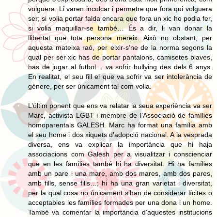
volguera. Li varen inculcar i permetre que fora qui volguera
ser; si volia portar falda encara que fora un xic ho podia fer,
si volia maquillar-se també… És a dir, li van donar la
llibertat que tota persona mereix. Això no obstant, per
aquesta mateixa raó, per eixir-s’ne de la norma segons la
qual per ser xic has de portar pantalons, camisetes blaves,
has de jugar al futbol… va sofrir bullying des dels 6 anys.
En realitat, el seu fill el que va sofrir va ser intolerància de
gènere, per ser únicament tal com volia.
L’últim ponent que ens va relatar la seua experiència va ser
Marc, activista LGBT i membre de l’Associació de famílies
homoparentals GALESH. Marc ha format una família amb
el seu home i dos xiquets d’adopció nacional. A la vesprada
diversa, ens va explicar la importància que hi haja
associacions com Galesh per a visualitzar i conscienciar
que en les famílies també hi ha diversitat. Hi ha famílies
amb un pare i una mare, amb dos mares, amb dos pares,
amb fills, sense fills…; hi ha una gran varietat i diversitat,
per la qual cosa no únicament s’han de considerar lícites o
acceptables les famílies formades per una dona i un home.
També va comentar la importància d’aquestes institucions