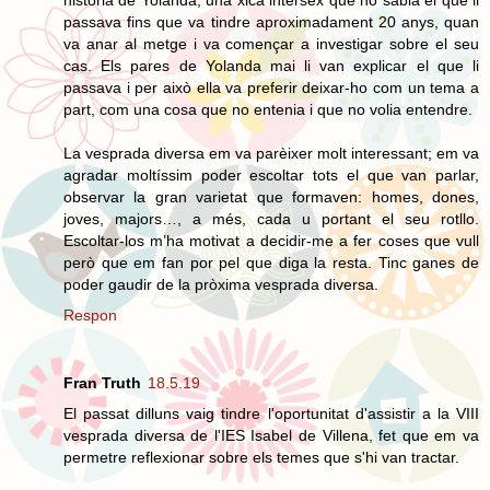
passava fins que va tindre aproximadament 20 anys, quan
va anar al metge i va començar a investigar sobre el seu
cas. Els pares de Yolanda mai li van explicar el que li
passava i per això ella va preferir deixar-ho com un tema a
part, com una cosa que no entenia i que no volia entendre.
La vesprada diversa em va parèixer molt interessant; em va
agradar moltíssim poder escoltar tots el que van parlar,
observar la gran varietat que formaven: homes, dones,
joves, majors…, a més, cada u portant el seu rotllo.
Escoltar-los m’ha motivat a decidir-me a fer coses que vull
però que em fan por pel que diga la resta. Tinc ganes de
poder gaudir de la pròxima vesprada diversa.
Respon
Fran Truth
18.5.19
El passat dilluns vaig tindre l'oportunitat d'assistir a la VIII
vesprada diversa de l'IES Isabel de Villena, fet que em va
permetre reflexionar sobre els temes que s'hi van tractar.