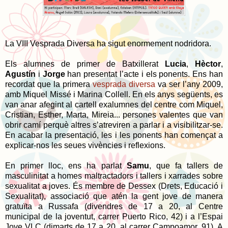
La VIII Vesprada Diversa ha sigut enormement nodridora.
Els alumnes de primer de Batxillerat
Lucia
,
Hèctor
,
Agustín
i
Jorge
han presentat l’acte i els ponents. Ens han
recordat que la primera
vesprada diversa
va ser l’any 2009,
amb Miquel Missé i Marina Collell. En els anys següents, es
van anar afegint al cartell exalumnes del centre com Miquel,
Cristian, Esther, Marta, Mireia... persones valentes que van
obrir camí perquè altres s’atreviren a parlar i a visibilitzar-se.
En acabar la presentació, les i les ponents han començat a
explicar-nos les seues vivències i reflexions.
En primer lloc, ens ha parlat
Samu
, que fa tallers de
masculinitat a homes maltractadors i tallers i xarrades sobre
sexualitat a joves. És membre de Dessex (Drets, Educació i
Sexualitat), associació que atén la gent jove de manera
gratuïta a Russafa (divendres de 17 a 20, al Centre
municipal de la joventut, carrer Puerto Rico, 42) i a l’Espai
Jove VLC (dimarts de 17 a 20, al carrer Campoamor, 91). A