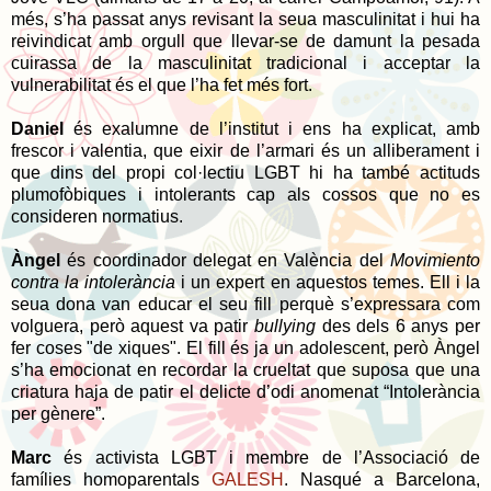
més, s’ha passat anys revisant la seua masculinitat i hui ha
reivindicat amb orgull que llevar-se de damunt la pesada
cuirassa de la masculinitat tradicional i acceptar la
vulnerabilitat és el que l’ha fet més fort.
Daniel
és exalumne de l’institut i ens ha explicat, amb
frescor i valentia, que eixir de l’armari és un alliberament i
que dins del propi col·lectiu LGBT hi ha també actituds
plumofòbiques i intolerants cap als cossos que no es
consideren normatius.
Àngel
és coordinador delegat en València del
Movimiento
contra la intolerància
i un expert en aquestos temes. Ell i la
seua dona van educar el seu fill perquè s’expressara com
volguera, però aquest va patir
bullying
des dels 6 anys per
fer coses "de xiques". El fill és ja un adolescent, però Àngel
s’ha emocionat en recordar la crueltat que suposa que una
criatura haja de patir el delicte d’odi anomenat “Intolerància
per gènere”.
Marc
és activista LGBT i membre de l’Associació de
famílies homoparentals
GALESH
. Nasqué a Barcelona,