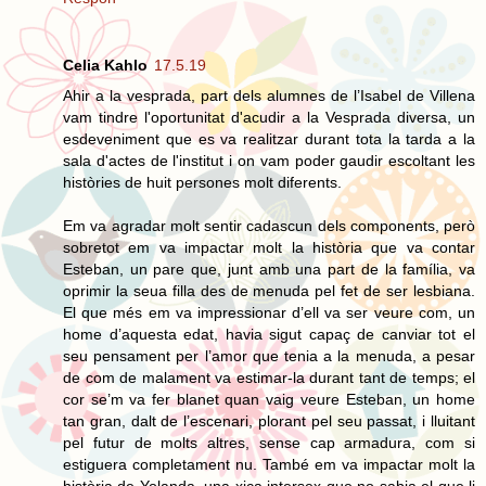
Celia Kahlo
17.5.19
Ahir a la vesprada, part dels alumnes de l’Isabel de Villena
vam tindre l'oportunitat d'acudir a la Vesprada diversa, un
esdeveniment que es va realitzar durant tota la tarda a la
sala d'actes de l'institut i on vam poder gaudir escoltant les
històries de huit persones molt diferents.
Em va agradar molt sentir cadascun dels components, però
sobretot em va impactar molt la història que va contar
Esteban, un pare que, junt amb una part de la família, va
oprimir la seua filla des de menuda pel fet de ser lesbiana.
El que més em va impressionar d’ell va ser veure com, un
home d’aquesta edat, havia sigut capaç de canviar tot el
seu pensament per l’amor que tenia a la menuda, a pesar
de com de malament va estimar-la durant tant de temps; el
cor se’m va fer blanet quan vaig veure Esteban, un home
tan gran, dalt de l’escenari, plorant pel seu passat, i lluitant
pel futur de molts altres, sense cap armadura, com si
estiguera completament nu. També em va impactar molt la
història de Yolanda, una xica intersex que no sabia el que li