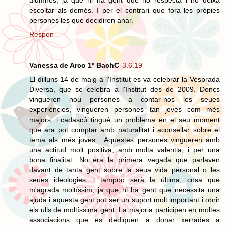
escoltar als demés. I per el contrari que fora les pròpies
persones les que decidiren anar.
Respon
Vanessa de Arco 1º BachC
3.6.19
El dilluns 14 de maig a l'Institut es va celebrar la Vesprada
Diversa, que se celebra a l'Institut des de 2009. Doncs
vingueren nou persones a contar-nos les seues
experiències, vingueren persones tan joves com més
majors, i cadascú tingué un problema en el seu moment
que ara pot comptar amb naturalitat i aconsellar sobre el
tema als més joves. Aquestes persones vingueren amb
una actitud molt positiva, amb molta valentia, i per una
bona finalitat. No era la primera vegada que parlaven
davant de tanta gent sobre la seua vida personal o les
seues ideologies, i tampoc serà la última, cosa que
m'agrada moltíssim, ja que hi ha gent que necessita una
ajuda i aquesta gent pot ser un suport molt important i obrir
els ulls de moltíssima gent. La majoria participen en moltes
associacions que es dediquen a donar xerrades a