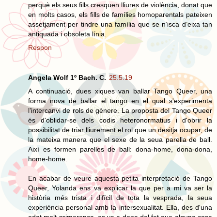
perquè els seus fills cresquen lliures de violència, donat que
en molts casos, els fills de famílies homoparentals pateixen
assetjament per tindre una família que se n’isca d’eixa tan
antiquada i obsoleta línia.
Respon
Angela Wolf 1º Bach. C.
25.5.19
A continuació, dues xiques van ballar Tango Queer, una
forma nova de ballar el tango en el qual s'experimenta
l'intercanvi de rols de gènere. La proposta del Tango Queer
és d'oblidar-se dels codis heteronormatius i d'obrir la
possibilitat de triar lliurement el rol que un desitja ocupar, de
la mateixa manera que el sexe de la seua parella de ball.
Així es formen parelles de ball: dona-home, dona-dona,
home-home.
En acabar de veure aquesta petita interpretació de Tango
Queer, Yolanda ens va explicar la que per a mi va ser la
història més trista i difícil de tota la vesprada, la seua
experiència personal amb la intersexualitat. Ella, des d'una
edat molt primerenca, es va a dona del fet que alguna cosa