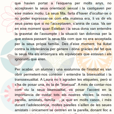
que havien portat a l’esquena per molts anys, no
acceptaven la seua orientació sexual i la castigaven per
eixe mateix motiu. La seua filla, farta d'haver d'ocultar-se o
no poder expressar-se com ella mateixa era, li va dir els
seus pares que si no l’acceptaven, s’aniria de casa. Va ser
en eixe moment quan Esteban i la seua dona van entendre
la gravetat de l’assumpte i la situació tan dolorosa per la
que estava passant la seua filla com que no era acceptada
per la seua pròpia família. Des d’eixe moment, ha lluitat
contra la intolerància per gènere i dóna gràcies del fet que
la seua filla els ensenyara els equivocats que estaven i els
ignorants que eren.
Per acabar, un alumne i una exalumna de l'institut es van
obrir permetent-nos conéixer i entendre la bisexualitat i la
transsexualitat. A Laura no li agraden les etiquetes, però si
s’ha de posar una, és la de “bisexual”. A més de contar-nos
com viu la seua bisexualitat, va posar l'accent en la
importància de cuidar tots els nostres vincles; la nostra
parella, amistats, família…, ja que en molts casos, i més
durant l’adolescència, moltes parelles s’aïllen de les seues
amistats i únicament se centren en la parella, donant lloc a