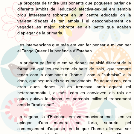
La proposta de tindre uns ponents que pogueren parlar de
diferents àmbits de l'educació afectiva-sexual em sembla
prou interessant sobretot en un centre educatiu on la
varietat d'edats és tan ampla i el desconeixement de
vegades és major, sobretot en els petits que acaben
d'aplegar de la primària.
Les intervencions que més em van fer pensar a mi van ser
el Tango Queer i la ponència d'Esteban.
La primera pel fet que em va donar una visió diferent de la
forma en què es realitzen els balls de saló, que sempre
tenen com a dominant a l'home i com a "submisa" a la
dona, que segueix els seus moviments. En aquest cas, com
eren dues dones ja es trencava amb aquest rol
heteronormatiu i, a més, com es canviaven els rols de
quina guiava la dansa, es percebia millor el trencament
amb lo "tradicional".
La segona, la d'Esteban, em va emocionar molt i em va
aplegar d'una manera molt forta, sobretot pel
començament d'aquesta, en la que l'home afirmava ser