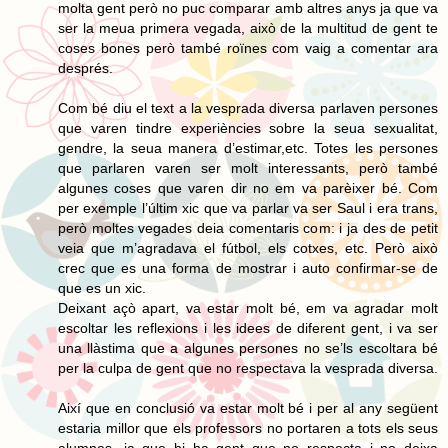
molta gent però no puc comparar amb altres anys ja que va
ser la meua primera vegada, això de la multitud de gent te
coses bones però també roïnes com vaig a comentar ara
després.
Com bé diu el text a la vesprada diversa parlaven persones
que varen tindre experiències sobre la seua sexualitat,
gendre, la seua manera d’estimar,etc. Totes les persones
que parlaren varen ser molt interessants, però també
algunes coses que varen dir no em va parèixer bé. Com
per exemple l’últim xic que va parlar va ser Saul i era trans,
però moltes vegades deia comentaris com: i ja des de petit
veia que m’agradava el fútbol, els cotxes, etc. Però això
crec que es una forma de mostrar i auto confirmar-se de
que es un xic.
Deixant açò apart, va estar molt bé, em va agradar molt
escoltar les reflexions i les idees de diferent gent, i va ser
una llàstima que a algunes persones no se’ls escoltara bé
per la culpa de gent que no respectava la vesprada diversa.
Així que en conclusió va estar molt bé i per al any següent
estaria millor que els professors no portaren a tots els seus
alumnes, ja que hi ha gent que no respecta i no deixa