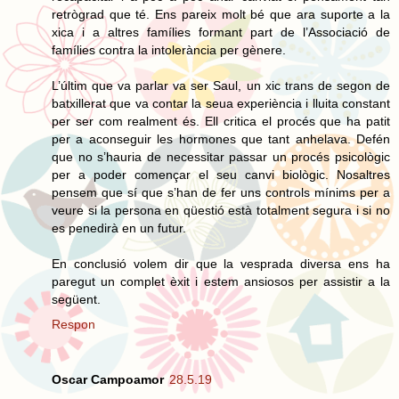
retrògrad que té. Ens pareix molt bé que ara suporte a la
xica i a altres famílies formant part de l’Associació de
famílies contra la intolerància per gènere.
L’últim que va parlar va ser Saul, un xic trans de segon de
batxillerat que va contar la seua experiència i lluita constant
per ser com realment és. Ell critica el procés que ha patit
per a aconseguir les hormones que tant anhelava. Defén
que no s’hauria de necessitar passar un procés psicològic
per a poder començar el seu canvi biològic. Nosaltres
pensem que sí que s’han de fer uns controls mínims per a
veure si la persona en qüestió està totalment segura i si no
es penedirà en un futur.
En conclusió volem dir que la vesprada diversa ens ha
paregut un complet èxit i estem ansiosos per assistir a la
següent.
Respon
Oscar Campoamor
28.5.19