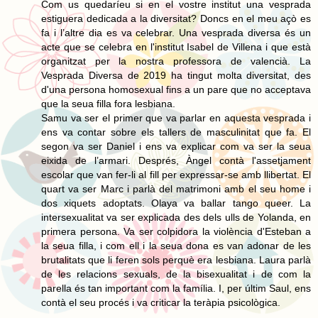
Com us quedaríeu si en el vostre institut una vesprada
estiguera dedicada a la diversitat? Doncs en el meu açò es
fa i l’altre dia es va celebrar. Una vesprada diversa és un
acte que se celebra en l'institut Isabel de Villena i que està
organitzat per la nostra professora de valencià. La
Vesprada Diversa de 2019 ha tingut molta diversitat, des
d'una persona homosexual fins a un pare que no acceptava
que la seua filla fora lesbiana.
Samu va ser el primer que va parlar en aquesta vesprada i
ens va contar sobre els tallers de masculinitat que fa. El
segon va ser Daniel i ens va explicar com va ser la seua
eixida de l’armari. Després, Àngel contà l'assetjament
escolar que van fer-li al fill per expressar-se amb llibertat. El
quart va ser Marc i parlà del matrimoni amb el seu home i
dos xiquets adoptats. Olaya va ballar tango queer. La
intersexualitat va ser explicada des dels ulls de Yolanda, en
primera persona. Va ser colpidora la violència d'Esteban a
la seua filla, i com ell i la seua dona es van adonar de les
brutalitats que li feren sols perquè era lesbiana. Laura parlà
de les relacions sexuals, de la bisexualitat i de com la
parella és tan important com la família. I, per últim Saul, ens
contà el seu procés i va criticar la teràpia psicològica.