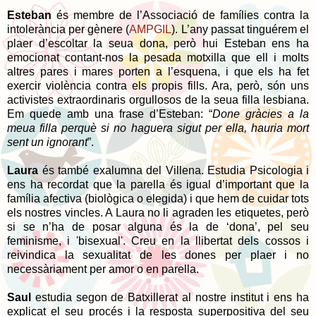
Esteban
és membre de l’Associació de famílies contra la
intolerància per gènere (
AMPGIL
). L’any passat tinguérem el
plaer d’escoltar la seua dona, però hui Esteban ens ha
emocionat contant-nos la pesada motxilla que ell i molts
altres pares i mares porten a l’esquena, i que els ha fet
exercir violència contra els propis fills. Ara, però, són uns
activistes extraordinaris orgullosos de la seua filla lesbiana.
Em quede amb una frase d’Esteban: “
Done gràcies a la
meua filla perquè si no haguera sigut per ella, hauria mort
sent un ignorant
”.
Laura
és també exalumna del Villena. Estudia Psicologia i
ens ha recordat que la parella és igual d’important que la
família afectiva (biològica o elegida) i que hem de cuidar tots
els nostres vincles. A Laura no li agraden les etiquetes, però
si se n’ha de posar alguna és la de ‘dona’, pel seu
feminisme, i 'bisexual'. Creu en la llibertat dels cossos i
reivindica la sexualitat de les dones per plaer i no
necessàriament per amor o en parella.
Saul
estudia segon de Batxillerat al nostre institut i ens ha
explicat el seu procés i la resposta superpositiva del seu