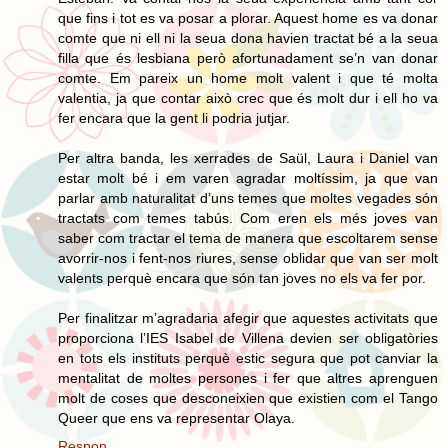
que fins i tot es va posar a plorar. Aquest home es va donar
comte que ni ell ni la seua dona havien tractat bé a la seua
filla que és lesbiana però afortunadament se’n van donar
comte. Em pareix un home molt valent i que té molta
valentia, ja que contar això crec que és molt dur i ell ho va
fer encara que la gent li podria jutjar.
Per altra banda, les xerrades de Saül, Laura i Daniel van
estar molt bé i em varen agradar moltíssim, ja que van
parlar amb naturalitat d’uns temes que moltes vegades són
tractats com temes tabús. Com eren els més joves van
saber com tractar el tema de manera que escoltarem sense
avorrir-nos i fent-nos riures, sense oblidar que van ser molt
valents perquè encara que són tan joves no els va fer por.
Per finalitzar m’agradaria afegir que aquestes activitats que
proporciona l’IES Isabel de Villena devien ser obligatòries
en tots els instituts perquè estic segura que pot canviar la
mentalitat de moltes persones i fer que altres aprenguen
molt de coses que desconeixien que existien com el Tango
Queer que ens va representar Olaya.
Respon