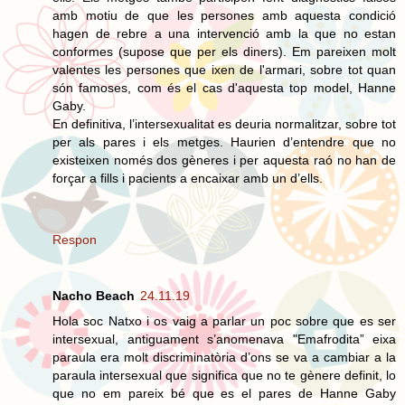
amb motiu de que les persones amb aquesta condició
hagen de rebre a una intervenció amb la que no estan
conformes (supose que per els diners). Em pareixen molt
valentes les persones que ixen de l'armari, sobre tot quan
són famoses, com és el cas d'aquesta top model, Hanne
Gaby.
En definitiva, l’intersexualitat es deuria normalitzar, sobre tot
per als pares i els metges. Haurien d’entendre que no
existeixen només dos gèneres i per aquesta raó no han de
forçar a fills i pacients a encaixar amb un d’ells.
Respon
Nacho Beach
24.11.19
Hola soc Natxo i os vaig a parlar un poc sobre que es ser
intersexual, antiguament s’anomenava "Emafrodita” eixa
paraula era molt discriminatòria d’ons se va a cambiar a la
paraula intersexual que significa que no te gènere definit, lo
que no em pareix bé que es el pares de Hanne Gaby