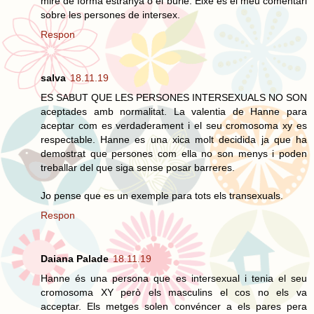
mire de forma estranya o el burle. Eixe es el meu comentari
sobre les persones de intersex.
Respon
salva
18.11.19
ES SABUT QUE LES PERSONES INTERSEXUALS NO SON
aceptades amb normalitat. La valentia de Hanne para
aceptar com es verdaderament i el seu cromosoma xy es
respectable. Hanne es una xica molt decidida ja que ha
demostrat que persones com ella no son menys i poden
treballar del que siga sense posar barreres.
Jo pense que es un exemple para tots els transexuals.
Respon
Daiana Palade
18.11.19
Hanne és una persona que es intersexual i tenia el seu
cromosoma XY però els masculins el cos no els va
acceptar. Els metges solen convéncer a els pares pera