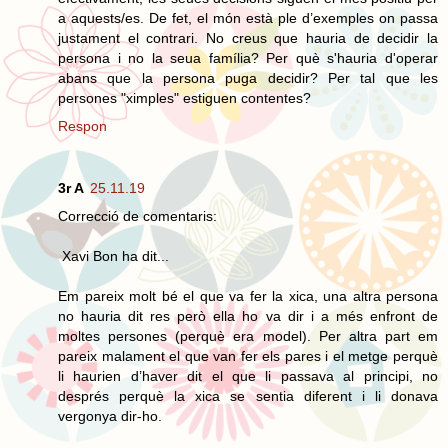
a aquests/es. De fet, el món està ple d’exemples on passa
justament el contrari. No creus que hauria de decidir la
persona i no la seua família? Per què s'hauria d'operar
abans que la persona puga decidir? Per tal que les
persones "ximples" estiguen contentes?
Respon
3r A
25.11.19
Correcció de comentaris:
Xavi Bon ha dit...
Em pareix molt bé el que va fer la xica, una altra persona
no hauria dit res però ella ho va dir i a més enfront de
moltes persones (perquè era model). Per altra part em
pareix malament el que van fer els pares i el metge perquè
li haurien d’haver dit el que li passava al principi, no
després perquè la xica se sentia diferent i li donava
vergonya dir-ho.