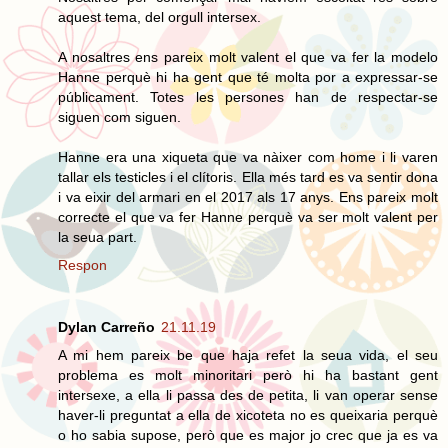
aquest tema, del orgull intersex.
A nosaltres ens pareix molt valent el que va fer la modelo
Hanne perquè hi ha gent que té molta por a expressar-se
públicament. Totes les persones han de respectar-se
siguen com siguen.
Hanne era una xiqueta que va nàixer com home i li varen
tallar els testicles i el clítoris. Ella més tard es va sentir dona
i va eixir del armari en el 2017 als 17 anys. Ens pareix molt
correcte el que va fer Hanne perquè va ser molt valent per
la seua part.
Respon
Dylan Carreño
21.11.19
A mi hem pareix be que haja refet la seua vida, el seu
problema es molt minoritari però hi ha bastant gent
intersexe, a ella li passa des de petita, li van operar sense
haver-li preguntat a ella de xicoteta no es queixaria perquè
o ho sabia supose, però que es major jo crec que ja es va