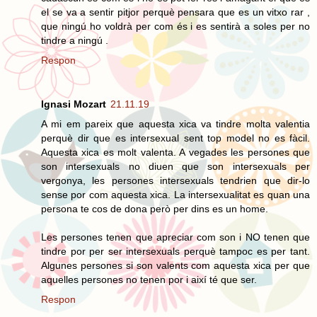
el se va a sentir pitjor perquè pensara que es un vitxo rar ,
que ningú ho voldrà per com és i es sentirà a soles per no
tindre a ningú .
Respon
Ignasi Mozart
21.11.19
A mi em pareix que aquesta xica va tindre molta valentia
perquè dir que es intersexual sent top model no es fàcil.
Aquesta xica es molt valenta. A vegades les persones que
son intersexuals no diuen que son intersexuals per
vergonya, les persones intersexuals tendrien que dir-lo
sense por com aquesta xica. La intersexualitat es quan una
persona te cos de dona però per dins es un home.
Les persones tenen que apreciar com son i NO tenen que
tindre por per ser intersexuals perquè tampoc es per tant.
Algunes persones si son valents com aquesta xica per que
aquelles persones no tenen por i així té que ser.
Respon