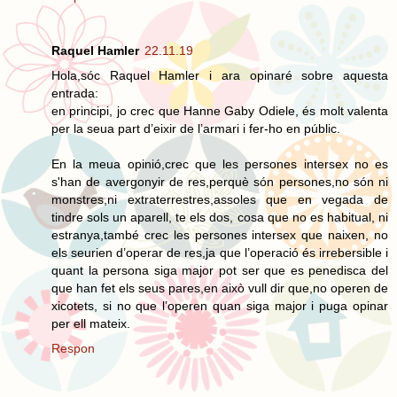
Raquel Hamler
22.11.19
Hola,sóc Raquel Hamler i ara opinaré sobre aquesta
entrada:
en principi, jo crec que Hanne Gaby Odiele, és molt valenta
per la seua part d’eixir de l’armari i fer-ho en públic.
En la meua opinió,crec que les persones intersex no es
s'han de avergonyir de res,perquè són persones,no són ni
monstres,ni extraterrestres,assoles que en vegada de
tindre sols un aparell, te els dos, cosa que no es habitual, ni
estranya,també crec les persones intersex que naixen, no
els seurien d’operar de res,ja que l’operació és irrebersible i
quant la persona siga major pot ser que es penedisca del
que han fet els seus pares,en això vull dir que,no operen de
xicotets, si no que l’operen quan siga major i puga opinar
per ell mateix.
Respon