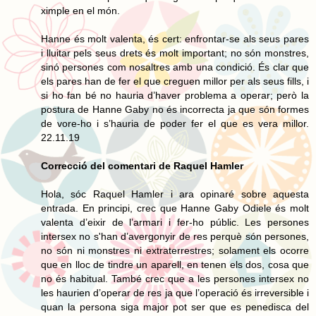
ximple en el món.
Hanne és molt valenta, és cert: enfrontar-se als seus pares
i lluitar pels seus drets és molt important; no són monstres,
sinó persones com nosaltres amb una condició. És clar que
els pares han de fer el que creguen millor per als seus fills, i
si ho fan bé no hauria d’haver problema a operar; però la
postura de Hanne Gaby no és incorrecta ja que són formes
de vore-ho i s’hauria de poder fer el que es vera millor.
22.11.19
Correcció del comentari de Raquel Hamler
Hola, sóc Raquel Hamler i ara opinaré sobre aquesta
entrada. En principi, crec que Hanne Gaby Odiele és molt
valenta d’eixir de l’armari i fer-ho públic. Les persones
intersex no s'han d’avergonyir de res perquè són persones,
no són ni monstres ni extraterrestres; solament els ocorre
que en lloc de tindre un aparell, en tenen els dos, cosa que
no és habitual. També crec que a les persones intersex no
les haurien d’operar de res ja que l’operació és irreversible i
quan la persona siga major pot ser que es penedisca del