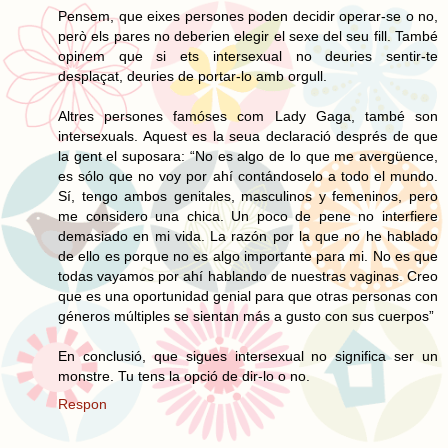
Pensem, que eixes persones poden decidir operar-se o no,
però els pares no deberien elegir el sexe del seu fill. També
opinem que si ets intersexual no deuries sentir-te
desplaçat, deuries de portar-lo amb orgull.
Altres persones famóses com Lady Gaga, també son
intersexuals. Aquest es la seua declaració després de que
la gent el suposara: “No es algo de lo que me avergüence,
es sólo que no voy por ahí contándoselo a todo el mundo.
Sí, tengo ambos genitales, masculinos y femeninos, pero
me considero una chica. Un poco de pene no interfiere
demasiado en mi vida. La razón por la que no he hablado
de ello es porque no es algo importante para mi. No es que
todas vayamos por ahí hablando de nuestras vaginas. Creo
que es una oportunidad genial para que otras personas con
géneros múltiples se sientan más a gusto con sus cuerpos”
En conclusió, que sigues intersexual no significa ser un
monstre. Tu tens la opció de dir-lo o no.
Respon