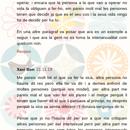
operar, i encara que la persona a la que van a operar no
vola la obliguen a fer-ho, em pareix molt mal les persones
tenen que decidir ja que es el seu cos i la seua vida ningú
ha de decidir per ha tu.
En una altre paràgraf va posar que ara es un exemple a
seguir i que ara la gent no es toma la intersexualitat com
quelcom roin.
Respon
Xavi Bon
21.11.19
Me pareix molt bé el que va fer la xica, altra persona no
hauria dit res però ella ho va dir i a demes enfront de
moltes persones (perquè era model), per altra part me
pareix mal el que van fer els pares i el metge perquè li
tenien que haver dit el que li passava al principi, no després
perquè la xica se sentia diferent i li donava vergonya dir-lo.
Pense que jo no l'hauria dit per por a que me critiquen
altres persones per ser intersexual però per altra part me
pensaria operar-me com totes les persones intersexuals