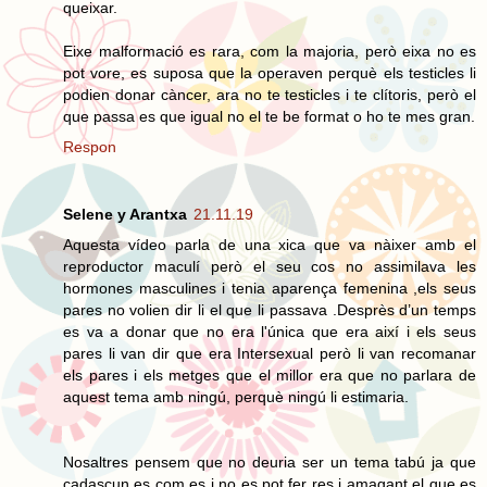
queixar.
Eixe malformació es rara, com la majoria, però eixa no es
pot vore, es suposa que la operaven perquè els testicles li
podien donar càncer, ara no te testicles i te clítoris, però el
que passa es que igual no el te be format o ho te mes gran.
Respon
Selene y Arantxa
21.11.19
Aquesta vídeo parla de una xica que va nàixer amb el
reproductor maculí però el seu cos no assimilava les
hormones masculines i tenia aparença femenina ,els seus
pares no volien dir li el que li passava .Desprès d’un temps
es va a donar que no era l'única que era així i els seus
pares li van dir que era Intersexual però li van recomanar
els pares i els metges que el millor era que no parlara de
aquest tema amb ningú, perquè ningú li estimaria.
Nosaltres pensem que no deuria ser un tema tabú ja que
cadascun es com es i no es pot fer res i amagant el que es