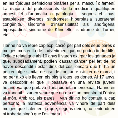
en les típiques definicions binàries per al masculí o femení.
La majoria de professionals de la medicina qualifiquen
aquest fet d’anomalia o patologia i, segons el tipus,
estableixen diversos síndromes: hiperplàsia suprarenal
congènita, síndrome d’insensibilitat als andrògens,
hipospadies, síndrome de Klinefelter, síndrome de Turner,
etc.
Hanne no va rebre cap explicació per part dels seus pares o
metges més enllà de l’advertiment que no podria tindre fills.
Odiele relata que als 10 anys li varen extirpar les gònades ja
que, suposadament, podien causar càncer pel fet de no
haver descendit i estar dins del cos, encara que hi ha un
percentatge similar de risc de contraure càncer de mama, i
no per això els lleven els pits a totes les dones. Al 17 anys,
va descobrir el que li passava en una revista juvenil
holandesa que parlava d'una xiqueta intersexual. Hanne es
va tranquil·litzar en veure que no era ni un monstre ni l’única
al món. Amb tot, els pares li van dir no ho contara a cap
persona; la mateixa advertència va vindre de part dels
metges que l’atenien, ja que, segons deien, no l'entendrien
ni trobaria ningú que l'estimara.