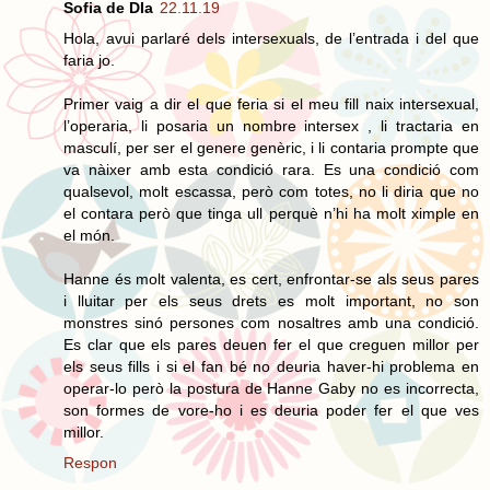
Sofia de DIa
22.11.19
Hola, avui parlaré dels intersexuals, de l’entrada i del que
faria jo.
Primer vaig a dir el que feria si el meu fill naix intersexual,
l’operaria, li posaria un nombre intersex , li tractaria en
masculí, per ser el genere genèric, i li contaria prompte que
va nàixer amb esta condició rara. Es una condició com
qualsevol, molt escassa, però com totes, no li diria que no
el contara però que tinga ull perquè n’hi ha molt ximple en
el món.
Hanne és molt valenta, es cert, enfrontar-se als seus pares
i lluitar per els seus drets es molt important, no son
monstres sinó persones com nosaltres amb una condició.
Es clar que els pares deuen fer el que creguen millor per
els seus fills i si el fan bé no deuria haver-hi problema en
operar-lo però la postura de Hanne Gaby no es incorrecta,
son formes de vore-ho i es deuria poder fer el que ves
millor.
Respon