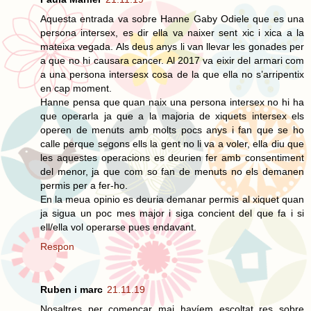
Aquesta entrada va sobre Hanne Gaby Odiele que es una
persona intersex, es dir ella va naixer sent xic i xica a la
mateixa vegada. Als deus anys li van llevar les gonades per
a que no hi causara cancer. Al 2017 va eixir del armari com
a una persona intersesx cosa de la que ella no s’arripentix
en cap moment.
Hanne pensa que quan naix una persona intersex no hi ha
que operarla ja que a la majoria de xiquets intersex els
operen de menuts amb molts pocs anys i fan que se ho
calle perque segons ells la gent no li va a voler, ella diu que
les aquestes operacions es deurien fer amb consentiment
del menor, ja que com so fan de menuts no els demanen
permis per a fer-ho.
En la meua opinio es deuria demanar permis al xiquet quan
ja sigua un poc mes major i siga concient del que fa i si
ell/ella vol operarse pues endavant.
Respon
Ruben i marc
21.11.19
Nosaltres per començar mai havíem escoltat res sobre