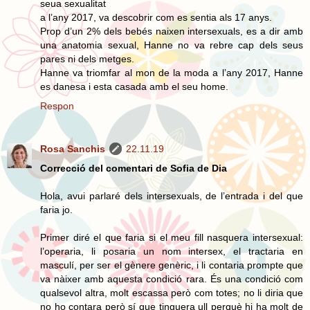
seua sexualitat
a l’any 2017, va descobrir com es sentia als 17 anys.
Prop d’un 2% dels bebés naixen intersexuals, es a dir amb
una anatomia sexual, Hanne no va rebre cap dels seus
pares ni dels metges.
Hanne va triomfar al mon de la moda a l’any 2017, Hanne
es danesa i esta casada amb el seu home.
Respon
Rosa Sanchis
22.11.19
Correcció del comentari de Sofia de Dia
Hola, avui parlaré dels intersexuals, de l’entrada i del que
faria jo.
Primer diré el que faria si el meu fill nasquera intersexual:
l’operaria, li posaria un nom intersex, el tractaria en
masculí, per ser el gènere genèric, i li contaria prompte que
va nàixer amb aquesta condició rara. És una condició com
qualsevol altra, molt escassa però com totes; no li diria que
no ho contara però sí que tinguera ull perquè hi ha molt de