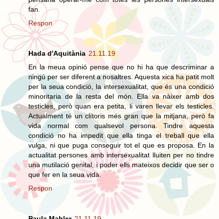
fan.
Respon
Hada d'Aquitània
21.11.19
En la meua opinió pense que no hi ha que descriminar a
ningú per ser diferent a nosaltres. Aquesta xica ha patit molt
per la seua condició, la intersexualitat, que és una condició
minoritaria de la resta del món. Ella va nàixer amb dos
testicles, però quan era petita, li varen llevar els testicles.
Actualment té un clítoris més gran que la mitjana, però fa
vida normal com qualsevol persona. Tindre aquesta
condició no ha impedit que ella tinga el treball que ella
vulga, ni que puga conseguir tot el que es proposa. En la
actualitat persones amb intersexualitat lluiten per no tindre
una mutilació genital, i poder ells mateixos decidir que ser o
que fer en la seua vida.
Respon
Paula Mahler
21.11.19