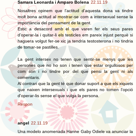
Samara Leonarda i Amparo Bolena
22.11.19
Nosaltres opinem que l’actitud d’aquesta dona va tindre
molt bona actitud al mostrar-se com a intersexual sense la
importància del pensament de la gent.
Estic a desacord amb el que varen fer els seus pares
d’operar-la i quitar-li els testicles em pareix injust perquè si
haguera volgut fer-se xic ja tendria testosterona i no tindria
de tomar-se pastilles.
La gent intersex no tenen que sentir-se menys que les
persones que no ho son i tenen que estar orgullosos per
com son i no tindre por del que pensi la gent ni als
comentaris.
Al contrari que la gent té que donar suport a que els xiquets
que naixen intersexuals i que els pares no tomen l’opció
d'operar-lis sense el que vulga la persona.
Respon
angel
22.11.19
Una modelo anomenada Hanne Gaby Odiele va anunciar la