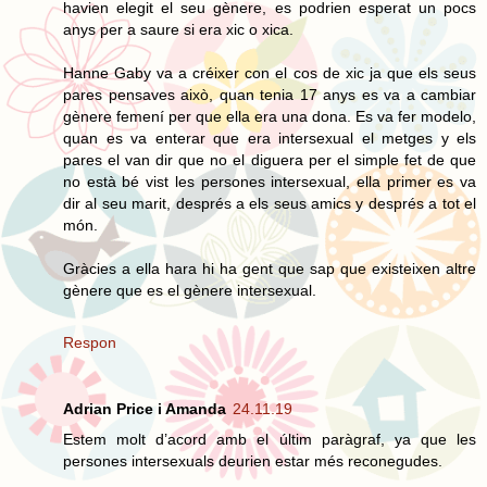
havien elegit el seu gènere, es podrien esperat un pocs
anys per a saure si era xic o xica.
Hanne Gaby va a créixer con el cos de xic ja que els seus
pares pensaves això, quan tenia 17 anys es va a cambiar
gènere femení per que ella era una dona. Es va fer modelo,
quan es va enterar que era intersexual el metges y els
pares el van dir que no el diguera per el simple fet de que
no està bé vist les persones intersexual, ella primer es va
dir al seu marit, després a els seus amics y després a tot el
món.
Gràcies a ella hara hi ha gent que sap que existeixen altre
gènere que es el gènere intersexual.
Respon
Adrian Price i Amanda
24.11.19
Estem molt d’acord amb el últim paràgraf, ya que les
persones intersexuals deurien estar més reconegudes.