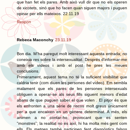
que han fet els pares. Amb això vull dir que no els operen
de xicotets, sinó que ho facen quan siguen majors i puguen
opinar per ells mateixos. 22.11.19
Respon
Rebeca Maconchy
23.11.19
Bon dia. M’ha paregut molt interessant aquesta entrada; no
coneixia res sobre la intersexualitat. Després d’informar-me
amb els vídeos i amb el post he pres les meues
conclusions.
Primerament, aquest tema no té la suficient visibilitat que
caldria tenir (com diuen les persones del vídeo). Em sembla
malament que els pares de les persones intersexuals
obliguen a operar-se als seus fills siguent menors d’edat
abans de que puguen saber el que volen . El pitjor és que
els enfronten a una sèrie de riscos molt greus únicament
per a que encaixen en un gènere determinat. A més, els
animen a no contar-ho, provocant que es senten
“monstres”; la realitat no és així, hi ha molta més gent com
ells. Els metges també participen fent diagnòstics falsos