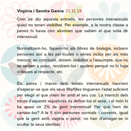
Virginia i Sandra Garcia
21.11.19
Com bé diu aquesta entrada, les persones intersexuals
quasi no tenen visibilitat. Per exemple, a la nostra classe a
penes hi havia cinc alumnes que sabien el que volia dir
intersexual.
Normalitzem-ho, fiquem-ho als llibres de biologia, incloem
persones així a les pel·lícules o sèries inclús per als més
menuts; en conclusió, donem visibilitat a l’assumpte, que no
se senten a soles, recolzem-los i ajudem perquè no hi haja
crítiques al respecte, etc.
Els pares i mares dels bebés intersexuals hauríem
d’esperar-se que els seus fills/filles tingueren l’edat suficient
per elegir el que volen fer amb el seu cos. La intenció dels
tutors d'aquests xiquets/es és definir-los el sexe, i al món hi
ha quasi un 2% de gent intersexual! Per què hem de
canviar-los? A la fi són persones normals i corrents, igual
que la gent amb vagina o penis, no han d’amagar-se ni
ocultar la seua identitat.