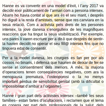
Hanne es va convertir en una model d'èxit, i l’any 2017 va
decidir eixir públicament de l’armari com a persona intersex.
Abans ho havia contat al que ara és el seu marit, i després
ho digué a la resta d’amistats, sense que res canviara en la
seua relació. Com a activista pels drets de les persones
intersex, la jove danesa s’enorgulleix de les magnífiques
reaccions que ha tingut la seua visibilització. Per exemple,
uns pares li varen escriure per a dir-li que després de sentir-
la havien decidit no operar el seu fill@ intersex fins que no
tinguera edat de consentir.
Per a la model danesa, les cirurgies es fan per por als
cossos no binaris, i defensa que haurien de deixar de fer-se
sense el consentiment dels menors. A més, la majoria
d’operacions tenen conseqüències negatives, com ara la
menopausa prematura, l’osteoporosi o la no menys
important pèrdua de sensibilitat genital (amb la dificultat o
impossibilitat d’arribar a l’orgasme).
Hanne i gran part dels activistes intersex –també les seus
famílies– estan fartes d’ocultacions, i reclamen que el tema
es conega per part dels professionals de la salut, dels