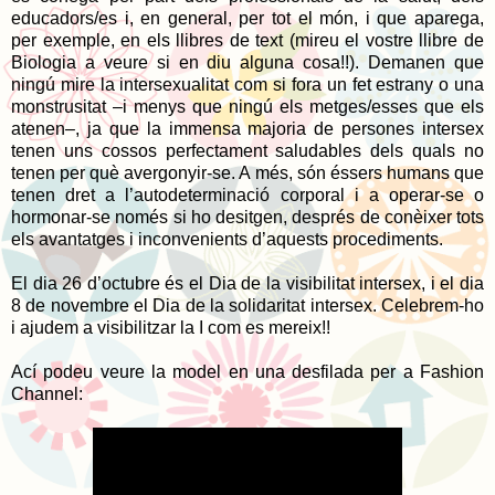
educadors/es i, en general, per tot el món, i que aparega,
per exemple, en els llibres de text (mireu el vostre llibre de
Biologia a veure si en diu alguna cosa!!). Demanen que
ningú mire la intersexualitat com si fora un fet estrany o una
monstrusitat –i menys que ningú els metges/esses que els
atenen–, ja que la immensa majoria de persones intersex
tenen uns cossos perfectament saludables dels quals no
tenen per què avergonyir-se. A més, són éssers humans que
tenen dret a l’autodeterminació corporal i a operar-se o
hormonar-se només si ho desitgen, després de conèixer tots
els avantatges i inconvenients d’aquests procediments.
El dia 26 d’octubre és el Dia de la visibilitat intersex, i el dia
8 de novembre el Dia de la solidaritat intersex. Celebrem-ho
i ajudem a visibilitzar la I com es mereix!!
Ací podeu veure la model en una desfilada per a Fashion
Channel: