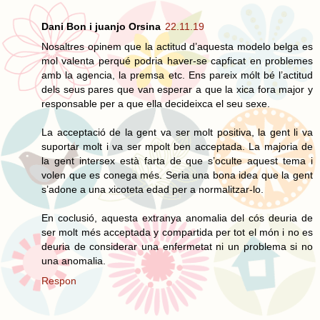
Dani Bon i juanjo Orsina
22.11.19
Nosaltres opinem que la actitud d’aquesta modelo belga es
mol valenta perqué podria haver-se capficat en problemes
amb la agencia, la premsa etc. Ens pareix mólt bé l’actitud
dels seus pares que van esperar a que la xica fora major y
responsable per a que ella decideixca el seu sexe.
La acceptació de la gent va ser molt positiva, la gent li va
suportar molt i va ser mpolt ben acceptada. La majoria de
la gent intersex està farta de que s’oculte aquest tema i
volen que es conega més. Seria una bona idea que la gent
s’adone a una xicoteta edad per a normalitzar-lo.
En coclusió, aquesta extranya anomalia del cós deuria de
ser molt més acceptada y compartida per tot el món i no es
deuria de considerar una enfermetat ni un problema si no
una anomalia.
Respon