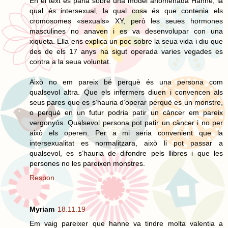
En el text es parla sobre una model anomenada Hanne, la
qual és intersexual, la qual cosa és que contenia els
cromosomes «sexuals» XY, però les seues hormones
masculines no anaven i es va desenvolupar con una
xiqueta. Ella ens explica un poc sobre la seua vida i diu que
des de els 17 anys ha sigut operada varies vegades es
contra a la seua voluntat.
Això no em pareix bé perquè és una persona com
qualsevol altra. Que els infermers diuen i convencen als
seus pares que es s’hauria d’operar perquè es un monstre,
o perquè en un futur podria patir un càncer em pareix
vergonyós. Qualsevol persona pot patir un càncer i no per
això els operen. Per a mi seria convenient que la
intersexualitat es normalitzara, això li pot passar a
qualsevol, es s’hauria de difondre pels llibres i que les
persones no les pareixen monstres.
Respon
Myriam
18.11.19
Em vaig pareixer que hanne va tindre molta valentia a