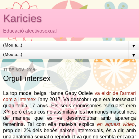
Karicies
Educació afectivosexual
▼
▼
17 DE NOV. 2019
Orgull intersex
La top model belga Hanne Gaby Odiele
va eixir de l'armari
com a intersex
l'any 2017. Va descobrir que era intersexual
quan tenia 17 anys. Els seus cromosomes “sexuals” eren
XY, però el seu cos no assimilava les hormones masculines,
de manera que es va desenvolupar amb aparença
femenina. Tal com ella mateixa explica
en aquest vídeo
,
prop del 2% dels bebés naixen intersexuals, és a dir, amb
una anatomia sexual o reproductiva que no sembla encaixar