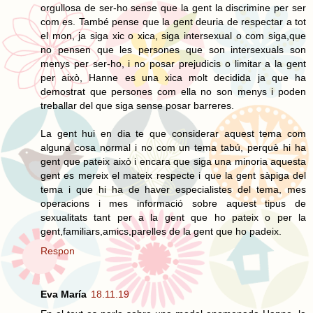
orgullosa de ser-ho sense que la gent la discrimine per ser
com es. També pense que la gent deuria de respectar a tot
el mon, ja siga xic o xica, siga intersexual o com siga,que
no pensen que les persones que son intersexuals son
menys per ser-ho, i no posar prejudicis o limitar a la gent
per això, Hanne es una xica molt decidida ja que ha
demostrat que persones com ella no son menys i poden
treballar del que siga sense posar barreres.
La gent hui en dia te que considerar aquest tema com
alguna cosa normal i no com un tema tabú, perquè hi ha
gent que pateix això i encara que siga una minoria aquesta
gent es mereix el mateix respecte i que la gent sàpiga del
tema i que hi ha de haver especialistes del tema, mes
operacions i mes informació sobre aquest tipus de
sexualitats tant per a la gent que ho pateix o per la
gent,familiars,amics,parelles de la gent que ho padeix.
Respon
Eva María
18.11.19