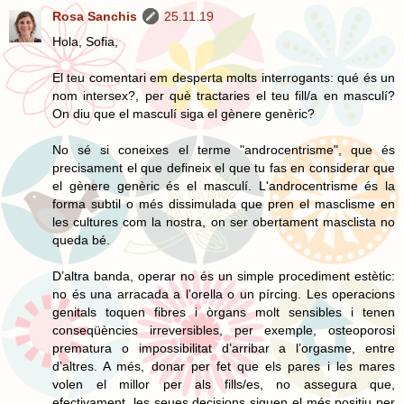
Rosa Sanchis
25.11.19
Hola, Sofia,
El teu comentari em desperta molts interrogants: qué és un
nom intersex?, per què tractaries el teu fill/a en masculí?
On diu que el masculí siga el gènere genèric?
No sé si coneixes el terme "androcentrisme", que és
precisament el que defineix el que tu fas en considerar que
el gènere genèric és el masculí. L'androcentrisme és la
forma subtil o més dissimulada que pren el masclisme en
les cultures com la nostra, on ser obertament masclista no
queda bé.
D’altra banda, operar no és un simple procediment estètic:
no és una arracada a l’orella o un pírcing. Les operacions
genitals toquen fibres i òrgans molt sensibles i tenen
conseqüències irreversibles, per exemple, osteoporosi
prematura o impossibilitat d’arribar a l’orgasme, entre
d’altres. A més, donar per fet que els pares i les mares
volen el millor per als fills/es, no assegura que,
efectivament, les seues decisions siguen el més positiu per