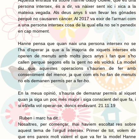
Aquesta entrada va sobre Hanne Gaby Odiele, que és una
persona intersex, és a dir, va nàixer sent xic i xica a la
mateixa vegada. Als deus anys li van llevar les gònades
perquè no causaren càncer. Al 2017 va eixir de l’armari com
a una persona intersex cosa de la qual ella no se’n penedix
en cap moment.
Hanne pensa que quan naix una persona intersex no se
l’ha d’operar ja que a la majoria de xiquets intersex els
operen de menuts amb molts pocs anys i fan que s’ho
callen perquè segons ells la gent no els voldrà. La model
diu que aquestes operacions s’haurien de fer amb
consentiment del menor, ja que com els ho fan de menuts
no els demanen permís per a fer-ho.
En la meua opinió, s’hauria de demanar permís al xiquet
quan ja siga un poc més major i siga conscient del que fa, i
si ell/ella vol operar-se, doncs endavant. 21.11.19
Ruben i marc ha dit...
Nosaltres, per començar, mai havíem escoltat res sobre
aquest tema de l’orgull intersex. Primer de tot, volem dir
que ens pareix molt valent el que va fer la model Hanne