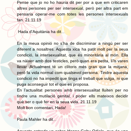
Pense que jo no ho hauria dit per por a que em criticaren
altres persones per ser intersexual, però per altra part em
pensaria operar-me com totes les persones intersexuals
fan. 21.11.19
Hada d'Aquitània ha dit...
En la meua opinió no s’ha de discriminar a ningú per ser
diferent a nosaltres. Aquesta xica ha patit molt per la seua
condició, la intersexualitat, que és minoritària al món. Ella
va nàixer amb dos testicles, però quan era petita, li’ls varen
llevar. Actualment té un clítoris més gran que la mitjana,
però fa vida normal com qualsevol persona. Tindre aquesta
condició no ha impedit que tinga el treball que vulga, ni que
puga aconseguir tot el que es proposa.
En l’actualitat persones amb intersexualitat lluiten per no
tindre una mutilació genital, i poder ells mateixos decidir
què ser o què fer en la seua vida. 21.11.19
Molt bon comentari, Hada!
Paula Mahler ha dit...