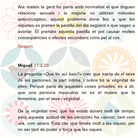
Ara mateix la gent ho parla amb normalitat el que tinguen
relacions sexuals i la majoria no utilitzen mètodes
anticonceptius, aquest problema dona lloc a que les
xiquetes es prenen la pastilla del dia següent o que vagen a
avortar. El prendre aquesta pastilla et pot causar moltes
conseqüències o efectes secundaris roïns pel al cos.
Respon
Miguel
17.1.20
La pregunta «Que tin ací baix?» crec que tracta de el sexe
de les persones, la part intima, i sobre tot la virginitat de
elles. Perquè parla de aquestes coses privades, es a dir,
que una persona masculina no es el mateix que la
femenina, per el sexe i virginitat.
De la virginitat crec que ha existit durant molt de temps,
però aquesta actitud de les persones ha canviat, tant com
ara, com abans. Esta clar que fendis molt a les xiques, per
no ser tant de poder o força que les xiques.