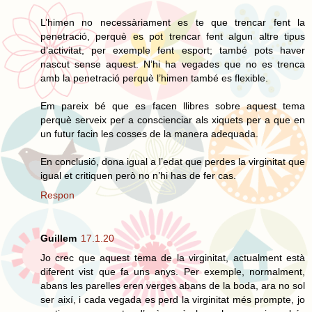
L’himen no necessàriament es te que trencar fent la
penetració, perquè es pot trencar fent algun altre tipus
d’activitat, per exemple fent esport; també pots haver
nascut sense aquest. N’hi ha vegades que no es trenca
amb la penetració perquè l’himen també es flexible.
Em pareix bé que es facen llibres sobre aquest tema
perquè serveix per a conscienciar als xiquets per a que en
un futur facin les cosses de la manera adequada.
En conclusió, dona igual a l’edat que perdes la virginitat que
igual et critiquen però no n’hi has de fer cas.
Respon
Guillem
17.1.20
Jo crec que aquest tema de la virginitat, actualment està
diferent vist que fa uns anys. Per exemple, normalment,
abans les parelles eren verges abans de la boda, ara no sol
ser així, i cada vegada es perd la virginitat més prompte, jo