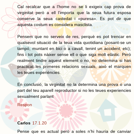
Cal recalcar que a l’home no se li exigeix cap prova de
virginitat però a ell l’importa que la seua futura esposa
conserve la seua castedat i «puresa». Es pot dir que
aquesta costum es considera masclista.
Pensem que no serveix de res, perquè es pot trencar en
qualsevol situació de la teua vida quotidiana (posant-se un
tampó, muntant en bici o a cavall, tenint un accident, etc);
fins i tot pots nàixer sense ell o que siga molt elàstic. Però
realment tindre aquest element o no, no determina si has
practicat les primeres relacions sexuals, això el marquen
les teues experiències.
En conclusió, la virginitat no la determina una prova o una
part del teu aparell reproductor si no les teues experiencies
sexualment parlant
Respon
Carlos
17.1.20
Pense que es actual però a soles n’hi hauria de canviar