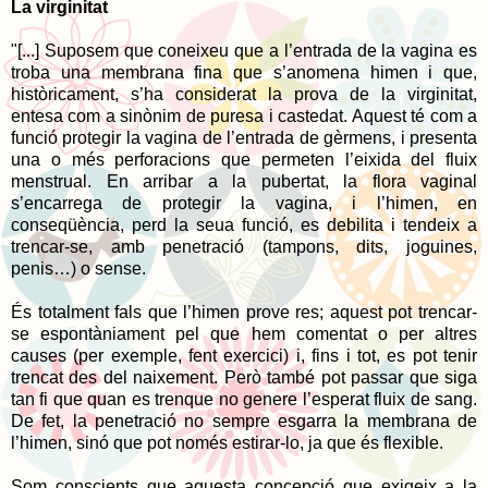
La virginitat
"[...] Suposem que coneixeu que a l’entrada de la vagina es
troba una membrana fina que s’anomena himen i que,
històricament, s’ha considerat la prova de la virginitat,
entesa com a sinònim de puresa i castedat. Aquest té com a
funció protegir la vagina de l’entrada de gèrmens, i presenta
una o més perforacions que permeten l’eixida del fluix
menstrual. En arribar a la pubertat, la flora vaginal
s’encarrega de protegir la vagina, i l’himen, en
conseqüència, perd la seua funció, es debilita i tendeix a
trencar-se, amb penetració (tampons, dits, joguines,
penis…) o sense.
És totalment fals que l’himen prove res; aquest pot trencar-
se espontàniament pel que hem comentat o per altres
causes (per exemple, fent exercici) i, fins i tot, es pot tenir
trencat des del naixement. Però també pot passar que siga
tan fi que quan es trenque no genere l’esperat fluix de sang.
De fet, la penetració no sempre esgarra la membrana de
l’himen, sinó que pot només estirar-lo, ja que és flexible.
Som conscients que aquesta concepció que exigeix a la