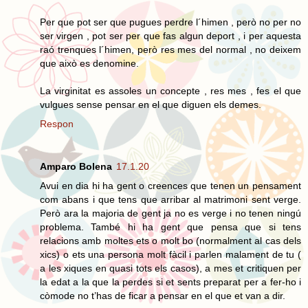
Per que pot ser que pugues perdre l´himen , però no per no
ser virgen , pot ser per que fas algun deport , i per aquesta
raó trenques l´himen, però res mes del normal , no deixem
que això es denomine.
La virginitat es assoles un concepte , res mes , fes el que
vulgues sense pensar en el que diguen els demes.
Respon
Amparo Bolena
17.1.20
Avui en dia hi ha gent o creences que tenen un pensament
com abans i que tens que arribar al matrimoni sent verge.
Però ara la majoria de gent ja no es verge i no tenen ningú
problema. També hi ha gent que pensa que si tens
relacions amb moltes ets o molt bo (normalment al cas dels
xics) o ets una persona molt fàcil i parlen malament de tu (
a les xiques en quasi tots els casos), a mes et critiquen per
la edat a la que la perdes si et sents preparat per a fer-ho i
còmode no t’has de ficar a pensar en el que et van a dir.