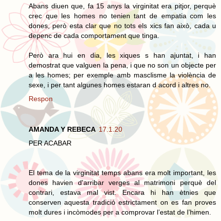
Abans diuen que, fa 15 anys la virginitat era pitjor, perquè
crec que les homes no tenien tant de empatia com les
dones, però esta clar que no tots els xics fan això, cada u
depenc de cada comportament que tinga.
Però ara hui en dia, les xiques s han ajuntat, i han
demostrat que valguen la pena, i que no son un objecte per
a les homes; per exemple amb masclisme la violència de
sexe, i per tant algunes homes estaran d acord i altres no.
Respon
AMANDA Y REBECA
17.1.20
PER ACABAR
El tema de la virginitat temps abans era molt important, les
dones havien d'arribar verges al matrimoni perquè del
contrari, estava mal vist. Encara hi han ètnies que
conserven aquesta tradició estrictament on es fan proves
molt dures i incòmodes per a comprovar l’estat de l’himen.