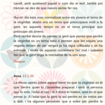
cavall, amb qualsevol joguet o com diu el text ,també pot
trencar-se des de que naixes sense fer res.
Hui en dia esta mes normalitzat entre els jóvens el tema de
la virginitat, abans era un tema que preocupava molt a la
gent, en aquests temps no es el tema principal que
preocupe als jóvens.
Però també deuria de canviar la gent que pensa que perdre
la virginitat es un tema tabú o pensen que les xiques una
vegada deixen de ser verges ja ha sigut utilitzada o se ha
estrenat, i molts de aquests comentaris fan mal i sobretot
fan que la gent tinga la mentalitat de fa uns anys.
Respon
Aroa
13.1.20
La meua opinió sobre aquest tema es que la virginitat es té
que perdre quan tu t’assentes preparat i amb la persona
que tu vols, l’edat al cap i al fi dona el mateix, això és el que
pense jo. A l’edat que la gent la sol perdre es de tretze per
a dalt, i ha algunes persones que a soles per perdre la