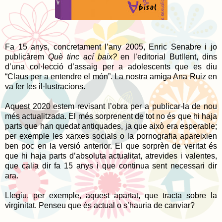
Fa 15 anys, concretament l’any 2005, Enric Senabre i jo
publicàrem
Què tinc ací baix?
en l’editorial Butllent, dins
d’una col·lecció d’assaig per a adolescents que es diu
“Claus per a entendre el món”. La nostra amiga Ana Ruiz en
va fer les il·lustracions.
Aquest 2020 estem revisant l’obra per a publicar-la de nou
més actualitzada. El més sorprenent de tot no és que hi haja
parts que han quedat antiquades, ja que això era esperable;
per exemple les xarxes socials o la pornografia apareixien
ben poc en la versió anterior. El que sorprèn de veritat és
que hi haja parts d’absoluta actualitat, atrevides i valentes,
que calia dir fa 15 anys i que continua sent necessari dir
ara.
Llegiu, per exemple, aquest apartat, que tracta sobre la
virginitat. Penseu que és actual o s’hauria de canviar?