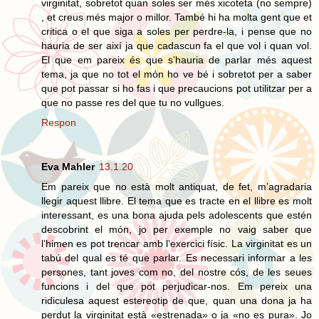
virginitat, sobretot quan soles ser més xicoteta (no sempre)
, et creus més major o millor. També hi ha molta gent que et
critica o el que siga a soles per perdre-la, i pense que no
hauria de ser així ja que cadascun fa el que vol i quan vol.
El que em pareix és que s’hauria de parlar més aquest
tema, ja que no tot el món ho ve bé i sobretot per a saber
que pot passar si ho fas i que precaucions pot utilitzar per a
que no passe res del que tu no vullgues.
Respon
Eva Mahler
13.1.20
Em pareix que no està molt antiquat, de fet, m’agradaria
llegir aquest llibre. El tema que es tracte en el llibre es molt
interessant, es una bona ajuda pels adolescents que estén
descobrint el món, jo per exemple no vaig saber que
l’himen es pot trencar amb l’exercici físic. La virginitat es un
tabú del qual es té que parlar. Es necessari informar a les
persones, tant joves com no, del nostre cós, de les seues
funcions i del que pot perjudicar-nos. Em pereix una
ridiculesa aquest estereotip de que, quan una dona ja ha
perdut la virginitat està «estrenada» o ja «no es pura». Jo