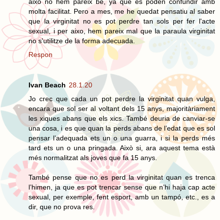
aixo no hem pareix be, ya que es poden confundir amb
molta facilitat. Pero a mes, me he quedat pensatiu al saber
que la virginitat no es pot perdre tan sols per fer l'acte
sexual, i per aixo, hem pareix mal que la paraula virginitat
no s'utilitze de la forma adecuada.
Respon
Ivan Beach
28.1.20
Jo crec que cada un pot perdre la virginitat quan vulga,
encara que sol ser al voltant dels 15 anys, majoritàriament
les xiques abans que els xics. També deuria de canviar-se
una cosa, i es que quan la perds abans de l’edat que es sol
pensar l’adequada ets un o una guarra, i si la perds més
tard ets un o una pringada. Això si, ara aquest tema està
més normalitzat als joves que fa 15 anys.
També pense que no es perd la virginitat quan es trenca
l’himen, ja que es pot trencar sense que n’hi haja cap acte
sexual, per exemple, fent esport, amb un tampó, etc., es a
dir, que no prova res.