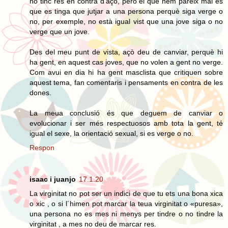
no tinc res en contra d’açò, però el que hem pareix mal és
que es tinga que jutjar a una persona perquè siga verge o
no, per exemple, no està igual vist que una jove siga o no
verge que un jove.
Des del meu punt de vista, açò deu de canviar, perquè hi
ha gent, en aquest cas joves, que no volen a gent no verge.
Com avui en dia hi ha gent masclista que critiquen sobre
aquest tema, fan comentaris i pensaments en contra de les
dones.
La meua conclusió és que deguem de canviar o
evolucionar i ser més respectuosos amb tota la gent, té
igual el sexe, la orientació sexual, si es verge o no.
Respon
isaac i juanjo
17.1.20
La virginitat no pot ser un indici de que tu ets una bona xica
o xic , o si l´himen pot marcar la teua virginitat o «puresa»,
una persona no es mes ni menys per tindre o no tindre la
virginitat , a mes no deu de marcar res.