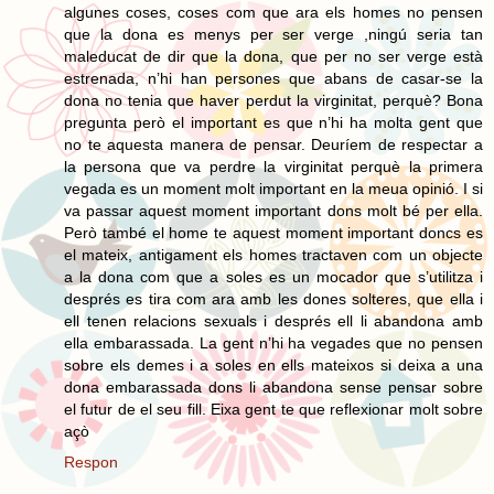
algunes coses, coses com que ara els homes no pensen
que la dona es menys per ser verge ,ningú seria tan
maleducat de dir que la dona, que per no ser verge està
estrenada, n’hi han persones que abans de casar-se la
dona no tenia que haver perdut la virginitat, perquè? Bona
pregunta però el important es que n’hi ha molta gent que
no te aquesta manera de pensar. Deuríem de respectar a
la persona que va perdre la virginitat perquè la primera
vegada es un moment molt important en la meua opinió. I si
va passar aquest moment important dons molt bé per ella.
Però també el home te aquest moment important doncs es
el mateix, antigament els homes tractaven com un objecte
a la dona com que a soles es un mocador que s’utilitza i
després es tira com ara amb les dones solteres, que ella i
ell tenen relacions sexuals i després ell li abandona amb
ella embarassada. La gent n’hi ha vegades que no pensen
sobre els demes i a soles en ells mateixos si deixa a una
dona embarassada dons li abandona sense pensar sobre
el futur de el seu fill. Eixa gent te que reflexionar molt sobre
açò
Respon