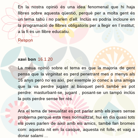
En la nostra opinió és una idea fenomenal que hi haja
llibres sobre aquesta qüestió, perquè per a molta gent és
un tema tabú i no parlen d’ell. Inclús es podria incloure en
la programació de llibres obligatoris per a llegir en l´institut;
a la fi és un llibre educatiu.
Respon
xavi bon
16.1.20
La meua opinió sobre el tema es que la majoria de gent
pensa que la virginitat es perd penetrant mes o menys als
16 anys però no es així, per exemple jo conec a una amiga
que la va perdre jugant al basquet però també es pot
perdre: masturbant-se, jugant , posant-se un tampó inclús
la pots perdre sense fer rés.
Ara el tema de sexualitat es pot parlar amb els joves sense
problema perquè esta mes normalitzat, hui en dia quasi tots
els joves parlen de això amb els amics, també fan bromes
com: aquesta nit em la casque, aquesta nit folle, et vaig a
donar salami ...