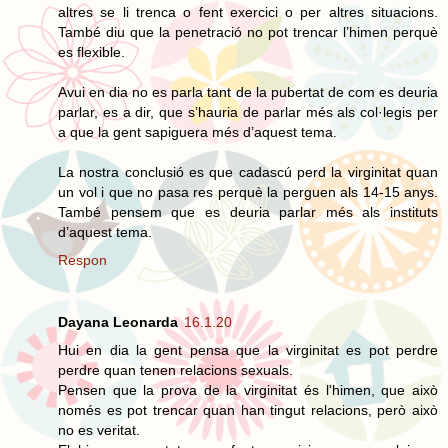
altres se li trenca o fent exercici o per altres situacions.
També diu que la penetració no pot trencar l’himen perquè
es flexible.
Avui en dia no es parla tant de la pubertat de com es deuria
parlar, es a dir, que s’hauria de parlar més als col·legis per
a que la gent sapiguera més d’aquest tema.
La nostra conclusió es que cadascú perd la virginitat quan
un vol i que no pasa res perquè la perguen als 14-15 anys.
També pensem que es deuria parlar més als instituts
d’aquest tema.
Respon
Dayana Leonarda
16.1.20
Hui en dia la gent pensa que la virginitat es pot perdre
perdre quan tenen relacions sexuals.
Pensen que la prova de la virginitat és l'himen, que això
només es pot trencar quan han tingut relacions, però això
no es veritat.