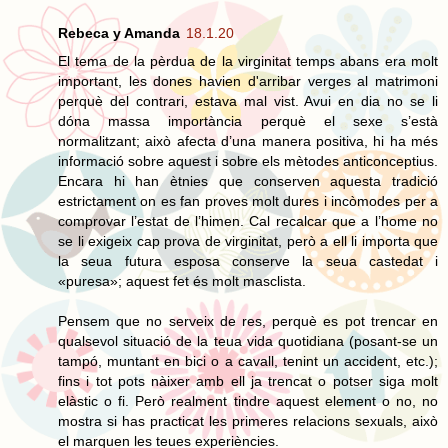
Rebeca y Amanda
18.1.20
El tema de la pèrdua de la virginitat temps abans era molt
important, les dones havien d'arribar verges al matrimoni
perquè del contrari, estava mal vist. Avui en dia no se li
dóna massa importància perquè el sexe s’està
normalitzant; això afecta d’una manera positiva, hi ha més
informació sobre aquest i sobre els mètodes anticonceptius.
Encara hi han ètnies que conserven aquesta tradició
estrictament on es fan proves molt dures i incòmodes per a
comprovar l’estat de l’himen. Cal recalcar que a l’home no
se li exigeix cap prova de virginitat, però a ell li importa que
la seua futura esposa conserve la seua castedat i
«puresa»; aquest fet és molt masclista.
Pensem que no serveix de res, perquè es pot trencar en
qualsevol situació de la teua vida quotidiana (posant-se un
tampó, muntant en bici o a cavall, tenint un accident, etc.);
fins i tot pots nàixer amb ell ja trencat o potser siga molt
elàstic o fi. Però realment tindre aquest element o no, no
mostra si has practicat les primeres relacions sexuals, això
el marquen les teues experiències.