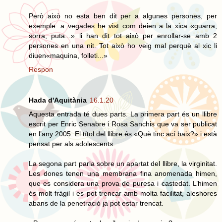
Però això no esta ben dit per a algunes persones, per
exemple: a vegades he vist com deien a la xica «guarra,
sorra, puta...» li han dit tot això per enrollar-se amb 2
persones en una nit. Tot això ho veig mal perquè al xic li
diuen«maquina, folleti...»
Respon
Hada d'Aquitània
16.1.20
Aquesta entrada té dues parts. La primera part és un llibre
escrit per Enric Senabre i Rosa Sanchis que va ser publicat
en l’any 2005. El títol del llibre és «Què tinc ací baix?» i està
pensat per als adolescents.
La segona part parla sobre un apartat del llibre, la virginitat.
Les dones tenen una membrana fina anomenada himen,
que es considera una prova de puresa i castedat. L’himen
és molt fràgil i es pot trencar amb molta facilitat, aleshores
abans de la penetració ja pot estar trencat.