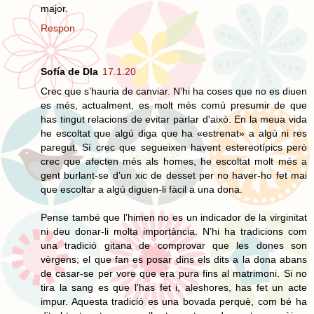
major.
Respon
Sofía de DIa
17.1.20
Crec que s’hauria de canviar. N’hi ha coses que no es diuen
es més, actualment, es molt més comú presumir de que
has tingut relacions de evitar parlar d'això. En la meua vida
he escoltat que algú diga que ha «estrenat» a algú ni res
paregut. Sí crec que segueixen havent estereotípics però
crec que afecten més als homes, he escoltat molt més a
gent burlant-se d’un xic de desset per no haver-ho fet mai
que escoltar a algú diguen-li fàcil a una dona.
Pense també que l’himen no es un indicador de la virginitat
ni deu donar-li molta importància. N’hi ha tradicions com
una tradició gitana de comprovar que les dones son
vèrgens; el que fan es posar dins els dits a la dona abans
de casar-se per vore que era pura fins al matrimoni. Si no
tira la sang es que l’has fet i, aleshores, has fet un acte
impur. Aquesta tradició es una bovada perquè, com bé ha