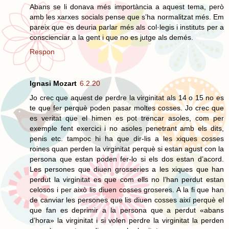
Abans se li donava més importància a aquest tema, però
amb les xarxes socials pense que s’ha normalitzat més. Em
pareix que es deuria parlar més als col·legis i instituts per a
conscienciar a la gent i que no es jutge als demés.
Respon
Ignasi Mozart
6.2.20
Jo crec que aquest de perdre la virginitat als 14 o 15 no es
te que fer perquè poden pasar moltes cosses. Jo crec que
es veritat que el himen es pot trencar asoles, com per
exemple fent exercici i no asoles penetrant amb els dits,
penis etc. tampoc hi ha que dir-lis a les xiques cosses
roines quan perden la virginitat perquè si estan agust con la
persona que estan poden fer-lo si els dos estan d’acord.
Les persones que diuen grosseries a les xiques que han
perdut la virginitat es que com ells no l’han perdut estan
celosos i per això lis diuen cosses groseres. A la fi que han
de canviar les persones que lis diuen cosses així perquè el
que fan es deprimir a la persona que a perdut «abans
d’hora» la virginitat i si volen perdre la virginitat la perden