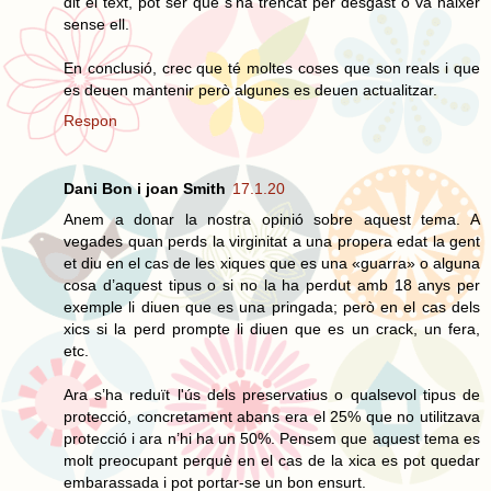
dit el text, pot ser que s’ha trencat per desgast o va nàixer
sense ell.
En conclusió, crec que té moltes coses que son reals i que
es deuen mantenir però algunes es deuen actualitzar.
Respon
Dani Bon i joan Smith
17.1.20
Anem a donar la nostra opinió sobre aquest tema. A
vegades quan perds la virginitat a una propera edat la gent
et diu en el cas de les xiques que es una «guarra» o alguna
cosa d’aquest tipus o si no la ha perdut amb 18 anys per
exemple li diuen que es una pringada; però en el cas dels
xics si la perd prompte li diuen que es un crack, un fera,
etc.
Ara s’ha reduït l'ús dels preservatius o qualsevol tipus de
protecció, concretament abans era el 25% que no utilitzava
protecció i ara n’hi ha un 50%. Pensem que aquest tema es
molt preocupant perquè en el cas de la xica es pot quedar
embarassada i pot portar-se un bon ensurt.