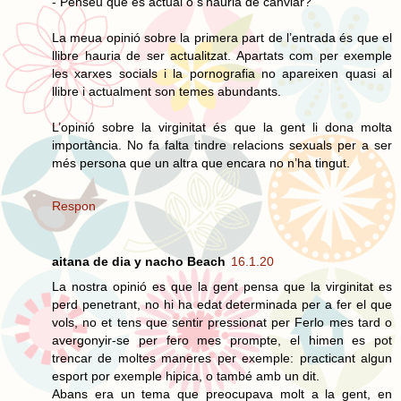
- Penseu que és actual o s’hauria de canviar?
La meua opinió sobre la primera part de l’entrada és que el
llibre hauria de ser actualitzat. Apartats com per exemple
les xarxes socials i la pornografia no apareixen quasi al
llibre i actualment son temes abundants.
L’opinió sobre la virginitat és que la gent li dona molta
importància. No fa falta tindre relacions sexuals per a ser
més persona que un altra que encara no n’ha tingut.
Respon
aitana de dia y nacho Beach
16.1.20
La nostra opinió es que la gent pensa que la virginitat es
perd penetrant, no hi ha edat determinada per a fer el que
vols, no et tens que sentir pressionat per Ferlo mes tard o
avergonyir-se per fero mes prompte, el himen es pot
trencar de moltes maneres per exemple: practicant algun
esport por exemple hipica, o també amb un dit.
Abans era un tema que preocupava molt a la gent, en