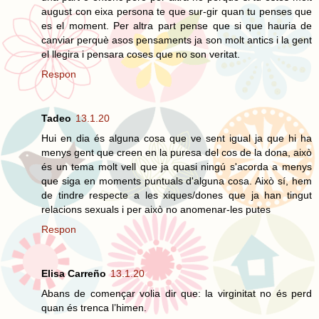
august con eixa persona te que sur-gir quan tu penses que
es el moment. Per altra part pense que si que hauria de
canviar perquè asos pensaments ja son molt antics i la gent
el llegira i pensara coses que no son veritat.
Respon
Tadeo
13.1.20
Hui en dia és alguna cosa que ve sent igual ja que hi ha
menys gent que creen en la puresa del cos de la dona, això
és un tema molt vell que ja quasi ningú s'acorda a menys
que siga en moments puntuals d'alguna cosa. Això sí, hem
de tindre respecte a les xiques/dones que ja han tingut
relacions sexuals i per això no anomenar-les putes
Respon
Elisa Carreño
13.1.20
Abans de començar volia dir que: la virginitat no és perd
quan és trenca l’himen.