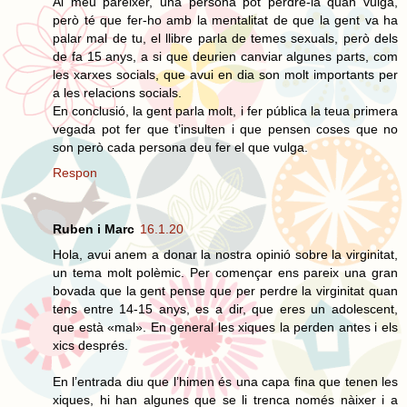
Al meu paréixer, una persona pot perdre-la quan vuiga,
però té que fer-ho amb la mentalitat de que la gent va ha
palar mal de tu, el llibre parla de temes sexuals, però dels
de fa 15 anys, a si que deurien canviar algunes parts, com
les xarxes socials, que avui en dia son molt importants per
a les relacions socials.
En conclusió, la gent parla molt, i fer pública la teua primera
vegada pot fer que t’insulten i que pensen coses que no
son però cada persona deu fer el que vulga.
Respon
Ruben i Marc
16.1.20
Hola, avui anem a donar la nostra opinió sobre la virginitat,
un tema molt polèmic. Per començar ens pareix una gran
bovada que la gent pense que per perdre la virginitat quan
tens entre 14-15 anys, es a dir, que eres un adolescent,
que està «mal». En general les xiques la perden antes i els
xics després.
En l’entrada diu que l’himen és una capa fina que tenen les
xiques, hi han algunes que se li trenca només nàixer i a