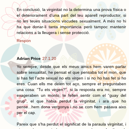
En conclusió, la virginitat no la determina una prova física o
el deteriorament d’una part del teu aparell reproductor, si
no les teues situacions viscudes sexualment. A més no hi
ha que donar-li tanta importància però tampoc mantenir
relacions a la lleugera i sense protecció.
Respon
Adrian Price
27.1.20
Yo sempre, desde que els meus amics hem varen parlar
sobre sexualitat, he pensat el que pensaba tot el mon, que
si has fet l'acte sexual no ets virgen i si no ho has fet si ho
eres. Cuan ells me deien tot aço, sempre et preguntaben
una cosa: “Tu ets virgen?”, si la resposta era no, sempre
exageraben un monto, te fellen sentir com el “guay del
grup”, el que habia perdut la virginitat, i ara que ho
pense...hem dona vergonya i no se com hem pasava aixo
per el cap.
Pareix que s'ha perdut el significat de la paraula virginitat, i