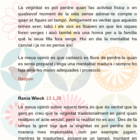
La virginitat es pot perdre quan fas activitat física o en
qualsevol moment de la vida sense adonar-te compte o
quan et fiques un tampó. Antigament es veritat que aquests
temes eren tabú i els xics es fixaven en que les xiques
foren verges i això també era una honra per a la família
què la seua filla fora verge. Hui en dia la mentalitat ha
canviat i ja no es pensa així.
La meua opinió es que cadascú es lliure de perdre-la quan
es senta preparat i tinga una mentalitat madura i sempre ho
faja amb les mides adequades i protecció.
Respon
Rania Wieck
13.1.20
La meua opinió sobre aquest tema és que és veritat que la
gent es creu que la virginitat tradicionalment es perd quan
realitzes el acte sexual, però la realitat no es així. Des de fa
temps la gent sap que la virginitat es pot perdre de la
manera mes impensable, com per exemple: jugant,
mentres te masturbes, posant-se un tampó, muntant en