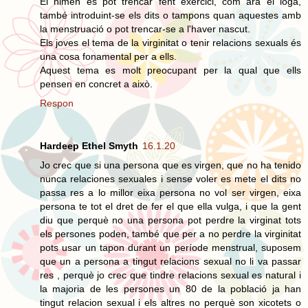
El himen es pot trencar fent exercici, com ara el ioga,
també introduint-se els dits o tampons quan aquestes amb
la menstruació o pot trencar-se a l'haver nascut.
Els joves el tema de la virginitat o tenir relacions sexuals és
una cosa fonamental per a ells.
Aquest tema es molt preocupant per la qual que ells
pensen en concret a això.
Respon
Hardeep Ethel Smyth
16.1.20
Jo crec que si una persona que es virgen, que no ha tenido
nunca relaciones sexuales i sense voler es mete el dits no
passa res a lo millor eixa persona no vol ser virgen, eixa
persona te tot el dret de fer el que ella vulga, i que la gent
diu que perquè no una persona pot perdre la virginat tots
els persones poden, també que per a no perdre la virginitat
pots usar un tapon durant un període menstrual, suposem
que un a persona a tingut relacions sexual no li va passar
res , perquè jo crec que tindre relacions sexual es natural i
la majoria de les persones un 80 de la població ja han
tingut relacion sexual i els altres no perquè son xicotets o