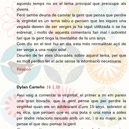
aquests temps no es el tema principal que preocupe als
jóvens.
Però també deuria de canviar la gent que pensa que perdre
la virginitat es un tema tabú o pensen que les xiques una
vegada deixen de ser verges ja ha sigut utilitzada o se ha
estrenat, i molts de aquests comentaris fan mal i sobretot
fan que la gent tinga la mentalitat de fa uns anys.
Com diu en el text hui en dia esta més normalitzat açó de
ser verge a una major edat.
Deurien de fer mes charrades sobre aquest tema, per que
es molt perillos fer el acte sense la informació necessaria.
Respon
Dylan Carreño
16.1.20
Avui vaig a comentar la virginitat, el primer a mi em pareix
una gran bovada, que la gent pense que per perdre la
virginitat quan ets un adolescent d’uns 15 anys, sobretot si
es xica, que pensen que es una puta o una roina a soles
per tindre relacions sexuals amb un xic, i si es major, ja ni
pense el que deu pensar la gent.