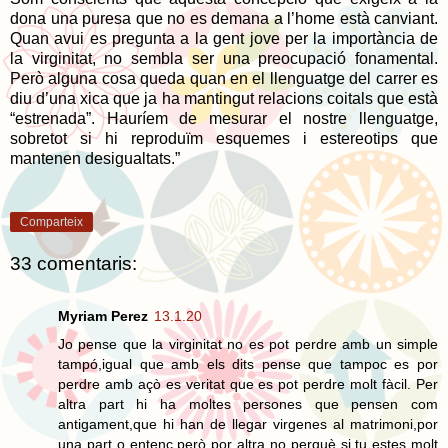
dona una puresa que no es demana a l’home està canviant.
Quan avui es pregunta a la gent jove per la importància de
la virginitat, no sembla ser una preocupació fonamental.
Però alguna cosa queda quan en el llenguatge del carrer es
diu d’una xica que ja ha mantingut relacions coitals que està
“estrenada”. Hauríem de mesurar el nostre llenguatge,
sobretot si hi reproduïm esquemes i estereotips que
mantenen desigualtats.”
Comparteix
33 comentaris:
Myriam Perez
13.1.20
Jo pense que la virginitat no es pot perdre amb un simple
tampó,igual que amb els dits pense que tampoc es por
perdre amb açò es veritat que es pot perdre molt fàcil. Per
altra part hi ha moltes persones que pensen com
antigament,que hi han de llegar virgenes al matrimoni,por
una part o entenc però por altra no perquè si tu estes molt