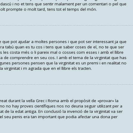
cadascú i no et tens que sentir malament per un comentari o pel que
molt prompte o molt tard, tens tot el temps del món.
re que pot ajudar a moltes persones i que pot ser interessant ja que
ora tabú quan es tu cos i tens que saber coses de el, no te que ser
 les costa més o li pareix mal o cosses com esses i amb el llibre
 de comprendre en seu cos. I amb el tema de la virginitat que has
unes persones pensen que la virginitat es un premi i en realitat no
 virginitat i m agrada que en el llibre els tracten.
 creat durant la vella Grec i Roma amb el propòsit de «provar» la
 no hay proves científiques nos no deuria seguir utilizant per a
 de la edat antiga. En conclusió la invenció de la virginitat va ser
l seu penis era tan important que podia afectar una dona per