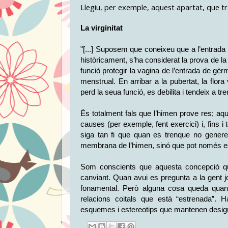
Llegiu, per exemple, aquest apartat, que tra
La virginitat
"[...] Suposem que coneixeu que a l’entrad
històricament, s’ha considerat la prova de l
funció protegir la vagina de l’entrada de gè
menstrual. En arribar a la pubertat, la flor
perd la seua funció, es debilita i tendeix a 
És totalment fals que l’himen prove res; aq
causes (per exemple, fent exercici) i, fins 
siga tan fi que quan es trenque no genere 
membrana de l’himen, sinó que pot només esti
Som conscients que aquesta concepció q
canviant. Quan avui es pregunta a la gent j
fonamental. Però alguna cosa queda quan 
relacions coitals que està “estrenada”. 
esquemes i estereotips que mantenen desigu