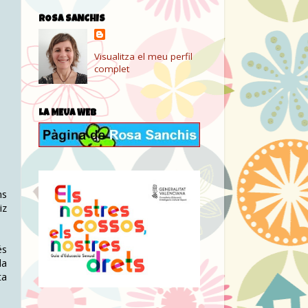
ROSA SANCHIS
Visualitza el meu perfil
complet
LA MEUA WEB
ns
iz
és
la
ta