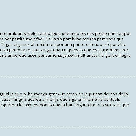
perdre amb un simple tampó,igual que amb els dits pense que tampoc
s pot perdre molt fàcil. Per altra part hi ha moltes persones que
legar virgenes al matrimoni,por una part o entenc però por altra
 eixa persona te que sur-gir quan tu penses que es el moment. Per
anviar perquè asos pensaments ja son molt antics i la gent el llegira
igual ja que hi ha menys gent que creen en la puresa del cos de la
ja quasi ningú s'acorda a menys que siga en moments puntuals
especte a les xiques/dones que ja han tingut relacions sexuals i per