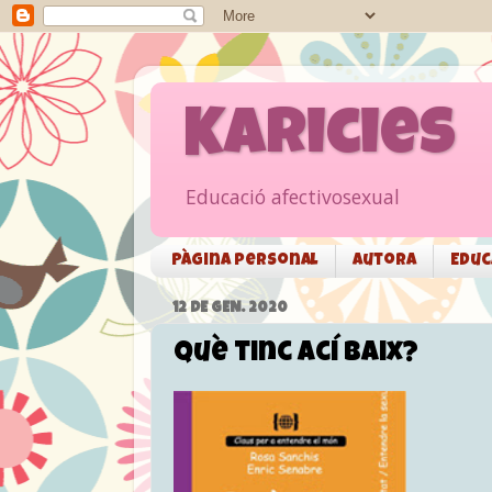
Karicies
Educació afectivosexual
Pàgina personal
Autora
Educ
12 DE GEN. 2020
Què tinc ací baix?