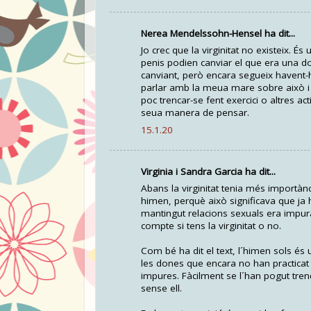
Nerea Mendelssohn-Hensel ha dit...
Jo crec que la virginitat no existeix. 
penis podien canviar el que era una don
canviant, però encara segueix havent-h
parlar amb la meua mare sobre això i 
poc trencar-se fent exercici o altres ac
seua manera de pensar.
15.1.20
Virginia i Sandra Garcia ha dit...
Abans la virginitat tenia més importà
himen, perquè això significava que ja
mantingut relacions sexuals era impura,
compte si tens la virginitat o no.
Com bé ha dit el text, l´himen sols és u
les dones que encara no han practicat 
impures. Fàcilment se l´han pogut tren
sense ell.