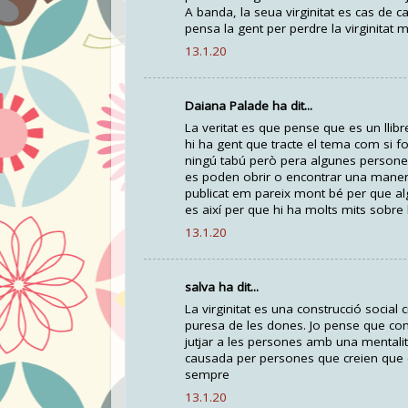
A banda, la seua virginitat es cas de 
pensa la gent per perdre la virginitat 
13.1.20
Daiana Palade ha dit...
La veritat es que pense que es un llib
hi ha gent que tracte el tema com si f
ningú tabú però pera algunes persones
es poden obrir o encontrar una manera
publicat em pareix mont bé per que alg
es així per que hi ha molts mits sobre la
13.1.20
salva ha dit...
La virginitat es una construcció social
puresa de les dones. Jo pense que como
jutjar a les persones amb una mentalitat
causada per persones que creien que e
sempre
13.1.20