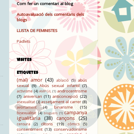
Com fer un comentari al blog
Autoavaluació dels comentaris dels
blogs
LLISTA DE FEMINISTES
Padlets
VISITES
ETIQUETES
(mal) amor
(43)
abús
ablació
(5)
sexual
(9)
Abús sexual infantil
(7)
androcentrisme
activisme
(4)
AMPGIL
(1)
(7)
aniversari
(11)
anticoncepció
(22)
assetjament al carrer
(8)
asexualitat
(3)
binarisme
(15)
avortament
(4)
campanya
bisexualitat
(4)
bloguers
(1)
igualitària
(38)
cançons
(25)
clítoris
(19)
censura
(2)
còmics
(5)
consentiment
(13)
conservadorisme