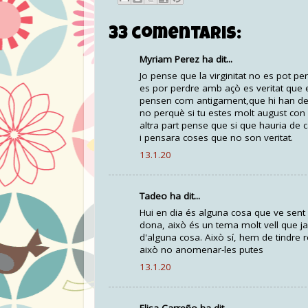
33 comentaris:
Myriam Perez ha dit...
Jo pense que la virginitat no es pot 
es por perdre amb açò es veritat que e
pensen com antigament,que hi han de l
no perquè si tu estes molt august con
altra part pense que si que hauria de c
i pensara coses que no son veritat.
13.1.20
Tadeo ha dit...
Hui en dia és alguna cosa que ve sent 
dona, això és un tema molt vell que 
d'alguna cosa. Això sí, hem de tindre r
això no anomenar-les putes
13.1.20
Elisa Carreño ha dit...