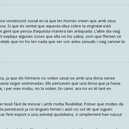
És una construcció social en la que les homes creien que amb seus
a. Si que és veritat que aquesta idea sobre la virginitat està
i gent que pensa d’aquesta manera tan antiquada. L’altre dia vaig
li expliqui algunes coses que ella no ho sabia, com que l’himen se
tivitats que no ho ten nada que ver con actes sexuals i vaig canviar la
ncia, ja que els hòmens no volien casar-se amb una dona sense
 havia segut «estrenada». Ells pensaven que una dona que ja havia
 i per eixe motiu, no la volien. En canvi, ara no es té tant en
n teixit fàcil de trencar i amb molta flexibilitat. Potser que moltes de
la penetració ja no tinguen himen i això no vol dir que siguen
car fent esport o una activitat quotidiana, o simplement han nascut