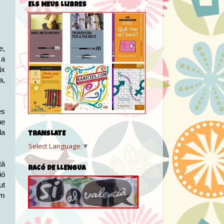
ELS MEUS LLIBRES
e,
 a
ix
a,
es
ue
la
TRANSLATE
Select Language
▼
tà
RACÓ DE LLENGUA
ió
ut
ïm