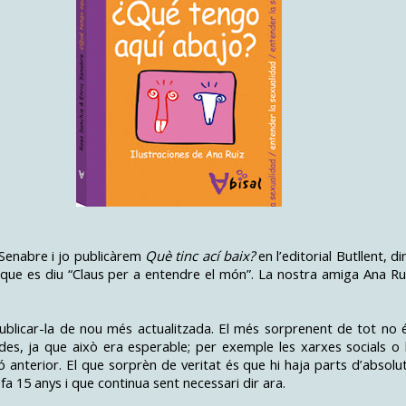
 Senabre i jo publicàrem
Què tinc ací baix?
en l’editorial Butllent, di
s que es diu “Claus per a entendre el món”. La nostra amiga Ana Ru
ublicar-la de nou més actualitzada. El més sorprenent de tot no 
es, ja que això era esperable; per exemple les xarxes socials o 
 anterior. El que sorprèn de veritat és que hi haja parts d’absolu
r fa 15 anys i que continua sent necessari dir ara.