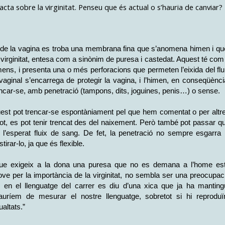
cta sobre la virginitat. Penseu que és actual o s’hauria de canviar?
a de la vagina es troba una membrana fina que s’anomena himen i qu
a virginitat, entesa com a sinònim de puresa i castedat. Aquest té com
rmens, i presenta una o més perforacions que permeten l’eixida del flu
a vaginal s’encarrega de protegir la vagina, i l’himen, en conseqüènci
trencar-se, amb penetració (tampons, dits, joguines, penis…) o sense.
uest pot trencar-se espontàniament pel que hem comentat o per altr
i tot, es pot tenir trencat des del naixement. Però també pot passar q
l’esperat fluix de sang. De fet, la penetració no sempre esgarra 
rar-lo, ja que és flexible.
ue exigeix a la dona una puresa que no es demana a l’home es
ove per la importància de la virginitat, no sembla ser una preocupac
en el llenguatge del carrer es diu d’una xica que ja ha manting
Hauríem de mesurar el nostre llenguatge, sobretot si hi reprodu
altats.”