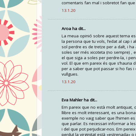
comentaris fan mal i sobretot fan que l
13.1.20
Aroa ha dit...
La meua opinió sobre aquest tema es qu
la persona que tu vols, l’edat al cap i a
sol perdre es de tretze per a dalt, i h
soles ser més xicoteta (no sempre) , e
el que siga a soles per perdre-la, i pe
vol. El que em pareix és que s’hauria 
per a saber que pot passar si ho fas i
vullgues.
13.1.20
Eva Mahler ha dit...
Em pareix que no està molt antiquat, de
llibre es molt interessant, es una bon
exemple no vaig saber que l’himen es pot
que parlar. Es necessari informar a le
i del que pot perjudicar-nos. Em perei
perdut la virginitat està «estrenada» o