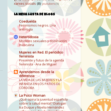
xarxes socials
(8)
youtubers
(1)
LA MEUA LLISTA DE BLOGS
Coeduelda
Feminismos negros. Una
antología
Heterodoxia
Modelos sexuales y dominación
masculina
Mujeres en Red. El periódico
feminista
Presente y futuo de la agenda
feminista - Ana de Miguel
Aprendemos desde la
diferencia
LA VIDA DE LAS MUJERES Y LA
INFANCIA EN LOS PATIOS DE
CÓRDOBA
La Psico Woman
¿Qué opina la juventud española
sobre la salud mental? Dialogan
Isa Duque y Noelia Hernández