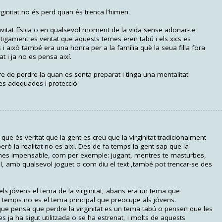
ginitat no és perd quan és trenca l’himen.
tivitat física o en qualsevol moment de la vida sense adonar-te
igament es veritat que aquests temes eren tabú i els xics es
i això també era una honra per a la família què la seua filla fora
at i ja no es pensa així.
e de perdre-la quan es senta preparat i tinga una mentalitat
s adequades i protecció.
e és veritat que la gent es creu que la virginitat tradicionalment
però la realitat no es així. Des de fa temps la gent sap que la
 mes impensable, com per exemple: jugant, mentres te masturbes,
, amb qualsevol joguet o com diu el text ,també pot trencar-se des
els jóvens el tema de la virginitat, abans era un tema que
 temps no es el tema principal que preocupe als jóvens.
que pensa que perdre la virginitat es un tema tabú o pensen que les
 ja ha sigut utilitzada o se ha estrenat, i molts de aquests