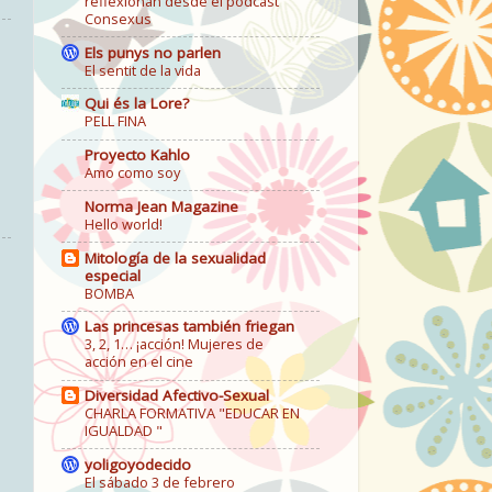
reflexionan desde el podcast
Consexus
Els punys no parlen
El sentit de la vida
Qui és la Lore?
PELL FINA
Proyecto Kahlo
Amo como soy
Norma Jean Magazine
Hello world!
Mitología de la sexualidad
especial
BOMBA
Las princesas también friegan
3, 2, 1… ¡acción! Mujeres de
acción en el cine
Diversidad Afectivo-Sexual
CHARLA FORMATIVA "EDUCAR EN
IGUALDAD "
yoligoyodecido
El sábado 3 de febrero