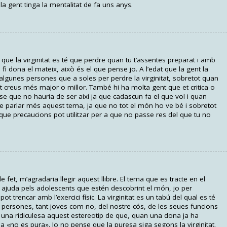
a gent tinga la mentalitat de fa uns anys.
e la virginitat es té que perdre quan tu t’assentes preparat i amb
l fi dona el mateix, això és el que pense jo. A l’edat que la gent la
a algunes persones que a soles per perdre la virginitat, sobretot quan
t creus més major o millor. També hi ha molta gent que et critica o
nse que no hauria de ser així ja que cadascun fa el que vol i quan
de parlar més aquest tema, ja que no tot el món ho ve bé i sobretot
 que precaucions pot utilitzar per a que no passe res del que tu no
 fet, m’agradaria llegir aquest llibre. El tema que es tracte en el
a ajuda pels adolescents que estén descobrint el món, jo per
 trencar amb l’exercici físic. La virginitat es un tabú del qual es té
s persones, tant joves com no, del nostre cós, de les seues funcions
x una ridiculesa aquest estereotip de que, quan una dona ja ha
 ja «no es pura». Jo no pense que la puresa siga segons la virginitat.