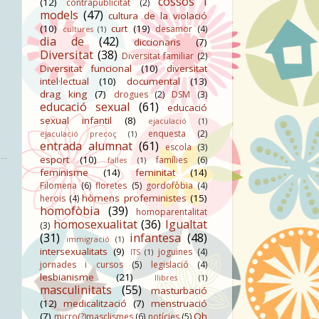
cossos i
(12)
contrapublicitat
(2)
models
(47)
cultura de la violació
(10)
curt
(19)
desamor
(4)
cultures
(1)
dia de
(42)
diccionaris
(7)
Diversitat
(38)
Diversitat familiar
(2)
Diversitat funcional
(10)
diversitat
intel·lectual
(10)
documental
(13)
drag king
(7)
drogues
(2)
DSM
(3)
educació sexual
(61)
educació
sexual infantil
(8)
ejaculació
(1)
enquesta
(2)
ejaculació precoç
(1)
entrada alumnat
(61)
escola
(3)
esport
(10)
famílies
(6)
falles
(1)
feminisme
(14)
feminitat
(14)
Filomena
(6)
floretes
(5)
gordofòbia
(4)
hòmens profeministes
(15)
herois
(4)
homofòbia
(39)
homoparentalitat
homosexualitat
(36)
Igualtat
(3)
(31)
infantesa
(48)
immigració
(1)
intersexualitats
(9)
joguines
(4)
ITS
(1)
jornades i cursos
(5)
legislació
(4)
lesbianisme
(21)
llibres
(1)
masculinitats
(55)
masturbació
(12)
medicalització
(7)
menstruació
(7)
Oh
micro(?)masclismes
(6)
notícies
(5)