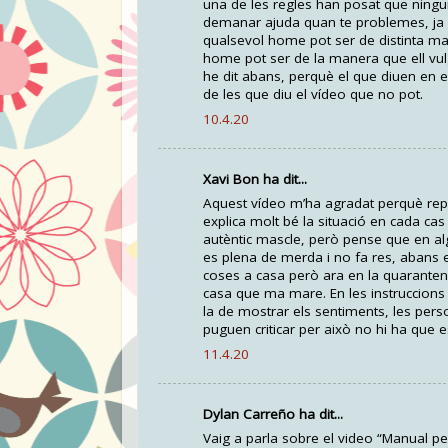
una de les regles han posat que ningu
demanar ajuda quan te problemes, ja qu
qualsevol home pot ser de distinta mane
home pot ser de la manera que ell vul
he dit abans, perquè el que diuen en 
de les que diu el vídeo que no pot.
10.4.20
Xavi Bon ha dit...
Aquest vídeo m’ha agradat perquè repr
explica molt bé la situació en cada cas 
autèntic mascle, però pense que en a
es plena de merda i no fa res, abans
coses a casa però ara en la quaranten
casa que ma mare. En les instruccions
la de mostrar els sentiments, les per
puguen criticar per això no hi ha que es
11.4.20
Dylan Carreño ha dit...
Vaig a parla sobre el video “Manual p