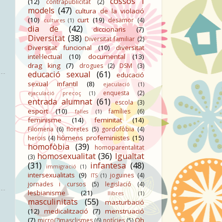
cossos i
(12)
contrapublicitat
(2)
models
(47)
cultura de la violació
(10)
curt
(19)
desamor
(4)
cultures
(1)
dia de
(42)
diccionaris
(7)
Diversitat
(38)
Diversitat familiar
(2)
Diversitat funcional
(10)
diversitat
intel·lectual
(10)
documental
(13)
drag king
(7)
drogues
(2)
DSM
(3)
educació sexual
(61)
educació
sexual infantil
(8)
ejaculació
(1)
enquesta
(2)
ejaculació precoç
(1)
entrada alumnat
(61)
escola
(3)
esport
(10)
famílies
(6)
falles
(1)
feminisme
(14)
feminitat
(14)
Filomena
(6)
floretes
(5)
gordofòbia
(4)
hòmens profeministes
(15)
herois
(4)
homofòbia
(39)
homoparentalitat
homosexualitat
(36)
Igualtat
(3)
(31)
infantesa
(48)
immigració
(1)
intersexualitats
(9)
joguines
(4)
ITS
(1)
jornades i cursos
(5)
legislació
(4)
lesbianisme
(21)
llibres
(1)
masculinitats
(55)
masturbació
(12)
medicalització
(7)
menstruació
(7)
Oh
micro(?)masclismes
(6)
notícies
(5)