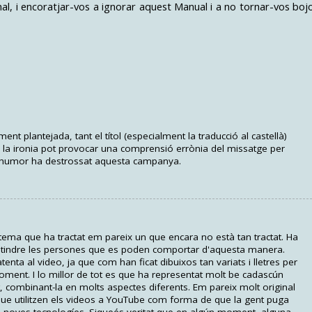
nal, i encoratjar-vos a ignorar aquest Manual i a no tornar-vos boj
 plantejada, tant el títol (especialment la traducció al castellà)
la ironia pot provocar una comprensió errònia del missatge per
e l'humor ha destrossat aquesta campanya.
tema que ha tractat em pareix un que encara no està tan tractat. Ha
 tindre les persones que es poden comportar d'aquesta manera.
 atenta al video, ja que com han ficat dibuixos tan variats i lletres per
moment. I lo millor de tot es que ha representat molt be cadascún
 combinant-la en molts aspectes diferents. Em pareix molt original
nt que utilitzen els videos a YouTube com forma de que la gent puga