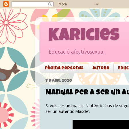
Karicies
Educació afectivosexual
Pàgina personal
Autora
Educ
7 D’ABR. 2020
Manual per a ser un a
Si vols ser un mascle “autèntic” has de segu
ser un autèntic Mascle’.