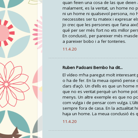
quan feien una cosa de las que deien
malament, es la veritat, un home no po
ni un home ni qualsevol persona, no hi
neccessites ser tu mateix i expresar el
Jo crec que les persones que fana aix
qué per ser més fort no ets millor pe
En conclusió, per pareixer més mascle
a pareixer bobo i a fer tonteries.
11.4.20
Ruben Padoani Bembo ha dit...
El vídeo m’ha paregut molt interesant
o ha de fer. En la meua opinió pense q
clars d’açò. Un d’ells es que un home 
que no es veritat perquè un home pot t
menys. Un altre exemple es que no pot
com vulga i de pensar com vulga. L’últ
sempre fora de casa. En la actualita
haja un home. La meua conclusió és qu
11.4.20