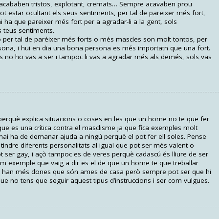
 acababen tristos, explotant, cremats… Sempre acavaben prou
t estar ocultant els seus sentiments, per tal de pareixer més fort,
 ha que pareixer més fort per a agradar-li a la gent, sols
s teus sentiments.
ó per tal de paréixer més forts o més mascles son molt tontos, per
rsona, i hui en dia una bona persona es més importatn que una fort.
s no ho vas a ser i tampoc li vas a agradar més als demés, sols vas
 perquè explica situacions o coses en les que un home no te que fer
ue es una crítica contra el masclisme ja que fica exemples molt
mai ha de demanar ajuda a ningú perquè el pot fer ell soles. Pense
indre diferents personalitats al igual que pot ser més valent o
 ser gay, i açò tampoc es de veres perquè cadascú és lliure de ser
im exemple que vaig a dir es el de que un home te que treballar
t hi han més dones que són ames de casa però sempre pot ser que hi
e no tens que seguir aquest tipus d’instruccions i ser com vulgues.