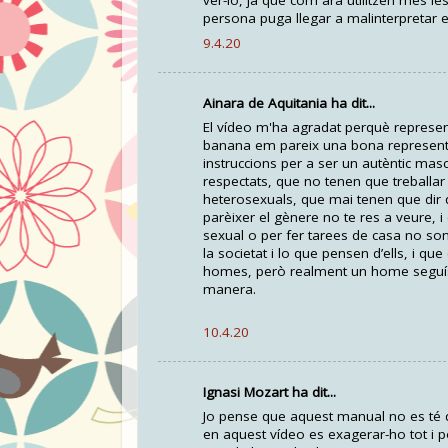
ver-lo, ja que com ara utilitzen més l
persona puga llegar a malinterpretar e
9.4.20
Ainara de Aquitania ha dit...
El vídeo m'ha agradat perquè representa 
banana em pareix una bona representa
instruccions per a ser un autèntic mas
respectats, que no tenen que treball
heterosexuals, que mai tenen que dir q
parèixer el gènere no te res a veure, 
sexual o per fer tarees de casa no so
la societat i lo que pensen d’ells, i q
homes, però realment un home seguís 
manera.
10.4.20
Ignasi Mozart ha dit...
Jo pense que aquest manual no es té q
en aquest vídeo es exagerar-ho tot i p