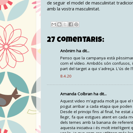
de seguir el model de masculinitat tradicio
amb la vostra masculinitat.
27 comentaris:
Anònim ha dit...
Penso que la campanya està pèssimament
com el vídeo. Ambdós són confusos, i 
part del target a qui s'adreça. L'ús d
8.4.20
Amanda Colbran ha dit...
Aquest video m'agrada molt ja que el 
pogut arribar a cada etapa que poden
Desde el principi fins al final, he estat
llegir, fa que estigues atent en cada 
dels temes amb la banana de referent,
aquesta iniciativa i és molt intel·lige