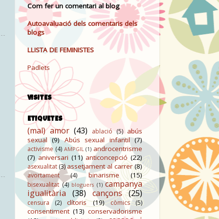
Com fer un comentari al blog
Autoavaluació dels comentaris dels
blogs
LLISTA DE FEMINISTES
Padlets
VISITES
ETIQUETES
(mal) amor
(43)
abús
ablació
(5)
sexual
(9)
Abús sexual infantil
(7)
androcentrisme
activisme
(4)
AMPGIL
(1)
(7)
aniversari
(11)
anticoncepció
(22)
assetjament al carrer
(8)
asexualitat
(3)
binarisme
(15)
avortament
(4)
campanya
bisexualitat
(4)
bloguers
(1)
igualitària
(38)
cançons
(25)
clítoris
(19)
censura
(2)
còmics
(5)
consentiment
(13)
conservadorisme