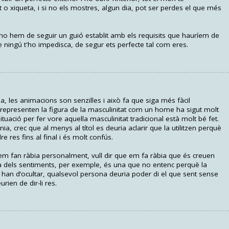
o xiqueta, i si no els mostres, algun dia, pot ser perdes el que més
e no hem de seguir un guió establit amb els requisits que hauríem de
e ningú t'ho impedisca, de segur ets perfecte tal com eres.
a, les animacions son senzilles i això fa que siga més fàcil
 representen la figura de la masculinitat com un home ha sigut molt
tuació per fer vore aquella masculinitat tradicional està molt bé fet.
ia, crec que al menys al títol es deuria aclarir que la utilitzen perquè
 res fins al final i és molt confús.
m fan ràbia personalment, vull dir que em fa ràbia que és creuen
la dels sentiments, per exemple, és una que no entenc perquè la
 han d’ocultar, qualsevol persona deuria poder di el que sent sense
rien de dir-li res.