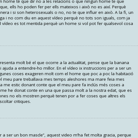
n home té que dir no a les relacions o que ningun home te que
e, ells ho poden fer per ells mateixos i això no es així. Perquè
ra i si son heterosexuals o no, no te que influir en això. A la fi, un
ga i no com diu en aquest vídeo perquè no tots son iguals, com ja
el vídeo es tot mentida perquè un home si vol pot fer qualsevol cosa
esenta molt bé el que ocorre a la actualitat, pense que la banana
i ajuda a entendre-ho millor. En el vídeo ix instruccions per a ser un
lgunes coses exageren molt com el home que poc a poc la habitació
 el meu pare treballava mes temps aleshores ma mare feia mes
a me estic donant conte que el meu pare fa inclús més coses a
 me he donat conte en una que passa molt a la nostra edat, que es
sones no els mostren perquè tenen por a fer coses que altres els
coltar critiques.
er a ser un bon mascle”, aquest video m’ha fet molta gracia, perque