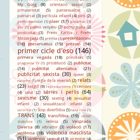
My Goig
(8)
orientació sexual
(2)
p/maternitat
(5)
pansexualitat
(2)
patriarcat
(3)
pel·lícula infantil
(4)
pèls
(2)
plaer
(17)
performativitat
(1)
poliamor
(1)
porno venjatiu
(2)
pornografia
(2)
por
(1)
postcoital
(3)
Premi Karícia i Premi
presentacions
Mossegada
(5)
premsa
(1)
(16)
preservatius
(15)
pressió
(14)
primer cicle d'eso
(146)
primera vegada
(18)
princeses
(5)
publicitat
prostitució
(2)
programa TV
(1)
(14)
publicitat alternativa
(21)
publicitat sexista
(30)
queer
(3)
relats
regla de la inversió
(2)
racisme
(1)
(23)
religió
(6)
revistes
reproductisme
(1)
sèries i pel·lis
(64)
(4)
salut
(2)
sexisme
(30)
sexting
(4)
sexualitat
infantil
(2)
sexualització infantil
(2)
Stop diverfòbia
(5)
sororitat
(1)
taxa rosa
(1)
TRANS
(43)
transfòbia
(19)
unitat
Vesprada
vellesa
(5)
didàctica
(1)
Diversa
(8)
violació
(17)
vibrador
(3)
violència masclista
violència
(18)
(51)
violència sexual
(13)
virginitat
(4)