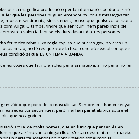
les per la magnífica producció o per la informació que dona, sinó
da a fer que les persones puguen entendre millor els missatges tan
le, mostrar sentiments, sincerament, pense que qualsevol persona
ts com vulga; O també, tindre que ser “dur”, hem pareix increïble
demostren valentia fent-se els durs davant d'altres persones.
ha fet molta ràbia. Eixa regla explica que si eres gay, no eres un
i peus ni cap, no té res que vore la teua condició sexual con que si
a teua condició sexual ÉS UN TEMA A BANDA.
de les coses que fa, no a soles per a si mateixa, si no per a no fer
eig un vídeo que parla de la masculinitat. Sempre ens han ensenyat
 i les seues conseqüències, però mai han parlat als xics sobre el
lts que ho agrairien...
 situació actual de molts homes, que en l’únic que pensen és en
donen que així no van a ningun lloc i s'estan destruint a ells mateixa.
bir un perfecte exterior i no obrir l’interior, tot el món té