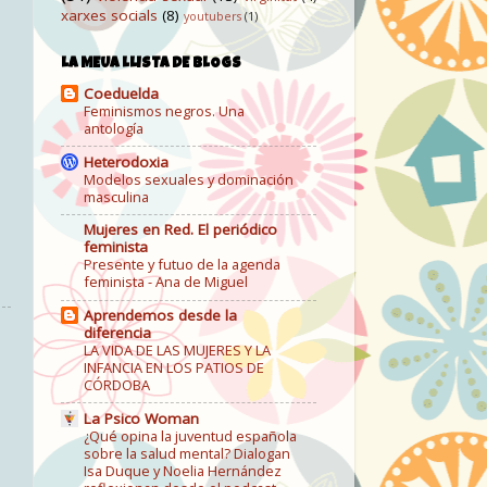
xarxes socials
(8)
youtubers
(1)
LA MEUA LLISTA DE BLOGS
Coeduelda
Feminismos negros. Una
antología
Heterodoxia
Modelos sexuales y dominación
masculina
Mujeres en Red. El periódico
feminista
Presente y futuo de la agenda
feminista - Ana de Miguel
Aprendemos desde la
diferencia
LA VIDA DE LAS MUJERES Y LA
INFANCIA EN LOS PATIOS DE
CÓRDOBA
La Psico Woman
¿Qué opina la juventud española
sobre la salud mental? Dialogan
Isa Duque y Noelia Hernández