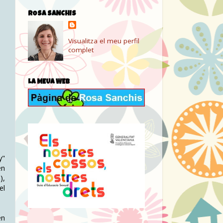
ROSA SANCHIS
Visualitza el meu perfil
complet
LA MEUA WEB
y"
en
),
el
en