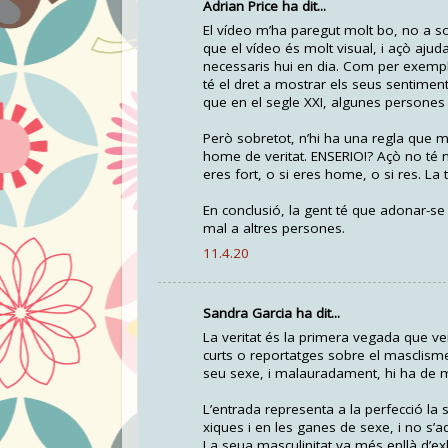
Adrian Price ha dit...
El vídeo m’ha paregut molt bo, no a so
que el vídeo és molt visual, i açò aju
necessaris hui en dia. Com per exemp
té el dret a mostrar els seus sentimen
que en el segle XXI, algunes persones 
Però sobretot, n’hi ha una regla que m’
home de veritat. ENSERIO!? Açò no té n
eres fort, o si eres home, o si res. L
En conclusió, la gent té que adonar-se 
mal a altres persones.
11.4.20
Sandra Garcia ha dit...
La veritat és la primera vegada que v
curts o reportatges sobre el masclisme
seu sexe, i malauradament, hi ha de mo
L’entrada representa a la perfecció la
xiques i en les ganes de sexe, i no s’a
La seua masculinitat va més enllà d’exhi