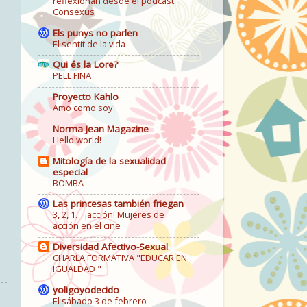
reflexionan desde el podcast
Consexus
Els punys no parlen
El sentit de la vida
Qui és la Lore?
PELL FINA
Proyecto Kahlo
Amo como soy
Norma Jean Magazine
Hello world!
Mitología de la sexualidad
especial
BOMBA
Las princesas también friegan
3, 2, 1… ¡acción! Mujeres de
acción en el cine
Diversidad Afectivo-Sexual
CHARLA FORMATIVA "EDUCAR EN
IGUALDAD "
yoligoyodecido
El sábado 3 de febrero