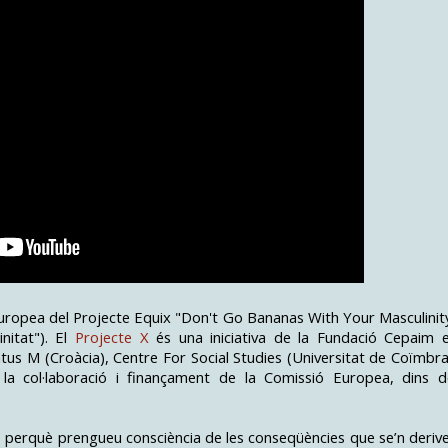
ropea del Projecte Equix "Don't Go Bananas With Your Masculinit
nitat"). El
Projecte X
és una iniciativa de la Fundació Cepaim 
tus M (Croàcia), Centre For Social Studies (Universitat de Coïmbra
 la col·laboració i finançament de la Comissió Europea, dins d
s perquè prengueu consciència de les conseqüències que se’n deriv