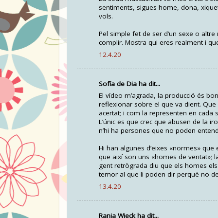
sentiments, sigues home, dona, xiquet 
vols.
Pel simple fet de ser d’un sexe o altr
complir. Mostra qui eres realment i qu
12.4.20
Sofía de Dia ha dit...
El vídeo m’agrada, la producció és bon
reflexionar sobre el que va dient. Que
acertat; i com la representen en cada si
L’únic es que crec que abusen de la iron
n’hi ha persones que no poden entendre
Hi han algunes d’eixes «normes» que e
que així son uns «homes de veritat»; 
gent retrògrada diu que els homes els
temor al que li poden dir perquè no deu
13.4.20
Rania Wieck ha dit...