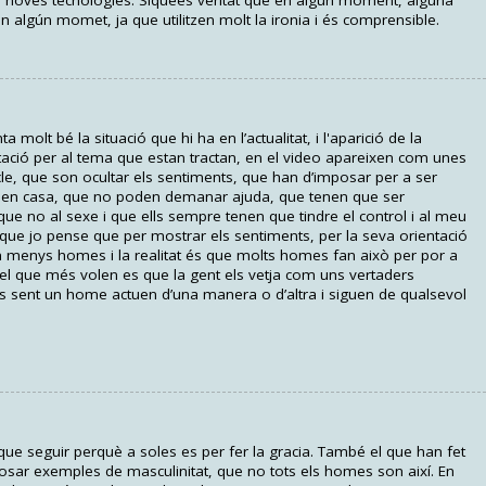
es noves tecnologíes. Siqueés veritat que en algún moment, alguna
n algún momet, ja que utilitzen molt la ironia i és comprensible.
molt bé la situació que hi ha en l’actualitat, i l'aparició de la
ció per al tema que estan tractan, en el video apareixen com unes
cle, que son ocultar els sentiments, que han d’imposar per a ser
ar en casa, que no poden demanar ajuda, que tenen que ser
ue no al sexe i que ells sempre tenen que tindre el control i al meu
i que jo pense que per mostrar els sentiments, per la seva orientació
n menys homes i la realitat és que molts homes fan això per por a
ue el que més volen es que la gent els vetja com uns vertaders
sent un home actuen d’una manera o d’altra i siguen de qualsevol
ue seguir perquè a soles es per fer la gracia. També el que han fet
osar exemples de masculinitat, que no tots els homes son així. En