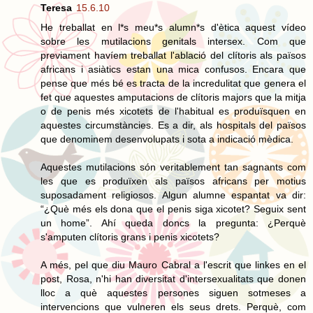
Teresa
15.6.10
He treballat en l*s meu*s alumn*s d'ètica aquest vídeo
sobre les mutilacions genitals intersex. Com que
previament havíem treballat l'ablació del clítoris als països
africans i asiàtics estan una mica confusos. Encara que
pense que més bé es tracta de la incredulitat que genera el
fet que aquestes amputacions de clítoris majors que la mitja
o de penis més xicotets de l'habitual es produïsquen en
aquestes circumstàncies. Es a dir, als hospitals del països
que denominem desenvolupats i sota a indicació mèdica.
Aquestes mutilacions són veritablement tan sagnants com
les que es produïxen als països africans per motius
suposadament religiosos. Algun alumne espantat va dir:
“¿Què més els dona que el penis siga xicotet? Seguix sent
un home”. Ahí queda doncs la pregunta: ¿Perquè
s'amputen clítoris grans i penis xicotets?
A més, pel que diu Mauro Cabral a l'escrit que linkes en el
post, Rosa, n'hi han diversitat d'intersexualitats que donen
lloc a què aquestes persones siguen sotmeses a
intervencions que vulneren els seus drets. Perquè, com