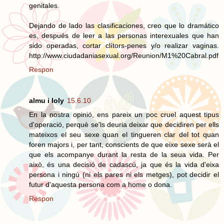
genitales.
Dejando de lado las clasificaciones, creo que lo dramático
es, después de leer a las personas interexuales que han
sido operadas, cortar clítors-penes y/o realizar vaginas.
http://www.ciudadaniasexual.org/Reunion/M1%20Cabral.pdf
Respon
almu i loly
15.6.10
En la nostra opinió, ens pareix un poc cruel aquest tipus
d'operació, perquè se'ls deuria deixar que decidiren per ells
mateixos el seu sexe quan el tingueren clar del tot quan
foren majors i, per tant, conscients de que eixe sexe serà el
que els acompanye durant la resta de la seua vida. Per
això, és una decisió de cadascú, ja que és la vida d'eixa
persona i ningú (ni els pares ni els metges), pot decidir el
futur d'aquesta persona com a home o dona.
Respon