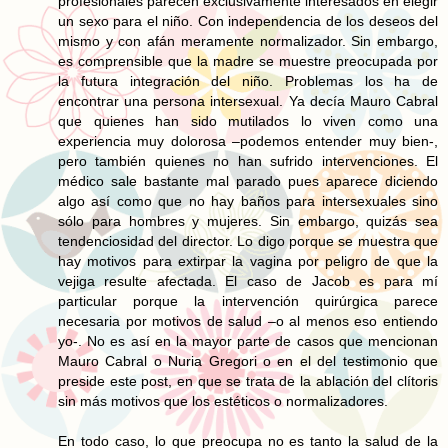
profesionales parecen exclusivamente interesados en elegir
un sexo para el niño. Con independencia de los deseos del
mismo y con afán meramente normalizador. Sin embargo,
es comprensible que la madre se muestre preocupada por
la futura integración del niño. Problemas los ha de
encontrar una persona intersexual. Ya decía Mauro Cabral
que quienes han sido mutilados lo viven como una
experiencia muy dolorosa –podemos entender muy bien-,
pero también quienes no han sufrido intervenciones. El
médico sale bastante mal parado pues aparece diciendo
algo así como que no hay baños para intersexuales sino
sólo para hombres y mujeres. Sin embargo, quizás sea
tendenciosidad del director. Lo digo porque se muestra que
hay motivos para extirpar la vagina por peligro de que la
vejiga resulte afectada. El caso de Jacob es para mí
particular porque la intervención quirúrgica parece
necesaria por motivos de salud –o al menos eso entiendo
yo-. No es así en la mayor parte de casos que mencionan
Mauro Cabral o Nuria Gregori o en el del testimonio que
preside este post, en que se trata de la ablación del clítoris
sin más motivos que los estéticos o normalizadores.
En todo caso, lo que preocupa no es tanto la salud de la