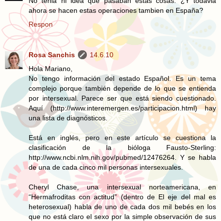
No tenia ni idea que pasaban estas cosas. ¿Y todavia
ahora se hacen estas operaciones tambien en España?
Respon
Rosa Sanchis
14.6.10
Hola Mariano,
No tengo información del estado Español. Es un tema
complejo porque también depende de lo que se entienda
por intersexual. Parece ser que está siendo cuestionado.
Aquí (http://www.interemergen.es/participacion.html) hay
una lista de diagnósticos.
Está en inglés, pero en este artículo se cuestiona la
clasificación de la bióloga Fausto-Sterling:
http://www.ncbi.nlm.nih.gov/pubmed/12476264. Y se habla
de una de cada cinco mil personas intersexuales.
Cheryl Chase, una intersexual norteamericana, en
“Hermafroditas con actitud” (dentro de El eje del mal es
heterosexual) habla de uno de cada dos mil bebés en los
que no está claro el sexo por la simple observación de sus