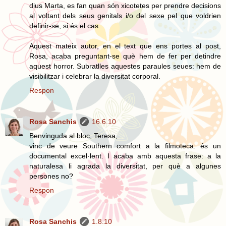
dius Marta, es fan quan són xicotetes per prendre decisions
al voltant dels seus genitals i/o del sexe pel que voldrien
definir-se, si és el cas.
Aquest mateix autor, en el text que ens portes al post,
Rosa, acaba preguntant-se què hem de fer per detindre
aquest horror. Subratlles aquestes paraules seues: hem de
visibilitzar i celebrar la diversitat corporal.
Respon
Rosa Sanchis
16.6.10
Benvinguda al bloc, Teresa,
vinc de veure Southern comfort a la filmoteca: és un
documental excel·lent. I acaba amb aquesta frase: a la
naturalesa li agrada la diversitat, per què a algunes
persones no?
Respon
Rosa Sanchis
1.8.10