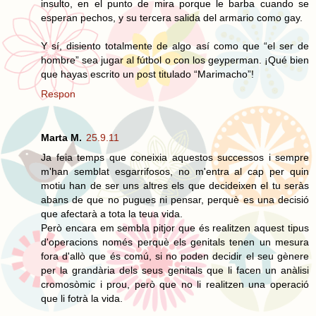
insulto, en el punto de mira porque le barba cuando se
esperan pechos, y su tercera salida del armario como gay.
Y sí, disiento totalmente de algo así como que “el ser de
hombre” sea jugar al fútbol o con los geyperman. ¡Qué bien
que hayas escrito un post titulado “Marimacho”!
Respon
Marta M.
25.9.11
Ja feia temps que coneixia aquestos successos i sempre
m'han semblat esgarrifosos, no m'entra al cap per quin
motiu han de ser uns altres els que decideixen el tu seràs
abans de que no pugues ni pensar, perquè es una decisió
que afectarà a tota la teua vida.
Però encara em sembla pitjor que és realitzen aquest tipus
d'operacions només perquè els genitals tenen un mesura
fora d'allò que és comú, si no poden decidir el seu gènere
per la grandària dels seus genitals que li facen un anàlisi
cromosòmic i prou, però que no li realitzen una operació
que li fotrà la vida.