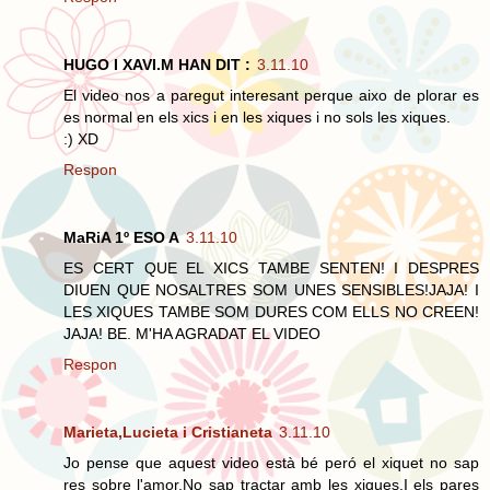
HUGO I XAVI.M HAN DIT :
3.11.10
El video nos a paregut interesant perque aixo de plorar es
es normal en els xics i en les xiques i no sols les xiques.
:) XD
Respon
MaRiA 1º ESO A
3.11.10
ES CERT QUE EL XICS TAMBE SENTEN! I DESPRES
DIUEN QUE NOSALTRES SOM UNES SENSIBLES!JAJA! I
LES XIQUES TAMBE SOM DURES COM ELLS NO CREEN!
JAJA! BE. M'HA AGRADAT EL VIDEO
Respon
Marieta,Lucieta i Cristianeta
3.11.10
Jo pense que aquest video està bé peró el xiquet no sap
res sobre l'amor.No sap tractar amb les xiques.I els pares