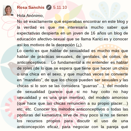
Rosa Sanchis
5.11.10
Hola Anónimo,
No sé exactamente qué esperabas encontrar en este blog y
la verdad es que me interesaría mucho saber qué
expectativas despierta en un joven de 16 años un blog de
educación afectivo-sexual que se llama Karici.es y conocer
así los motivos de la decepción (¿).
Lo cierto es que hablar de sexualidad es mucho más que
hablar de prácticas sexuales, de genitales, de coitos, de
anticonceptivos… Lo fundamental a mi entender es hablar
de roles (de lo que se espera que tiene que hacer un chico
o una chica en el sexo, y que muchas veces se convierte
en “mandato”, de que los chicos pueden ser sexuales y las
chicas si lo son se las considera “guarras”…), del modelo
de sexualidad (parece que si no hay coito no hay
sexualidad y es una gran mentira), del modelo amoroso
(que hace que las chicas renuncien a su propio placer…)
etc, etc. Conocer los métodos anticonceptivos o todas las
posturas del kamasutra sirve de muy poco si no se tienen
los recursos propios para discutir el uso de una
anticoncepción eficaz, para negociar con la pareja qué