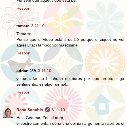
Pensem que aquet video esta bé.
Respon
tamara
3.11.10
Tamara:
Pense que el vídeo està prou bé perque el xiquet no vol
agresivitat i tampoc vol masclisme
Respon
adrian 1ºA
3.11.10
yo crec ke no hi ahuria de riures per que un xic tinga
sentiments...es algo normal...
Respon
Rosa Sanchis
3.11.10
Hola Gemma, Zoe i Laura,
el vostre comentari dóna una opinió i argumenta i això és el