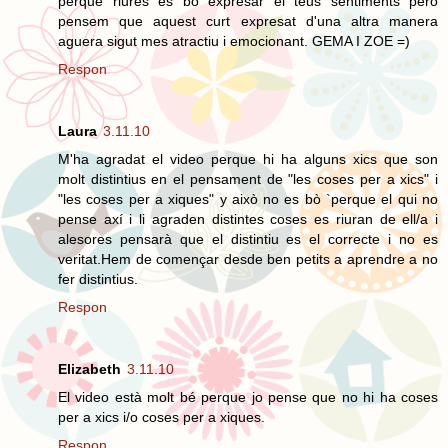
perque riures es bó expresar el teus sentiments pero
pensem que aquest curt expresat d'una altra manera
aguera sigut mes atractiu i emocionant. GEMA I ZOE =)
Respon
Laura
3.11.10
M'ha agradat el video perque hi ha alguns xics que son
molt distintius en el pensament de "les coses per a xics" i
"les coses per a xiques" y això no es bò `perque el qui no
pense axí i li agraden distintes coses es riuran de ell/a i
alesores pensarà que el distintiu es el correcte i no es
veritat.Hem de començar desde ben petits a aprendre a no
fer distintius.
Respon
Elizabeth
3.11.10
El video està molt bé perque jo pense que no hi ha coses
per a xics i/o coses per a xiques.
Respon