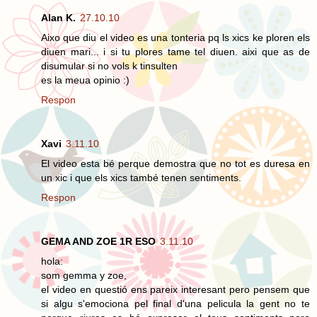
Alan K.
27.10.10
Aixo que diu el video es una tonteria pq ls xics ke ploren els
diuen mari... i si tu plores tame tel diuen. aixi que as de
disumular si no vols k tinsulten
es la meua opinio :)
Respon
Xavi
3.11.10
El video esta bé perque demostra que no tot es duresa en
un xic i que els xics també tenen sentiments.
Respon
GEMA AND ZOE 1R ESO
3.11.10
hola:
som gemma y zoe,
el video en questió ens pareix interesant pero pensem que
si algu s'emociona pel final d'una pelicula la gent no te